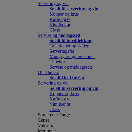
Servering og vin
Se alt til servering og vin
Kopper og krus
Kaffe og te
Vintilbehør
Glass
Servise og middagssett
Se alt til borddekking
Tallerkener og skåler
Serveringsfat
Minigryter og ramekiner
Tilbehør
Servise og middagssett
On The Go
Se alt On The Go
Servering og vin
Se alt til servering og vin
Kopper og krus
Kaffe og te
Vintilbehør
Glass
Sorter etter Farge
Cerise
Volcanic
Meringue