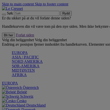
Skip to main content
Skip to footer content
Søk
Rydd
Er du sikker på at du vil forlate denne siden?
Handlekurven din vil være tom på den nye siden. Men ikke bekymre deg
Forlat siden
Bli her
Velg din beliggenhet
Velg din beliggenhet
Endring av posisjon fjerner innholdet fra handlekurven. Elementer som 
EUROPA
ASIA / PACIFIC
NORD AMERIKA
SØR-AMERIKA
MIDTØSTEN
AFRIKA
EUROPA
Österreich
België
Schweiz
Česko
Deutschland
Danmark