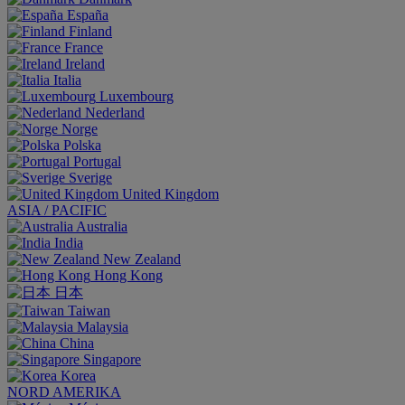
España
Finland
France
Ireland
Italia
Luxembourg
Nederland
Norge
Polska
Portugal
Sverige
United Kingdom
ASIA / PACIFIC
Australia
India
New Zealand
Hong Kong
日本
Taiwan
Malaysia
China
Singapore
Korea
NORD AMERIKA