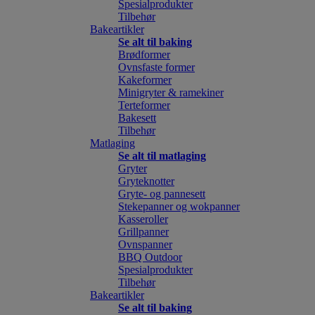
Spesialprodukter
Tilbehør
Bakeartikler
Se alt til baking
Brødformer
Ovnsfaste former
Kakeformer
Minigryter & ramekiner
Terteformer
Bakesett
Tilbehør
Matlaging
Se alt til matlaging
Gryter
Gryteknotter
Gryte- og pannesett
Stekepanner og wokpanner
Kasseroller
Grillpanner
Ovnspanner
BBQ Outdoor
Spesialprodukter
Tilbehør
Bakeartikler
Se alt til baking