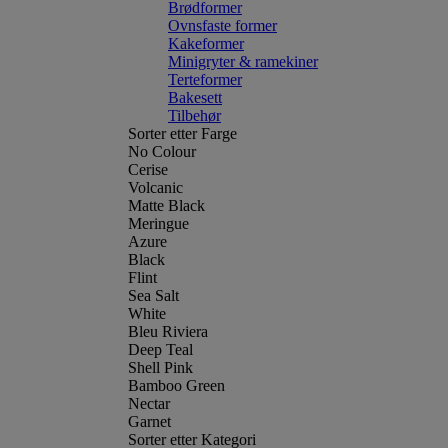
Brødformer
Ovnsfaste former
Kakeformer
Minigryter & ramekiner
Terteformer
Bakesett
Tilbehør
Sorter etter Farge
No Colour
Cerise
Volcanic
Matte Black
Meringue
Azure
Black
Flint
Sea Salt
White
Bleu Riviera
Deep Teal
Shell Pink
Bamboo Green
Nectar
Garnet
Sorter etter Kategori