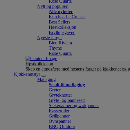
Rose Quartz
Nytt og populært
Alle nyheter
Kun hos Le Creuset
Best Sellers
Høstkolleksjon
Bryllupsgaver
Nyeste farger
Bleu Riviera
Thyme
Rose Quartz
Høstkolleksjon
Skap en atmosfære med høstens farger på kjøkkenet og p
Kjøkkenutstyr
Matlaging
Se alt til matlaging
Gryter
Gryteknotter
Gryte- og pannesett
Stekepanner og wokpanner
Kasseroller
Grillpanner
Ovnspanner
BBQ Outdoor