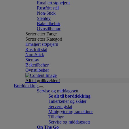
Emaljert støpejern
Rustfritt stål
Non-Stick
Stentøy
Baketilbehør
Ovnstilbehør
Sorter etter Farge
Sorter etter Kategori
Emaljert støpejern
Rustfritt stål
Non-Stick
Stentøy
Baketilbehør
Ovnstilbehør
Alt til grillkvelden!
Borddekking
Servise og middagssett
Se alt til borddekking
Tallerkener og skåler
Serveringsfat
Minigryter og ramekiner
Tilbehør
Servise og middagssett
On The Go