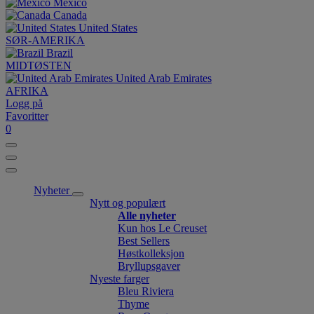
México
Canada
United States
SØR-AMERIKA
Brazil
MIDTØSTEN
United Arab Emirates
AFRIKA
Logg på
Favoritter
0
Nyheter
Nytt og populært
Alle nyheter
Kun hos Le Creuset
Best Sellers
Høstkolleksjon
Bryllupsgaver
Nyeste farger
Bleu Riviera
Thyme