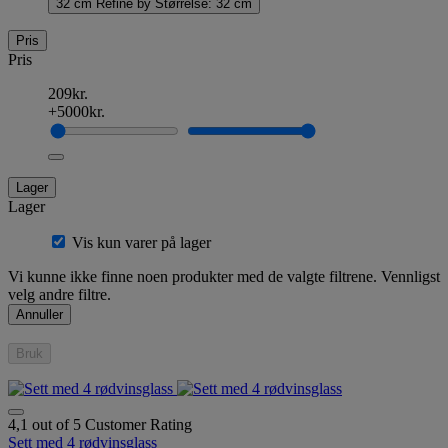
32 cm
Refine by Størrelse: 32 cm
Pris
Pris
209kr.
+5000kr.
Lager
Lager
Vis kun varer på lager
Vi kunne ikke finne noen produkter med de valgte filtrene. Vennligst
velg andre filtre.
Annuller
Bruk
4,1 out of 5 Customer Rating
Sett med 4 rødvinsglass