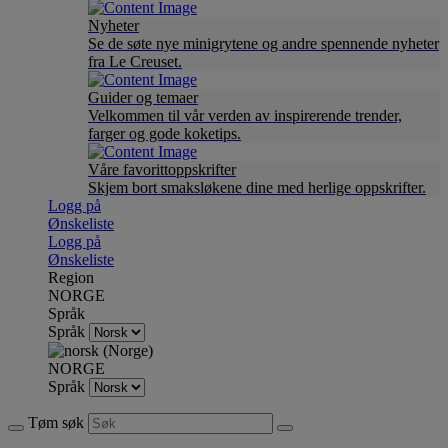
Nyheter
Se de søte nye minigrytene og andre spennende nyheter
fra Le Creuset.
Guider og temaer
Velkommen til vår verden av inspirerende trender,
farger og gode koketips.
Våre favorittoppskrifter
Skjem bort smaksløkene dine med herlige oppskrifter.
Logg på
Ønskeliste
Logg på
Ønskeliste
Region
NORGE
Språk
Språk
NORGE
Språk
Tøm søk