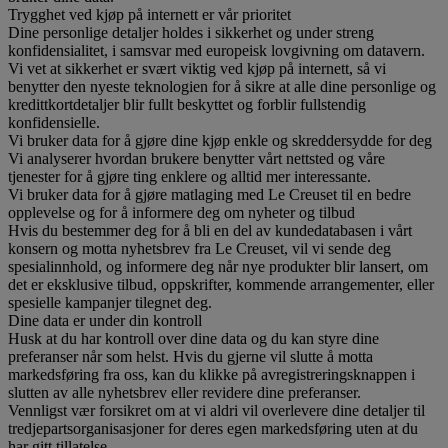
Trygghet ved kjøp på internett er vår prioritet
Dine personlige detaljer holdes i sikkerhet og under streng
konfidensialitet, i samsvar med europeisk lovgivning om datavern.
Vi vet at sikkerhet er svært viktig ved kjøp på internett, så vi
benytter den nyeste teknologien for å sikre at alle dine personlige og
kredittkortdetaljer blir fullt beskyttet og forblir fullstendig
konfidensielle.
Vi bruker data for å gjøre dine kjøp enkle og skreddersydde for deg
Vi analyserer hvordan brukere benytter vårt nettsted og våre
tjenester for å gjøre ting enklere og alltid mer interessante.
Vi bruker data for å gjøre matlaging med Le Creuset til en bedre
opplevelse og for å informere deg om nyheter og tilbud
Hvis du bestemmer deg for å bli en del av kundedatabasen i vårt
konsern og motta nyhetsbrev fra Le Creuset, vil vi sende deg
spesialinnhold, og informere deg når nye produkter blir lansert, om
det er eksklusive tilbud, oppskrifter, kommende arrangementer, eller
spesielle kampanjer tilegnet deg.
Dine data er under din kontroll
Husk at du har kontroll over dine data og du kan styre dine
preferanser når som helst. Hvis du gjerne vil slutte å motta
markedsføring fra oss, kan du klikke på avregistreringsknappen i
slutten av alle nyhetsbrev eller revidere dine preferanser.
Vennligst vær forsikret om at vi aldri vil overlevere dine detaljer til
tredjepartsorganisasjoner for deres egen markedsføring uten at du
har gitt tillatelse.