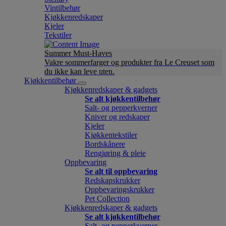
Vintilbehør
Kjøkkenredskaper
Kjeler
Tekstiler
Summer Must-Haves
Vakre sommerfarger og produkter fra Le Creuset som
du ikke kan leve uten.
Kjøkkentilbehør
Kjøkkenredskaper & gadgets
Se alt kjøkkentilbehør
Salt- og pepperkverner
Kniver og redskaper
Kjeler
Kjøkkentekstiler
Bordskånere
Rengjøring & pleie
Oppbevaring
Se alt til oppbevaring
Redskapskrukker
Oppbevaringskrukker
Pet Collection
Kjøkkenredskaper & gadgets
Se alt kjøkkentilbehør
Salt- og pepperkverner