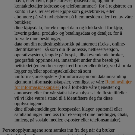
navn, etternavn, e-postadresse, fødselsdato, og andre
kontaktdetaljer (adresse og telefonnummer), for å registrere en
konto i Le Creuset eller kjøpe som gjestebruker, eller
abonnere på vårt nyhetsbrev på hjemmesiden eller i en av våre
butikker;
dine kjøpsdata, for eksempel dato og klokkeslett for kjøp,
leveringsdata, produkt- og betalingsdata og detaljer, for å
forvalte dine bestillinger;
data om din nettlesingshistorikk på internett (f.eks., online-
identifikatorer - så som din IP-adresse, nettleserversjon,
operativsystem, lengde på besøk, tilbakevendende bruker,
geografisk opprinnelse), innsamlet under dine besøk på
nettstedet (enten du er registrert bruker eller ikke), ved å bruke
logger og/eller sporingsteknikker så som
«informasjonskapsler» (for informasjon om datainnsamling
gjennom informasjonskapsler, vennligst se våre
Retningslinjer
for informasjonskapsler
) for å forbedre våre tjenester og
annonser, eller for vår statistiske analyse - i de fleste tilfeller
vil vi ikke være i stand til å identifisere deg fra disse
opplysningene.
dine tilbakemeldinger, forespørsler, klager, spørsmål eller
samhandlinger med oss (for eksempel dine meldinger, chats,
innlegg på sosiale medier, e-poster eller telefonsamtaler).
Personopplysningene som samles inn fra deg når du bruker