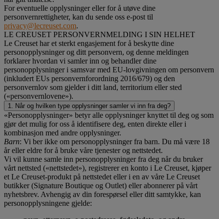
For eventuelle opplysninger eller for å utøve dine
personvernrettigheter, kan du sende oss e-post til
privacy@lecreuset.com
.
LE CREUSET PERSONVERNMELDING I SIN HELHET
Le Creuset har et sterkt engasjement for å beskytte dine
personopplysninger og ditt personvern, og denne meldingen
forklarer hvordan vi samler inn og behandler dine
personopplysninger i samsvar med EU-lovgivningen om personvern
(inkludert EUs personvernforordning 2016/679) og den
personvernlov som gjelder i ditt land, territorium eller sted
(«personvernlovene»).
1. Når og hvilken type opplysninger samler vi inn fra deg?
«Personopplysninger» betyr alle opplysninger knyttet til deg og som
gjør det mulig for oss å identifisere deg, enten direkte eller i
kombinasjon med andre opplysninger.
Barn
: Vi ber ikke om personopplysninger fra barn. Du må være 18
år eller eldre for å bruke våre tjenester og nettstedet.
Vi vil kunne samle inn personopplysninger fra deg når du bruker
vårt nettsted («nettstedet»), registrerer en konto i Le Creuset, kjøper
et Le Creuset-produkt på nettstedet eller i en av våre Le Creuset
butikker (Signature Boutique og Outlet) eller abonnerer på vårt
nyhetsbrev. Avhengig av din forespørsel eller ditt samtykke, kan
personopplysningene gjelde: