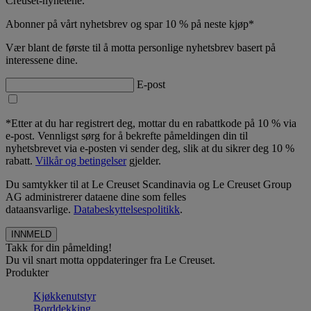
Creuset-nyhetene.
Abonner på vårt nyhetsbrev og spar 10 % på neste kjøp*
Vær blant de første til å motta personlige nyhetsbrev basert på
interessene dine.
E-post
*Etter at du har registrert deg, mottar du en rabattkode på 10 % via
e-post. Vennligst sørg for å bekrefte påmeldingen din til
nyhetsbrevet via e-posten vi sender deg, slik at du sikrer deg 10 %
rabatt.
Vilkår og betingelser
gjelder.
Du samtykker til at Le Creuset Scandinavia og Le Creuset Group
AG administrerer dataene dine som felles
dataansvarlige.
Databeskyttelsespolitikk
.
Takk for din påmelding!
Du vil snart motta oppdateringer fra Le Creuset.
Produkter
Kjøkkenutstyr
Borddekking