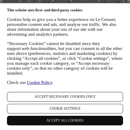
nettstedet eller ellers oppgir personlig identifiserende opplysninger er
dermed beskyttet og personvernrettighetene dine blir forklart i punkt
This website uses first- and third-party cookies
H) nedenfor.
2. Hvem samler inn dine opplysninger?
Cookies help us give you a better experience on Le Creuset,
Den dataansvarlige for de e-handelstjenester som tilbys gjennom
personalise content and ads, and analyse our traffic. We also
nettstedet er Le Creuset Scandinavia, Taastrup Hovedgade 12, 2630
share information about your use of our site with our
Taastrup, Danmark.
advertising and analytics partners.
Hvis du bestemmer deg for å motta markedsføring fra oss, vil du bli
en del av Le Creuset-konsernets forbrukerdatabase som forvaltes,
“Necessary Cookies” cannot be disabled since they
som felles dataansvarlig, av Le Creuset Creuset Scandinavia og Le
support web functionalities, but you can consent to all the other
Creuset Group AG, med registrert kontor i Neuhofstrasse 4, Baar,
uses above (preferences, statistics and marketing cookies) by
clicking “Accept all cookies”, or click “Cookie settings”, where
Zugo, 6340 Sveits (deres utnevnte representant i EU er Le Creuset
you manage each cookie category, or “Accept necessary
SL, NUF B62153630, med kontorer i Paseo de Gracia 9 2º, 08007
cookies only”, so that no other category of cookies will be
Barcelona, Spania), som basert på en avtale om felles
installed.
behandlingsansvar, som hovedsakelig innebærer at (a) Le Creuset
Group AG er ansvarlig for den generelle markedsføringsstrategi og
Check our
Cookie Policy
.
personlig kundeopplevelse; (b) lokale Le Creuset-enheter drar nytte
av og implementerer den nevnte strategien, samt utvikler egne
markedsføringskommunikasjoner og -initiativ på lokalt nivå
ACCEPT NECESSARY COOKIES ONLY
(innenfor et spesifikt land); (c) begge de felles behandlingsansvarlige
er pålagt å håndtere forespørsler om den registrertes rettigheter.
COOKIE SETTINGS
3. Hvorfor samler vi inn disse opplysningene?
Vi vil kunne behandle dine data for følgende formål:
ACCEPT ALL COOKIES
FOR VÅRE JURIDISKE FORPLIKTELSER