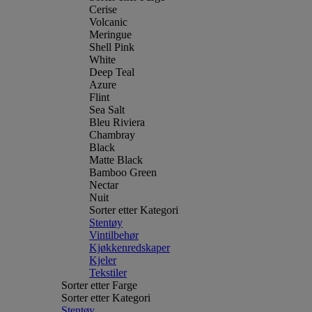
Cerise
Volcanic
Meringue
Shell Pink
White
Deep Teal
Azure
Flint
Sea Salt
Bleu Riviera
Chambray
Black
Matte Black
Bamboo Green
Nectar
Nuit
Sorter etter Kategori
Stentøy
Vintilbehør
Kjøkkenredskaper
Kjeler
Tekstiler
Sorter etter Farge
Sorter etter Kategori
Stentøy