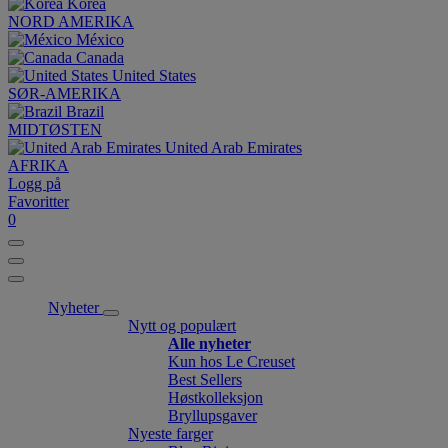
Korea
NORD AMERIKA
México
Canada
United States
SØR-AMERIKA
Brazil
MIDTØSTEN
United Arab Emirates
AFRIKA
Logg på
Favoritter
0
Nyheter
Nytt og populært
Alle nyheter
Kun hos Le Creuset
Best Sellers
Høstkolleksjon
Bryllupsgaver
Nyeste farger