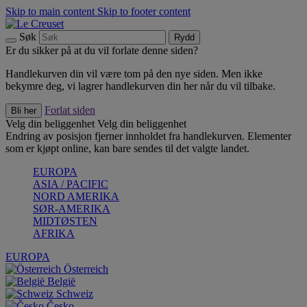
Skip to main content
Skip to footer content
Søk
Rydd
Er du sikker på at du vil forlate denne siden?
Handlekurven din vil være tom på den nye siden. Men ikke
bekymre deg, vi lagrer handlekurven din her når du vil tilbake.
Forlat siden
Bli her
Velg din beliggenhet
Velg din beliggenhet
Endring av posisjon fjerner innholdet fra handlekurven. Elementer
som er kjøpt online, kan bare sendes til det valgte landet.
EUROPA
ASIA / PACIFIC
NORD AMERIKA
SØR-AMERIKA
MIDTØSTEN
AFRIKA
EUROPA
Österreich
België
Schweiz
Česko