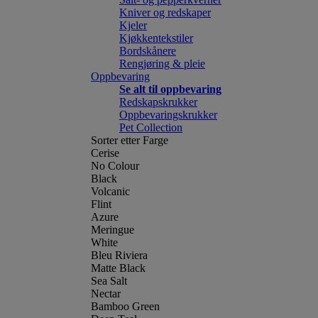
Kniver og redskaper
Kjeler
Kjøkkentekstiler
Bordskånere
Rengjøring & pleie
Oppbevaring
Se alt til oppbevaring
Redskapskrukker
Oppbevaringskrukker
Pet Collection
Sorter etter Farge
Cerise
No Colour
Black
Volcanic
Flint
Azure
Meringue
White
Bleu Riviera
Matte Black
Sea Salt
Nectar
Bamboo Green