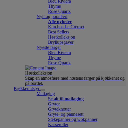
Bleu Riviera
Thyme
Rose Quartz
Nytt og populært
Alle nyheter
Kun hos Le Creuset
Best Sellers
Høstkolleksjon
Bryllupsgaver
Nyeste farger
Bleu Riviera
Thyme
Rose Quartz
Høstkolleksjon
Skap en atmosfære med høstens farger på kjøkkenet og
på bordet.
Kjøkkenutstyr
Matlaging
Se alt til matlaging
Gryter
Gryteknotter
Gryte- og pannesett
Stekepanner og wokpanner
Kasseroller