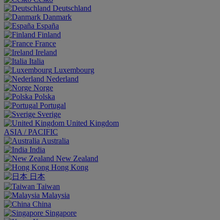
Deutschland
Danmark
España
Finland
France
Ireland
Italia
Luxembourg
Nederland
Norge
Polska
Portugal
Sverige
United Kingdom
ASIA / PACIFIC
Australia
India
New Zealand
Hong Kong
日本
Taiwan
Malaysia
China
Singapore