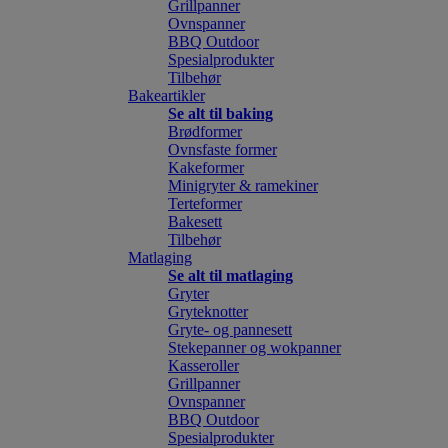
Grillpanner
Ovnspanner
BBQ Outdoor
Spesialprodukter
Tilbehør
Bakeartikler
Se alt til baking
Brødformer
Ovnsfaste former
Kakeformer
Minigryter & ramekiner
Terteformer
Bakesett
Tilbehør
Matlaging
Se alt til matlaging
Gryter
Gryteknotter
Gryte- og pannesett
Stekepanner og wokpanner
Kasseroller
Grillpanner
Ovnspanner
BBQ Outdoor
Spesialprodukter