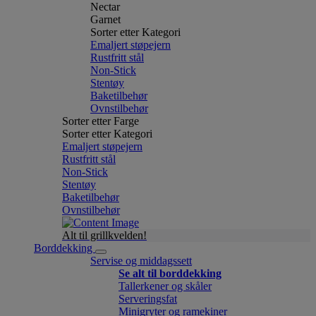
Nectar
Garnet
Sorter etter Kategori
Emaljert støpejern
Rustfritt stål
Non-Stick
Stentøy
Baketilbehør
Ovnstilbehør
Sorter etter Farge
Sorter etter Kategori
Emaljert støpejern
Rustfritt stål
Non-Stick
Stentøy
Baketilbehør
Ovnstilbehør
Alt til grillkvelden!
Borddekking
Servise og middagssett
Se alt til borddekking
Tallerkener og skåler
Serveringsfat
Minigryter og ramekiner