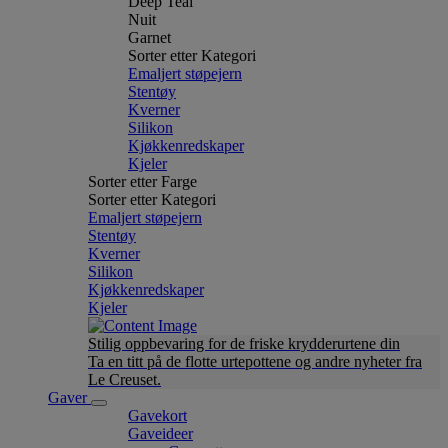
Deep Teal
Nuit
Garnet
Sorter etter Kategori
Emaljert støpejern
Stentøy
Kverner
Silikon
Kjøkkenredskaper
Kjeler
Sorter etter Farge
Sorter etter Kategori
Emaljert støpejern
Stentøy
Kverner
Silikon
Kjøkkenredskaper
Kjeler
Stilig oppbevaring for de friske krydderurtene din
Ta en titt på de flotte urtepottene og andre nyheter fra
Le Creuset.
Gaver
Gavekort
Gaveideer