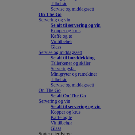
Tilbehør
Servise og middagssett
On The Go
Servering og vin
Se alt til servering og vin
Kopper og krus
Kaffe og te
Vintilbehør
Glass
Servise og middagssett
Se alt til borddekking
Tallerkener og skåler
Serveringsfat
Minigryter og ramekiner
Tilbehør
Servise og middagssett
On The Go
Se alt On The Go
Servering og vin
Se alt til servering og vin
Kopper og krus
Kaffe og te
Vintilbehør
Glass
Sorter etter Farge