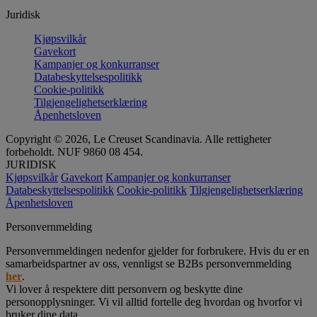
Juridisk
Kjøpsvilkår
Gavekort
Kampanjer og konkurranser
Databeskyttelsespolitikk
Cookie-politikk
Tilgjengelighetserklæring
Åpenhetsloven
Copyright © 2026, Le Creuset Scandinavia. Alle rettigheter
forbeholdt. NUF 9860 08 454.
JURIDISK
Kjøpsvilkår
Gavekort
Kampanjer og konkurranser
Databeskyttelsespolitikk
Cookie-politikk
Tilgjengelighetserklæring
Åpenhetsloven
Personvernmelding
Personvernmeldingen nedenfor gjelder for forbrukere. Hvis du er en
samarbeidspartner av oss, vennligst se B2Bs personvernmelding
her
.
Vi lover å respektere ditt personvern og beskytte dine
personopplysninger. Vi vil alltid fortelle deg hvordan og hvorfor vi
bruker dine data.