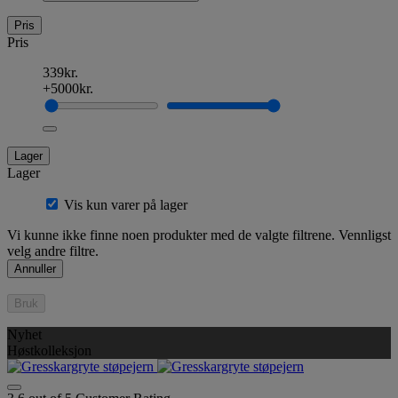
Pris
Pris
339kr.
+5000kr.
Lager
Lager
Vis kun varer på lager
Vi kunne ikke finne noen produkter med de valgte filtrene. Vennligst
velg andre filtre.
Annuller
Bruk
Nyhet
Høstkolleksjon