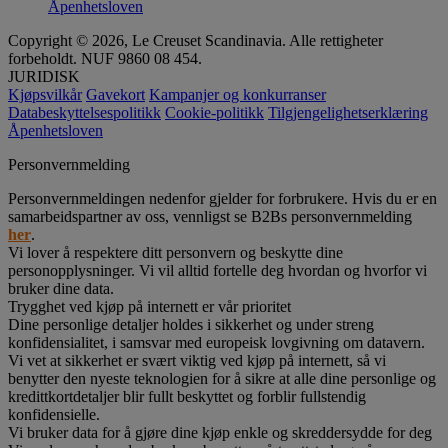
Åpenhetsloven
Copyright © 2026, Le Creuset Scandinavia. Alle rettigheter
forbeholdt. NUF 9860 08 454.
JURIDISK
Kjøpsvilkår
Gavekort
Kampanjer og konkurranser
Databeskyttelsespolitikk
Cookie-politikk
Tilgjengelighetserklæring
Åpenhetsloven
Personvernmelding
Personvernmeldingen nedenfor gjelder for forbrukere. Hvis du er en
samarbeidspartner av oss, vennligst se B2Bs personvernmelding
her
.
Vi lover å respektere ditt personvern og beskytte dine
personopplysninger. Vi vil alltid fortelle deg hvordan og hvorfor vi
bruker dine data.
Trygghet ved kjøp på internett er vår prioritet
Dine personlige detaljer holdes i sikkerhet og under streng
konfidensialitet, i samsvar med europeisk lovgivning om datavern.
Vi vet at sikkerhet er svært viktig ved kjøp på internett, så vi
benytter den nyeste teknologien for å sikre at alle dine personlige og
kredittkortdetaljer blir fullt beskyttet og forblir fullstendig
konfidensielle.
Vi bruker data for å gjøre dine kjøp enkle og skreddersydde for deg