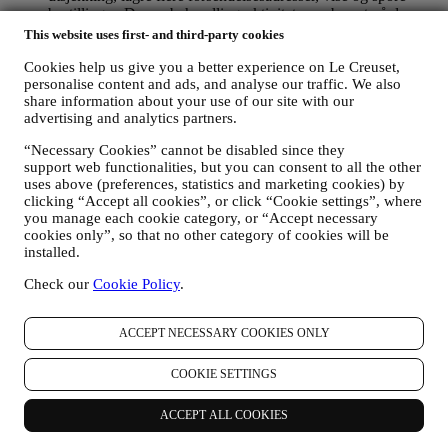
bestillinger. Denne behandlingsaktiviteten er basert på den
kontraktsmessige utførelse av denne tjenesten.
This website uses first- and third-party cookies
FOR Å FORVALTE DINE BESTILLINGER OG LEVERE
VÅRE PRODUKTER, TJENESTER OG BISTAND TIL
Cookies help us give you a better experience on Le Creuset,
personalise content and ads, and analyse our traffic. We also
DEG
share information about your use of our site with our
Vi vil bruke dine data til å forvalte kontraktsforholdet med
advertising and analytics partners.
deg, dine kjøp av produkter på nettstedet og/eller i en av våre
Le Creuset butikker, din bruk av nettstedet, eventuelle
“Necessary Cookies” cannot be disabled since they
etterfølgende ettersalgsbistand, eller din deltakelse i
support web functionalities, but you can consent to all the other
konkurranser. Det kan være at vi må behandle enkelte data
uses above (preferences, statistics and marketing cookies) by
om deg for våre administrative formål knyttet til
clicking “Accept all cookies”, or click “Cookie settings”, where
kontraktsforholdet med deg inkludert regnskapsføring,
you manage each cookie category, or “Accept necessary
regningsutskriving og revisjon, verifisering av betalingskort,
cookies only”, so that no other category of cookies will be
bedrageri-screening, trygghet, sikkerhet, systemtesting,
installed.
vedlikehold, og statistisk analyse, osv. Av og til kan vi ha
behov for å kontakte deg av administrative eller driftsmessige
Check our
Cookie Policy
.
grunner. For eksempel, for å sende deg bekreftelse på ditt
kjøp. Vi vil også bruke dine data til å svare på dine
ACCEPT NECESSARY COOKIES ONLY
forespørsler som sendes gjennom våre nettstedsskjemaer eller
andre kanaler. Denne behandlingsaktiviteten er basert på den
kontraktsmessige utførelse av våre e-handelstjenester.
COOKIE SETTINGS
FOR Å INFORMERE DEG OM NYHETER ELLER
TILBUD PÅ LE CREUSET-PRODUKTER
ACCEPT ALL COOKIES
Dersom du har samtykket til det (for eksempel ved å abonnere
på nyhetsbrevet vårt når du oppretter en konto på nettstedet),