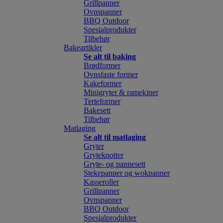
Grillpanner
Ovnspanner
BBQ Outdoor
Spesialprodukter
Tilbehør
Bakeartikler
Se alt til baking
Brødformer
Ovnsfaste former
Kakeformer
Minigryter & ramekiner
Terteformer
Bakesett
Tilbehør
Matlaging
Se alt til matlaging
Gryter
Gryteknotter
Gryte- og pannesett
Stekepanner og wokpanner
Kasseroller
Grillpanner
Ovnspanner
BBQ Outdoor
Spesialprodukter