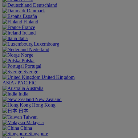
Deutschland
Danmark
España
Finland
France
Ireland
Italia
Luxembourg
Nederland
Norge
Polska
Portugal
Sverige
United Kingdom
ASIA / PACIFIC
Australia
India
New Zealand
Hong Kong
日本
Taiwan
Malaysia
China
Singapore