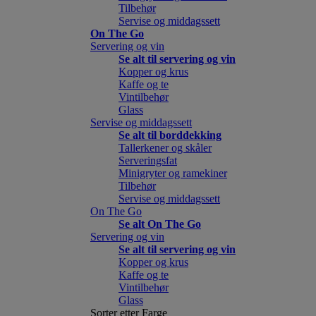
Tilbehør
Servise og middagssett
On The Go
Servering og vin
Se alt til servering og vin
Kopper og krus
Kaffe og te
Vintilbehør
Glass
Servise og middagssett
Se alt til borddekking
Tallerkener og skåler
Serveringsfat
Minigryter og ramekiner
Tilbehør
Servise og middagssett
On The Go
Se alt On The Go
Servering og vin
Se alt til servering og vin
Kopper og krus
Kaffe og te
Vintilbehør
Glass
Sorter etter Farge