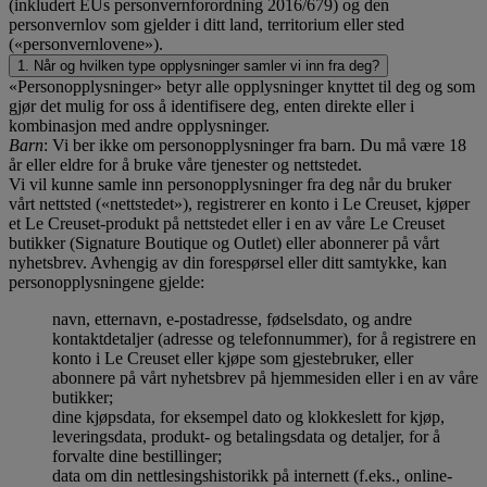
(inkludert EUs personvernforordning 2016/679) og den
personvernlov som gjelder i ditt land, territorium eller sted
(«personvernlovene»).
1. Når og hvilken type opplysninger samler vi inn fra deg?
«Personopplysninger» betyr alle opplysninger knyttet til deg og som
gjør det mulig for oss å identifisere deg, enten direkte eller i
kombinasjon med andre opplysninger.
Barn
: Vi ber ikke om personopplysninger fra barn. Du må være 18
år eller eldre for å bruke våre tjenester og nettstedet.
Vi vil kunne samle inn personopplysninger fra deg når du bruker
vårt nettsted («nettstedet»), registrerer en konto i Le Creuset, kjøper
et Le Creuset-produkt på nettstedet eller i en av våre Le Creuset
butikker (Signature Boutique og Outlet) eller abonnerer på vårt
nyhetsbrev. Avhengig av din forespørsel eller ditt samtykke, kan
personopplysningene gjelde:
navn, etternavn, e-postadresse, fødselsdato, og andre
kontaktdetaljer (adresse og telefonnummer), for å registrere en
konto i Le Creuset eller kjøpe som gjestebruker, eller
abonnere på vårt nyhetsbrev på hjemmesiden eller i en av våre
butikker;
dine kjøpsdata, for eksempel dato og klokkeslett for kjøp,
leveringsdata, produkt- og betalingsdata og detaljer, for å
forvalte dine bestillinger;
data om din nettlesingshistorikk på internett (f.eks., online-