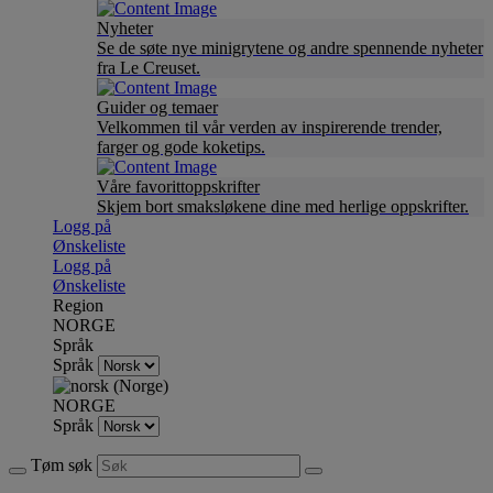
Nyheter
Se de søte nye minigrytene og andre spennende nyheter
fra Le Creuset.
Guider og temaer
Velkommen til vår verden av inspirerende trender,
farger og gode koketips.
Våre favorittoppskrifter
Skjem bort smaksløkene dine med herlige oppskrifter.
Logg på
Ønskeliste
Logg på
Ønskeliste
Region
NORGE
Språk
Språk
NORGE
Språk
Tøm søk