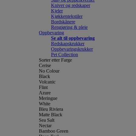
Kniver og redskaper
Kjeler
Kjøkkentekstiler
Bordskånere
Rengjøring & pleie
Oppbevaring
Se alt til oppbevaring
Redskapskrukker
Oppbevaringskrukker
Pet Collection
Sorter etter Farge
Cerise
No Colour
Black
Volcanic
Flint
Azure
Meringue
White
Bleu Riviera
Matte Black
Sea Salt
Nectar
Bamboo Green