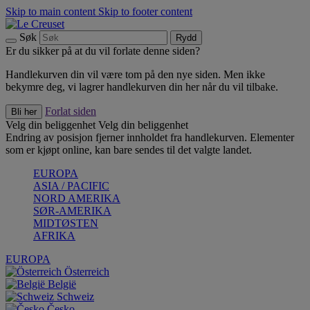
Skip to main content
Skip to footer content
Søk
Rydd
Er du sikker på at du vil forlate denne siden?
Handlekurven din vil være tom på den nye siden. Men ikke
bekymre deg, vi lagrer handlekurven din her når du vil tilbake.
Forlat siden
Bli her
Velg din beliggenhet
Velg din beliggenhet
Endring av posisjon fjerner innholdet fra handlekurven. Elementer
som er kjøpt online, kan bare sendes til det valgte landet.
EUROPA
ASIA / PACIFIC
NORD AMERIKA
SØR-AMERIKA
MIDTØSTEN
AFRIKA
EUROPA
Österreich
België
Schweiz
Česko