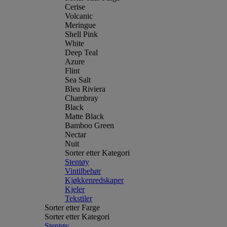
Cerise
Volcanic
Meringue
Shell Pink
White
Deep Teal
Azure
Flint
Sea Salt
Bleu Riviera
Chambray
Black
Matte Black
Bamboo Green
Nectar
Nuit
Sorter etter Kategori
Stentøy
Vintilbehør
Kjøkkenredskaper
Kjeler
Tekstiler
Sorter etter Farge
Sorter etter Kategori
Stentøy