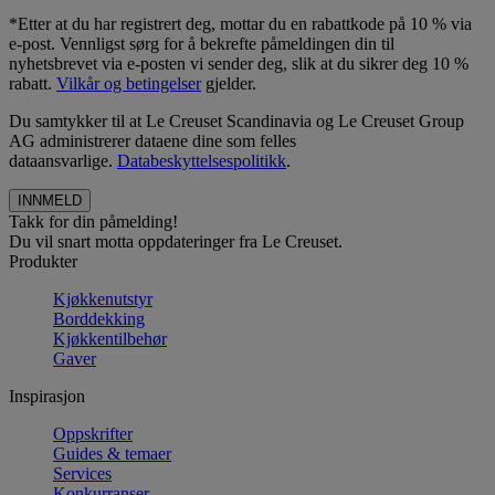
*Etter at du har registrert deg, mottar du en rabattkode på 10 % via
e-post. Vennligst sørg for å bekrefte påmeldingen din til
nyhetsbrevet via e-posten vi sender deg, slik at du sikrer deg 10 %
rabatt.
Vilkår og betingelser
gjelder.
Du samtykker til at Le Creuset Scandinavia og Le Creuset Group
AG administrerer dataene dine som felles
dataansvarlige.
Databeskyttelsespolitikk
.
Takk for din påmelding!
Du vil snart motta oppdateringer fra Le Creuset.
Produkter
Kjøkkenutstyr
Borddekking
Kjøkkentilbehør
Gaver
Inspirasjon
Oppskrifter
Guides & temaer
Services
Konkurranser