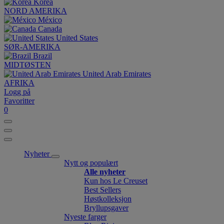
Korea
NORD AMERIKA
México
Canada
United States
SØR-AMERIKA
Brazil
MIDTØSTEN
United Arab Emirates
AFRIKA
Logg på
Favoritter
0
Nyheter
Nytt og populært
Alle nyheter
Kun hos Le Creuset
Best Sellers
Høstkolleksjon
Bryllupsgaver
Nyeste farger