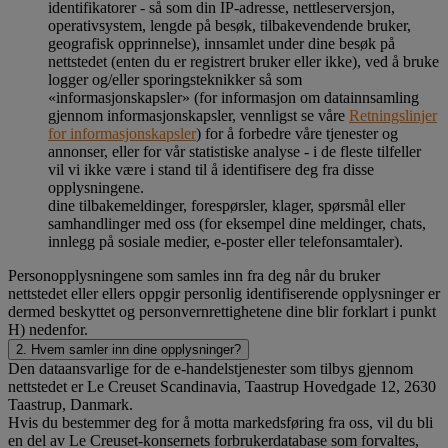
identifikatorer - så som din IP-adresse, nettleserversjon,
operativsystem, lengde på besøk, tilbakevendende bruker,
geografisk opprinnelse), innsamlet under dine besøk på
nettstedet (enten du er registrert bruker eller ikke), ved å bruke
logger og/eller sporingsteknikker så som
«informasjonskapsler» (for informasjon om datainnsamling
gjennom informasjonskapsler, vennligst se våre
Retningslinjer
for informasjonskapsler
) for å forbedre våre tjenester og
annonser, eller for vår statistiske analyse - i de fleste tilfeller
vil vi ikke være i stand til å identifisere deg fra disse
opplysningene.
dine tilbakemeldinger, forespørsler, klager, spørsmål eller
samhandlinger med oss (for eksempel dine meldinger, chats,
innlegg på sosiale medier, e-poster eller telefonsamtaler).
Personopplysningene som samles inn fra deg når du bruker
nettstedet eller ellers oppgir personlig identifiserende opplysninger er
dermed beskyttet og personvernrettighetene dine blir forklart i punkt
H) nedenfor.
2. Hvem samler inn dine opplysninger?
Den dataansvarlige for de e-handelstjenester som tilbys gjennom
nettstedet er Le Creuset Scandinavia, Taastrup Hovedgade 12, 2630
Taastrup, Danmark.
Hvis du bestemmer deg for å motta markedsføring fra oss, vil du bli
en del av Le Creuset-konsernets forbrukerdatabase som forvaltes,