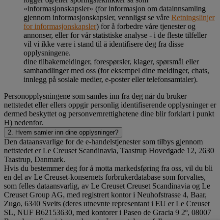
«informasjonskapsler» (for informasjon om datainnsamling
gjennom informasjonskapsler, vennligst se våre
Retningslinjer
for informasjonskapsler
) for å forbedre våre tjenester og
annonser, eller for vår statistiske analyse - i de fleste tilfeller
vil vi ikke være i stand til å identifisere deg fra disse
opplysningene.
dine tilbakemeldinger, forespørsler, klager, spørsmål eller
samhandlinger med oss (for eksempel dine meldinger, chats,
innlegg på sosiale medier, e-poster eller telefonsamtaler).
Personopplysningene som samles inn fra deg når du bruker
nettstedet eller ellers oppgir personlig identifiserende opplysninger er
dermed beskyttet og personvernrettighetene dine blir forklart i punkt
H) nedenfor.
2. Hvem samler inn dine opplysninger?
Den dataansvarlige for de e-handelstjenester som tilbys gjennom
nettstedet er Le Creuset Scandinavia, Taastrup Hovedgade 12, 2630
Taastrup, Danmark.
Hvis du bestemmer deg for å motta markedsføring fra oss, vil du bli
en del av Le Creuset-konsernets forbrukerdatabase som forvaltes,
som felles dataansvarlig, av Le Creuset Creuset Scandinavia og Le
Creuset Group AG, med registrert kontor i Neuhofstrasse 4, Baar,
Zugo, 6340 Sveits (deres utnevnte representant i EU er Le Creuset
SL, NUF B62153630, med kontorer i Paseo de Gracia 9 2º, 08007