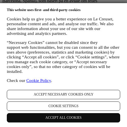
Barcelona, Spania), som basert på en avtale om felles
behandlingsansvar, som hovedsakelig innebærer at (a) Le Creuset
This website uses first- and third-party cookies
Group AG er ansvarlig for den generelle markedsføringsstrategi og
personlig kundeopplevelse; (b) lokale Le Creuset-enheter drar nytte
Cookies help us give you a better experience on Le Creuset,
av og implementerer den nevnte strategien, samt utvikler egne
personalise content and ads, and analyse our traffic. We also
markedsføringskommunikasjoner og -initiativ på lokalt nivå
share information about your use of our site with our
(innenfor et spesifikt land); (c) begge de felles behandlingsansvarlige
advertising and analytics partners.
er pålagt å håndtere forespørsler om den registrertes rettigheter.
3. Hvorfor samler vi inn disse opplysningene?
“Necessary Cookies” cannot be disabled since they
Vi vil kunne behandle dine data for følgende formål:
support web functionalities, but you can consent to all the other
uses above (preferences, statistics and marketing cookies) by
FOR VÅRE JURIDISKE FORPLIKTELSER
clicking “Accept all cookies”, or click “Cookie settings”, where
you manage each cookie category, or “Accept necessary
Det kan være at vi må behandle enkelte data om deg for å
cookies only”, so that no other category of cookies will be
oppfylle våre juridiske forpliktelser og andre forpliktelser som
installed.
oppstår på grunnlag av instruksjoner som mottas fra
myndighetene.
Check our
Cookie Policy
.
FOR Å OPPRETTE EN KONTO I LE CREUSET
Vi vil bruke dine data for å opprette en konto i Le Creuset
som vil gi deg tilgang til en rekke fordeler tilegnet registrerte
ACCEPT NECESSARY COOKIES ONLY
brukere, for bedre å nyte våre tjenester, så som raskere
utsjekking, lagre flere forsendelsesadresser, vise og spore
COOKIE SETTINGS
bestillinger. Denne behandlingsaktiviteten er basert på den
kontraktsmessige utførelse av denne tjenesten.
ACCEPT ALL COOKIES
FOR Å FORVALTE DINE BESTILLINGER OG LEVERE
VÅRE PRODUKTER, TJENESTER OG BISTAND TIL