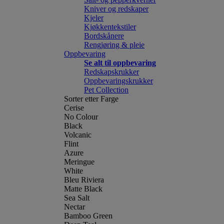
Kniver og redskaper
Kjeler
Kjøkkentekstiler
Bordskånere
Rengjøring & pleie
Oppbevaring
Se alt til oppbevaring
Redskapskrukker
Oppbevaringskrukker
Pet Collection
Sorter etter Farge
Cerise
No Colour
Black
Volcanic
Flint
Azure
Meringue
White
Bleu Riviera
Matte Black
Sea Salt
Nectar
Bamboo Green