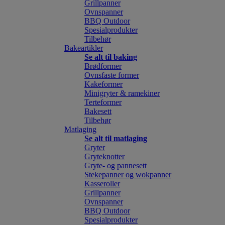
Grillpanner
Ovnspanner
BBQ Outdoor
Spesialprodukter
Tilbehør
Bakeartikler
Se alt til baking
Brødformer
Ovnsfaste former
Kakeformer
Minigryter & ramekiner
Terteformer
Bakesett
Tilbehør
Matlaging
Se alt til matlaging
Gryter
Gryteknotter
Gryte- og pannesett
Stekepanner og wokpanner
Kasseroller
Grillpanner
Ovnspanner
BBQ Outdoor
Spesialprodukter