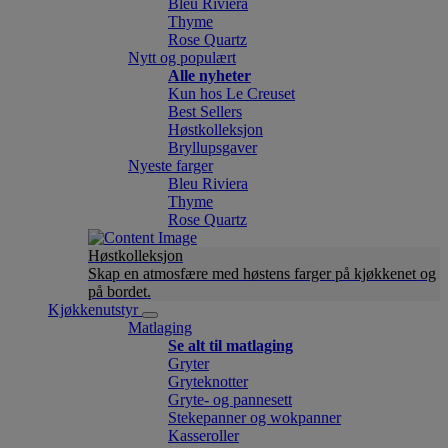
Bleu Riviera
Thyme
Rose Quartz
Nytt og populært
Alle nyheter
Kun hos Le Creuset
Best Sellers
Høstkolleksjon
Bryllupsgaver
Nyeste farger
Bleu Riviera
Thyme
Rose Quartz
Høstkolleksjon
Skap en atmosfære med høstens farger på kjøkkenet og
på bordet.
Kjøkkenutstyr
Matlaging
Se alt til matlaging
Gryter
Gryteknotter
Gryte- og pannesett
Stekepanner og wokpanner
Kasseroller