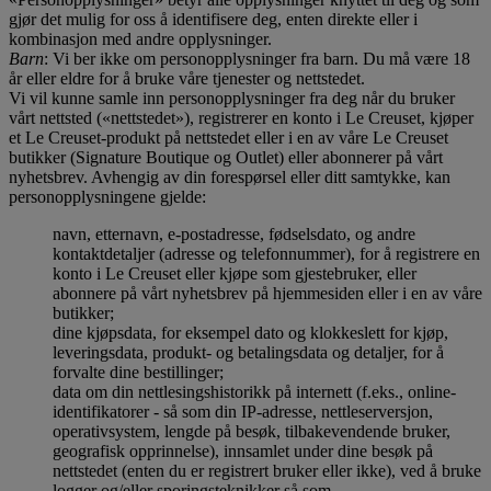
gjør det mulig for oss å identifisere deg, enten direkte eller i
kombinasjon med andre opplysninger.
Barn
: Vi ber ikke om personopplysninger fra barn. Du må være 18
år eller eldre for å bruke våre tjenester og nettstedet.
Vi vil kunne samle inn personopplysninger fra deg når du bruker
vårt nettsted («nettstedet»), registrerer en konto i Le Creuset, kjøper
et Le Creuset-produkt på nettstedet eller i en av våre Le Creuset
butikker (Signature Boutique og Outlet) eller abonnerer på vårt
nyhetsbrev. Avhengig av din forespørsel eller ditt samtykke, kan
personopplysningene gjelde:
navn, etternavn, e-postadresse, fødselsdato, og andre
kontaktdetaljer (adresse og telefonnummer), for å registrere en
konto i Le Creuset eller kjøpe som gjestebruker, eller
abonnere på vårt nyhetsbrev på hjemmesiden eller i en av våre
butikker;
dine kjøpsdata, for eksempel dato og klokkeslett for kjøp,
leveringsdata, produkt- og betalingsdata og detaljer, for å
forvalte dine bestillinger;
data om din nettlesingshistorikk på internett (f.eks., online-
identifikatorer - så som din IP-adresse, nettleserversjon,
operativsystem, lengde på besøk, tilbakevendende bruker,
geografisk opprinnelse), innsamlet under dine besøk på
nettstedet (enten du er registrert bruker eller ikke), ved å bruke
logger og/eller sporingsteknikker så som