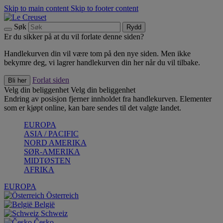
Skip to main content
Skip to footer content
Søk
Rydd
Er du sikker på at du vil forlate denne siden?
Handlekurven din vil være tom på den nye siden. Men ikke
bekymre deg, vi lagrer handlekurven din her når du vil tilbake.
Forlat siden
Bli her
Velg din beliggenhet
Velg din beliggenhet
Endring av posisjon fjerner innholdet fra handlekurven. Elementer
som er kjøpt online, kan bare sendes til det valgte landet.
EUROPA
ASIA / PACIFIC
NORD AMERIKA
SØR-AMERIKA
MIDTØSTEN
AFRIKA
EUROPA
Österreich
België
Schweiz
Česko