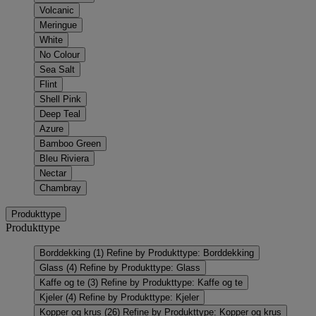
Volcanic
Meringue
White
No Colour
Sea Salt
Flint
Shell Pink
Deep Teal
Azure
Bamboo Green
Bleu Riviera
Nectar
Chambray
Produkttype
Produkttype
Borddekking
(1)
Refine by Produkttype: Borddekking
Glass
(4)
Refine by Produkttype: Glass
Kaffe og te
(3)
Refine by Produkttype: Kaffe og te
Kjeler
(4)
Refine by Produkttype: Kjeler
Kopper og krus
(26)
Refine by Produkttype: Kopper og krus