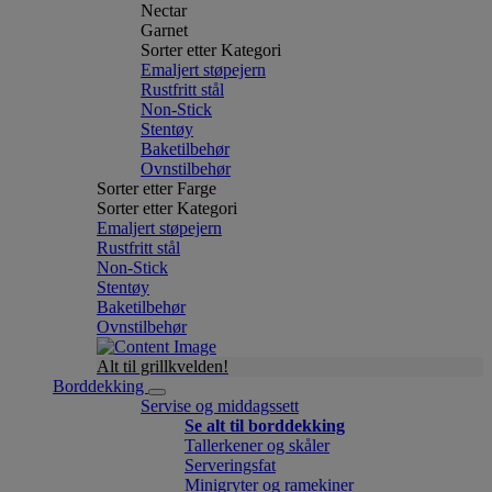
Nectar
Garnet
Sorter etter Kategori
Emaljert støpejern
Rustfritt stål
Non-Stick
Stentøy
Baketilbehør
Ovnstilbehør
Sorter etter Farge
Sorter etter Kategori
Emaljert støpejern
Rustfritt stål
Non-Stick
Stentøy
Baketilbehør
Ovnstilbehør
Alt til grillkvelden!
Borddekking
Servise og middagssett
Se alt til borddekking
Tallerkener og skåler
Serveringsfat
Minigryter og ramekiner