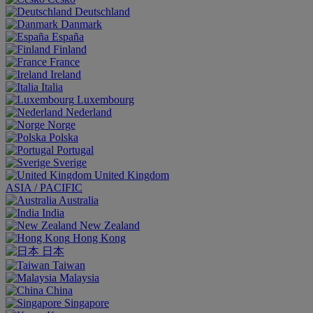
Deutschland
Danmark
España
Finland
France
Ireland
Italia
Luxembourg
Nederland
Norge
Polska
Portugal
Sverige
United Kingdom
ASIA / PACIFIC
Australia
India
New Zealand
Hong Kong
日本
Taiwan
Malaysia
China
Singapore