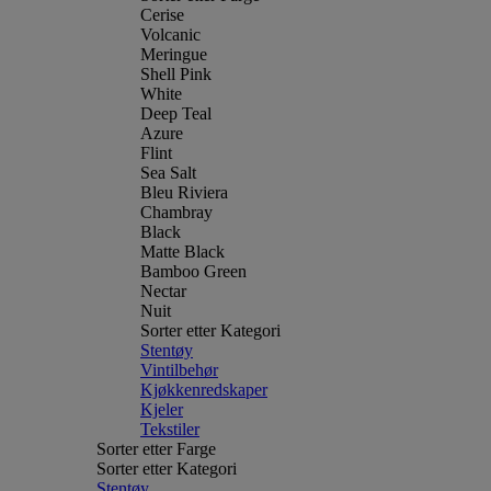
Cerise
Volcanic
Meringue
Shell Pink
White
Deep Teal
Azure
Flint
Sea Salt
Bleu Riviera
Chambray
Black
Matte Black
Bamboo Green
Nectar
Nuit
Sorter etter Kategori
Stentøy
Vintilbehør
Kjøkkenredskaper
Kjeler
Tekstiler
Sorter etter Farge
Sorter etter Kategori
Stentøy