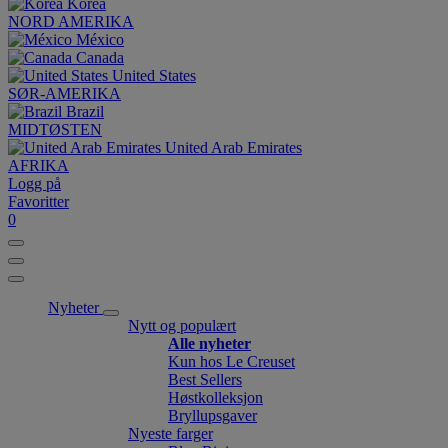
Korea
NORD AMERIKA
México
Canada
United States
SØR-AMERIKA
Brazil
MIDTØSTEN
United Arab Emirates
AFRIKA
Logg på
Favoritter
0
Nyheter
Nytt og populært
Alle nyheter
Kun hos Le Creuset
Best Sellers
Høstkolleksjon
Bryllupsgaver
Nyeste farger