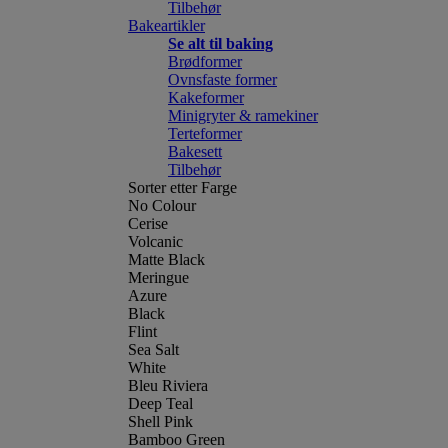
Tilbehør
Bakeartikler
Se alt til baking
Brødformer
Ovnsfaste former
Kakeformer
Minigryter & ramekiner
Terteformer
Bakesett
Tilbehør
Sorter etter Farge
No Colour
Cerise
Volcanic
Matte Black
Meringue
Azure
Black
Flint
Sea Salt
White
Bleu Riviera
Deep Teal
Shell Pink
Bamboo Green