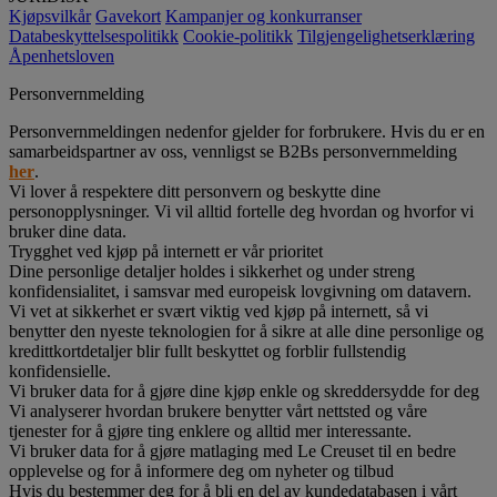
Kjøpsvilkår
Gavekort
Kampanjer og konkurranser
Databeskyttelsespolitikk
Cookie-politikk
Tilgjengelighetserklæring
Åpenhetsloven
Personvernmelding
Personvernmeldingen nedenfor gjelder for forbrukere. Hvis du er en
samarbeidspartner av oss, vennligst se B2Bs personvernmelding
her
.
Vi lover å respektere ditt personvern og beskytte dine
personopplysninger. Vi vil alltid fortelle deg hvordan og hvorfor vi
bruker dine data.
Trygghet ved kjøp på internett er vår prioritet
Dine personlige detaljer holdes i sikkerhet og under streng
konfidensialitet, i samsvar med europeisk lovgivning om datavern.
Vi vet at sikkerhet er svært viktig ved kjøp på internett, så vi
benytter den nyeste teknologien for å sikre at alle dine personlige og
kredittkortdetaljer blir fullt beskyttet og forblir fullstendig
konfidensielle.
Vi bruker data for å gjøre dine kjøp enkle og skreddersydde for deg
Vi analyserer hvordan brukere benytter vårt nettsted og våre
tjenester for å gjøre ting enklere og alltid mer interessante.
Vi bruker data for å gjøre matlaging med Le Creuset til en bedre
opplevelse og for å informere deg om nyheter og tilbud
Hvis du bestemmer deg for å bli en del av kundedatabasen i vårt