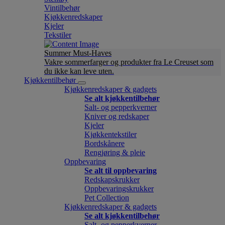
Vintilbehør
Kjøkkenredskaper
Kjeler
Tekstiler
Summer Must-Haves
Vakre sommerfarger og produkter fra Le Creuset som
du ikke kan leve uten.
Kjøkkentilbehør
Kjøkkenredskaper & gadgets
Se alt kjøkkentilbehør
Salt- og pepperkverner
Kniver og redskaper
Kjeler
Kjøkkentekstiler
Bordskånere
Rengjøring & pleie
Oppbevaring
Se alt til oppbevaring
Redskapskrukker
Oppbevaringskrukker
Pet Collection
Kjøkkenredskaper & gadgets
Se alt kjøkkentilbehør
Salt- og pepperkverner