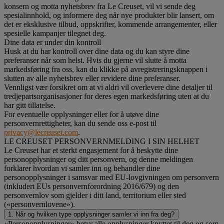
konsern og motta nyhetsbrev fra Le Creuset, vil vi sende deg
spesialinnhold, og informere deg når nye produkter blir lansert, om
det er eksklusive tilbud, oppskrifter, kommende arrangementer, eller
spesielle kampanjer tilegnet deg.
Dine data er under din kontroll
Husk at du har kontroll over dine data og du kan styre dine
preferanser når som helst. Hvis du gjerne vil slutte å motta
markedsføring fra oss, kan du klikke på avregistreringsknappen i
slutten av alle nyhetsbrev eller revidere dine preferanser.
Vennligst vær forsikret om at vi aldri vil overlevere dine detaljer til
tredjepartsorganisasjoner for deres egen markedsføring uten at du
har gitt tillatelse.
For eventuelle opplysninger eller for å utøve dine
personvernrettigheter, kan du sende oss e-post til
privacy@lecreuset.com
.
LE CREUSET PERSONVERNMELDING I SIN HELHET
Le Creuset har et sterkt engasjement for å beskytte dine
personopplysninger og ditt personvern, og denne meldingen
forklarer hvordan vi samler inn og behandler dine
personopplysninger i samsvar med EU-lovgivningen om personvern
(inkludert EUs personvernforordning 2016/679) og den
personvernlov som gjelder i ditt land, territorium eller sted
(«personvernlovene»).
1. Når og hvilken type opplysninger samler vi inn fra deg?
«Personopplysninger» betyr alle opplysninger knyttet til deg og som