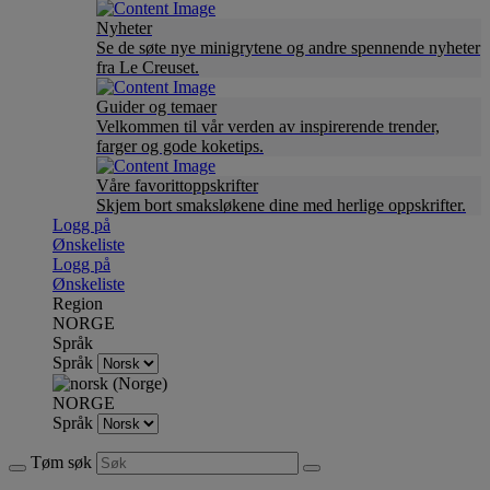
Nyheter
Se de søte nye minigrytene og andre spennende nyheter
fra Le Creuset.
Guider og temaer
Velkommen til vår verden av inspirerende trender,
farger og gode koketips.
Våre favorittoppskrifter
Skjem bort smaksløkene dine med herlige oppskrifter.
Logg på
Ønskeliste
Logg på
Ønskeliste
Region
NORGE
Språk
Språk
NORGE
Språk
Tøm søk