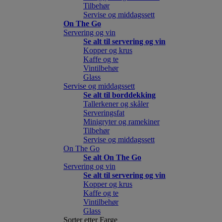
Tilbehør
Servise og middagssett
On The Go
Servering og vin
Se alt til servering og vin
Kopper og krus
Kaffe og te
Vintilbehør
Glass
Servise og middagssett
Se alt til borddekking
Tallerkener og skåler
Serveringsfat
Minigryter og ramekiner
Tilbehør
Servise og middagssett
On The Go
Se alt On The Go
Servering og vin
Se alt til servering og vin
Kopper og krus
Kaffe og te
Vintilbehør
Glass
Sorter etter Farge