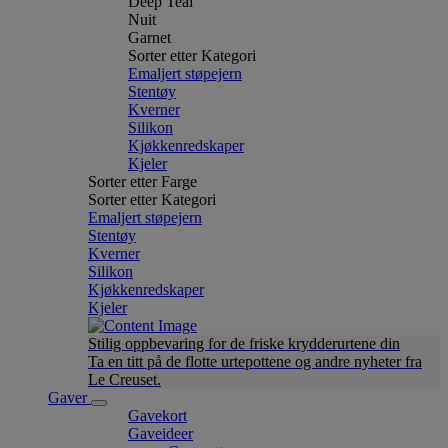
Deep Teal
Nuit
Garnet
Sorter etter Kategori
Emaljert støpejern
Stentøy
Kverner
Silikon
Kjøkkenredskaper
Kjeler
Sorter etter Farge
Sorter etter Kategori
Emaljert støpejern
Stentøy
Kverner
Silikon
Kjøkkenredskaper
Kjeler
Stilig oppbevaring for de friske krydderurtene din
Ta en titt på de flotte urtepottene og andre nyheter fra
Le Creuset.
Gaver
Gavekort
Gaveideer