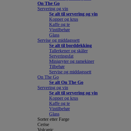
On The Go
Servering og vin
Se alt til servering og vin
Kopper og krus
Kaffe og te
Vintilbehør
Glass
Servise og middagssett
Se alt til borddekking
Tallerkener og skåler
Serveringsfat
Minigryter og ramekiner
Tilbehør
Servise og middagssett
On The Go
Se alt On The Go
Servering og vin
Se alt til servering og vin
Kopper og krus
Kaffe og te
Vintilbehør
Glass
Sorter etter Farge
Cerise
Volcanic