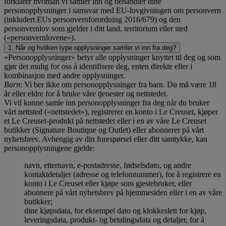
forklarer hvordan vi samler inn og behandler dine
personopplysninger i samsvar med EU-lovgivningen om personvern
(inkludert EUs personvernforordning 2016/679) og den
personvernlov som gjelder i ditt land, territorium eller sted
(«personvernlovene»).
1. Når og hvilken type opplysninger samler vi inn fra deg?
«Personopplysninger» betyr alle opplysninger knyttet til deg og som
gjør det mulig for oss å identifisere deg, enten direkte eller i
kombinasjon med andre opplysninger.
Barn
: Vi ber ikke om personopplysninger fra barn. Du må være 18
år eller eldre for å bruke våre tjenester og nettstedet.
Vi vil kunne samle inn personopplysninger fra deg når du bruker
vårt nettsted («nettstedet»), registrerer en konto i Le Creuset, kjøper
et Le Creuset-produkt på nettstedet eller i en av våre Le Creuset
butikker (Signature Boutique og Outlet) eller abonnerer på vårt
nyhetsbrev. Avhengig av din forespørsel eller ditt samtykke, kan
personopplysningene gjelde:
navn, etternavn, e-postadresse, fødselsdato, og andre
kontaktdetaljer (adresse og telefonnummer), for å registrere en
konto i Le Creuset eller kjøpe som gjestebruker, eller
abonnere på vårt nyhetsbrev på hjemmesiden eller i en av våre
butikker;
dine kjøpsdata, for eksempel dato og klokkeslett for kjøp,
leveringsdata, produkt- og betalingsdata og detaljer, for å