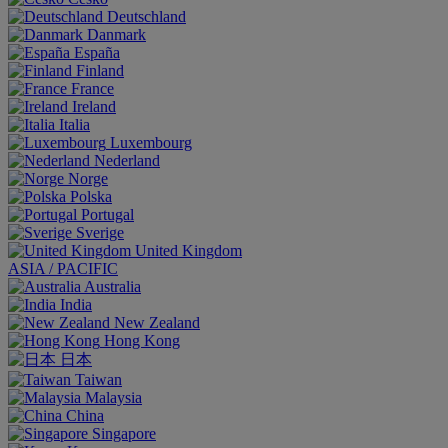
Deutschland
Danmark
España
Finland
France
Ireland
Italia
Luxembourg
Nederland
Norge
Polska
Portugal
Sverige
United Kingdom
ASIA / PACIFIC
Australia
India
New Zealand
Hong Kong
日本
Taiwan
Malaysia
China
Singapore