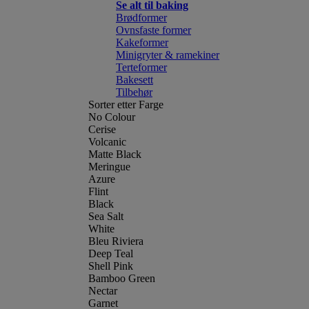
Se alt til baking
Brødformer
Ovnsfaste former
Kakeformer
Minigryter & ramekiner
Terteformer
Bakesett
Tilbehør
Sorter etter Farge
No Colour
Cerise
Volcanic
Matte Black
Meringue
Azure
Flint
Black
Sea Salt
White
Bleu Riviera
Deep Teal
Shell Pink
Bamboo Green
Nectar
Garnet