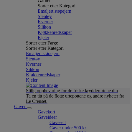
Garnet
Sorter etter Kategori
Emaljert støpejern
Stentøy
Kverner
Silikon
Kjøkkenredskaper
Kjeler
Sorter etter Farge
Sorter etter Kategori
Emaljert støpejern
Stentøy
Kverner
Silikon
Kjøkkenredskaper
Kjeler
Stilig oppbevaring for de friske krydderurtene din
Ta en titt på de flotte urtepottene og andre nyheter fra
Le Creuset.
Gaver
Gavekort
Gaveideer
Gavesett
Gaver under 500 kr.