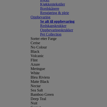
Kjøkkentekstiler
Bordskånere
Rengjøring & pleie
Oppbevaring
Se alt til oppbevaring
Redskapskrukker
Oppbevaringskrukker
Pet Collection
Sorter etter Farge
Cerise
No Colour
Black
Volcanic
Flint
Azure
Meringue
White
Bleu Riviera
Matte Black
Nectar
Sea Salt
Bamboo Green
Deep Teal
Nuit