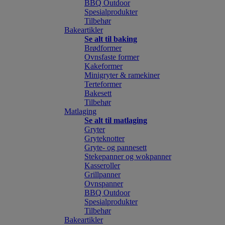
BBQ Outdoor
Spesialprodukter
Tilbehør
Bakeartikler
Se alt til baking
Brødformer
Ovnsfaste former
Kakeformer
Minigryter & ramekiner
Terteformer
Bakesett
Tilbehør
Matlaging
Se alt til matlaging
Gryter
Gryteknotter
Gryte- og pannesett
Stekepanner og wokpanner
Kasseroller
Grillpanner
Ovnspanner
BBQ Outdoor
Spesialprodukter
Tilbehør
Bakeartikler