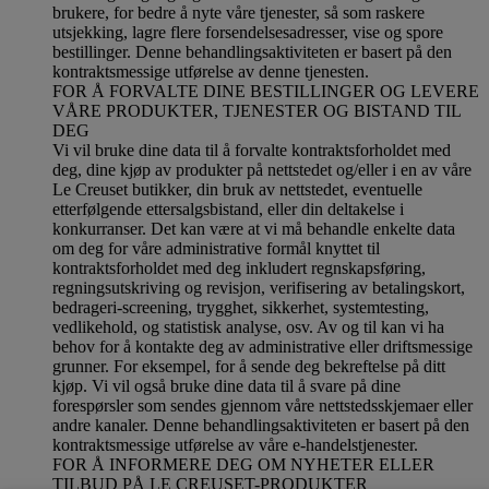
brukere, for bedre å nyte våre tjenester, så som raskere
utsjekking, lagre flere forsendelsesadresser, vise og spore
bestillinger. Denne behandlingsaktiviteten er basert på den
kontraktsmessige utførelse av denne tjenesten.
FOR Å FORVALTE DINE BESTILLINGER OG LEVERE
VÅRE PRODUKTER, TJENESTER OG BISTAND TIL
DEG
Vi vil bruke dine data til å forvalte kontraktsforholdet med
deg, dine kjøp av produkter på nettstedet og/eller i en av våre
Le Creuset butikker, din bruk av nettstedet, eventuelle
etterfølgende ettersalgsbistand, eller din deltakelse i
konkurranser. Det kan være at vi må behandle enkelte data
om deg for våre administrative formål knyttet til
kontraktsforholdet med deg inkludert regnskapsføring,
regningsutskriving og revisjon, verifisering av betalingskort,
bedrageri-screening, trygghet, sikkerhet, systemtesting,
vedlikehold, og statistisk analyse, osv. Av og til kan vi ha
behov for å kontakte deg av administrative eller driftsmessige
grunner. For eksempel, for å sende deg bekreftelse på ditt
kjøp. Vi vil også bruke dine data til å svare på dine
forespørsler som sendes gjennom våre nettstedsskjemaer eller
andre kanaler. Denne behandlingsaktiviteten er basert på den
kontraktsmessige utførelse av våre e-handelstjenester.
FOR Å INFORMERE DEG OM NYHETER ELLER
TILBUD PÅ LE CREUSET-PRODUKTER