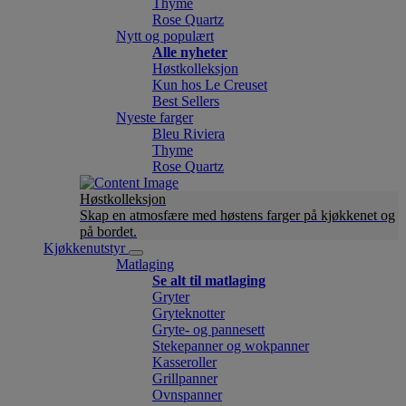
Thyme
Rose Quartz
Nytt og populært
Alle nyheter
Høstkolleksjon
Kun hos Le Creuset
Best Sellers
Nyeste farger
Bleu Riviera
Thyme
Rose Quartz
Høstkolleksjon
Skap en atmosfære med høstens farger på kjøkkenet og
på bordet.
Kjøkkenutstyr
Matlaging
Se alt til matlaging
Gryter
Gryteknotter
Gryte- og pannesett
Stekepanner og wokpanner
Kasseroller
Grillpanner
Ovnspanner