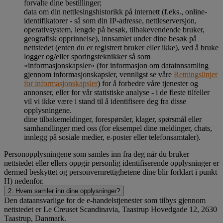
forvalte dine bestillinger;
data om din nettlesingshistorikk på internett (f.eks., online-
identifikatorer - så som din IP-adresse, nettleserversjon,
operativsystem, lengde på besøk, tilbakevendende bruker,
geografisk opprinnelse), innsamlet under dine besøk på
nettstedet (enten du er registrert bruker eller ikke), ved å bruke
logger og/eller sporingsteknikker så som
«informasjonskapsler» (for informasjon om datainnsamling
gjennom informasjonskapsler, vennligst se våre
Retningslinjer
for informasjonskapsler
) for å forbedre våre tjenester og
annonser, eller for vår statistiske analyse - i de fleste tilfeller
vil vi ikke være i stand til å identifisere deg fra disse
opplysningene.
dine tilbakemeldinger, forespørsler, klager, spørsmål eller
samhandlinger med oss (for eksempel dine meldinger, chats,
innlegg på sosiale medier, e-poster eller telefonsamtaler).
Personopplysningene som samles inn fra deg når du bruker
nettstedet eller ellers oppgir personlig identifiserende opplysninger er
dermed beskyttet og personvernrettighetene dine blir forklart i punkt
H) nedenfor.
2. Hvem samler inn dine opplysninger?
Den dataansvarlige for de e-handelstjenester som tilbys gjennom
nettstedet er Le Creuset Scandinavia, Taastrup Hovedgade 12, 2630
Taastrup, Danmark.