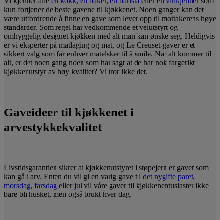
Vi kjenner alle
en kokk
,
en baker
,
en barista
eller
en vinkjenner
som
kun fortjener de beste gavene til kjøkkenet. Noen ganger kan det
være utfordrende å finne en gave som lever opp til mottakerens høye
standarder. Som regel har vedkommende et velutstyrt og
omhyggelig designet kjøkken med alt man kan ønske seg. Heldigvis
er vi eksperter på matlaging og mat, og Le Creuset-gaver er et
sikkert valg som får enhver matelsker til å smile. Når alt kommer til
alt, er det noen gang noen som har sagt at de har nok fargerikt
kjøkkenutstyr av høy kvalitet? Vi tror ikke det.
Gaveideer til kjøkkenet i
arvestykkekvalitet
Livstidsgarantien sikrer at kjøkkenutstyret i støpejern er gaver som
kan gå i arv. Enten du vil gi en varig gave til
det nygifte paret
,
morsdag
,
farsdag
eller
jul
vil våre gaver til kjøkkenentusiaster ikke
bare bli husket, men også brukt hver dag.