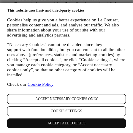
Dersom du har samtykket til det (for eksempel ved å abonnere
på nyhetsbrevet vårt når du oppretter en konto på nettstedet),
This website uses first- and third-party cookies
vil vi sende deg markedsføringsmateriell og nyheter om
initiativer knyttet til Le Creuset, som er utarbeidet av
Cookies help us give you a better experience on Le Creuset,
personalise content and ads, and analyse our traffic. We also
konsernet datterselskaper og lokale partnere, også avhengig
share information about your use of our site with our
av dine preferanser. Vi vil kontakte deg på e-post, med
advertising and analytics partners.
tekstmeldinger eller via sosiale medier, men også ved hjelp av
automatiserte metoder. Slik kommunikasjon vil omhandle Le
“Necessary Cookies” cannot be disabled since they
Creusets produkter eller åpning av nye butikker, eksklusive
support web functionalities, but you can consent to all the other
arrangementer, konkurranser, undersøkelser, demonstrasjoner
uses above (preferences, statistics and marketing cookies) by
organisert av Le Creuset eller spesielle tilbud du kanskje er
clicking “Accept all cookies”, or click “Cookie settings”, where
interessert i å få høre om. Slik kommunikasjon kan være valgt
you manage each cookie category, or “Accept necessary
ut eller skreddersydd for deg basert på opplysninger vi har om
cookies only”, so that no other category of cookies will be
deg, slik som hvor du bor og din kjøpshistorikk, eller
installed.
preferanser for våre produkter. Vi vil bruke opplysningene
dine for å forstå dine interesser bedre. Dette gjør det mulig for
Check our
Cookie Policy
.
oss å tilpasse vår kommunikasjon med deg, for å gjøre den
mer relevant og interessant. Opplysningene om deg vil ikke
ACCEPT NECESSARY COOKIES ONLY
brukes til andre formål. Vi samler også inn statistikk om e-
post-åpning og klikk ved hjelp av bransjens standardteknikker
for å hjelpe oss med å vite hvordan nyhetsbrevene våre blir
COOKIE SETTINGS
mottatt. Denne behandlingen er basert på ditt samtykke til å
motta personlig tilpasset markedsføringsmateriell fra oss. Du
ACCEPT ALL COOKIES
velger selv hvilke personlige opplysninger som samles inn,
ved å velge den relevante avmerkingsboksen. Avmelding: Du