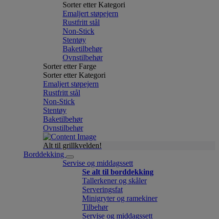
Sorter etter Kategori
Emaljert støpejern
Rustfritt stål
Non-Stick
Stentøy
Baketilbehør
Ovnstilbehør
Sorter etter Farge
Sorter etter Kategori
Emaljert støpejern
Rustfritt stål
Non-Stick
Stentøy
Baketilbehør
Ovnstilbehør
Alt til grillkvelden!
Borddekking
Servise og middagssett
Se alt til borddekking
Tallerkener og skåler
Serveringsfat
Minigryter og ramekiner
Tilbehør
Servise og middagssett