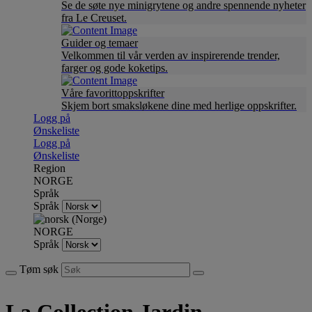
Se de søte nye minigrytene og andre spennende nyheter
fra Le Creuset.
Guider og temaer
Velkommen til vår verden av inspirerende trender,
farger og gode koketips.
Våre favorittoppskrifter
Skjem bort smaksløkene dine med herlige oppskrifter.
Logg på
Ønskeliste
Logg på
Ønskeliste
Region
NORGE
Språk
Språk
NORGE
Språk
Tøm søk