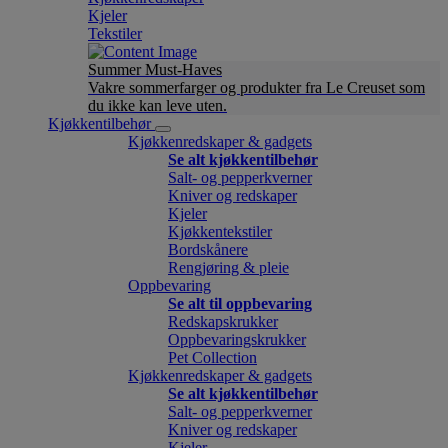
Kjeler
Tekstiler
Summer Must-Haves
Vakre sommerfarger og produkter fra Le Creuset som
du ikke kan leve uten.
Kjøkkentilbehør
Kjøkkenredskaper & gadgets
Se alt kjøkkentilbehør
Salt- og pepperkverner
Kniver og redskaper
Kjeler
Kjøkkentekstiler
Bordskånere
Rengjøring & pleie
Oppbevaring
Se alt til oppbevaring
Redskapskrukker
Oppbevaringskrukker
Pet Collection
Kjøkkenredskaper & gadgets
Se alt kjøkkentilbehør
Salt- og pepperkverner
Kniver og redskaper
Kjeler