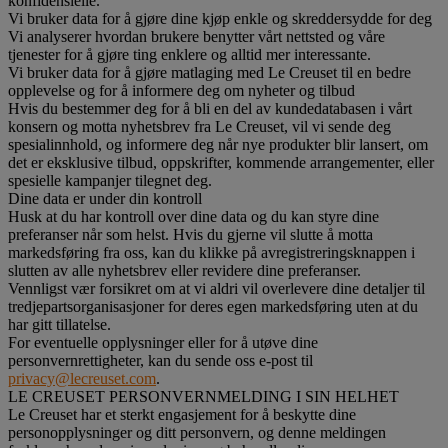
konfidensielle.
Vi bruker data for å gjøre dine kjøp enkle og skreddersydde for deg
Vi analyserer hvordan brukere benytter vårt nettsted og våre
tjenester for å gjøre ting enklere og alltid mer interessante.
Vi bruker data for å gjøre matlaging med Le Creuset til en bedre
opplevelse og for å informere deg om nyheter og tilbud
Hvis du bestemmer deg for å bli en del av kundedatabasen i vårt
konsern og motta nyhetsbrev fra Le Creuset, vil vi sende deg
spesialinnhold, og informere deg når nye produkter blir lansert, om
det er eksklusive tilbud, oppskrifter, kommende arrangementer, eller
spesielle kampanjer tilegnet deg.
Dine data er under din kontroll
Husk at du har kontroll over dine data og du kan styre dine
preferanser når som helst. Hvis du gjerne vil slutte å motta
markedsføring fra oss, kan du klikke på avregistreringsknappen i
slutten av alle nyhetsbrev eller revidere dine preferanser.
Vennligst vær forsikret om at vi aldri vil overlevere dine detaljer til
tredjepartsorganisasjoner for deres egen markedsføring uten at du
har gitt tillatelse.
For eventuelle opplysninger eller for å utøve dine
personvernrettigheter, kan du sende oss e-post til
privacy@lecreuset.com
.
LE CREUSET PERSONVERNMELDING I SIN HELHET
Le Creuset har et sterkt engasjement for å beskytte dine
personopplysninger og ditt personvern, og denne meldingen