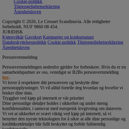
Cookie-politikk
Tilgjengelighetserklæring
Åpenhetsloven
Copyright © 2026, Le Creuset Scandinavia. Alle rettigheter
forbeholdt. NUF 9860 08 454.
JURIDISK
Kjøpsvilkår
Gavekort
Kampanjer og konkurranser
Databeskyttelsespolitikk
Cookie-politikk
Tilgjengelighetserklæring
Åpenhetsloven
Personvernmelding
Personvernmeldingen nedenfor gjelder for forbrukere. Hvis du er en
samarbeidspartner av oss, vennligst se B2Bs personvernmelding
her
.
Vi lover å respektere ditt personvern og beskytte dine
personopplysninger. Vi vil alltid fortelle deg hvordan og hvorfor vi
bruker dine data.
Trygghet ved kjøp på internett er vår prioritet
Dine personlige detaljer holdes i sikkerhet og under streng
konfidensialitet, i samsvar med europeisk lovgivning om datavern.
Vi vet at sikkerhet er svært viktig ved kjøp på internett, så vi
benytter den nyeste teknologien for å sikre at alle dine personlige og
kredittkortdetaljer blir fullt beskyttet og forblir fullstendig