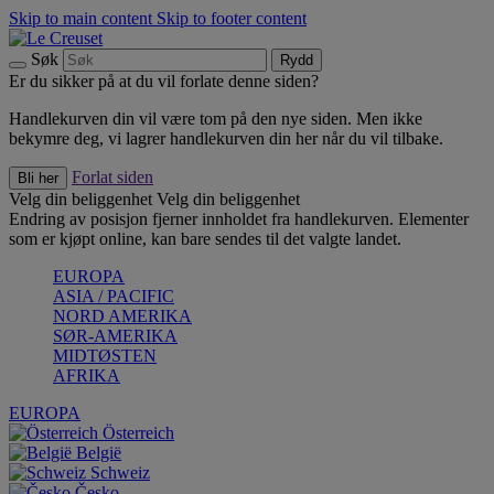
Skip to main content
Skip to footer content
Søk
Rydd
Er du sikker på at du vil forlate denne siden?
Handlekurven din vil være tom på den nye siden. Men ikke
bekymre deg, vi lagrer handlekurven din her når du vil tilbake.
Forlat siden
Bli her
Velg din beliggenhet
Velg din beliggenhet
Endring av posisjon fjerner innholdet fra handlekurven. Elementer
som er kjøpt online, kan bare sendes til det valgte landet.
EUROPA
ASIA / PACIFIC
NORD AMERIKA
SØR-AMERIKA
MIDTØSTEN
AFRIKA
EUROPA
Österreich
België
Schweiz
Česko