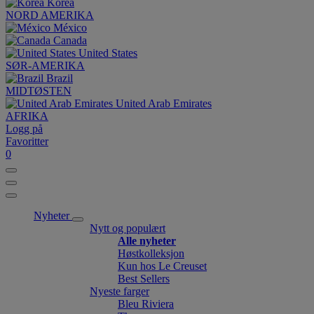
Korea
NORD AMERIKA
México
Canada
United States
SØR-AMERIKA
Brazil
MIDTØSTEN
United Arab Emirates
AFRIKA
Logg på
Favoritter
0
Nyheter
Nytt og populært
Alle nyheter
Høstkolleksjon
Kun hos Le Creuset
Best Sellers
Nyeste farger
Bleu Riviera