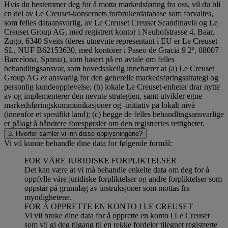
Hvis du bestemmer deg for å motta markedsføring fra oss, vil du bli
en del av Le Creuset-konsernets forbrukerdatabase som forvaltes,
som felles dataansvarlig, av Le Creuset Creuset Scandinavia og Le
Creuset Group AG, med registrert kontor i Neuhofstrasse 4, Baar,
Zugo, 6340 Sveits (deres utnevnte representant i EU er Le Creuset
SL, NUF B62153630, med kontorer i Paseo de Gracia 9 2º, 08007
Barcelona, Spania), som basert på en avtale om felles
behandlingsansvar, som hovedsakelig innebærer at (a) Le Creuset
Group AG er ansvarlig for den generelle markedsføringsstrategi og
personlig kundeopplevelse; (b) lokale Le Creuset-enheter drar nytte
av og implementerer den nevnte strategien, samt utvikler egne
markedsføringskommunikasjoner og -initiativ på lokalt nivå
(innenfor et spesifikt land); (c) begge de felles behandlingsansvarlige
er pålagt å håndtere forespørsler om den registrertes rettigheter.
3. Hvorfor samler vi inn disse opplysningene?
Vi vil kunne behandle dine data for følgende formål:
FOR VÅRE JURIDISKE FORPLIKTELSER
Det kan være at vi må behandle enkelte data om deg for å
oppfylle våre juridiske forpliktelser og andre forpliktelser som
oppstår på grunnlag av instruksjoner som mottas fra
myndighetene.
FOR Å OPPRETTE EN KONTO I LE CREUSET
Vi vil bruke dine data for å opprette en konto i Le Creuset
som vil gi deg tilgang til en rekke fordeler tilegnet registrerte