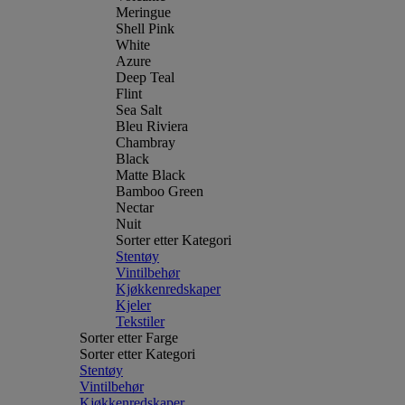
Meringue
Shell Pink
White
Azure
Deep Teal
Flint
Sea Salt
Bleu Riviera
Chambray
Black
Matte Black
Bamboo Green
Nectar
Nuit
Sorter etter Kategori
Stentøy
Vintilbehør
Kjøkkenredskaper
Kjeler
Tekstiler
Sorter etter Farge
Sorter etter Kategori
Stentøy
Vintilbehør
Kjøkkenredskaper