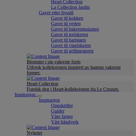
Heart Collection
La Collection Jardin
Gaver etter livsstil
Gaver til kokken
Gaver til verten
Gaver til bakeentusiasten
Gaver til teelskeren
Gaver til baristaen
Gaver til vinelskeren
Gaver til grillmesteren
Blomster i sin vakreste form
Utforsk kolleksjonen inspirert av hagens vakreste
former.
Heart Collection
Forelsk deg i Heart-kolleksjonen fra Le Creuset.
Inspirasjon
Inspirasjon
Oppskrifter
Guider
Våre farger
Vårt håndverk
Nyheter