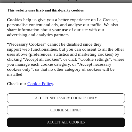
butikker;
dine kjøpsdata, for eksempel dato og klokkeslett for kjøp,
This website uses first- and third-party cookies
leveringsdata, produkt- og betalingsdata og detaljer, for å
forvalte dine bestillinger;
Cookies help us give you a better experience on Le Creuset,
personalise content and ads, and analyse our traffic. We also
data om din nettlesingshistorikk på internett (f.eks., online-
share information about your use of our site with our
identifikatorer - så som din IP-adresse, nettleserversjon,
advertising and analytics partners.
operativsystem, lengde på besøk, tilbakevendende bruker,
geografisk opprinnelse), innsamlet under dine besøk på
“Necessary Cookies” cannot be disabled since they
nettstedet (enten du er registrert bruker eller ikke), ved å bruke
support web functionalities, but you can consent to all the other
logger og/eller sporingsteknikker så som
uses above (preferences, statistics and marketing cookies) by
«informasjonskapsler» (for informasjon om datainnsamling
clicking “Accept all cookies”, or click “Cookie settings”, where
gjennom informasjonskapsler, vennligst se våre
Retningslinjer
you manage each cookie category, or “Accept necessary
for informasjonskapsler
) for å forbedre våre tjenester og
cookies only”, so that no other category of cookies will be
annonser, eller for vår statistiske analyse - i de fleste tilfeller
installed.
vil vi ikke være i stand til å identifisere deg fra disse
opplysningene.
Check our
Cookie Policy
.
dine tilbakemeldinger, forespørsler, klager, spørsmål eller
samhandlinger med oss (for eksempel dine meldinger, chats,
ACCEPT NECESSARY COOKIES ONLY
innlegg på sosiale medier, e-poster eller telefonsamtaler).
Personopplysningene som samles inn fra deg når du bruker
COOKIE SETTINGS
nettstedet eller ellers oppgir personlig identifiserende opplysninger er
dermed beskyttet og personvernrettighetene dine blir forklart i punkt
ACCEPT ALL COOKIES
H) nedenfor.
2. Hvem samler inn dine opplysninger?