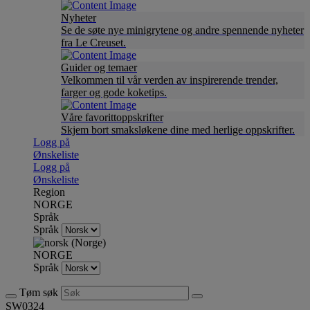
Nyheter
Se de søte nye minigrytene og andre spennende nyheter
fra Le Creuset.
Guider og temaer
Velkommen til vår verden av inspirerende trender,
farger og gode koketips.
Våre favorittoppskrifter
Skjem bort smaksløkene dine med herlige oppskrifter.
Logg på
Ønskeliste
Logg på
Ønskeliste
Region
NORGE
Språk
Språk
NORGE
Språk
Tøm søk
SW0324