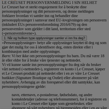
LE CREUSET PERSONVERNMELDING I SIN HELHET
Le Creuset har et sterkt engasjement for å beskytte dine
personopplysninger og ditt personvern, og denne meldingen
forklarer hvordan vi samler inn og behandler dine
personopplysninger i samsvar med EU-lovgivningen om personvern
(inkludert EUs personvernforordning 2016/679) og den
personvernlov som gjelder i ditt land, territorium eller sted
(«personvernlovene»).
1. Når og hvilken type opplysninger samler vi inn fra deg?
«Personopplysninger» betyr alle opplysninger knyttet til deg og som
gjør det mulig for oss å identifisere deg, enten direkte eller i
kombinasjon med andre opplysninger.
Barn
: Vi ber ikke om personopplysninger fra barn. Du må være 18
år eller eldre for å bruke våre tjenester og nettstedet.
Vi vil kunne samle inn personopplysninger fra deg når du bruker
vårt nettsted («nettstedet»), registrerer en konto i Le Creuset, kjøper
et Le Creuset-produkt på nettstedet eller i en av våre Le Creuset
butikker (Signature Boutique og Outlet) eller abonnerer på vårt
nyhetsbrev. Avhengig av din forespørsel eller ditt samtykke, kan
personopplysningene gjelde:
navn, etternavn, e-postadresse, fødselsdato, og andre
kontaktdetaljer (adresse og telefonnummer), for å registrere en
konto i Le Creuset eller kjøpe som gjestebruker, eller
abonnere på vårt nyhetsbrev på hjemmesiden eller i en av våre