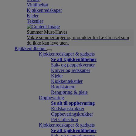
Vintilbehør
Kjøkkenredskaper
Kjeler
Tekstiler
Summer Must-Haves
Vakre sommerfarger og produkter fra Le Creuset som
du ikke kan leve uten.
Kjøkkentilbehør
Kjøkkenredskaper & gadgets
Se alt kjøkkentilbehør
Salt- og pepperkverner
Kniver og redskaper
Kjeler
Kjøkkentekstiler
Bordskånere
Rengjøring & pleie
Oppbevaring
Se alt til oppbevaring
Redskapskrukker
Oppbevaringskrukker
Pet Collection
Kjøkkenredskaper & gadgets
Se alt kjøkkentilbehør
Salt- og pepperkverner