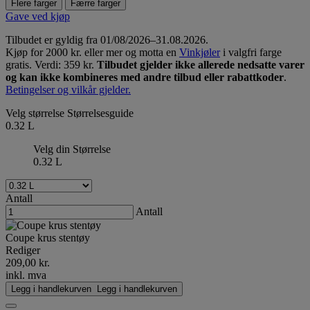
Flere farger
Færre farger
Gave ved kjøp
Tilbudet er gyldig fra 01/08/2026–31.08.2026.
Kjøp for 2000 kr. eller mer og motta en
Vinkjøler
i valgfri farge
gratis. Verdi: 359 kr.
Tilbudet gjelder ikke allerede nedsatte varer
og kan ikke kombineres med andre tilbud eller rabattkoder
.
Betingelser og vilkår gjelder.
Velg størrelse
Størrelsesguide
0.32 L
Velg din Størrelse
0.32 L
Antall
Antall
Coupe krus stentøy
Rediger
209,00 kr.
inkl. mva
Legg i handlekurven
Legg i handlekurven