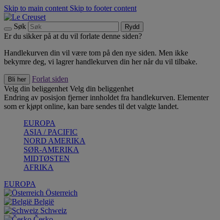
Skip to main content
Skip to footer content
Søk
Rydd
Er du sikker på at du vil forlate denne siden?
Handlekurven din vil være tom på den nye siden. Men ikke
bekymre deg, vi lagrer handlekurven din her når du vil tilbake.
Forlat siden
Bli her
Velg din beliggenhet
Velg din beliggenhet
Endring av posisjon fjerner innholdet fra handlekurven. Elementer
som er kjøpt online, kan bare sendes til det valgte landet.
EUROPA
ASIA / PACIFIC
NORD AMERIKA
SØR-AMERIKA
MIDTØSTEN
AFRIKA
EUROPA
Österreich
België
Schweiz
Česko