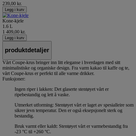
239,00 kr.
Legg i kurv
Kone-kjele
1.6 L
1 409,00 kr.
Legg i kurv
produktdetaljer
Vårt Coupe-krus bringer inn litt eleganse i hverdagen med sitt
minimalistiske og organiske design. Fra varm kakao til kaffe og te,
vårt Coupe-krus er perfekt til alle varme drikker.
Funksjoner:
Ingen riper i lakken: Det glaserte stentøyet vårt er
ripebestandig og lett å vaske.
Utmerket utforming: Stentøyet vårt er laget av spesialleire som
sikrer jevn temperatur. Den er også eksepsjonelt sterk og
bestandig.
Bruk varmt eller kaldt: Stentøyet vårt er varmebestandig fra
-23 °C til +260 °C.