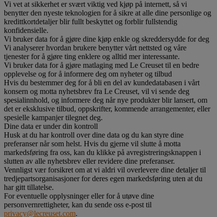
Vi vet at sikkerhet er svært viktig ved kjøp på internett, så vi
benytter den nyeste teknologien for å sikre at alle dine personlige og
kredittkortdetaljer blir fullt beskyttet og forblir fullstendig
konfidensielle.
Vi bruker data for å gjøre dine kjøp enkle og skreddersydde for deg
Vi analyserer hvordan brukere benytter vårt nettsted og våre
tjenester for å gjøre ting enklere og alltid mer interessante.
Vi bruker data for å gjøre matlaging med Le Creuset til en bedre
opplevelse og for å informere deg om nyheter og tilbud
Hvis du bestemmer deg for å bli en del av kundedatabasen i vårt
konsern og motta nyhetsbrev fra Le Creuset, vil vi sende deg
spesialinnhold, og informere deg når nye produkter blir lansert, om
det er eksklusive tilbud, oppskrifter, kommende arrangementer, eller
spesielle kampanjer tilegnet deg.
Dine data er under din kontroll
Husk at du har kontroll over dine data og du kan styre dine
preferanser når som helst. Hvis du gjerne vil slutte å motta
markedsføring fra oss, kan du klikke på avregistreringsknappen i
slutten av alle nyhetsbrev eller revidere dine preferanser.
Vennligst vær forsikret om at vi aldri vil overlevere dine detaljer til
tredjepartsorganisasjoner for deres egen markedsføring uten at du
har gitt tillatelse.
For eventuelle opplysninger eller for å utøve dine
personvernrettigheter, kan du sende oss e-post til
privacy@lecreuset.com
.