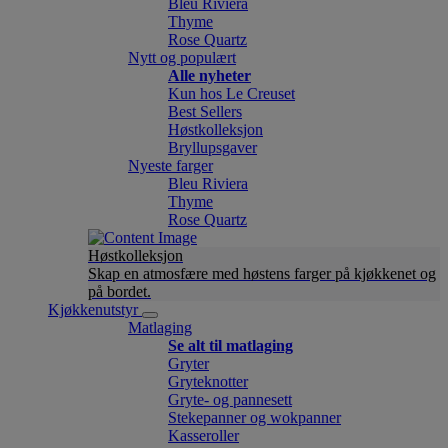
Bleu Riviera
Thyme
Rose Quartz
Nytt og populært
Alle nyheter
Kun hos Le Creuset
Best Sellers
Høstkolleksjon
Bryllupsgaver
Nyeste farger
Bleu Riviera
Thyme
Rose Quartz
Høstkolleksjon
Skap en atmosfære med høstens farger på kjøkkenet og
på bordet.
Kjøkkenutstyr
Matlaging
Se alt til matlaging
Gryter
Gryteknotter
Gryte- og pannesett
Stekepanner og wokpanner
Kasseroller