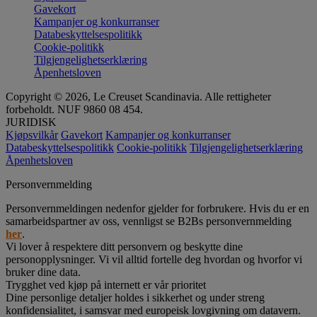
Gavekort
Kampanjer og konkurranser
Databeskyttelsespolitikk
Cookie-politikk
Tilgjengelighetserklæring
Åpenhetsloven
Copyright © 2026, Le Creuset Scandinavia. Alle rettigheter
forbeholdt. NUF 9860 08 454.
JURIDISK
Kjøpsvilkår
Gavekort
Kampanjer og konkurranser
Databeskyttelsespolitikk
Cookie-politikk
Tilgjengelighetserklæring
Åpenhetsloven
Personvernmelding
Personvernmeldingen nedenfor gjelder for forbrukere. Hvis du er en
samarbeidspartner av oss, vennligst se B2Bs personvernmelding
her
.
Vi lover å respektere ditt personvern og beskytte dine
personopplysninger. Vi vil alltid fortelle deg hvordan og hvorfor vi
bruker dine data.
Trygghet ved kjøp på internett er vår prioritet
Dine personlige detaljer holdes i sikkerhet og under streng
konfidensialitet, i samsvar med europeisk lovgivning om datavern.