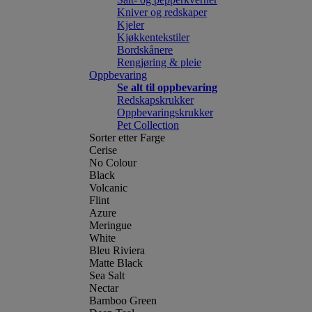
Kniver og redskaper
Kjeler
Kjøkkentekstiler
Bordskånere
Rengjøring & pleie
Oppbevaring
Se alt til oppbevaring
Redskapskrukker
Oppbevaringskrukker
Pet Collection
Sorter etter Farge
Cerise
No Colour
Black
Volcanic
Flint
Azure
Meringue
White
Bleu Riviera
Matte Black
Sea Salt
Nectar
Bamboo Green