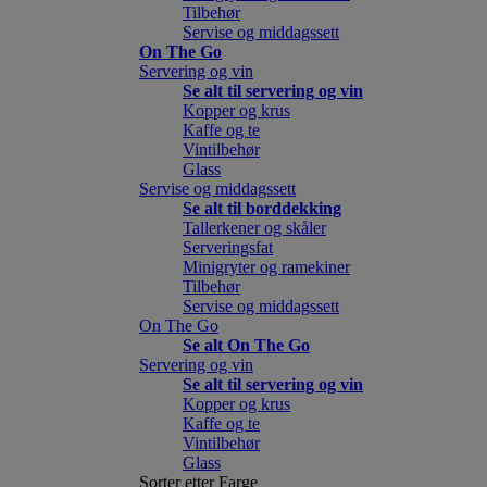
Tilbehør
Servise og middagssett
On The Go
Servering og vin
Se alt til servering og vin
Kopper og krus
Kaffe og te
Vintilbehør
Glass
Servise og middagssett
Se alt til borddekking
Tallerkener og skåler
Serveringsfat
Minigryter og ramekiner
Tilbehør
Servise og middagssett
On The Go
Se alt On The Go
Servering og vin
Se alt til servering og vin
Kopper og krus
Kaffe og te
Vintilbehør
Glass
Sorter etter Farge