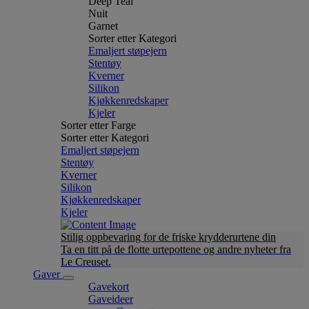
Deep Teal
Nuit
Garnet
Sorter etter Kategori
Emaljert støpejern
Stentøy
Kverner
Silikon
Kjøkkenredskaper
Kjeler
Sorter etter Farge
Sorter etter Kategori
Emaljert støpejern
Stentøy
Kverner
Silikon
Kjøkkenredskaper
Kjeler
Stilig oppbevaring for de friske krydderurtene din
Ta en titt på de flotte urtepottene og andre nyheter fra
Le Creuset.
Gaver
Gavekort
Gaveideer