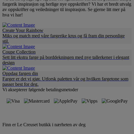
fargerik inspirasjon og herlige nye oppskrifter? Vi har et bredt utvalg
av oppskrifter og veiledninger til inspirasjon. Se gjerne litt mer på
hva vi har!
Create Your Rainbow
Miks og match med våre fargerike krus og få fram din personlige
stil.
Coupe Collection
Sett litt ekstra farge på borddekningen med nye tallerkener i elegant
design
Oppdag fargen din
Farger er det vi gjør. Utforsk paletten vår og hvilken fargetone som
passer best for deg.
Vi aksepterer følgende betalingsmetoder
Finn er Le Creuset butikk i nærheten av deg