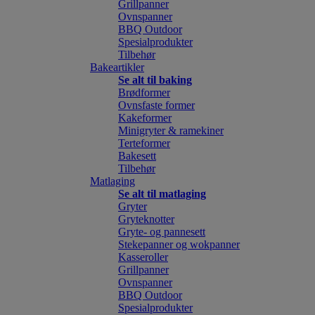
Grillpanner
Ovnspanner
BBQ Outdoor
Spesialprodukter
Tilbehør
Bakeartikler
Se alt til baking
Brødformer
Ovnsfaste former
Kakeformer
Minigryter & ramekiner
Terteformer
Bakesett
Tilbehør
Matlaging
Se alt til matlaging
Gryter
Gryteknotter
Gryte- og pannesett
Stekepanner og wokpanner
Kasseroller
Grillpanner
Ovnspanner
BBQ Outdoor
Spesialprodukter