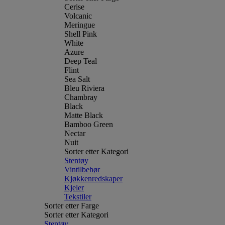
Cerise
Volcanic
Meringue
Shell Pink
White
Azure
Deep Teal
Flint
Sea Salt
Bleu Riviera
Chambray
Black
Matte Black
Bamboo Green
Nectar
Nuit
Sorter etter Kategori
Stentøy
Vintilbehør
Kjøkkenredskaper
Kjeler
Tekstiler
Sorter etter Farge
Sorter etter Kategori
Stentøy