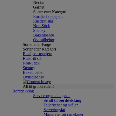
Nectar
Garnet
Sorter etter Kategori
Emaljert støpejern
Rustfritt stål
Non-Stick
Stentøy
Baketilbehør
Ovnstilbehør
Sorter etter Farge
Sorter etter Kategori
Emaljert støpejern
Rustfritt stål
Non-Stick
Stentøy
Baketilbehør
Ovnstilbehør
Alt til grillkvelden!
Borddekking
Servise og middagssett
Se alt til borddekking
Tallerkener og skåler
Serveringsfat
Minigryter og ramekiner