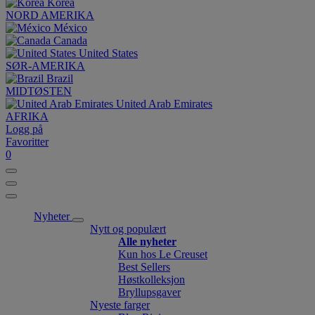
Korea
NORD AMERIKA
México
Canada
United States
SØR-AMERIKA
Brazil
MIDTØSTEN
United Arab Emirates
AFRIKA
Logg på
Favoritter
0
Nyheter
Nytt og populært
Alle nyheter
Kun hos Le Creuset
Best Sellers
Høstkolleksjon
Bryllupsgaver
Nyeste farger