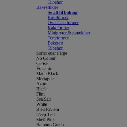
Tilbehør
Bakeartikler
Se alt til baking
Brødformer
Ovnsfaste former
Kakeformer
Minigryter & ramekiner
Terteformer
Bakesett
Tilbehør
Sorter etter Farge
No Colour
Cerise
Volcanic
Matte Black
Meringue
Azure
Black
Flint
Sea Salt
White
Bleu Riviera
Deep Teal
Shell Pink
Bamboo Green