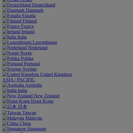
Deutschland
Danmark
España
Finland
France
Ireland
Italia
Luxembourg
Nederland
Norge
Polska
Portugal
Sverige
United Kingdom
ASIA / PACIFIC
Australia
India
New Zealand
Hong Kong
日本
Taiwan
Malaysia
China
Singapore