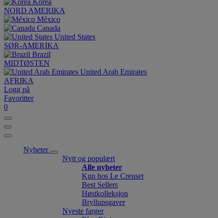
Korea
NORD AMERIKA
México
Canada
United States
SØR-AMERIKA
Brazil
MIDTØSTEN
United Arab Emirates
AFRIKA
Logg på
Favoritter
0
Nyheter
Nytt og populært
Alle nyheter
Kun hos Le Creuset
Best Sellers
Høstkolleksjon
Bryllupsgaver
Nyeste farger