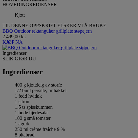
HOVEDINGREDIENSER
Kjøtt
TIL DENNE OPPSKRIFT ELSKER VI Å BRUKE
BBQ Outdoor rektangulær grillplate støpejern
2 499,00 kr.
KJØP NÅ
Ingredienser
SLIK GJØR DU
Ingredienser
400 g kjøttdeig av storfe
1/2 bunt persille, finhakket
1 fedd hvitløk
1 sitron
1,5 ts spisskummen
1 hode hjertesalat
100 g små tomater
1 agurk
250 ml crème fraîche 9 %
8 pitabrød