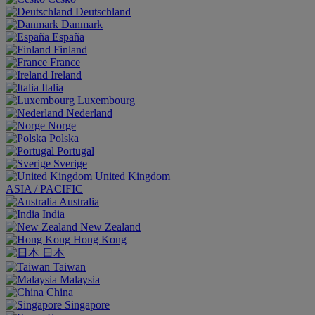
Deutschland
Danmark
España
Finland
France
Ireland
Italia
Luxembourg
Nederland
Norge
Polska
Portugal
Sverige
United Kingdom
ASIA / PACIFIC
Australia
India
New Zealand
Hong Kong
日本
Taiwan
Malaysia
China
Singapore