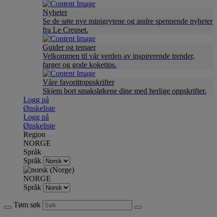
Nyheter
Se de søte nye minigrytene og andre spennende nyheter
fra Le Creuset.
Guider og temaer
Velkommen til vår verden av inspirerende trender,
farger og gode koketips.
Våre favorittoppskrifter
Skjem bort smaksløkene dine med herlige oppskrifter.
Logg på
Ønskeliste
Logg på
Ønskeliste
Region
NORGE
Språk
Språk
NORGE
Språk
Tøm søk