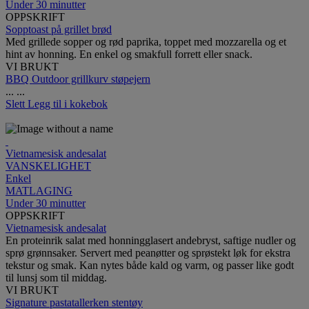
Under 30 minutter
OPPSKRIFT
Sopptoast på grillet brød
Med grillede sopper og rød paprika, toppet med mozzarella og et
hint av honning. En enkel og smakfull forrett eller snack.
VI BRUKT
BBQ Outdoor grillkurv støpejern
...
...
Slett
Legg til i kokebok
Vietnamesisk andesalat
VANSKELIGHET
Enkel
MATLAGING
Under 30 minutter
OPPSKRIFT
Vietnamesisk andesalat
En proteinrik salat med honningglasert andebryst, saftige nudler og
sprø grønnsaker. Servert med peanøtter og sprøstekt løk for ekstra
tekstur og smak. Kan nytes både kald og varm, og passer like godt
til lunsj som til middag.
VI BRUKT
Signature pastatallerken stentøy