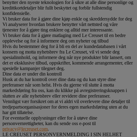
benytter den nyeste teknologien for å sikre at alle dine personlige og
kredittkortdetaljer blir fullt beskyttet og forblir fullstendig
konfidensielle.
Vi bruker data for å gjøre dine kjøp enkle og skreddersydde for deg
Vi analyserer hvordan brukere benytter vårt nettsted og våre
tjenester for å gjøre ting enklere og alltid mer interessante.
Vi bruker data for å gjøre matlaging med Le Creuset til en bedre
opplevelse og for å informere deg om nyheter og tilbud
Hvis du bestemmer deg for å bli en del av kundedatabasen i vårt
konsern og motta nyhetsbrev fra Le Creuset, vil vi sende deg
spesialinnhold, og informere deg når nye produkter blir lansert, om
det er eksklusive tilbud, oppskrifter, kommende arrangementer, eller
spesielle kampanjer tilegnet deg.
Dine data er under din kontroll
Husk at du har kontroll over dine data og du kan styre dine
preferanser når som helst. Hvis du gjerne vil slutte å motta
markedsføring fra oss, kan du klikke på avregistreringsknappen i
slutten av alle nyhetsbrev eller revidere dine preferanser.
Vennligst vær forsikret om at vi aldri vil overlevere dine detaljer til
tredjepartsorganisasjoner for deres egen markedsføring uten at du
har gitt tillatelse.
For eventuelle opplysninger eller for å utøve dine
personvernrettigheter, kan du sende oss e-post til
privacy@lecreuset.com
.
LE CREUSET PERSONVERNMELDING I SIN HELHET