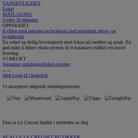
VANSKELIGHET
Enkel
MATLAGING
Under 30 minutter
OPPSKRIFT
Kylling med søtpotet og brokkoli med proteinrik sitron- og
hvitløksdip
En enkel og deilig hverdagsrett med fokus på metthet og smak. En
god måte å tilføre ekstra protein til et balansert måltid i en travel
hverdag.
VI BRUKT
Signature middagstallerken stentøy
...
...
Slett
Legg til i kokebok
Vi aksepterer følgende betalingsmetoder
Finn er Le Creuset butikk i nærheten av deg
SE ALLE LE CREUSET BUTIKKER