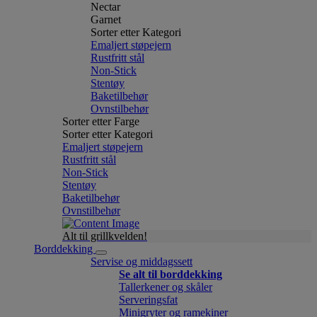
Nectar
Garnet
Sorter etter Kategori
Emaljert støpejern
Rustfritt stål
Non-Stick
Stentøy
Baketilbehør
Ovnstilbehør
Sorter etter Farge
Sorter etter Kategori
Emaljert støpejern
Rustfritt stål
Non-Stick
Stentøy
Baketilbehør
Ovnstilbehør
Alt til grillkvelden!
Borddekking
Servise og middagssett
Se alt til borddekking
Tallerkener og skåler
Serveringsfat
Minigryter og ramekiner