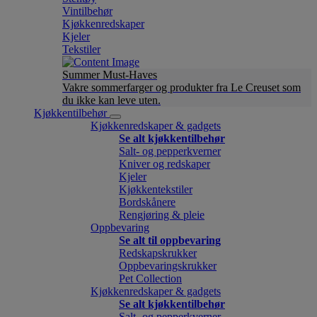
Vintilbehør
Kjøkkenredskaper
Kjeler
Tekstiler
Summer Must-Haves
Vakre sommerfarger og produkter fra Le Creuset som
du ikke kan leve uten.
Kjøkkentilbehør
Kjøkkenredskaper & gadgets
Se alt kjøkkentilbehør
Salt- og pepperkverner
Kniver og redskaper
Kjeler
Kjøkkentekstiler
Bordskånere
Rengjøring & pleie
Oppbevaring
Se alt til oppbevaring
Redskapskrukker
Oppbevaringskrukker
Pet Collection
Kjøkkenredskaper & gadgets
Se alt kjøkkentilbehør
Salt- og pepperkverner