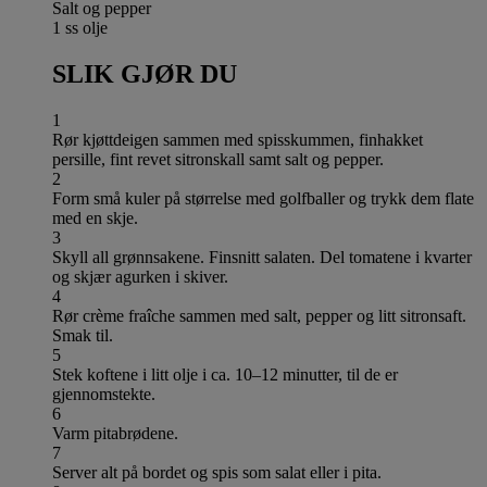
Salt og pepper
1 ss olje
SLIK GJØR DU
1
Rør kjøttdeigen sammen med spisskummen, finhakket
persille, fint revet sitronskall samt salt og pepper.
2
Form små kuler på størrelse med golfballer og trykk dem flate
med en skje.
3
Skyll all grønnsakene. Finsnitt salaten. Del tomatene i kvarter
og skjær agurken i skiver.
4
Rør crème fraîche sammen med salt, pepper og litt sitronsaft.
Smak til.
5
Stek koftene i litt olje i ca. 10–12 minutter, til de er
gjennomstekte.
6
Varm pitabrødene.
7
Server alt på bordet og spis som salat eller i pita.