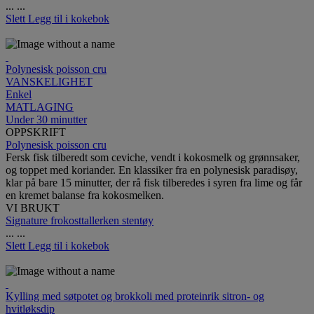
...
...
Slett
Legg til i kokebok
Polynesisk poisson cru
VANSKELIGHET
Enkel
MATLAGING
Under 30 minutter
OPPSKRIFT
Polynesisk poisson cru
Fersk fisk tilberedt som ceviche, vendt i kokosmelk og grønnsaker,
og toppet med koriander. En klassiker fra en polynesisk paradisøy,
klar på bare 15 minutter, der rå fisk tilberedes i syren fra lime og får
en kremet balanse fra kokosmelken.
VI BRUKT
Signature frokosttallerken stentøy
...
...
Slett
Legg til i kokebok
Kylling med søtpotet og brokkoli med proteinrik sitron- og
hvitløksdip