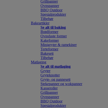
Grillpanner
Ovnspanner
BBQ Outdoor
Spesialprodukter
Tilbehør
Bakeartikler
Se alt til baking
Brødformer
Ovnsfaste former
Kakeformer
Minigryter & ramekiner
Terteformer
Bakesett
Tilbehør
Matlaging
Se alt til matlaging
Gryter
Gryteknotter
Gryte- og pannesett
Stekepanner og wokpanner
Kasseroller
Grillpanner
Ovnspanner
BBQ Outdoor
Spesialprodukter