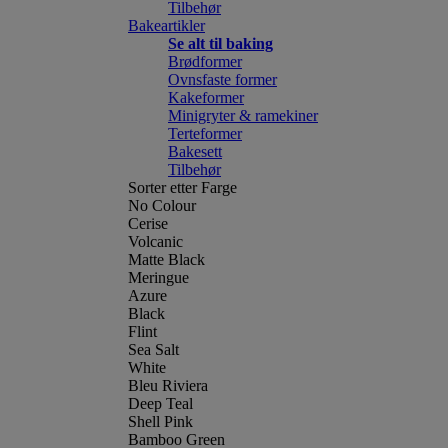
Tilbehør
Bakeartikler
Se alt til baking
Brødformer
Ovnsfaste former
Kakeformer
Minigryter & ramekiner
Terteformer
Bakesett
Tilbehør
Sorter etter Farge
No Colour
Cerise
Volcanic
Matte Black
Meringue
Azure
Black
Flint
Sea Salt
White
Bleu Riviera
Deep Teal
Shell Pink
Bamboo Green