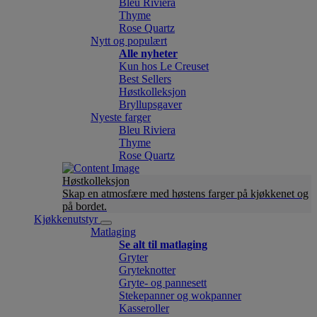
Bleu Riviera
Thyme
Rose Quartz
Nytt og populært
Alle nyheter
Kun hos Le Creuset
Best Sellers
Høstkolleksjon
Bryllupsgaver
Nyeste farger
Bleu Riviera
Thyme
Rose Quartz
Høstkolleksjon
Skap en atmosfære med høstens farger på kjøkkenet og
på bordet.
Kjøkkenutstyr
Matlaging
Se alt til matlaging
Gryter
Gryteknotter
Gryte- og pannesett
Stekepanner og wokpanner
Kasseroller