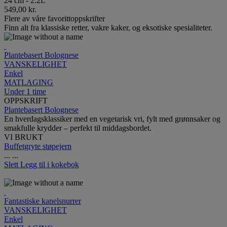
24 cm - 2.2L
549,00 kr.
Flere av våre favorittoppskrifter
Finn alt fra klassiske retter, vakre kaker, og eksotiske spesialiteter.
Plantebasert Bolognese
VANSKELIGHET
Enkel
MATLAGING
Under 1 time
OPPSKRIFT
Plantebasert Bolognese
En hverdagsklassiker med en vegetarisk vri, fylt med grønnsaker og
smakfulle krydder – perfekt til middagsbordet.
VI BRUKT
Buffetgryte støpejern
...
...
Slett
Legg til i kokebok
Fantastiske kanelsnurrer
VANSKELIGHET
Enkel