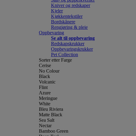
Kniver og redskaper
Kjeler
Kjøkkentekstiler
Bordskånere
Rengjøring & pleie
Oppbevaring
Se alt til oppbevaring
Redskapskrukker
Oppbevaringskrukker
Pet Collection
Sorter etter Farge
Cerise
No Colour
Black
Volcanic
Flint
Azure
Meringue
White
Bleu Riviera
Matte Black
Sea Salt
Nectar
Bamboo Green