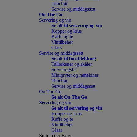
Tilbehør
Servise og middagssett
On The Go
Servering og vin
Se alt til servering og vin
Kopper og krus
Kaffe og te
Vintilbehør
Glass
Servise og middagssett
Se alt til borddekking
Tallerkener og skåler
Serveringsfat
Minigryter og ramekiner
Tilbehør
Servise og middagssett
On The Go
Se alt On The Go
Servering og vin
Se alt til servering og vin
Kopper og krus
Kaffe og te
Vintilbehør
Glass
Sorter etter Farge