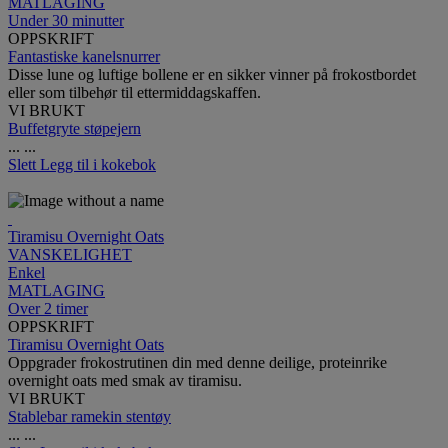
MATLAGING
Under 30 minutter
OPPSKRIFT
Fantastiske kanelsnurrer
Disse lune og luftige bollene er en sikker vinner på frokostbordet
eller som tilbehør til ettermiddagskaffen.
VI BRUKT
Buffetgryte støpejern
...
...
Slett
Legg til i kokebok
Tiramisu Overnight Oats
VANSKELIGHET
Enkel
MATLAGING
Over 2 timer
OPPSKRIFT
Tiramisu Overnight Oats
Oppgrader frokostrutinen din med denne deilige, proteinrike
overnight oats med smak av tiramisu.
VI BRUKT
Stablebar ramekin stentøy
...
...