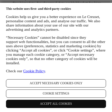
dine kjøpsdata, for eksempel dato og klokkeslett for kjøp,
leveringsdata, produkt- og betalingsdata og detaljer, for å
This website uses first- and third-party cookies
forvalte dine bestillinger;
data om din nettlesingshistorikk på internett (f.eks., online-
Cookies help us give you a better experience on Le Creuset,
personalise content and ads, and analyse our traffic. We also
identifikatorer - så som din IP-adresse, nettleserversjon,
share information about your use of our site with our
operativsystem, lengde på besøk, tilbakevendende bruker,
advertising and analytics partners.
geografisk opprinnelse), innsamlet under dine besøk på
nettstedet (enten du er registrert bruker eller ikke), ved å bruke
“Necessary Cookies” cannot be disabled since they
logger og/eller sporingsteknikker så som
support web functionalities, but you can consent to all the other
«informasjonskapsler» (for informasjon om datainnsamling
uses above (preferences, statistics and marketing cookies) by
gjennom informasjonskapsler, vennligst se våre
Retningslinjer
clicking “Accept all cookies”, or click “Cookie settings”, where
for informasjonskapsler
) for å forbedre våre tjenester og
you manage each cookie category, or “Accept necessary
annonser, eller for vår statistiske analyse - i de fleste tilfeller
cookies only”, so that no other category of cookies will be
vil vi ikke være i stand til å identifisere deg fra disse
installed.
opplysningene.
dine tilbakemeldinger, forespørsler, klager, spørsmål eller
Check our
Cookie Policy
.
samhandlinger med oss (for eksempel dine meldinger, chats,
innlegg på sosiale medier, e-poster eller telefonsamtaler).
ACCEPT NECESSARY COOKIES ONLY
Personopplysningene som samles inn fra deg når du bruker
nettstedet eller ellers oppgir personlig identifiserende opplysninger er
COOKIE SETTINGS
dermed beskyttet og personvernrettighetene dine blir forklart i punkt
H) nedenfor.
ACCEPT ALL COOKIES
2. Hvem samler inn dine opplysninger?
Den dataansvarlige for de e-handelstjenester som tilbys gjennom