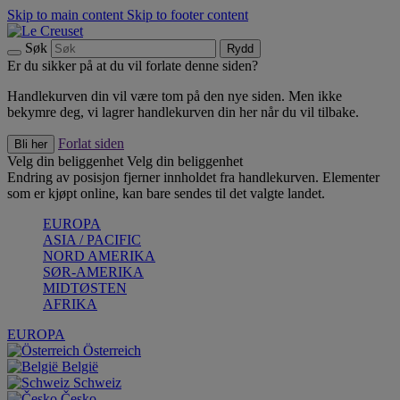
Skip to main content
Skip to footer content
Søk
Rydd
Er du sikker på at du vil forlate denne siden?
Handlekurven din vil være tom på den nye siden. Men ikke
bekymre deg, vi lagrer handlekurven din her når du vil tilbake.
Forlat siden
Bli her
Velg din beliggenhet
Velg din beliggenhet
Endring av posisjon fjerner innholdet fra handlekurven. Elementer
som er kjøpt online, kan bare sendes til det valgte landet.
EUROPA
ASIA / PACIFIC
NORD AMERIKA
SØR-AMERIKA
MIDTØSTEN
AFRIKA
EUROPA
Österreich
België
Schweiz
Česko