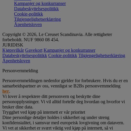
Kampanjer og konkurranser
Databeskyttelsespolitikk
Cookie-politikk
Tilgjengelighetserklæring
Åpenhetsloven
Copyright © 2026, Le Creuset Scandinavia. Alle rettigheter
forbeholdt. NUF 9860 08 454.
JURIDISK
Kjøpsvilkår
Gavekort
Kampanjer og konkurranser
Databeskyttelsespolitikk
Cookie-politikk
Tilgjengelighetserklæring
Åpenhetsloven
Personvernmelding
Personvernmeldingen nedenfor gjelder for forbrukere. Hvis du er en
samarbeidspartner av oss, vennligst se B2Bs personvernmelding
her
.
Vi lover å respektere ditt personvern og beskytte dine
personopplysninger. Vi vil alltid fortelle deg hvordan og hvorfor vi
bruker dine data.
Trygghet ved kjøp på internett er vår prioritet
Dine personlige detaljer holdes i sikkerhet og under streng
konfidensialitet, i samsvar med europeisk lovgivning om datavern.
Vi vet at sikkerhet er svært viktig ved kjøp på internett, så vi