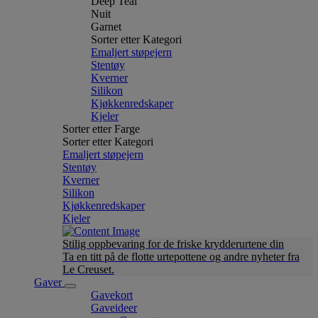
Deep Teal
Nuit
Garnet
Sorter etter Kategori
Emaljert støpejern
Stentøy
Kverner
Silikon
Kjøkkenredskaper
Kjeler
Sorter etter Farge
Sorter etter Kategori
Emaljert støpejern
Stentøy
Kverner
Silikon
Kjøkkenredskaper
Kjeler
Stilig oppbevaring for de friske krydderurtene din
Ta en titt på de flotte urtepottene og andre nyheter fra
Le Creuset.
Gaver
Gavekort
Gaveideer