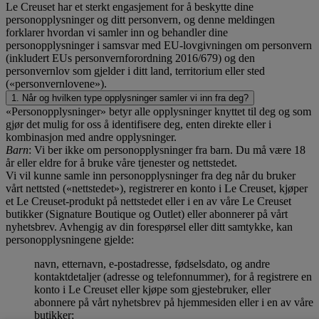
Le Creuset har et sterkt engasjement for å beskytte dine
personopplysninger og ditt personvern, og denne meldingen
forklarer hvordan vi samler inn og behandler dine
personopplysninger i samsvar med EU-lovgivningen om personvern
(inkludert EUs personvernforordning 2016/679) og den
personvernlov som gjelder i ditt land, territorium eller sted
(«personvernlovene»).
1. Når og hvilken type opplysninger samler vi inn fra deg?
«Personopplysninger» betyr alle opplysninger knyttet til deg og som
gjør det mulig for oss å identifisere deg, enten direkte eller i
kombinasjon med andre opplysninger.
Barn
: Vi ber ikke om personopplysninger fra barn. Du må være 18
år eller eldre for å bruke våre tjenester og nettstedet.
Vi vil kunne samle inn personopplysninger fra deg når du bruker
vårt nettsted («nettstedet»), registrerer en konto i Le Creuset, kjøper
et Le Creuset-produkt på nettstedet eller i en av våre Le Creuset
butikker (Signature Boutique og Outlet) eller abonnerer på vårt
nyhetsbrev. Avhengig av din forespørsel eller ditt samtykke, kan
personopplysningene gjelde:
navn, etternavn, e-postadresse, fødselsdato, og andre
kontaktdetaljer (adresse og telefonnummer), for å registrere en
konto i Le Creuset eller kjøpe som gjestebruker, eller
abonnere på vårt nyhetsbrev på hjemmesiden eller i en av våre
butikker;