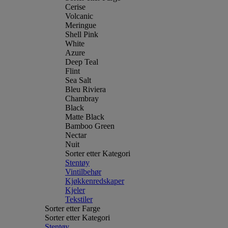
Cerise
Volcanic
Meringue
Shell Pink
White
Azure
Deep Teal
Flint
Sea Salt
Bleu Riviera
Chambray
Black
Matte Black
Bamboo Green
Nectar
Nuit
Sorter etter Kategori
Stentøy
Vintilbehør
Kjøkkenredskaper
Kjeler
Tekstiler
Sorter etter Farge
Sorter etter Kategori
Stentøy