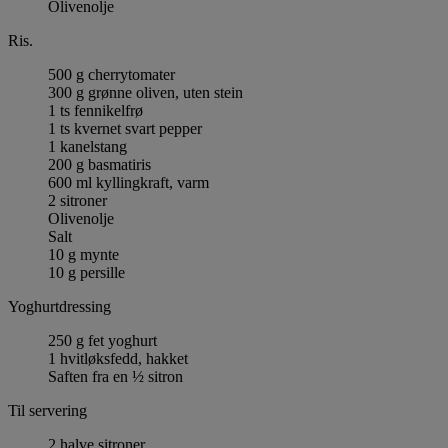
Olivenolje
Ris.
500 g cherrytomater
300 g grønne oliven, uten stein
1 ts fennikelfrø
1 ts kvernet svart pepper
1 kanelstang
200 g basmatiris
600 ml kyllingkraft, varm
2 sitroner
Olivenolje
Salt
10 g mynte
10 g persille
Yoghurtdressing
250 g fet yoghurt
1 hvitløksfedd, hakket
Saften fra en ½ sitron
Til servering
2 halve sitroner