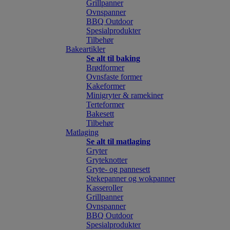
Grillpanner
Ovnspanner
BBQ Outdoor
Spesialprodukter
Tilbehør
Bakeartikler
Se alt til baking
Brødformer
Ovnsfaste former
Kakeformer
Minigryter & ramekiner
Terteformer
Bakesett
Tilbehør
Matlaging
Se alt til matlaging
Gryter
Gryteknotter
Gryte- og pannesett
Stekepanner og wokpanner
Kasseroller
Grillpanner
Ovnspanner
BBQ Outdoor
Spesialprodukter