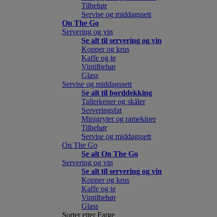
Tilbehør
Servise og middagssett
On The Go
Servering og vin
Se alt til servering og vin
Kopper og krus
Kaffe og te
Vintilbehør
Glass
Servise og middagssett
Se alt til borddekking
Tallerkener og skåler
Serveringsfat
Minigryter og ramekiner
Tilbehør
Servise og middagssett
On The Go
Se alt On The Go
Servering og vin
Se alt til servering og vin
Kopper og krus
Kaffe og te
Vintilbehør
Glass
Sorter etter Farge