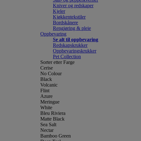
Kniver og redskaper
Kjeler
Kjøkkentekstiler
Bordskånere
Rengjøring & pleie
Oppbevaring
Se alt til oppbevaring
Redskapskrukker
Oppbevaringskrukker
Pet Collection
Sorter etter Farge
Cerise
No Colour
Black
Volcanic
Flint
Azure
Meringue
White
Bleu Riviera
Matte Black
Sea Salt
Nectar
Bamboo Green