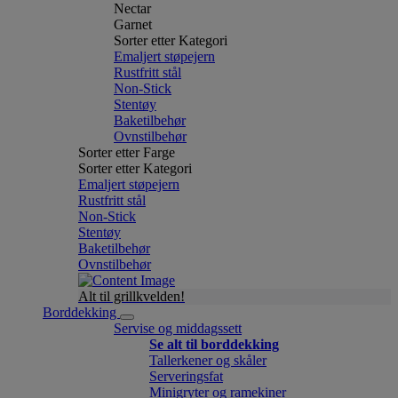
Nectar
Garnet
Sorter etter Kategori
Emaljert støpejern
Rustfritt stål
Non-Stick
Stentøy
Baketilbehør
Ovnstilbehør
Sorter etter Farge
Sorter etter Kategori
Emaljert støpejern
Rustfritt stål
Non-Stick
Stentøy
Baketilbehør
Ovnstilbehør
Alt til grillkvelden!
Borddekking
Servise og middagssett
Se alt til borddekking
Tallerkener og skåler
Serveringsfat
Minigryter og ramekiner