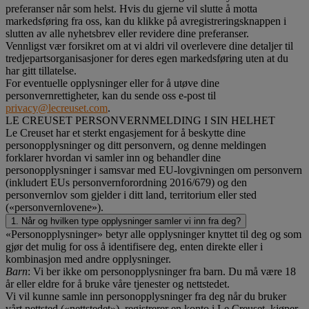
preferanser når som helst. Hvis du gjerne vil slutte å motta
markedsføring fra oss, kan du klikke på avregistreringsknappen i
slutten av alle nyhetsbrev eller revidere dine preferanser.
Vennligst vær forsikret om at vi aldri vil overlevere dine detaljer til
tredjepartsorganisasjoner for deres egen markedsføring uten at du
har gitt tillatelse.
For eventuelle opplysninger eller for å utøve dine
personvernrettigheter, kan du sende oss e-post til
privacy@lecreuset.com
.
LE CREUSET PERSONVERNMELDING I SIN HELHET
Le Creuset har et sterkt engasjement for å beskytte dine
personopplysninger og ditt personvern, og denne meldingen
forklarer hvordan vi samler inn og behandler dine
personopplysninger i samsvar med EU-lovgivningen om personvern
(inkludert EUs personvernforordning 2016/679) og den
personvernlov som gjelder i ditt land, territorium eller sted
(«personvernlovene»).
1. Når og hvilken type opplysninger samler vi inn fra deg?
«Personopplysninger» betyr alle opplysninger knyttet til deg og som
gjør det mulig for oss å identifisere deg, enten direkte eller i
kombinasjon med andre opplysninger.
Barn
: Vi ber ikke om personopplysninger fra barn. Du må være 18
år eller eldre for å bruke våre tjenester og nettstedet.
Vi vil kunne samle inn personopplysninger fra deg når du bruker
vårt nettsted («nettstedet»), registrerer en konto i Le Creuset, kjøper