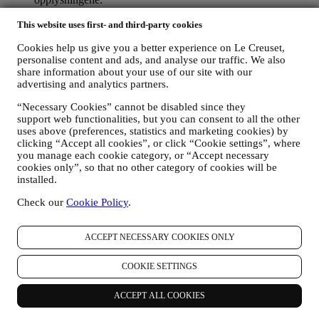
dine tilbakemeldinger, forespørsler, klager, spørsmål eller
This website uses first- and third-party cookies
samhandlinger med oss (for eksempel dine meldinger, chats,
innlegg på sosiale medier, e-poster eller telefonsamtaler).
Cookies help us give you a better experience on Le Creuset,
personalise content and ads, and analyse our traffic. We also
Personopplysningene som samles inn fra deg når du bruker
share information about your use of our site with our
nettstedet eller ellers oppgir personlig identifiserende opplysninger er
advertising and analytics partners.
dermed beskyttet og personvernrettighetene dine blir forklart i punkt
H) nedenfor.
“Necessary Cookies” cannot be disabled since they
2. Hvem samler inn dine opplysninger?
support web functionalities, but you can consent to all the other
Den dataansvarlige for de e-handelstjenester som tilbys gjennom
uses above (preferences, statistics and marketing cookies) by
nettstedet er Le Creuset Scandinavia, Taastrup Hovedgade 12, 2630
clicking “Accept all cookies”, or click “Cookie settings”, where
Taastrup, Danmark.
you manage each cookie category, or “Accept necessary
Hvis du bestemmer deg for å motta markedsføring fra oss, vil du bli
cookies only”, so that no other category of cookies will be
installed.
en del av Le Creuset-konsernets forbrukerdatabase som forvaltes,
som felles dataansvarlig, av Le Creuset Creuset Scandinavia og Le
Check our
Cookie Policy
.
Creuset Group AG, med registrert kontor i Neuhofstrasse 4, Baar,
Zugo, 6340 Sveits (deres utnevnte representant i EU er Le Creuset
SL, NUF B62153630, med kontorer i Paseo de Gracia 9 2º, 08007
ACCEPT NECESSARY COOKIES ONLY
Barcelona, Spania), som basert på en avtale om felles
behandlingsansvar, som hovedsakelig innebærer at (a) Le Creuset
COOKIE SETTINGS
Group AG er ansvarlig for den generelle markedsføringsstrategi og
personlig kundeopplevelse; (b) lokale Le Creuset-enheter drar nytte
av og implementerer den nevnte strategien, samt utvikler egne
ACCEPT ALL COOKIES
markedsføringskommunikasjoner og -initiativ på lokalt nivå