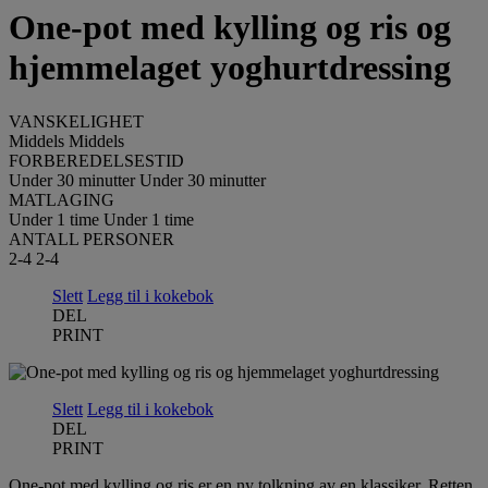
One-pot med kylling og ris og
hjemmelaget yoghurtdressing
VANSKELIGHET
Middels
Middels
FORBEREDELSESTID
Under 30 minutter
Under 30 minutter
MATLAGING
Under 1 time
Under 1 time
ANTALL PERSONER
2-4
2-4
Slett
Legg til i kokebok
DEL
PRINT
Slett
Legg til i kokebok
DEL
PRINT
One-pot med kylling og ris er en ny tolkning av en klassiker. Retten