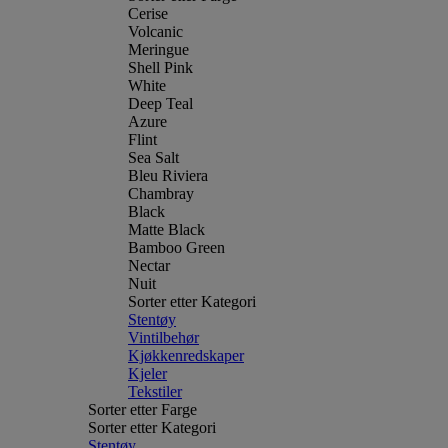
Cerise
Volcanic
Meringue
Shell Pink
White
Deep Teal
Azure
Flint
Sea Salt
Bleu Riviera
Chambray
Black
Matte Black
Bamboo Green
Nectar
Nuit
Sorter etter Kategori
Stentøy
Vintilbehør
Kjøkkenredskaper
Kjeler
Tekstiler
Sorter etter Farge
Sorter etter Kategori
Stentøy