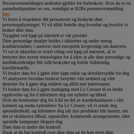
Personvernmeldingen nedenfor gjelder for forbrukere. Hvis du er en
samarbeidspartner av oss, vennligst se B2Bs personvernmelding
her
.
Vi lover å respektere ditt personvern og beskytte dine
personopplysninger. Vi vil alltid fortelle deg hvordan og hvorfor vi
bruker dine data.
Trygghet ved kjøp på internett er vår prioritet
Dine personlige detaljer holdes i sikkerhet og under streng
konfidensialitet, i samsvar med europeisk lovgivning om datavern.
Vi vet at sikkerhet er svært viktig ved kjøp på internett, så vi
benytter den nyeste teknologien for å sikre at alle dine personlige og
kredittkortdetaljer blir fullt beskyttet og forblir fullstendig
konfidensielle.
Vi bruker data for å gjøre dine kjøp enkle og skreddersydde for deg
Vi analyserer hvordan brukere benytter vårt nettsted og våre
tjenester for å gjøre ting enklere og alltid mer interessante.
Vi bruker data for å gjøre matlaging med Le Creuset til en bedre
opplevelse og for å informere deg om nyheter og tilbud
Hvis du bestemmer deg for å bli en del av kundedatabasen i vårt
konsern og motta nyhetsbrev fra Le Creuset, vil vi sende deg
spesialinnhold, og informere deg når nye produkter blir lansert, om
det er eksklusive tilbud, oppskrifter, kommende arrangementer, eller
spesielle kampanjer tilegnet deg.
Dine data er under din kontroll
Husk at du har kontroll over dine data og du kan styre dine