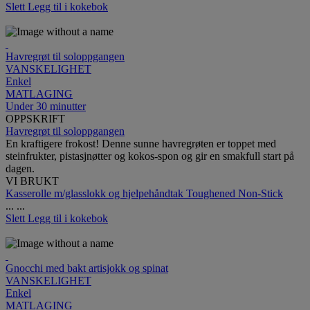
Slett
Legg til i kokebok
Havregrøt til soloppgangen
VANSKELIGHET
Enkel
MATLAGING
Under 30 minutter
OPPSKRIFT
Havregrøt til soloppgangen
En kraftigere frokost! Denne sunne havregrøten er toppet med
steinfrukter, pistasjnøtter og kokos-spon og gir en smakfull start på
dagen.
VI BRUKT
Kasserolle m/glasslokk og hjelpehåndtak Toughened Non-Stick
...
...
Slett
Legg til i kokebok
Gnocchi med bakt artisjokk og spinat
VANSKELIGHET
Enkel
MATLAGING