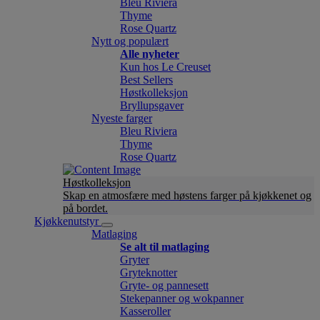
Bleu Riviera
Thyme
Rose Quartz
Nytt og populært
Alle nyheter
Kun hos Le Creuset
Best Sellers
Høstkolleksjon
Bryllupsgaver
Nyeste farger
Bleu Riviera
Thyme
Rose Quartz
Høstkolleksjon
Skap en atmosfære med høstens farger på kjøkkenet og
på bordet.
Kjøkkenutstyr
Matlaging
Se alt til matlaging
Gryter
Gryteknotter
Gryte- og pannesett
Stekepanner og wokpanner
Kasseroller