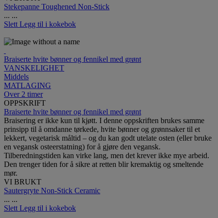
Stekepanne Toughened Non-Stick
...
...
Slett
Legg til i kokebok
Braiserte hvite bønner og fennikel med grønt
VANSKELIGHET
Middels
MATLAGING
Over 2 timer
OPPSKRIFT
Braiserte hvite bønner og fennikel med grønt
Braisering er ikke kun til kjøtt. I denne oppskriften brukes samme
prinsipp til å omdanne tørkede, hvite bønner og grønnsaker til et
lekkert, vegetarisk måltid – og du kan godt utelate osten (eller bruke
en vegansk osteerstatning) for å gjøre den vegansk.
Tilberedningstiden kan virke lang, men det krever ikke mye arbeid.
Den trenger tiden for å sikre at retten blir kremaktig og smeltende
mør.
VI BRUKT
Sautergryte Non-Stick Ceramic
...
...
Slett
Legg til i kokebok