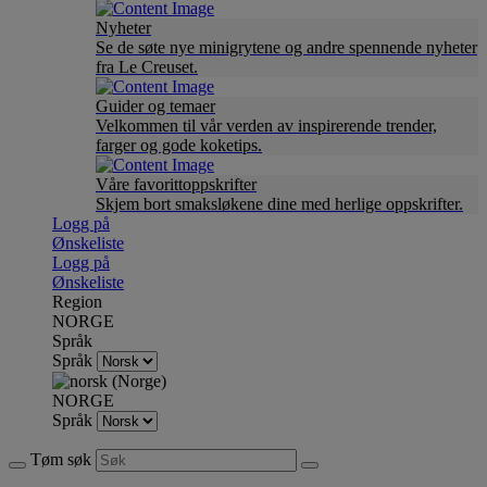
Nyheter
Se de søte nye minigrytene og andre spennende nyheter
fra Le Creuset.
Guider og temaer
Velkommen til vår verden av inspirerende trender,
farger og gode koketips.
Våre favorittoppskrifter
Skjem bort smaksløkene dine med herlige oppskrifter.
Logg på
Ønskeliste
Logg på
Ønskeliste
Region
NORGE
Språk
Språk
NORGE
Språk
Tøm søk