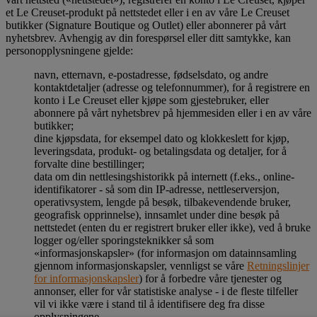
et Le Creuset-produkt på nettstedet eller i en av våre Le Creuset
butikker (Signature Boutique og Outlet) eller abonnerer på vårt
nyhetsbrev. Avhengig av din forespørsel eller ditt samtykke, kan
personopplysningene gjelde:
navn, etternavn, e-postadresse, fødselsdato, og andre
kontaktdetaljer (adresse og telefonnummer), for å registrere en
konto i Le Creuset eller kjøpe som gjestebruker, eller
abonnere på vårt nyhetsbrev på hjemmesiden eller i en av våre
butikker;
dine kjøpsdata, for eksempel dato og klokkeslett for kjøp,
leveringsdata, produkt- og betalingsdata og detaljer, for å
forvalte dine bestillinger;
data om din nettlesingshistorikk på internett (f.eks., online-
identifikatorer - så som din IP-adresse, nettleserversjon,
operativsystem, lengde på besøk, tilbakevendende bruker,
geografisk opprinnelse), innsamlet under dine besøk på
nettstedet (enten du er registrert bruker eller ikke), ved å bruke
logger og/eller sporingsteknikker så som
«informasjonskapsler» (for informasjon om datainnsamling
gjennom informasjonskapsler, vennligst se våre
Retningslinjer
for informasjonskapsler
) for å forbedre våre tjenester og
annonser, eller for vår statistiske analyse - i de fleste tilfeller
vil vi ikke være i stand til å identifisere deg fra disse
opplysningene.