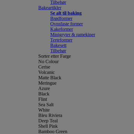
Tilbehør
Bakeartikler
Se alt til baking
Brødformer
Ovnsfaste former
Kakeformer
Minigryter & ramekiner
Terteformer
Bakesett
Tilbehør
Sorter etter Farge
No Colour
Cerise
Volcanic
Matte Black
Meringue
Azure
Black
Flint
Sea Salt
White
Bleu Riviera
Deep Teal
Shell Pink
Bamboo Green