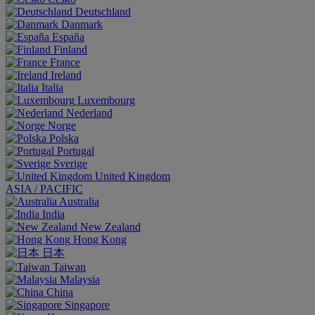
Deutschland
Danmark
España
Finland
France
Ireland
Italia
Luxembourg
Nederland
Norge
Polska
Portugal
Sverige
United Kingdom
ASIA / PACIFIC
Australia
India
New Zealand
Hong Kong
日本
Taiwan
Malaysia
China
Singapore