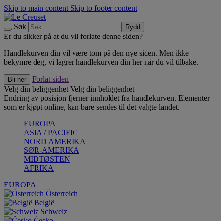
Skip to main content
Skip to footer content
Søk
Rydd
Er du sikker på at du vil forlate denne siden?
Handlekurven din vil være tom på den nye siden. Men ikke
bekymre deg, vi lagrer handlekurven din her når du vil tilbake.
Forlat siden
Bli her
Velg din beliggenhet
Velg din beliggenhet
Endring av posisjon fjerner innholdet fra handlekurven. Elementer
som er kjøpt online, kan bare sendes til det valgte landet.
EUROPA
ASIA / PACIFIC
NORD AMERIKA
SØR-AMERIKA
MIDTØSTEN
AFRIKA
EUROPA
Österreich
België
Schweiz
Česko