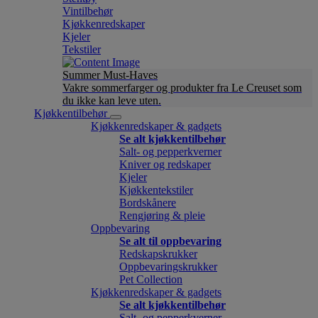
Vintilbehør
Kjøkkenredskaper
Kjeler
Tekstiler
Summer Must-Haves
Vakre sommerfarger og produkter fra Le Creuset som
du ikke kan leve uten.
Kjøkkentilbehør
Kjøkkenredskaper & gadgets
Se alt kjøkkentilbehør
Salt- og pepperkverner
Kniver og redskaper
Kjeler
Kjøkkentekstiler
Bordskånere
Rengjøring & pleie
Oppbevaring
Se alt til oppbevaring
Redskapskrukker
Oppbevaringskrukker
Pet Collection
Kjøkkenredskaper & gadgets
Se alt kjøkkentilbehør
Salt- og pepperkverner