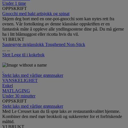
Under 1 time
OPPSKRIFT
Gnocchi med bakt artisjokk og spinat
Skjem deg bort med en one-pot-gnocchi som kan nytes rett fra
ovnen. Vår fortolkning av denne klassiske oppskriften er en
fantastisk måte å oppleve alle yndlingsostene dine på. Du må gjerne
ha i litt blåmuggost eller ricotta hvis du vil.
VI BRUKT
Sautegryte m/glasslokk Toughened Non-Stick
...
...
Slett
Legg til i kokebok
Stekt laks med vårlige grønnsaker
VANSKELIGHET
Enkel
MATLAGING
Under 30 minutter
OPPSKRIFT
Stekt laks med vårlige grønnsaker
Med Le Creuset kan du få sprø laks av restaurantkvalitet hjemme.
Kombiner den med mør brokkoli og sukkererter for et forfriskende
måltid.
VI BRUKT