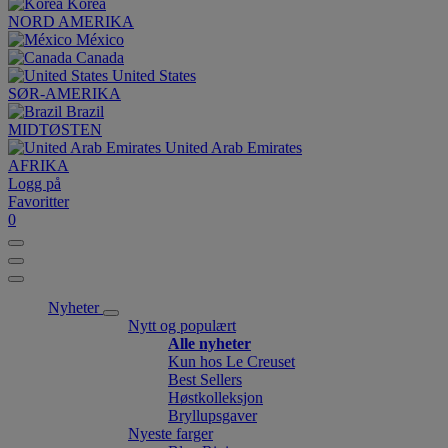
Korea
NORD AMERIKA
México
Canada
United States
SØR-AMERIKA
Brazil
MIDTØSTEN
United Arab Emirates
AFRIKA
Logg på
Favoritter
0
Nyheter
Nytt og populært
Alle nyheter
Kun hos Le Creuset
Best Sellers
Høstkolleksjon
Bryllupsgaver
Nyeste farger