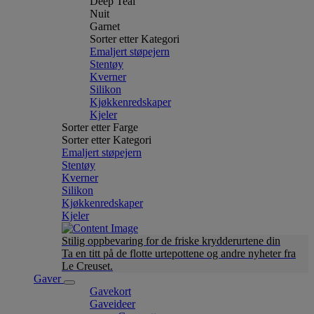
Deep Teal
Nuit
Garnet
Sorter etter Kategori
Emaljert støpejern
Stentøy
Kverner
Silikon
Kjøkkenredskaper
Kjeler
Sorter etter Farge
Sorter etter Kategori
Emaljert støpejern
Stentøy
Kverner
Silikon
Kjøkkenredskaper
Kjeler
Stilig oppbevaring for de friske krydderurtene din
Ta en titt på de flotte urtepottene og andre nyheter fra
Le Creuset.
Gaver
Gavekort
Gaveideer