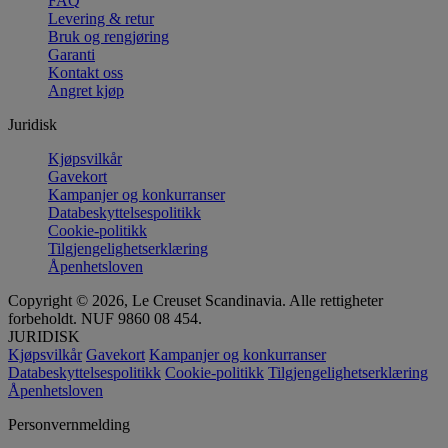
FAQ
Levering & retur
Bruk og rengjøring
Garanti
Kontakt oss
Angret kjøp
Juridisk
Kjøpsvilkår
Gavekort
Kampanjer og konkurranser
Databeskyttelsespolitikk
Cookie-politikk
Tilgjengelighetserklæring
Åpenhetsloven
Copyright © 2026, Le Creuset Scandinavia. Alle rettigheter
forbeholdt. NUF 9860 08 454.
JURIDISK
Kjøpsvilkår
Gavekort
Kampanjer og konkurranser
Databeskyttelsespolitikk
Cookie-politikk
Tilgjengelighetserklæring
Åpenhetsloven
Personvernmelding