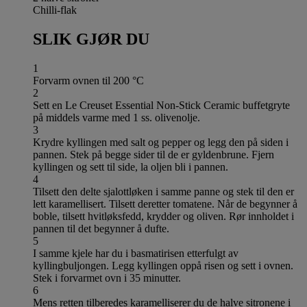
Chilli-flak
SLIK GJØR DU
1
Forvarm ovnen til 200 °C
2
Sett en Le Creuset Essential Non-Stick Ceramic buffetgryte
på middels varme med 1 ss. olivenolje.
3
Krydre kyllingen med salt og pepper og legg den på siden i
pannen. Stek på begge sider til de er gyldenbrune. Fjern
kyllingen og sett til side, la oljen bli i pannen.
4
Tilsett den delte sjalottløken i samme panne og stek til den er
lett karamellisert. Tilsett deretter tomatene. Når de begynner å
boble, tilsett hvitløksfedd, krydder og oliven. Rør innholdet i
pannen til det begynner å dufte.
5
I samme kjele har du i basmatirisen etterfulgt av
kyllingbuljongen. Legg kyllingen oppå risen og sett i ovnen.
Stek i forvarmet ovn i 35 minutter.
6
Mens retten tilberedes karamelliserer du de halve sitronene i