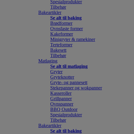
Spesialprodukter
Tilbehør
Bakeartikler
Se alt til baking
Brødformer
Ovnsfaste former
Kakeformer
Minigryter & ramekiner
Terteformer
Bakesett
Tilbehør
Matlaging
Se alt til matlaging
Gryter
Gryteknotter
Gryte- og pannesett
Stekepanner og wokpanner
Kasseroller
Grillpanner
Ovnspanner
BBQ Outdoor
Spesialprodukter
Tilbehør
Bakeartikler
Se alt til baking