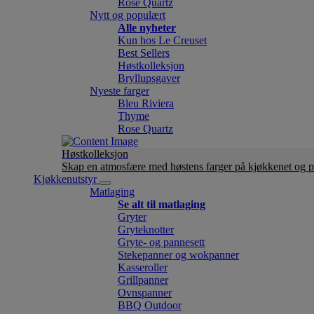
Rose Quartz
Nytt og populært
Alle nyheter
Kun hos Le Creuset
Best Sellers
Høstkolleksjon
Bryllupsgaver
Nyeste farger
Bleu Riviera
Thyme
Rose Quartz
Høstkolleksjon
Skap en atmosfære med høstens farger på kjøkkenet og p
Kjøkkenutstyr
Matlaging
Se alt til matlaging
Gryter
Gryteknotter
Gryte- og pannesett
Stekepanner og wokpanner
Kasseroller
Grillpanner
Ovnspanner
BBQ Outdoor