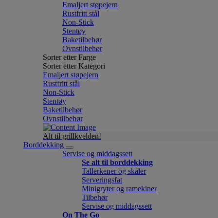
Emaljert støpejern
Rustfritt stål
Non-Stick
Stentøy
Baketilbehør
Ovnstilbehør
Sorter etter Farge
Sorter etter Kategori
Emaljert støpejern
Rustfritt stål
Non-Stick
Stentøy
Baketilbehør
Ovnstilbehør
Alt til grillkvelden!
Borddekking
Servise og middagssett
Se alt til borddekking
Tallerkener og skåler
Serveringsfat
Minigryter og ramekiner
Tilbehør
Servise og middagssett
On The Go