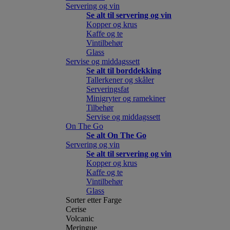
Servering og vin
Se alt til servering og vin
Kopper og krus
Kaffe og te
Vintilbehør
Glass
Servise og middagssett
Se alt til borddekking
Tallerkener og skåler
Serveringsfat
Minigryter og ramekiner
Tilbehør
Servise og middagssett
On The Go
Se alt On The Go
Servering og vin
Se alt til servering og vin
Kopper og krus
Kaffe og te
Vintilbehør
Glass
Sorter etter Farge
Cerise
Volcanic
Meringue