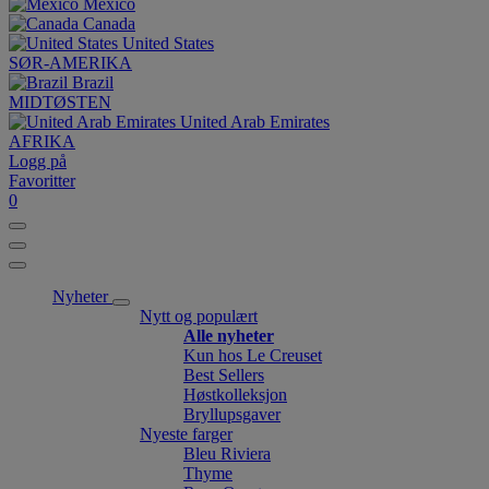
México
Canada
United States
SØR-AMERIKA
Brazil
MIDTØSTEN
United Arab Emirates
AFRIKA
Logg på
Favoritter
0
Nyheter
Nytt og populært
Alle nyheter
Kun hos Le Creuset
Best Sellers
Høstkolleksjon
Bryllupsgaver
Nyeste farger
Bleu Riviera
Thyme