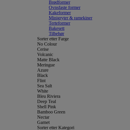
Brødformer
Ovnsfaste former
Kakeformer
Minigryter & ramekiner
Terteformer
Bakesett
Tilbehør
Sorter etter Farge
No Colour
Cerise
Volcanic
Matte Black
Meringue
Azure
Black
Flint
Sea Salt
White
Bleu Riviera
Deep Teal
Shell Pink
Bamboo Green
Nectar
Garnet
Sorter etter Kategori