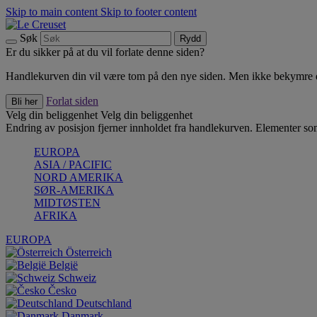
Skip to main content
Skip to footer content
Søk
Rydd
Er du sikker på at du vil forlate denne siden?
Handlekurven din vil være tom på den nye siden. Men ikke bekymre deg
Forlat siden
Bli her
Velg din beliggenhet
Velg din beliggenhet
Endring av posisjon fjerner innholdet fra handlekurven. Elementer som 
EUROPA
ASIA / PACIFIC
NORD AMERIKA
SØR-AMERIKA
MIDTØSTEN
AFRIKA
EUROPA
Österreich
België
Schweiz
Česko
Deutschland
Danmark