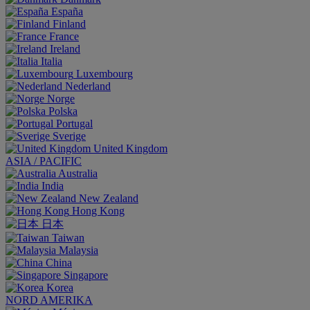
España
Finland
France
Ireland
Italia
Luxembourg
Nederland
Norge
Polska
Portugal
Sverige
United Kingdom
ASIA / PACIFIC
Australia
India
New Zealand
Hong Kong
日本
Taiwan
Malaysia
China
Singapore
Korea
NORD AMERIKA