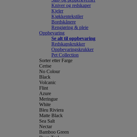
Kniver og redskaper
Kjeler
Kjøkkentekstiler
Bordskånere
Rengjøring & pleie
Oppbevaring
Se alt til oppbevaring
Redskapskrukker
Oppbevaringskrukker
Pet Collection
Sorter etter Farge
Cerise
No Colour
Black
Volcanic
Flint
Azure
Meringue
White
Bleu Riviera
Matte Black
Sea Salt
Nectar
Bamboo Green