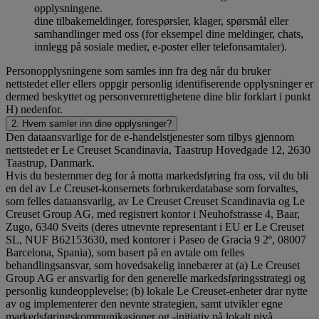
opplysningene.
dine tilbakemeldinger, forespørsler, klager, spørsmål eller
samhandlinger med oss (for eksempel dine meldinger, chats,
innlegg på sosiale medier, e-poster eller telefonsamtaler).
Personopplysningene som samles inn fra deg når du bruker
nettstedet eller ellers oppgir personlig identifiserende opplysninger er
dermed beskyttet og personvernrettighetene dine blir forklart i punkt
H) nedenfor.
2. Hvem samler inn dine opplysninger?
Den dataansvarlige for de e-handelstjenester som tilbys gjennom
nettstedet er Le Creuset Scandinavia, Taastrup Hovedgade 12, 2630
Taastrup, Danmark.
Hvis du bestemmer deg for å motta markedsføring fra oss, vil du bli
en del av Le Creuset-konsernets forbrukerdatabase som forvaltes,
som felles dataansvarlig, av Le Creuset Creuset Scandinavia og Le
Creuset Group AG, med registrert kontor i Neuhofstrasse 4, Baar,
Zugo, 6340 Sveits (deres utnevnte representant i EU er Le Creuset
SL, NUF B62153630, med kontorer i Paseo de Gracia 9 2º, 08007
Barcelona, Spania), som basert på en avtale om felles
behandlingsansvar, som hovedsakelig innebærer at (a) Le Creuset
Group AG er ansvarlig for den generelle markedsføringsstrategi og
personlig kundeopplevelse; (b) lokale Le Creuset-enheter drar nytte
av og implementerer den nevnte strategien, samt utvikler egne
markedsføringskommunikasjoner og -initiativ på lokalt nivå