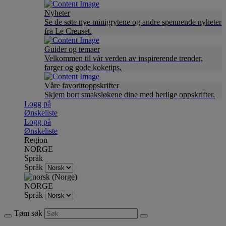
Nyheter
Se de søte nye minigrytene og andre spennende nyheter
fra Le Creuset.
Guider og temaer
Velkommen til vår verden av inspirerende trender,
farger og gode koketips.
Våre favorittoppskrifter
Skjem bort smaksløkene dine med herlige oppskrifter.
Logg på
Ønskeliste
Logg på
Ønskeliste
Region
NORGE
Språk
Språk
NORGE
Språk
Tøm søk