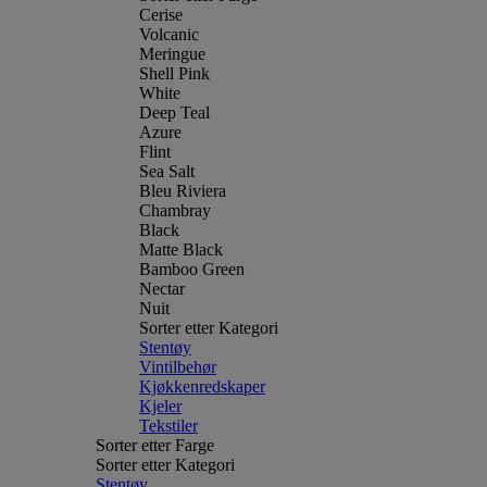
Cerise
Volcanic
Meringue
Shell Pink
White
Deep Teal
Azure
Flint
Sea Salt
Bleu Riviera
Chambray
Black
Matte Black
Bamboo Green
Nectar
Nuit
Sorter etter Kategori
Stentøy
Vintilbehør
Kjøkkenredskaper
Kjeler
Tekstiler
Sorter etter Farge
Sorter etter Kategori
Stentøy