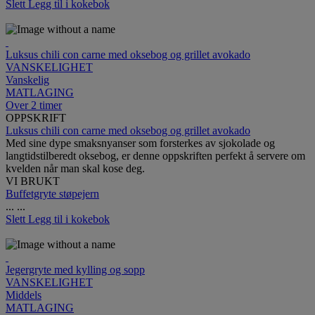
Slett
Legg til i kokebok
Luksus chili con carne med oksebog og grillet avokado
VANSKELIGHET
Vanskelig
MATLAGING
Over 2 timer
OPPSKRIFT
Luksus chili con carne med oksebog og grillet avokado
Med sine dype smaksnyanser som forsterkes av sjokolade og
langtidstilberedt oksebog, er denne oppskriften perfekt å servere om
kvelden når man skal kose deg.
VI BRUKT
Buffetgryte støpejern
...
...
Slett
Legg til i kokebok
Jegergryte med kylling og sopp
VANSKELIGHET
Middels
MATLAGING