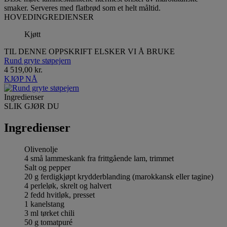
smaker. Serveres med flatbrød som et helt måltid.
HOVEDINGREDIENSER
Kjøtt
TIL DENNE OPPSKRIFT ELSKER VI Å BRUKE
Rund gryte støpejern
4 519,00 kr.
KJØP NÅ
Ingredienser
SLIK GJØR DU
Ingredienser
Olivenolje
4 små lammeskank fra frittgående lam, trimmet
Salt og pepper
20 g ferdigkjøpt krydderblanding (marokkansk eller tagine)
4 perleløk, skrelt og halvert
2 fedd hvitløk, presset
1 kanelstang
3 ml tørket chili
50 g tomatpuré