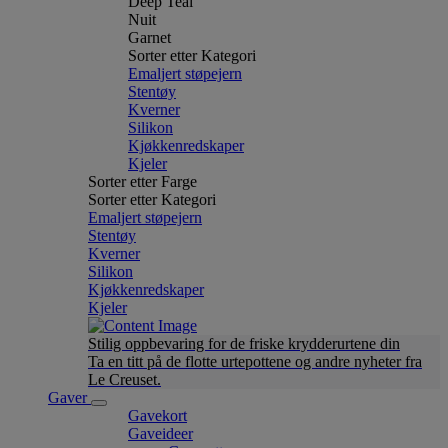
Deep Teal
Nuit
Garnet
Sorter etter Kategori
Emaljert støpejern
Stentøy
Kverner
Silikon
Kjøkkenredskaper
Kjeler
Sorter etter Farge
Sorter etter Kategori
Emaljert støpejern
Stentøy
Kverner
Silikon
Kjøkkenredskaper
Kjeler
Stilig oppbevaring for de friske krydderurtene din
Ta en titt på de flotte urtepottene og andre nyheter fra
Le Creuset.
Gaver
Gavekort
Gaveideer