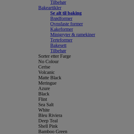
Tilbehør
Bakeartikler
Se alt til baking
Brødformer
Ovnsfaste former
Kakeformer
Minigryter & ramekiner
Terteformer
Bakesett
Tilbehør
Sorter etter Farge
No Colour
Cerise
Volcanic
Matte Black
Meringue
Azure
Black
Flint
Sea Salt
White
Bleu Riviera
Deep Teal
Shell Pink
Bamboo Green