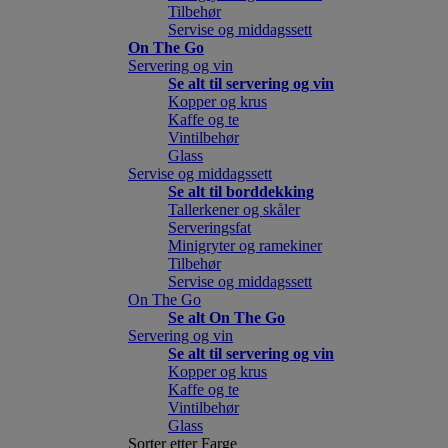
Tilbehør
Servise og middagssett
On The Go
Servering og vin
Se alt til servering og vin
Kopper og krus
Kaffe og te
Vintilbehør
Glass
Servise og middagssett
Se alt til borddekking
Tallerkener og skåler
Serveringsfat
Minigryter og ramekiner
Tilbehør
Servise og middagssett
On The Go
Se alt On The Go
Servering og vin
Se alt til servering og vin
Kopper og krus
Kaffe og te
Vintilbehør
Glass
Sorter etter Farge