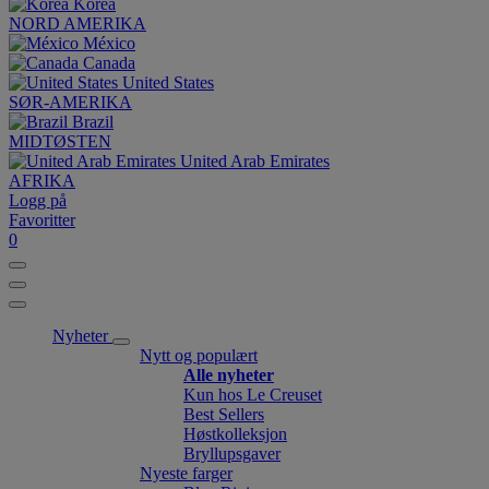
Korea
NORD AMERIKA
México
Canada
United States
SØR-AMERIKA
Brazil
MIDTØSTEN
United Arab Emirates
AFRIKA
Logg på
Favoritter
0
Nyheter
Nytt og populært
Alle nyheter
Kun hos Le Creuset
Best Sellers
Høstkolleksjon
Bryllupsgaver
Nyeste farger