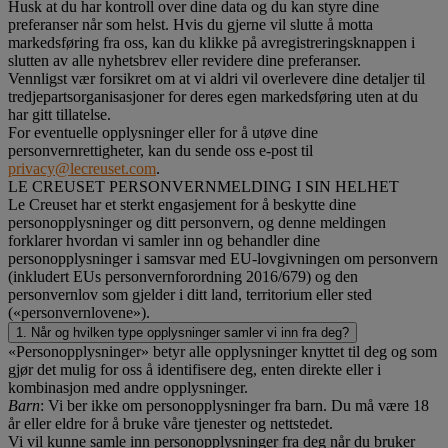
Husk at du har kontroll over dine data og du kan styre dine
preferanser når som helst. Hvis du gjerne vil slutte å motta
markedsføring fra oss, kan du klikke på avregistreringsknappen i
slutten av alle nyhetsbrev eller revidere dine preferanser.
Vennligst vær forsikret om at vi aldri vil overlevere dine detaljer til
tredjepartsorganisasjoner for deres egen markedsføring uten at du
har gitt tillatelse.
For eventuelle opplysninger eller for å utøve dine
personvernrettigheter, kan du sende oss e-post til
privacy@lecreuset.com
.
LE CREUSET PERSONVERNMELDING I SIN HELHET
Le Creuset har et sterkt engasjement for å beskytte dine
personopplysninger og ditt personvern, og denne meldingen
forklarer hvordan vi samler inn og behandler dine
personopplysninger i samsvar med EU-lovgivningen om personvern
(inkludert EUs personvernforordning 2016/679) og den
personvernlov som gjelder i ditt land, territorium eller sted
(«personvernlovene»).
1. Når og hvilken type opplysninger samler vi inn fra deg?
«Personopplysninger» betyr alle opplysninger knyttet til deg og som
gjør det mulig for oss å identifisere deg, enten direkte eller i
kombinasjon med andre opplysninger.
Barn
: Vi ber ikke om personopplysninger fra barn. Du må være 18
år eller eldre for å bruke våre tjenester og nettstedet.
Vi vil kunne samle inn personopplysninger fra deg når du bruker