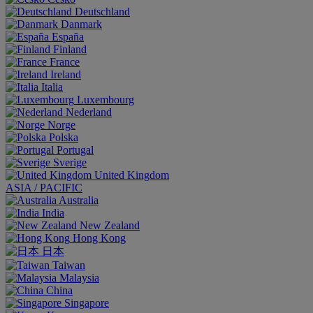
Deutschland
Danmark
España
Finland
France
Ireland
Italia
Luxembourg
Nederland
Norge
Polska
Portugal
Sverige
United Kingdom
ASIA / PACIFIC
Australia
India
New Zealand
Hong Kong
日本
Taiwan
Malaysia
China
Singapore