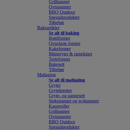
Grillpanner
Ovnspanner
BBQ Outdoor
Spesialprodukter
Tilbehør
Bakeartikler
Se alt til baking
Brødformer
Ovnsfaste former
Kakeformer
Minigryter & ramekiner
Terteformer
Bakesett
Tilbehør
Matlaging
Se alt til matlaging
Gryter
Gryteknotter
Gryte- og pannesett
Stekepanner og wokpanner
Kasseroller
Grillpanner
Ovnspanner
BBQ Outdoor
Spesialprodukter