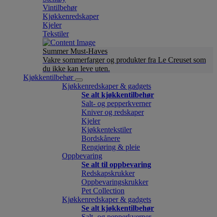
Vintilbehør
Kjøkkenredskaper
Kjeler
Tekstiler
Summer Must-Haves
Vakre sommerfarger og produkter fra Le Creuset som
du ikke kan leve uten.
Kjøkkentilbehør
Kjøkkenredskaper & gadgets
Se alt kjøkkentilbehør
Salt- og pepperkverner
Kniver og redskaper
Kjeler
Kjøkkentekstiler
Bordskånere
Rengjøring & pleie
Oppbevaring
Se alt til oppbevaring
Redskapskrukker
Oppbevaringskrukker
Pet Collection
Kjøkkenredskaper & gadgets
Se alt kjøkkentilbehør
Salt- og pepperkverner