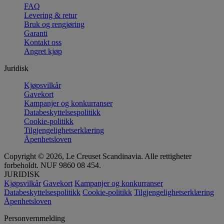
FAQ
Levering & retur
Bruk og rengjøring
Garanti
Kontakt oss
Angret kjøp
Juridisk
Kjøpsvilkår
Gavekort
Kampanjer og konkurranser
Databeskyttelsespolitikk
Cookie-politikk
Tilgjengelighetserklæring
Åpenhetsloven
Copyright © 2026, Le Creuset Scandinavia. Alle rettigheter
forbeholdt. NUF 9860 08 454.
JURIDISK
Kjøpsvilkår
Gavekort
Kampanjer og konkurranser
Databeskyttelsespolitikk
Cookie-politikk
Tilgjengelighetserklæring
Åpenhetsloven
Personvernmelding