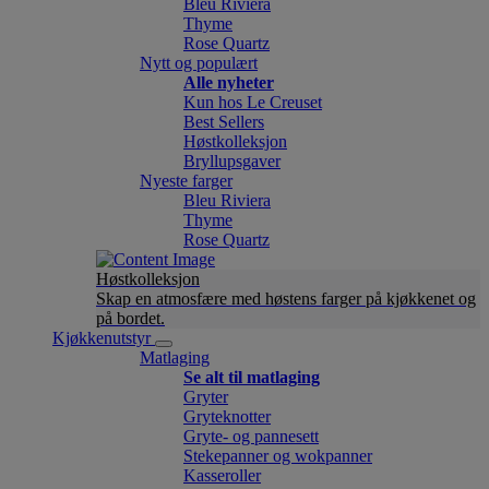
Bleu Riviera
Thyme
Rose Quartz
Nytt og populært
Alle nyheter
Kun hos Le Creuset
Best Sellers
Høstkolleksjon
Bryllupsgaver
Nyeste farger
Bleu Riviera
Thyme
Rose Quartz
Høstkolleksjon
Skap en atmosfære med høstens farger på kjøkkenet og
på bordet.
Kjøkkenutstyr
Matlaging
Se alt til matlaging
Gryter
Gryteknotter
Gryte- og pannesett
Stekepanner og wokpanner
Kasseroller