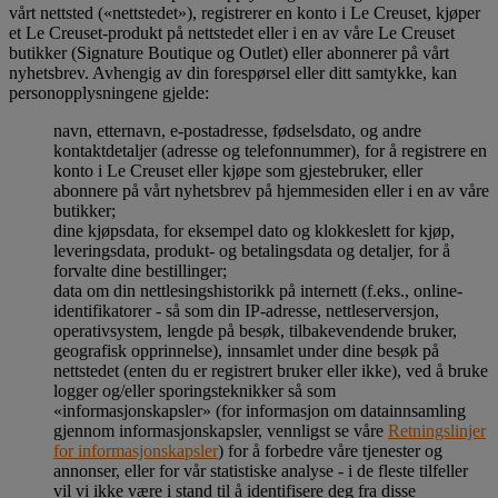
vårt nettsted («nettstedet»), registrerer en konto i Le Creuset, kjøper
et Le Creuset-produkt på nettstedet eller i en av våre Le Creuset
butikker (Signature Boutique og Outlet) eller abonnerer på vårt
nyhetsbrev. Avhengig av din forespørsel eller ditt samtykke, kan
personopplysningene gjelde:
navn, etternavn, e-postadresse, fødselsdato, og andre
kontaktdetaljer (adresse og telefonnummer), for å registrere en
konto i Le Creuset eller kjøpe som gjestebruker, eller
abonnere på vårt nyhetsbrev på hjemmesiden eller i en av våre
butikker;
dine kjøpsdata, for eksempel dato og klokkeslett for kjøp,
leveringsdata, produkt- og betalingsdata og detaljer, for å
forvalte dine bestillinger;
data om din nettlesingshistorikk på internett (f.eks., online-
identifikatorer - så som din IP-adresse, nettleserversjon,
operativsystem, lengde på besøk, tilbakevendende bruker,
geografisk opprinnelse), innsamlet under dine besøk på
nettstedet (enten du er registrert bruker eller ikke), ved å bruke
logger og/eller sporingsteknikker så som
«informasjonskapsler» (for informasjon om datainnsamling
gjennom informasjonskapsler, vennligst se våre
Retningslinjer
for informasjonskapsler
) for å forbedre våre tjenester og
annonser, eller for vår statistiske analyse - i de fleste tilfeller
vil vi ikke være i stand til å identifisere deg fra disse