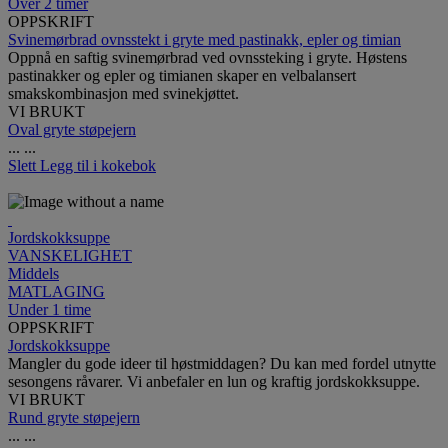
Over 2 timer
OPPSKRIFT
Svinemørbrad ovnsstekt i gryte med pastinakk, epler og timian
Oppnå en saftig svinemørbrad ved ovnssteking i gryte. Høstens
pastinakker og epler og timianen skaper en velbalansert
smakskombinasjon med svinekjøttet.
VI BRUKT
Oval gryte støpejern
...
...
Slett
Legg til i kokebok
Jordskokksuppe
VANSKELIGHET
Middels
MATLAGING
Under 1 time
OPPSKRIFT
Jordskokksuppe
Mangler du gode ideer til høstmiddagen? Du kan med fordel utnytte
sesongens råvarer. Vi anbefaler en lun og kraftig jordskokksuppe.
VI BRUKT
Rund gryte støpejern
...
...