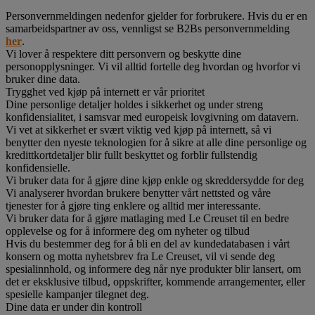
Personvernmeldingen nedenfor gjelder for forbrukere. Hvis du er en
samarbeidspartner av oss, vennligst se B2Bs personvernmelding
her
.
Vi lover å respektere ditt personvern og beskytte dine
personopplysninger. Vi vil alltid fortelle deg hvordan og hvorfor vi
bruker dine data.
Trygghet ved kjøp på internett er vår prioritet
Dine personlige detaljer holdes i sikkerhet og under streng
konfidensialitet, i samsvar med europeisk lovgivning om datavern.
Vi vet at sikkerhet er svært viktig ved kjøp på internett, så vi
benytter den nyeste teknologien for å sikre at alle dine personlige og
kredittkortdetaljer blir fullt beskyttet og forblir fullstendig
konfidensielle.
Vi bruker data for å gjøre dine kjøp enkle og skreddersydde for deg
Vi analyserer hvordan brukere benytter vårt nettsted og våre
tjenester for å gjøre ting enklere og alltid mer interessante.
Vi bruker data for å gjøre matlaging med Le Creuset til en bedre
opplevelse og for å informere deg om nyheter og tilbud
Hvis du bestemmer deg for å bli en del av kundedatabasen i vårt
konsern og motta nyhetsbrev fra Le Creuset, vil vi sende deg
spesialinnhold, og informere deg når nye produkter blir lansert, om
det er eksklusive tilbud, oppskrifter, kommende arrangementer, eller
spesielle kampanjer tilegnet deg.
Dine data er under din kontroll