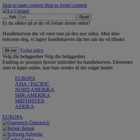
Skip to main content
Skip to footer content
Søk
Rydd
Er du sikker på at du vil forlate denne siden?
Handlekurven din vil være tom på den nye siden. Men ikke
bekymre deg, vi lagrer handlekurven din her når du vil tilbake.
Forlat siden
Bli her
Velg din beliggenhet
Velg din beliggenhet
Endring av posisjon fjerner innholdet fra handlekurven. Elementer
som er kjøpt online, kan bare sendes til det valgte landet.
EUROPA
ASIA / PACIFIC
NORD AMERIKA
SØR-AMERIKA
MIDTØSTEN
AFRIKA
EUROPA
Österreich
België
Schweiz
Česko