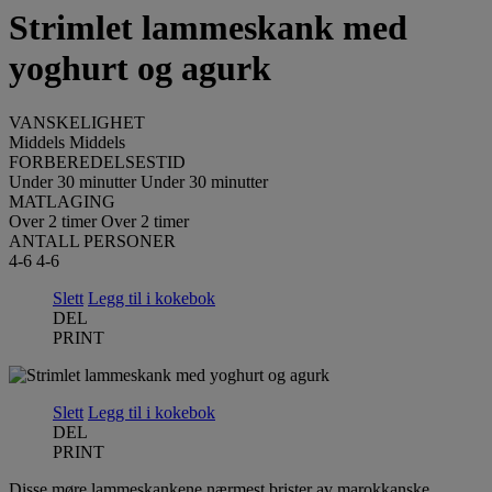
Strimlet lammeskank med
yoghurt og agurk
VANSKELIGHET
Middels
Middels
FORBEREDELSESTID
Under 30 minutter
Under 30 minutter
MATLAGING
Over 2 timer
Over 2 timer
ANTALL PERSONER
4-6
4-6
Slett
Legg til i kokebok
DEL
PRINT
Slett
Legg til i kokebok
DEL
PRINT
Disse møre lammeskankene nærmest brister av marokkanske