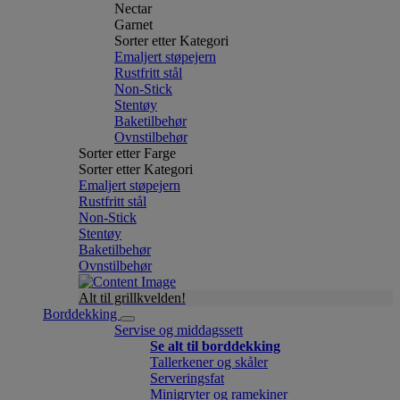
Nectar
Garnet
Sorter etter Kategori
Emaljert støpejern
Rustfritt stål
Non-Stick
Stentøy
Baketilbehør
Ovnstilbehør
Sorter etter Farge
Sorter etter Kategori
Emaljert støpejern
Rustfritt stål
Non-Stick
Stentøy
Baketilbehør
Ovnstilbehør
Alt til grillkvelden!
Borddekking
Servise og middagssett
Se alt til borddekking
Tallerkener og skåler
Serveringsfat
Minigryter og ramekiner