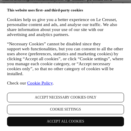
(innenfor et spesifikt land); (c) begge de felles behandlingsansvarlige
er pålagt å håndtere forespørsler om den registrertes rettigheter.
This website uses first- and third-party cookies
3. Hvorfor samler vi inn disse opplysningene?
Cookies help us give you a better experience on Le Creuset,
Vi vil kunne behandle dine data for følgende formål:
personalise content and ads, and analyse our traffic. We also
share information about your use of our site with our
FOR VÅRE JURIDISKE FORPLIKTELSER
advertising and analytics partners.
Det kan være at vi må behandle enkelte data om deg for å
oppfylle våre juridiske forpliktelser og andre forpliktelser som
“Necessary Cookies” cannot be disabled since they
oppstår på grunnlag av instruksjoner som mottas fra
support web functionalities, but you can consent to all the other
myndighetene.
uses above (preferences, statistics and marketing cookies) by
FOR Å OPPRETTE EN KONTO I LE CREUSET
clicking “Accept all cookies”, or click “Cookie settings”, where
Vi vil bruke dine data for å opprette en konto i Le Creuset
you manage each cookie category, or “Accept necessary
som vil gi deg tilgang til en rekke fordeler tilegnet registrerte
cookies only”, so that no other category of cookies will be
brukere, for bedre å nyte våre tjenester, så som raskere
installed.
utsjekking, lagre flere forsendelsesadresser, vise og spore
Check our
Cookie Policy
.
bestillinger. Denne behandlingsaktiviteten er basert på den
kontraktsmessige utførelse av denne tjenesten.
FOR Å FORVALTE DINE BESTILLINGER OG LEVERE
ACCEPT NECESSARY COOKIES ONLY
VÅRE PRODUKTER, TJENESTER OG BISTAND TIL
DEG
COOKIE SETTINGS
Vi vil bruke dine data til å forvalte kontraktsforholdet med
deg, dine kjøp av produkter på nettstedet og/eller i en av våre
Le Creuset butikker, din bruk av nettstedet, eventuelle
ACCEPT ALL COOKIES
etterfølgende ettersalgsbistand, eller din deltakelse i
konkurranser. Det kan være at vi må behandle enkelte data