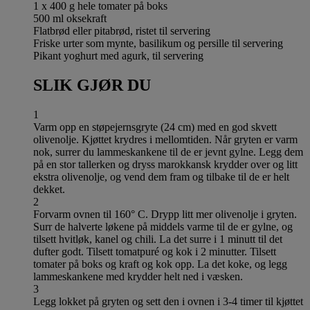
1 x 400 g hele tomater på boks
500 ml oksekraft
Flatbrød eller pitabrød, ristet til servering
Friske urter som mynte, basilikum og persille til servering
Pikant yoghurt med agurk, til servering
SLIK GJØR DU
1
Varm opp en støpejernsgryte (24 cm) med en god skvett
olivenolje. Kjøttet krydres i mellomtiden. Når gryten er varm
nok, surrer du lammeskankene til de er jevnt gylne. Legg dem
på en stor tallerken og dryss marokkansk krydder over og litt
ekstra olivenolje, og vend dem fram og tilbake til de er helt
dekket.
2
Forvarm ovnen til 160° C. Drypp litt mer olivenolje i gryten.
Surr de halverte løkene på middels varme til de er gylne, og
tilsett hvitløk, kanel og chili. La det surre i 1 minutt til det
dufter godt. Tilsett tomatpuré og kok i 2 minutter. Tilsett
tomater på boks og kraft og kok opp. La det koke, og legg
lammeskankene med krydder helt ned i væsken.
3
Legg lokket på gryten og sett den i ovnen i 3-4 timer til kjøttet