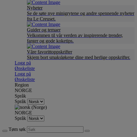
Nyheter
Se de søte nye minigrytene og andre spennende nyheter
fra Le Creuset.
Guider og temaer
Velkommen til vår verden av inspirerende trender,
farger og gode koketips.
Våre favorittoppskrifter
Skjem bort smaksløkene dine med herlige oppskrifter.
Logg på
Ønskeliste
Logg på
Ønskeliste
Region
NORGE
Språk
Språk
NORGE
Språk
Tøm søk