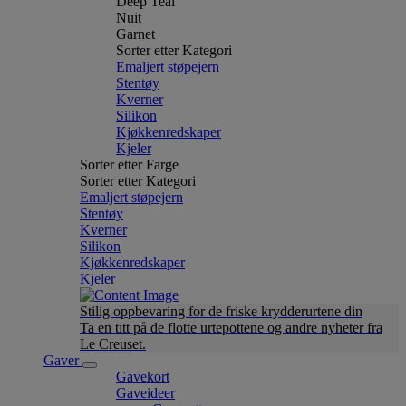
Deep Teal
Nuit
Garnet
Sorter etter Kategori
Emaljert støpejern
Stentøy
Kverner
Silikon
Kjøkkenredskaper
Kjeler
Sorter etter Farge
Sorter etter Kategori
Emaljert støpejern
Stentøy
Kverner
Silikon
Kjøkkenredskaper
Kjeler
Stilig oppbevaring for de friske krydderurtene din
Ta en titt på de flotte urtepottene og andre nyheter fra
Le Creuset.
Gaver
Gavekort
Gaveideer