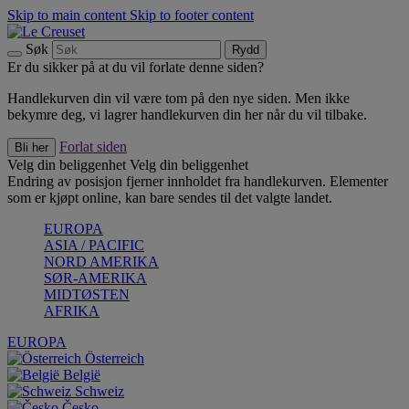
Skip to main content
Skip to footer content
Søk
Rydd
Er du sikker på at du vil forlate denne siden?
Handlekurven din vil være tom på den nye siden. Men ikke
bekymre deg, vi lagrer handlekurven din her når du vil tilbake.
Forlat siden
Bli her
Velg din beliggenhet
Velg din beliggenhet
Endring av posisjon fjerner innholdet fra handlekurven. Elementer
som er kjøpt online, kan bare sendes til det valgte landet.
EUROPA
ASIA / PACIFIC
NORD AMERIKA
SØR-AMERIKA
MIDTØSTEN
AFRIKA
EUROPA
Österreich
België
Schweiz
Česko