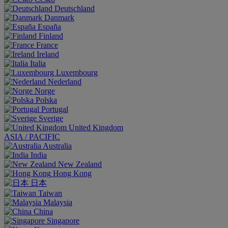
Deutschland
Danmark
España
Finland
France
Ireland
Italia
Luxembourg
Nederland
Norge
Polska
Portugal
Sverige
United Kingdom
ASIA / PACIFIC
Australia
India
New Zealand
Hong Kong
日本
Taiwan
Malaysia
China
Singapore