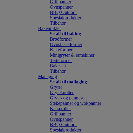
Grillpanner
Ovnspanner
BBQ Outdoor
Spesialprodukter
Tilbehør
Bakeartikler
Se alt til baking
Brødformer
Ovnsfaste former
Kakeformer
Minigryter & ramekiner
Terteformer
Bakesett
Tilbehør
Matlaging
Se alt til matlaging
Gryter
Gryteknotter
Gryte- og pannesett
Stekepanner og wokpanner
Kasseroller
Grillpanner
Ovnspanner
BBQ Outdoor
Spesialprodukter