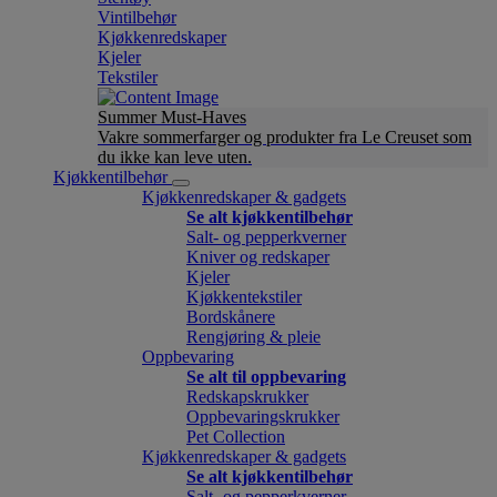
Vintilbehør
Kjøkkenredskaper
Kjeler
Tekstiler
Summer Must-Haves
Vakre sommerfarger og produkter fra Le Creuset som
du ikke kan leve uten.
Kjøkkentilbehør
Kjøkkenredskaper & gadgets
Se alt kjøkkentilbehør
Salt- og pepperkverner
Kniver og redskaper
Kjeler
Kjøkkentekstiler
Bordskånere
Rengjøring & pleie
Oppbevaring
Se alt til oppbevaring
Redskapskrukker
Oppbevaringskrukker
Pet Collection
Kjøkkenredskaper & gadgets
Se alt kjøkkentilbehør
Salt- og pepperkverner