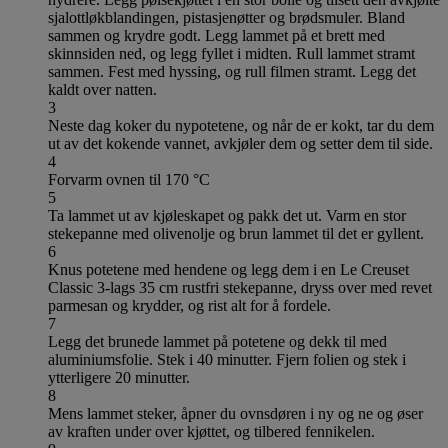
sjalottløkblandingen, pistasjenøtter og brødsmuler. Bland
sammen og krydre godt. Legg lammet på et brett med
skinnsiden ned, og legg fyllet i midten. Rull lammet stramt
sammen. Fest med hyssing, og rull filmen stramt. Legg det
kaldt over natten.
3
Neste dag koker du nypotetene, og når de er kokt, tar du dem
ut av det kokende vannet, avkjøler dem og setter dem til side.
4
Forvarm ovnen til 170 °C
5
Ta lammet ut av kjøleskapet og pakk det ut. Varm en stor
stekepanne med olivenolje og brun lammet til det er gyllent.
6
Knus potetene med hendene og legg dem i en Le Creuset
Classic 3-lags 35 cm rustfri stekepanne, dryss over med revet
parmesan og krydder, og rist alt for å fordele.
7
Legg det brunede lammet på potetene og dekk til med
aluminiumsfolie. Stek i 40 minutter. Fjern folien og stek i
ytterligere 20 minutter.
8
Mens lammet steker, åpner du ovnsdøren i ny og ne og øser
av kraften under over kjøttet, og tilbered fennikelen.