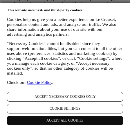
bedrageri-screening, trygghet, sikkerhet, systemtesting,
vedlikehold, og statistisk analyse, osv. Av og til kan vi ha
This website uses first- and third-party cookies
behov for å kontakte deg av administrative eller driftsmessige
grunner. For eksempel, for å sende deg bekreftelse på ditt
Cookies help us give you a better experience on Le Creuset,
personalise content and ads, and analyse our traffic. We also
kjøp. Vi vil også bruke dine data til å svare på dine
share information about your use of our site with our
forespørsler som sendes gjennom våre nettstedsskjemaer eller
advertising and analytics partners.
andre kanaler. Denne behandlingsaktiviteten er basert på den
kontraktsmessige utførelse av våre e-handelstjenester.
“Necessary Cookies” cannot be disabled since they
FOR Å INFORMERE DEG OM NYHETER ELLER
support web functionalities, but you can consent to all the other
TILBUD PÅ LE CREUSET-PRODUKTER
uses above (preferences, statistics and marketing cookies) by
Dersom du har samtykket til det (for eksempel ved å abonnere
clicking “Accept all cookies”, or click “Cookie settings”, where
på nyhetsbrevet vårt når du oppretter en konto på nettstedet),
you manage each cookie category, or “Accept necessary
vil vi sende deg markedsføringsmateriell og nyheter om
cookies only”, so that no other category of cookies will be
initiativer knyttet til Le Creuset, som er utarbeidet av
installed.
konsernet datterselskaper og lokale partnere, også avhengig
av dine preferanser. Vi vil kontakte deg på e-post, med
Check our
Cookie Policy
.
tekstmeldinger eller via sosiale medier, men også ved hjelp av
automatiserte metoder. Slik kommunikasjon vil omhandle Le
ACCEPT NECESSARY COOKIES ONLY
Creusets produkter eller åpning av nye butikker, eksklusive
arrangementer, konkurranser, undersøkelser, demonstrasjoner
organisert av Le Creuset eller spesielle tilbud du kanskje er
COOKIE SETTINGS
interessert i å få høre om. Slik kommunikasjon kan være valgt
ut eller skreddersydd for deg basert på opplysninger vi har om
ACCEPT ALL COOKIES
deg, slik som hvor du bor og din kjøpshistorikk, eller
preferanser for våre produkter. Vi vil bruke opplysningene