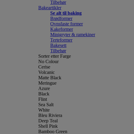
Tilbehør
Bakeartikler
Se alt til baking
Brødformer
Ovnsfaste former
Kakeformer
Minigryter & ramekiner
Terteformer
Bakesett
Tilbehør
Sorter etter Farge
No Colour
Cerise
Volcanic
Matte Black
Meringue
Azure
Black
Flint
Sea Salt
White
Bleu Riviera
Deep Teal
Shell Pink
Bamboo Green