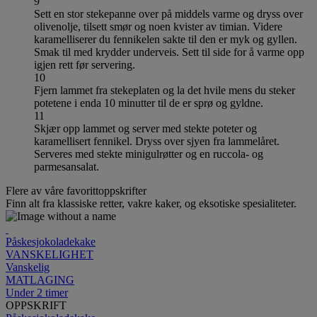
9
Sett en stor stekepanne over på middels varme og dryss over
olivenolje, tilsett smør og noen kvister av timian. Videre
karamelliserer du fennikelen sakte til den er myk og gyllen.
Smak til med krydder underveis. Sett til side for å varme opp
igjen rett før servering.
10
Fjern lammet fra stekeplaten og la det hvile mens du steker
potetene i enda 10 minutter til de er sprø og gyldne.
11
Skjær opp lammet og server med stekte poteter og
karamellisert fennikel. Dryss over sjyen fra lammelåret.
Serveres med stekte minigulrøtter og en ruccola- og
parmesansalat.
Flere av våre favorittoppskrifter
Finn alt fra klassiske retter, vakre kaker, og eksotiske spesialiteter.
Påskesjokoladekake
VANSKELIGHET
Vanskelig
MATLAGING
Under 2 timer
OPPSKRIFT