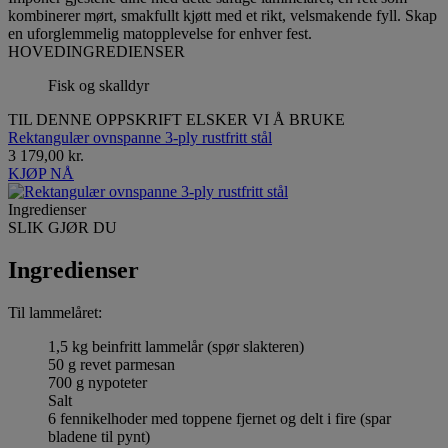
kombinerer mørt, smakfullt kjøtt med et rikt, velsmakende fyll. Skap
en uforglemmelig matopplevelse for enhver fest.
HOVEDINGREDIENSER
Fisk og skalldyr
TIL DENNE OPPSKRIFT ELSKER VI Å BRUKE
Rektangulær ovnspanne 3-ply rustfritt stål
3 179,00 kr.
KJØP NÅ
Ingredienser
SLIK GJØR DU
Ingredienser
Til lammelåret:
1,5 kg beinfritt lammelår (spør slakteren)
50 g revet parmesan
700 g nypoteter
Salt
6 fennikelhoder med toppene fjernet og delt i fire (spar
bladene til pynt)