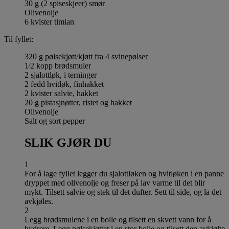
30 g (2 spiseskjeer) smør
Olivenolje
6 kvister timian
Til fyllet:
320 g pølsekjøtt/kjøtt fra 4 svinepølser
1⁄2 kopp brødsmuler
2 sjalottløk, i terninger
2 fedd hvitløk, finhakket
2 kvister salvie, hakket
20 g pistasjnøtter, ristet og hakket
Olivenolje
Salt og sort pepper
SLIK GJØR DU
1
For å lage fyllet legger du sjalottløken og hvitløken i en panne
dryppet med olivenolje og freser på lav varme til det blir
mykt. Tilsett salvie og stek til det dufter. Sett til side, og la det
avkjøles.
2
Legg brødsmulene i en bolle og tilsett en skvett vann for å
hydrere. Legg pølsekjøttet i en stor bolle og tilsett den avkjølte