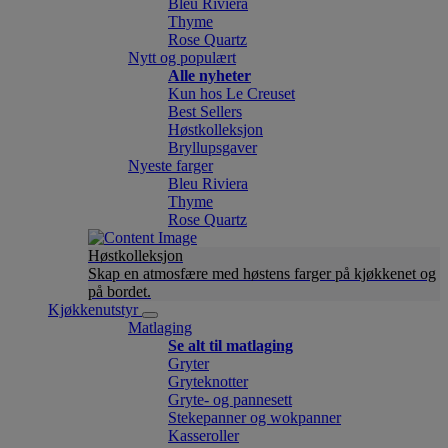
Bleu Riviera
Thyme
Rose Quartz
Nytt og populært
Alle nyheter
Kun hos Le Creuset
Best Sellers
Høstkolleksjon
Bryllupsgaver
Nyeste farger
Bleu Riviera
Thyme
Rose Quartz
Høstkolleksjon
Skap en atmosfære med høstens farger på kjøkkenet og
på bordet.
Kjøkkenutstyr
Matlaging
Se alt til matlaging
Gryter
Gryteknotter
Gryte- og pannesett
Stekepanner og wokpanner
Kasseroller