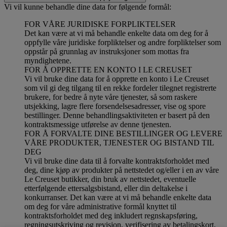
Vi vil kunne behandle dine data for følgende formål:
FOR VÅRE JURIDISKE FORPLIKTELSER
Det kan være at vi må behandle enkelte data om deg for å
oppfylle våre juridiske forpliktelser og andre forpliktelser som
oppstår på grunnlag av instruksjoner som mottas fra
myndighetene.
FOR Å OPPRETTE EN KONTO I LE CREUSET
Vi vil bruke dine data for å opprette en konto i Le Creuset
som vil gi deg tilgang til en rekke fordeler tilegnet registrerte
brukere, for bedre å nyte våre tjenester, så som raskere
utsjekking, lagre flere forsendelsesadresser, vise og spore
bestillinger. Denne behandlingsaktiviteten er basert på den
kontraktsmessige utførelse av denne tjenesten.
FOR Å FORVALTE DINE BESTILLINGER OG LEVERE
VÅRE PRODUKTER, TJENESTER OG BISTAND TIL
DEG
Vi vil bruke dine data til å forvalte kontraktsforholdet med
deg, dine kjøp av produkter på nettstedet og/eller i en av våre
Le Creuset butikker, din bruk av nettstedet, eventuelle
etterfølgende ettersalgsbistand, eller din deltakelse i
konkurranser. Det kan være at vi må behandle enkelte data
om deg for våre administrative formål knyttet til
kontraktsforholdet med deg inkludert regnskapsføring,
regningsutskriving og revisjon, verifisering av betalingskort,