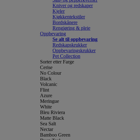
Kniver og redskaper
Kjeler
Kjøkkentekstiler
Bordskånere
Rengjøring & pleie
Oppbevaring
Se alt til oppbevaring
Redskapskrukker
Oppbevaringskrukker
Pet Collection
Sorter etter Farge
Cerise
No Colour
Black
Volcanic
Flint
Azure
Meringue
White
Bleu Riviera
Matte Black
Sea Salt
Nectar
Bamboo Green