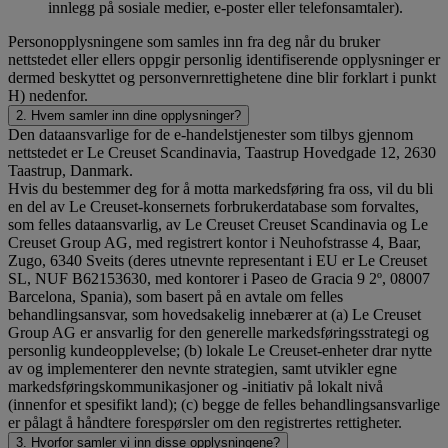
innlegg på sosiale medier, e-poster eller telefonsamtaler).
Personopplysningene som samles inn fra deg når du bruker
nettstedet eller ellers oppgir personlig identifiserende opplysninger er
dermed beskyttet og personvernrettighetene dine blir forklart i punkt
H) nedenfor.
2. Hvem samler inn dine opplysninger?
Den dataansvarlige for de e-handelstjenester som tilbys gjennom
nettstedet er Le Creuset Scandinavia, Taastrup Hovedgade 12, 2630
Taastrup, Danmark.
Hvis du bestemmer deg for å motta markedsføring fra oss, vil du bli
en del av Le Creuset-konsernets forbrukerdatabase som forvaltes,
som felles dataansvarlig, av Le Creuset Creuset Scandinavia og Le
Creuset Group AG, med registrert kontor i Neuhofstrasse 4, Baar,
Zugo, 6340 Sveits (deres utnevnte representant i EU er Le Creuset
SL, NUF B62153630, med kontorer i Paseo de Gracia 9 2º, 08007
Barcelona, Spania), som basert på en avtale om felles
behandlingsansvar, som hovedsakelig innebærer at (a) Le Creuset
Group AG er ansvarlig for den generelle markedsføringsstrategi og
personlig kundeopplevelse; (b) lokale Le Creuset-enheter drar nytte
av og implementerer den nevnte strategien, samt utvikler egne
markedsføringskommunikasjoner og -initiativ på lokalt nivå
(innenfor et spesifikt land); (c) begge de felles behandlingsansvarlige
er pålagt å håndtere forespørsler om den registrertes rettigheter.
3. Hvorfor samler vi inn disse opplysningene?