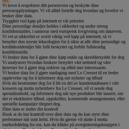
her
.
Vi lover å respektere ditt personvern og beskytte dine
personopplysninger. Vi vil alltid fortelle deg hvordan og hvorfor vi
bruker dine data.
Trygghet ved kjøp på internett er vår prioritet
Dine personlige detaljer holdes i sikkerhet og under streng
konfidensialitet, i samsvar med europeisk lovgivning om datavern.
Vi vet at sikkerhet er svært viktig ved kjøp på internett, så vi
benytter den nyeste teknologien for å sikre at alle dine personlige og
kredittkortdetaljer blir fullt beskyttet og forblir fullstendig
konfidensielle.
Vi bruker data for å gjøre dine kjøp enkle og skreddersydde for deg
Vi analyserer hvordan brukere benytter vårt nettsted og våre
tjenester for å gjøre ting enklere og alltid mer interessante.
Vi bruker data for å gjøre matlaging med Le Creuset til en bedre
opplevelse og for å informere deg om nyheter og tilbud
Hvis du bestemmer deg for å bli en del av kundedatabasen i vårt
konsern og motta nyhetsbrev fra Le Creuset, vil vi sende deg
spesialinnhold, og informere deg når nye produkter blir lansert, om
det er eksklusive tilbud, oppskrifter, kommende arrangementer, eller
spesielle kampanjer tilegnet deg.
Dine data er under din kontroll
Husk at du har kontroll over dine data og du kan styre dine
preferanser når som helst. Hvis du gjerne vil slutte å motta
markedsføring fra oss, kan du klikke på avregistreringsknappen i