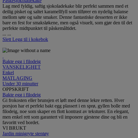
Påskesjokoladekake
Lag med fyldig, saftig sjokoladekake blir perfekt sammen med et
deilig pisket og saltet karamellfyll som tilfører en nydelig balanse
mellom søte og salte smaker. Denne fantastiske desserten er ikke
bare en fest for smaksløkene, men også visuelt, som gjør den til det
perfekte midtpunktet til påskemåltidet.
...
...
Slett
Legg til i kokebok
Bakte egg i filodeig
VANSKELIGHET
Enkel
MATLAGING
Under 30 minutter
OPPSKRIFT
Bakte egg i filodeig
Gi frokosten eller brunsjen et løft med denne lekre retten. Hver
porsjon har et perfekt bakt egg plassert i en sprø, gyllen bolle med
filodeig, noe som skaper en flott kontrast av teksturer. En elegant,
men enkel rett som garantert vil imponere gjestene dine og bli en
favoritt ved bordet.
VI BRUKT
Jardin minigryte stentøy