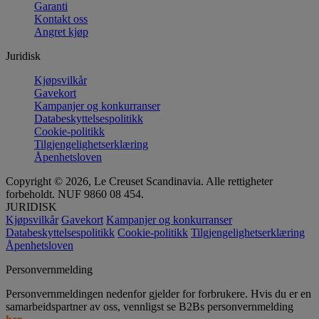
Garanti
Kontakt oss
Angret kjøp
Juridisk
Kjøpsvilkår
Gavekort
Kampanjer og konkurranser
Databeskyttelsespolitikk
Cookie-politikk
Tilgjengelighetserklæring
Åpenhetsloven
Copyright © 2026, Le Creuset Scandinavia. Alle rettigheter
forbeholdt. NUF 9860 08 454.
JURIDISK
Kjøpsvilkår
Gavekort
Kampanjer og konkurranser
Databeskyttelsespolitikk
Cookie-politikk
Tilgjengelighetserklæring
Åpenhetsloven
Personvernmelding
Personvernmeldingen nedenfor gjelder for forbrukere. Hvis du er en
samarbeidspartner av oss, vennligst se B2Bs personvernmelding