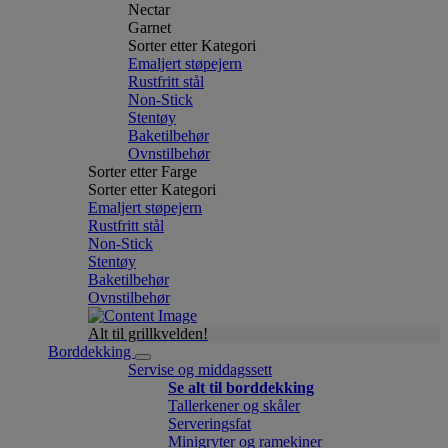
Nectar
Garnet
Sorter etter Kategori
Emaljert støpejern
Rustfritt stål
Non-Stick
Stentøy
Baketilbehør
Ovnstilbehør
Sorter etter Farge
Sorter etter Kategori
Emaljert støpejern
Rustfritt stål
Non-Stick
Stentøy
Baketilbehør
Ovnstilbehør
Alt til grillkvelden!
Borddekking
Servise og middagssett
Se alt til borddekking
Tallerkener og skåler
Serveringsfat
Minigryter og ramekiner