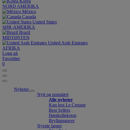
Korea
NORD AMERIKA
México
Canada
United States
SØR-AMERIKA
Brazil
MIDTØSTEN
United Arab Emirates
AFRIKA
Logg på
Favoritter
0
Nyheter
Nytt og populært
Alle nyheter
Kun hos Le Creuset
Best Sellers
Høstkolleksjon
Bryllupsgaver
Nyeste farger