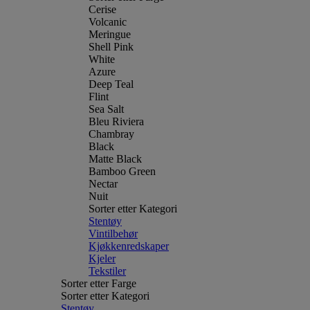
Cerise
Volcanic
Meringue
Shell Pink
White
Azure
Deep Teal
Flint
Sea Salt
Bleu Riviera
Chambray
Black
Matte Black
Bamboo Green
Nectar
Nuit
Sorter etter Kategori
Stentøy
Vintilbehør
Kjøkkenredskaper
Kjeler
Tekstiler
Sorter etter Farge
Sorter etter Kategori
Stentøy