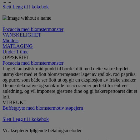
...
...
Slett
Legg til i kokebok
Focaccia med blomstermønster
VANSKELIGHET
Middels
MATLAGING
Under 1 time
OPPSKRIFT
Focaccia med blomstermønster
Lag et fantastisk midtpunkt til bordet ditt med dette vakre brødet
utsmykket med et flott blomstermønster laget av rødløk, rød paprika
og purre, som både ser flott ut og gir en eksplosjon av friske smaker.
Denne dekorative og smakfulle focacciaen er perfekt for enhver
anledning, og vil imponere gjestene dine og gi bakerepertoaret ditt et
løft.
VI BRUKT
Buffetgryte med blomstermotiv støpejern
...
...
Slett
Legg til i kokebok
Vi aksepterer følgende betalingsmetoder