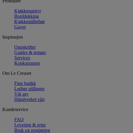
Produkter
Kjøkkenutstyr
Borddekking
Kjøkkentilbehør
Gaver
Inspirasjon
Oppskrifter
Guides & temaer
Services
Konkurranser
Om Le Creuset
Finn butikk
Ledige stillinger
Vår arv
Håndverket vårt
Kundeservice
FAQ
Levering & retur
Bruk og rengjøring