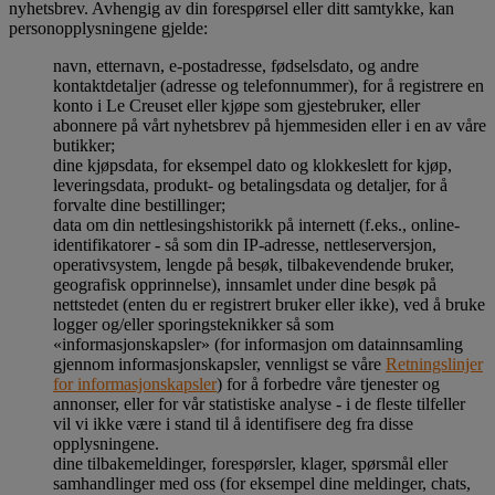
nyhetsbrev. Avhengig av din forespørsel eller ditt samtykke, kan
personopplysningene gjelde:
navn, etternavn, e-postadresse, fødselsdato, og andre
kontaktdetaljer (adresse og telefonnummer), for å registrere en
konto i Le Creuset eller kjøpe som gjestebruker, eller
abonnere på vårt nyhetsbrev på hjemmesiden eller i en av våre
butikker;
dine kjøpsdata, for eksempel dato og klokkeslett for kjøp,
leveringsdata, produkt- og betalingsdata og detaljer, for å
forvalte dine bestillinger;
data om din nettlesingshistorikk på internett (f.eks., online-
identifikatorer - så som din IP-adresse, nettleserversjon,
operativsystem, lengde på besøk, tilbakevendende bruker,
geografisk opprinnelse), innsamlet under dine besøk på
nettstedet (enten du er registrert bruker eller ikke), ved å bruke
logger og/eller sporingsteknikker så som
«informasjonskapsler» (for informasjon om datainnsamling
gjennom informasjonskapsler, vennligst se våre
Retningslinjer
for informasjonskapsler
) for å forbedre våre tjenester og
annonser, eller for vår statistiske analyse - i de fleste tilfeller
vil vi ikke være i stand til å identifisere deg fra disse
opplysningene.
dine tilbakemeldinger, forespørsler, klager, spørsmål eller
samhandlinger med oss (for eksempel dine meldinger, chats,