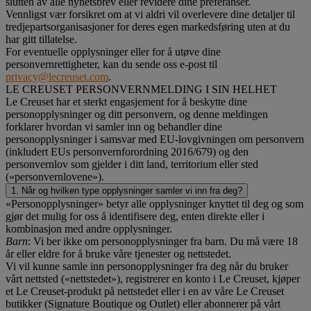
slutten av alle nyhetsbrev eller revidere dine preferanser.
Vennligst vær forsikret om at vi aldri vil overlevere dine detaljer til
tredjepartsorganisasjoner for deres egen markedsføring uten at du
har gitt tillatelse.
For eventuelle opplysninger eller for å utøve dine
personvernrettigheter, kan du sende oss e-post til
privacy@lecreuset.com
.
LE CREUSET PERSONVERNMELDING I SIN HELHET
Le Creuset har et sterkt engasjement for å beskytte dine
personopplysninger og ditt personvern, og denne meldingen
forklarer hvordan vi samler inn og behandler dine
personopplysninger i samsvar med EU-lovgivningen om personvern
(inkludert EUs personvernforordning 2016/679) og den
personvernlov som gjelder i ditt land, territorium eller sted
(«personvernlovene»).
1. Når og hvilken type opplysninger samler vi inn fra deg?
«Personopplysninger» betyr alle opplysninger knyttet til deg og som
gjør det mulig for oss å identifisere deg, enten direkte eller i
kombinasjon med andre opplysninger.
Barn
: Vi ber ikke om personopplysninger fra barn. Du må være 18
år eller eldre for å bruke våre tjenester og nettstedet.
Vi vil kunne samle inn personopplysninger fra deg når du bruker
vårt nettsted («nettstedet»), registrerer en konto i Le Creuset, kjøper
et Le Creuset-produkt på nettstedet eller i en av våre Le Creuset
butikker (Signature Boutique og Outlet) eller abonnerer på vårt