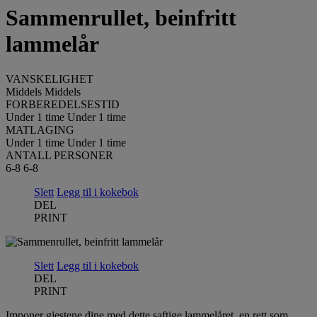
Sammenrullet, beinfritt
lammelår
VANSKELIGHET
Middels
Middels
FORBEREDELSESTID
Under 1 time
Under 1 time
MATLAGING
Under 1 time
Under 1 time
ANTALL PERSONER
6-8
6-8
Slett
Legg til i kokebok
DEL
PRINT
Slett
Legg til i kokebok
DEL
PRINT
Imponer gjestene dine med dette saftige lammelåret, en rett som