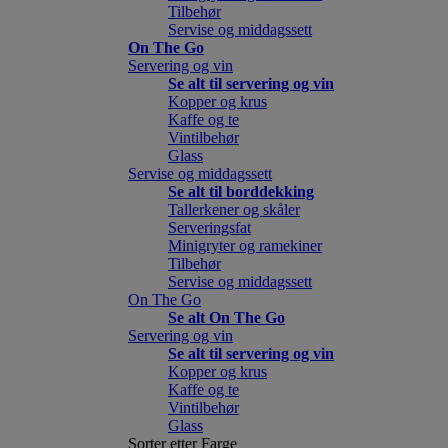
Tilbehør
Servise og middagssett
On The Go
Servering og vin
Se alt til servering og vin
Kopper og krus
Kaffe og te
Vintilbehør
Glass
Servise og middagssett
Se alt til borddekking
Tallerkener og skåler
Serveringsfat
Minigryter og ramekiner
Tilbehør
Servise og middagssett
On The Go
Se alt On The Go
Servering og vin
Se alt til servering og vin
Kopper og krus
Kaffe og te
Vintilbehør
Glass
Sorter etter Farge