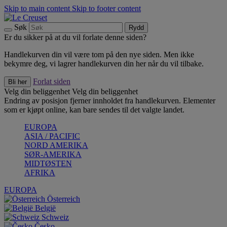
Skip to main content
Skip to footer content
Søk
Rydd
Er du sikker på at du vil forlate denne siden?
Handlekurven din vil være tom på den nye siden. Men ikke
bekymre deg, vi lagrer handlekurven din her når du vil tilbake.
Forlat siden
Bli her
Velg din beliggenhet
Velg din beliggenhet
Endring av posisjon fjerner innholdet fra handlekurven. Elementer
som er kjøpt online, kan bare sendes til det valgte landet.
EUROPA
ASIA / PACIFIC
NORD AMERIKA
SØR-AMERIKA
MIDTØSTEN
AFRIKA
EUROPA
Österreich
België
Schweiz
Česko