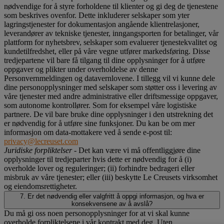
nødvendige for å styre forholdene til klienter og gi deg de tjenestene
som beskrives ovenfor. Dette inkluderer selskaper som yter
lagringstjenester for dokumentasjon angående klientrelasjoner,
leverandører av tekniske tjenester, inngangsporten for betalinger, vår
plattform for nyhetsbrev, selskaper som evaluerer tjenestekvalitet og
kundetilfredshet, eller på våre vegne utfører markedsføring. Disse
tredjepartene vil bare få tilgang til dine opplysninger for å utføre
oppgaver og plikter under overholdelse av denne
Personvernmeldingen og datavernlovene. I tillegg vil vi kunne dele
dine personopplysninger med selskaper som støtter oss i levering av
våre tjenester med andre administrative eller driftsmessige oppgaver,
som autonome kontrollører. Som for eksempel våre logistiske
partnere. De vil bare bruke dine opplysninger i den utstrekning det
er nødvendig for å utføre sine funksjoner. Du kan be om mer
informasjon om data-mottakere ved å sende e-post til:
privacy@lecreuset.com
Juridiske forpliktelser
- Det kan være vi må offentliggjøre dine
opplysninger til tredjeparter hvis dette er nødvendig for å (i)
overholde lover og reguleringer; (ii) forhindre bedrageri eller
misbruk av våre tjenester; eller (iii) beskytte Le Creusets virksomhet
og eiendomsrettigheter.
7. Er det nødvendig eller valgfritt å oppgi informasjon, og hva er
konsekvensene av å avslå?
Du må gi oss noen personopplysninger for at vi skal kunne
overholde forpliktelsene i vår kontrakt med deg. Uten