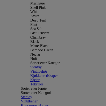
Meringue
Shell Pink
White
Azure
Deep Teal
Flint
Sea Salt
Bleu Riviera
Chambray
Black
Matte Black
Bamboo Green
Nectar
Nuit
Sorter etter Kategori
Stentøy
Vintilbehør
Kjøkkenredskaper
Kjeler
Tekstiler
Sorter etter Farge
Sorter etter Kategori
Stentøy
Vintilbehør
Kjøkkenredskaper