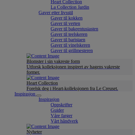
Heart Collection
La Collection Jardin
Gaver etter livsstil
Gaver til kokken
Gaver til verten
Gaver til bakeentusiasten
Gaver til teelskeren
Gaver til baristaen
Gaver til vinelskeren
Gaver til grillmesteren
Blomster i sin vakreste form
Utforsk kolleksjonen inspirert av hagens vakreste
former.
Heart Collection
Forelsk deg i Heart-kolleksjonen fra Le Creuset.
Inspirasjon
Inspirasjon
Oppskrifter
Guider
Våre farger
Vårt håndverk
Nyheter