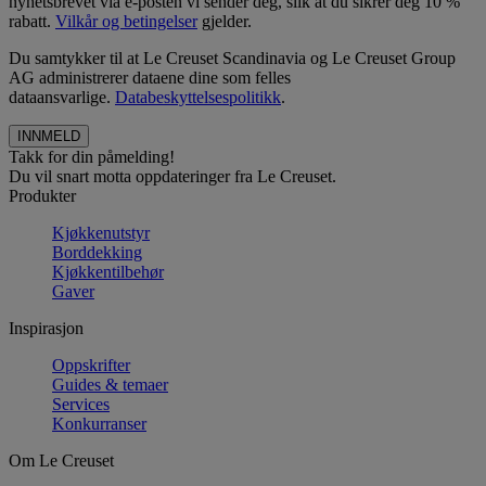
nyhetsbrevet via e-posten vi sender deg, slik at du sikrer deg 10 %
rabatt.
Vilkår og betingelser
gjelder.
Du samtykker til at Le Creuset Scandinavia og Le Creuset Group
AG administrerer dataene dine som felles
dataansvarlige.
Databeskyttelsespolitikk
.
Takk for din påmelding!
Du vil snart motta oppdateringer fra Le Creuset.
Produkter
Kjøkkenutstyr
Borddekking
Kjøkkentilbehør
Gaver
Inspirasjon
Oppskrifter
Guides & temaer
Services
Konkurranser
Om Le Creuset