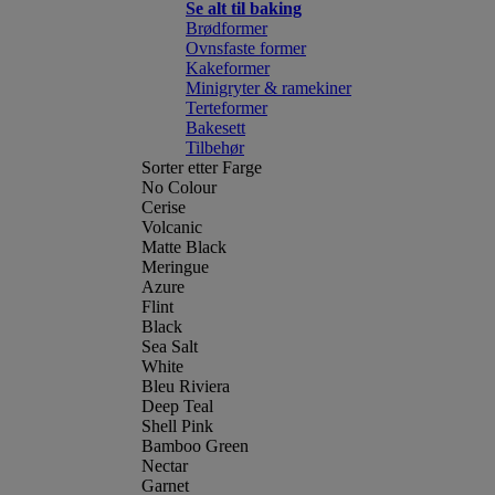
Se alt til baking
Brødformer
Ovnsfaste former
Kakeformer
Minigryter & ramekiner
Terteformer
Bakesett
Tilbehør
Sorter etter Farge
No Colour
Cerise
Volcanic
Matte Black
Meringue
Azure
Flint
Black
Sea Salt
White
Bleu Riviera
Deep Teal
Shell Pink
Bamboo Green
Nectar
Garnet