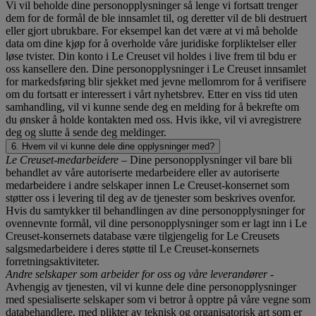
Vi vil beholde dine personopplysninger så lenge vi fortsatt trenger
dem for de formål de ble innsamlet til, og deretter vil de bli destruert
eller gjort ubrukbare. For eksempel kan det være at vi må beholde
data om dine kjøp for å overholde våre juridiske forpliktelser eller
løse tvister. Din konto i Le Creuset vil holdes i live frem til bdu er
oss kansellere den. Dine personopplysninger i Le Creuset innsamlet
for markedsføring blir sjekket med jevne mellomrom for å verifisere
om du fortsatt er interessert i vårt nyhetsbrev. Etter en viss tid uten
samhandling, vil vi kunne sende deg en melding for å bekrefte om
du ønsker å holde kontakten med oss. Hvis ikke, vil vi avregistrere
deg og slutte å sende deg meldinger.
6. Hvem vil vi kunne dele dine opplysninger med?
Le Creuset-medarbeidere
– Dine personopplysninger vil bare bli
behandlet av våre autoriserte medarbeidere eller av autoriserte
medarbeidere i andre selskaper innen Le Creuset-konsernet som
støtter oss i levering til deg av de tjenester som beskrives ovenfor.
Hvis du samtykker til behandlingen av dine personopplysninger for
ovennevnte formål, vil dine personopplysninger som er lagt inn i Le
Creuset-konsernets database være tilgjengelig for Le Creusets
salgsmedarbeidere i deres støtte til Le Creuset-konsernets
forretningsaktiviteter.
Andre selskaper som arbeider for oss og våre leverandører
-
Avhengig av tjenesten, vil vi kunne dele dine personopplysninger
med spesialiserte selskaper som vi betror å opptre på våre vegne som
databehandlere, med plikter av teknisk og organisatorisk art som er