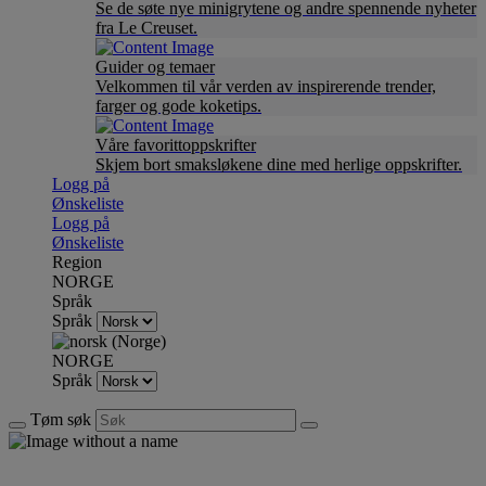
Se de søte nye minigrytene og andre spennende nyheter
fra Le Creuset.
Guider og temaer
Velkommen til vår verden av inspirerende trender,
farger og gode koketips.
Våre favorittoppskrifter
Skjem bort smaksløkene dine med herlige oppskrifter.
Logg på
Ønskeliste
Logg på
Ønskeliste
Region
NORGE
Språk
Språk
NORGE
Språk
Tøm søk