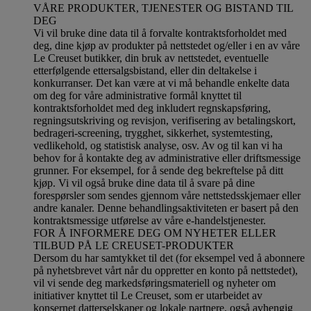
VÅRE PRODUKTER, TJENESTER OG BISTAND TIL
DEG
Vi vil bruke dine data til å forvalte kontraktsforholdet med
deg, dine kjøp av produkter på nettstedet og/eller i en av våre
Le Creuset butikker, din bruk av nettstedet, eventuelle
etterfølgende ettersalgsbistand, eller din deltakelse i
konkurranser. Det kan være at vi må behandle enkelte data
om deg for våre administrative formål knyttet til
kontraktsforholdet med deg inkludert regnskapsføring,
regningsutskriving og revisjon, verifisering av betalingskort,
bedrageri-screening, trygghet, sikkerhet, systemtesting,
vedlikehold, og statistisk analyse, osv. Av og til kan vi ha
behov for å kontakte deg av administrative eller driftsmessige
grunner. For eksempel, for å sende deg bekreftelse på ditt
kjøp. Vi vil også bruke dine data til å svare på dine
forespørsler som sendes gjennom våre nettstedsskjemaer eller
andre kanaler. Denne behandlingsaktiviteten er basert på den
kontraktsmessige utførelse av våre e-handelstjenester.
FOR Å INFORMERE DEG OM NYHETER ELLER
TILBUD PÅ LE CREUSET-PRODUKTER
Dersom du har samtykket til det (for eksempel ved å abonnere
på nyhetsbrevet vårt når du oppretter en konto på nettstedet),
vil vi sende deg markedsføringsmateriell og nyheter om
initiativer knyttet til Le Creuset, som er utarbeidet av
konsernet datterselskaper og lokale partnere, også avhengig