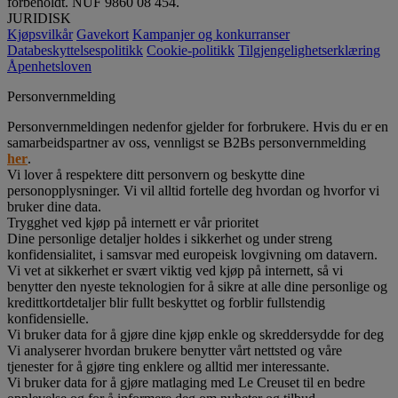
forbeholdt. NUF 9860 08 454.
JURIDISK
Kjøpsvilkår
Gavekort
Kampanjer og konkurranser
Databeskyttelsespolitikk
Cookie-politikk
Tilgjengelighetserklæring
Åpenhetsloven
Personvernmelding
Personvernmeldingen nedenfor gjelder for forbrukere. Hvis du er en
samarbeidspartner av oss, vennligst se B2Bs personvernmelding
her
.
Vi lover å respektere ditt personvern og beskytte dine
personopplysninger. Vi vil alltid fortelle deg hvordan og hvorfor vi
bruker dine data.
Trygghet ved kjøp på internett er vår prioritet
Dine personlige detaljer holdes i sikkerhet og under streng
konfidensialitet, i samsvar med europeisk lovgivning om datavern.
Vi vet at sikkerhet er svært viktig ved kjøp på internett, så vi
benytter den nyeste teknologien for å sikre at alle dine personlige og
kredittkortdetaljer blir fullt beskyttet og forblir fullstendig
konfidensielle.
Vi bruker data for å gjøre dine kjøp enkle og skreddersydde for deg
Vi analyserer hvordan brukere benytter vårt nettsted og våre
tjenester for å gjøre ting enklere og alltid mer interessante.
Vi bruker data for å gjøre matlaging med Le Creuset til en bedre