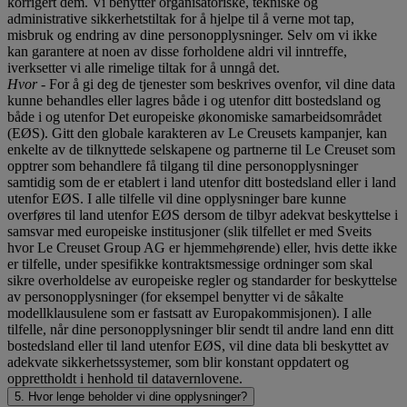
korrigert dem. Vi benytter organisatoriske, tekniske og
administrative sikkerhetstiltak for å hjelpe til å verne mot tap,
misbruk og endring av dine personopplysninger. Selv om vi ikke
kan garantere at noen av disse forholdene aldri vil inntreffe,
iverksetter vi alle rimelige tiltak for å unngå det.
Hvor
- For å gi deg de tjenester som beskrives ovenfor, vil dine data
kunne behandles eller lagres både i og utenfor ditt bostedsland og
både i og utenfor Det europeiske økonomiske samarbeidsområdet
(EØS). Gitt den globale karakteren av Le Creusets kampanjer, kan
enkelte av de tilknyttede selskapene og partnerne til Le Creuset som
opptrer som behandlere få tilgang til dine personopplysninger
samtidig som de er etablert i land utenfor ditt bostedsland eller i land
utenfor EØS. I alle tilfelle vil dine opplysninger bare kunne
overføres til land utenfor EØS dersom de tilbyr adekvat beskyttelse i
samsvar med europeiske institusjoner (slik tilfellet er med Sveits
hvor Le Creuset Group AG er hjemmehørende) eller, hvis dette ikke
er tilfelle, under spesifikke kontraktsmessige ordninger som skal
sikre overholdelse av europeiske regler og standarder for beskyttelse
av personopplysninger (for eksempel benytter vi de såkalte
modellklausulene som er fastsatt av Europakommisjonen). I alle
tilfelle, når dine personopplysninger blir sendt til andre land enn ditt
bostedsland eller til land utenfor EØS, vil dine data bli beskyttet av
adekvate sikkerhetssystemer, som blir konstant oppdatert og
opprettholdt i henhold til datavernlovene.
5. Hvor lenge beholder vi dine opplysninger?