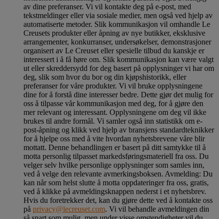
av dine preferanser. Vi vil kontakte deg på e-post, med
tekstmeldinger eller via sosiale medier, men også ved hjelp av
automatiserte metoder. Slik kommunikasjon vil omhandle Le
Creusets produkter eller åpning av nye butikker, eksklusive
arrangementer, konkurranser, undersøkelser, demonstrasjoner
organisert av Le Creuset eller spesielle tilbud du kanskje er
interessert i å få høre om. Slik kommunikasjon kan være valgt
ut eller skreddersydd for deg basert på opplysninger vi har om
deg, slik som hvor du bor og din kjøpshistorikk, eller
preferanser for våre produkter. Vi vil bruke opplysningene
dine for å forstå dine interesser bedre. Dette gjør det mulig for
oss å tilpasse vår kommunikasjon med deg, for å gjøre den
mer relevant og interessant. Opplysningene om deg vil ikke
brukes til andre formål. Vi samler også inn statistikk om e-
post-åpning og klikk ved hjelp av bransjens standardteknikker
for å hjelpe oss med å vite hvordan nyhetsbrevene våre blir
mottatt. Denne behandlingen er basert på ditt samtykke til å
motta personlig tilpasset markedsføringsmateriell fra oss. Du
velger selv hvilke personlige opplysninger som samles inn,
ved å velge den relevante avmerkingsboksen. Avmelding: Du
kan når som helst slutte å motta oppdateringer fra oss, gratis,
ved å klikke på avmeldingsknappen nederst i et nyhetsbrev.
Hvis du foretrekker det, kan du gjøre dette ved å kontakte oss
på
privacy@lecreuset.com
. Vi vil behandle avmeldingen din
så snart som mulig, men under visse omstendigheter vil du