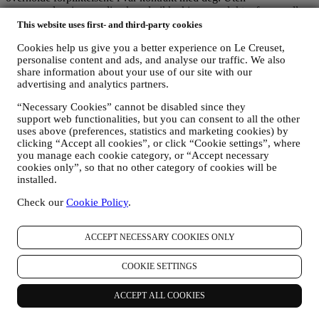
personopplysningene dine kan du ikke kjøpe produkter fra oss eller
registrere en Le Creuset-konto på nettsiden. Vi må kanskje
This website uses first- and third-party cookies
oppbevare noen av disse opplysningene for å overholde våre
Cookies help us give you a better experience on Le Creuset,
juridiske forpliktelser. Det er valgfritt å oppgi personopplysninger
personalise content and ads, and analyse our traffic. We also
for markedsføringsformål, nyhetsbrev og tilpasset innhold. Hvis du
share information about your use of our site with our
ikke oppgir personopplysninger for disse formålene, får det ikke
advertising and analytics partners.
noen negative konsekvenser for deg, men dette betyr at vi ikke kan
sende deg nyhetsbrev og kampanjetilbud fra Le Creuset. Hvis du
“Necessary Cookies” cannot be disabled since they
samtykker til at Le Creuset behandler personopplysninger for disse
support web functionalities, but you can consent to all the other
formålene, kan du trekke tilbake samtykket ditt når som helst ved å
uses above (preferences, statistics and marketing cookies) by
melde deg av, endre på innstillingene dine for informasjonskapsler
clicking “Accept all cookies”, or click “Cookie settings”, where
eller sende en e-post til
privacy@lecreuset.com
.
you manage each cookie category, or “Accept necessary
8. Hvordan kan du få tilgang til de opplysninger vi har om deg eller
cookies only”, so that no other category of cookies will be
utøve dine personvernrettigheter?
installed.
Hvis du ønsker å utøve dine rettigheter til innsyn, korrigering,
kansellering, overførbarhet og innsigelser etter datavernlovene, som
Check our
Cookie Policy
.
spesifisert nedenfor, eller femme klager og andre forespørsler,
vennligst send e-post til
privacy@lecreuset.com
.
ACCEPT NECESSARY COOKIES ONLY
Etter datavernlovene har du rett til:
innsyn i dine personopplysninger: du kan be om å bli
COOKIE SETTINGS
informert om hva vi gjør med dine data (særlig for å motta
detaljer om datakilden og datakategoriene, formålene og
ACCEPT ALL COOKIES
metodene for behandlingen, om mulig den forespeilte
perioden for hvor lenge dataene vil bli lagret eller kriteriene