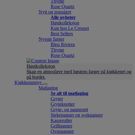
Thyme
Rose Quartz
Nytt og populært
Alle nyheter
Høstkolleksjon
Kun hos Le Creuset
Best Sellers
Nyeste farger
Bleu Riviera
Thyme
Rose Quartz
Høstkolleksjon
Skap en atmosfære med høstens farger på kjøkkenet og
på bordet.
Kjøkkenutstyr
Matlaging
Se alt til matlaging
Gryter
Gryteknotter
Gryte- og pannesett
Stekepanner og wokpanner
Kasseroller
Grillpanner
Ovnspanner