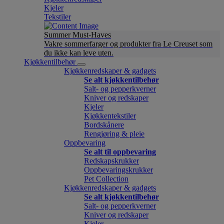
Kjeler
Tekstiler
Summer Must-Haves
Vakre sommerfarger og produkter fra Le Creuset som
du ikke kan leve uten.
Kjøkkentilbehør
Kjøkkenredskaper & gadgets
Se alt kjøkkentilbehør
Salt- og pepperkverner
Kniver og redskaper
Kjeler
Kjøkkentekstiler
Bordskånere
Rengjøring & pleie
Oppbevaring
Se alt til oppbevaring
Redskapskrukker
Oppbevaringskrukker
Pet Collection
Kjøkkenredskaper & gadgets
Se alt kjøkkentilbehør
Salt- og pepperkverner
Kniver og redskaper
Kjeler