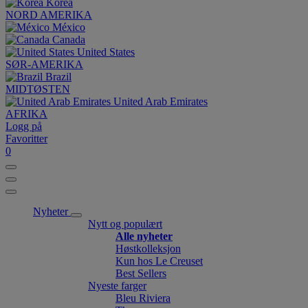
Korea
NORD AMERIKA
México
Canada
United States
SØR-AMERIKA
Brazil
MIDTØSTEN
United Arab Emirates
AFRIKA
Logg på
Favoritter
0
Nyheter
Nytt og populært
Alle nyheter
Høstkolleksjon
Kun hos Le Creuset
Best Sellers
Nyeste farger
Bleu Riviera