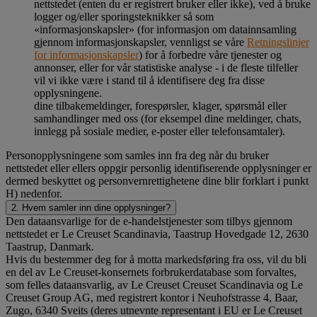
nettstedet (enten du er registrert bruker eller ikke), ved å bruke
logger og/eller sporingsteknikker så som
«informasjonskapsler» (for informasjon om datainnsamling
gjennom informasjonskapsler, vennligst se våre
Retningslinjer
for informasjonskapsler
) for å forbedre våre tjenester og
annonser, eller for vår statistiske analyse - i de fleste tilfeller
vil vi ikke være i stand til å identifisere deg fra disse
opplysningene.
dine tilbakemeldinger, forespørsler, klager, spørsmål eller
samhandlinger med oss (for eksempel dine meldinger, chats,
innlegg på sosiale medier, e-poster eller telefonsamtaler).
Personopplysningene som samles inn fra deg når du bruker
nettstedet eller ellers oppgir personlig identifiserende opplysninger er
dermed beskyttet og personvernrettighetene dine blir forklart i punkt
H) nedenfor.
2. Hvem samler inn dine opplysninger?
Den dataansvarlige for de e-handelstjenester som tilbys gjennom
nettstedet er Le Creuset Scandinavia, Taastrup Hovedgade 12, 2630
Taastrup, Danmark.
Hvis du bestemmer deg for å motta markedsføring fra oss, vil du bli
en del av Le Creuset-konsernets forbrukerdatabase som forvaltes,
som felles dataansvarlig, av Le Creuset Creuset Scandinavia og Le
Creuset Group AG, med registrert kontor i Neuhofstrasse 4, Baar,
Zugo, 6340 Sveits (deres utnevnte representant i EU er Le Creuset