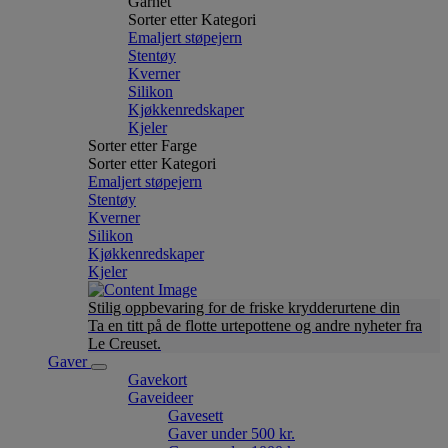
Garnet
Sorter etter Kategori
Emaljert støpejern
Stentøy
Kverner
Silikon
Kjøkkenredskaper
Kjeler
Sorter etter Farge
Sorter etter Kategori
Emaljert støpejern
Stentøy
Kverner
Silikon
Kjøkkenredskaper
Kjeler
Stilig oppbevaring for de friske krydderurtene din
Ta en titt på de flotte urtepottene og andre nyheter fra
Le Creuset.
Gaver
Gavekort
Gaveideer
Gavesett
Gaver under 500 kr.