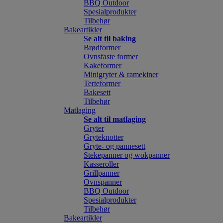
BBQ Outdoor
Spesialprodukter
Tilbehør
Bakeartikler
Se alt til baking
Brødformer
Ovnsfaste former
Kakeformer
Minigryter & ramekiner
Terteformer
Bakesett
Tilbehør
Matlaging
Se alt til matlaging
Gryter
Gryteknotter
Gryte- og pannesett
Stekepanner og wokpanner
Kasseroller
Grillpanner
Ovnspanner
BBQ Outdoor
Spesialprodukter
Tilbehør
Bakeartikler