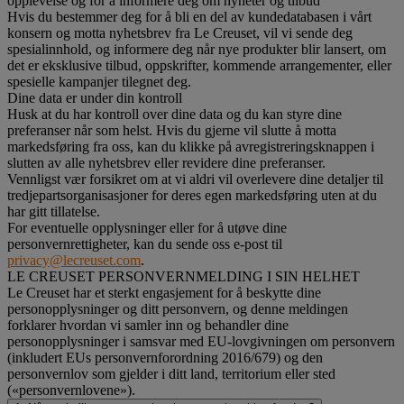
opplevelse og for å informere deg om nyheter og tilbud
Hvis du bestemmer deg for å bli en del av kundedatabasen i vårt
konsern og motta nyhetsbrev fra Le Creuset, vil vi sende deg
spesialinnhold, og informere deg når nye produkter blir lansert, om
det er eksklusive tilbud, oppskrifter, kommende arrangementer, eller
spesielle kampanjer tilegnet deg.
Dine data er under din kontroll
Husk at du har kontroll over dine data og du kan styre dine
preferanser når som helst. Hvis du gjerne vil slutte å motta
markedsføring fra oss, kan du klikke på avregistreringsknappen i
slutten av alle nyhetsbrev eller revidere dine preferanser.
Vennligst vær forsikret om at vi aldri vil overlevere dine detaljer til
tredjepartsorganisasjoner for deres egen markedsføring uten at du
har gitt tillatelse.
For eventuelle opplysninger eller for å utøve dine
personvernrettigheter, kan du sende oss e-post til
privacy@lecreuset.com
.
LE CREUSET PERSONVERNMELDING I SIN HELHET
Le Creuset har et sterkt engasjement for å beskytte dine
personopplysninger og ditt personvern, og denne meldingen
forklarer hvordan vi samler inn og behandler dine
personopplysninger i samsvar med EU-lovgivningen om personvern
(inkludert EUs personvernforordning 2016/679) og den
personvernlov som gjelder i ditt land, territorium eller sted
(«personvernlovene»).