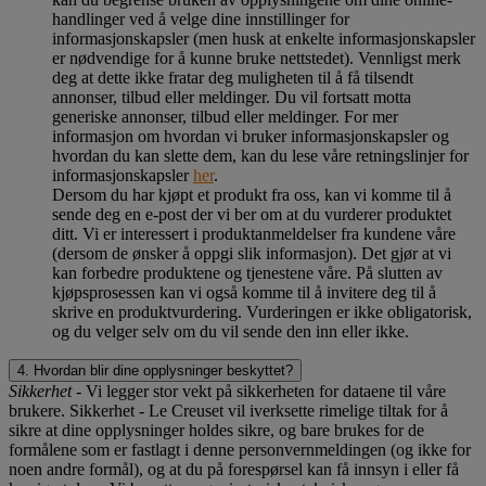
handlinger ved å velge dine innstillinger for
informasjonskapsler (men husk at enkelte informasjonskapsler
er nødvendige for å kunne bruke nettstedet). Vennligst merk
deg at dette ikke fratar deg muligheten til å få tilsendt
annonser, tilbud eller meldinger. Du vil fortsatt motta
generiske annonser, tilbud eller meldinger. For mer
informasjon om hvordan vi bruker informasjonskapsler og
hvordan du kan slette dem, kan du lese våre retningslinjer for
informasjonskapsler
her
.
Dersom du har kjøpt et produkt fra oss, kan vi komme til å
sende deg en e-post der vi ber om at du vurderer produktet
ditt. Vi er interessert i produktanmeldelser fra kundene våre
(dersom de ønsker å oppgi slik informasjon). Det gjør at vi
kan forbedre produktene og tjenestene våre. På slutten av
kjøpsprosessen kan vi også komme til å invitere deg til å
skrive en produktvurdering. Vurderingen er ikke obligatorisk,
og du velger selv om du vil sende den inn eller ikke.
4. Hvordan blir dine opplysninger beskyttet?
Sikkerhet
- Vi legger stor vekt på sikkerheten for dataene til våre
brukere. Sikkerhet - Le Creuset vil iverksette rimelige tiltak for å
sikre at dine opplysninger holdes sikre, og bare brukes for de
formålene som er fastlagt i denne personvernmeldingen (og ikke for
noen andre formål), og at du på forespørsel kan få innsyn i eller få