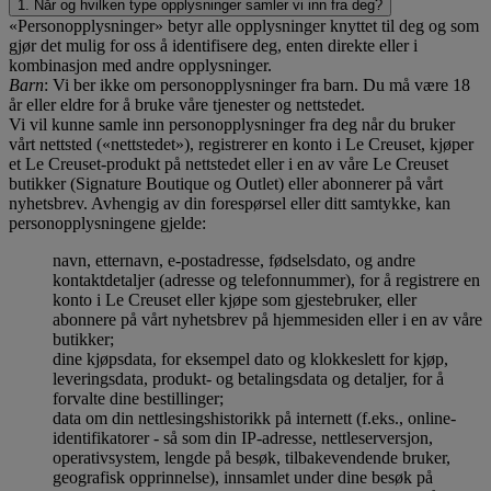
1. Når og hvilken type opplysninger samler vi inn fra deg?
«Personopplysninger» betyr alle opplysninger knyttet til deg og som
gjør det mulig for oss å identifisere deg, enten direkte eller i
kombinasjon med andre opplysninger.
Barn
: Vi ber ikke om personopplysninger fra barn. Du må være 18
år eller eldre for å bruke våre tjenester og nettstedet.
Vi vil kunne samle inn personopplysninger fra deg når du bruker
vårt nettsted («nettstedet»), registrerer en konto i Le Creuset, kjøper
et Le Creuset-produkt på nettstedet eller i en av våre Le Creuset
butikker (Signature Boutique og Outlet) eller abonnerer på vårt
nyhetsbrev. Avhengig av din forespørsel eller ditt samtykke, kan
personopplysningene gjelde:
navn, etternavn, e-postadresse, fødselsdato, og andre
kontaktdetaljer (adresse og telefonnummer), for å registrere en
konto i Le Creuset eller kjøpe som gjestebruker, eller
abonnere på vårt nyhetsbrev på hjemmesiden eller i en av våre
butikker;
dine kjøpsdata, for eksempel dato og klokkeslett for kjøp,
leveringsdata, produkt- og betalingsdata og detaljer, for å
forvalte dine bestillinger;
data om din nettlesingshistorikk på internett (f.eks., online-
identifikatorer - så som din IP-adresse, nettleserversjon,
operativsystem, lengde på besøk, tilbakevendende bruker,
geografisk opprinnelse), innsamlet under dine besøk på