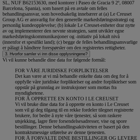
SL, NUF B62153630, med kontorer i Paseo de Gracia 9 2º, 08007
Barcelona, Spania), som basert på en avtale om felles
behandlingsansvar, som hovedsakelig innebærer at (a) Le Creuset
Group AG er ansvarlig for den generelle markedsføringsstrategi og
personlig kundeopplevelse; (b) lokale Le Creuset-enheter drar nytte
av og implementerer den nevnte strategien, samt utvikler egne
markedsføringskommunikasjoner og -initiativ på lokalt nivå
(innenfor et spesifikt land); (c) begge de felles behandlingsansvarlige
er pålagt å håndtere forespørsler om den registrertes rettigheter.
3. Hvorfor samler vi inn disse opplysningene?
Vi vil kunne behandle dine data for følgende formål:
FOR VÅRE JURIDISKE FORPLIKTELSER
Det kan være at vi må behandle enkelte data om deg for å
oppfylle våre juridiske forpliktelser og andre forpliktelser som
oppstår på grunnlag av instruksjoner som mottas fra
myndighetene.
FOR Å OPPRETTE EN KONTO I LE CREUSET
Vi vil bruke dine data for å opprette en konto i Le Creuset
som vil gi deg tilgang til en rekke fordeler tilegnet registrerte
brukere, for bedre å nyte våre tjenester, så som raskere
utsjekking, lagre flere forsendelsesadresser, vise og spore
bestillinger. Denne behandlingsaktiviteten er basert på den
kontraktsmessige utførelse av denne tjenesten.
FOR Å FORVALTE DINE BESTILLINGER OG LEVERE