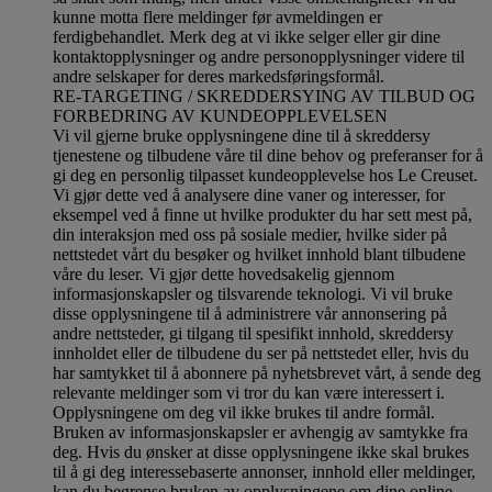
kunne motta flere meldinger før avmeldingen er
ferdigbehandlet.
Merk deg at vi ikke selger eller gir dine
kontaktopplysninger og andre personopplysninger videre til
andre selskaper for deres markedsføringsformål
.
RE-TARGETING / SKREDDERSYING AV TILBUD OG
FORBEDRING AV KUNDEOPPLEVELSEN
Vi vil gjerne bruke opplysningene dine til å skreddersy
tjenestene og tilbudene våre til dine behov og preferanser for å
gi deg en personlig tilpasset kundeopplevelse hos Le Creuset.
Vi gjør dette ved å analysere dine vaner og interesser, for
eksempel ved å finne ut hvilke produkter du har sett mest på,
din interaksjon med oss på sosiale medier, hvilke sider på
nettstedet vårt du besøker og hvilket innhold blant tilbudene
våre du leser. Vi gjør dette hovedsakelig gjennom
informasjonskapsler og tilsvarende teknologi. Vi vil bruke
disse opplysningene til å administrere vår annonsering på
andre nettsteder, gi tilgang til spesifikt innhold, skreddersy
innholdet eller de tilbudene du ser på nettstedet eller, hvis du
har samtykket til å abonnere på nyhetsbrevet vårt, å sende deg
relevante meldinger som vi tror du kan være interessert i.
Opplysningene om deg vil ikke brukes til andre formål.
Bruken av informasjonskapsler er avhengig av samtykke fra
deg. Hvis du ønsker at disse opplysningene ikke skal brukes
til å gi deg interessebaserte annonser, innhold eller meldinger,
kan du begrense bruken av opplysningene om dine online-