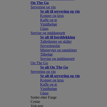
On The Go
Servering og vin
Se alt til servering og vin
Kopper og krus
Kaffe og te
Vintilbehør
Glass
Servise og middagssett
Se alt til borddekking
Tallerkener og skåler
Serveringsfat
Minigryter og ramekiner
Tilbehør
Servise og middagssett
On The Go
Se alt On The Go
Servering og vin
Se alt til servering og vin
Kopper og krus
Kaffe og te
Vintilbehør
Glass
Sorter etter Farge
Cerise
Volcanic