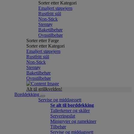
Sorter etter Kategori
Emaljert støpejern
Rustfritt stål
Non-Stick
Stentøy
Baketilbehør
Ovnstilbehør
Sorter etter Farge
Sorter etter Kategori
Emaljert støpejern
Rustfritt stål
Non-Stick
Stentøy
Baketilbehør
Ovnstilbehør
Alt til grillkvelden!
Borddekking
Servise og middagssett
Se alt til borddekking
Tallerkener og skåler
Serveringsfat
Minigryter og ramekiner
Tilbehør
Servise og middagssett