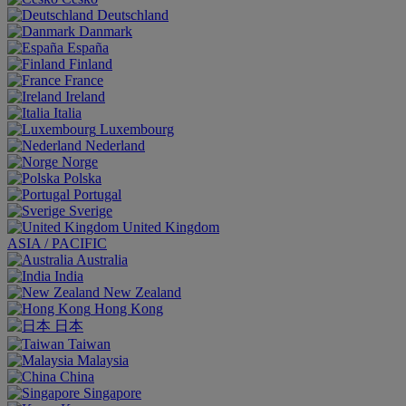
Deutschland
Danmark
España
Finland
France
Ireland
Italia
Luxembourg
Nederland
Norge
Polska
Portugal
Sverige
United Kingdom
ASIA / PACIFIC
Australia
India
New Zealand
Hong Kong
日本
Taiwan
Malaysia
China
Singapore