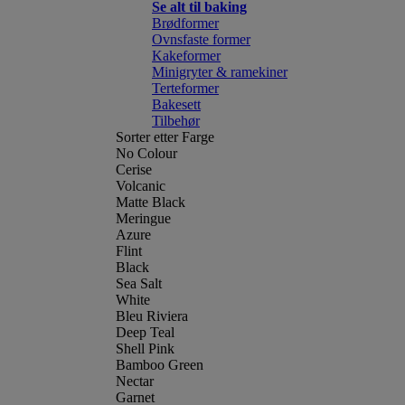
Se alt til baking
Brødformer
Ovnsfaste former
Kakeformer
Minigryter & ramekiner
Terteformer
Bakesett
Tilbehør
Sorter etter Farge
No Colour
Cerise
Volcanic
Matte Black
Meringue
Azure
Flint
Black
Sea Salt
White
Bleu Riviera
Deep Teal
Shell Pink
Bamboo Green
Nectar
Garnet