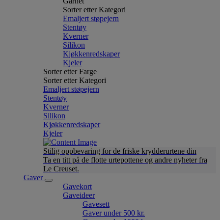
Garnet
Sorter etter Kategori
Emaljert støpejern
Stentøy
Kverner
Silikon
Kjøkkenredskaper
Kjeler
Sorter etter Farge
Sorter etter Kategori
Emaljert støpejern
Stentøy
Kverner
Silikon
Kjøkkenredskaper
Kjeler
Stilig oppbevaring for de friske krydderurtene din
Ta en titt på de flotte urtepottene og andre nyheter fra
Le Creuset.
Gaver
Gavekort
Gaveideer
Gavesett
Gaver under 500 kr.