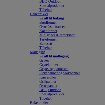
BBQ Outdoor
Spesialprodukter
Tilbehør
Bakeartikler
Se alt til baking
Brødformer
Ovnsfaste former
Kakeformer
Minigryter & ramekiner
Terteformer
Bakesett
Tilbehør
Matlaging
Se alt til matlaging
Gryter
Gryteknotter
Gryte- og pannesett
Stekepanner og wokpanner
Kasseroller
Grillpanner
Ovnspanner
BBQ Outdoor
Spesialprodukter
Tilbehør
Bakeartikler