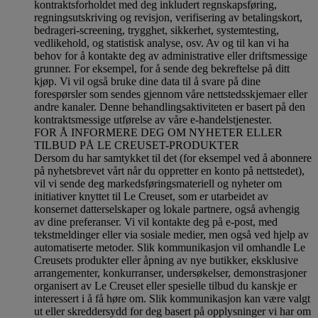
kontraktsforholdet med deg inkludert regnskapsføring,
regningsutskriving og revisjon, verifisering av betalingskort,
bedrageri-screening, trygghet, sikkerhet, systemtesting,
vedlikehold, og statistisk analyse, osv. Av og til kan vi ha
behov for å kontakte deg av administrative eller driftsmessige
grunner. For eksempel, for å sende deg bekreftelse på ditt
kjøp. Vi vil også bruke dine data til å svare på dine
forespørsler som sendes gjennom våre nettstedsskjemaer eller
andre kanaler. Denne behandlingsaktiviteten er basert på den
kontraktsmessige utførelse av våre e-handelstjenester.
FOR Å INFORMERE DEG OM NYHETER ELLER
TILBUD PÅ LE CREUSET-PRODUKTER
Dersom du har samtykket til det (for eksempel ved å abonnere
på nyhetsbrevet vårt når du oppretter en konto på nettstedet),
vil vi sende deg markedsføringsmateriell og nyheter om
initiativer knyttet til Le Creuset, som er utarbeidet av
konsernet datterselskaper og lokale partnere, også avhengig
av dine preferanser. Vi vil kontakte deg på e-post, med
tekstmeldinger eller via sosiale medier, men også ved hjelp av
automatiserte metoder. Slik kommunikasjon vil omhandle Le
Creusets produkter eller åpning av nye butikker, eksklusive
arrangementer, konkurranser, undersøkelser, demonstrasjoner
organisert av Le Creuset eller spesielle tilbud du kanskje er
interessert i å få høre om. Slik kommunikasjon kan være valgt
ut eller skreddersydd for deg basert på opplysninger vi har om