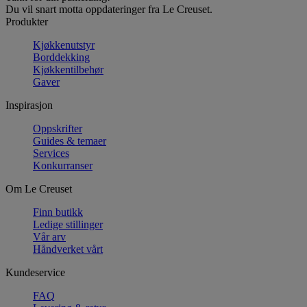
Du vil snart motta oppdateringer fra Le Creuset.
Produkter
Kjøkkenutstyr
Borddekking
Kjøkkentilbehør
Gaver
Inspirasjon
Oppskrifter
Guides & temaer
Services
Konkurranser
Om Le Creuset
Finn butikk
Ledige stillinger
Vår arv
Håndverket vårt
Kundeservice
FAQ