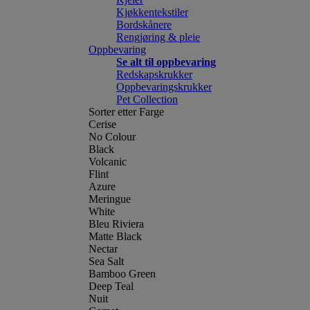
Kjøkkentekstiler
Bordskånere
Rengjøring & pleie
Oppbevaring
Se alt til oppbevaring
Redskapskrukker
Oppbevaringskrukker
Pet Collection
Sorter etter Farge
Cerise
No Colour
Black
Volcanic
Flint
Azure
Meringue
White
Bleu Riviera
Matte Black
Nectar
Sea Salt
Bamboo Green
Deep Teal
Nuit