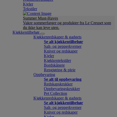
Kjeler
Tekstiler
Summer Must-Haves
Vakre sommerfarger og produkter fra Le Creuset som
du ikke kan leve uten.
Kjøkkentilbehør
Kjøkkenredskaper & gadgets
Se alt kjøkkentilbehør
Salt- og pepperkverner
Kniver og redskaper
Kjeler
Kjøkkentekstiler
Bordskånere
Rengjøring & pleie
Oppbevaring
Se alt til oppbevaring
Redskapskrukker
Oppbevaringskrukker
Pet Collection
Kjøkkenredskaper & gadgets
Se alt kjøkkentilbehør
Salt- og pepperkverner
Kniver og redskaper
Kjeler