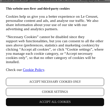
enkelte av de tilknyttede selskapene og partnerne til Le Creuset som
opptrer som behandlere få tilgang til dine personopplysninger
This website uses first- and third-party cookies
samtidig som de er etablert i land utenfor ditt bostedsland eller i land
Cookies help us give you a better experience on Le Creuset,
utenfor EØS. I alle tilfelle vil dine opplysninger bare kunne
personalise content and ads, and analyse our traffic. We also
overføres til land utenfor EØS dersom de tilbyr adekvat beskyttelse i
share information about your use of our site with our
samsvar med europeiske institusjoner (slik tilfellet er med Sveits
advertising and analytics partners.
hvor Le Creuset Group AG er hjemmehørende) eller, hvis dette ikke
er tilfelle, under spesifikke kontraktsmessige ordninger som skal
“Necessary Cookies” cannot be disabled since they
sikre overholdelse av europeiske regler og standarder for beskyttelse
support web functionalities, but you can consent to all the other
av personopplysninger (for eksempel benytter vi de såkalte
uses above (preferences, statistics and marketing cookies) by
modellklausulene som er fastsatt av Europakommisjonen). I alle
clicking “Accept all cookies”, or click “Cookie settings”, where
tilfelle, når dine personopplysninger blir sendt til andre land enn ditt
you manage each cookie category, or “Accept necessary
bostedsland eller til land utenfor EØS, vil dine data bli beskyttet av
cookies only”, so that no other category of cookies will be
adekvate sikkerhetssystemer, som blir konstant oppdatert og
installed.
opprettholdt i henhold til datavernlovene.
Check our
Cookie Policy
.
5. Hvor lenge beholder vi dine opplysninger?
Vi vil beholde dine personopplysninger så lenge vi fortsatt trenger
dem for de formål de ble innsamlet til, og deretter vil de bli destruert
ACCEPT NECESSARY COOKIES ONLY
eller gjort ubrukbare. For eksempel kan det være at vi må beholde
data om dine kjøp for å overholde våre juridiske forpliktelser eller
COOKIE SETTINGS
løse tvister. Din konto i Le Creuset vil holdes i live frem til bdu er
oss kansellere den. Dine personopplysninger i Le Creuset innsamlet
for markedsføring blir sjekket med jevne mellomrom for å verifisere
ACCEPT ALL COOKIES
om du fortsatt er interessert i vårt nyhetsbrev. Etter en viss tid uten