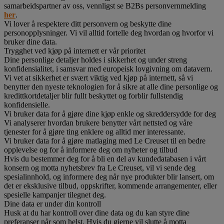
samarbeidspartner av oss, vennligst se B2Bs personvernmelding
her
.
Vi lover å respektere ditt personvern og beskytte dine
personopplysninger. Vi vil alltid fortelle deg hvordan og hvorfor vi
bruker dine data.
Trygghet ved kjøp på internett er vår prioritet
Dine personlige detaljer holdes i sikkerhet og under streng
konfidensialitet, i samsvar med europeisk lovgivning om datavern.
Vi vet at sikkerhet er svært viktig ved kjøp på internett, så vi
benytter den nyeste teknologien for å sikre at alle dine personlige og
kredittkortdetaljer blir fullt beskyttet og forblir fullstendig
konfidensielle.
Vi bruker data for å gjøre dine kjøp enkle og skreddersydde for deg
Vi analyserer hvordan brukere benytter vårt nettsted og våre
tjenester for å gjøre ting enklere og alltid mer interessante.
Vi bruker data for å gjøre matlaging med Le Creuset til en bedre
opplevelse og for å informere deg om nyheter og tilbud
Hvis du bestemmer deg for å bli en del av kundedatabasen i vårt
konsern og motta nyhetsbrev fra Le Creuset, vil vi sende deg
spesialinnhold, og informere deg når nye produkter blir lansert, om
det er eksklusive tilbud, oppskrifter, kommende arrangementer, eller
spesielle kampanjer tilegnet deg.
Dine data er under din kontroll
Husk at du har kontroll over dine data og du kan styre dine
preferanser når som helst. Hvis du gjerne vil slutte å motta