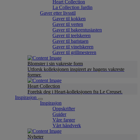
Heart Collection
La Collection Jardin
Gaver etter livsstil
Gaver til kokken
Gaver til verten
Gaver til bakeentusiasten
Gaver til teelskeren
Gaver til baristaen
Gaver til vinelskeren
Gaver til grillmesteren
Blomster i sin vakreste form
Utforsk kolleksjonen inspirert av hagens vakreste
former.
Heart Collection
Forelsk deg i Heart-kolleksjonen fra Le Creuset.
Inspirasjon
Inspirasjon
Oppskrifter
Guider
Våre farger
Vårt håndverk
Nyheter