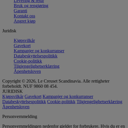
Levering & retur
Bruk og rengjøring
Garanti
Kontakt oss
Angret kjøp
Juridisk
Kjøpsvilkår
Gavekort
Kampanjer og konkurranser
Databeskyttelsespolitikk
Cookie-politikk
Tilgjengelighetserklæring
Åpenhetsloven
Copyright © 2026, Le Creuset Scandinavia. Alle rettigheter
forbeholdt. NUF 9860 08 454.
JURIDISK
Kjøpsvilkår
Gavekort
Kampanjer og konkurranser
Databeskyttelsespolitikk
Cookie-politikk
Tilgjengelighetserklæring
Åpenhetsloven
Personvernmelding
Personvernmeldingen nedenfor gjelder for forbrukere. Hvis du er en