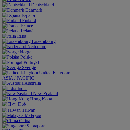
Deutschland
Danmark
España
Finland
France
Ireland
Italia
Luxembourg
Nederland
Norge
Polska
Portugal
Sverige
United Kingdom
ASIA / PACIFIC
Australia
India
New Zealand
Hong Kong
日本
Taiwan
Malaysia
China
Singapore