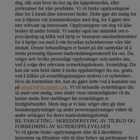
deg, slik som hvor du bor og din kjøpshistorikk, eller
preferanser for våre produkter. Vi vil bruke opplysningene
dine for å forstå dine interesser bedre. Dette gjør det mulig for
oss å tilpasse vår kommunikasjon med deg, for å gjøre den
mer relevant og interessant. Opplysningene om deg vil ikke
brukes til andre formål. Vi samler også inn statistikk om e-
post-åpning og klikk ved hjelp av bransjens standardteknikker
for å hjelpe oss med å vite hvordan nyhetsbrevene våre blir
mottatt. Denne behandlingen er basert på ditt samtykke til å
motta personlig tilpasset markedsføringsmateriell fra oss. Du
velger selv hvilke personlige opplysninger som samles inn,
ved å velge den relevante avmerkingsboksen. Avmelding: Du
kan når som helst slutte å motta oppdateringer fra oss, gratis,
ved å klikke på avmeldingsknappen nederst i et nyhetsbrev.
Hvis du foretrekker det, kan du gjøre dette ved å kontakte oss
på
privacy@lecreuset.com
. Vi vil behandle avmeldingen din
så snart som mulig, men under visse omstendigheter vil du
kunne motta flere meldinger før avmeldingen er
ferdigbehandlet.
Merk deg at vi ikke selger eller gir dine
kontaktopplysninger og andre personopplysninger videre til
andre selskaper for deres markedsføringsformål
.
RE-TARGETING / SKREDDERSYING AV TILBUD OG
FORBEDRING AV KUNDEOPPLEVELSEN
Vi vil gjerne bruke opplysningene dine til å skreddersy
tjenestene og tilbudene våre til dine behov og preferanser for å