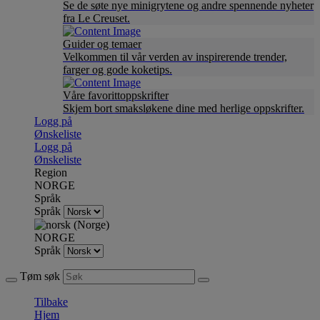
Se de søte nye minigrytene og andre spennende nyheter
fra Le Creuset.
Guider og temaer
Velkommen til vår verden av inspirerende trender,
farger og gode koketips.
Våre favorittoppskrifter
Skjem bort smaksløkene dine med herlige oppskrifter.
Logg på
Ønskeliste
Logg på
Ønskeliste
Region
NORGE
Språk
Språk
NORGE
Språk
Tøm søk
Tilbake
Hjem