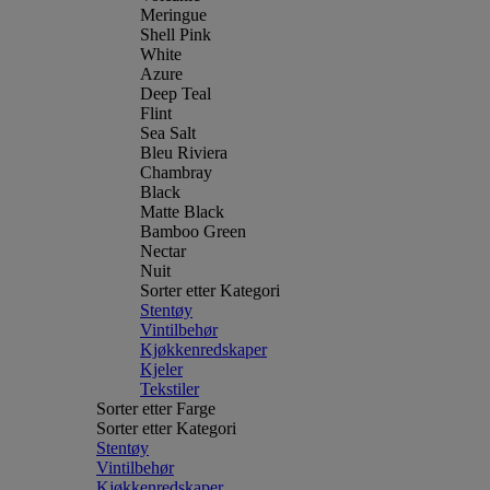
Meringue
Shell Pink
White
Azure
Deep Teal
Flint
Sea Salt
Bleu Riviera
Chambray
Black
Matte Black
Bamboo Green
Nectar
Nuit
Sorter etter Kategori
Stentøy
Vintilbehør
Kjøkkenredskaper
Kjeler
Tekstiler
Sorter etter Farge
Sorter etter Kategori
Stentøy
Vintilbehør
Kjøkkenredskaper