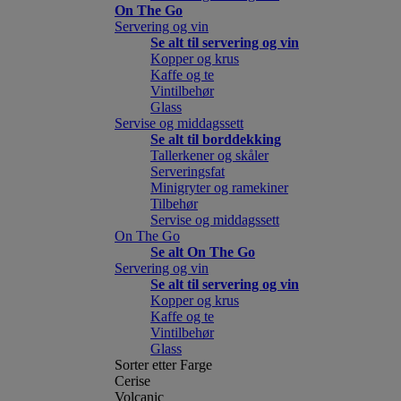
On The Go
Servering og vin
Se alt til servering og vin
Kopper og krus
Kaffe og te
Vintilbehør
Glass
Servise og middagssett
Se alt til borddekking
Tallerkener og skåler
Serveringsfat
Minigryter og ramekiner
Tilbehør
Servise og middagssett
On The Go
Se alt On The Go
Servering og vin
Se alt til servering og vin
Kopper og krus
Kaffe og te
Vintilbehør
Glass
Sorter etter Farge
Cerise
Volcanic