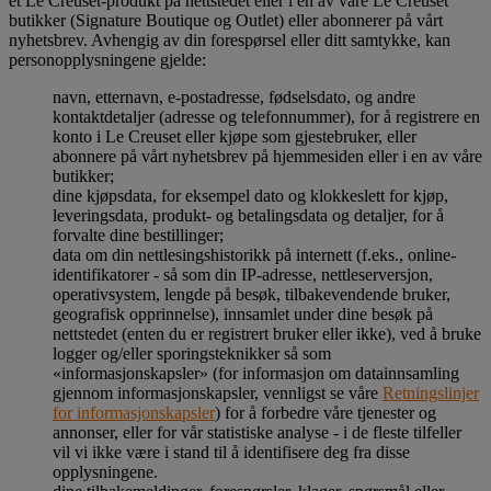
et Le Creuset-produkt på nettstedet eller i en av våre Le Creuset
butikker (Signature Boutique og Outlet) eller abonnerer på vårt
nyhetsbrev. Avhengig av din forespørsel eller ditt samtykke, kan
personopplysningene gjelde:
navn, etternavn, e-postadresse, fødselsdato, og andre
kontaktdetaljer (adresse og telefonnummer), for å registrere en
konto i Le Creuset eller kjøpe som gjestebruker, eller
abonnere på vårt nyhetsbrev på hjemmesiden eller i en av våre
butikker;
dine kjøpsdata, for eksempel dato og klokkeslett for kjøp,
leveringsdata, produkt- og betalingsdata og detaljer, for å
forvalte dine bestillinger;
data om din nettlesingshistorikk på internett (f.eks., online-
identifikatorer - så som din IP-adresse, nettleserversjon,
operativsystem, lengde på besøk, tilbakevendende bruker,
geografisk opprinnelse), innsamlet under dine besøk på
nettstedet (enten du er registrert bruker eller ikke), ved å bruke
logger og/eller sporingsteknikker så som
«informasjonskapsler» (for informasjon om datainnsamling
gjennom informasjonskapsler, vennligst se våre
Retningslinjer
for informasjonskapsler
) for å forbedre våre tjenester og
annonser, eller for vår statistiske analyse - i de fleste tilfeller
vil vi ikke være i stand til å identifisere deg fra disse
opplysningene.