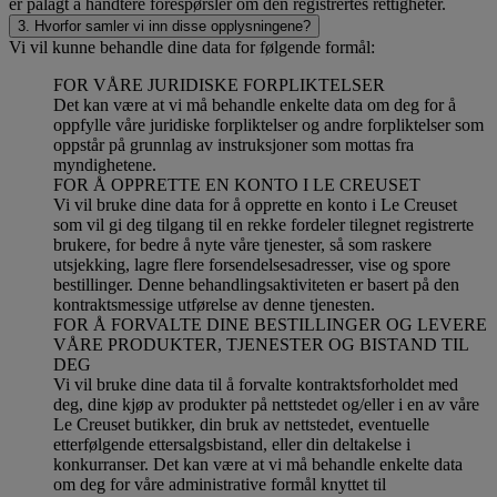
er pålagt å håndtere forespørsler om den registrertes rettigheter.
3. Hvorfor samler vi inn disse opplysningene?
Vi vil kunne behandle dine data for følgende formål:
FOR VÅRE JURIDISKE FORPLIKTELSER
Det kan være at vi må behandle enkelte data om deg for å
oppfylle våre juridiske forpliktelser og andre forpliktelser som
oppstår på grunnlag av instruksjoner som mottas fra
myndighetene.
FOR Å OPPRETTE EN KONTO I LE CREUSET
Vi vil bruke dine data for å opprette en konto i Le Creuset
som vil gi deg tilgang til en rekke fordeler tilegnet registrerte
brukere, for bedre å nyte våre tjenester, så som raskere
utsjekking, lagre flere forsendelsesadresser, vise og spore
bestillinger. Denne behandlingsaktiviteten er basert på den
kontraktsmessige utførelse av denne tjenesten.
FOR Å FORVALTE DINE BESTILLINGER OG LEVERE
VÅRE PRODUKTER, TJENESTER OG BISTAND TIL
DEG
Vi vil bruke dine data til å forvalte kontraktsforholdet med
deg, dine kjøp av produkter på nettstedet og/eller i en av våre
Le Creuset butikker, din bruk av nettstedet, eventuelle
etterfølgende ettersalgsbistand, eller din deltakelse i
konkurranser. Det kan være at vi må behandle enkelte data
om deg for våre administrative formål knyttet til