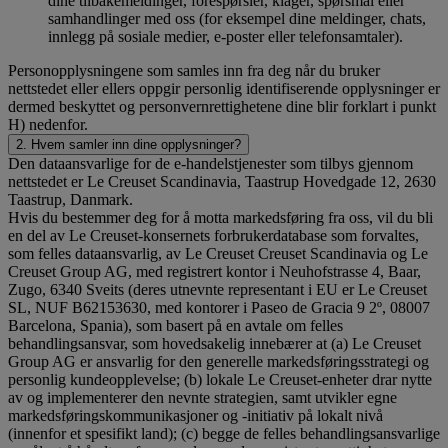
dine tilbakemeldinger, forespørsler, klager, spørsmål eller
samhandlinger med oss (for eksempel dine meldinger, chats,
innlegg på sosiale medier, e-poster eller telefonsamtaler).
Personopplysningene som samles inn fra deg når du bruker
nettstedet eller ellers oppgir personlig identifiserende opplysninger er
dermed beskyttet og personvernrettighetene dine blir forklart i punkt
H) nedenfor.
2. Hvem samler inn dine opplysninger?
Den dataansvarlige for de e-handelstjenester som tilbys gjennom
nettstedet er Le Creuset Scandinavia, Taastrup Hovedgade 12, 2630
Taastrup, Danmark.
Hvis du bestemmer deg for å motta markedsføring fra oss, vil du bli
en del av Le Creuset-konsernets forbrukerdatabase som forvaltes,
som felles dataansvarlig, av Le Creuset Creuset Scandinavia og Le
Creuset Group AG, med registrert kontor i Neuhofstrasse 4, Baar,
Zugo, 6340 Sveits (deres utnevnte representant i EU er Le Creuset
SL, NUF B62153630, med kontorer i Paseo de Gracia 9 2º, 08007
Barcelona, Spania), som basert på en avtale om felles
behandlingsansvar, som hovedsakelig innebærer at (a) Le Creuset
Group AG er ansvarlig for den generelle markedsføringsstrategi og
personlig kundeopplevelse; (b) lokale Le Creuset-enheter drar nytte
av og implementerer den nevnte strategien, samt utvikler egne
markedsføringskommunikasjoner og -initiativ på lokalt nivå
(innenfor et spesifikt land); (c) begge de felles behandlingsansvarlige