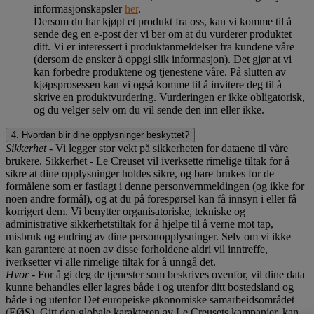
informasjonskapsler
her
.
Dersom du har kjøpt et produkt fra oss, kan vi komme til å
sende deg en e-post der vi ber om at du vurderer produktet
ditt. Vi er interessert i produktanmeldelser fra kundene våre
(dersom de ønsker å oppgi slik informasjon). Det gjør at vi
kan forbedre produktene og tjenestene våre. På slutten av
kjøpsprosessen kan vi også komme til å invitere deg til å
skrive en produktvurdering. Vurderingen er ikke obligatorisk,
og du velger selv om du vil sende den inn eller ikke.
4. Hvordan blir dine opplysninger beskyttet?
Sikkerhet
- Vi legger stor vekt på sikkerheten for dataene til våre
brukere. Sikkerhet - Le Creuset vil iverksette rimelige tiltak for å
sikre at dine opplysninger holdes sikre, og bare brukes for de
formålene som er fastlagt i denne personvernmeldingen (og ikke for
noen andre formål), og at du på forespørsel kan få innsyn i eller få
korrigert dem. Vi benytter organisatoriske, tekniske og
administrative sikkerhetstiltak for å hjelpe til å verne mot tap,
misbruk og endring av dine personopplysninger. Selv om vi ikke
kan garantere at noen av disse forholdene aldri vil inntreffe,
iverksetter vi alle rimelige tiltak for å unngå det.
Hvor
- For å gi deg de tjenester som beskrives ovenfor, vil dine data
kunne behandles eller lagres både i og utenfor ditt bostedsland og
både i og utenfor Det europeiske økonomiske samarbeidsområdet
(EØS). Gitt den globale karakteren av Le Creusets kampanjer, kan