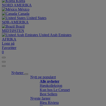
Korea
NORD AMERIKA
México
Canada
United States
SØR-AMERIKA
Brazil
MIDTØSTEN
United Arab Emirates
AFRIKA
Logg på
Favoritter
0
Nyheter
Nytt og populært
Alle nyheter
Høstkolleksjon
Kun hos Le Creuset
Best Sellers
Nyeste farger
Bleu Riviera