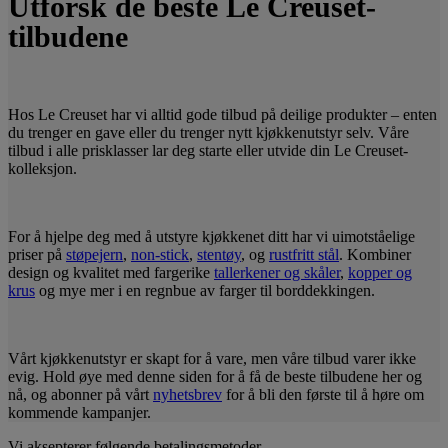
Utforsk de beste Le Creuset-
tilbudene
Hos Le Creuset har vi alltid gode tilbud på deilige produkter – enten
du trenger en gave eller du trenger nytt kjøkkenutstyr selv. Våre
tilbud i alle prisklasser lar deg starte eller utvide din Le Creuset-
kolleksjon.
For å hjelpe deg med å utstyre kjøkkenet ditt har vi uimotståelige
priser på
støpejern
,
non-stick
,
stentøy
, og
rustfritt stål
. Kombiner
design og kvalitet med fargerike
tallerkener og skåler
,
kopper og
krus
og mye mer i en regnbue av farger til borddekkingen.
Vårt kjøkkenutstyr er skapt for å vare, men våre tilbud varer ikke
evig. Hold øye med denne siden for å få de beste tilbudene her og
nå, og abonner på vårt
nyhetsbrev
for å bli den første til å høre om
kommende kampanjer.
Vi aksepterer følgende betalingsmetoder