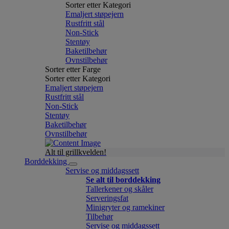
Sorter etter Kategori
Emaljert støpejern
Rustfritt stål
Non-Stick
Stentøy
Baketilbehør
Ovnstilbehør
Sorter etter Farge
Sorter etter Kategori
Emaljert støpejern
Rustfritt stål
Non-Stick
Stentøy
Baketilbehør
Ovnstilbehør
Alt til grillkvelden!
Borddekking
Servise og middagssett
Se alt til borddekking
Tallerkener og skåler
Serveringsfat
Minigryter og ramekiner
Tilbehør
Servise og middagssett