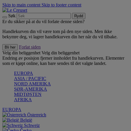
Skip to main content
Skip to footer content
Søk
Rydd
Er du sikker på at du vil forlate denne siden?
Handlekurven din vil være tom på den nye siden. Men ikke
bekymre deg, vi lagrer handlekurven din her når du vil tilbake.
Forlat siden
Bli her
Velg din beliggenhet
Velg din beliggenhet
Endring av posisjon fjerner innholdet fra handlekurven. Elementer
som er kjøpt online, kan bare sendes til det valgte landet.
EUROPA
ASIA / PACIFIC
NORD AMERIKA
SØR-AMERIKA
MIDTØSTEN
AFRIKA
EUROPA
Österreich
België
Schweiz
Česko