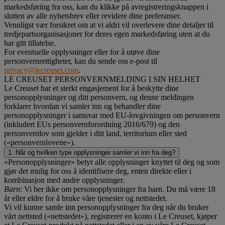
markedsføring fra oss, kan du klikke på avregistreringsknappen i
slutten av alle nyhetsbrev eller revidere dine preferanser.
Vennligst vær forsikret om at vi aldri vil overlevere dine detaljer til
tredjepartsorganisasjoner for deres egen markedsføring uten at du
har gitt tillatelse.
For eventuelle opplysninger eller for å utøve dine
personvernrettigheter, kan du sende oss e-post til
privacy@lecreuset.com
.
LE CREUSET PERSONVERNMELDING I SIN HELHET
Le Creuset har et sterkt engasjement for å beskytte dine
personopplysninger og ditt personvern, og denne meldingen
forklarer hvordan vi samler inn og behandler dine
personopplysninger i samsvar med EU-lovgivningen om personvern
(inkludert EUs personvernforordning 2016/679) og den
personvernlov som gjelder i ditt land, territorium eller sted
(«personvernlovene»).
1. Når og hvilken type opplysninger samler vi inn fra deg?
«Personopplysninger» betyr alle opplysninger knyttet til deg og som
gjør det mulig for oss å identifisere deg, enten direkte eller i
kombinasjon med andre opplysninger.
Barn
: Vi ber ikke om personopplysninger fra barn. Du må være 18
år eller eldre for å bruke våre tjenester og nettstedet.
Vi vil kunne samle inn personopplysninger fra deg når du bruker
vårt nettsted («nettstedet»), registrerer en konto i Le Creuset, kjøper