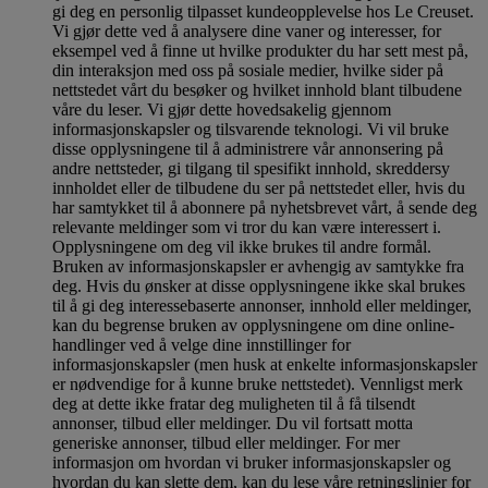
gi deg en personlig tilpasset kundeopplevelse hos Le Creuset.
Vi gjør dette ved å analysere dine vaner og interesser, for
eksempel ved å finne ut hvilke produkter du har sett mest på,
din interaksjon med oss på sosiale medier, hvilke sider på
nettstedet vårt du besøker og hvilket innhold blant tilbudene
våre du leser. Vi gjør dette hovedsakelig gjennom
informasjonskapsler og tilsvarende teknologi. Vi vil bruke
disse opplysningene til å administrere vår annonsering på
andre nettsteder, gi tilgang til spesifikt innhold, skreddersy
innholdet eller de tilbudene du ser på nettstedet eller, hvis du
har samtykket til å abonnere på nyhetsbrevet vårt, å sende deg
relevante meldinger som vi tror du kan være interessert i.
Opplysningene om deg vil ikke brukes til andre formål.
Bruken av informasjonskapsler er avhengig av samtykke fra
deg. Hvis du ønsker at disse opplysningene ikke skal brukes
til å gi deg interessebaserte annonser, innhold eller meldinger,
kan du begrense bruken av opplysningene om dine online-
handlinger ved å velge dine innstillinger for
informasjonskapsler (men husk at enkelte informasjonskapsler
er nødvendige for å kunne bruke nettstedet). Vennligst merk
deg at dette ikke fratar deg muligheten til å få tilsendt
annonser, tilbud eller meldinger. Du vil fortsatt motta
generiske annonser, tilbud eller meldinger. For mer
informasjon om hvordan vi bruker informasjonskapsler og
hvordan du kan slette dem, kan du lese våre retningslinjer for