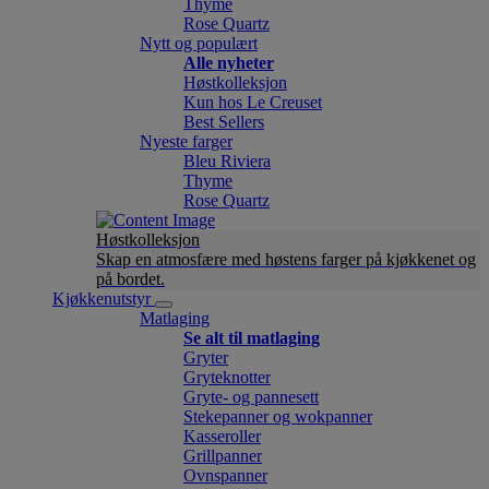
Thyme
Rose Quartz
Nytt og populært
Alle nyheter
Høstkolleksjon
Kun hos Le Creuset
Best Sellers
Nyeste farger
Bleu Riviera
Thyme
Rose Quartz
Høstkolleksjon
Skap en atmosfære med høstens farger på kjøkkenet og
på bordet.
Kjøkkenutstyr
Matlaging
Se alt til matlaging
Gryter
Gryteknotter
Gryte- og pannesett
Stekepanner og wokpanner
Kasseroller
Grillpanner
Ovnspanner