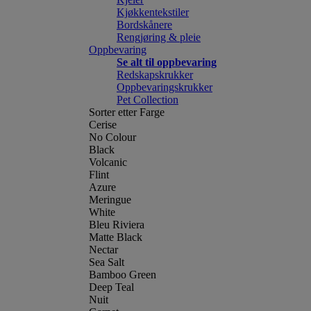
Kjøkkentekstiler
Bordskånere
Rengjøring & pleie
Oppbevaring
Se alt til oppbevaring
Redskapskrukker
Oppbevaringskrukker
Pet Collection
Sorter etter Farge
Cerise
No Colour
Black
Volcanic
Flint
Azure
Meringue
White
Bleu Riviera
Matte Black
Nectar
Sea Salt
Bamboo Green
Deep Teal
Nuit