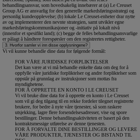
behandlingsansvar, som hovedsakelig innebærer at (a) Le Creuset
Group AG er ansvarlig for den generelle markedsføringsstrategi og
personlig kundeopplevelse; (b) lokale Le Creuset-enheter drar nytte
av og implementerer den nevnte strategien, samt utvikler egne
markedsføringskommunikasjoner og -initiativ på lokalt nivå
(innenfor et spesifikt land); (c) begge de felles behandlingsansvarlige
er pålagt å håndtere forespørsler om den registrertes rettigheter.
3. Hvorfor samler vi inn disse opplysningene?
Vi vil kunne behandle dine data for følgende formål:
FOR VÅRE JURIDISKE FORPLIKTELSER
Det kan være at vi må behandle enkelte data om deg for å
oppfylle våre juridiske forpliktelser og andre forpliktelser som
oppstår på grunnlag av instruksjoner som mottas fra
myndighetene.
FOR Å OPPRETTE EN KONTO I LE CREUSET
Vi vil bruke dine data for å opprette en konto i Le Creuset
som vil gi deg tilgang til en rekke fordeler tilegnet registrerte
brukere, for bedre å nyte våre tjenester, så som raskere
utsjekking, lagre flere forsendelsesadresser, vise og spore
bestillinger. Denne behandlingsaktiviteten er basert på den
kontraktsmessige utførelse av denne tjenesten.
FOR Å FORVALTE DINE BESTILLINGER OG LEVERE
VÅRE PRODUKTER, TJENESTER OG BISTAND TIL