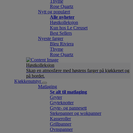
Thyme
Rose Quartz
Nytt og populært
Alle nyheter
Høstkolleksjon
Kun hos Le Creuset
Best Sellers
Nyeste farger
Bleu Riviera
Thyme
Rose Quartz
Høstkolleksjon
Skap en atmosfære med høstens farger på kjøkkenet og
på bordet.
Kjøkkenutstyr
Matlaging
Se alt til matlaging
Gryter
Gryteknotter
Gryte- og pannesett
Stekepanner og wokpanner
Kasseroller
Grillpanner
Ovnspanner