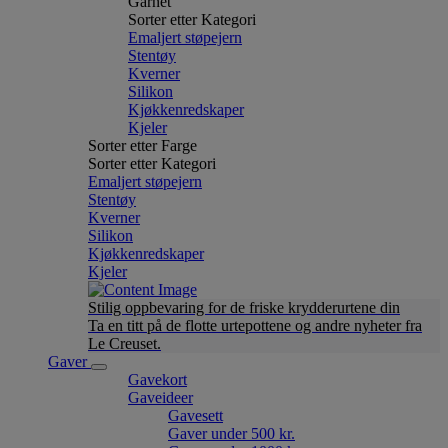
Garnet
Sorter etter Kategori
Emaljert støpejern
Stentøy
Kverner
Silikon
Kjøkkenredskaper
Kjeler
Sorter etter Farge
Sorter etter Kategori
Emaljert støpejern
Stentøy
Kverner
Silikon
Kjøkkenredskaper
Kjeler
Stilig oppbevaring for de friske krydderurtene din
Ta en titt på de flotte urtepottene og andre nyheter fra
Le Creuset.
Gaver
Gavekort
Gaveideer
Gavesett
Gaver under 500 kr.