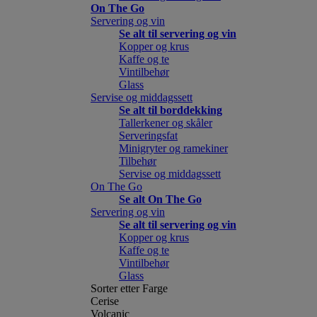
On The Go
Servering og vin
Se alt til servering og vin
Kopper og krus
Kaffe og te
Vintilbehør
Glass
Servise og middagssett
Se alt til borddekking
Tallerkener og skåler
Serveringsfat
Minigryter og ramekiner
Tilbehør
Servise og middagssett
On The Go
Se alt On The Go
Servering og vin
Se alt til servering og vin
Kopper og krus
Kaffe og te
Vintilbehør
Glass
Sorter etter Farge
Cerise
Volcanic