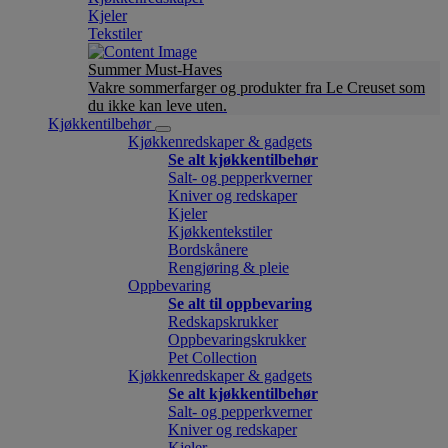
Kjeler
Tekstiler
Summer Must-Haves
Vakre sommerfarger og produkter fra Le Creuset som
du ikke kan leve uten.
Kjøkkentilbehør
Kjøkkenredskaper & gadgets
Se alt kjøkkentilbehør
Salt- og pepperkverner
Kniver og redskaper
Kjeler
Kjøkkentekstiler
Bordskånere
Rengjøring & pleie
Oppbevaring
Se alt til oppbevaring
Redskapskrukker
Oppbevaringskrukker
Pet Collection
Kjøkkenredskaper & gadgets
Se alt kjøkkentilbehør
Salt- og pepperkverner
Kniver og redskaper
Kjeler