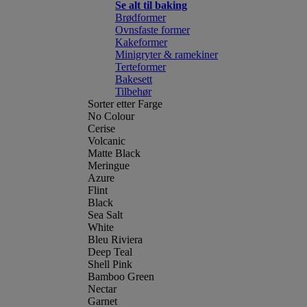
Se alt til baking
Brødformer
Ovnsfaste former
Kakeformer
Minigryter & ramekiner
Terteformer
Bakesett
Tilbehør
Sorter etter Farge
No Colour
Cerise
Volcanic
Matte Black
Meringue
Azure
Flint
Black
Sea Salt
White
Bleu Riviera
Deep Teal
Shell Pink
Bamboo Green
Nectar
Garnet