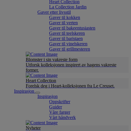
Heart Collection
La Collection Jardin
Gaver etter livsstil
Gaver til kokken
Gaver til verten
Gaver til bakeentusiasten
Gaver til teelskeren
Gaver til baristaen
Gaver til vinelskeren
Gaver til grillmesteren
Blomster i sin vakreste form
Utforsk kolleksjonen inspirert av hagens vakreste
former.
Heart Collection
Forelsk deg i Heart-kolleksjonen fra Le Creuset.
Inspirasjon
Inspirasjon
Oppskrifter
Guider
Våre farger
Vårt håndverk
Nyheter