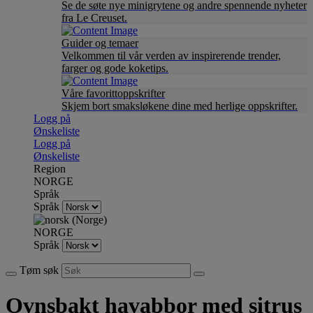
Se de søte nye minigrytene og andre spennende nyheter
fra Le Creuset.
Guider og temaer
Velkommen til vår verden av inspirerende trender,
farger og gode koketips.
Våre favorittoppskrifter
Skjem bort smaksløkene dine med herlige oppskrifter.
Logg på
Ønskeliste
Logg på
Ønskeliste
Region
NORGE
Språk
Språk
NORGE
Språk
Tøm søk
Ovnsbakt havabbor med sitrus