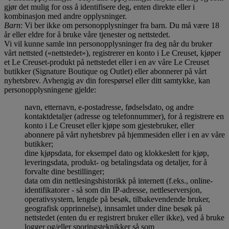
gjør det mulig for oss å identifisere deg, enten direkte eller i
kombinasjon med andre opplysninger.
Barn
: Vi ber ikke om personopplysninger fra barn. Du må være 18
år eller eldre for å bruke våre tjenester og nettstedet.
Vi vil kunne samle inn personopplysninger fra deg når du bruker
vårt nettsted («nettstedet»), registrerer en konto i Le Creuset, kjøper
et Le Creuset-produkt på nettstedet eller i en av våre Le Creuset
butikker (Signature Boutique og Outlet) eller abonnerer på vårt
nyhetsbrev. Avhengig av din forespørsel eller ditt samtykke, kan
personopplysningene gjelde:
navn, etternavn, e-postadresse, fødselsdato, og andre
kontaktdetaljer (adresse og telefonnummer), for å registrere en
konto i Le Creuset eller kjøpe som gjestebruker, eller
abonnere på vårt nyhetsbrev på hjemmesiden eller i en av våre
butikker;
dine kjøpsdata, for eksempel dato og klokkeslett for kjøp,
leveringsdata, produkt- og betalingsdata og detaljer, for å
forvalte dine bestillinger;
data om din nettlesingshistorikk på internett (f.eks., online-
identifikatorer - så som din IP-adresse, nettleserversjon,
operativsystem, lengde på besøk, tilbakevendende bruker,
geografisk opprinnelse), innsamlet under dine besøk på
nettstedet (enten du er registrert bruker eller ikke), ved å bruke
logger og/eller sporingsteknikker så som