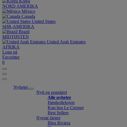
Korea
NORD AMERIKA
México
Canada
United States
SØR-AMERIKA
Brazil
MIDTØSTEN
United Arab Emirates
AFRIKA
Logg på
Favoritter
0
Nyheter
Nytt og populært
Alle nyheter
Høstkolleksjon
Kun hos Le Creuset
Best Sellers
Nyeste farger
Bleu Riviera