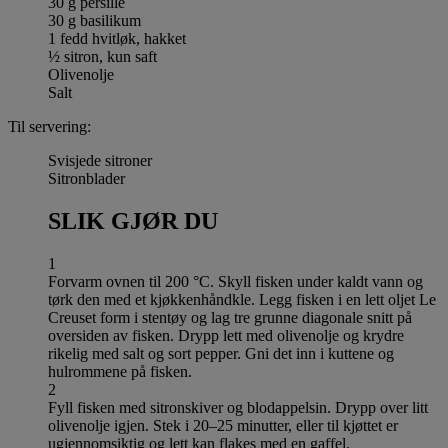
30 g persille
30 g basilikum
1 fedd hvitløk, hakket
½ sitron, kun saft
Olivenolje
Salt
Til servering:
Svisjede sitroner
Sitronblader
SLIK GJØR DU
1
Forvarm ovnen til 200 °C. Skyll fisken under kaldt vann og
tørk den med et kjøkkenhåndkle. Legg fisken i en lett oljet Le
Creuset form i stentøy og lag tre grunne diagonale snitt på
oversiden av fisken. Drypp lett med olivenolje og krydre
rikelig med salt og sort pepper. Gni det inn i kuttene og
hulrommene på fisken.
2
Fyll fisken med sitronskiver og blodappelsin. Drypp over litt
olivenolje igjen. Stek i 20–25 minutter, eller til kjøttet er
ugjennomsiktig og lett kan flakes med en gaffel.