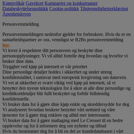
Kjøpsvilkår
Gavekort
Kampanjer og konkurranser
Databeskyttelsespolitikk
Cookie-politikk
Tilgjengelighetserklæring
Åpenhetsloven
Personvernmelding
Personvernmeldingen nedenfor gjelder for forbrukere. Hvis du er en
samarbeidspartner av oss, vennligst se B2Bs personvernmelding
her
.
Vi lover å respektere ditt personvern og beskytte dine
personopplysninger. Vi vil alltid fortelle deg hvordan og hvorfor vi
bruker dine data.
Trygghet ved kjøp på internett er vår prioritet
Dine personlige detaljer holdes i sikkerhet og under streng
konfidensialitet, i samsvar med europeisk lovgivning om datavern.
Vi vet at sikkerhet er svært viktig ved kjøp på internett, så vi
benytter den nyeste teknologien for å sikre at alle dine personlige og
kredittkortdetaljer blir fullt beskyttet og forblir fullstendig
konfidensielle.
Vi bruker data for å gjøre dine kjøp enkle og skreddersydde for deg
Vi analyserer hvordan brukere benytter vårt nettsted og våre
tjenester for å gjøre ting enklere og alltid mer interessante.
Vi bruker data for å gjøre matlaging med Le Creuset til en bedre
opplevelse og for å informere deg om nyheter og tilbud
Hvis du bestemmer deg for å bli en del av kundedatabasen i vårt