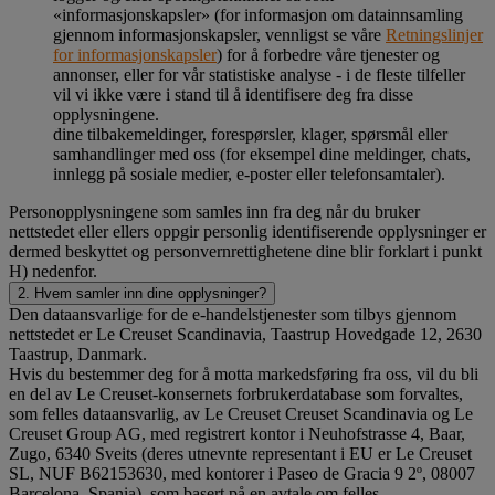
«informasjonskapsler» (for informasjon om datainnsamling
gjennom informasjonskapsler, vennligst se våre
Retningslinjer
for informasjonskapsler
) for å forbedre våre tjenester og
annonser, eller for vår statistiske analyse - i de fleste tilfeller
vil vi ikke være i stand til å identifisere deg fra disse
opplysningene.
dine tilbakemeldinger, forespørsler, klager, spørsmål eller
samhandlinger med oss (for eksempel dine meldinger, chats,
innlegg på sosiale medier, e-poster eller telefonsamtaler).
Personopplysningene som samles inn fra deg når du bruker
nettstedet eller ellers oppgir personlig identifiserende opplysninger er
dermed beskyttet og personvernrettighetene dine blir forklart i punkt
H) nedenfor.
2. Hvem samler inn dine opplysninger?
Den dataansvarlige for de e-handelstjenester som tilbys gjennom
nettstedet er Le Creuset Scandinavia, Taastrup Hovedgade 12, 2630
Taastrup, Danmark.
Hvis du bestemmer deg for å motta markedsføring fra oss, vil du bli
en del av Le Creuset-konsernets forbrukerdatabase som forvaltes,
som felles dataansvarlig, av Le Creuset Creuset Scandinavia og Le
Creuset Group AG, med registrert kontor i Neuhofstrasse 4, Baar,
Zugo, 6340 Sveits (deres utnevnte representant i EU er Le Creuset
SL, NUF B62153630, med kontorer i Paseo de Gracia 9 2º, 08007
Barcelona, Spania), som basert på en avtale om felles