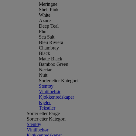
Meringue
Shell Pink
White
Azure
Deep Teal
Flint
Sea Salt
Bleu Riviera
Chambray
Black
Matte Black
Bamboo Green
Nectar
Nuit
Sorter etter Kategori
Stentøy
Vintilbehør
Kjøkkenredskaper
Kjeler
Tekstiler
Sorter etter Farge
Sorter etter Kategori
Stentøy
Vintilbehør
Kjøkkenredskaper