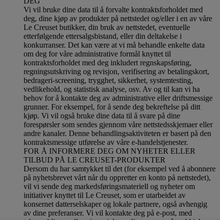
DEG
Vi vil bruke dine data til å forvalte kontraktsforholdet med
deg, dine kjøp av produkter på nettstedet og/eller i en av våre
Le Creuset butikker, din bruk av nettstedet, eventuelle
etterfølgende ettersalgsbistand, eller din deltakelse i
konkurranser. Det kan være at vi må behandle enkelte data
om deg for våre administrative formål knyttet til
kontraktsforholdet med deg inkludert regnskapsføring,
regningsutskriving og revisjon, verifisering av betalingskort,
bedrageri-screening, trygghet, sikkerhet, systemtesting,
vedlikehold, og statistisk analyse, osv. Av og til kan vi ha
behov for å kontakte deg av administrative eller driftsmessige
grunner. For eksempel, for å sende deg bekreftelse på ditt
kjøp. Vi vil også bruke dine data til å svare på dine
forespørsler som sendes gjennom våre nettstedsskjemaer eller
andre kanaler. Denne behandlingsaktiviteten er basert på den
kontraktsmessige utførelse av våre e-handelstjenester.
FOR Å INFORMERE DEG OM NYHETER ELLER
TILBUD PÅ LE CREUSET-PRODUKTER
Dersom du har samtykket til det (for eksempel ved å abonnere
på nyhetsbrevet vårt når du oppretter en konto på nettstedet),
vil vi sende deg markedsføringsmateriell og nyheter om
initiativer knyttet til Le Creuset, som er utarbeidet av
konsernet datterselskaper og lokale partnere, også avhengig
av dine preferanser. Vi vil kontakte deg på e-post, med