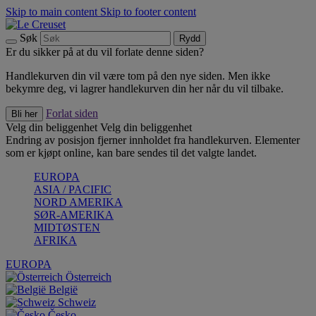
Skip to main content
Skip to footer content
Søk
Rydd
Er du sikker på at du vil forlate denne siden?
Handlekurven din vil være tom på den nye siden. Men ikke
bekymre deg, vi lagrer handlekurven din her når du vil tilbake.
Forlat siden
Bli her
Velg din beliggenhet
Velg din beliggenhet
Endring av posisjon fjerner innholdet fra handlekurven. Elementer
som er kjøpt online, kan bare sendes til det valgte landet.
EUROPA
ASIA / PACIFIC
NORD AMERIKA
SØR-AMERIKA
MIDTØSTEN
AFRIKA
EUROPA
Österreich
België
Schweiz
Česko