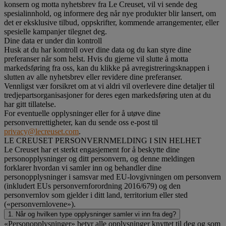
konsern og motta nyhetsbrev fra Le Creuset, vil vi sende deg
spesialinnhold, og informere deg når nye produkter blir lansert, om
det er eksklusive tilbud, oppskrifter, kommende arrangementer, eller
spesielle kampanjer tilegnet deg.
Dine data er under din kontroll
Husk at du har kontroll over dine data og du kan styre dine
preferanser når som helst. Hvis du gjerne vil slutte å motta
markedsføring fra oss, kan du klikke på avregistreringsknappen i
slutten av alle nyhetsbrev eller revidere dine preferanser.
Vennligst vær forsikret om at vi aldri vil overlevere dine detaljer til
tredjepartsorganisasjoner for deres egen markedsføring uten at du
har gitt tillatelse.
For eventuelle opplysninger eller for å utøve dine
personvernrettigheter, kan du sende oss e-post til
privacy@lecreuset.com
.
LE CREUSET PERSONVERNMELDING I SIN HELHET
Le Creuset har et sterkt engasjement for å beskytte dine
personopplysninger og ditt personvern, og denne meldingen
forklarer hvordan vi samler inn og behandler dine
personopplysninger i samsvar med EU-lovgivningen om personvern
(inkludert EUs personvernforordning 2016/679) og den
personvernlov som gjelder i ditt land, territorium eller sted
(«personvernlovene»).
1. Når og hvilken type opplysninger samler vi inn fra deg?
«Personopplysninger» betyr alle opplysninger knyttet til deg og som