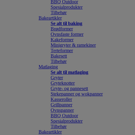
BBQ Outdoor
Spesialprodukter
Tilbehør
Bakeartikler
Se alt til baking
Brødformer
Ovnsfaste former
Kakeformer
Minigryter & ramekiner
Terteformer
Bakesett
Tilbehør
Matlaging
Se alt til matlaging
Gryter
Gryteknotter
Gryte- og pannesett
Stekepanner og wokpanner
Kasseroller
Grillpanner
Ovnspanner
BBQ Outdoor
Spesialprodukter
Tilbehør
Bakeartikler