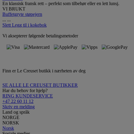
En klassisk fransk rett – perfekt som tilbehør eller en lett lunsj.
VI BRUKT
Buffetgryte støpejern
...
...
Slett
Legg til i kokebok
Vi aksepterer følgende betalingsmetoder
Finn er Le Creuset butikk i nærheten av deg
SE ALLE LE CREUSET BUTIKKER
Har du behov for hjelp?
RING KUNDESERVICE
+47 22 60 11 12
Skriv en melding
Land og språk
NORGE
NORSK
Norsk
Sosiale medier