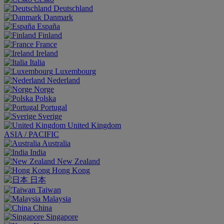
Deutschland
Danmark
España
Finland
France
Ireland
Italia
Luxembourg
Nederland
Norge
Polska
Portugal
Sverige
United Kingdom
ASIA / PACIFIC
Australia
India
New Zealand
Hong Kong
日本
Taiwan
Malaysia
China
Singapore