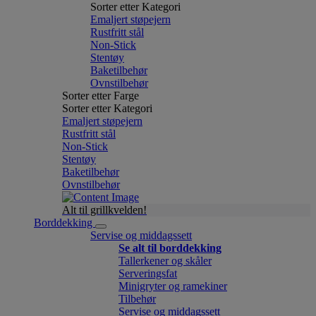
Sorter etter Kategori
Emaljert støpejern
Rustfritt stål
Non-Stick
Stentøy
Baketilbehør
Ovnstilbehør
Sorter etter Farge
Sorter etter Kategori
Emaljert støpejern
Rustfritt stål
Non-Stick
Stentøy
Baketilbehør
Ovnstilbehør
Alt til grillkvelden!
Borddekking
Servise og middagssett
Se alt til borddekking
Tallerkener og skåler
Serveringsfat
Minigryter og ramekiner
Tilbehør
Servise og middagssett