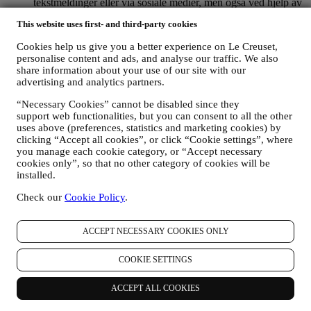
tekstmeldinger eller via sosiale medier, men også ved hjelp av
automatiserte metoder. Slik kommunikasjon vil omhandle Le
This website uses first- and third-party cookies
Creusets produkter eller åpning av nye butikker, eksklusive
arrangementer, konkurranser, undersøkelser, demonstrasjoner
Cookies help us give you a better experience on Le Creuset,
organisert av Le Creuset eller spesielle tilbud du kanskje er
personalise content and ads, and analyse our traffic. We also
interessert i å få høre om. Slik kommunikasjon kan være valgt
share information about your use of our site with our
ut eller skreddersydd for deg basert på opplysninger vi har om
advertising and analytics partners.
deg, slik som hvor du bor og din kjøpshistorikk, eller
preferanser for våre produkter. Vi vil bruke opplysningene
“Necessary Cookies” cannot be disabled since they
dine for å forstå dine interesser bedre. Dette gjør det mulig for
support web functionalities, but you can consent to all the other
oss å tilpasse vår kommunikasjon med deg, for å gjøre den
uses above (preferences, statistics and marketing cookies) by
clicking “Accept all cookies”, or click “Cookie settings”, where
mer relevant og interessant. Opplysningene om deg vil ikke
you manage each cookie category, or “Accept necessary
brukes til andre formål. Vi samler også inn statistikk om e-
cookies only”, so that no other category of cookies will be
post-åpning og klikk ved hjelp av bransjens standardteknikker
installed.
for å hjelpe oss med å vite hvordan nyhetsbrevene våre blir
mottatt. Denne behandlingen er basert på ditt samtykke til å
Check our
Cookie Policy
.
motta personlig tilpasset markedsføringsmateriell fra oss. Du
velger selv hvilke personlige opplysninger som samles inn,
ved å velge den relevante avmerkingsboksen. Avmelding: Du
ACCEPT NECESSARY COOKIES ONLY
kan når som helst slutte å motta oppdateringer fra oss, gratis,
ved å klikke på avmeldingsknappen nederst i et nyhetsbrev.
COOKIE SETTINGS
Hvis du foretrekker det, kan du gjøre dette ved å kontakte oss
på
privacy@lecreuset.com
. Vi vil behandle avmeldingen din
ACCEPT ALL COOKIES
så snart som mulig, men under visse omstendigheter vil du
kunne motta flere meldinger før avmeldingen er