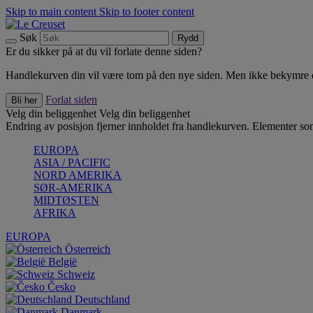
Skip to main content
Skip to footer content
Søk
Rydd
Er du sikker på at du vil forlate denne siden?
Handlekurven din vil være tom på den nye siden. Men ikke bekymre deg
Forlat siden
Bli her
Velg din beliggenhet
Velg din beliggenhet
Endring av posisjon fjerner innholdet fra handlekurven. Elementer som 
EUROPA
ASIA / PACIFIC
NORD AMERIKA
SØR-AMERIKA
MIDTØSTEN
AFRIKA
EUROPA
Österreich
België
Schweiz
Česko
Deutschland
Danmark