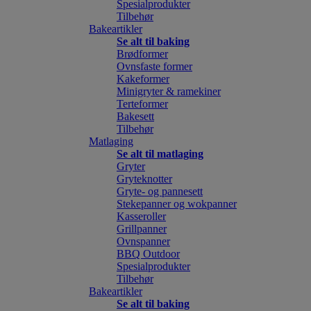
Spesialprodukter
Tilbehør
Bakeartikler
Se alt til baking
Brødformer
Ovnsfaste former
Kakeformer
Minigryter & ramekiner
Terteformer
Bakesett
Tilbehør
Matlaging
Se alt til matlaging
Gryter
Gryteknotter
Gryte- og pannesett
Stekepanner og wokpanner
Kasseroller
Grillpanner
Ovnspanner
BBQ Outdoor
Spesialprodukter
Tilbehør
Bakeartikler
Se alt til baking