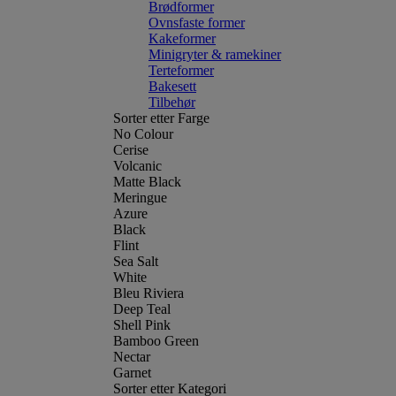
Brødformer
Ovnsfaste former
Kakeformer
Minigryter & ramekiner
Terteformer
Bakesett
Tilbehør
Sorter etter Farge
No Colour
Cerise
Volcanic
Matte Black
Meringue
Azure
Black
Flint
Sea Salt
White
Bleu Riviera
Deep Teal
Shell Pink
Bamboo Green
Nectar
Garnet
Sorter etter Kategori