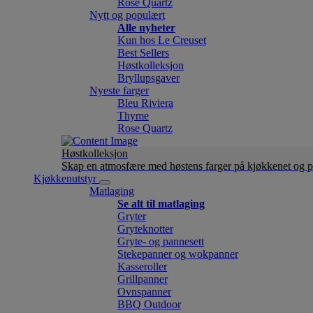
Rose Quartz
Nytt og populært
Alle nyheter
Kun hos Le Creuset
Best Sellers
Høstkolleksjon
Bryllupsgaver
Nyeste farger
Bleu Riviera
Thyme
Rose Quartz
Høstkolleksjon
Skap en atmosfære med høstens farger på kjøkkenet og p
Kjøkkenutstyr
Matlaging
Se alt til matlaging
Gryter
Gryteknotter
Gryte- og pannesett
Stekepanner og wokpanner
Kasseroller
Grillpanner
Ovnspanner
BBQ Outdoor