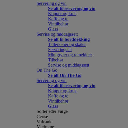
Servering og vin
Se alt til servering og vin
Kopper og krus
Kaffe og te
Vintilbehør
Glass
Servise og middagssett
Se alt til borddekking
Tallerkener og skåler
Serveringsfat
Minigryter og ramekiner
Tilbehør
Servise og middagssett
On The Go
Se alt On The Go
Servering og vin
Se alt til servering og vin
Kopper og krus
Kaffe og te
Vintilbehør
Glass
Sorter etter Farge
Cerise
Volcanic
Meringue