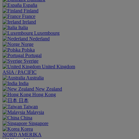
España
Finland
France
Ireland
Italia
Luxembourg
Nederland
Norge
Polska
Portugal
Sverige
United Kingdom
ASIA / PACIFIC
Australia
India
New Zealand
Hong Kong
日本
Taiwan
Malaysia
China
Singapore
Korea
NORD AMERIKA