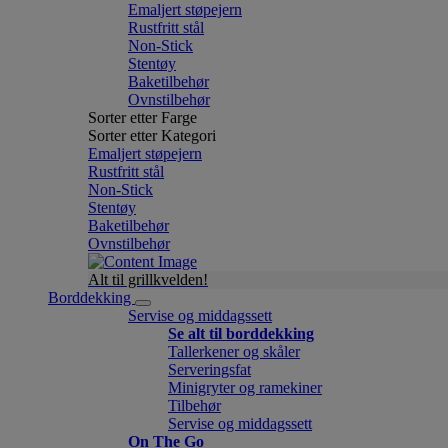
Emaljert støpejern
Rustfritt stål
Non-Stick
Stentøy
Baketilbehør
Ovnstilbehør
Sorter etter Farge
Sorter etter Kategori
Emaljert støpejern
Rustfritt stål
Non-Stick
Stentøy
Baketilbehør
Ovnstilbehør
Alt til grillkvelden!
Borddekking
Servise og middagssett
Se alt til borddekking
Tallerkener og skåler
Serveringsfat
Minigryter og ramekiner
Tilbehør
Servise og middagssett
On The Go