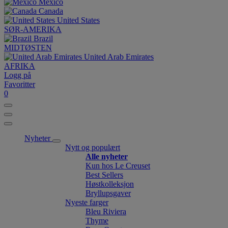
México
Canada
United States
SØR-AMERIKA
Brazil
MIDTØSTEN
United Arab Emirates
AFRIKA
Logg på
Favoritter
0
Nyheter
Nytt og populært
Alle nyheter
Kun hos Le Creuset
Best Sellers
Høstkolleksjon
Bryllupsgaver
Nyeste farger
Bleu Riviera
Thyme