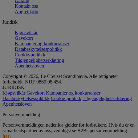
Garanti
Kontakt oss
Angret kjøp
Juridisk
Kjøpsvilkår
Gavekort
Kampanjer og konkurranser
Databeskyttelsespolitikk
Cookie-politikk
Tilgjengelighetserklæring
Åpenhetsloven
Copyright © 2026, Le Creuset Scandinavia. Alle rettigheter
forbeholdt. NUF 9860 08 454.
JURIDISK
Kjøpsvilkår
Gavekort
Kampanjer og konkurranser
Databeskyttelsespolitikk
Cookie-politikk
Tilgjengelighetserklæring
Åpenhetsloven
Personvernmelding
Personvernmeldingen nedenfor gjelder for forbrukere. Hvis du er en
samarbeidspartner av oss, vennligst se B2Bs personvernmelding
her
.