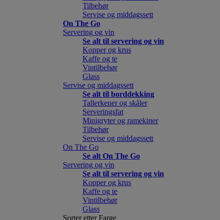
Tilbehør
Servise og middagssett
On The Go
Servering og vin
Se alt til servering og vin
Kopper og krus
Kaffe og te
Vintilbehør
Glass
Servise og middagssett
Se alt til borddekking
Tallerkener og skåler
Serveringsfat
Minigryter og ramekiner
Tilbehør
Servise og middagssett
On The Go
Se alt On The Go
Servering og vin
Se alt til servering og vin
Kopper og krus
Kaffe og te
Vintilbehør
Glass
Sorter etter Farge