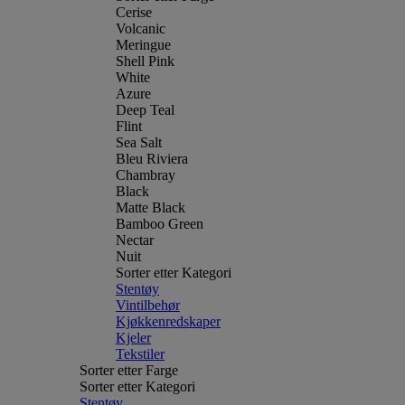
Cerise
Volcanic
Meringue
Shell Pink
White
Azure
Deep Teal
Flint
Sea Salt
Bleu Riviera
Chambray
Black
Matte Black
Bamboo Green
Nectar
Nuit
Sorter etter Kategori
Stentøy
Vintilbehør
Kjøkkenredskaper
Kjeler
Tekstiler
Sorter etter Farge
Sorter etter Kategori
Stentøy