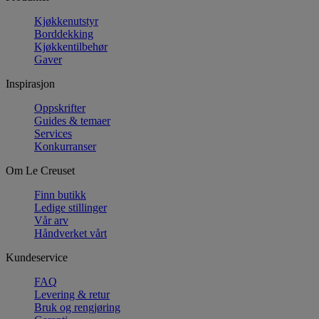
Kjøkkenutstyr
Borddekking
Kjøkkentilbehør
Gaver
Inspirasjon
Oppskrifter
Guides & temaer
Services
Konkurranser
Om Le Creuset
Finn butikk
Ledige stillinger
Vår arv
Håndverket vårt
Kundeservice
FAQ
Levering & retur
Bruk og rengjøring