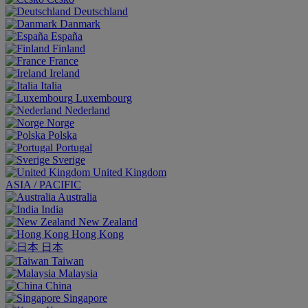
Deutschland
Danmark
España
Finland
France
Ireland
Italia
Luxembourg
Nederland
Norge
Polska
Portugal
Sverige
United Kingdom
ASIA / PACIFIC
Australia
India
New Zealand
Hong Kong
日本
Taiwan
Malaysia
China
Singapore