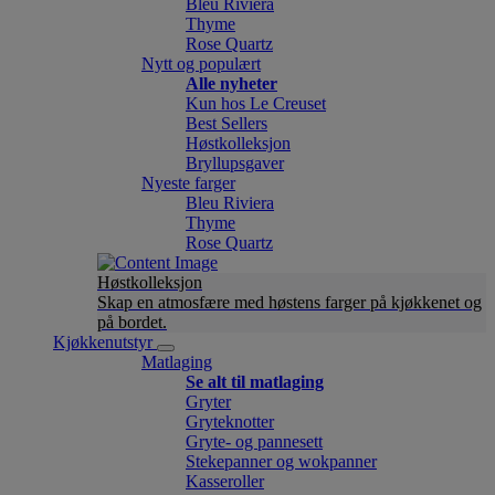
Bleu Riviera
Thyme
Rose Quartz
Nytt og populært
Alle nyheter
Kun hos Le Creuset
Best Sellers
Høstkolleksjon
Bryllupsgaver
Nyeste farger
Bleu Riviera
Thyme
Rose Quartz
Høstkolleksjon
Skap en atmosfære med høstens farger på kjøkkenet og
på bordet.
Kjøkkenutstyr
Matlaging
Se alt til matlaging
Gryter
Gryteknotter
Gryte- og pannesett
Stekepanner og wokpanner
Kasseroller