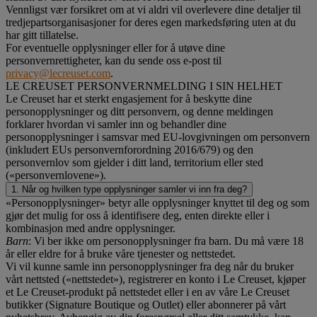
Vennligst vær forsikret om at vi aldri vil overlevere dine detaljer til
tredjepartsorganisasjoner for deres egen markedsføring uten at du
har gitt tillatelse.
For eventuelle opplysninger eller for å utøve dine
personvernrettigheter, kan du sende oss e-post til
privacy@lecreuset.com
.
LE CREUSET PERSONVERNMELDING I SIN HELHET
Le Creuset har et sterkt engasjement for å beskytte dine
personopplysninger og ditt personvern, og denne meldingen
forklarer hvordan vi samler inn og behandler dine
personopplysninger i samsvar med EU-lovgivningen om personvern
(inkludert EUs personvernforordning 2016/679) og den
personvernlov som gjelder i ditt land, territorium eller sted
(«personvernlovene»).
1. Når og hvilken type opplysninger samler vi inn fra deg?
«Personopplysninger» betyr alle opplysninger knyttet til deg og som
gjør det mulig for oss å identifisere deg, enten direkte eller i
kombinasjon med andre opplysninger.
Barn
: Vi ber ikke om personopplysninger fra barn. Du må være 18
år eller eldre for å bruke våre tjenester og nettstedet.
Vi vil kunne samle inn personopplysninger fra deg når du bruker
vårt nettsted («nettstedet»), registrerer en konto i Le Creuset, kjøper
et Le Creuset-produkt på nettstedet eller i en av våre Le Creuset
butikker (Signature Boutique og Outlet) eller abonnerer på vårt