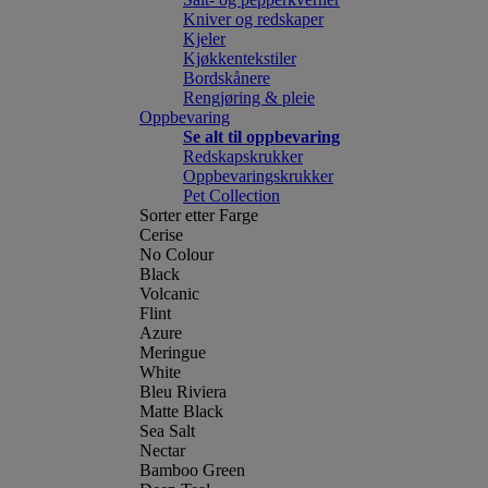
Kniver og redskaper
Kjeler
Kjøkkentekstiler
Bordskånere
Rengjøring & pleie
Oppbevaring
Se alt til oppbevaring
Redskapskrukker
Oppbevaringskrukker
Pet Collection
Sorter etter Farge
Cerise
No Colour
Black
Volcanic
Flint
Azure
Meringue
White
Bleu Riviera
Matte Black
Sea Salt
Nectar
Bamboo Green