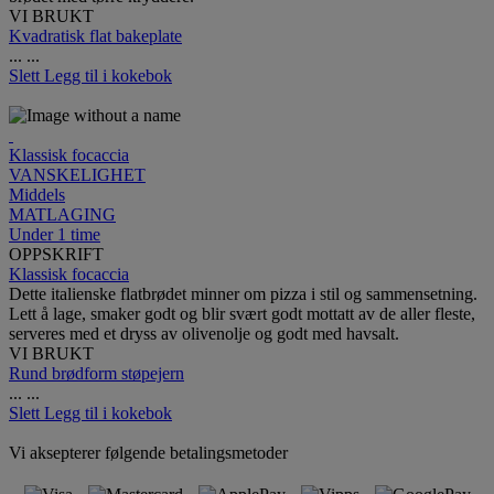
VI BRUKT
Kvadratisk flat bakeplate
...
...
Slett
Legg til i kokebok
Klassisk focaccia
VANSKELIGHET
Middels
MATLAGING
Under 1 time
OPPSKRIFT
Klassisk focaccia
Dette italienske flatbrødet minner om pizza i stil og sammensetning.
Lett å lage, smaker godt og blir svært godt mottatt av de aller fleste,
serveres med et dryss av olivenolje og godt med havsalt.
VI BRUKT
Rund brødform støpejern
...
...
Slett
Legg til i kokebok
Vi aksepterer følgende betalingsmetoder