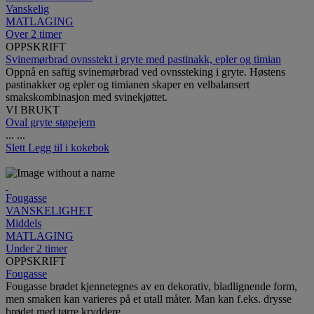
Vanskelig
MATLAGING
Over 2 timer
OPPSKRIFT
Svinemørbrad ovnsstekt i gryte med pastinakk, epler og timian
Oppnå en saftig svinemørbrad ved ovnssteking i gryte. Høstens
pastinakker og epler og timianen skaper en velbalansert
smakskombinasjon med svinekjøttet.
VI BRUKT
Oval gryte støpejern
...
...
Slett
Legg til i kokebok
Fougasse
VANSKELIGHET
Middels
MATLAGING
Under 2 timer
OPPSKRIFT
Fougasse
Fougasse brødet kjennetegnes av en dekorativ, bladlignende form,
men smaken kan varieres på et utall måter. Man kan f.eks. drysse
brødet med tørre kryddere.