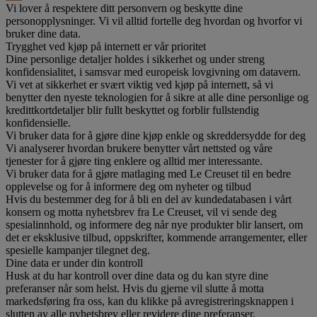
Vi lover å respektere ditt personvern og beskytte dine
personopplysninger. Vi vil alltid fortelle deg hvordan og hvorfor vi
bruker dine data.
Trygghet ved kjøp på internett er vår prioritet
Dine personlige detaljer holdes i sikkerhet og under streng
konfidensialitet, i samsvar med europeisk lovgivning om datavern.
Vi vet at sikkerhet er svært viktig ved kjøp på internett, så vi
benytter den nyeste teknologien for å sikre at alle dine personlige og
kredittkortdetaljer blir fullt beskyttet og forblir fullstendig
konfidensielle.
Vi bruker data for å gjøre dine kjøp enkle og skreddersydde for deg
Vi analyserer hvordan brukere benytter vårt nettsted og våre
tjenester for å gjøre ting enklere og alltid mer interessante.
Vi bruker data for å gjøre matlaging med Le Creuset til en bedre
opplevelse og for å informere deg om nyheter og tilbud
Hvis du bestemmer deg for å bli en del av kundedatabasen i vårt
konsern og motta nyhetsbrev fra Le Creuset, vil vi sende deg
spesialinnhold, og informere deg når nye produkter blir lansert, om
det er eksklusive tilbud, oppskrifter, kommende arrangementer, eller
spesielle kampanjer tilegnet deg.
Dine data er under din kontroll
Husk at du har kontroll over dine data og du kan styre dine
preferanser når som helst. Hvis du gjerne vil slutte å motta
markedsføring fra oss, kan du klikke på avregistreringsknappen i
slutten av alle nyhetsbrev eller revidere dine preferanser.