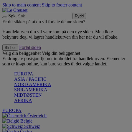
Skip to main content
Skip to footer content
Søk
Rydd
Er du sikker på at du vil forlate denne siden?
Handlekurven din vil være tom på den nye siden. Men ikke
bekymre deg, vi lagrer handlekurven din her når du vil tilbake.
Forlat siden
Bli her
Velg din beliggenhet
Velg din beliggenhet
Endring av posisjon fjerner innholdet fra handlekurven. Elementer
som er kjøpt online, kan bare sendes til det valgte landet.
EUROPA
ASIA / PACIFIC
NORD AMERIKA
SØR-AMERIKA
MIDTØSTEN
AFRIKA
EUROPA
Österreich
België
Schweiz
Česko