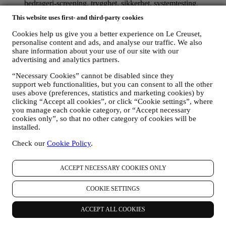
bedrageri-screening, trygghet, sikkerhet, systemtesting,
vedlikehold, og statistisk analyse, osv. Av og til kan vi ha
This website uses first- and third-party cookies
behov for å kontakte deg av administrative eller driftsmessige
grunner. For eksempel, for å sende deg bekreftelse på ditt
Cookies help us give you a better experience on Le Creuset,
kjøp. Vi vil også bruke dine data til å svare på dine
personalise content and ads, and analyse our traffic. We also
forespørsler som sendes gjennom våre nettstedsskjemaer eller
share information about your use of our site with our
andre kanaler. Denne behandlingsaktiviteten er basert på den
advertising and analytics partners.
kontraktsmessige utførelse av våre e-handelstjenester.
“Necessary Cookies” cannot be disabled since they
FOR Å INFORMERE DEG OM NYHETER ELLER
support web functionalities, but you can consent to all the other
TILBUD PÅ LE CREUSET-PRODUKTER
uses above (preferences, statistics and marketing cookies) by
Dersom du har samtykket til det (for eksempel ved å abonnere
clicking “Accept all cookies”, or click “Cookie settings”, where
på nyhetsbrevet vårt når du oppretter en konto på nettstedet),
you manage each cookie category, or “Accept necessary
vil vi sende deg markedsføringsmateriell og nyheter om
cookies only”, so that no other category of cookies will be
initiativer knyttet til Le Creuset, som er utarbeidet av
installed.
konsernet datterselskaper og lokale partnere, også avhengig
av dine preferanser. Vi vil kontakte deg på e-post, med
Check our
Cookie Policy
.
tekstmeldinger eller via sosiale medier, men også ved hjelp av
automatiserte metoder. Slik kommunikasjon vil omhandle Le
Creusets produkter eller åpning av nye butikker, eksklusive
ACCEPT NECESSARY COOKIES ONLY
arrangementer, konkurranser, undersøkelser, demonstrasjoner
organisert av Le Creuset eller spesielle tilbud du kanskje er
COOKIE SETTINGS
interessert i å få høre om. Slik kommunikasjon kan være valgt
ut eller skreddersydd for deg basert på opplysninger vi har om
ACCEPT ALL COOKIES
deg, slik som hvor du bor og din kjøpshistorikk, eller
preferanser for våre produkter. Vi vil bruke opplysningene