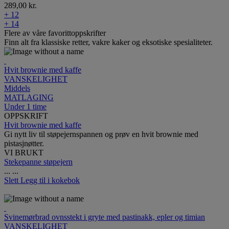
289,00 kr.
+ 12
+ 14
Flere av våre favorittoppskrifter
Finn alt fra klassiske retter, vakre kaker og eksotiske spesialiteter.
Hvit brownie med kaffe
VANSKELIGHET
Middels
MATLAGING
Under 1 time
OPPSKRIFT
Hvit brownie med kaffe
Gi nytt liv til støpejernspannen og prøv en hvit brownie med
pistasjnøtter.
VI BRUKT
Stekepanne støpejern
...
...
Slett
Legg til i kokebok
Svinemørbrad ovnsstekt i gryte med pastinakk, epler og timian
VANSKELIGHET