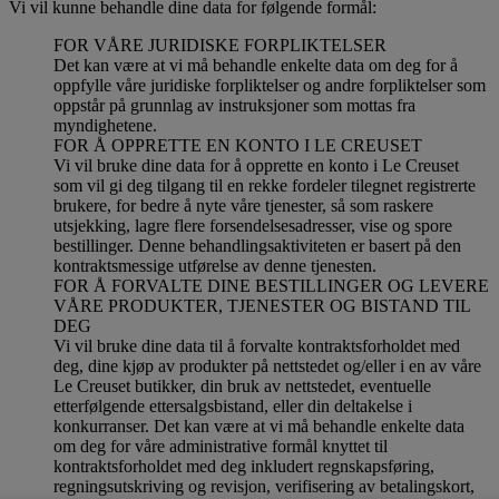
Vi vil kunne behandle dine data for følgende formål:
FOR VÅRE JURIDISKE FORPLIKTELSER
Det kan være at vi må behandle enkelte data om deg for å
oppfylle våre juridiske forpliktelser og andre forpliktelser som
oppstår på grunnlag av instruksjoner som mottas fra
myndighetene.
FOR Å OPPRETTE EN KONTO I LE CREUSET
Vi vil bruke dine data for å opprette en konto i Le Creuset
som vil gi deg tilgang til en rekke fordeler tilegnet registrerte
brukere, for bedre å nyte våre tjenester, så som raskere
utsjekking, lagre flere forsendelsesadresser, vise og spore
bestillinger. Denne behandlingsaktiviteten er basert på den
kontraktsmessige utførelse av denne tjenesten.
FOR Å FORVALTE DINE BESTILLINGER OG LEVERE
VÅRE PRODUKTER, TJENESTER OG BISTAND TIL
DEG
Vi vil bruke dine data til å forvalte kontraktsforholdet med
deg, dine kjøp av produkter på nettstedet og/eller i en av våre
Le Creuset butikker, din bruk av nettstedet, eventuelle
etterfølgende ettersalgsbistand, eller din deltakelse i
konkurranser. Det kan være at vi må behandle enkelte data
om deg for våre administrative formål knyttet til
kontraktsforholdet med deg inkludert regnskapsføring,
regningsutskriving og revisjon, verifisering av betalingskort,