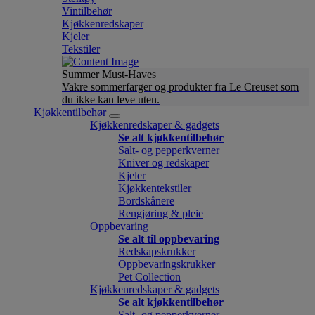
Vintilbehør
Kjøkkenredskaper
Kjeler
Tekstiler
Summer Must-Haves
Vakre sommerfarger og produkter fra Le Creuset som
du ikke kan leve uten.
Kjøkkentilbehør
Kjøkkenredskaper & gadgets
Se alt kjøkkentilbehør
Salt- og pepperkverner
Kniver og redskaper
Kjeler
Kjøkkentekstiler
Bordskånere
Rengjøring & pleie
Oppbevaring
Se alt til oppbevaring
Redskapskrukker
Oppbevaringskrukker
Pet Collection
Kjøkkenredskaper & gadgets
Se alt kjøkkentilbehør
Salt- og pepperkverner