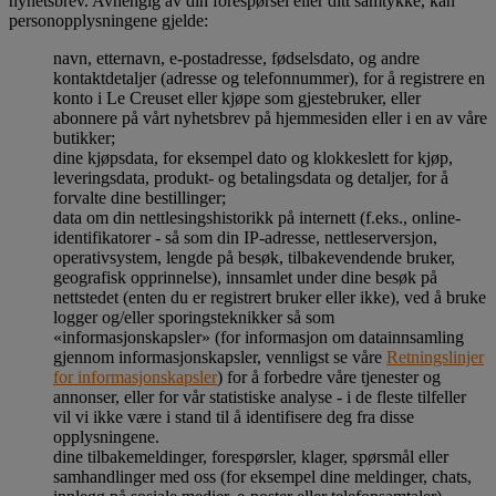
nyhetsbrev. Avhengig av din forespørsel eller ditt samtykke, kan
personopplysningene gjelde:
navn, etternavn, e-postadresse, fødselsdato, og andre
kontaktdetaljer (adresse og telefonnummer), for å registrere en
konto i Le Creuset eller kjøpe som gjestebruker, eller
abonnere på vårt nyhetsbrev på hjemmesiden eller i en av våre
butikker;
dine kjøpsdata, for eksempel dato og klokkeslett for kjøp,
leveringsdata, produkt- og betalingsdata og detaljer, for å
forvalte dine bestillinger;
data om din nettlesingshistorikk på internett (f.eks., online-
identifikatorer - så som din IP-adresse, nettleserversjon,
operativsystem, lengde på besøk, tilbakevendende bruker,
geografisk opprinnelse), innsamlet under dine besøk på
nettstedet (enten du er registrert bruker eller ikke), ved å bruke
logger og/eller sporingsteknikker så som
«informasjonskapsler» (for informasjon om datainnsamling
gjennom informasjonskapsler, vennligst se våre
Retningslinjer
for informasjonskapsler
) for å forbedre våre tjenester og
annonser, eller for vår statistiske analyse - i de fleste tilfeller
vil vi ikke være i stand til å identifisere deg fra disse
opplysningene.
dine tilbakemeldinger, forespørsler, klager, spørsmål eller
samhandlinger med oss (for eksempel dine meldinger, chats,