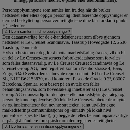
innlegg på sosiale medier, e-poster eller telefonsamtaler).
Personopplysningene som samles inn fra deg når du bruker
nettstedet eller ellers oppgir personlig identifiserende opplysninger er
dermed beskyttet og personvernrettighetene dine blir forklart i punkt
H) nedenfor.
2. Hvem samler inn dine opplysninger?
Den dataansvarlige for de e-handelstjenester som tilbys gjennom
nettstedet er Le Creuset Scandinavia, Taastrup Hovedgade 12, 2630
Taastrup, Danmark.
Hvis du bestemmer deg for å motta markedsføring fra oss, vil du bli
en del av Le Creuset-konsernets forbrukerdatabase som forvaltes,
som felles dataansvarlig, av Le Creuset Creuset Scandinavia og Le
Creuset Group AG, med registrert kontor i Neuhofstrasse 4, Baar,
Zugo, 6340 Sveits (deres utnevnte representant i EU er Le Creuset
SL, NUF B62153630, med kontorer i Paseo de Gracia 9 2º, 08007
Barcelona, Spania), som basert på en avtale om felles
behandlingsansvar, som hovedsakelig innebærer at (a) Le Creuset
Group AG er ansvarlig for den generelle markedsføringsstrategi og
personlig kundeopplevelse; (b) lokale Le Creuset-enheter drar nytte
av og implementerer den nevnte strategien, samt utvikler egne
markedsføringskommunikasjoner og -initiativ på lokalt nivå
(innenfor et spesifikt land); (c) begge de felles behandlingsansvarlige
er pålagt å håndtere forespørsler om den registrertes rettigheter.
3. Hvorfor samler vi inn disse opplysningene?