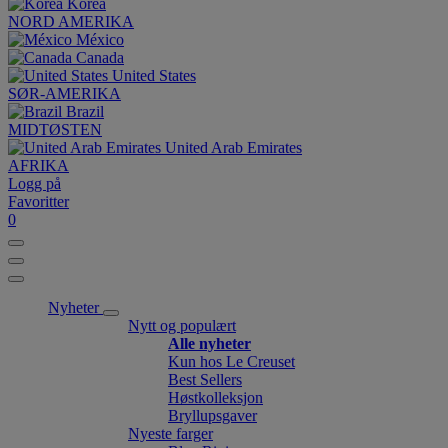
Korea
NORD AMERIKA
México
Canada
United States
SØR-AMERIKA
Brazil
MIDTØSTEN
United Arab Emirates
AFRIKA
Logg på
Favoritter
0
Nyheter
Nytt og populært
Alle nyheter
Kun hos Le Creuset
Best Sellers
Høstkolleksjon
Bryllupsgaver
Nyeste farger