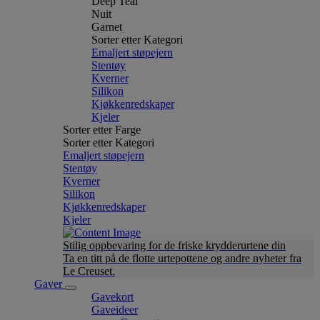
Deep Teal
Nuit
Garnet
Sorter etter Kategori
Emaljert støpejern
Stentøy
Kverner
Silikon
Kjøkkenredskaper
Kjeler
Sorter etter Farge
Sorter etter Kategori
Emaljert støpejern
Stentøy
Kverner
Silikon
Kjøkkenredskaper
Kjeler
Stilig oppbevaring for de friske krydderurtene din
Ta en titt på de flotte urtepottene og andre nyheter fra
Le Creuset.
Gaver
Gavekort
Gaveideer