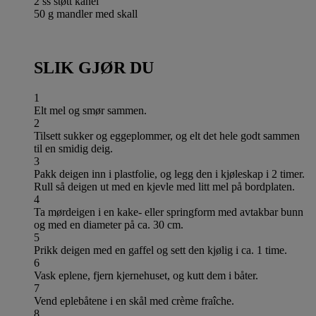
2 ss støtt kanel
50 g mandler med skall
SLIK GJØR DU
1
Elt mel og smør sammen.
2
Tilsett sukker og eggeplommer, og elt det hele godt sammen
til en smidig deig.
3
Pakk deigen inn i plastfolie, og legg den i kjøleskap i 2 timer.
Rull så deigen ut med en kjevle med litt mel på bordplaten.
4
Ta mørdeigen i en kake- eller springform med avtakbar bunn
og med en diameter på ca. 30 cm.
5
Prikk deigen med en gaffel og sett den kjølig i ca. 1 time.
6
Vask eplene, fjern kjernehuset, og kutt dem i båter.
7
Vend eplebåtene i en skål med crème fraîche.
8