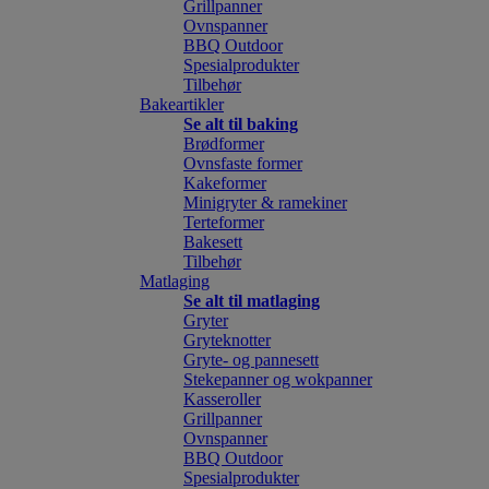
Grillpanner
Ovnspanner
BBQ Outdoor
Spesialprodukter
Tilbehør
Bakeartikler
Se alt til baking
Brødformer
Ovnsfaste former
Kakeformer
Minigryter & ramekiner
Terteformer
Bakesett
Tilbehør
Matlaging
Se alt til matlaging
Gryter
Gryteknotter
Gryte- og pannesett
Stekepanner og wokpanner
Kasseroller
Grillpanner
Ovnspanner
BBQ Outdoor
Spesialprodukter