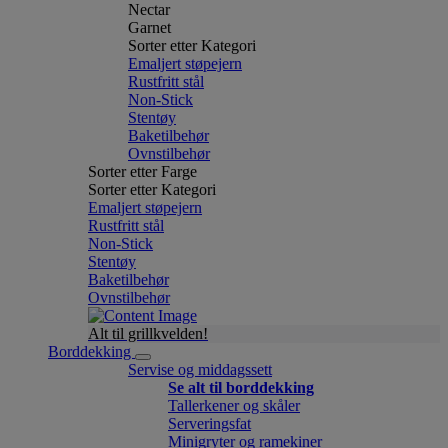
Nectar
Garnet
Sorter etter Kategori
Emaljert støpejern
Rustfritt stål
Non-Stick
Stentøy
Baketilbehør
Ovnstilbehør
Sorter etter Farge
Sorter etter Kategori
Emaljert støpejern
Rustfritt stål
Non-Stick
Stentøy
Baketilbehør
Ovnstilbehør
Alt til grillkvelden!
Borddekking
Servise og middagssett
Se alt til borddekking
Tallerkener og skåler
Serveringsfat
Minigryter og ramekiner