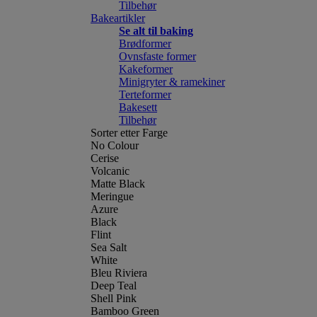
Tilbehør
Bakeartikler
Se alt til baking
Brødformer
Ovnsfaste former
Kakeformer
Minigryter & ramekiner
Terteformer
Bakesett
Tilbehør
Sorter etter Farge
No Colour
Cerise
Volcanic
Matte Black
Meringue
Azure
Black
Flint
Sea Salt
White
Bleu Riviera
Deep Teal
Shell Pink
Bamboo Green