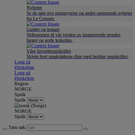
Nyheter
Se de søte nye minigrytene og andre spennende nyheter
fra Le Creuset.
Guider og temaer
Velkommen til vår verden av inspirerende trender,
farger og gode koketips.
Våre favorittoppskrifter
Skjem bort smaksløkene dine med herlige oppskrifter.
Logg på
Ønskeliste
Logg på
Ønskeliste
Region
NORGE
Språk
Språk
NORGE
Språk
Tøm søk