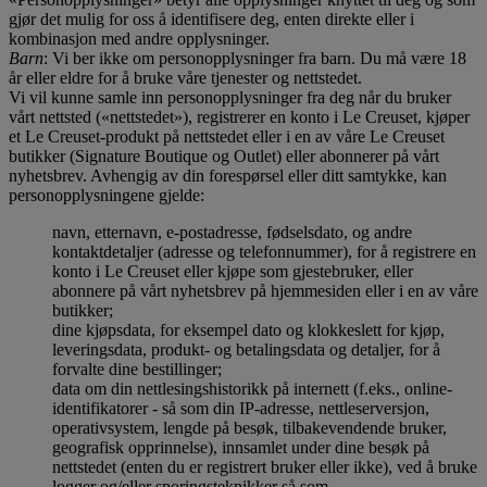
gjør det mulig for oss å identifisere deg, enten direkte eller i
kombinasjon med andre opplysninger.
Barn
: Vi ber ikke om personopplysninger fra barn. Du må være 18
år eller eldre for å bruke våre tjenester og nettstedet.
Vi vil kunne samle inn personopplysninger fra deg når du bruker
vårt nettsted («nettstedet»), registrerer en konto i Le Creuset, kjøper
et Le Creuset-produkt på nettstedet eller i en av våre Le Creuset
butikker (Signature Boutique og Outlet) eller abonnerer på vårt
nyhetsbrev. Avhengig av din forespørsel eller ditt samtykke, kan
personopplysningene gjelde:
navn, etternavn, e-postadresse, fødselsdato, og andre
kontaktdetaljer (adresse og telefonnummer), for å registrere en
konto i Le Creuset eller kjøpe som gjestebruker, eller
abonnere på vårt nyhetsbrev på hjemmesiden eller i en av våre
butikker;
dine kjøpsdata, for eksempel dato og klokkeslett for kjøp,
leveringsdata, produkt- og betalingsdata og detaljer, for å
forvalte dine bestillinger;
data om din nettlesingshistorikk på internett (f.eks., online-
identifikatorer - så som din IP-adresse, nettleserversjon,
operativsystem, lengde på besøk, tilbakevendende bruker,
geografisk opprinnelse), innsamlet under dine besøk på
nettstedet (enten du er registrert bruker eller ikke), ved å bruke
logger og/eller sporingsteknikker så som