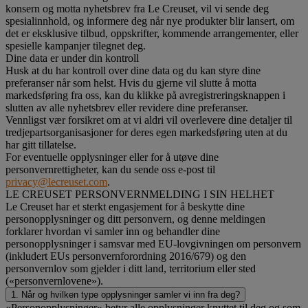
konsern og motta nyhetsbrev fra Le Creuset, vil vi sende deg
spesialinnhold, og informere deg når nye produkter blir lansert, om
det er eksklusive tilbud, oppskrifter, kommende arrangementer, eller
spesielle kampanjer tilegnet deg.
Dine data er under din kontroll
Husk at du har kontroll over dine data og du kan styre dine
preferanser når som helst. Hvis du gjerne vil slutte å motta
markedsføring fra oss, kan du klikke på avregistreringsknappen i
slutten av alle nyhetsbrev eller revidere dine preferanser.
Vennligst vær forsikret om at vi aldri vil overlevere dine detaljer til
tredjepartsorganisasjoner for deres egen markedsføring uten at du
har gitt tillatelse.
For eventuelle opplysninger eller for å utøve dine
personvernrettigheter, kan du sende oss e-post til
privacy@lecreuset.com
.
LE CREUSET PERSONVERNMELDING I SIN HELHET
Le Creuset har et sterkt engasjement for å beskytte dine
personopplysninger og ditt personvern, og denne meldingen
forklarer hvordan vi samler inn og behandler dine
personopplysninger i samsvar med EU-lovgivningen om personvern
(inkludert EUs personvernforordning 2016/679) og den
personvernlov som gjelder i ditt land, territorium eller sted
(«personvernlovene»).
1. Når og hvilken type opplysninger samler vi inn fra deg?
«Personopplysninger» betyr alle opplysninger knyttet til deg og som