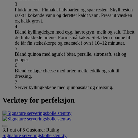
3
Plukk urtene. Finhakk halvparten og spar resten. Skyll resten
raskt i kokende vann og deretter kaldt vann. Press ut væsken
og hakk grovt.
4
Bland kyllingdeigen med egg, havregryn, melk og salt. Tilsett
de finhakkede urtene. Form små kaker. Stek dem i panne til
de får fin stekeskorpe og etterstek i ovn i 10–12 minutter.
5
Bland quinoa med agurk i biter, persille, sitronsaft, salt og
pepper.
6
Blend cottage cheese med urter, melk, eddik og salt til
dressing.
7
Server kyllingkakene med quinoasalat og dressing.
Verktøy for perfeksjon
3,1 out of 5 Customer Rating
Signature serveringsbolle stentøy