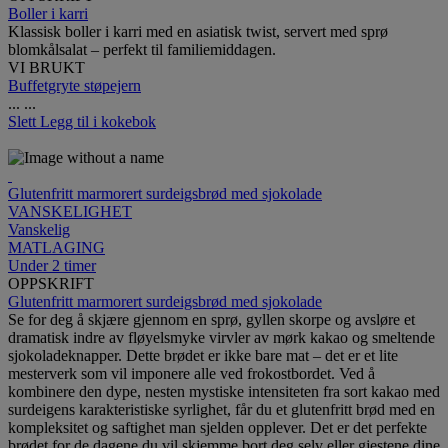
Boller i karri
Klassisk boller i karri med en asiatisk twist, servert med sprø
blomkålsalat – perfekt til familiemiddagen.
VI BRUKT
Buffetgryte støpejern
...
...
Slett
Legg til i kokebok
Glutenfritt marmorert surdeigsbrød med sjokolade
VANSKELIGHET
Vanskelig
MATLAGING
Under 2 timer
OPPSKRIFT
Glutenfritt marmorert surdeigsbrød med sjokolade
Se for deg å skjære gjennom en sprø, gyllen skorpe og avsløre et
dramatisk indre av fløyelsmyke virvler av mørk kakao og smeltende
sjokoladeknapper. Dette brødet er ikke bare mat – det er et lite
mesterverk som vil imponere alle ved frokostbordet. Ved å
kombinere den dype, nesten mystiske intensiteten fra sort kakao med
surdeigens karakteristiske syrlighet, får du et glutenfritt brød med en
kompleksitet og saftighet man sjelden opplever. Det er det perfekte
brødet for de dagene du vil skjemme bort deg selv eller gjestene dine