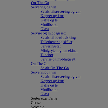
On The Go
Servering og vin
Se alt til servering og vin
Kopper og krus
Kaffe og te
Vintilbehør
Glass
Servise og middagssett
Se alt til borddekking
Tallerkener og skåler
Serveringsfat
Minigryter og ramekiner
Tilbehør
Servise og middagssett
On The Go
Se alt On The Go
Servering og vin
Se alt til servering og vin
Kopper og krus
Kaffe og te
Vintilbehør
Glass
Sorter etter Farge
Cerise
Volcanic