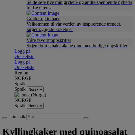
Se de søte nye minigrytene og andre spennende nyheter
fra Le Creuset.
Guider og temaer
Velkommen til vår verden av inspirerende trender,
farger og gode koketips.
Våre favorittoppskrifter
Skjem bort smaksløkene dine med herlige oppskrifter.
Logg på
Ønskeliste
Logg på
Ønskeliste
Region
NORGE
Språk
Språk
NORGE
Språk
Tøm søk
Kyllingkaker med quinoasalat