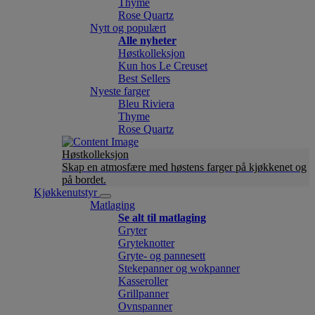
Thyme
Rose Quartz
Nytt og populært
Alle nyheter
Høstkolleksjon
Kun hos Le Creuset
Best Sellers
Nyeste farger
Bleu Riviera
Thyme
Rose Quartz
Høstkolleksjon
Skap en atmosfære med høstens farger på kjøkkenet og
på bordet.
Kjøkkenutstyr
Matlaging
Se alt til matlaging
Gryter
Gryteknotter
Gryte- og pannesett
Stekepanner og wokpanner
Kasseroller
Grillpanner
Ovnspanner