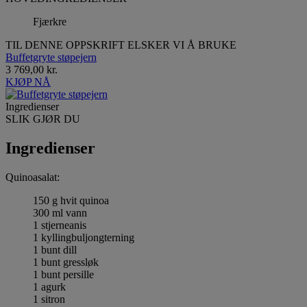
Fjærkre
TIL DENNE OPPSKRIFT ELSKER VI Å BRUKE
Buffetgryte støpejern
3 769,00 kr.
KJØP NÅ
Ingredienser
SLIK GJØR DU
Ingredienser
Quinoasalat:
150 g hvit quinoa
300 ml vann
1 stjerneanis
1 kyllingbuljongterning
1 bunt dill
1 bunt gressløk
1 bunt persille
1 agurk
1 sitron