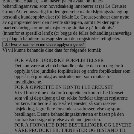
Barcelona, Spania), som basert på en avtale om felles
behandlingsansvar, som hovedsakelig innebærer at (a) Le Creuset
Group AG er ansvarlig for den generelle markedsføringsstrategi og
personlig kundeopplevelse; (b) lokale Le Creuset-enheter drar nytte
av og implementerer den nevnte strategien, samt utvikler egne
markedsføringskommunikasjoner og -initiativ på lokalt nivå
(innenfor et spesifikt land); (c) begge de felles behandlingsansvarlige
er pålagt å håndtere forespørsler om den registrertes rettigheter.
3. Hvorfor samler vi inn disse opplysningene?
Vi vil kunne behandle dine data for følgende formål:
FOR VÅRE JURIDISKE FORPLIKTELSER
Det kan være at vi må behandle enkelte data om deg for å
oppfylle våre juridiske forpliktelser og andre forpliktelser som
oppstår på grunnlag av instruksjoner som mottas fra
myndighetene.
FOR Å OPPRETTE EN KONTO I LE CREUSET
Vi vil bruke dine data for å opprette en konto i Le Creuset
som vil gi deg tilgang til en rekke fordeler tilegnet registrerte
brukere, for bedre å nyte våre tjenester, så som raskere
utsjekking, lagre flere forsendelsesadresser, vise og spore
bestillinger. Denne behandlingsaktiviteten er basert på den
kontraktsmessige utførelse av denne tjenesten.
FOR Å FORVALTE DINE BESTILLINGER OG LEVERE
VÅRE PRODUKTER, TJENESTER OG BISTAND TIL