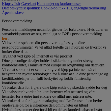
Kjøpsvilkår
Gavekort
Kampanjer og konkurranser
Databeskyttelsespolitikk
Cookie-politikk
Tilgjengelighetserklæring
Åpenhetsloven
Personvernmelding
Personvernmeldingen nedenfor gjelder for forbrukere. Hvis du er en
samarbeidspartner av oss, vennligst se B2Bs personvernmelding
her
.
Vi lover å respektere ditt personvern og beskytte dine
personopplysninger. Vi vil alltid fortelle deg hvordan og hvorfor vi
bruker dine data.
Trygghet ved kjøp på internett er vår prioritet
Dine personlige detaljer holdes i sikkerhet og under streng
konfidensialitet, i samsvar med europeisk lovgivning om datavern.
Vi vet at sikkerhet er svært viktig ved kjøp på internett, så vi
benytter den nyeste teknologien for å sikre at alle dine personlige og
kredittkortdetaljer blir fullt beskyttet og forblir fullstendig
konfidensielle.
Vi bruker data for å gjøre dine kjøp enkle og skreddersydde for deg
Vi analyserer hvordan brukere benytter vårt nettsted og våre
tjenester for å gjøre ting enklere og alltid mer interessante.
Vi bruker data for å gjøre matlaging med Le Creuset til en bedre
opplevelse og for å informere deg om nyheter og tilbud
Hvis du bestemmer deg for å bli en del av kundedatabasen i vårt