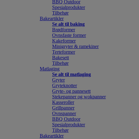
BBQ Outdoor
Spesialprodukter
Tilbehør
Bakeartikler
Se alt til baking
Brødformer
Ovnsfaste former
Kakeformer
Minigryter & ramekiner
Terteformer
Bakesett
Tilbehør
Matlaging
Se alt til matlaging
Gryter
Gryteknotter
Gryte- og pannesett
Stekepanner og wokpanner
Kasseroller
Grillpanner
Ovnspanner
BBQ Outdoor
Spesialprodukter
Tilbehør
Bakeartikler