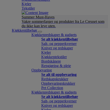
Kjeler
Tekstiler
Summer Must-Haves
Vakre sommerfarger og produkter fra Le Creuset som
du ikke kan leve uten.
Kjøkkentilbehør
Kjøkkenredskaper & gadgets
Se alt kjøkkentilbehør
Salt- og pepperkverner
Kniver og redskaper
Kjeler
Kjøkkentekstiler
Bordskånere
Rengjøring & pleie
Oppbevaring
Se alt til oppbevaring
Redskapskrukker
Oppbevaringskrukker
Pet Collection
Kjøkkenredskaper & gadgets
Se alt kjøkkentilbehør
Salt- og pepperkverner
Kniver og redskaper
Kjeler