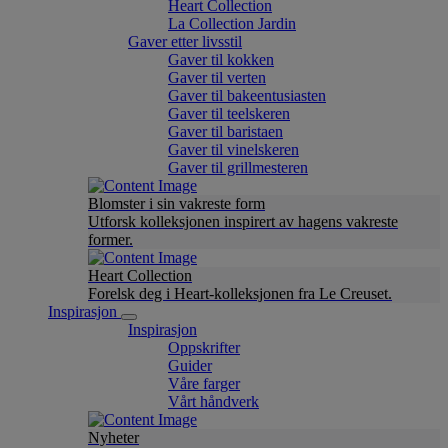
Heart Collection
La Collection Jardin
Gaver etter livsstil
Gaver til kokken
Gaver til verten
Gaver til bakeentusiasten
Gaver til teelskeren
Gaver til baristaen
Gaver til vinelskeren
Gaver til grillmesteren
Blomster i sin vakreste form
Utforsk kolleksjonen inspirert av hagens vakreste
former.
Heart Collection
Forelsk deg i Heart-kolleksjonen fra Le Creuset.
Inspirasjon
Inspirasjon
Oppskrifter
Guider
Våre farger
Vårt håndverk
Nyheter