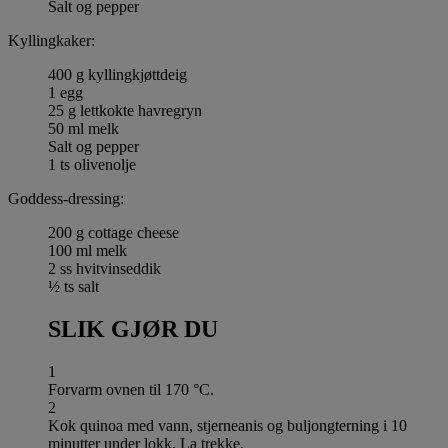
Salt og pepper
Kyllingkaker:
400 g kyllingkjøttdeig
1 egg
25 g lettkokte havregryn
50 ml melk
Salt og pepper
1 ts olivenolje
Goddess-dressing:
200 g cottage cheese
100 ml melk
2 ss hvitvinseddik
½ ts salt
SLIK GJØR DU
1
Forvarm ovnen til 170 °C.
2
Kok quinoa med vann, stjerneanis og buljongterning i 10
minutter under lokk. La trekke.