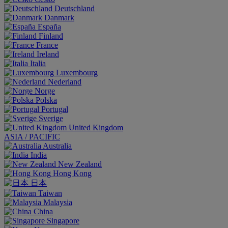
Deutschland
Danmark
España
Finland
France
Ireland
Italia
Luxembourg
Nederland
Norge
Polska
Portugal
Sverige
United Kingdom
ASIA / PACIFIC
Australia
India
New Zealand
Hong Kong
日本
Taiwan
Malaysia
China
Singapore