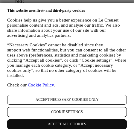
DEG
Vi vil bruke dine data til å forvalte kontraktsforholdet med
This website uses first- and third-party cookies
deg, dine kjøp av produkter på nettstedet og/eller i en av våre
Le Creuset butikker, din bruk av nettstedet, eventuelle
Cookies help us give you a better experience on Le Creuset,
etterfølgende ettersalgsbistand, eller din deltakelse i
personalise content and ads, and analyse our traffic. We also
konkurranser. Det kan være at vi må behandle enkelte data
share information about your use of our site with our
om deg for våre administrative formål knyttet til
advertising and analytics partners.
kontraktsforholdet med deg inkludert regnskapsføring,
regningsutskriving og revisjon, verifisering av betalingskort,
“Necessary Cookies” cannot be disabled since they
support web functionalities, but you can consent to all the other
bedrageri-screening, trygghet, sikkerhet, systemtesting,
uses above (preferences, statistics and marketing cookies) by
vedlikehold, og statistisk analyse, osv. Av og til kan vi ha
clicking “Accept all cookies”, or click “Cookie settings”, where
behov for å kontakte deg av administrative eller driftsmessige
you manage each cookie category, or “Accept necessary
grunner. For eksempel, for å sende deg bekreftelse på ditt
cookies only”, so that no other category of cookies will be
kjøp. Vi vil også bruke dine data til å svare på dine
installed.
forespørsler som sendes gjennom våre nettstedsskjemaer eller
andre kanaler. Denne behandlingsaktiviteten er basert på den
Check our
Cookie Policy
.
kontraktsmessige utførelse av våre e-handelstjenester.
FOR Å INFORMERE DEG OM NYHETER ELLER
TILBUD PÅ LE CREUSET-PRODUKTER
ACCEPT NECESSARY COOKIES ONLY
Dersom du har samtykket til det (for eksempel ved å abonnere
på nyhetsbrevet vårt når du oppretter en konto på nettstedet),
COOKIE SETTINGS
vil vi sende deg markedsføringsmateriell og nyheter om
initiativer knyttet til Le Creuset, som er utarbeidet av
ACCEPT ALL COOKIES
konsernet datterselskaper og lokale partnere, også avhengig
av dine preferanser. Vi vil kontakte deg på e-post, med