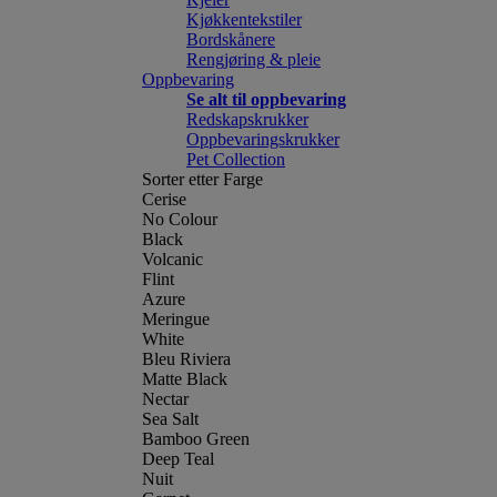
Kjøkkentekstiler
Bordskånere
Rengjøring & pleie
Oppbevaring
Se alt til oppbevaring
Redskapskrukker
Oppbevaringskrukker
Pet Collection
Sorter etter Farge
Cerise
No Colour
Black
Volcanic
Flint
Azure
Meringue
White
Bleu Riviera
Matte Black
Nectar
Sea Salt
Bamboo Green
Deep Teal
Nuit