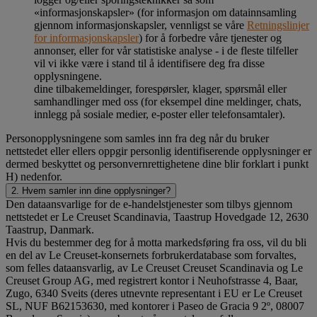
«informasjonskapsler» (for informasjon om datainnsamling
gjennom informasjonskapsler, vennligst se våre
Retningslinjer
for informasjonskapsler
) for å forbedre våre tjenester og
annonser, eller for vår statistiske analyse - i de fleste tilfeller
vil vi ikke være i stand til å identifisere deg fra disse
opplysningene.
dine tilbakemeldinger, forespørsler, klager, spørsmål eller
samhandlinger med oss (for eksempel dine meldinger, chats,
innlegg på sosiale medier, e-poster eller telefonsamtaler).
Personopplysningene som samles inn fra deg når du bruker
nettstedet eller ellers oppgir personlig identifiserende opplysninger er
dermed beskyttet og personvernrettighetene dine blir forklart i punkt
H) nedenfor.
2. Hvem samler inn dine opplysninger?
Den dataansvarlige for de e-handelstjenester som tilbys gjennom
nettstedet er Le Creuset Scandinavia, Taastrup Hovedgade 12, 2630
Taastrup, Danmark.
Hvis du bestemmer deg for å motta markedsføring fra oss, vil du bli
en del av Le Creuset-konsernets forbrukerdatabase som forvaltes,
som felles dataansvarlig, av Le Creuset Creuset Scandinavia og Le
Creuset Group AG, med registrert kontor i Neuhofstrasse 4, Baar,
Zugo, 6340 Sveits (deres utnevnte representant i EU er Le Creuset
SL, NUF B62153630, med kontorer i Paseo de Gracia 9 2º, 08007