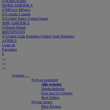
Korea
NORD AMERIKA
México
Canada
United States
SØR-AMERIKA
Brazil
MIDTØSTEN
United Arab Emirates
AFRIKA
Logg på
Favoritter
0
Nyheter
Nytt og populært
Alle nyheter
Høstkolleksjon
Kun hos Le Creuset
Best Sellers
Nyeste farger
Bleu Riviera