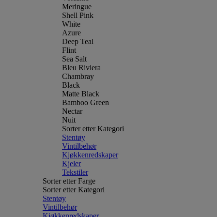
Meringue
Shell Pink
White
Azure
Deep Teal
Flint
Sea Salt
Bleu Riviera
Chambray
Black
Matte Black
Bamboo Green
Nectar
Nuit
Sorter etter Kategori
Stentøy
Vintilbehør
Kjøkkenredskaper
Kjeler
Tekstiler
Sorter etter Farge
Sorter etter Kategori
Stentøy
Vintilbehør
Kjøkkenredskaper