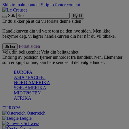
Skip to main content
Skip to footer content
Søk
Rydd
Er du sikker på at du vil forlate denne siden?
Handlekurven din vil være tom på den nye siden. Men ikke
bekymre deg, vi lagrer handlekurven din her når du vil tilbake.
Forlat siden
Bli her
Velg din beliggenhet
Velg din beliggenhet
Endring av posisjon fjerner innholdet fra handlekurven. Elementer
som er kjøpt online, kan bare sendes til det valgte landet.
EUROPA
ASIA / PACIFIC
NORD AMERIKA
SØR-AMERIKA
MIDTØSTEN
AFRIKA
EUROPA
Österreich
België
Schweiz
Česko