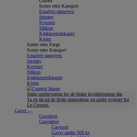
Garnet
Sorter etter Kategori
Emaljert støpejern
Stentøy
Kverner
Silikon
Kjøkkenredskaper
Kjeler
Sorter etter Farge
Sorter etter Kategori
Emaljert støpejern
Stentøy
Kverner
Silikon
Kjøkkenredskaper
Kjeler
Stilig oppbevaring for de friske krydderurtene din
Ta en titt på de flotte urtepottene og andre nyheter fra
Le Creuset.
Gaver
Gavekort
Gaveideer
Gavesett
Gaver under 500 kr.