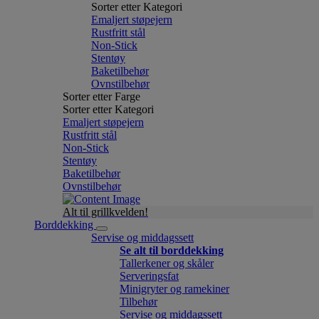
Sorter etter Kategori
Emaljert støpejern
Rustfritt stål
Non-Stick
Stentøy
Baketilbehør
Ovnstilbehør
Sorter etter Farge
Sorter etter Kategori
Emaljert støpejern
Rustfritt stål
Non-Stick
Stentøy
Baketilbehør
Ovnstilbehør
Alt til grillkvelden!
Borddekking
Servise og middagssett
Se alt til borddekking
Tallerkener og skåler
Serveringsfat
Minigryter og ramekiner
Tilbehør
Servise og middagssett