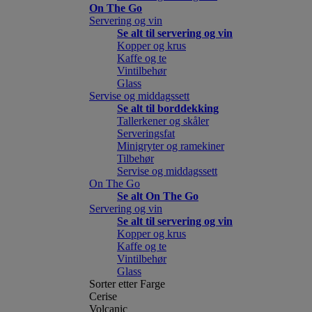
On The Go
Servering og vin
Se alt til servering og vin
Kopper og krus
Kaffe og te
Vintilbehør
Glass
Servise og middagssett
Se alt til borddekking
Tallerkener og skåler
Serveringsfat
Minigryter og ramekiner
Tilbehør
Servise og middagssett
On The Go
Se alt On The Go
Servering og vin
Se alt til servering og vin
Kopper og krus
Kaffe og te
Vintilbehør
Glass
Sorter etter Farge
Cerise
Volcanic