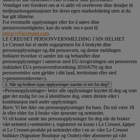
Vennligst vær forsikret om at vi aldri vil overlevere dine detaljer til
tredjepartsorganisasjoner for deres egen markedsføring uten at du
har gitt tillatelse.
For eventuelle opplysninger eller for å utøve dine
personvernrettigheter, kan du sende oss e-post til
privacy@lecreuset.com
.
LE CREUSET PERSONVERNMELDING I SIN HELHET
Le Creuset har et sterkt engasjement for å beskytte dine
personopplysninger og ditt personvern, og denne meldingen
forklarer hvordan vi samler inn og behandler dine
personopplysninger i samsvar med EU-lovgivningen om personvern
(inkludert EUs personvernforordning 2016/679) og den
personvernlov som gjelder i ditt land, territorium eller sted
(«personvernlovene»).
1. Når og hvilken type opplysninger samler vi inn fra deg?
«Personopplysninger» betyr alle opplysninger knyttet til deg og som
gjør det mulig for oss å identifisere deg, enten direkte eller i
kombinasjon med andre opplysninger.
Barn
: Vi ber ikke om personopplysninger fra barn. Du må være 18
år eller eldre for å bruke våre tjenester og nettstedet.
Vi vil kunne samle inn personopplysninger fra deg når du bruker
vårt nettsted («nettstedet»), registrerer en konto i Le Creuset, kjøper
et Le Creuset-produkt på nettstedet eller i en av våre Le Creuset
butikker (Signature Boutique og Outlet) eller abonnerer på vårt