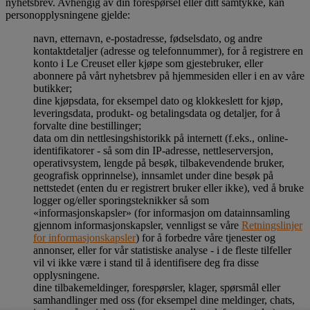
nyhetsbrev. Avhengig av din forespørsel eller ditt samtykke, kan
personopplysningene gjelde:
navn, etternavn, e-postadresse, fødselsdato, og andre
kontaktdetaljer (adresse og telefonnummer), for å registrere en
konto i Le Creuset eller kjøpe som gjestebruker, eller
abonnere på vårt nyhetsbrev på hjemmesiden eller i en av våre
butikker;
dine kjøpsdata, for eksempel dato og klokkeslett for kjøp,
leveringsdata, produkt- og betalingsdata og detaljer, for å
forvalte dine bestillinger;
data om din nettlesingshistorikk på internett (f.eks., online-
identifikatorer - så som din IP-adresse, nettleserversjon,
operativsystem, lengde på besøk, tilbakevendende bruker,
geografisk opprinnelse), innsamlet under dine besøk på
nettstedet (enten du er registrert bruker eller ikke), ved å bruke
logger og/eller sporingsteknikker så som
«informasjonskapsler» (for informasjon om datainnsamling
gjennom informasjonskapsler, vennligst se våre
Retningslinjer
for informasjonskapsler
) for å forbedre våre tjenester og
annonser, eller for vår statistiske analyse - i de fleste tilfeller
vil vi ikke være i stand til å identifisere deg fra disse
opplysningene.
dine tilbakemeldinger, forespørsler, klager, spørsmål eller
samhandlinger med oss (for eksempel dine meldinger, chats,