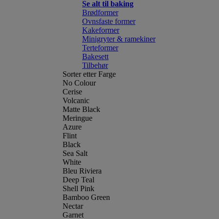
Se alt til baking
Brødformer
Ovnsfaste former
Kakeformer
Minigryter & ramekiner
Terteformer
Bakesett
Tilbehør
Sorter etter Farge
No Colour
Cerise
Volcanic
Matte Black
Meringue
Azure
Flint
Black
Sea Salt
White
Bleu Riviera
Deep Teal
Shell Pink
Bamboo Green
Nectar
Garnet