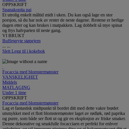
OPPSKRIFT
Spanakopita pai
Et utrolig enkelt måltid midt i uken. Du kan også lage en stor
porsjon, så du har nok av rester de neste dagene. Restene er herlige
dagen etter og kan brukes i matpakken. Lag dobbelt så mye spinat
og frys halvparten til neste gang.
VI BRUKT
Buffetgryte støpejern
...
...
Slett
Legg til i kokebok
Focaccia med blomstermønster
VANSKELIGHET
Middels
MATLAGING
Under 1 time
OPPSKRIFT
Focaccia med blomstermønster
Lag et fantastisk midtpunkt til bordet ditt med dette vakre brødet
utsmykket med et flott blomstermønster laget av rødløk, rød paprika
og purre, som både ser flott ut og gir en eksplosjon av friske smaker.
Denne dekorative og smakfulle focacciaen er perfekt for enhver
anledning, og vil imponere gjestene dine og gi bakerepertoaret ditt et