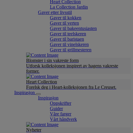
Heart Collection
La Collection Jardin
Gaver etter livsstil
Gaver til kokken
Gaver til verten
Gaver til bakeentusiasten
Gaver til teelskeren
Gaver til baristaen
Gaver til vinelskeren
Gaver til grillmesteren
Blomster i sin vakreste form
Utforsk kolleksjonen inspirert av hagens vakreste
former.
Heart Collection
Forelsk deg i Heart-kolleksjonen fra Le Creuset.
Inspirasjon
Inspirasjon
Oppskrifter
Guider
Våre farger
Vårt håndverk
Nyheter