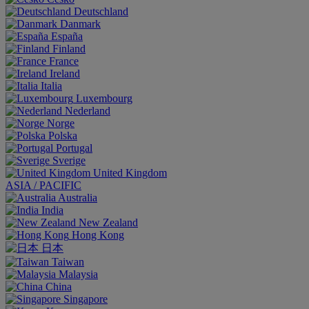
Deutschland
Danmark
España
Finland
France
Ireland
Italia
Luxembourg
Nederland
Norge
Polska
Portugal
Sverige
United Kingdom
ASIA / PACIFIC
Australia
India
New Zealand
Hong Kong
日本
Taiwan
Malaysia
China
Singapore