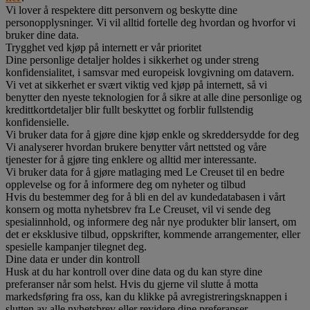
Vi lover å respektere ditt personvern og beskytte dine
personopplysninger. Vi vil alltid fortelle deg hvordan og hvorfor vi
bruker dine data.
Trygghet ved kjøp på internett er vår prioritet
Dine personlige detaljer holdes i sikkerhet og under streng
konfidensialitet, i samsvar med europeisk lovgivning om datavern.
Vi vet at sikkerhet er svært viktig ved kjøp på internett, så vi
benytter den nyeste teknologien for å sikre at alle dine personlige og
kredittkortdetaljer blir fullt beskyttet og forblir fullstendig
konfidensielle.
Vi bruker data for å gjøre dine kjøp enkle og skreddersydde for deg
Vi analyserer hvordan brukere benytter vårt nettsted og våre
tjenester for å gjøre ting enklere og alltid mer interessante.
Vi bruker data for å gjøre matlaging med Le Creuset til en bedre
opplevelse og for å informere deg om nyheter og tilbud
Hvis du bestemmer deg for å bli en del av kundedatabasen i vårt
konsern og motta nyhetsbrev fra Le Creuset, vil vi sende deg
spesialinnhold, og informere deg når nye produkter blir lansert, om
det er eksklusive tilbud, oppskrifter, kommende arrangementer, eller
spesielle kampanjer tilegnet deg.
Dine data er under din kontroll
Husk at du har kontroll over dine data og du kan styre dine
preferanser når som helst. Hvis du gjerne vil slutte å motta
markedsføring fra oss, kan du klikke på avregistreringsknappen i
slutten av alle nyhetsbrev eller revidere dine preferanser.