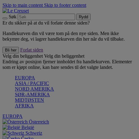
Skip to main content
Skip to footer content
Søk
Rydd
Er du sikker på at du vil forlate denne siden?
Handlekurven din vil være tom på den nye siden. Men ikke
bekymre deg, vi lagrer handlekurven din her når du vil tilbake.
Forlat siden
Bli her
Velg din beliggenhet
Velg din beliggenhet
Endring av posisjon fjerner innholdet fra handlekurven. Elementer
som er kjøpt online, kan bare sendes til det valgte landet.
EUROPA
ASIA / PACIFIC
NORD AMERIKA
SØR-AMERIKA
MIDTØSTEN
AFRIKA
EUROPA
Österreich
België
Schweiz
Česko