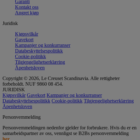
Garanti
Kontakt oss
Angret kjøp
Juridisk
Kjøpsvilkår
Gavekort
Kampanjer og konkurranser
Databeskyttelsespolitikk
Cookie-politikk
Tilgjengelighetserklæring
Åpenhetsloven
Copyright © 2026, Le Creuset Scandinavia. Alle rettigheter
forbeholdt. NUF 9860 08 454.
JURIDISK
Kjøpsvilkår
Gavekort
Kampanjer og konkurranser
Databeskyttelsespolitikk
Cookie-politikk
Tilgjengelighetserklæring
Åpenhetsloven
Personvernmelding
Personvernmeldingen nedenfor gjelder for forbrukere. Hvis du er en
samarbeidspartner av oss, vennligst se B2Bs personvernmelding
her
.