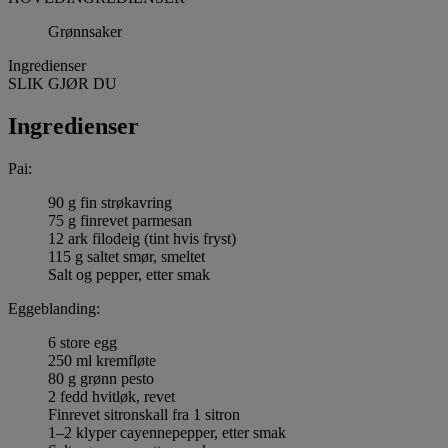
Grønnsaker
Ingredienser
SLIK GJØR DU
Ingredienser
Pai:
90 g fin strøkavring
75 g finrevet parmesan
12 ark filodeig (tint hvis fryst)
115 g saltet smør, smeltet
Salt og pepper, etter smak
Eggeblanding:
6 store egg
250 ml kremfløte
80 g grønn pesto
2 fedd hvitløk, revet
Finrevet sitronskall fra 1 sitron
1–2 klyper cayennepepper, etter smak