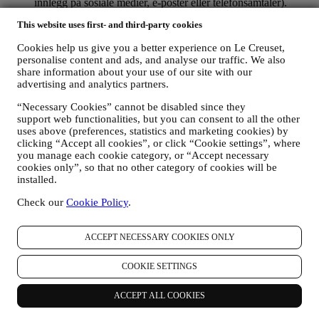
innlegg på sosiale medier, e-poster eller telefonsamtaler).
This website uses first- and third-party cookies
Personopplysningene som samles inn fra deg når du bruker
nettstedet eller ellers oppgir personlig identifiserende opplysninger er
Cookies help us give you a better experience on Le Creuset,
dermed beskyttet og personvernrettighetene dine blir forklart i punkt
personalise content and ads, and analyse our traffic. We also
H) nedenfor.
share information about your use of our site with our
2. Hvem samler inn dine opplysninger?
advertising and analytics partners.
Den dataansvarlige for de e-handelstjenester som tilbys gjennom
nettstedet er Le Creuset Scandinavia, Taastrup Hovedgade 12, 2630
“Necessary Cookies” cannot be disabled since they
Taastrup, Danmark.
support web functionalities, but you can consent to all the other
uses above (preferences, statistics and marketing cookies) by
Hvis du bestemmer deg for å motta markedsføring fra oss, vil du bli
clicking “Accept all cookies”, or click “Cookie settings”, where
en del av Le Creuset-konsernets forbrukerdatabase som forvaltes,
you manage each cookie category, or “Accept necessary
som felles dataansvarlig, av Le Creuset Creuset Scandinavia og Le
cookies only”, so that no other category of cookies will be
Creuset Group AG, med registrert kontor i Neuhofstrasse 4, Baar,
installed.
Zugo, 6340 Sveits (deres utnevnte representant i EU er Le Creuset
SL, NUF B62153630, med kontorer i Paseo de Gracia 9 2º, 08007
Check our
Cookie Policy
.
Barcelona, Spania), som basert på en avtale om felles
behandlingsansvar, som hovedsakelig innebærer at (a) Le Creuset
Group AG er ansvarlig for den generelle markedsføringsstrategi og
ACCEPT NECESSARY COOKIES ONLY
personlig kundeopplevelse; (b) lokale Le Creuset-enheter drar nytte
av og implementerer den nevnte strategien, samt utvikler egne
COOKIE SETTINGS
markedsføringskommunikasjoner og -initiativ på lokalt nivå
(innenfor et spesifikt land); (c) begge de felles behandlingsansvarlige
ACCEPT ALL COOKIES
er pålagt å håndtere forespørsler om den registrertes rettigheter.
3. Hvorfor samler vi inn disse opplysningene?