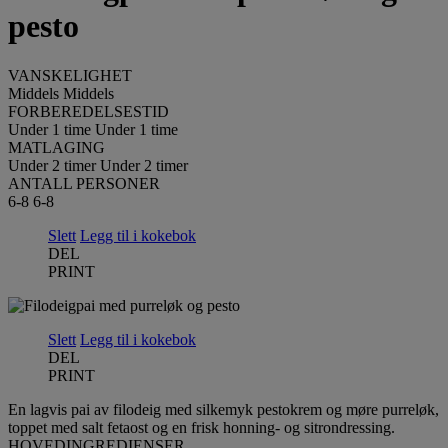
pesto
VANSKELIGHET
Middels
Middels
FORBEREDELSESTID
Under 1 time
Under 1 time
MATLAGING
Under 2 timer
Under 2 timer
ANTALL PERSONER
6-8
6-8
Slett
Legg til i kokebok
DEL
PRINT
Slett
Legg til i kokebok
DEL
PRINT
En lagvis pai av filodeig med silkemyk pestokrem og møre purreløk,
toppet med salt fetaost og en frisk honning- og sitrondressing.
HOVEDINGREDIENSER