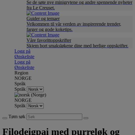
Se de søte nye minigrytene og andre spennende nyheter
fra Le Creuset.
Guider og temaer
Velkommen til vår verden av inspirerende trender,
farger og gode koketips.
Våre favorittoppskrifter
Skjem bort smaksløkene dine med herlige oppskrifter.
Logg på
Ønskeliste
Logg på
Ønskeliste
Region
NORGE
Språk
Språk
NORGE
Språk
Tøm søk
Filodeigpai med purreløk og