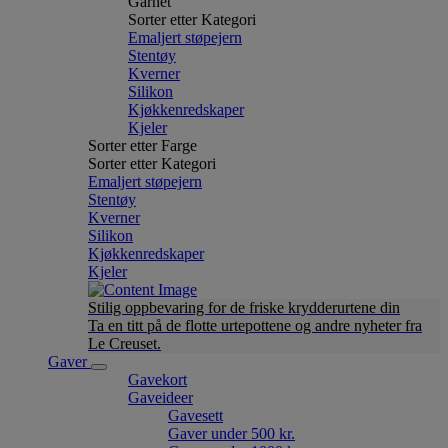
Garnet
Sorter etter Kategori
Emaljert støpejern
Stentøy
Kverner
Silikon
Kjøkkenredskaper
Kjeler
Sorter etter Farge
Sorter etter Kategori
Emaljert støpejern
Stentøy
Kverner
Silikon
Kjøkkenredskaper
Kjeler
Stilig oppbevaring for de friske krydderurtene din
Ta en titt på de flotte urtepottene og andre nyheter fra
Le Creuset.
Gaver
Gavekort
Gaveideer
Gavesett
Gaver under 500 kr.