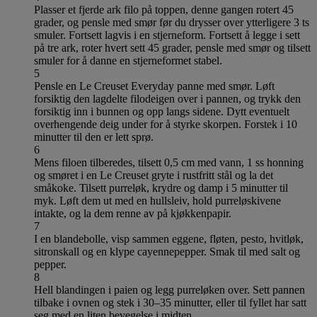
Plasser et fjerde ark filo på toppen, denne gangen rotert 45
grader, og pensle med smør før du drysser over ytterligere 3 ts
smuler. Fortsett lagvis i en stjerneform. Fortsett å legge i sett
på tre ark, roter hvert sett 45 grader, pensle med smør og tilsett
smuler for å danne en stjerneformet stabel.
5
Pensle en Le Creuset Everyday panne med smør. Løft
forsiktig den lagdelte filodeigen over i pannen, og trykk den
forsiktig inn i bunnen og opp langs sidene. Dytt eventuelt
overhengende deig under for å styrke skorpen. Forstek i 10
minutter til den er lett sprø.
6
Mens filoen tilberedes, tilsett 0,5 cm med vann, 1 ss honning
og smøret i en Le Creuset gryte i rustfritt stål og la det
småkoke. Tilsett purreløk, krydre og damp i 5 minutter til
myk. Løft dem ut med en hullsleiv, hold purreløskivene
intakte, og la dem renne av på kjøkkenpapir.
7
I en blandebolle, visp sammen eggene, fløten, pesto, hvitløk,
sitronskall og en klype cayennepepper. Smak til med salt og
pepper.
8
Hell blandingen i paien og legg purreløken over. Sett pannen
tilbake i ovnen og stek i 30–35 minutter, eller til fyllet har satt
seg med en liten bevegelse i midten.