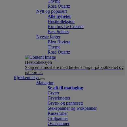
Thyme
Rose Quartz
Nytt og populært
Alle nyheter
Høstkolleksjon
Kun hos Le Creuset
Best Sellers
Nyeste farger
Bleu Riviera
Thyme
Rose Quartz
Høstkolleksjon
Skap en atmosfære med høstens farger på kjøkkenet og
på bordet.
Kjøkkenutstyr
Matlaging
Se alt til matlaging
Gryter
Gryteknotter
Gryte- og pannesett
Stekepanner og wokpanner
Kasseroller
Grillpanner
Ovnspanner