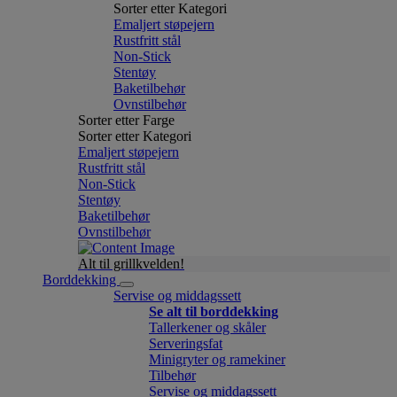
Sorter etter Kategori
Emaljert støpejern
Rustfritt stål
Non-Stick
Stentøy
Baketilbehør
Ovnstilbehør
Sorter etter Farge
Sorter etter Kategori
Emaljert støpejern
Rustfritt stål
Non-Stick
Stentøy
Baketilbehør
Ovnstilbehør
Alt til grillkvelden!
Borddekking
Servise og middagssett
Se alt til borddekking
Tallerkener og skåler
Serveringsfat
Minigryter og ramekiner
Tilbehør
Servise og middagssett