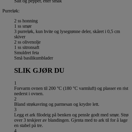
Salt og pepper, etter smak
Purreløk:
2 ss honning
1 ss smør
3 purreløk, kun hvite og lysegrønne deler, skåret i 0,5 cm
skiver
2 ss olivenolje
1 ss sitronsaft
Smuldret feta
Små basilikumblader
SLIK GJØR DU
1
Forvarm ovnen til 200 °C (180 °C varmluft) og plasser en rist
nederst i ovnen.
2
Bland strøkavring og parmesan og krydre lett.
3
Legg et ark filodeig på benken og pensle godt med smør. Strø
over 3 teskjeer av blandingen. Gjenta med to ark til for å lage
en stabel på tre.
4