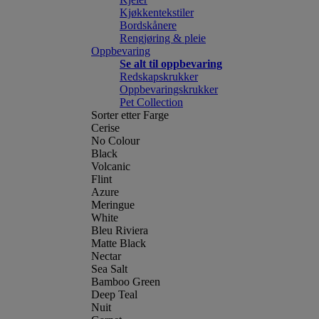
Kjøkkentekstiler
Bordskånere
Rengjøring & pleie
Oppbevaring
Se alt til oppbevaring
Redskapskrukker
Oppbevaringskrukker
Pet Collection
Sorter etter Farge
Cerise
No Colour
Black
Volcanic
Flint
Azure
Meringue
White
Bleu Riviera
Matte Black
Nectar
Sea Salt
Bamboo Green
Deep Teal
Nuit