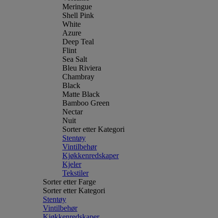
Meringue
Shell Pink
White
Azure
Deep Teal
Flint
Sea Salt
Bleu Riviera
Chambray
Black
Matte Black
Bamboo Green
Nectar
Nuit
Sorter etter Kategori
Stentøy
Vintilbehør
Kjøkkenredskaper
Kjeler
Tekstiler
Sorter etter Farge
Sorter etter Kategori
Stentøy
Vintilbehør
Kjøkkenredskaper