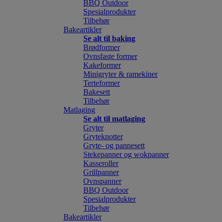
BBQ Outdoor
Spesialprodukter
Tilbehør
Bakeartikler
Se alt til baking
Brødformer
Ovnsfaste former
Kakeformer
Minigryter & ramekiner
Terteformer
Bakesett
Tilbehør
Matlaging
Se alt til matlaging
Gryter
Gryteknotter
Gryte- og pannesett
Stekepanner og wokpanner
Kasseroller
Grillpanner
Ovnspanner
BBQ Outdoor
Spesialprodukter
Tilbehør
Bakeartikler