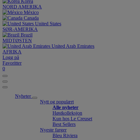
Korea
NORD AMERIKA
México
Canada
United States
SØR-AMERIKA
Brazil
MIDTØSTEN
United Arab Emirates
AFRIKA
Logg på
Favoritter
0
Nyheter
Nytt og populært
Alle nyheter
Høstkolleksjon
Kun hos Le Creuset
Best Sellers
Nyeste farger
Bleu Riviera