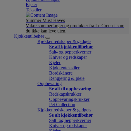
Kjeler
Tekstiler
Summer Must-Haves
Vakre sommerfarger og produkter fra Le Creuset som
du ikke kan leve uten.
Kjøkkentilbehør
Kjøkkenredskaper & gadgets
Se alt kjøkkentilbehør
Salt- og pepperkverner
Kniver og redskaper
Kjeler
Kjøkkentekstiler
Bordskånere
Rengjøring & pleie
Oppbevaring
Se alt til oppbevaring
Redskapskrukker
Oppbevaringskrukker
Pet Collection
Kjøkkenredskaper & gadgets
Se alt kjøkkentilbehør
Salt- og pepperkverner
Kniver og redskaper
Kjeler