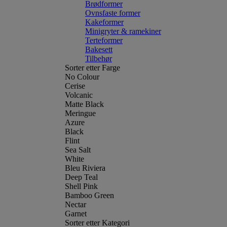
Brødformer
Ovnsfaste former
Kakeformer
Minigryter & ramekiner
Terteformer
Bakesett
Tilbehør
Sorter etter Farge
No Colour
Cerise
Volcanic
Matte Black
Meringue
Azure
Black
Flint
Sea Salt
White
Bleu Riviera
Deep Teal
Shell Pink
Bamboo Green
Nectar
Garnet
Sorter etter Kategori