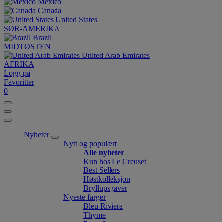
México
Canada
United States
SØR-AMERIKA
Brazil
MIDTØSTEN
United Arab Emirates
AFRIKA
Logg på
Favoritter
0
Nyheter
Nytt og populært
Alle nyheter
Kun hos Le Creuset
Best Sellers
Høstkolleksjon
Bryllupsgaver
Nyeste farger
Bleu Riviera
Thyme