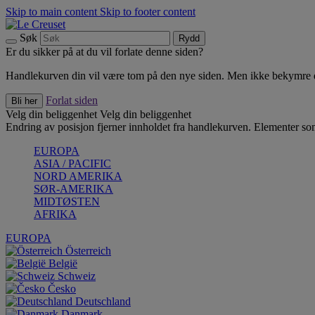
Skip to main content
Skip to footer content
Søk
Rydd
Er du sikker på at du vil forlate denne siden?
Handlekurven din vil være tom på den nye siden. Men ikke bekymre deg
Forlat siden
Bli her
Velg din beliggenhet
Velg din beliggenhet
Endring av posisjon fjerner innholdet fra handlekurven. Elementer som 
EUROPA
ASIA / PACIFIC
NORD AMERIKA
SØR-AMERIKA
MIDTØSTEN
AFRIKA
EUROPA
Österreich
België
Schweiz
Česko
Deutschland
Danmark