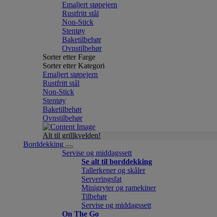
Emaljert støpejern
Rustfritt stål
Non-Stick
Stentøy
Baketilbehør
Ovnstilbehør
Sorter etter Farge
Sorter etter Kategori
Emaljert støpejern
Rustfritt stål
Non-Stick
Stentøy
Baketilbehør
Ovnstilbehør
Alt til grillkvelden!
Borddekking
Servise og middagssett
Se alt til borddekking
Tallerkener og skåler
Serveringsfat
Minigryter og ramekiner
Tilbehør
Servise og middagssett
On The Go