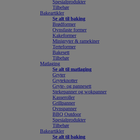
Spesialprodukter
Tilbehør
Bakeartikler
Se alt til baking
Brødformer
Ovnsfaste former
Kakeformer
Minigryter & ramekiner
Terteformer
Bakesett
Tilbehør
Matlaging
Se alt til matlaging
Gryter
Gryteknotter
Gryte- og pannesett
Stekepanner og wokpanner
Kasseroller
Grillpanner
Ovnspanner
BBQ Outdoor
Spesialprodukter
Tilbehør
Bakeartikler
Se alt til baking