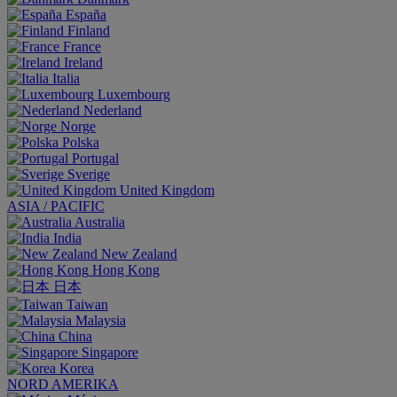
España
Finland
France
Ireland
Italia
Luxembourg
Nederland
Norge
Polska
Portugal
Sverige
United Kingdom
ASIA / PACIFIC
Australia
India
New Zealand
Hong Kong
日本
Taiwan
Malaysia
China
Singapore
Korea
NORD AMERIKA