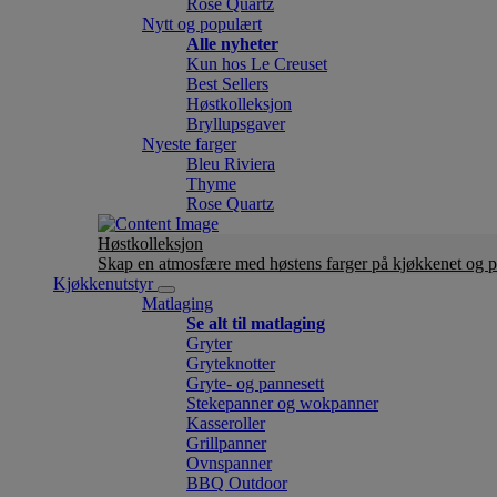
Rose Quartz
Nytt og populært
Alle nyheter
Kun hos Le Creuset
Best Sellers
Høstkolleksjon
Bryllupsgaver
Nyeste farger
Bleu Riviera
Thyme
Rose Quartz
Høstkolleksjon
Skap en atmosfære med høstens farger på kjøkkenet og p
Kjøkkenutstyr
Matlaging
Se alt til matlaging
Gryter
Gryteknotter
Gryte- og pannesett
Stekepanner og wokpanner
Kasseroller
Grillpanner
Ovnspanner
BBQ Outdoor