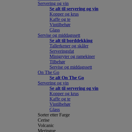
Servering og vin
Se alt til servering og vin
Kopper og krus
Kaffe og te
Vintilbehør
Glass
Servise og middagssett
Se alt til borddekking
Tallerkener og skåler
Serveringsfat
Minigryter og ramekiner
Tilbehør
Servise og middagssett
On The Go
Se alt On The Go
Servering og vin
Se alt til servering og vin
Kopper og krus
Kaffe og te
Vintilbehør
Glass
Sorter etter Farge
Cerise
Volcanic
Meringue