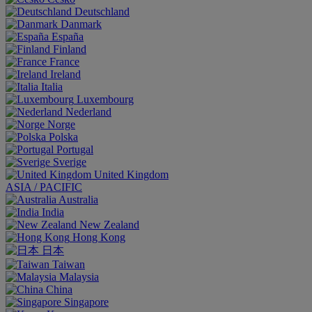
Deutschland
Danmark
España
Finland
France
Ireland
Italia
Luxembourg
Nederland
Norge
Polska
Portugal
Sverige
United Kingdom
ASIA / PACIFIC
Australia
India
New Zealand
Hong Kong
日本
Taiwan
Malaysia
China
Singapore