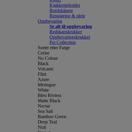
Kjøkkentekstiler
Bordskånere
Rengjøring & pleie
Oppbevaring
Se alt til oppbevaring
Redskapskrukker
Oppbevaringskrukker
Pet Collection
Sorter etter Farge
Cerise
No Colour
Black
Volcanic
Flint
Azure
Meringue
White
Bleu Riviera
Matte Black
Nectar
Sea Salt
Bamboo Green
Deep Teal
Nuit