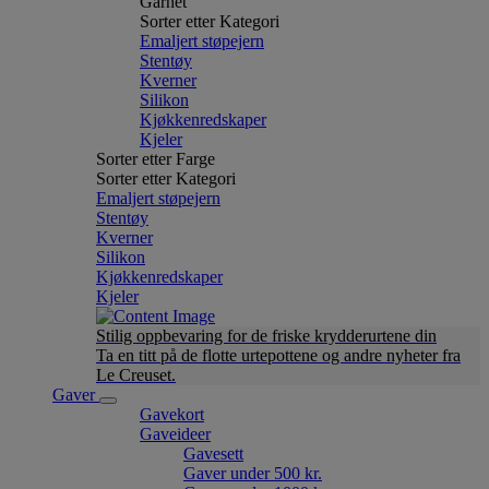
Garnet
Sorter etter Kategori
Emaljert støpejern
Stentøy
Kverner
Silikon
Kjøkkenredskaper
Kjeler
Sorter etter Farge
Sorter etter Kategori
Emaljert støpejern
Stentøy
Kverner
Silikon
Kjøkkenredskaper
Kjeler
Stilig oppbevaring for de friske krydderurtene din
Ta en titt på de flotte urtepottene og andre nyheter fra
Le Creuset.
Gaver
Gavekort
Gaveideer
Gavesett
Gaver under 500 kr.