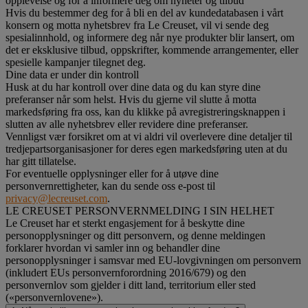
opplevelse og for å informere deg om nyheter og tilbud
Hvis du bestemmer deg for å bli en del av kundedatabasen i vårt
konsern og motta nyhetsbrev fra Le Creuset, vil vi sende deg
spesialinnhold, og informere deg når nye produkter blir lansert, om
det er eksklusive tilbud, oppskrifter, kommende arrangementer, eller
spesielle kampanjer tilegnet deg.
Dine data er under din kontroll
Husk at du har kontroll over dine data og du kan styre dine
preferanser når som helst. Hvis du gjerne vil slutte å motta
markedsføring fra oss, kan du klikke på avregistreringsknappen i
slutten av alle nyhetsbrev eller revidere dine preferanser.
Vennligst vær forsikret om at vi aldri vil overlevere dine detaljer til
tredjepartsorganisasjoner for deres egen markedsføring uten at du
har gitt tillatelse.
For eventuelle opplysninger eller for å utøve dine
personvernrettigheter, kan du sende oss e-post til
privacy@lecreuset.com
.
LE CREUSET PERSONVERNMELDING I SIN HELHET
Le Creuset har et sterkt engasjement for å beskytte dine
personopplysninger og ditt personvern, og denne meldingen
forklarer hvordan vi samler inn og behandler dine
personopplysninger i samsvar med EU-lovgivningen om personvern
(inkludert EUs personvernforordning 2016/679) og den
personvernlov som gjelder i ditt land, territorium eller sted
(«personvernlovene»).