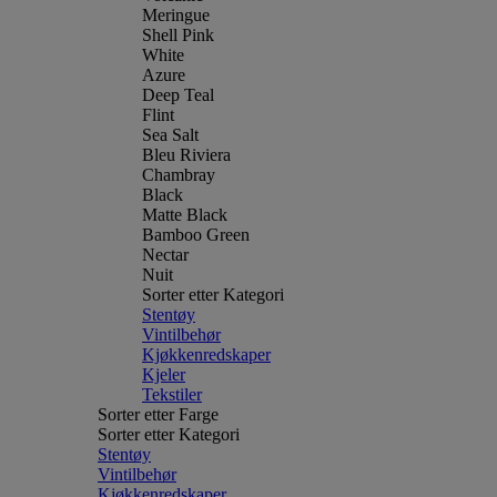
Meringue
Shell Pink
White
Azure
Deep Teal
Flint
Sea Salt
Bleu Riviera
Chambray
Black
Matte Black
Bamboo Green
Nectar
Nuit
Sorter etter Kategori
Stentøy
Vintilbehør
Kjøkkenredskaper
Kjeler
Tekstiler
Sorter etter Farge
Sorter etter Kategori
Stentøy
Vintilbehør
Kjøkkenredskaper