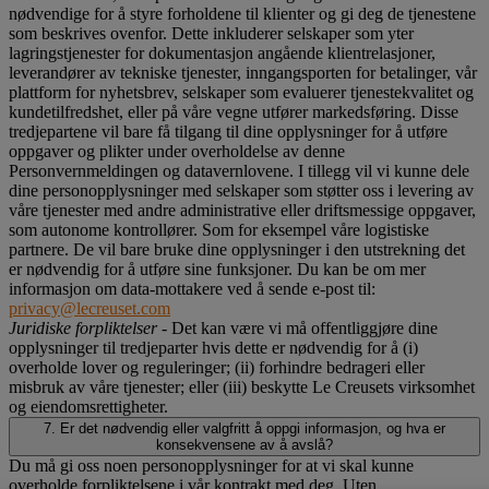
nødvendige for å styre forholdene til klienter og gi deg de tjenestene
som beskrives ovenfor. Dette inkluderer selskaper som yter
lagringstjenester for dokumentasjon angående klientrelasjoner,
leverandører av tekniske tjenester, inngangsporten for betalinger, vår
plattform for nyhetsbrev, selskaper som evaluerer tjenestekvalitet og
kundetilfredshet, eller på våre vegne utfører markedsføring. Disse
tredjepartene vil bare få tilgang til dine opplysninger for å utføre
oppgaver og plikter under overholdelse av denne
Personvernmeldingen og datavernlovene. I tillegg vil vi kunne dele
dine personopplysninger med selskaper som støtter oss i levering av
våre tjenester med andre administrative eller driftsmessige oppgaver,
som autonome kontrollører. Som for eksempel våre logistiske
partnere. De vil bare bruke dine opplysninger i den utstrekning det
er nødvendig for å utføre sine funksjoner. Du kan be om mer
informasjon om data-mottakere ved å sende e-post til:
privacy@lecreuset.com
Juridiske forpliktelser
- Det kan være vi må offentliggjøre dine
opplysninger til tredjeparter hvis dette er nødvendig for å (i)
overholde lover og reguleringer; (ii) forhindre bedrageri eller
misbruk av våre tjenester; eller (iii) beskytte Le Creusets virksomhet
og eiendomsrettigheter.
7. Er det nødvendig eller valgfritt å oppgi informasjon, og hva er
konsekvensene av å avslå?
Du må gi oss noen personopplysninger for at vi skal kunne
overholde forpliktelsene i vår kontrakt med deg. Uten