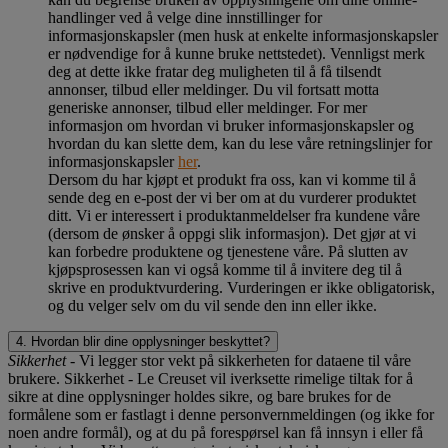
handlinger ved å velge dine innstillinger for
informasjonskapsler (men husk at enkelte informasjonskapsler
er nødvendige for å kunne bruke nettstedet). Vennligst merk
deg at dette ikke fratar deg muligheten til å få tilsendt
annonser, tilbud eller meldinger. Du vil fortsatt motta
generiske annonser, tilbud eller meldinger. For mer
informasjon om hvordan vi bruker informasjonskapsler og
hvordan du kan slette dem, kan du lese våre retningslinjer for
informasjonskapsler
her
.
Dersom du har kjøpt et produkt fra oss, kan vi komme til å
sende deg en e-post der vi ber om at du vurderer produktet
ditt. Vi er interessert i produktanmeldelser fra kundene våre
(dersom de ønsker å oppgi slik informasjon). Det gjør at vi
kan forbedre produktene og tjenestene våre. På slutten av
kjøpsprosessen kan vi også komme til å invitere deg til å
skrive en produktvurdering. Vurderingen er ikke obligatorisk,
og du velger selv om du vil sende den inn eller ikke.
4. Hvordan blir dine opplysninger beskyttet?
Sikkerhet
- Vi legger stor vekt på sikkerheten for dataene til våre
brukere. Sikkerhet - Le Creuset vil iverksette rimelige tiltak for å
sikre at dine opplysninger holdes sikre, og bare brukes for de
formålene som er fastlagt i denne personvernmeldingen (og ikke for
noen andre formål), og at du på forespørsel kan få innsyn i eller få