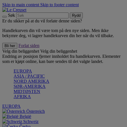
Skip to main content
Skip to footer content
Søk
Rydd
Er du sikker på at du vil forlate denne siden?
Handlekurven din vil være tom på den nye siden. Men ikke
bekymre deg, vi lagrer handlekurven din her når du vil tilbake.
Forlat siden
Bli her
Velg din beliggenhet
Velg din beliggenhet
Endring av posisjon fjerner innholdet fra handlekurven. Elementer
som er kjøpt online, kan bare sendes til det valgte landet.
EUROPA
ASIA / PACIFIC
NORD AMERIKA
SØR-AMERIKA
MIDTØSTEN
AFRIKA
EUROPA
Österreich
België
Schweiz
Česko