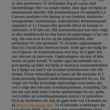
av dine preferanser. Vi vil kontakte deg på e-post, med
tekstmeldinger eller via sosiale medier, men også ved hjelp av
automatiserte metoder. Slik kommunikasjon vil omhandle Le
Creusets produkter eller åpning av nye butikker, eksklusive
arrangementer, konkurranser, undersøkelser, demonstrasjoner
organisert av Le Creuset eller spesielle tilbud du kanskje er
interessert i å få høre om. Slik kommunikasjon kan være valgt
ut eller skreddersydd for deg basert på opplysninger vi har om
deg, slik som hvor du bor og din kjøpshistorikk, eller
preferanser for våre produkter. Vi vil bruke opplysningene
dine for å forstå dine interesser bedre. Dette gjør det mulig for
oss å tilpasse vår kommunikasjon med deg, for å gjøre den
mer relevant og interessant. Opplysningene om deg vil ikke
brukes til andre formål. Vi samler også inn statistikk om e-
post-åpning og klikk ved hjelp av bransjens standardteknikker
for å hjelpe oss med å vite hvordan nyhetsbrevene våre blir
mottatt. Denne behandlingen er basert på ditt samtykke til å
motta personlig tilpasset markedsføringsmateriell fra oss. Du
velger selv hvilke personlige opplysninger som samles inn,
ved å velge den relevante avmerkingsboksen. Avmelding: Du
kan når som helst slutte å motta oppdateringer fra oss, gratis,
ved å klikke på avmeldingsknappen nederst i et nyhetsbrev.
Hvis du foretrekker det, kan du gjøre dette ved å kontakte oss
på
privacy@lecreuset.com
. Vi vil behandle avmeldingen din
så snart som mulig, men under visse omstendigheter vil du