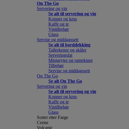
On The Go
Servering og vin
Se alt til servering og vin
Kopper og krus
Kaffe og te
Vintilbehør
Glass
Servise og middagssett
Se alt til borddekking
Tallerkener og skåler
Serveringsfat
Minigryter og ramekiner
Tilbehør
Servise og middagssett
On The Go
Se alt On The Go
Servering og vin
Se alt til servering og vin
Kopper og krus
Kaffe og te
Vintilbehør
Glass
Sorter etter Farge
Cerise
Volcanic