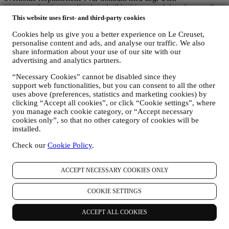
personopplysningene dine kan du ikke kjøpe produkter fra oss eller
registrere en Le Creuset-konto på nettsiden. Vi må kanskje
This website uses first- and third-party cookies
oppbevare noen av disse opplysningene for å overholde våre
Cookies help us give you a better experience on Le Creuset,
juridiske forpliktelser. Det er valgfritt å oppgi personopplysninger
personalise content and ads, and analyse our traffic. We also
for markedsføringsformål, nyhetsbrev og tilpasset innhold. Hvis du
share information about your use of our site with our
ikke oppgir personopplysninger for disse formålene, får det ikke
advertising and analytics partners.
noen negative konsekvenser for deg, men dette betyr at vi ikke kan
sende deg nyhetsbrev og kampanjetilbud fra Le Creuset. Hvis du
“Necessary Cookies” cannot be disabled since they
samtykker til at Le Creuset behandler personopplysninger for disse
support web functionalities, but you can consent to all the other
formålene, kan du trekke tilbake samtykket ditt når som helst ved å
uses above (preferences, statistics and marketing cookies) by
melde deg av, endre på innstillingene dine for informasjonskapsler
clicking “Accept all cookies”, or click “Cookie settings”, where
eller sende en e-post til
privacy@lecreuset.com
.
you manage each cookie category, or “Accept necessary
8. Hvordan kan du få tilgang til de opplysninger vi har om deg eller
cookies only”, so that no other category of cookies will be
utøve dine personvernrettigheter?
installed.
Hvis du ønsker å utøve dine rettigheter til innsyn, korrigering,
kansellering, overførbarhet og innsigelser etter datavernlovene, som
Check our
Cookie Policy
.
spesifisert nedenfor, eller femme klager og andre forespørsler,
vennligst send e-post til
privacy@lecreuset.com
.
ACCEPT NECESSARY COOKIES ONLY
Etter datavernlovene har du rett til:
innsyn i dine personopplysninger: du kan be om å bli
COOKIE SETTINGS
informert om hva vi gjør med dine data (særlig for å motta
detaljer om datakilden og datakategoriene, formålene og
ACCEPT ALL COOKIES
metodene for behandlingen, om mulig den forespeilte
perioden for hvor lenge dataene vil bli lagret eller kriteriene