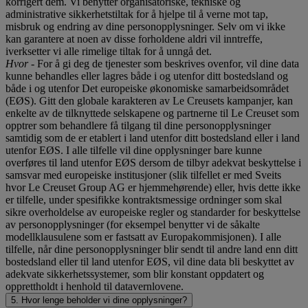
korrigert dem. Vi benytter organisatoriske, tekniske og
administrative sikkerhetstiltak for å hjelpe til å verne mot tap,
misbruk og endring av dine personopplysninger. Selv om vi ikke
kan garantere at noen av disse forholdene aldri vil inntreffe,
iverksetter vi alle rimelige tiltak for å unngå det.
Hvor
- For å gi deg de tjenester som beskrives ovenfor, vil dine data
kunne behandles eller lagres både i og utenfor ditt bostedsland og
både i og utenfor Det europeiske økonomiske samarbeidsområdet
(EØS). Gitt den globale karakteren av Le Creusets kampanjer, kan
enkelte av de tilknyttede selskapene og partnerne til Le Creuset som
opptrer som behandlere få tilgang til dine personopplysninger
samtidig som de er etablert i land utenfor ditt bostedsland eller i land
utenfor EØS. I alle tilfelle vil dine opplysninger bare kunne
overføres til land utenfor EØS dersom de tilbyr adekvat beskyttelse i
samsvar med europeiske institusjoner (slik tilfellet er med Sveits
hvor Le Creuset Group AG er hjemmehørende) eller, hvis dette ikke
er tilfelle, under spesifikke kontraktsmessige ordninger som skal
sikre overholdelse av europeiske regler og standarder for beskyttelse
av personopplysninger (for eksempel benytter vi de såkalte
modellklausulene som er fastsatt av Europakommisjonen). I alle
tilfelle, når dine personopplysninger blir sendt til andre land enn ditt
bostedsland eller til land utenfor EØS, vil dine data bli beskyttet av
adekvate sikkerhetssystemer, som blir konstant oppdatert og
opprettholdt i henhold til datavernlovene.
5. Hvor lenge beholder vi dine opplysninger?