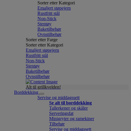
Sorter etter Kategori
Emaljert støpejern
Rustfritt stål
Non-Stick
Stentøy
Baketilbehør
Ovnstilbehør
Sorter etter Farge
Sorter etter Kategori
Emaljert støpejern
Rustfritt stål
Non-Stick
Stentøy
Baketilbehør
Ovnstilbehør
Alt til grillkvelden!
Borddekking
Servise og middagssett
Se alt til borddekking
Tallerkener og skåler
Serveringsfat
Minigryter og ramekiner
Tilbehør
Servise og middagssett