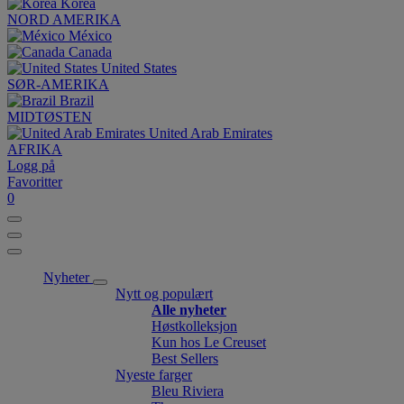
Korea
NORD AMERIKA
México
Canada
United States
SØR-AMERIKA
Brazil
MIDTØSTEN
United Arab Emirates
AFRIKA
Logg på
Favoritter
0
Nyheter
Nytt og populært
Alle nyheter
Høstkolleksjon
Kun hos Le Creuset
Best Sellers
Nyeste farger
Bleu Riviera