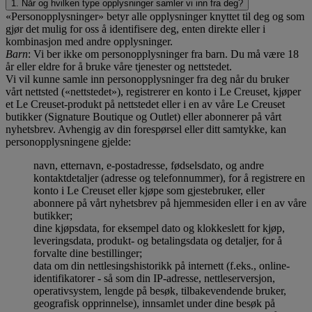
1. Når og hvilken type opplysninger samler vi inn fra deg?
«Personopplysninger» betyr alle opplysninger knyttet til deg og som
gjør det mulig for oss å identifisere deg, enten direkte eller i
kombinasjon med andre opplysninger.
Barn
: Vi ber ikke om personopplysninger fra barn. Du må være 18
år eller eldre for å bruke våre tjenester og nettstedet.
Vi vil kunne samle inn personopplysninger fra deg når du bruker
vårt nettsted («nettstedet»), registrerer en konto i Le Creuset, kjøper
et Le Creuset-produkt på nettstedet eller i en av våre Le Creuset
butikker (Signature Boutique og Outlet) eller abonnerer på vårt
nyhetsbrev. Avhengig av din forespørsel eller ditt samtykke, kan
personopplysningene gjelde:
navn, etternavn, e-postadresse, fødselsdato, og andre
kontaktdetaljer (adresse og telefonnummer), for å registrere en
konto i Le Creuset eller kjøpe som gjestebruker, eller
abonnere på vårt nyhetsbrev på hjemmesiden eller i en av våre
butikker;
dine kjøpsdata, for eksempel dato og klokkeslett for kjøp,
leveringsdata, produkt- og betalingsdata og detaljer, for å
forvalte dine bestillinger;
data om din nettlesingshistorikk på internett (f.eks., online-
identifikatorer - så som din IP-adresse, nettleserversjon,
operativsystem, lengde på besøk, tilbakevendende bruker,
geografisk opprinnelse), innsamlet under dine besøk på