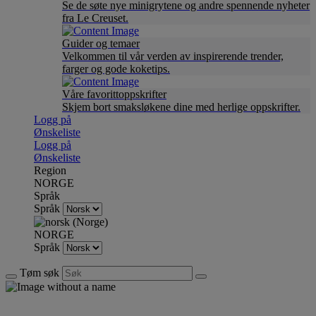
Se de søte nye minigrytene og andre spennende nyheter
fra Le Creuset.
Guider og temaer
Velkommen til vår verden av inspirerende trender,
farger og gode koketips.
Våre favorittoppskrifter
Skjem bort smaksløkene dine med herlige oppskrifter.
Logg på
Ønskeliste
Logg på
Ønskeliste
Region
NORGE
Språk
Språk
NORGE
Språk
Tøm søk