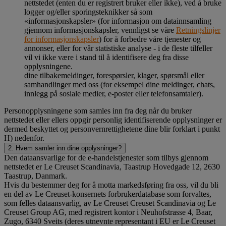
nettstedet (enten du er registrert bruker eller ikke), ved å bruke
logger og/eller sporingsteknikker så som
«informasjonskapsler» (for informasjon om datainnsamling
gjennom informasjonskapsler, vennligst se våre
Retningslinjer
for informasjonskapsler
) for å forbedre våre tjenester og
annonser, eller for vår statistiske analyse - i de fleste tilfeller
vil vi ikke være i stand til å identifisere deg fra disse
opplysningene.
dine tilbakemeldinger, forespørsler, klager, spørsmål eller
samhandlinger med oss (for eksempel dine meldinger, chats,
innlegg på sosiale medier, e-poster eller telefonsamtaler).
Personopplysningene som samles inn fra deg når du bruker
nettstedet eller ellers oppgir personlig identifiserende opplysninger er
dermed beskyttet og personvernrettighetene dine blir forklart i punkt
H) nedenfor.
2. Hvem samler inn dine opplysninger?
Den dataansvarlige for de e-handelstjenester som tilbys gjennom
nettstedet er Le Creuset Scandinavia, Taastrup Hovedgade 12, 2630
Taastrup, Danmark.
Hvis du bestemmer deg for å motta markedsføring fra oss, vil du bli
en del av Le Creuset-konsernets forbrukerdatabase som forvaltes,
som felles dataansvarlig, av Le Creuset Creuset Scandinavia og Le
Creuset Group AG, med registrert kontor i Neuhofstrasse 4, Baar,
Zugo, 6340 Sveits (deres utnevnte representant i EU er Le Creuset