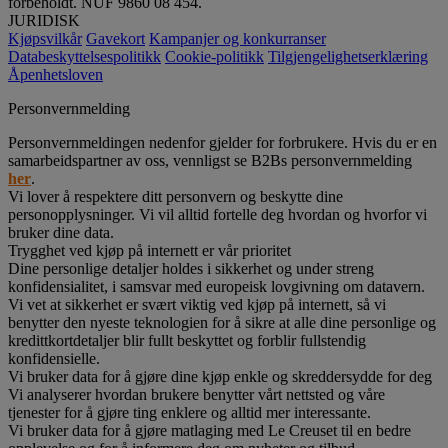
forbeholdt. NUF 9860 08 454.
JURIDISK
Kjøpsvilkår
Gavekort
Kampanjer og konkurranser
Databeskyttelsespolitikk
Cookie-politikk
Tilgjengelighetserklæring
Åpenhetsloven
Personvernmelding
Personvernmeldingen nedenfor gjelder for forbrukere. Hvis du er en
samarbeidspartner av oss, vennligst se B2Bs personvernmelding
her
.
Vi lover å respektere ditt personvern og beskytte dine
personopplysninger. Vi vil alltid fortelle deg hvordan og hvorfor vi
bruker dine data.
Trygghet ved kjøp på internett er vår prioritet
Dine personlige detaljer holdes i sikkerhet og under streng
konfidensialitet, i samsvar med europeisk lovgivning om datavern.
Vi vet at sikkerhet er svært viktig ved kjøp på internett, så vi
benytter den nyeste teknologien for å sikre at alle dine personlige og
kredittkortdetaljer blir fullt beskyttet og forblir fullstendig
konfidensielle.
Vi bruker data for å gjøre dine kjøp enkle og skreddersydde for deg
Vi analyserer hvordan brukere benytter vårt nettsted og våre
tjenester for å gjøre ting enklere og alltid mer interessante.
Vi bruker data for å gjøre matlaging med Le Creuset til en bedre