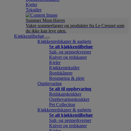
Kjeler
Tekstiler
Summer Must-Haves
Vakre sommerfarger og produkter fra Le Creuset som
du ikke kan leve uten.
Kjøkkentilbehør
Kjøkkenredskaper & gadgets
Se alt kjøkkentilbehør
Salt- og pepperkverner
Kniver og redskaper
Kjeler
Kjøkkentekstiler
Bordskånere
Rengjøring & pleie
Oppbevaring
Se alt til oppbevaring
Redskapskrukker
Oppbevaringskrukker
Pet Collection
Kjøkkenredskaper & gadgets
Se alt kjøkkentilbehør
Salt- og pepperkverner
Kniver og redskaper
Kjeler