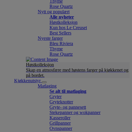
Thyme
Rose Quartz
Nytt og populært
Alle nyheter
Høstkolleksjon
Kun hos Le Creuset
Best Sellers
Nyeste farger
Bleu Riviera
Thyme
Rose Quartz
Høstkolleksjon
Skap en atmosfære med høstens farger på kjøkkenet og
på bordet.
Kjøkkenutstyr
Matlaging
Se alt til matlaging
Gryter
Gryteknotter
Gryte- og pannesett
Stekepanner og wokpanner
Kasseroller
Grillpanner
Ovnspanner