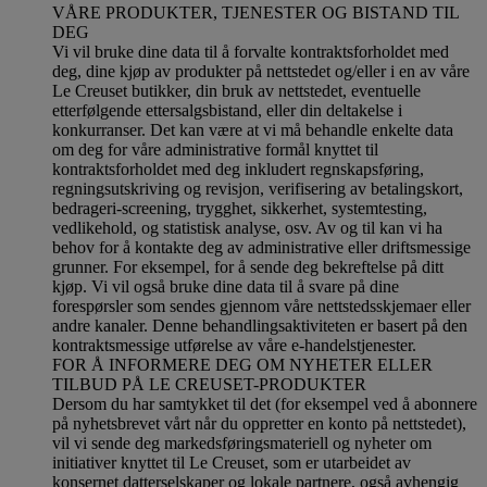
VÅRE PRODUKTER, TJENESTER OG BISTAND TIL
DEG
Vi vil bruke dine data til å forvalte kontraktsforholdet med
deg, dine kjøp av produkter på nettstedet og/eller i en av våre
Le Creuset butikker, din bruk av nettstedet, eventuelle
etterfølgende ettersalgsbistand, eller din deltakelse i
konkurranser. Det kan være at vi må behandle enkelte data
om deg for våre administrative formål knyttet til
kontraktsforholdet med deg inkludert regnskapsføring,
regningsutskriving og revisjon, verifisering av betalingskort,
bedrageri-screening, trygghet, sikkerhet, systemtesting,
vedlikehold, og statistisk analyse, osv. Av og til kan vi ha
behov for å kontakte deg av administrative eller driftsmessige
grunner. For eksempel, for å sende deg bekreftelse på ditt
kjøp. Vi vil også bruke dine data til å svare på dine
forespørsler som sendes gjennom våre nettstedsskjemaer eller
andre kanaler. Denne behandlingsaktiviteten er basert på den
kontraktsmessige utførelse av våre e-handelstjenester.
FOR Å INFORMERE DEG OM NYHETER ELLER
TILBUD PÅ LE CREUSET-PRODUKTER
Dersom du har samtykket til det (for eksempel ved å abonnere
på nyhetsbrevet vårt når du oppretter en konto på nettstedet),
vil vi sende deg markedsføringsmateriell og nyheter om
initiativer knyttet til Le Creuset, som er utarbeidet av
konsernet datterselskaper og lokale partnere, også avhengig