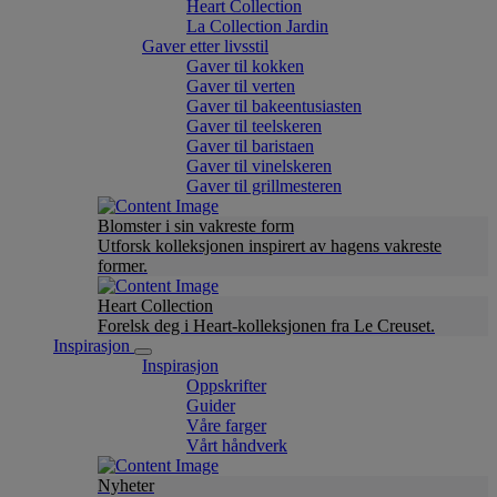
Heart Collection
La Collection Jardin
Gaver etter livsstil
Gaver til kokken
Gaver til verten
Gaver til bakeentusiasten
Gaver til teelskeren
Gaver til baristaen
Gaver til vinelskeren
Gaver til grillmesteren
Blomster i sin vakreste form
Utforsk kolleksjonen inspirert av hagens vakreste
former.
Heart Collection
Forelsk deg i Heart-kolleksjonen fra Le Creuset.
Inspirasjon
Inspirasjon
Oppskrifter
Guider
Våre farger
Vårt håndverk
Nyheter