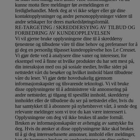
kunne motta flere meldinger før avmeldingen er
ferdigbehandlet.
Merk deg at vi ikke selger eller gir dine
kontaktopplysninger og andre personopplysninger videre til
andre selskaper for deres markedsføringsformål
.
RE-TARGETING / SKREDDERSYING AV TILBUD OG
FORBEDRING AV KUNDEOPPLEVELSEN
Vi vil gjerne bruke opplysningene dine til å skreddersy
tjenestene og tilbudene våre til dine behov og preferanser for å
gi deg en personlig tilpasset kundeopplevelse hos Le Creuset.
Vi gjør dette ved å analysere dine vaner og interesser, for
eksempel ved å finne ut hvilke produkter du har sett mest på,
din interaksjon med oss på sosiale medier, hvilke sider på
nettstedet vårt du besøker og hvilket innhold blant tilbudene
våre du leser. Vi gjør dette hovedsakelig gjennom
informasjonskapsler og tilsvarende teknologi. Vi vil bruke
disse opplysningene til å administrere vår annonsering på
andre nettsteder, gi tilgang til spesifikt innhold, skreddersy
innholdet eller de tilbudene du ser på nettstedet eller, hvis du
har samtykket til å abonnere på nyhetsbrevet vårt, å sende deg
relevante meldinger som vi tror du kan være interessert i.
Opplysningene om deg vil ikke brukes til andre formål.
Bruken av informasjonskapsler er avhengig av samtykke fra
deg. Hvis du ønsker at disse opplysningene ikke skal brukes
til å gi deg interessebaserte annonser, innhold eller meldinger,
kan du begrense bruken av opplysningene om dine online-