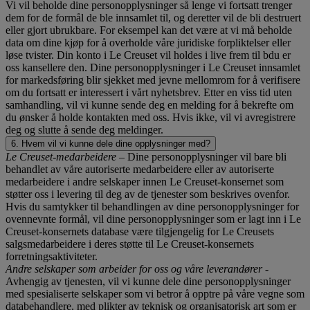
Vi vil beholde dine personopplysninger så lenge vi fortsatt trenger
dem for de formål de ble innsamlet til, og deretter vil de bli destruert
eller gjort ubrukbare. For eksempel kan det være at vi må beholde
data om dine kjøp for å overholde våre juridiske forpliktelser eller
løse tvister. Din konto i Le Creuset vil holdes i live frem til bdu er
oss kansellere den. Dine personopplysninger i Le Creuset innsamlet
for markedsføring blir sjekket med jevne mellomrom for å verifisere
om du fortsatt er interessert i vårt nyhetsbrev. Etter en viss tid uten
samhandling, vil vi kunne sende deg en melding for å bekrefte om
du ønsker å holde kontakten med oss. Hvis ikke, vil vi avregistrere
deg og slutte å sende deg meldinger.
6. Hvem vil vi kunne dele dine opplysninger med?
Le Creuset-medarbeidere
– Dine personopplysninger vil bare bli
behandlet av våre autoriserte medarbeidere eller av autoriserte
medarbeidere i andre selskaper innen Le Creuset-konsernet som
støtter oss i levering til deg av de tjenester som beskrives ovenfor.
Hvis du samtykker til behandlingen av dine personopplysninger for
ovennevnte formål, vil dine personopplysninger som er lagt inn i Le
Creuset-konsernets database være tilgjengelig for Le Creusets
salgsmedarbeidere i deres støtte til Le Creuset-konsernets
forretningsaktiviteter.
Andre selskaper som arbeider for oss og våre leverandører
-
Avhengig av tjenesten, vil vi kunne dele dine personopplysninger
med spesialiserte selskaper som vi betror å opptre på våre vegne som
databehandlere, med plikter av teknisk og organisatorisk art som er