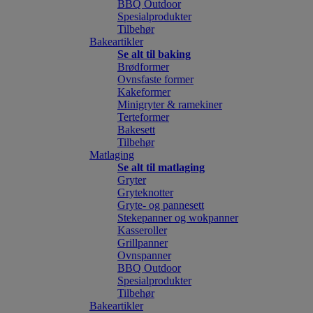
BBQ Outdoor
Spesialprodukter
Tilbehør
Bakeartikler
Se alt til baking
Brødformer
Ovnsfaste former
Kakeformer
Minigryter & ramekiner
Terteformer
Bakesett
Tilbehør
Matlaging
Se alt til matlaging
Gryter
Gryteknotter
Gryte- og pannesett
Stekepanner og wokpanner
Kasseroller
Grillpanner
Ovnspanner
BBQ Outdoor
Spesialprodukter
Tilbehør
Bakeartikler