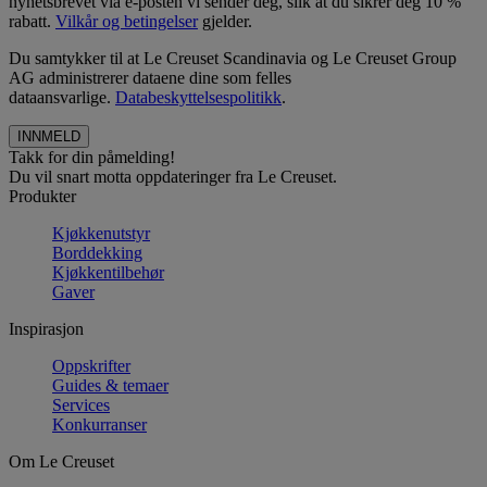
nyhetsbrevet via e-posten vi sender deg, slik at du sikrer deg 10 %
rabatt.
Vilkår og betingelser
gjelder.
Du samtykker til at Le Creuset Scandinavia og Le Creuset Group
AG administrerer dataene dine som felles
dataansvarlige.
Databeskyttelsespolitikk
.
Takk for din påmelding!
Du vil snart motta oppdateringer fra Le Creuset.
Produkter
Kjøkkenutstyr
Borddekking
Kjøkkentilbehør
Gaver
Inspirasjon
Oppskrifter
Guides & temaer
Services
Konkurranser
Om Le Creuset