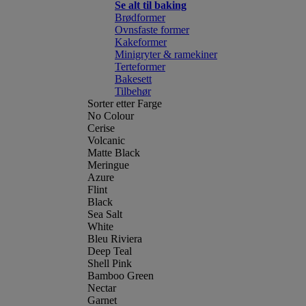
Se alt til baking
Brødformer
Ovnsfaste former
Kakeformer
Minigryter & ramekiner
Terteformer
Bakesett
Tilbehør
Sorter etter Farge
No Colour
Cerise
Volcanic
Matte Black
Meringue
Azure
Flint
Black
Sea Salt
White
Bleu Riviera
Deep Teal
Shell Pink
Bamboo Green
Nectar
Garnet