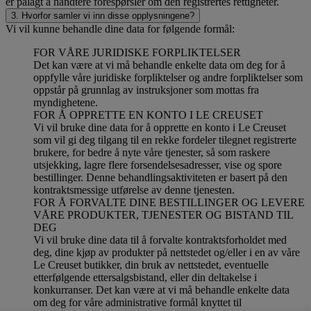
er pålagt å håndtere forespørsler om den registrertes rettigheter.
3. Hvorfor samler vi inn disse opplysningene?
Vi vil kunne behandle dine data for følgende formål:
FOR VÅRE JURIDISKE FORPLIKTELSER
Det kan være at vi må behandle enkelte data om deg for å
oppfylle våre juridiske forpliktelser og andre forpliktelser som
oppstår på grunnlag av instruksjoner som mottas fra
myndighetene.
FOR Å OPPRETTE EN KONTO I LE CREUSET
Vi vil bruke dine data for å opprette en konto i Le Creuset
som vil gi deg tilgang til en rekke fordeler tilegnet registrerte
brukere, for bedre å nyte våre tjenester, så som raskere
utsjekking, lagre flere forsendelsesadresser, vise og spore
bestillinger. Denne behandlingsaktiviteten er basert på den
kontraktsmessige utførelse av denne tjenesten.
FOR Å FORVALTE DINE BESTILLINGER OG LEVERE
VÅRE PRODUKTER, TJENESTER OG BISTAND TIL
DEG
Vi vil bruke dine data til å forvalte kontraktsforholdet med
deg, dine kjøp av produkter på nettstedet og/eller i en av våre
Le Creuset butikker, din bruk av nettstedet, eventuelle
etterfølgende ettersalgsbistand, eller din deltakelse i
konkurranser. Det kan være at vi må behandle enkelte data
om deg for våre administrative formål knyttet til