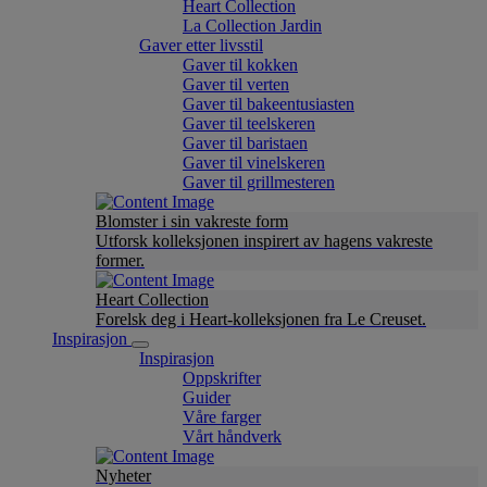
Heart Collection
La Collection Jardin
Gaver etter livsstil
Gaver til kokken
Gaver til verten
Gaver til bakeentusiasten
Gaver til teelskeren
Gaver til baristaen
Gaver til vinelskeren
Gaver til grillmesteren
Blomster i sin vakreste form
Utforsk kolleksjonen inspirert av hagens vakreste
former.
Heart Collection
Forelsk deg i Heart-kolleksjonen fra Le Creuset.
Inspirasjon
Inspirasjon
Oppskrifter
Guider
Våre farger
Vårt håndverk
Nyheter