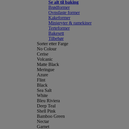
Se alt til baking
Brødformer
Ovnsfaste former
Kakeformer
Minigryter & ramekiner
Terteformer
Bakesett
Tilbehør
Sorter etter Farge
No Colour
Cerise
Volcanic
Matte Black
Meringue
Azure
Flint
Black
Sea Salt
White
Bleu Riviera
Deep Teal
Shell Pink
Bamboo Green
Nectar
Garnet