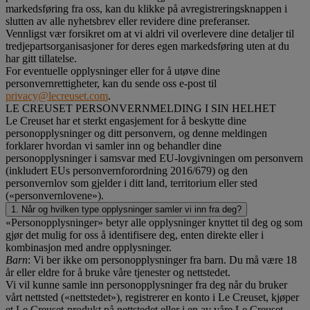
markedsføring fra oss, kan du klikke på avregistreringsknappen i
slutten av alle nyhetsbrev eller revidere dine preferanser.
Vennligst vær forsikret om at vi aldri vil overlevere dine detaljer til
tredjepartsorganisasjoner for deres egen markedsføring uten at du
har gitt tillatelse.
For eventuelle opplysninger eller for å utøve dine
personvernrettigheter, kan du sende oss e-post til
privacy@lecreuset.com
.
LE CREUSET PERSONVERNMELDING I SIN HELHET
Le Creuset har et sterkt engasjement for å beskytte dine
personopplysninger og ditt personvern, og denne meldingen
forklarer hvordan vi samler inn og behandler dine
personopplysninger i samsvar med EU-lovgivningen om personvern
(inkludert EUs personvernforordning 2016/679) og den
personvernlov som gjelder i ditt land, territorium eller sted
(«personvernlovene»).
1. Når og hvilken type opplysninger samler vi inn fra deg?
«Personopplysninger» betyr alle opplysninger knyttet til deg og som
gjør det mulig for oss å identifisere deg, enten direkte eller i
kombinasjon med andre opplysninger.
Barn
: Vi ber ikke om personopplysninger fra barn. Du må være 18
år eller eldre for å bruke våre tjenester og nettstedet.
Vi vil kunne samle inn personopplysninger fra deg når du bruker
vårt nettsted («nettstedet»), registrerer en konto i Le Creuset, kjøper
et Le Creuset-produkt på nettstedet eller i en av våre Le Creuset