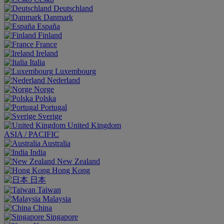
Deutschland
Danmark
España
Finland
France
Ireland
Italia
Luxembourg
Nederland
Norge
Polska
Portugal
Sverige
United Kingdom
ASIA / PACIFIC
Australia
India
New Zealand
Hong Kong
日本
Taiwan
Malaysia
China
Singapore