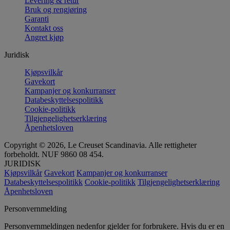
Levering & retur
Bruk og rengjøring
Garanti
Kontakt oss
Angret kjøp
Juridisk
Kjøpsvilkår
Gavekort
Kampanjer og konkurranser
Databeskyttelsespolitikk
Cookie-politikk
Tilgjengelighetserklæring
Åpenhetsloven
Copyright © 2026, Le Creuset Scandinavia. Alle rettigheter
forbeholdt. NUF 9860 08 454.
JURIDISK
Kjøpsvilkår
Gavekort
Kampanjer og konkurranser
Databeskyttelsespolitikk
Cookie-politikk
Tilgjengelighetserklæring
Åpenhetsloven
Personvernmelding
Personvernmeldingen nedenfor gjelder for forbrukere. Hvis du er en