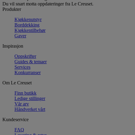
Du vil snart motta oppdateringer fra Le Creuset.
Produkter
Kjøkkenutstyr
Borddekking
Kjøkkentilbehør
Gaver
Inspirasjon
Oppskrifter
Guides & temaer
Services
Konkurranser
Om Le Creuset
Finn butikk
Ledige stillinger
Vår arv
Håndverket vårt
Kundeservice
FAQ