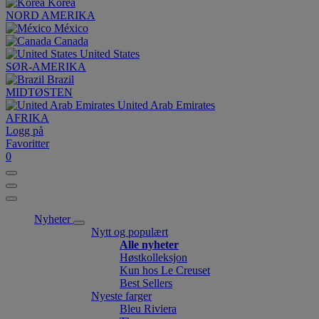
Korea
NORD AMERIKA
México
Canada
United States
SØR-AMERIKA
Brazil
MIDTØSTEN
United Arab Emirates
AFRIKA
Logg på
Favoritter
0
Nyheter
Nytt og populært
Alle nyheter
Høstkolleksjon
Kun hos Le Creuset
Best Sellers
Nyeste farger
Bleu Riviera