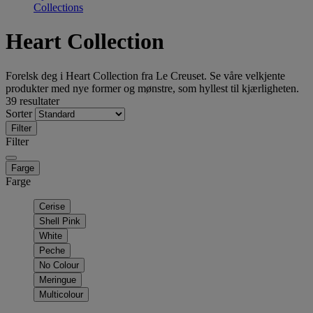
Collections
Heart Collection
Forelsk deg i Heart Collection fra Le Creuset. Se våre velkjente
produkter med nye former og mønstre, som hyllest til kjærligheten.
39 resultater
Sorter
Filter
Filter
Farge
Farge
Cerise
Shell Pink
White
Peche
No Colour
Meringue
Multicolour