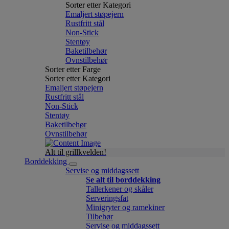
Sorter etter Kategori
Emaljert støpejern
Rustfritt stål
Non-Stick
Stentøy
Baketilbehør
Ovnstilbehør
Sorter etter Farge
Sorter etter Kategori
Emaljert støpejern
Rustfritt stål
Non-Stick
Stentøy
Baketilbehør
Ovnstilbehør
Alt til grillkvelden!
Borddekking
Servise og middagssett
Se alt til borddekking
Tallerkener og skåler
Serveringsfat
Minigryter og ramekiner
Tilbehør
Servise og middagssett