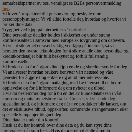
samarbeidspartner av oss, vennligst se B2Bs personvernmelding
her
.
Vi lover å respektere ditt personvern og beskytte dine
personopplysninger. Vi vil alltid fortelle deg hvordan og hvorfor vi
bruker dine data.
Trygghet ved kjøp på internett er vår prioritet
Dine personlige detaljer holdes i sikkerhet og under streng
konfidensialitet, i samsvar med europeisk lovgivning om datavern.
Vi vet at sikkerhet er svært viktig ved kjøp på internett, så vi
benytter den nyeste teknologien for å sikre at alle dine personlige og
kredittkortdetaljer blir fullt beskyttet og forblir fullstendig
konfidensielle.
Vi bruker data for å gjøre dine kjøp enkle og skreddersydde for deg
Vi analyserer hvordan brukere benytter vårt nettsted og våre
tjenester for å gjøre ting enklere og alltid mer interessante.
Vi bruker data for å gjøre matlaging med Le Creuset til en bedre
opplevelse og for å informere deg om nyheter og tilbud
Hvis du bestemmer deg for å bli en del av kundedatabasen i vårt
konsern og motta nyhetsbrev fra Le Creuset, vil vi sende deg
spesialinnhold, og informere deg når nye produkter blir lansert, om
det er eksklusive tilbud, oppskrifter, kommende arrangementer, eller
spesielle kampanjer tilegnet deg.
Dine data er under din kontroll
Husk at du har kontroll over dine data og du kan styre dine
preferanser når som helst. Hvis du gjerne vil slutte å motta