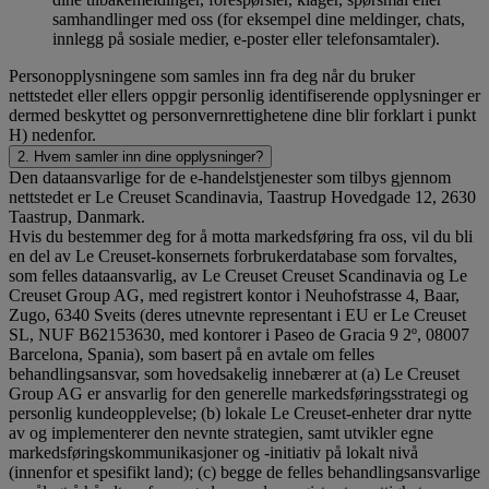
samhandlinger med oss (for eksempel dine meldinger, chats,
innlegg på sosiale medier, e-poster eller telefonsamtaler).
Personopplysningene som samles inn fra deg når du bruker
nettstedet eller ellers oppgir personlig identifiserende opplysninger er
dermed beskyttet og personvernrettighetene dine blir forklart i punkt
H) nedenfor.
2. Hvem samler inn dine opplysninger?
Den dataansvarlige for de e-handelstjenester som tilbys gjennom
nettstedet er Le Creuset Scandinavia, Taastrup Hovedgade 12, 2630
Taastrup, Danmark.
Hvis du bestemmer deg for å motta markedsføring fra oss, vil du bli
en del av Le Creuset-konsernets forbrukerdatabase som forvaltes,
som felles dataansvarlig, av Le Creuset Creuset Scandinavia og Le
Creuset Group AG, med registrert kontor i Neuhofstrasse 4, Baar,
Zugo, 6340 Sveits (deres utnevnte representant i EU er Le Creuset
SL, NUF B62153630, med kontorer i Paseo de Gracia 9 2º, 08007
Barcelona, Spania), som basert på en avtale om felles
behandlingsansvar, som hovedsakelig innebærer at (a) Le Creuset
Group AG er ansvarlig for den generelle markedsføringsstrategi og
personlig kundeopplevelse; (b) lokale Le Creuset-enheter drar nytte
av og implementerer den nevnte strategien, samt utvikler egne
markedsføringskommunikasjoner og -initiativ på lokalt nivå
(innenfor et spesifikt land); (c) begge de felles behandlingsansvarlige