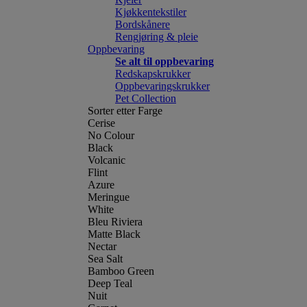
Kjøkkentekstiler
Bordskånere
Rengjøring & pleie
Oppbevaring
Se alt til oppbevaring
Redskapskrukker
Oppbevaringskrukker
Pet Collection
Sorter etter Farge
Cerise
No Colour
Black
Volcanic
Flint
Azure
Meringue
White
Bleu Riviera
Matte Black
Nectar
Sea Salt
Bamboo Green
Deep Teal
Nuit