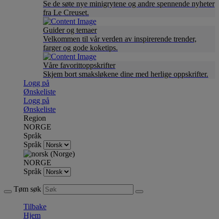
Se de søte nye minigrytene og andre spennende nyheter
fra Le Creuset.
Guider og temaer
Velkommen til vår verden av inspirerende trender,
farger og gode koketips.
Våre favorittoppskrifter
Skjem bort smaksløkene dine med herlige oppskrifter.
Logg på
Ønskeliste
Logg på
Ønskeliste
Region
NORGE
Språk
Språk
NORGE
Språk
Tøm søk
Tilbake
Hjem