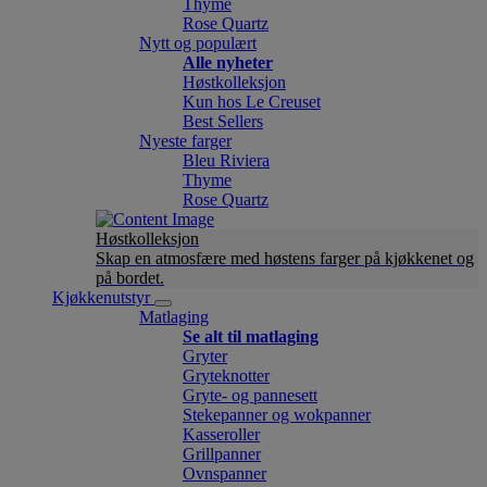
Thyme
Rose Quartz
Nytt og populært
Alle nyheter
Høstkolleksjon
Kun hos Le Creuset
Best Sellers
Nyeste farger
Bleu Riviera
Thyme
Rose Quartz
Høstkolleksjon
Skap en atmosfære med høstens farger på kjøkkenet og
på bordet.
Kjøkkenutstyr
Matlaging
Se alt til matlaging
Gryter
Gryteknotter
Gryte- og pannesett
Stekepanner og wokpanner
Kasseroller
Grillpanner
Ovnspanner