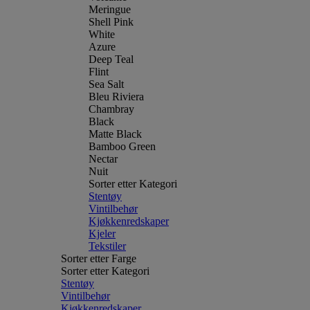
Meringue
Shell Pink
White
Azure
Deep Teal
Flint
Sea Salt
Bleu Riviera
Chambray
Black
Matte Black
Bamboo Green
Nectar
Nuit
Sorter etter Kategori
Stentøy
Vintilbehør
Kjøkkenredskaper
Kjeler
Tekstiler
Sorter etter Farge
Sorter etter Kategori
Stentøy
Vintilbehør
Kjøkkenredskaper