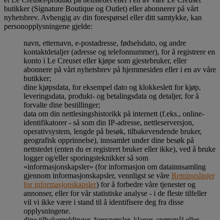
butikker (Signature Boutique og Outlet) eller abonnerer på vårt
nyhetsbrev. Avhengig av din forespørsel eller ditt samtykke, kan
personopplysningene gjelde:
navn, etternavn, e-postadresse, fødselsdato, og andre
kontaktdetaljer (adresse og telefonnummer), for å registrere en
konto i Le Creuset eller kjøpe som gjestebruker, eller
abonnere på vårt nyhetsbrev på hjemmesiden eller i en av våre
butikker;
dine kjøpsdata, for eksempel dato og klokkeslett for kjøp,
leveringsdata, produkt- og betalingsdata og detaljer, for å
forvalte dine bestillinger;
data om din nettlesingshistorikk på internett (f.eks., online-
identifikatorer - så som din IP-adresse, nettleserversjon,
operativsystem, lengde på besøk, tilbakevendende bruker,
geografisk opprinnelse), innsamlet under dine besøk på
nettstedet (enten du er registrert bruker eller ikke), ved å bruke
logger og/eller sporingsteknikker så som
«informasjonskapsler» (for informasjon om datainnsamling
gjennom informasjonskapsler, vennligst se våre
Retningslinjer
for informasjonskapsler
) for å forbedre våre tjenester og
annonser, eller for vår statistiske analyse - i de fleste tilfeller
vil vi ikke være i stand til å identifisere deg fra disse
opplysningene.
dine tilbakemeldinger, forespørsler, klager, spørsmål eller