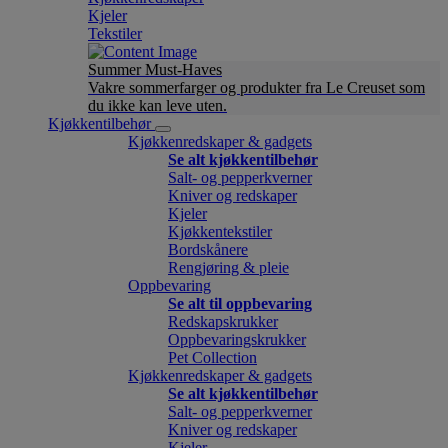
Kjeler
Tekstiler
Summer Must-Haves
Vakre sommerfarger og produkter fra Le Creuset som
du ikke kan leve uten.
Kjøkkentilbehør
Kjøkkenredskaper & gadgets
Se alt kjøkkentilbehør
Salt- og pepperkverner
Kniver og redskaper
Kjeler
Kjøkkentekstiler
Bordskånere
Rengjøring & pleie
Oppbevaring
Se alt til oppbevaring
Redskapskrukker
Oppbevaringskrukker
Pet Collection
Kjøkkenredskaper & gadgets
Se alt kjøkkentilbehør
Salt- og pepperkverner
Kniver og redskaper
Kjeler