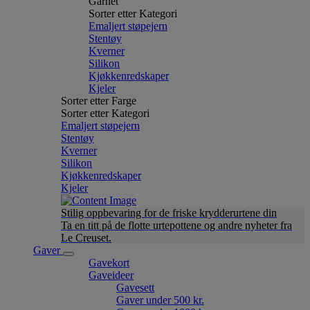
Garnet
Sorter etter Kategori
Emaljert støpejern
Stentøy
Kverner
Silikon
Kjøkkenredskaper
Kjeler
Sorter etter Farge
Sorter etter Kategori
Emaljert støpejern
Stentøy
Kverner
Silikon
Kjøkkenredskaper
Kjeler
Stilig oppbevaring for de friske krydderurtene din
Ta en titt på de flotte urtepottene og andre nyheter fra
Le Creuset.
Gaver
Gavekort
Gaveideer
Gavesett
Gaver under 500 kr.