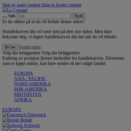
Skip to main content
Skip to footer content
Søk
Rydd
Er du sikker på at du vil forlate denne siden?
Handlekurven din vil være tom på den nye siden. Men ikke
bekymre deg, vi lagrer handlekurven din her når du vil tilbake.
Forlat siden
Bli her
Velg din beliggenhet
Velg din beliggenhet
Endring av posisjon fjerner innholdet fra handlekurven. Elementer
som er kjøpt online, kan bare sendes til det valgte landet.
EUROPA
ASIA / PACIFIC
NORD AMERIKA
SØR-AMERIKA
MIDTØSTEN
AFRIKA
EUROPA
Österreich
België
Schweiz
Česko