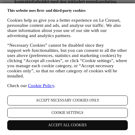
kontraktsforholdet med deg inkludert regnskapsføring,
regningsutskriving og revisjon, verifisering av betalingskort,
This website uses first- and third-party cookies
bedrageri-screening, trygghet, sikkerhet, systemtesting,
vedlikehold, og statistisk analyse, osv. Av og til kan vi ha
Cookies help us give you a better experience on Le Creuset,
behov for å kontakte deg av administrative eller driftsmessige
personalise content and ads, and analyse our traffic. We also
grunner. For eksempel, for å sende deg bekreftelse på ditt
share information about your use of our site with our
kjøp. Vi vil også bruke dine data til å svare på dine
advertising and analytics partners.
forespørsler som sendes gjennom våre nettstedsskjemaer eller
andre kanaler. Denne behandlingsaktiviteten er basert på den
“Necessary Cookies” cannot be disabled since they
kontraktsmessige utførelse av våre e-handelstjenester.
support web functionalities, but you can consent to all the other
uses above (preferences, statistics and marketing cookies) by
FOR Å INFORMERE DEG OM NYHETER ELLER
clicking “Accept all cookies”, or click “Cookie settings”, where
TILBUD PÅ LE CREUSET-PRODUKTER
you manage each cookie category, or “Accept necessary
Dersom du har samtykket til det (for eksempel ved å abonnere
cookies only”, so that no other category of cookies will be
på nyhetsbrevet vårt når du oppretter en konto på nettstedet),
installed.
vil vi sende deg markedsføringsmateriell og nyheter om
initiativer knyttet til Le Creuset, som er utarbeidet av
Check our
Cookie Policy
.
konsernet datterselskaper og lokale partnere, også avhengig
av dine preferanser. Vi vil kontakte deg på e-post, med
tekstmeldinger eller via sosiale medier, men også ved hjelp av
ACCEPT NECESSARY COOKIES ONLY
automatiserte metoder. Slik kommunikasjon vil omhandle Le
Creusets produkter eller åpning av nye butikker, eksklusive
COOKIE SETTINGS
arrangementer, konkurranser, undersøkelser, demonstrasjoner
organisert av Le Creuset eller spesielle tilbud du kanskje er
ACCEPT ALL COOKIES
interessert i å få høre om. Slik kommunikasjon kan være valgt
ut eller skreddersydd for deg basert på opplysninger vi har om