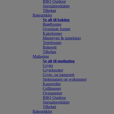
BBQ Outdoor
Spesialprodukter
Tilbehør
Bakeartikler
Se alt til baking
Brødformer
Ovnsfaste former
Kakeformer
Minigryter & ramekiner
Terteformer
Bakesett
Tilbehør
Matlaging
Se alt til matlaging
Gryter
Gryteknotter
Gryte- og pannesett
Stekepanner og wokpanner
Kasseroller
Grillpanner
Ovnspanner
BBQ Outdoor
Spesialprodukter
Tilbehør
Bakeartikler