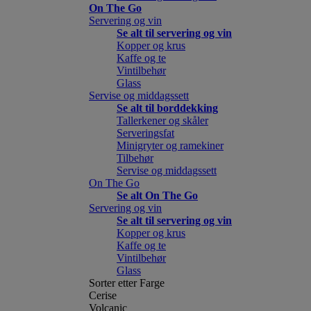
On The Go
Servering og vin
Se alt til servering og vin
Kopper og krus
Kaffe og te
Vintilbehør
Glass
Servise og middagssett
Se alt til borddekking
Tallerkener og skåler
Serveringsfat
Minigryter og ramekiner
Tilbehør
Servise og middagssett
On The Go
Se alt On The Go
Servering og vin
Se alt til servering og vin
Kopper og krus
Kaffe og te
Vintilbehør
Glass
Sorter etter Farge
Cerise
Volcanic