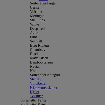
Sorter etter Farge
Cerise
Volcanic
Meringue
Shell Pink
White
Deep Teal
Azure
Flint
Sea Salt
Bleu Riviera
Chambray
Black
Matte Black
Bamboo Green
Nectar
Nuit
Sorter etter Kategori
Stentøy
Vintilbehør
Kjøkkenredskaper
Kjeler
Tekstiler
Sorter etter Farge
Sorter etter Kategori