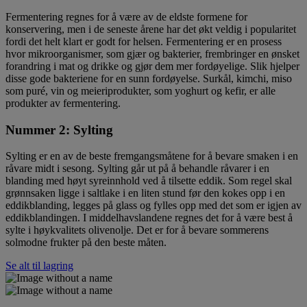
Fermentering regnes for å være av de eldste formene for
konservering, men i de seneste årene har det økt veldig i popularitet
fordi det helt klart er godt for helsen. Fermentering er en prosess
hvor mikroorganismer, som gjær og bakterier, frembringer en ønsket
forandring i mat og drikke og gjør dem mer fordøyelige. Slik hjelper
disse gode bakteriene for en sunn fordøyelse. Surkål, kimchi, miso
som puré, vin og meieriprodukter, som yoghurt og kefir, er alle
produkter av fermentering.
Nummer 2: Sylting
Sylting er en av de beste fremgangsmåtene for å bevare smaken i en
råvare midt i sesong. Sylting går ut på å behandle råvarer i en
blanding med høyt syreinnhold ved å tilsette eddik. Som regel skal
grønnsaken ligge i saltlake i en liten stund før den kokes opp i en
eddikblanding, legges på glass og fylles opp med det som er igjen av
eddikblandingen. I middelhavslandene regnes det for å være best å
sylte i høykvalitets olivenolje. Det er for å bevare sommerens
solmodne frukter på den beste måten.
Se alt til lagring