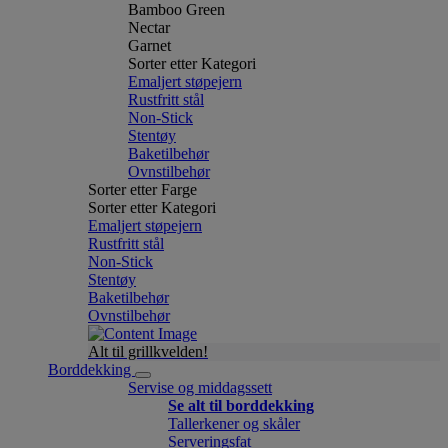
Bamboo Green
Nectar
Garnet
Sorter etter Kategori
Emaljert støpejern
Rustfritt stål
Non-Stick
Stentøy
Baketilbehør
Ovnstilbehør
Sorter etter Farge
Sorter etter Kategori
Emaljert støpejern
Rustfritt stål
Non-Stick
Stentøy
Baketilbehør
Ovnstilbehør
Alt til grillkvelden!
Borddekking
Servise og middagssett
Se alt til borddekking
Tallerkener og skåler
Serveringsfat