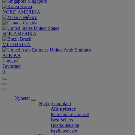
Singapore
Korea
NORD AMERIKA
México
Canada
United States
SØR-AMERIKA
Brazil
MIDTØSTEN
United Arab Emirates
AFRIKA
Logg på
Favoritter
0
Nyheter
Nytt og populært
Alle nyheter
Kun hos Le Creuset
Best Sellers
Høstkolleksjon
Bryllupsgaver