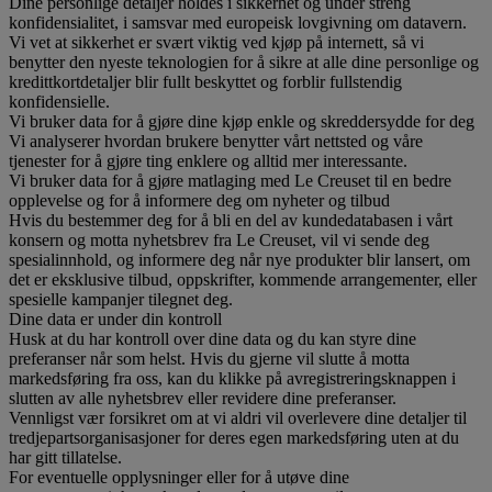
Dine personlige detaljer holdes i sikkerhet og under streng
konfidensialitet, i samsvar med europeisk lovgivning om datavern.
Vi vet at sikkerhet er svært viktig ved kjøp på internett, så vi
benytter den nyeste teknologien for å sikre at alle dine personlige og
kredittkortdetaljer blir fullt beskyttet og forblir fullstendig
konfidensielle.
Vi bruker data for å gjøre dine kjøp enkle og skreddersydde for deg
Vi analyserer hvordan brukere benytter vårt nettsted og våre
tjenester for å gjøre ting enklere og alltid mer interessante.
Vi bruker data for å gjøre matlaging med Le Creuset til en bedre
opplevelse og for å informere deg om nyheter og tilbud
Hvis du bestemmer deg for å bli en del av kundedatabasen i vårt
konsern og motta nyhetsbrev fra Le Creuset, vil vi sende deg
spesialinnhold, og informere deg når nye produkter blir lansert, om
det er eksklusive tilbud, oppskrifter, kommende arrangementer, eller
spesielle kampanjer tilegnet deg.
Dine data er under din kontroll
Husk at du har kontroll over dine data og du kan styre dine
preferanser når som helst. Hvis du gjerne vil slutte å motta
markedsføring fra oss, kan du klikke på avregistreringsknappen i
slutten av alle nyhetsbrev eller revidere dine preferanser.
Vennligst vær forsikret om at vi aldri vil overlevere dine detaljer til
tredjepartsorganisasjoner for deres egen markedsføring uten at du
har gitt tillatelse.
For eventuelle opplysninger eller for å utøve dine