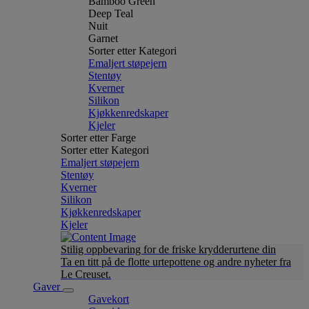
Bamboo Green
Deep Teal
Nuit
Garnet
Sorter etter Kategori
Emaljert støpejern
Stentøy
Kverner
Silikon
Kjøkkenredskaper
Kjeler
Sorter etter Farge
Sorter etter Kategori
Emaljert støpejern
Stentøy
Kverner
Silikon
Kjøkkenredskaper
Kjeler
Stilig oppbevaring for de friske krydderurtene din
Ta en titt på de flotte urtepottene og andre nyheter fra
Le Creuset.
Gaver
Gavekort