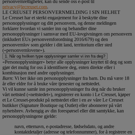
personvernrettigheter, kan du sende oss e-post til
privacy@lecreuset.com
.
LE CREUSET PERSONVERNMELDING I SIN HELHET
Le Creuset har et sterkt engasjement for å beskytte dine
personopplysninger og ditt personvern, og denne meldingen
forklarer hvordan vi samler inn og behandler dine
personopplysninger i samsvar med EU-lovgivningen om personvern
(inkludert EUs personvernforordning 2016/679) og den
personvernlov som gjelder i ditt land, territorium eller sted
(«personvernlovene»).
1. Når og hvilken type opplysninger samler vi inn fra deg?
«Personopplysninger» betyr alle opplysninger knyttet til deg og som
gjør det mulig for oss å identifisere deg, enten direkte eller i
kombinasjon med andre opplysninger.
Barn
: Vi ber ikke om personopplysninger fra barn. Du må være 18
år eller eldre for å bruke våre tjenester og nettstedet.
Vi vil kunne samle inn personopplysninger fra deg når du bruker
vårt nettsted («nettstedet»), registrerer en konto i Le Creuset, kjøper
et Le Creuset-produkt på nettstedet eller i en av våre Le Creuset
butikker (Signature Boutique og Outlet) eller abonnerer på vårt
nyhetsbrev. Avhengig av din forespørsel eller ditt samtykke, kan
personopplysningene gjelde:
navn, etternavn, e-postadresse, fødselsdato, og andre
kontaktdetaljer (adresse og telefonnummer), for å registrere en