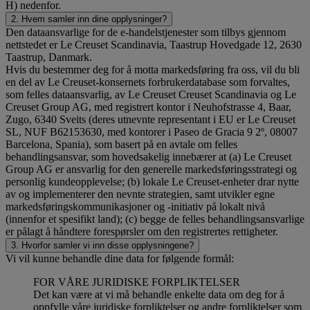
H) nedenfor.
2. Hvem samler inn dine opplysninger?
Den dataansvarlige for de e-handelstjenester som tilbys gjennom
nettstedet er Le Creuset Scandinavia, Taastrup Hovedgade 12, 2630
Taastrup, Danmark.
Hvis du bestemmer deg for å motta markedsføring fra oss, vil du bli
en del av Le Creuset-konsernets forbrukerdatabase som forvaltes,
som felles dataansvarlig, av Le Creuset Creuset Scandinavia og Le
Creuset Group AG, med registrert kontor i Neuhofstrasse 4, Baar,
Zugo, 6340 Sveits (deres utnevnte representant i EU er Le Creuset
SL, NUF B62153630, med kontorer i Paseo de Gracia 9 2º, 08007
Barcelona, Spania), som basert på en avtale om felles
behandlingsansvar, som hovedsakelig innebærer at (a) Le Creuset
Group AG er ansvarlig for den generelle markedsføringsstrategi og
personlig kundeopplevelse; (b) lokale Le Creuset-enheter drar nytte
av og implementerer den nevnte strategien, samt utvikler egne
markedsføringskommunikasjoner og -initiativ på lokalt nivå
(innenfor et spesifikt land); (c) begge de felles behandlingsansvarlige
er pålagt å håndtere forespørsler om den registrertes rettigheter.
3. Hvorfor samler vi inn disse opplysningene?
Vi vil kunne behandle dine data for følgende formål:
FOR VÅRE JURIDISKE FORPLIKTELSER
Det kan være at vi må behandle enkelte data om deg for å
oppfylle våre juridiske forpliktelser og andre forpliktelser som