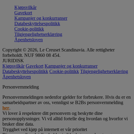
Kjøpsvilkår
Gavekort
Kampanjer og konkurranser
Databeskyttelsespolitikk
Cookie-politikk
Tilgjengelighetserklæring
Åpenhetsloven
Copyright © 2026, Le Creuset Scandinavia. Alle rettigheter
forbeholdt. NUF 9860 08 454.
JURIDISK
Kjøpsvilkår
Gavekort
Kampanjer og konkurranser
Databeskyttelsespolitikk
Cookie-politikk
Tilgjengelighetserklæring
Åpenhetsloven
Personvernmelding
Personvernmeldingen nedenfor gjelder for forbrukere. Hvis du er en
samarbeidspartner av oss, vennligst se B2Bs personvernmelding
her
.
Vi lover å respektere ditt personvern og beskytte dine
personopplysninger. Vi vil alltid fortelle deg hvordan og hvorfor vi
bruker dine data.
Trygghet ved kjøp på internett er vår prioritet