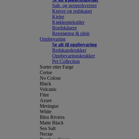
Salt- og pepperkverner
Kniver og redskaper
Kjeler
Kjøkkentekstiler
Bordskånere
Rengjøring & pleie
Oppbevaring
Se alt til oppbevaring
Redskapskrukker
Oppbevaringskrukker
Pet Collection
Sorter etter Farge
Cerise
No Colour
Black
Volcanic
Flint
Azure
Meringue
White
Bleu Riviera
Matte Black
Sea Salt
Nectar