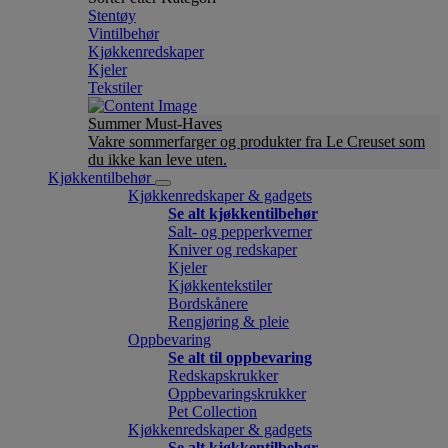
Stentøy
Vintilbehør
Kjøkkenredskaper
Kjeler
Tekstiler
Summer Must-Haves
Vakre sommerfarger og produkter fra Le Creuset som
du ikke kan leve uten.
Kjøkkentilbehør
Kjøkkenredskaper & gadgets
Se alt kjøkkentilbehør
Salt- og pepperkverner
Kniver og redskaper
Kjeler
Kjøkkentekstiler
Bordskånere
Rengjøring & pleie
Oppbevaring
Se alt til oppbevaring
Redskapskrukker
Oppbevaringskrukker
Pet Collection
Kjøkkenredskaper & gadgets
Se alt kjøkkentilbehør