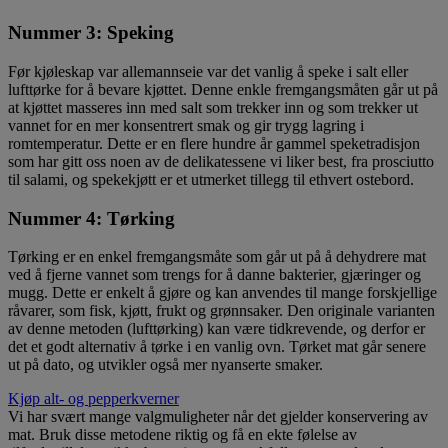
Nummer 3: Speking
Før kjøleskap var allemannseie var det vanlig å speke i salt eller
lufttørke for å bevare kjøttet. Denne enkle fremgangsmåten går ut på
at kjøttet masseres inn med salt som trekker inn og som trekker ut
vannet for en mer konsentrert smak og gir trygg lagring i
romtemperatur. Dette er en flere hundre år gammel speketradisjon
som har gitt oss noen av de delikatessene vi liker best, fra prosciutto
til salami, og spekekjøtt er et utmerket tillegg til ethvert ostebord.
Nummer 4: Tørking
Tørking er en enkel fremgangsmåte som går ut på å dehydrere mat
ved å fjerne vannet som trengs for å danne bakterier, gjæringer og
mugg. Dette er enkelt å gjøre og kan anvendes til mange forskjellige
råvarer, som fisk, kjøtt, frukt og grønnsaker. Den originale varianten
av denne metoden (lufttørking) kan være tidkrevende, og derfor er
det et godt alternativ å tørke i en vanlig ovn. Tørket mat går senere
ut på dato, og utvikler også mer nyanserte smaker.
Kjøp alt- og pepperkverner
Vi har svært mange valgmuligheter når det gjelder konservering av
mat. Bruk disse metodene riktig og få en ekte følelse av