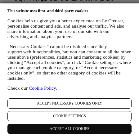
forespørsler som sendes gjennom våre nettstedsskjemaer eller
andre kanaler. Denne behandlingsaktiviteten er basert på den
This website uses first- and third-party cookies
kontraktsmessige utførelse av våre e-handelstjenester.
Cookies help us give you a better experience on Le Creuset,
FOR Å INFORMERE DEG OM NYHETER ELLER
personalise content and ads, and analyse our traffic. We also
TILBUD PÅ LE CREUSET-PRODUKTER
share information about your use of our site with our
Dersom du har samtykket til det (for eksempel ved å abonnere
advertising and analytics partners.
på nyhetsbrevet vårt når du oppretter en konto på nettstedet),
vil vi sende deg markedsføringsmateriell og nyheter om
“Necessary Cookies” cannot be disabled since they
initiativer knyttet til Le Creuset, som er utarbeidet av
support web functionalities, but you can consent to all the other
konsernet datterselskaper og lokale partnere, også avhengig
uses above (preferences, statistics and marketing cookies) by
av dine preferanser. Vi vil kontakte deg på e-post, med
clicking “Accept all cookies”, or click “Cookie settings”, where
tekstmeldinger eller via sosiale medier, men også ved hjelp av
you manage each cookie category, or “Accept necessary
automatiserte metoder. Slik kommunikasjon vil omhandle Le
cookies only”, so that no other category of cookies will be
Creusets produkter eller åpning av nye butikker, eksklusive
installed.
arrangementer, konkurranser, undersøkelser, demonstrasjoner
Check our
Cookie Policy
.
organisert av Le Creuset eller spesielle tilbud du kanskje er
interessert i å få høre om. Slik kommunikasjon kan være valgt
ut eller skreddersydd for deg basert på opplysninger vi har om
ACCEPT NECESSARY COOKIES ONLY
deg, slik som hvor du bor og din kjøpshistorikk, eller
preferanser for våre produkter. Vi vil bruke opplysningene
COOKIE SETTINGS
dine for å forstå dine interesser bedre. Dette gjør det mulig for
oss å tilpasse vår kommunikasjon med deg, for å gjøre den
mer relevant og interessant. Opplysningene om deg vil ikke
ACCEPT ALL COOKIES
brukes til andre formål. Vi samler også inn statistikk om e-
post-åpning og klikk ved hjelp av bransjens standardteknikker