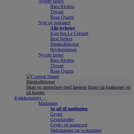
Nyeste farger
Bleu Riviera
Thyme
Rose Quartz
Nytt og populært
Alle nyheter
Kun hos Le Creuset
Best Sellers
Høstkolleksjon
Bryllupsgaver
Nyeste farger
Bleu Riviera
Thyme
Rose Quartz
Høstkolleksjon
Skap en atmosfære med høstens farger på kjøkkenet og
på bordet.
Kjøkkenutstyr
Matlaging
Se alt til matlaging
Gryter
Gryteknotter
Gryte- og pannesett
Stekepanner og wokpanner