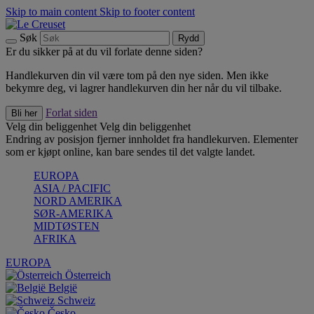
Skip to main content
Skip to footer content
Søk
Rydd
Er du sikker på at du vil forlate denne siden?
Handlekurven din vil være tom på den nye siden. Men ikke
bekymre deg, vi lagrer handlekurven din her når du vil tilbake.
Forlat siden
Bli her
Velg din beliggenhet
Velg din beliggenhet
Endring av posisjon fjerner innholdet fra handlekurven. Elementer
som er kjøpt online, kan bare sendes til det valgte landet.
EUROPA
ASIA / PACIFIC
NORD AMERIKA
SØR-AMERIKA
MIDTØSTEN
AFRIKA
EUROPA
Österreich
België
Schweiz
Česko