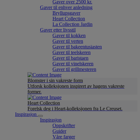
Gaver over 2500 kr.
Gaver til enhver anledning
Bryllupsgaver
Heart Collection
La Collection Jardin
Gaver etter livsstil
Gaver til kokken
Gaver til verten
Gaver til bakeentusiasten
Gaver til teelskeren
Gaver til baristaen
Gaver til vinelskeren
Gaver til grillmesteren
Blomster i sin vakreste form
Utforsk kolleksjonen inspirert av hagens vakreste
former.
Heart Collection
Forelsk deg i Heart-kolleksjonen fra Le Creuset.
Inspirasjon
Inspirasjon
Oppskrifter
Guider
Våre farger