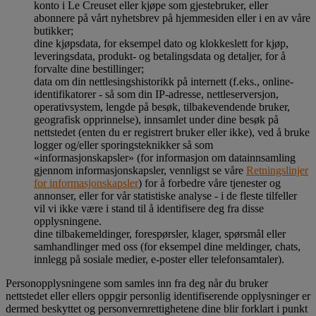
konto i Le Creuset eller kjøpe som gjestebruker, eller
abonnere på vårt nyhetsbrev på hjemmesiden eller i en av våre
butikker;
dine kjøpsdata, for eksempel dato og klokkeslett for kjøp,
leveringsdata, produkt- og betalingsdata og detaljer, for å
forvalte dine bestillinger;
data om din nettlesingshistorikk på internett (f.eks., online-
identifikatorer - så som din IP-adresse, nettleserversjon,
operativsystem, lengde på besøk, tilbakevendende bruker,
geografisk opprinnelse), innsamlet under dine besøk på
nettstedet (enten du er registrert bruker eller ikke), ved å bruke
logger og/eller sporingsteknikker så som
«informasjonskapsler» (for informasjon om datainnsamling
gjennom informasjonskapsler, vennligst se våre
Retningslinjer
for informasjonskapsler
) for å forbedre våre tjenester og
annonser, eller for vår statistiske analyse - i de fleste tilfeller
vil vi ikke være i stand til å identifisere deg fra disse
opplysningene.
dine tilbakemeldinger, forespørsler, klager, spørsmål eller
samhandlinger med oss (for eksempel dine meldinger, chats,
innlegg på sosiale medier, e-poster eller telefonsamtaler).
Personopplysningene som samles inn fra deg når du bruker
nettstedet eller ellers oppgir personlig identifiserende opplysninger er
dermed beskyttet og personvernrettighetene dine blir forklart i punkt