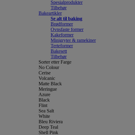
Spesialprodukter
Tilbehør
Bakeartikler
Se alt til baking
Brødformer
Ovnsfaste former
Kakeformer
Minigryter & ramekiner
Terteformer
Bakesett
Tilbehør
Sorter etter Farge
No Colour
Cerise
Volcanic
Matte Black
Meringue
Azure
Black
Flint
Sea Salt
White
Bleu Riviera
Deep Teal
Shell Pink