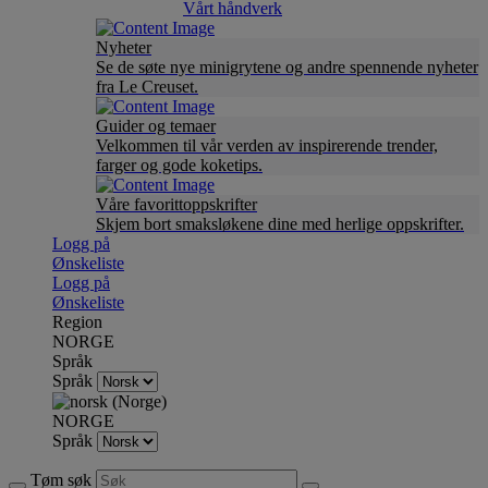
Vårt håndverk
Nyheter
Se de søte nye minigrytene og andre spennende nyheter
fra Le Creuset.
Guider og temaer
Velkommen til vår verden av inspirerende trender,
farger og gode koketips.
Våre favorittoppskrifter
Skjem bort smaksløkene dine med herlige oppskrifter.
Logg på
Ønskeliste
Logg på
Ønskeliste
Region
NORGE
Språk
Språk
NORGE
Språk
Tøm søk