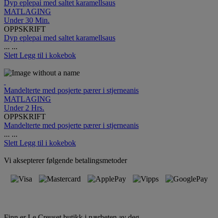
Dyp eplepai med saltet karamellsaus
MATLAGING
Under 30 Min.
OPPSKRIFT
Dyp eplepai med saltet karamellsaus
...
...
Slett
Legg til i kokebok
Mandelterte med posjerte pærer i stjerneanis
MATLAGING
Under 2 Hrs.
OPPSKRIFT
Mandelterte med posjerte pærer i stjerneanis
...
...
Slett
Legg til i kokebok
Vi aksepterer følgende betalingsmetoder
Finn er Le Creuset butikk i nærheten av deg