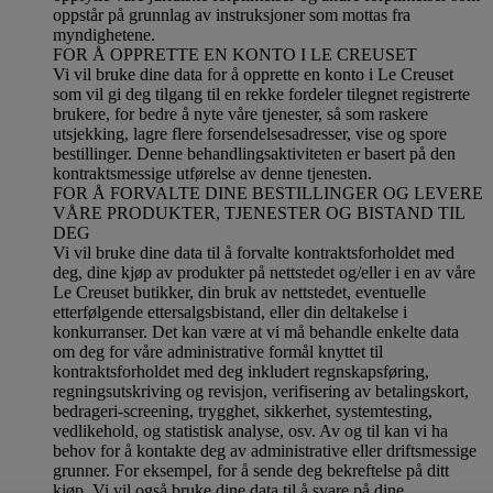
oppstår på grunnlag av instruksjoner som mottas fra
myndighetene.
FOR Å OPPRETTE EN KONTO I LE CREUSET
Vi vil bruke dine data for å opprette en konto i Le Creuset
som vil gi deg tilgang til en rekke fordeler tilegnet registrerte
brukere, for bedre å nyte våre tjenester, så som raskere
utsjekking, lagre flere forsendelsesadresser, vise og spore
bestillinger. Denne behandlingsaktiviteten er basert på den
kontraktsmessige utførelse av denne tjenesten.
FOR Å FORVALTE DINE BESTILLINGER OG LEVERE
VÅRE PRODUKTER, TJENESTER OG BISTAND TIL
DEG
Vi vil bruke dine data til å forvalte kontraktsforholdet med
deg, dine kjøp av produkter på nettstedet og/eller i en av våre
Le Creuset butikker, din bruk av nettstedet, eventuelle
etterfølgende ettersalgsbistand, eller din deltakelse i
konkurranser. Det kan være at vi må behandle enkelte data
om deg for våre administrative formål knyttet til
kontraktsforholdet med deg inkludert regnskapsføring,
regningsutskriving og revisjon, verifisering av betalingskort,
bedrageri-screening, trygghet, sikkerhet, systemtesting,
vedlikehold, og statistisk analyse, osv. Av og til kan vi ha
behov for å kontakte deg av administrative eller driftsmessige
grunner. For eksempel, for å sende deg bekreftelse på ditt
kjøp. Vi vil også bruke dine data til å svare på dine