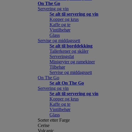
On The Go
Servering og vin
Se alt til servering og vin
Kopper og krus
Kaffe og te
Vintilbehør
Glass
Servise og middagssett
Se alt til borddekking
Tallerkener og skåler
Serveringsfat
Minigryter og ramekiner
Tilbehør
Servise og middagssett
On The Go
Se alt On The Go
Servering og vin
Se alt til servering og vin
Kopper og krus
Kaffe og te
Vintilbehør
Glass
Sorter etter Farge
Cerise
Volcanic