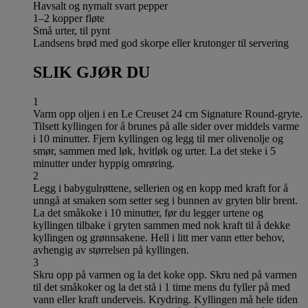
Havsalt og nymalt svart pepper
1–2 kopper fløte
Små urter, til pynt
Landsens brød med god skorpe eller krutonger til servering
SLIK GJØR DU
1
Varm opp oljen i en Le Creuset 24 cm Signature Round-gryte.
Tilsett kyllingen for å brunes på alle sider over middels varme
i 10 minutter. Fjern kyllingen og legg til mer olivenolje og
smør, sammen med løk, hvitløk og urter. La det steke i 5
minutter under hyppig omrøring.
2
Legg i babygulrøttene, sellerien og en kopp med kraft for å
unngå at smaken som setter seg i bunnen av gryten blir brent.
La det småkoke i 10 minutter, før du legger urtene og
kyllingen tilbake i gryten sammen med nok kraft til å dekke
kyllingen og grønnsakene. Hell i litt mer vann etter behov,
avhengig av størrelsen på kyllingen.
3
Skru opp på varmen og la det koke opp. Skru ned på varmen
til det småkoker og la det stå i 1 time mens du fyller på med
vann eller kraft underveis. Krydring. Kyllingen må hele tiden