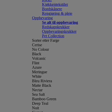
Kjøkkentekstiler
Bordskånere
Rengjøring & pleie
Oppbevaring
Se alt til oppbevaring
Redskapskrukker
Oppbevaringskrukker
Pet Collection
Sorter etter Farge
Cerise
No Colour
Black
Volcanic
Flint
Azure
Meringue
White
Bleu Riviera
Matte Black
Nectar
Sea Salt
Bamboo Green
Deep Teal
Nuit