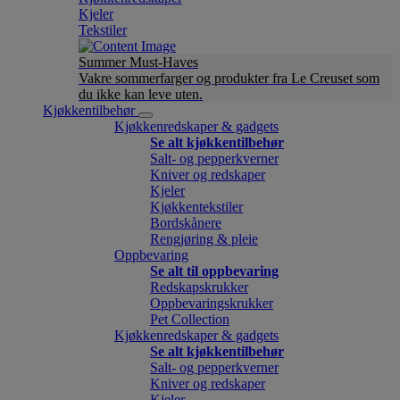
Kjeler
Tekstiler
Summer Must-Haves
Vakre sommerfarger og produkter fra Le Creuset som
du ikke kan leve uten.
Kjøkkentilbehør
Kjøkkenredskaper & gadgets
Se alt kjøkkentilbehør
Salt- og pepperkverner
Kniver og redskaper
Kjeler
Kjøkkentekstiler
Bordskånere
Rengjøring & pleie
Oppbevaring
Se alt til oppbevaring
Redskapskrukker
Oppbevaringskrukker
Pet Collection
Kjøkkenredskaper & gadgets
Se alt kjøkkentilbehør
Salt- og pepperkverner
Kniver og redskaper
Kjeler