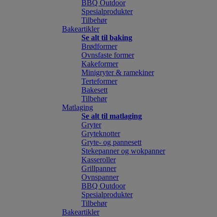
BBQ Outdoor
Spesialprodukter
Tilbehør
Bakeartikler
Se alt til baking
Brødformer
Ovnsfaste former
Kakeformer
Minigryter & ramekiner
Terteformer
Bakesett
Tilbehør
Matlaging
Se alt til matlaging
Gryter
Gryteknotter
Gryte- og pannesett
Stekepanner og wokpanner
Kasseroller
Grillpanner
Ovnspanner
BBQ Outdoor
Spesialprodukter
Tilbehør
Bakeartikler