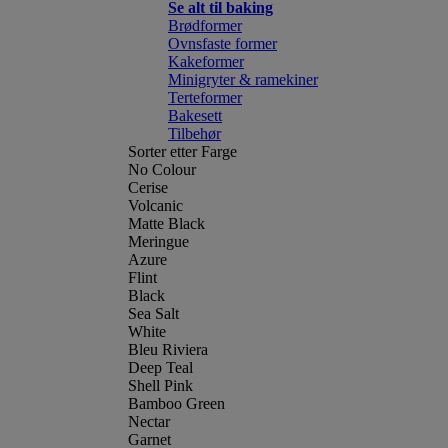
Se alt til baking
Brødformer
Ovnsfaste former
Kakeformer
Minigryter & ramekiner
Terteformer
Bakesett
Tilbehør
Sorter etter Farge
No Colour
Cerise
Volcanic
Matte Black
Meringue
Azure
Flint
Black
Sea Salt
White
Bleu Riviera
Deep Teal
Shell Pink
Bamboo Green
Nectar
Garnet