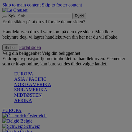
Skip to main content
Skip to footer content
Søk
Rydd
Er du sikker på at du vil forlate denne siden?
Handlekurven din vil være tom på den nye siden. Men ikke
bekymre deg, vi lagrer handlekurven din her når du vil tilbake.
Forlat siden
Bli her
Velg din beliggenhet
Velg din beliggenhet
Endring av posisjon fjerner innholdet fra handlekurven. Elementer
som er kjøpt online, kan bare sendes til det valgte landet.
EUROPA
ASIA / PACIFIC
NORD AMERIKA
SØR-AMERIKA
MIDTØSTEN
AFRIKA
EUROPA
Österreich
België
Schweiz
Česko