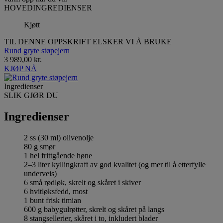
HOVEDINGREDIENSER
Kjøtt
TIL DENNE OPPSKRIFT ELSKER VI Å BRUKE
Rund gryte støpejern
3 989,00 kr.
KJØP NÅ
Ingredienser
SLIK GJØR DU
Ingredienser
2 ss (30 ml) olivenolje
80 g smør
1 hel frittgående høne
2–3 liter kyllingkraft av god kvalitet (og mer til å etterfylle
underveis)
6 små rødløk, skrelt og skåret i skiver
6 hvitløksfedd, most
1 bunt frisk timian
600 g babygulrøtter, skrelt og skåret på langs
8 stangsellerier, skåret i to, inkludert blader