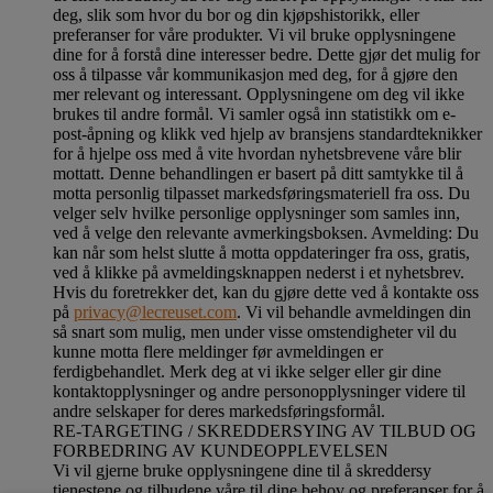
deg, slik som hvor du bor og din kjøpshistorikk, eller
preferanser for våre produkter. Vi vil bruke opplysningene
dine for å forstå dine interesser bedre. Dette gjør det mulig for
oss å tilpasse vår kommunikasjon med deg, for å gjøre den
mer relevant og interessant. Opplysningene om deg vil ikke
brukes til andre formål. Vi samler også inn statistikk om e-
post-åpning og klikk ved hjelp av bransjens standardteknikker
for å hjelpe oss med å vite hvordan nyhetsbrevene våre blir
mottatt. Denne behandlingen er basert på ditt samtykke til å
motta personlig tilpasset markedsføringsmateriell fra oss. Du
velger selv hvilke personlige opplysninger som samles inn,
ved å velge den relevante avmerkingsboksen. Avmelding: Du
kan når som helst slutte å motta oppdateringer fra oss, gratis,
ved å klikke på avmeldingsknappen nederst i et nyhetsbrev.
Hvis du foretrekker det, kan du gjøre dette ved å kontakte oss
på
privacy@lecreuset.com
. Vi vil behandle avmeldingen din
så snart som mulig, men under visse omstendigheter vil du
kunne motta flere meldinger før avmeldingen er
ferdigbehandlet.
Merk deg at vi ikke selger eller gir dine
kontaktopplysninger og andre personopplysninger videre til
andre selskaper for deres markedsføringsformål
.
RE-TARGETING / SKREDDERSYING AV TILBUD OG
FORBEDRING AV KUNDEOPPLEVELSEN
Vi vil gjerne bruke opplysningene dine til å skreddersy
tjenestene og tilbudene våre til dine behov og preferanser for å