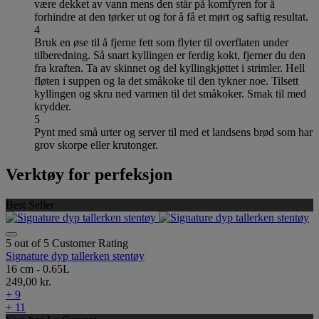
være dekket av vann mens den står på komfyren for å
forhindre at den tørker ut og for å få et mørt og saftig resultat.
4
Bruk en øse til å fjerne fett som flyter til overflaten under
tilberedning. Så snart kyllingen er ferdig kokt, fjerner du den
fra kraften. Ta av skinnet og del kyllingkjøttet i strimler. Hell
fløten i suppen og la det småkoke til den tykner noe. Tilsett
kyllingen og skru ned varmen til det småkoker. Smak til med
krydder.
5
Pynt med små urter og server til med et landsens brød som har
grov skorpe eller krutonger.
Verktøy for perfeksjon
Best Seller
5 out of 5 Customer Rating
Signature dyp tallerken stentøy
16 cm - 0.65L
249,00 kr.
+ 9
+ 11