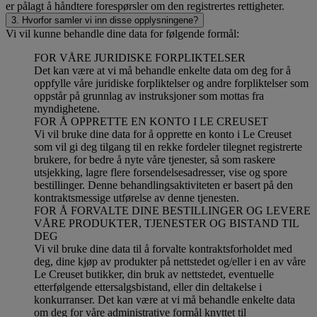
er pålagt å håndtere forespørsler om den registrertes rettigheter.
3. Hvorfor samler vi inn disse opplysningene?
Vi vil kunne behandle dine data for følgende formål:
FOR VÅRE JURIDISKE FORPLIKTELSER
Det kan være at vi må behandle enkelte data om deg for å
oppfylle våre juridiske forpliktelser og andre forpliktelser som
oppstår på grunnlag av instruksjoner som mottas fra
myndighetene.
FOR Å OPPRETTE EN KONTO I LE CREUSET
Vi vil bruke dine data for å opprette en konto i Le Creuset
som vil gi deg tilgang til en rekke fordeler tilegnet registrerte
brukere, for bedre å nyte våre tjenester, så som raskere
utsjekking, lagre flere forsendelsesadresser, vise og spore
bestillinger. Denne behandlingsaktiviteten er basert på den
kontraktsmessige utførelse av denne tjenesten.
FOR Å FORVALTE DINE BESTILLINGER OG LEVERE
VÅRE PRODUKTER, TJENESTER OG BISTAND TIL
DEG
Vi vil bruke dine data til å forvalte kontraktsforholdet med
deg, dine kjøp av produkter på nettstedet og/eller i en av våre
Le Creuset butikker, din bruk av nettstedet, eventuelle
etterfølgende ettersalgsbistand, eller din deltakelse i
konkurranser. Det kan være at vi må behandle enkelte data
om deg for våre administrative formål knyttet til