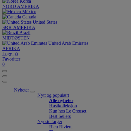
Korea
NORD AMERIKA
México
Canada
United States
SØR-AMERIKA
Brazil
MIDTØSTEN
United Arab Emirates
AFRIKA
Logg på
Favoritter
0
Nyheter
Nytt og populært
Alle nyheter
Høstkolleksjon
Kun hos Le Creuset
Best Sellers
Nyeste farger
Bleu Riviera