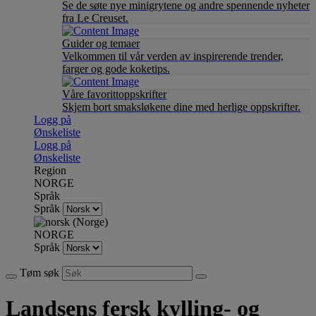
Se de søte nye minigrytene og andre spennende nyheter
fra Le Creuset.
Guider og temaer
Velkommen til vår verden av inspirerende trender,
farger og gode koketips.
Våre favorittoppskrifter
Skjem bort smaksløkene dine med herlige oppskrifter.
Logg på
Ønskeliste
Logg på
Ønskeliste
Region
NORGE
Språk
Språk
NORGE
Språk
Tøm søk
Landsens fersk kylling- og