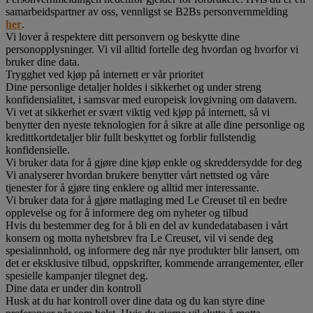
samarbeidspartner av oss, vennligst se B2Bs personvernmelding
her
.
Vi lover å respektere ditt personvern og beskytte dine
personopplysninger. Vi vil alltid fortelle deg hvordan og hvorfor vi
bruker dine data.
Trygghet ved kjøp på internett er vår prioritet
Dine personlige detaljer holdes i sikkerhet og under streng
konfidensialitet, i samsvar med europeisk lovgivning om datavern.
Vi vet at sikkerhet er svært viktig ved kjøp på internett, så vi
benytter den nyeste teknologien for å sikre at alle dine personlige og
kredittkortdetaljer blir fullt beskyttet og forblir fullstendig
konfidensielle.
Vi bruker data for å gjøre dine kjøp enkle og skreddersydde for deg
Vi analyserer hvordan brukere benytter vårt nettsted og våre
tjenester for å gjøre ting enklere og alltid mer interessante.
Vi bruker data for å gjøre matlaging med Le Creuset til en bedre
opplevelse og for å informere deg om nyheter og tilbud
Hvis du bestemmer deg for å bli en del av kundedatabasen i vårt
konsern og motta nyhetsbrev fra Le Creuset, vil vi sende deg
spesialinnhold, og informere deg når nye produkter blir lansert, om
det er eksklusive tilbud, oppskrifter, kommende arrangementer, eller
spesielle kampanjer tilegnet deg.
Dine data er under din kontroll
Husk at du har kontroll over dine data og du kan styre dine