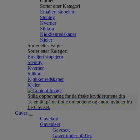
Garnet
Sorter etter Kategori
Emaljert støpejern
Stentøy
Kverner
Silikon
Kjøkkenredskaper
Kjeler
Sorter etter Farge
Sorter etter Kategori
Emaljert støpejern
Stentøy
Kverner
Silikon
Kjøkkenredskaper
Kjeler
Stilig oppbevaring for de friske krydderurtene din
Ta en titt på de flotte urtepottene og andre nyheter fra
Le Creuset.
Gaver
Gavekort
Gaveideer
Gavesett
Gaver under 500 kr.