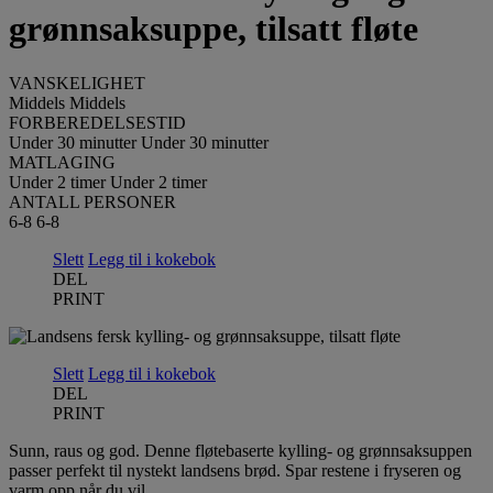
grønnsaksuppe, tilsatt fløte
VANSKELIGHET
Middels
Middels
FORBEREDELSESTID
Under 30 minutter
Under 30 minutter
MATLAGING
Under 2 timer
Under 2 timer
ANTALL PERSONER
6-8
6-8
Slett
Legg til i kokebok
DEL
PRINT
Slett
Legg til i kokebok
DEL
PRINT
Sunn, raus og god. Denne fløtebaserte kylling- og grønnsaksuppen
passer perfekt til nystekt landsens brød. Spar restene i fryseren og
varm opp når du vil.