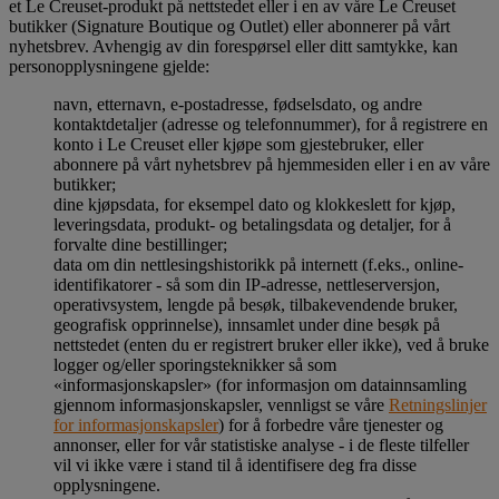
et Le Creuset-produkt på nettstedet eller i en av våre Le Creuset
butikker (Signature Boutique og Outlet) eller abonnerer på vårt
nyhetsbrev. Avhengig av din forespørsel eller ditt samtykke, kan
personopplysningene gjelde:
navn, etternavn, e-postadresse, fødselsdato, og andre
kontaktdetaljer (adresse og telefonnummer), for å registrere en
konto i Le Creuset eller kjøpe som gjestebruker, eller
abonnere på vårt nyhetsbrev på hjemmesiden eller i en av våre
butikker;
dine kjøpsdata, for eksempel dato og klokkeslett for kjøp,
leveringsdata, produkt- og betalingsdata og detaljer, for å
forvalte dine bestillinger;
data om din nettlesingshistorikk på internett (f.eks., online-
identifikatorer - så som din IP-adresse, nettleserversjon,
operativsystem, lengde på besøk, tilbakevendende bruker,
geografisk opprinnelse), innsamlet under dine besøk på
nettstedet (enten du er registrert bruker eller ikke), ved å bruke
logger og/eller sporingsteknikker så som
«informasjonskapsler» (for informasjon om datainnsamling
gjennom informasjonskapsler, vennligst se våre
Retningslinjer
for informasjonskapsler
) for å forbedre våre tjenester og
annonser, eller for vår statistiske analyse - i de fleste tilfeller
vil vi ikke være i stand til å identifisere deg fra disse
opplysningene.