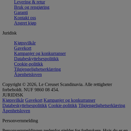
Levering & retur
Bruk og rengjøring
Garanti
Kontakt oss
Angret kjøp
Juridisk
Kjøpsvilkår
Gavekort
Kampanjer og konkurranser
Databeskyttelsespolitikk
Cookie-politikk
Tilgjengelighetserklæring
Åpenhetsloven
Copyright © 2026, Le Creuset Scandinavia. Alle rettigheter
forbeholdt. NUF 9860 08 454.
JURIDISK
Kjøpsvilkår
Gavekort
Kampanjer og konkurranser
Databeskyttelsespolitikk
Cookie-politikk
Tilgjengelighetserklæring
Åpenhetsloven
Personvernmelding
Personvernmeldingen nedenfor gjelder for forbrukere. Hvis du er en