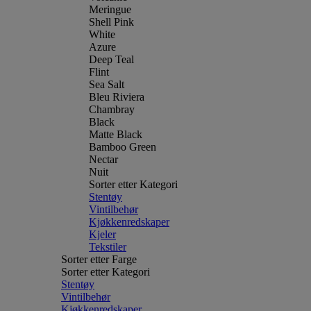
Meringue
Shell Pink
White
Azure
Deep Teal
Flint
Sea Salt
Bleu Riviera
Chambray
Black
Matte Black
Bamboo Green
Nectar
Nuit
Sorter etter Kategori
Stentøy
Vintilbehør
Kjøkkenredskaper
Kjeler
Tekstiler
Sorter etter Farge
Sorter etter Kategori
Stentøy
Vintilbehør
Kjøkkenredskaper