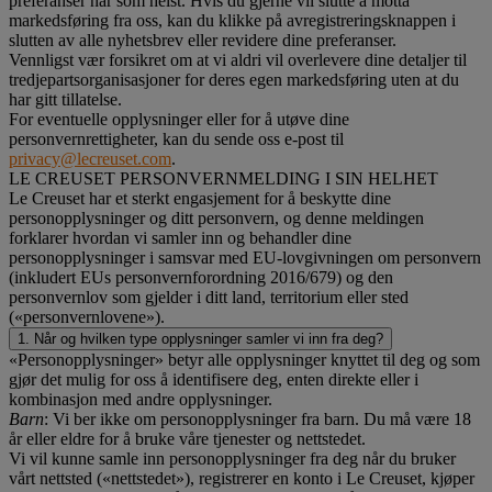
preferanser når som helst. Hvis du gjerne vil slutte å motta
markedsføring fra oss, kan du klikke på avregistreringsknappen i
slutten av alle nyhetsbrev eller revidere dine preferanser.
Vennligst vær forsikret om at vi aldri vil overlevere dine detaljer til
tredjepartsorganisasjoner for deres egen markedsføring uten at du
har gitt tillatelse.
For eventuelle opplysninger eller for å utøve dine
personvernrettigheter, kan du sende oss e-post til
privacy@lecreuset.com
.
LE CREUSET PERSONVERNMELDING I SIN HELHET
Le Creuset har et sterkt engasjement for å beskytte dine
personopplysninger og ditt personvern, og denne meldingen
forklarer hvordan vi samler inn og behandler dine
personopplysninger i samsvar med EU-lovgivningen om personvern
(inkludert EUs personvernforordning 2016/679) og den
personvernlov som gjelder i ditt land, territorium eller sted
(«personvernlovene»).
1. Når og hvilken type opplysninger samler vi inn fra deg?
«Personopplysninger» betyr alle opplysninger knyttet til deg og som
gjør det mulig for oss å identifisere deg, enten direkte eller i
kombinasjon med andre opplysninger.
Barn
: Vi ber ikke om personopplysninger fra barn. Du må være 18
år eller eldre for å bruke våre tjenester og nettstedet.
Vi vil kunne samle inn personopplysninger fra deg når du bruker
vårt nettsted («nettstedet»), registrerer en konto i Le Creuset, kjøper