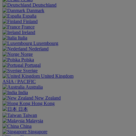
Deutschland
Danmark
España
Finland
France
Ireland
Italia
Luxembourg
Nederland
Norge
Polska
Portugal
Sverige
United Kingdom
ASIA / PACIFIC
Australia
India
New Zealand
Hong Kong
日本
Taiwan
Malaysia
China
Singapore