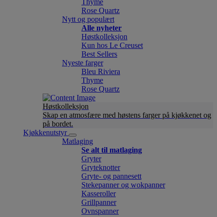
Thyme
Rose Quartz
Nytt og populært
Alle nyheter
Høstkolleksjon
Kun hos Le Creuset
Best Sellers
Nyeste farger
Bleu Riviera
Thyme
Rose Quartz
Høstkolleksjon
Skap en atmosfære med høstens farger på kjøkkenet og
på bordet.
Kjøkkenutstyr
Matlaging
Se alt til matlaging
Gryter
Gryteknotter
Gryte- og pannesett
Stekepanner og wokpanner
Kasseroller
Grillpanner
Ovnspanner