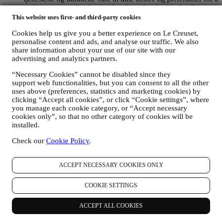
gi deg en personlig tilpasset kundeopplevelse hos Le Creuset.
Vi gjør dette ved å analysere dine vaner og interesser, for
This website uses first- and third-party cookies
eksempel ved å finne ut hvilke produkter du har sett mest på,
Cookies help us give you a better experience on Le Creuset,
din interaksjon med oss på sosiale medier, hvilke sider på
personalise content and ads, and analyse our traffic. We also
nettstedet vårt du besøker og hvilket innhold blant tilbudene
share information about your use of our site with our
våre du leser. Vi gjør dette hovedsakelig gjennom
advertising and analytics partners.
informasjonskapsler og tilsvarende teknologi. Vi vil bruke
disse opplysningene til å administrere vår annonsering på
“Necessary Cookies” cannot be disabled since they
andre nettsteder, gi tilgang til spesifikt innhold, skreddersy
support web functionalities, but you can consent to all the other
innholdet eller de tilbudene du ser på nettstedet eller, hvis du
uses above (preferences, statistics and marketing cookies) by
har samtykket til å abonnere på nyhetsbrevet vårt, å sende deg
clicking “Accept all cookies”, or click “Cookie settings”, where
relevante meldinger som vi tror du kan være interessert i.
you manage each cookie category, or “Accept necessary
Opplysningene om deg vil ikke brukes til andre formål.
cookies only”, so that no other category of cookies will be
Bruken av informasjonskapsler er avhengig av samtykke fra
installed.
deg. Hvis du ønsker at disse opplysningene ikke skal brukes
Check our
Cookie Policy
.
til å gi deg interessebaserte annonser, innhold eller meldinger,
kan du begrense bruken av opplysningene om dine online-
handlinger ved å velge dine innstillinger for
ACCEPT NECESSARY COOKIES ONLY
informasjonskapsler (men husk at enkelte informasjonskapsler
er nødvendige for å kunne bruke nettstedet). Vennligst merk
COOKIE SETTINGS
deg at dette ikke fratar deg muligheten til å få tilsendt
annonser, tilbud eller meldinger. Du vil fortsatt motta
generiske annonser, tilbud eller meldinger. For mer
ACCEPT ALL COOKIES
informasjon om hvordan vi bruker informasjonskapsler og
hvordan du kan slette dem, kan du lese våre retningslinjer for