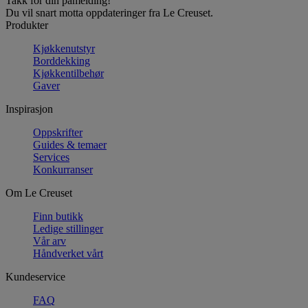
Takk for din påmelding!
Du vil snart motta oppdateringer fra Le Creuset.
Produkter
Kjøkkenutstyr
Borddekking
Kjøkkentilbehør
Gaver
Inspirasjon
Oppskrifter
Guides & temaer
Services
Konkurranser
Om Le Creuset
Finn butikk
Ledige stillinger
Vår arv
Håndverket vårt
Kundeservice
FAQ