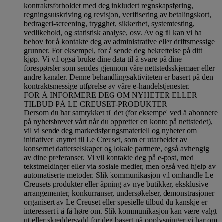
kontraktsforholdet med deg inkludert regnskapsføring,
regningsutskriving og revisjon, verifisering av betalingskort,
bedrageri-screening, trygghet, sikkerhet, systemtesting,
vedlikehold, og statistisk analyse, osv. Av og til kan vi ha
behov for å kontakte deg av administrative eller driftsmessige
grunner. For eksempel, for å sende deg bekreftelse på ditt
kjøp. Vi vil også bruke dine data til å svare på dine
forespørsler som sendes gjennom våre nettstedsskjemaer eller
andre kanaler. Denne behandlingsaktiviteten er basert på den
kontraktsmessige utførelse av våre e-handelstjenester.
FOR Å INFORMERE DEG OM NYHETER ELLER
TILBUD PÅ LE CREUSET-PRODUKTER
Dersom du har samtykket til det (for eksempel ved å abonnere
på nyhetsbrevet vårt når du oppretter en konto på nettstedet),
vil vi sende deg markedsføringsmateriell og nyheter om
initiativer knyttet til Le Creuset, som er utarbeidet av
konsernet datterselskaper og lokale partnere, også avhengig
av dine preferanser. Vi vil kontakte deg på e-post, med
tekstmeldinger eller via sosiale medier, men også ved hjelp av
automatiserte metoder. Slik kommunikasjon vil omhandle Le
Creusets produkter eller åpning av nye butikker, eksklusive
arrangementer, konkurranser, undersøkelser, demonstrasjoner
organisert av Le Creuset eller spesielle tilbud du kanskje er
interessert i å få høre om. Slik kommunikasjon kan være valgt
ut eller skreddersydd for deg basert på opplysninger vi har om