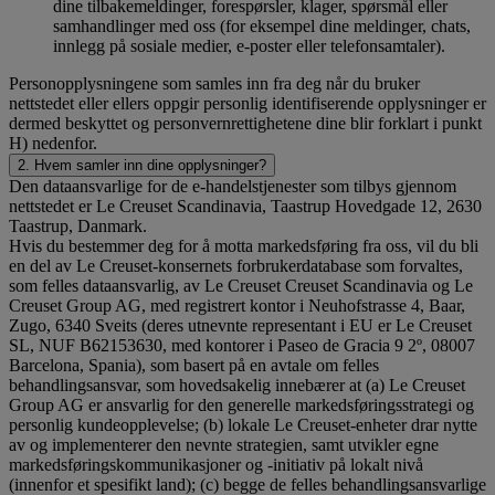
dine tilbakemeldinger, forespørsler, klager, spørsmål eller
samhandlinger med oss (for eksempel dine meldinger, chats,
innlegg på sosiale medier, e-poster eller telefonsamtaler).
Personopplysningene som samles inn fra deg når du bruker
nettstedet eller ellers oppgir personlig identifiserende opplysninger er
dermed beskyttet og personvernrettighetene dine blir forklart i punkt
H) nedenfor.
2. Hvem samler inn dine opplysninger?
Den dataansvarlige for de e-handelstjenester som tilbys gjennom
nettstedet er Le Creuset Scandinavia, Taastrup Hovedgade 12, 2630
Taastrup, Danmark.
Hvis du bestemmer deg for å motta markedsføring fra oss, vil du bli
en del av Le Creuset-konsernets forbrukerdatabase som forvaltes,
som felles dataansvarlig, av Le Creuset Creuset Scandinavia og Le
Creuset Group AG, med registrert kontor i Neuhofstrasse 4, Baar,
Zugo, 6340 Sveits (deres utnevnte representant i EU er Le Creuset
SL, NUF B62153630, med kontorer i Paseo de Gracia 9 2º, 08007
Barcelona, Spania), som basert på en avtale om felles
behandlingsansvar, som hovedsakelig innebærer at (a) Le Creuset
Group AG er ansvarlig for den generelle markedsføringsstrategi og
personlig kundeopplevelse; (b) lokale Le Creuset-enheter drar nytte
av og implementerer den nevnte strategien, samt utvikler egne
markedsføringskommunikasjoner og -initiativ på lokalt nivå
(innenfor et spesifikt land); (c) begge de felles behandlingsansvarlige