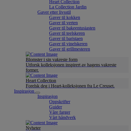
Heart Collection
La Collection Jardin
Gaver etter livsstil
Gaver til kokken
Gaver til verten
Gaver til bakeentusiasten
Gaver til teelskeren
Gaver til baristaen
Gaver til vinelskeren
Gaver til grillmesteren
Blomster i sin vakreste form
Utforsk kolleksjonen inspirert av hagens vakreste
former.
Heart Collection
Forelsk deg i Heart-kolleksjonen fra Le Creuset.
Inspirasjon
Inspirasjon
Oppskrifter
Guider
Våre farger
Vårt håndverk
Nyheter