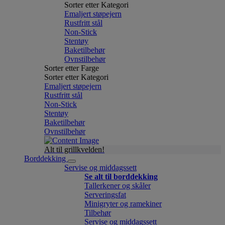
Sorter etter Kategori
Emaljert støpejern
Rustfritt stål
Non-Stick
Stentøy
Baketilbehør
Ovnstilbehør
Sorter etter Farge
Sorter etter Kategori
Emaljert støpejern
Rustfritt stål
Non-Stick
Stentøy
Baketilbehør
Ovnstilbehør
Alt til grillkvelden!
Borddekking
Servise og middagssett
Se alt til borddekking
Tallerkener og skåler
Serveringsfat
Minigryter og ramekiner
Tilbehør
Servise og middagssett