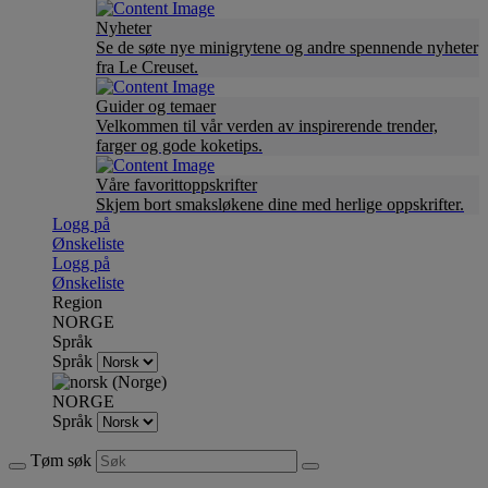
Nyheter
Se de søte nye minigrytene og andre spennende nyheter
fra Le Creuset.
Guider og temaer
Velkommen til vår verden av inspirerende trender,
farger og gode koketips.
Våre favorittoppskrifter
Skjem bort smaksløkene dine med herlige oppskrifter.
Logg på
Ønskeliste
Logg på
Ønskeliste
Region
NORGE
Språk
Språk
NORGE
Språk
Tøm søk