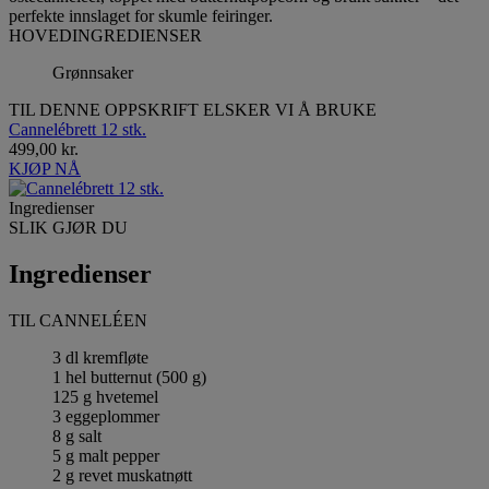
perfekte innslaget for skumle feiringer.
HOVEDINGREDIENSER
Grønnsaker
TIL DENNE OPPSKRIFT ELSKER VI Å BRUKE
Cannelébrett 12 stk.
499,00 kr.
KJØP NÅ
Ingredienser
SLIK GJØR DU
Ingredienser
TIL CANNELÉEN
3 dl kremfløte
1 hel butternut (500 g)
125 g hvetemel
3 eggeplommer
8 g salt
5 g malt pepper
2 g revet muskatnøtt