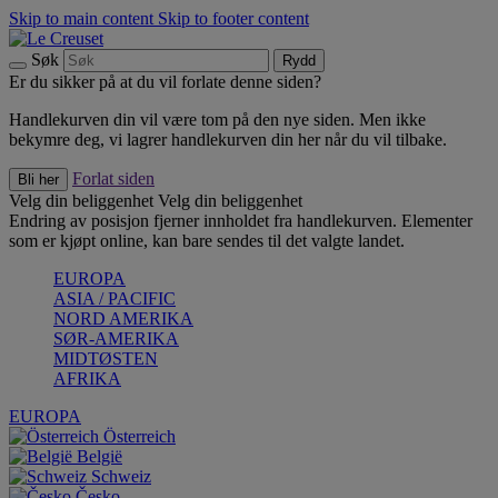
Skip to main content
Skip to footer content
Søk
Rydd
Er du sikker på at du vil forlate denne siden?
Handlekurven din vil være tom på den nye siden. Men ikke
bekymre deg, vi lagrer handlekurven din her når du vil tilbake.
Forlat siden
Bli her
Velg din beliggenhet
Velg din beliggenhet
Endring av posisjon fjerner innholdet fra handlekurven. Elementer
som er kjøpt online, kan bare sendes til det valgte landet.
EUROPA
ASIA / PACIFIC
NORD AMERIKA
SØR-AMERIKA
MIDTØSTEN
AFRIKA
EUROPA
Österreich
België
Schweiz
Česko