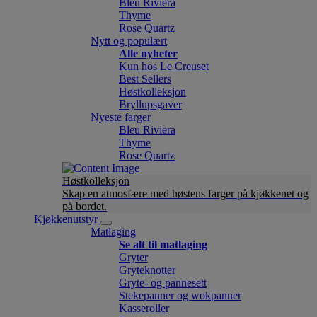
Bleu Riviera
Thyme
Rose Quartz
Nytt og populært
Alle nyheter
Kun hos Le Creuset
Best Sellers
Høstkolleksjon
Bryllupsgaver
Nyeste farger
Bleu Riviera
Thyme
Rose Quartz
Høstkolleksjon
Skap en atmosfære med høstens farger på kjøkkenet og
på bordet.
Kjøkkenutstyr
Matlaging
Se alt til matlaging
Gryter
Gryteknotter
Gryte- og pannesett
Stekepanner og wokpanner
Kasseroller