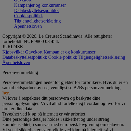
Kampanjer og konkurranser
Databeskyttelsespolitikk
Cookie-politikk
Tilgjengelighetserklæring
Åpenhetsloven
Copyright © 2026, Le Creuset Scandinavia. Alle rettigheter
forbeholdt. NUF 9860 08 454.
JURIDISK
Kjøpsvilkår
Gavekort
Kampanjer og konkurranser
Databeskyttelsespolitikk
Cookie-politikk
Tilgjengelighetserklæring
Åpenhetsloven
Personvernmelding
Personvernmeldingen nedenfor gjelder for forbrukere. Hvis du er en
samarbeidspartner av oss, vennligst se B2Bs personvernmelding
her
.
Vi lover å respektere ditt personvern og beskytte dine
personopplysninger. Vi vil alltid fortelle deg hvordan og hvorfor vi
bruker dine data.
Trygghet ved kjøp på internett er vår prioritet
Dine personlige detaljer holdes i sikkerhet og under streng
konfidensialitet, i samsvar med europeisk lovgivning om datavern.
Vi vet at sikkerhet er svært viktig ved kjøp på internett, så vi