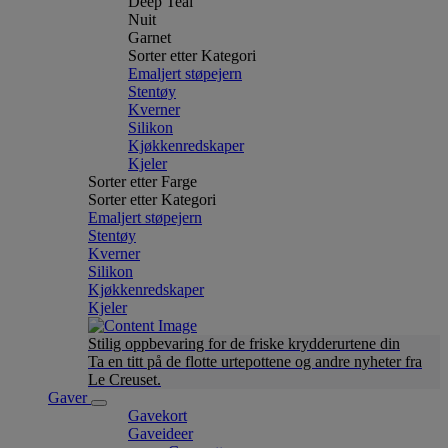
Deep Teal
Nuit
Garnet
Sorter etter Kategori
Emaljert støpejern
Stentøy
Kverner
Silikon
Kjøkkenredskaper
Kjeler
Sorter etter Farge
Sorter etter Kategori
Emaljert støpejern
Stentøy
Kverner
Silikon
Kjøkkenredskaper
Kjeler
Stilig oppbevaring for de friske krydderurtene din
Ta en titt på de flotte urtepottene og andre nyheter fra
Le Creuset.
Gaver
Gavekort
Gaveideer