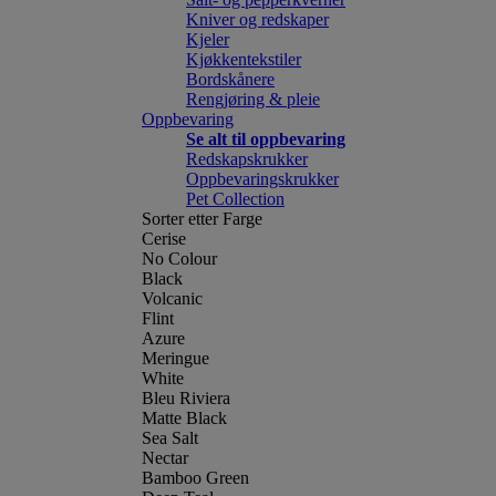
Kniver og redskaper
Kjeler
Kjøkkentekstiler
Bordskånere
Rengjøring & pleie
Oppbevaring
Se alt til oppbevaring
Redskapskrukker
Oppbevaringskrukker
Pet Collection
Sorter etter Farge
Cerise
No Colour
Black
Volcanic
Flint
Azure
Meringue
White
Bleu Riviera
Matte Black
Sea Salt
Nectar
Bamboo Green