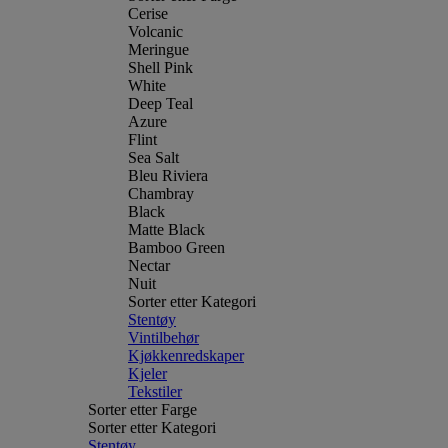
Cerise
Volcanic
Meringue
Shell Pink
White
Deep Teal
Azure
Flint
Sea Salt
Bleu Riviera
Chambray
Black
Matte Black
Bamboo Green
Nectar
Nuit
Sorter etter Kategori
Stentøy
Vintilbehør
Kjøkkenredskaper
Kjeler
Tekstiler
Sorter etter Farge
Sorter etter Kategori
Stentøy