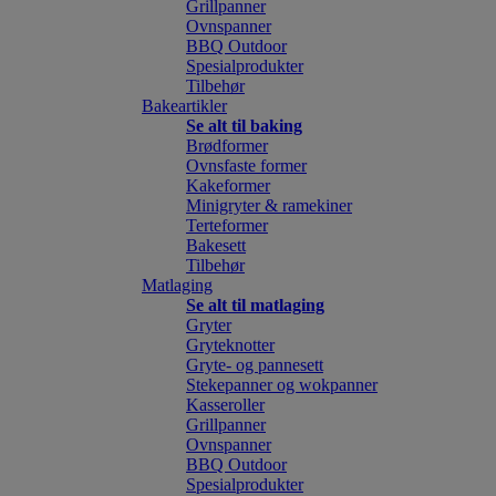
Grillpanner
Ovnspanner
BBQ Outdoor
Spesialprodukter
Tilbehør
Bakeartikler
Se alt til baking
Brødformer
Ovnsfaste former
Kakeformer
Minigryter & ramekiner
Terteformer
Bakesett
Tilbehør
Matlaging
Se alt til matlaging
Gryter
Gryteknotter
Gryte- og pannesett
Stekepanner og wokpanner
Kasseroller
Grillpanner
Ovnspanner
BBQ Outdoor
Spesialprodukter