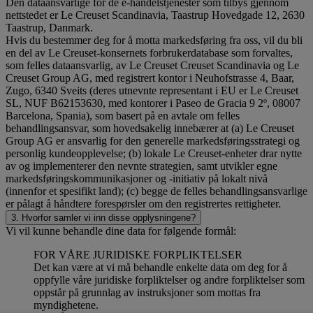
Den dataansvarlige for de e-handelstjenester som tilbys gjennom
nettstedet er Le Creuset Scandinavia, Taastrup Hovedgade 12, 2630
Taastrup, Danmark.
Hvis du bestemmer deg for å motta markedsføring fra oss, vil du bli
en del av Le Creuset-konsernets forbrukerdatabase som forvaltes,
som felles dataansvarlig, av Le Creuset Creuset Scandinavia og Le
Creuset Group AG, med registrert kontor i Neuhofstrasse 4, Baar,
Zugo, 6340 Sveits (deres utnevnte representant i EU er Le Creuset
SL, NUF B62153630, med kontorer i Paseo de Gracia 9 2º, 08007
Barcelona, Spania), som basert på en avtale om felles
behandlingsansvar, som hovedsakelig innebærer at (a) Le Creuset
Group AG er ansvarlig for den generelle markedsføringsstrategi og
personlig kundeopplevelse; (b) lokale Le Creuset-enheter drar nytte
av og implementerer den nevnte strategien, samt utvikler egne
markedsføringskommunikasjoner og -initiativ på lokalt nivå
(innenfor et spesifikt land); (c) begge de felles behandlingsansvarlige
er pålagt å håndtere forespørsler om den registrertes rettigheter.
3. Hvorfor samler vi inn disse opplysningene?
Vi vil kunne behandle dine data for følgende formål:
FOR VÅRE JURIDISKE FORPLIKTELSER
Det kan være at vi må behandle enkelte data om deg for å
oppfylle våre juridiske forpliktelser og andre forpliktelser som
oppstår på grunnlag av instruksjoner som mottas fra
myndighetene.