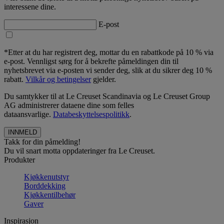
interessene dine.
E-post
*Etter at du har registrert deg, mottar du en rabattkode på 10 % via
e-post. Vennligst sørg for å bekrefte påmeldingen din til
nyhetsbrevet via e-posten vi sender deg, slik at du sikrer deg 10 %
rabatt.
Vilkår og betingelser
gjelder.
Du samtykker til at Le Creuset Scandinavia og Le Creuset Group
AG administrerer dataene dine som felles
dataansvarlige.
Databeskyttelsespolitikk
.
Takk for din påmelding!
Du vil snart motta oppdateringer fra Le Creuset.
Produkter
Kjøkkenutstyr
Borddekking
Kjøkkentilbehør
Gaver
Inspirasjon