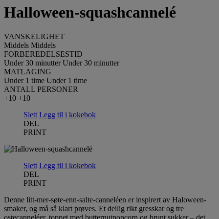
Halloween-squashcannelé
VANSKELIGHET
Middels
Middels
FORBEREDELSESTID
Under 30 minutter
Under 30 minutter
MATLAGING
Under 1 time
Under 1 time
ANTALL PERSONER
+10
+10
Slett
Legg til i kokebok
DEL
PRINT
Slett
Legg til i kokebok
DEL
PRINT
Denne litt-mer-søte-enn-salte-canneléen er inspirert av Haloween-
smaker, og må så klart prøves. Et deilig rikt gresskar og tre
ostecanneléer, toppet med butternutpopcorn og brunt sukker – det