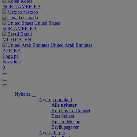
Korea
NORD AMERIKA
México
Canada
United States
SØR-AMERIKA
Brazil
MIDTØSTEN
United Arab Emirates
AFRIKA
Logg på
Favoritter
0
Nyheter
Nytt og populært
Alle nyheter
Kun hos Le Creuset
Best Sellers
Høstkolleksjon
Bryllupsgaver
Nyeste farger