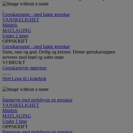
Gresskarsuppe - med bakte gresskar
VANSKELIGHET
Middels
MATLAGING
Under 2 timer
OPPSKRIFT
Gresskarsuppe - med bakte gresskar
Sunn, raus og god. Deilig og kremet. Denne gresskarsuppen
serveres med brød og saltet smør.
VI BRUKT
Gresskargryte støpejern
...
...
Slett
Legg til i kokebok
Høstgryte med perlebygg og gresskar
VANSKELIGHET
Middels
MATLAGING
Under 1 time
OPPSKRIFT
Høstgryte med perlebygg og gresskar