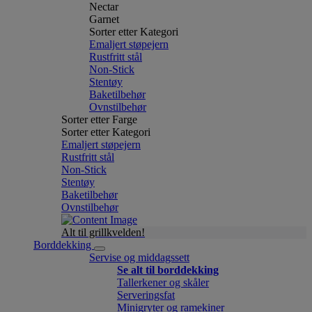
Nectar
Garnet
Sorter etter Kategori
Emaljert støpejern
Rustfritt stål
Non-Stick
Stentøy
Baketilbehør
Ovnstilbehør
Sorter etter Farge
Sorter etter Kategori
Emaljert støpejern
Rustfritt stål
Non-Stick
Stentøy
Baketilbehør
Ovnstilbehør
Alt til grillkvelden!
Borddekking
Servise og middagssett
Se alt til borddekking
Tallerkener og skåler
Serveringsfat
Minigryter og ramekiner