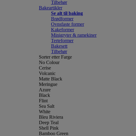
Tilbehør
Bakeartikler
Se alt til baking
Brødformer
Ovnsfaste former
Kakeformer
Minigryter & ramekiner
Terteformer
Bakesett
Tilbehør
Sorter etter Farge
No Colour
Cerise
Volcanic
Matte Black
Meringue
Azure
Black
Flint
Sea Salt
White
Bleu Riviera
Deep Teal
Shell Pink
Bamboo Green