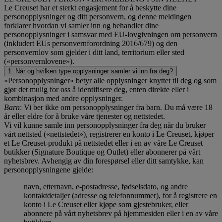
Le Creuset har et sterkt engasjement for å beskytte dine
personopplysninger og ditt personvern, og denne meldingen
forklarer hvordan vi samler inn og behandler dine
personopplysninger i samsvar med EU-lovgivningen om personvern
(inkludert EUs personvernforordning 2016/679) og den
personvernlov som gjelder i ditt land, territorium eller sted
(«personvernlovene»).
1. Når og hvilken type opplysninger samler vi inn fra deg?
«Personopplysninger» betyr alle opplysninger knyttet til deg og som
gjør det mulig for oss å identifisere deg, enten direkte eller i
kombinasjon med andre opplysninger.
Barn
: Vi ber ikke om personopplysninger fra barn. Du må være 18
år eller eldre for å bruke våre tjenester og nettstedet.
Vi vil kunne samle inn personopplysninger fra deg når du bruker
vårt nettsted («nettstedet»), registrerer en konto i Le Creuset, kjøper
et Le Creuset-produkt på nettstedet eller i en av våre Le Creuset
butikker (Signature Boutique og Outlet) eller abonnerer på vårt
nyhetsbrev. Avhengig av din forespørsel eller ditt samtykke, kan
personopplysningene gjelde:
navn, etternavn, e-postadresse, fødselsdato, og andre
kontaktdetaljer (adresse og telefonnummer), for å registrere en
konto i Le Creuset eller kjøpe som gjestebruker, eller
abonnere på vårt nyhetsbrev på hjemmesiden eller i en av våre