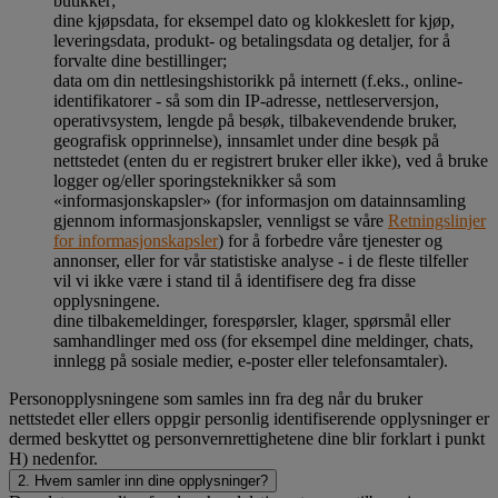
butikker;
dine kjøpsdata, for eksempel dato og klokkeslett for kjøp,
leveringsdata, produkt- og betalingsdata og detaljer, for å
forvalte dine bestillinger;
data om din nettlesingshistorikk på internett (f.eks., online-
identifikatorer - så som din IP-adresse, nettleserversjon,
operativsystem, lengde på besøk, tilbakevendende bruker,
geografisk opprinnelse), innsamlet under dine besøk på
nettstedet (enten du er registrert bruker eller ikke), ved å bruke
logger og/eller sporingsteknikker så som
«informasjonskapsler» (for informasjon om datainnsamling
gjennom informasjonskapsler, vennligst se våre
Retningslinjer
for informasjonskapsler
) for å forbedre våre tjenester og
annonser, eller for vår statistiske analyse - i de fleste tilfeller
vil vi ikke være i stand til å identifisere deg fra disse
opplysningene.
dine tilbakemeldinger, forespørsler, klager, spørsmål eller
samhandlinger med oss (for eksempel dine meldinger, chats,
innlegg på sosiale medier, e-poster eller telefonsamtaler).
Personopplysningene som samles inn fra deg når du bruker
nettstedet eller ellers oppgir personlig identifiserende opplysninger er
dermed beskyttet og personvernrettighetene dine blir forklart i punkt
H) nedenfor.
2. Hvem samler inn dine opplysninger?