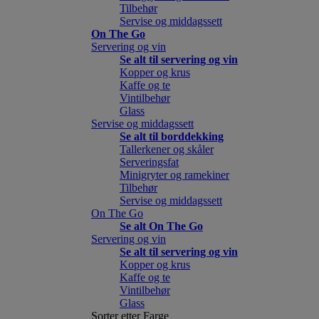
Tilbehør
Servise og middagssett
On The Go
Servering og vin
Se alt til servering og vin
Kopper og krus
Kaffe og te
Vintilbehør
Glass
Servise og middagssett
Se alt til borddekking
Tallerkener og skåler
Serveringsfat
Minigryter og ramekiner
Tilbehør
Servise og middagssett
On The Go
Se alt On The Go
Servering og vin
Se alt til servering og vin
Kopper og krus
Kaffe og te
Vintilbehør
Glass
Sorter etter Farge