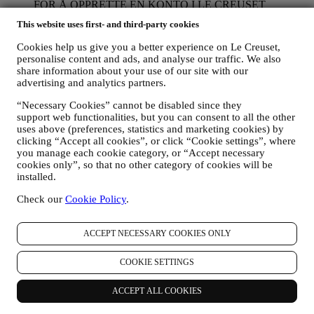
FOR Å OPPRETTE EN KONTO I LE CREUSET
Vi vil bruke dine data for å opprette en konto i Le Creuset
This website uses first- and third-party cookies
som vil gi deg tilgang til en rekke fordeler tilegnet registrerte
brukere, for bedre å nyte våre tjenester, så som raskere
Cookies help us give you a better experience on Le Creuset,
utsjekking, lagre flere forsendelsesadresser, vise og spore
personalise content and ads, and analyse our traffic. We also
bestillinger. Denne behandlingsaktiviteten er basert på den
share information about your use of our site with our
kontraktsmessige utførelse av denne tjenesten.
advertising and analytics partners.
FOR Å FORVALTE DINE BESTILLINGER OG LEVERE
“Necessary Cookies” cannot be disabled since they
VÅRE PRODUKTER, TJENESTER OG BISTAND TIL
support web functionalities, but you can consent to all the other
DEG
uses above (preferences, statistics and marketing cookies) by
Vi vil bruke dine data til å forvalte kontraktsforholdet med
clicking “Accept all cookies”, or click “Cookie settings”, where
deg, dine kjøp av produkter på nettstedet og/eller i en av våre
you manage each cookie category, or “Accept necessary
Le Creuset butikker, din bruk av nettstedet, eventuelle
cookies only”, so that no other category of cookies will be
etterfølgende ettersalgsbistand, eller din deltakelse i
installed.
konkurranser. Det kan være at vi må behandle enkelte data
om deg for våre administrative formål knyttet til
Check our
Cookie Policy
.
kontraktsforholdet med deg inkludert regnskapsføring,
regningsutskriving og revisjon, verifisering av betalingskort,
bedrageri-screening, trygghet, sikkerhet, systemtesting,
ACCEPT NECESSARY COOKIES ONLY
vedlikehold, og statistisk analyse, osv. Av og til kan vi ha
behov for å kontakte deg av administrative eller driftsmessige
COOKIE SETTINGS
grunner. For eksempel, for å sende deg bekreftelse på ditt
kjøp. Vi vil også bruke dine data til å svare på dine
ACCEPT ALL COOKIES
forespørsler som sendes gjennom våre nettstedsskjemaer eller
andre kanaler. Denne behandlingsaktiviteten er basert på den