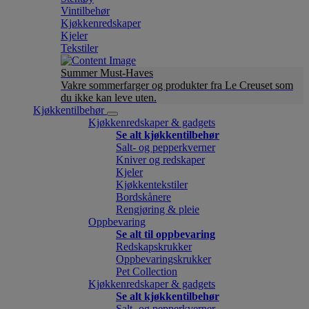
Vintilbehør
Kjøkkenredskaper
Kjeler
Tekstiler
Summer Must-Haves
Vakre sommerfarger og produkter fra Le Creuset som
du ikke kan leve uten.
Kjøkkentilbehør
Kjøkkenredskaper & gadgets
Se alt kjøkkentilbehør
Salt- og pepperkverner
Kniver og redskaper
Kjeler
Kjøkkentekstiler
Bordskånere
Rengjøring & pleie
Oppbevaring
Se alt til oppbevaring
Redskapskrukker
Oppbevaringskrukker
Pet Collection
Kjøkkenredskaper & gadgets
Se alt kjøkkentilbehør
Salt- og pepperkverner