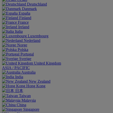
Deutschland
Danmark
España
Finland
France
Ireland
Italia
Luxembourg
Nederland
Norge
Polska
Portugal
Sverige
United Kingdom
ASIA / PACIFIC
Australia
India
New Zealand
Hong Kong
日本
Taiwan
Malaysia
China
Singapore