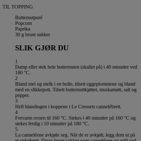
TIL TOPPING
Butternutpuré
Popcorn
Paprika
30 g brunt sukker
SLIK GJØR DU
1
Damp eller stek hele butternuten (skallet på) i 40 minutter ved
180 °C.
2
Bland mel og melk i en bolle, tilsett eggeplommene og bland
med en slikkepott. Tilsett butternuttkjøttet, muskatnøtt, salt og
pepper.
3
Hell blandingen i koppene i Le Creusets cannelébrett.
4
Forvarm ovnen til 160 °C. Stekes i 40 minutter på 160 °C og
stekes ferdig i 10 minutter på 180 °C.
5
La canneléene avkjøle seg. Når de er avkjølt, legg dem ut på
et stekebrett. Dryss brunt sukker over canneléene og grill ved