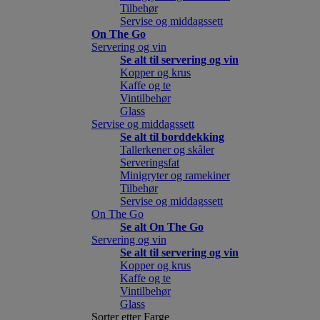
Tilbehør
Servise og middagssett
On The Go
Servering og vin
Se alt til servering og vin
Kopper og krus
Kaffe og te
Vintilbehør
Glass
Servise og middagssett
Se alt til borddekking
Tallerkener og skåler
Serveringsfat
Minigryter og ramekiner
Tilbehør
Servise og middagssett
On The Go
Se alt On The Go
Servering og vin
Se alt til servering og vin
Kopper og krus
Kaffe og te
Vintilbehør
Glass
Sorter etter Farge