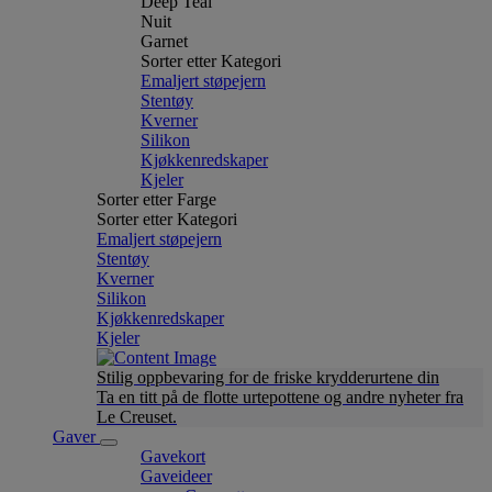
Deep Teal
Nuit
Garnet
Sorter etter Kategori
Emaljert støpejern
Stentøy
Kverner
Silikon
Kjøkkenredskaper
Kjeler
Sorter etter Farge
Sorter etter Kategori
Emaljert støpejern
Stentøy
Kverner
Silikon
Kjøkkenredskaper
Kjeler
Stilig oppbevaring for de friske krydderurtene din
Ta en titt på de flotte urtepottene og andre nyheter fra
Le Creuset.
Gaver
Gavekort
Gaveideer