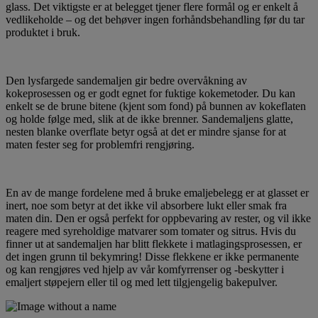
glass. Det viktigste er at belegget tjener flere formål og er enkelt å
vedlikeholde – og det behøver ingen forhåndsbehandling før du tar
produktet i bruk.
Den lysfargede sandemaljen gir bedre overvåkning av
kokeprosessen og er godt egnet for fuktige kokemetoder. Du kan
enkelt se de brune bitene (kjent som fond) på bunnen av kokeflaten
og holde følge med, slik at de ikke brenner. Sandemaljens glatte,
nesten blanke overflate betyr også at det er mindre sjanse for at
maten fester seg for problemfri rengjøring.
En av de mange fordelene med å bruke emaljebelegg er at glasset er
inert, noe som betyr at det ikke vil absorbere lukt eller smak fra
maten din. Den er også perfekt for oppbevaring av rester, og vil ikke
reagere med syreholdige matvarer som tomater og sitrus. Hvis du
finner ut at sandemaljen har blitt flekkete i matlagingsprosessen, er
det ingen grunn til bekymring! Disse flekkene er ikke permanente
og kan rengjøres ved hjelp av vår komfyrrenser og -beskytter i
emaljert støpejern eller til og med lett tilgjengelig bakepulver.