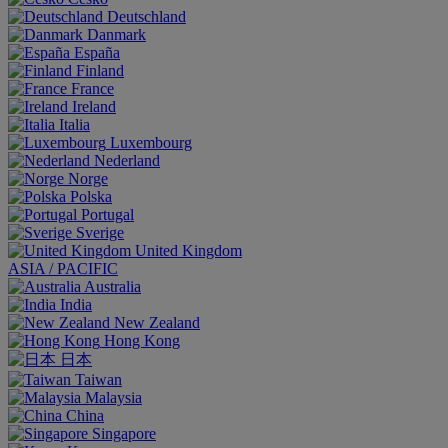
Deutschland
Danmark
España
Finland
France
Ireland
Italia
Luxembourg
Nederland
Norge
Polska
Portugal
Sverige
United Kingdom
ASIA / PACIFIC
Australia
India
New Zealand
Hong Kong
日本
Taiwan
Malaysia
China
Singapore