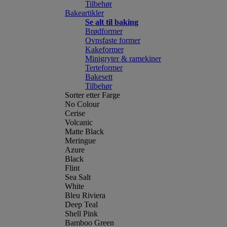
Tilbehør
Bakeartikler
Se alt til baking
Brødformer
Ovnsfaste former
Kakeformer
Minigryter & ramekiner
Terteformer
Bakesett
Tilbehør
Sorter etter Farge
No Colour
Cerise
Volcanic
Matte Black
Meringue
Azure
Black
Flint
Sea Salt
White
Bleu Riviera
Deep Teal
Shell Pink
Bamboo Green