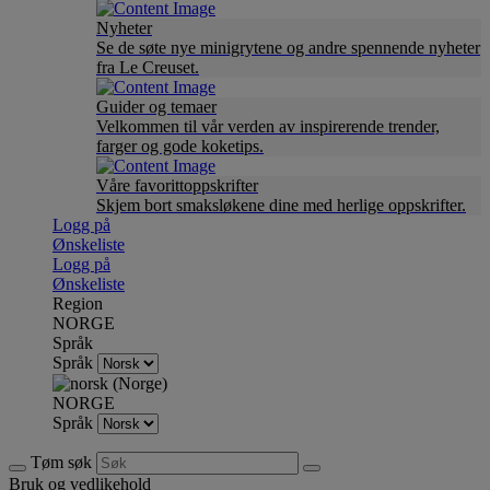
Nyheter
Se de søte nye minigrytene og andre spennende nyheter
fra Le Creuset.
Guider og temaer
Velkommen til vår verden av inspirerende trender,
farger og gode koketips.
Våre favorittoppskrifter
Skjem bort smaksløkene dine med herlige oppskrifter.
Logg på
Ønskeliste
Logg på
Ønskeliste
Region
NORGE
Språk
Språk
NORGE
Språk
Tøm søk
Bruk og vedlikehold