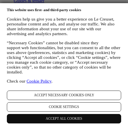
Guides & temaer
Services
This website uses first- and third-party cookies
Konkurranser
Cookies help us give you a better experience on Le Creuset,
Om Le Creuset
personalise content and ads, and analyse our traffic. We also
share information about your use of our site with our
Finn butikk
advertising and analytics partners.
Ledige stillinger
Vår arv
“Necessary Cookies” cannot be disabled since they
Håndverket vårt
support web functionalities, but you can consent to all the other
uses above (preferences, statistics and marketing cookies) by
Kundeservice
clicking “Accept all cookies”, or click “Cookie settings”, where
you manage each cookie category, or “Accept necessary
FAQ
cookies only”, so that no other category of cookies will be
Levering & retur
installed.
Bruk og rengjøring
Garanti
Check our
Cookie Policy
.
Kontakt oss
Angret kjøp
ACCEPT NECESSARY COOKIES ONLY
Juridisk
COOKIE SETTINGS
Kjøpsvilkår
Gavekort
ACCEPT ALL COOKIES
Kampanjer og konkurranser
Databeskyttelsespolitikk