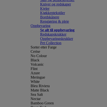
Kniver og redskaper
Kjeler
Kjøkkentekstiler
Bordskånere
Rengjøring & pleie
Oppbevaring
Se alt til oppbevaring
Redskapskrukker
Oppbevaringskrukker
Pet Collection
Sorter etter Farge
Cerise
No Colour
Black
Volcanic
Flint
Azure
Meringue
White
Bleu Riviera
Matte Black
Sea Salt
Nectar
Bamboo Green