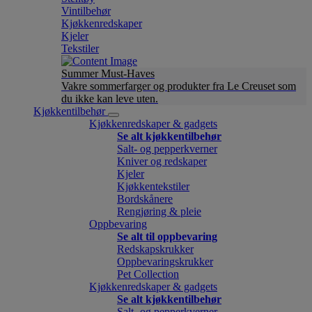
Vintilbehør
Kjøkkenredskaper
Kjeler
Tekstiler
Summer Must-Haves
Vakre sommerfarger og produkter fra Le Creuset som
du ikke kan leve uten.
Kjøkkentilbehør
Kjøkkenredskaper & gadgets
Se alt kjøkkentilbehør
Salt- og pepperkverner
Kniver og redskaper
Kjeler
Kjøkkentekstiler
Bordskånere
Rengjøring & pleie
Oppbevaring
Se alt til oppbevaring
Redskapskrukker
Oppbevaringskrukker
Pet Collection
Kjøkkenredskaper & gadgets
Se alt kjøkkentilbehør
Salt- og pepperkverner