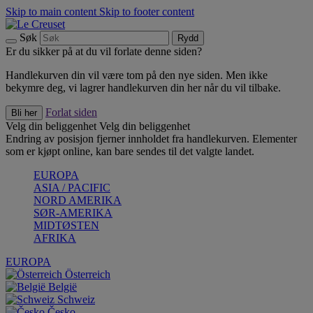
Skip to main content
Skip to footer content
Søk
Rydd
Er du sikker på at du vil forlate denne siden?
Handlekurven din vil være tom på den nye siden. Men ikke
bekymre deg, vi lagrer handlekurven din her når du vil tilbake.
Forlat siden
Bli her
Velg din beliggenhet
Velg din beliggenhet
Endring av posisjon fjerner innholdet fra handlekurven. Elementer
som er kjøpt online, kan bare sendes til det valgte landet.
EUROPA
ASIA / PACIFIC
NORD AMERIKA
SØR-AMERIKA
MIDTØSTEN
AFRIKA
EUROPA
Österreich
België
Schweiz
Česko