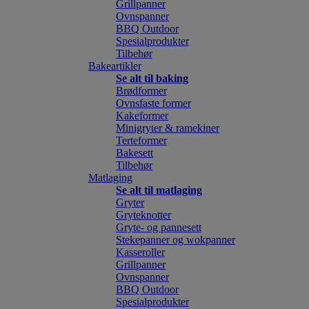
Grillpanner
Ovnspanner
BBQ Outdoor
Spesialprodukter
Tilbehør
Bakeartikler
Se alt til baking
Brødformer
Ovnsfaste former
Kakeformer
Minigryter & ramekiner
Terteformer
Bakesett
Tilbehør
Matlaging
Se alt til matlaging
Gryter
Gryteknotter
Gryte- og pannesett
Stekepanner og wokpanner
Kasseroller
Grillpanner
Ovnspanner
BBQ Outdoor
Spesialprodukter