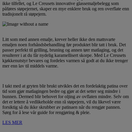
ikke tilfellet, og Le Creusets innovative glassemaljebelegg som
påføres støpejernet, skaper en mye enklere bruk og ren overflate enn
tradisjonelt rå støpejern.
Litt som med annen emalje, krever heller ikke den mattsvarte
emaljen noen forhåndsbehandling før produktet blir tatt i bruk. Det
passer perfekt til grilling, bruning og annen tørr matlaging, og det
resulterer i at du får nydelig karamellisert skorpe. Med Le Creusets
kjøkkenutstyr bevares og fordeles varmen så godt at du ikke trenger
mer enn lav til middels varme.
I takt med at gryten blir brukt utvikles det en fordelaktig patina over
tid som gjør matlagingen bedre og gjør at det setter seg mindre i
bunnen. Dermed blir behovet for oljing av ovflaten mindre. Selv om
det er lettere å vedlikeholde enn rå støpejern, vil du likevel være
forsiktig så du ikke skrubber av patinaen når du rengjør pannen.
Sørg for å lese vår guide for rengjøring & pleie.
LES MER