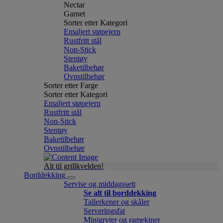
Nectar
Garnet
Sorter etter Kategori
Emaljert støpejern
Rustfritt stål
Non-Stick
Stentøy
Baketilbehør
Ovnstilbehør
Sorter etter Farge
Sorter etter Kategori
Emaljert støpejern
Rustfritt stål
Non-Stick
Stentøy
Baketilbehør
Ovnstilbehør
Alt til grillkvelden!
Borddekking
Servise og middagssett
Se alt til borddekking
Tallerkener og skåler
Serveringsfat
Minigryter og ramekiner