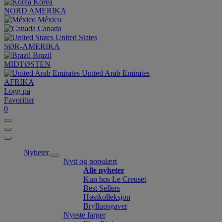
Korea
NORD AMERIKA
México
Canada
United States
SØR-AMERIKA
Brazil
MIDTØSTEN
United Arab Emirates
AFRIKA
Logg på
Favoritter
0
Nyheter
Nytt og populært
Alle nyheter
Kun hos Le Creuset
Best Sellers
Høstkolleksjon
Bryllupsgaver
Nyeste farger