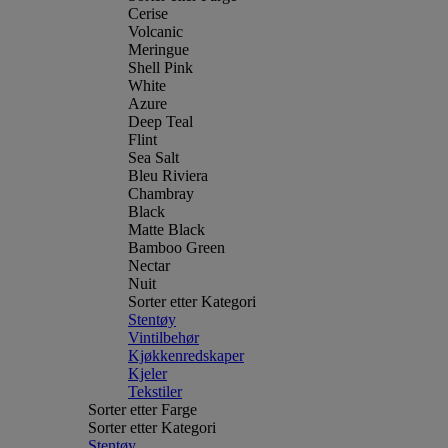
Cerise
Volcanic
Meringue
Shell Pink
White
Azure
Deep Teal
Flint
Sea Salt
Bleu Riviera
Chambray
Black
Matte Black
Bamboo Green
Nectar
Nuit
Sorter etter Kategori
Stentøy
Vintilbehør
Kjøkkenredskaper
Kjeler
Tekstiler
Sorter etter Farge
Sorter etter Kategori
Stentøy