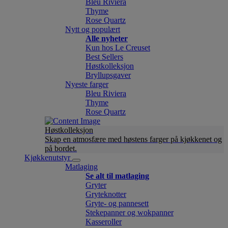
Bleu Riviera
Thyme
Rose Quartz
Nytt og populært
Alle nyheter
Kun hos Le Creuset
Best Sellers
Høstkolleksjon
Bryllupsgaver
Nyeste farger
Bleu Riviera
Thyme
Rose Quartz
Høstkolleksjon
Skap en atmosfære med høstens farger på kjøkkenet og
på bordet.
Kjøkkenutstyr
Matlaging
Se alt til matlaging
Gryter
Gryteknotter
Gryte- og pannesett
Stekepanner og wokpanner
Kasseroller