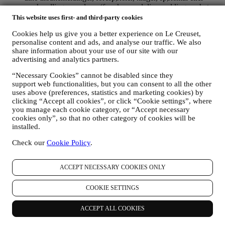
samhandlinger med oss (for eksempel dine meldinger, chats,
innlegg på sosiale medier, e-poster eller telefonsamtaler).
This website uses first- and third-party cookies
Personopplysningene som samles inn fra deg når du bruker
Cookies help us give you a better experience on Le Creuset,
nettstedet eller ellers oppgir personlig identifiserende opplysninger er
personalise content and ads, and analyse our traffic. We also
share information about your use of our site with our
dermed beskyttet og personvernrettighetene dine blir forklart i punkt
advertising and analytics partners.
H) nedenfor.
2. Hvem samler inn dine opplysninger?
“Necessary Cookies” cannot be disabled since they
Den dataansvarlige for de e-handelstjenester som tilbys gjennom
support web functionalities, but you can consent to all the other
nettstedet er Le Creuset Scandinavia, Taastrup Hovedgade 12, 2630
uses above (preferences, statistics and marketing cookies) by
Taastrup, Danmark.
clicking “Accept all cookies”, or click “Cookie settings”, where
Hvis du bestemmer deg for å motta markedsføring fra oss, vil du bli
you manage each cookie category, or “Accept necessary
en del av Le Creuset-konsernets forbrukerdatabase som forvaltes,
cookies only”, so that no other category of cookies will be
som felles dataansvarlig, av Le Creuset Creuset Scandinavia og Le
installed.
Creuset Group AG, med registrert kontor i Neuhofstrasse 4, Baar,
Check our
Cookie Policy
.
Zugo, 6340 Sveits (deres utnevnte representant i EU er Le Creuset
SL, NUF B62153630, med kontorer i Paseo de Gracia 9 2º, 08007
Barcelona, Spania), som basert på en avtale om felles
ACCEPT NECESSARY COOKIES ONLY
behandlingsansvar, som hovedsakelig innebærer at (a) Le Creuset
Group AG er ansvarlig for den generelle markedsføringsstrategi og
personlig kundeopplevelse; (b) lokale Le Creuset-enheter drar nytte
COOKIE SETTINGS
av og implementerer den nevnte strategien, samt utvikler egne
markedsføringskommunikasjoner og -initiativ på lokalt nivå
ACCEPT ALL COOKIES
(innenfor et spesifikt land); (c) begge de felles behandlingsansvarlige
er pålagt å håndtere forespørsler om den registrertes rettigheter.