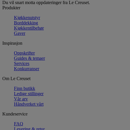
Du vil snart motta oppdateringer fra Le Creuset.
Produkter
Kjøkkenutstyr
Borddekking
Kjøkkentilbehør
Gaver
Inspirasjon
Oppskrifter
Guides & temaer
Services
Konkurranser
Om Le Creuset
Finn butikk
Ledige stillinger
Vår arv
Håndverket vårt
Kundeservice
FAQ
Levering & retur