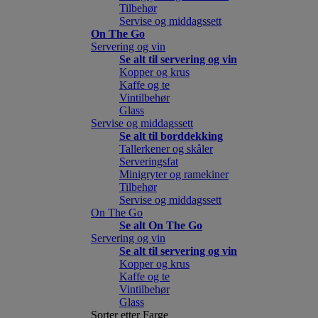
Tilbehør
Servise og middagssett
On The Go
Servering og vin
Se alt til servering og vin
Kopper og krus
Kaffe og te
Vintilbehør
Glass
Servise og middagssett
Se alt til borddekking
Tallerkener og skåler
Serveringsfat
Minigryter og ramekiner
Tilbehør
Servise og middagssett
On The Go
Se alt On The Go
Servering og vin
Se alt til servering og vin
Kopper og krus
Kaffe og te
Vintilbehør
Glass
Sorter etter Farge