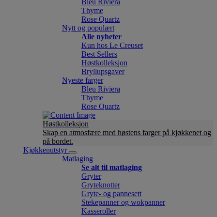
Bleu Riviera
Thyme
Rose Quartz
Nytt og populært
Alle nyheter
Kun hos Le Creuset
Best Sellers
Høstkolleksjon
Bryllupsgaver
Nyeste farger
Bleu Riviera
Thyme
Rose Quartz
Høstkolleksjon
Skap en atmosfære med høstens farger på kjøkkenet og
på bordet.
Kjøkkenutstyr
Matlaging
Se alt til matlaging
Gryter
Gryteknotter
Gryte- og pannesett
Stekepanner og wokpanner
Kasseroller