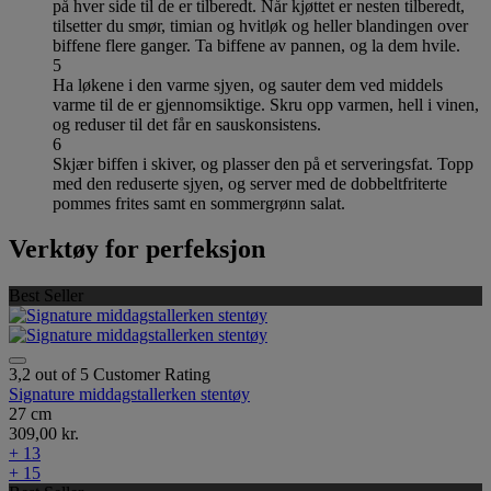
på hver side til de er tilberedt. Når kjøttet er nesten tilberedt,
tilsetter du smør, timian og hvitløk og heller blandingen over
biffene flere ganger. Ta biffene av pannen, og la dem hvile.
5
Ha løkene i den varme sjyen, og sauter dem ved middels
varme til de er gjennomsiktige. Skru opp varmen, hell i vinen,
og reduser til det får en sauskonsistens.
6
Skjær biffen i skiver, og plasser den på et serveringsfat. Topp
med den reduserte sjyen, og server med de dobbeltfriterte
pommes frites samt en sommergrønn salat.
Verktøy for perfeksjon
Best Seller
3,2 out of 5 Customer Rating
Signature middagstallerken stentøy
27 cm
309,00 kr.
+ 13
+ 15