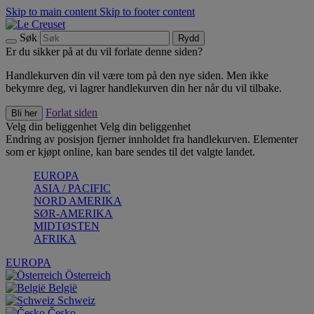
Skip to main content
Skip to footer content
Søk
Rydd
Er du sikker på at du vil forlate denne siden?
Handlekurven din vil være tom på den nye siden. Men ikke
bekymre deg, vi lagrer handlekurven din her når du vil tilbake.
Forlat siden
Bli her
Velg din beliggenhet
Velg din beliggenhet
Endring av posisjon fjerner innholdet fra handlekurven. Elementer
som er kjøpt online, kan bare sendes til det valgte landet.
EUROPA
ASIA / PACIFIC
NORD AMERIKA
SØR-AMERIKA
MIDTØSTEN
AFRIKA
EUROPA
Österreich
België
Schweiz
Česko