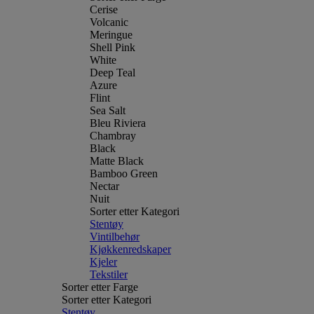
Cerise
Volcanic
Meringue
Shell Pink
White
Deep Teal
Azure
Flint
Sea Salt
Bleu Riviera
Chambray
Black
Matte Black
Bamboo Green
Nectar
Nuit
Sorter etter Kategori
Stentøy
Vintilbehør
Kjøkkenredskaper
Kjeler
Tekstiler
Sorter etter Farge
Sorter etter Kategori
Stentøy