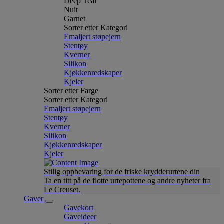
Deep Teal
Nuit
Garnet
Sorter etter Kategori
Emaljert støpejern
Stentøy
Kverner
Silikon
Kjøkkenredskaper
Kjeler
Sorter etter Farge
Sorter etter Kategori
Emaljert støpejern
Stentøy
Kverner
Silikon
Kjøkkenredskaper
Kjeler
Stilig oppbevaring for de friske krydderurtene din
Ta en titt på de flotte urtepottene og andre nyheter fra
Le Creuset.
Gaver
Gavekort
Gaveideer