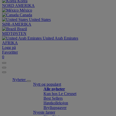
Korea
NORD AMERIKA
México
Canada
United States
SØR-AMERIKA
Brazil
MIDTØSTEN
United Arab Emirates
AFRIKA
Logg på
Favoritter
0
Nyheter
Nytt og populært
Alle nyheter
Kun hos Le Creuset
Best Sellers
Høstkolleksjon
Bryllupsgaver
Nyeste farger