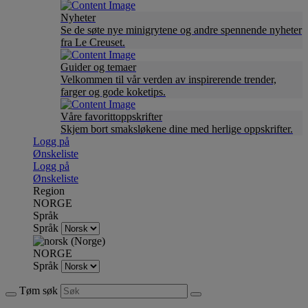
Nyheter
Se de søte nye minigrytene og andre spennende nyheter
fra Le Creuset.
Guider og temaer
Velkommen til vår verden av inspirerende trender,
farger og gode koketips.
Våre favorittoppskrifter
Skjem bort smaksløkene dine med herlige oppskrifter.
Logg på
Ønskeliste
Logg på
Ønskeliste
Region
NORGE
Språk
Språk
NORGE
Språk
Tøm søk