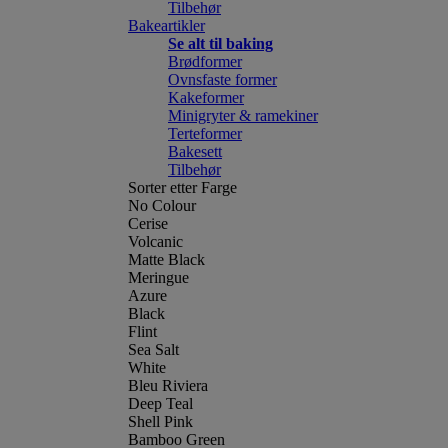
Tilbehør
Bakeartikler
Se alt til baking
Brødformer
Ovnsfaste former
Kakeformer
Minigryter & ramekiner
Terteformer
Bakesett
Tilbehør
Sorter etter Farge
No Colour
Cerise
Volcanic
Matte Black
Meringue
Azure
Black
Flint
Sea Salt
White
Bleu Riviera
Deep Teal
Shell Pink
Bamboo Green