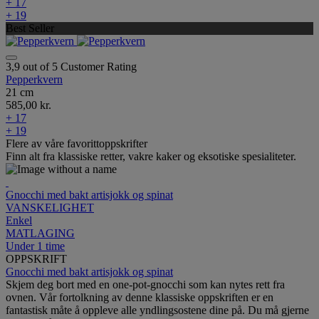
+ 17
+ 19
Best Seller
3,9 out of 5 Customer Rating
Pepperkvern
21 cm
585,00 kr.
+ 17
+ 19
Flere av våre favorittoppskrifter
Finn alt fra klassiske retter, vakre kaker og eksotiske spesialiteter.
Gnocchi med bakt artisjokk og spinat
VANSKELIGHET
Enkel
MATLAGING
Under 1 time
OPPSKRIFT
Gnocchi med bakt artisjokk og spinat
Skjem deg bort med en one-pot-gnocchi som kan nytes rett fra
ovnen. Vår fortolkning av denne klassiske oppskriften er en
fantastisk måte å oppleve alle yndlingsostene dine på. Du må gjerne