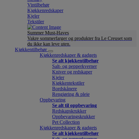
Vintilbehør
Kjøkkenredskaper
Kjeler
Tekstiler
Summer Must-Haves
Vakre sommerfarger og produkter fra Le Creuset som
du ikke kan leve uten.
Kjøkkentilbehør
Kjøkkenredskaper & gadgets
Se alt kjøkkentilbehør
Salt- og pepperkverner
Kniver og redskaper
Kjeler
Kjøkkentekstiler
Bordskånere
Rengjøring & pleie
Oppbevaring
Se alt til oppbevaring
Redskapskrukker
Oppbevaringskrukker
Pet Collection
Kjøkkenredskaper & gadgets
Se alt kjøkkentilbehør
Salt- og pepperkverner