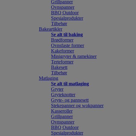
Grillpanner
Ovnspanner
BBQ Outdoor
Spesialprodukter
Tilbehør
Bakeartikler
Se alt til baking
Brødformer
Ovnsfaste former
Kakeformer
Minigryter & ramekiner
Terteformer
Bakesett
Tilbehør
Matlaging
Se alt til matlaging
Gryter
Gryteknotter
Gryte- og pannesett
Stekepanner og wokpanner
Kasseroller
Grillpanner
Ovnspanner
BBQ Outdoor
Spesialprodukter