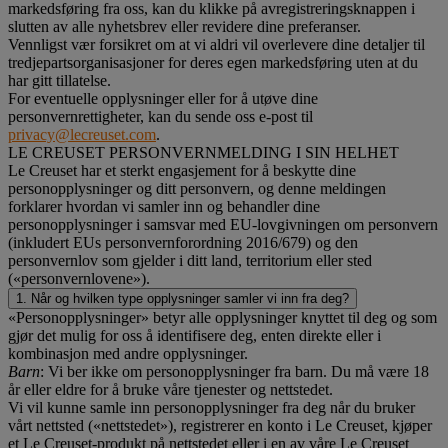
markedsføring fra oss, kan du klikke på avregistreringsknappen i
slutten av alle nyhetsbrev eller revidere dine preferanser.
Vennligst vær forsikret om at vi aldri vil overlevere dine detaljer til
tredjepartsorganisasjoner for deres egen markedsføring uten at du
har gitt tillatelse.
For eventuelle opplysninger eller for å utøve dine
personvernrettigheter, kan du sende oss e-post til
privacy@lecreuset.com
.
LE CREUSET PERSONVERNMELDING I SIN HELHET
Le Creuset har et sterkt engasjement for å beskytte dine
personopplysninger og ditt personvern, og denne meldingen
forklarer hvordan vi samler inn og behandler dine
personopplysninger i samsvar med EU-lovgivningen om personvern
(inkludert EUs personvernforordning 2016/679) og den
personvernlov som gjelder i ditt land, territorium eller sted
(«personvernlovene»).
1. Når og hvilken type opplysninger samler vi inn fra deg?
«Personopplysninger» betyr alle opplysninger knyttet til deg og som
gjør det mulig for oss å identifisere deg, enten direkte eller i
kombinasjon med andre opplysninger.
Barn
: Vi ber ikke om personopplysninger fra barn. Du må være 18
år eller eldre for å bruke våre tjenester og nettstedet.
Vi vil kunne samle inn personopplysninger fra deg når du bruker
vårt nettsted («nettstedet»), registrerer en konto i Le Creuset, kjøper
et Le Creuset-produkt på nettstedet eller i en av våre Le Creuset