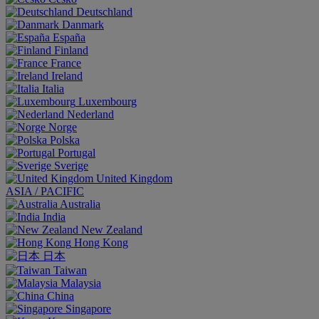
Deutschland
Danmark
España
Finland
France
Ireland
Italia
Luxembourg
Nederland
Norge
Polska
Portugal
Sverige
United Kingdom
ASIA / PACIFIC
Australia
India
New Zealand
Hong Kong
日本
Taiwan
Malaysia
China
Singapore