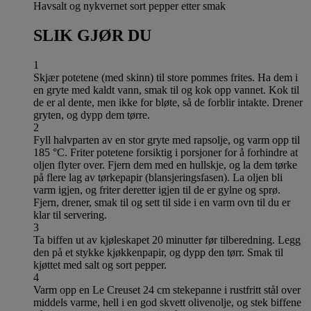
Havsalt og nykvernet sort pepper etter smak
SLIK GJØR DU
1
Skjær potetene (med skinn) til store pommes frites. Ha dem i
en gryte med kaldt vann, smak til og kok opp vannet. Kok til
de er al dente, men ikke for bløte, så de forblir intakte. Drener
gryten, og dypp dem tørre.
2
Fyll halvparten av en stor gryte med rapsolje, og varm opp til
185 °C. Friter potetene forsiktig i porsjoner for å forhindre at
oljen flyter over. Fjern dem med en hullskje, og la dem tørke
på flere lag av tørkepapir (blansjeringsfasen). La oljen bli
varm igjen, og friter deretter igjen til de er gylne og sprø.
Fjern, drener, smak til og sett til side i en varm ovn til du er
klar til servering.
3
Ta biffen ut av kjøleskapet 20 minutter før tilberedning. Legg
den på et stykke kjøkkenpapir, og dypp den tørr. Smak til
kjøttet med salt og sort pepper.
4
Varm opp en Le Creuset 24 cm stekepanne i rustfritt stål over
middels varme, hell i en god skvett olivenolje, og stek biffene