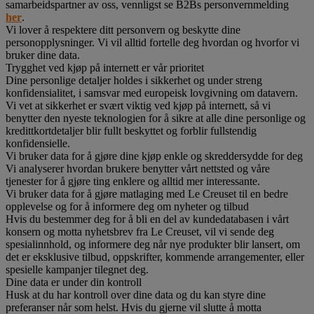
samarbeidspartner av oss, vennligst se B2Bs personvernmelding
her
.
Vi lover å respektere ditt personvern og beskytte dine
personopplysninger. Vi vil alltid fortelle deg hvordan og hvorfor vi
bruker dine data.
Trygghet ved kjøp på internett er vår prioritet
Dine personlige detaljer holdes i sikkerhet og under streng
konfidensialitet, i samsvar med europeisk lovgivning om datavern.
Vi vet at sikkerhet er svært viktig ved kjøp på internett, så vi
benytter den nyeste teknologien for å sikre at alle dine personlige og
kredittkortdetaljer blir fullt beskyttet og forblir fullstendig
konfidensielle.
Vi bruker data for å gjøre dine kjøp enkle og skreddersydde for deg
Vi analyserer hvordan brukere benytter vårt nettsted og våre
tjenester for å gjøre ting enklere og alltid mer interessante.
Vi bruker data for å gjøre matlaging med Le Creuset til en bedre
opplevelse og for å informere deg om nyheter og tilbud
Hvis du bestemmer deg for å bli en del av kundedatabasen i vårt
konsern og motta nyhetsbrev fra Le Creuset, vil vi sende deg
spesialinnhold, og informere deg når nye produkter blir lansert, om
det er eksklusive tilbud, oppskrifter, kommende arrangementer, eller
spesielle kampanjer tilegnet deg.
Dine data er under din kontroll
Husk at du har kontroll over dine data og du kan styre dine
preferanser når som helst. Hvis du gjerne vil slutte å motta