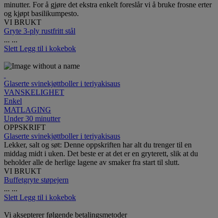
minutter. For å gjøre det ekstra enkelt foreslår vi å bruke frosne erter
og kjøpt basilikumpesto.
VI BRUKT
Gryte 3-ply rustfritt stål
...
...
Slett
Legg til i kokebok
Glaserte svinekjøttboller i teriyakisaus
VANSKELIGHET
Enkel
MATLAGING
Under 30 minutter
OPPSKRIFT
Glaserte svinekjøttboller i teriyakisaus
Lekker, salt og søt: Denne oppskriften har alt du trenger til en
middag midt i uken. Det beste er at det er en gryterett, slik at du
beholder alle de herlige lagene av smaker fra start til slutt.
VI BRUKT
Buffetgryte støpejern
...
...
Slett
Legg til i kokebok
Vi aksepterer følgende betalingsmetoder