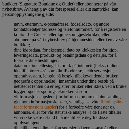
butikker (Signature Boutique og Outlet) eller abonnerer på vårt
nyhetsbrev. Avhengig av din forespørsel eller ditt samtykke, kan
personopplysningene gjelde:
navn, etternavn, e-postadresse, fødselsdato, og andre
kontaktdetaljer (adresse og telefonnummer), for å registrere en
konto i Le Creuset eller kjøpe som gjestebruker, eller
abonnere på vårt nyhetsbrev på hjemmesiden eller i en av våre
butikker;
dine kjøpsdata, for eksempel dato og klokkeslett for kjøp,
leveringsdata, produkt- og betalingsdata og detaljer, for å
forvalte dine bestillinger;
data om din nettlesingshistorikk på internett (f.eks., online-
identifikatorer - så som din IP-adresse, nettleserversjon,
operativsystem, lengde på besøk, tilbakevendende bruker,
geografisk opprinnelse), innsamlet under dine besøk på
nettstedet (enten du er registrert bruker eller ikke), ved å bruke
logger og/eller sporingsteknikker så som
«informasjonskapsler» (for informasjon om datainnsamling
gjennom informasjonskapsler, vennligst se våre
Retningslinjer
for informasjonskapsler
) for å forbedre våre tjenester og
annonser, eller for vår statistiske analyse - i de fleste tilfeller
vil vi ikke være i stand til å identifisere deg fra disse
opplysningene.
dine tilbakemeldinger, forespørsler, klager, spørsmål eller