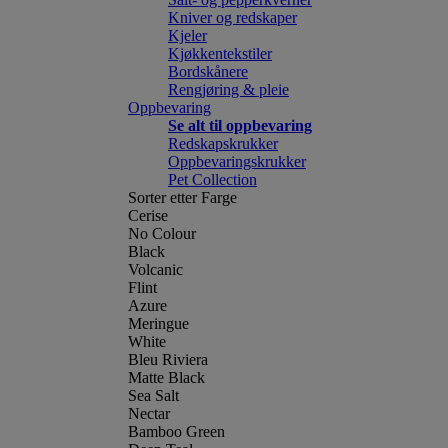
Kniver og redskaper
Kjeler
Kjøkkentekstiler
Bordskånere
Rengjøring & pleie
Oppbevaring
Se alt til oppbevaring
Redskapskrukker
Oppbevaringskrukker
Pet Collection
Sorter etter Farge
Cerise
No Colour
Black
Volcanic
Flint
Azure
Meringue
White
Bleu Riviera
Matte Black
Sea Salt
Nectar
Bamboo Green