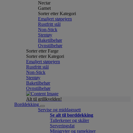
Nectar
Garnet
Sorter etter Kategori
Emaljert støpejern
Rustfritt stål
Non-Stick
Stentøy
Baketilbehør
Ovnstilbehør
Sorter etter Farge
Sorter etter Kategori
Emaljert støpejern
Rustfritt stål
Non-Stick
Stentøy
Baketilbehør
Ovnstilbehør
Alt til grillkvelden!
Borddekking
Servise og middagssett
Se alt til borddekking
Tallerkener og skåler
Serveringsfat
Minigryter og ramekiner