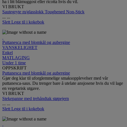
ha i litt blåmuggost eller ricotta hvis du vil.
VI BRUKT
Sautegryte m/glasslokk Toughened Non-Stick
...
...
Slett
Legg til i kokebok
Puttanesca med blomkål og aubergine
VANSKELIGHET
Enkel
MATLAGING
Under 1 time
OPPSKRIFT
Puttanesca med blomkål og aubergine
Gjør deg klar til uforglemmelige smaksopplevelser med vår
puttanesca-saus. Du trenger bare å utelate ansjosene hvis du vil lage
en vegetarisk utgave.
VI BRUKT
Stekepanne med trehåndtak støpejern
...
...
Slett
Legg til i kokebok