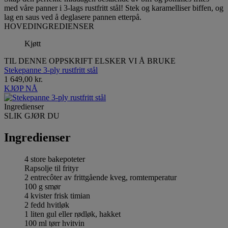
med våre panner i 3-lags rustfritt stål! Stek og karamelliser biffen, og
lag en saus ved å deglasere pannen etterpå.
HOVEDINGREDIENSER
Kjøtt
TIL DENNE OPPSKRIFT ELSKER VI Å BRUKE
Stekepanne 3-ply rustfritt stål
1 649,00 kr.
KJØP NÅ
Ingredienser
SLIK GJØR DU
Ingredienser
4 store bakepoteter
Rapsolje til frityr
2 entrecôter av frittgående kveg, romtemperatur
100 g smør
4 kvister frisk timian
2 fedd hvitløk
1 liten gul eller rødløk, hakket
100 ml tørr hvitvin