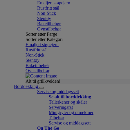
Emaljert støpejern
Rustfritt stål
Non-Stick
Stentøy
Baketilbehør
Ovnstilbehør
Sorter etter Farge
Sorter etter Kategori
Emaljert støpejern
Rustfritt stål
Non-Stick
Stentøy
Baketilbehør
Ovnstilbehør
Alt til grillkvelden!
Borddekking
Servise og middagssett
Se alt til borddekking
Tallerkener og skåler
Serveringsfat
Minigryter og ramekiner
Tilbehør
Servise og middagssett
On The Go