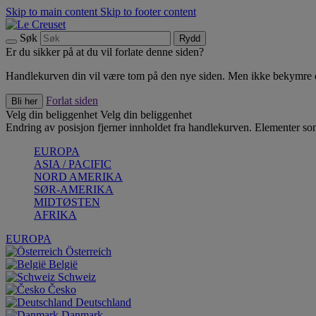
Skip to main content
Skip to footer content
Søk
Rydd
Er du sikker på at du vil forlate denne siden?
Handlekurven din vil være tom på den nye siden. Men ikke bekymre deg
Forlat siden
Bli her
Velg din beliggenhet
Velg din beliggenhet
Endring av posisjon fjerner innholdet fra handlekurven. Elementer som 
EUROPA
ASIA / PACIFIC
NORD AMERIKA
SØR-AMERIKA
MIDTØSTEN
AFRIKA
EUROPA
Österreich
België
Schweiz
Česko
Deutschland
Danmark