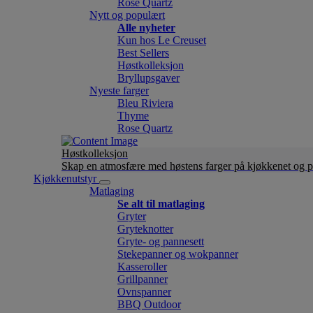
Rose Quartz
Nytt og populært
Alle nyheter
Kun hos Le Creuset
Best Sellers
Høstkolleksjon
Bryllupsgaver
Nyeste farger
Bleu Riviera
Thyme
Rose Quartz
Høstkolleksjon
Skap en atmosfære med høstens farger på kjøkkenet og p
Kjøkkenutstyr
Matlaging
Se alt til matlaging
Gryter
Gryteknotter
Gryte- og pannesett
Stekepanner og wokpanner
Kasseroller
Grillpanner
Ovnspanner
BBQ Outdoor