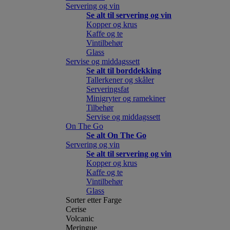
Servering og vin
Se alt til servering og vin
Kopper og krus
Kaffe og te
Vintilbehør
Glass
Servise og middagssett
Se alt til borddekking
Tallerkener og skåler
Serveringsfat
Minigryter og ramekiner
Tilbehør
Servise og middagssett
On The Go
Se alt On The Go
Servering og vin
Se alt til servering og vin
Kopper og krus
Kaffe og te
Vintilbehør
Glass
Sorter etter Farge
Cerise
Volcanic
Meringue