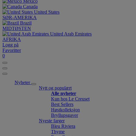
México
Canada
United States
SØR-AMERIKA
Brazil
MIDTØSTEN
United Arab Emirates
AFRIKA
Logg på
Favoritter
0
Nyheter
Nytt og populært
Alle nyheter
Kun hos Le Creuset
Best Sellers
Høstkolleksjon
Bryllupsgaver
Nyeste farger
Bleu Riviera
Thyme