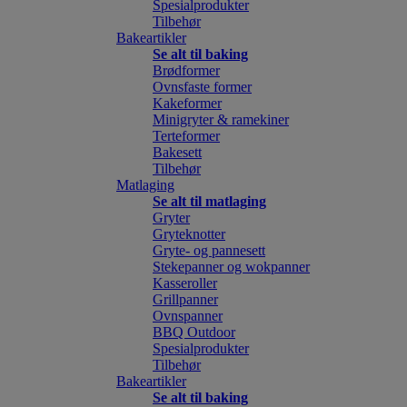
Spesialprodukter
Tilbehør
Bakeartikler
Se alt til baking
Brødformer
Ovnsfaste former
Kakeformer
Minigryter & ramekiner
Terteformer
Bakesett
Tilbehør
Matlaging
Se alt til matlaging
Gryter
Gryteknotter
Gryte- og pannesett
Stekepanner og wokpanner
Kasseroller
Grillpanner
Ovnspanner
BBQ Outdoor
Spesialprodukter
Tilbehør
Bakeartikler
Se alt til baking