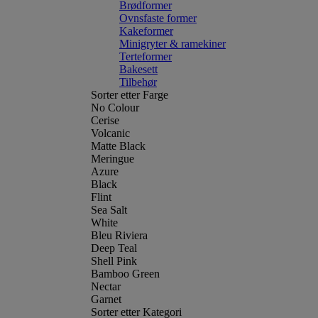
Brødformer
Ovnsfaste former
Kakeformer
Minigryter & ramekiner
Terteformer
Bakesett
Tilbehør
Sorter etter Farge
No Colour
Cerise
Volcanic
Matte Black
Meringue
Azure
Black
Flint
Sea Salt
White
Bleu Riviera
Deep Teal
Shell Pink
Bamboo Green
Nectar
Garnet
Sorter etter Kategori