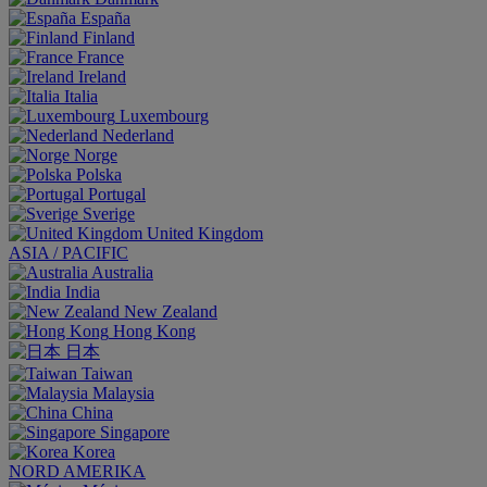
España
Finland
France
Ireland
Italia
Luxembourg
Nederland
Norge
Polska
Portugal
Sverige
United Kingdom
ASIA / PACIFIC
Australia
India
New Zealand
Hong Kong
日本
Taiwan
Malaysia
China
Singapore
Korea
NORD AMERIKA