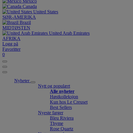
México
Canada
United States
SØR-AMERIKA
Brazil
MIDTØSTEN
United Arab Emirates
AFRIKA
Logg på
Favoritter
0
Nyheter
Nytt og populært
Alle nyheter
Høstkolleksjon
Kun hos Le Creuset
Best Sellers
Nyeste farger
Bleu Riviera
Thyme
Rose Quartz