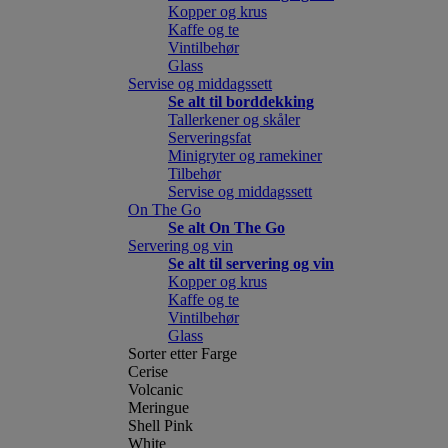
Kopper og krus
Kaffe og te
Vintilbehør
Glass
Servise og middagssett
Se alt til borddekking
Tallerkener og skåler
Serveringsfat
Minigryter og ramekiner
Tilbehør
Servise og middagssett
On The Go
Se alt On The Go
Servering og vin
Se alt til servering og vin
Kopper og krus
Kaffe og te
Vintilbehør
Glass
Sorter etter Farge
Cerise
Volcanic
Meringue
Shell Pink
White