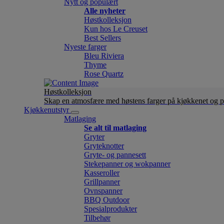
Nytt og populært
Alle nyheter
Høstkolleksjon
Kun hos Le Creuset
Best Sellers
Nyeste farger
Bleu Riviera
Thyme
Rose Quartz
Høstkolleksjon
Skap en atmosfære med høstens farger på kjøkkenet og p
Kjøkkenutstyr
Matlaging
Se alt til matlaging
Gryter
Gryteknotter
Gryte- og pannesett
Stekepanner og wokpanner
Kasseroller
Grillpanner
Ovnspanner
BBQ Outdoor
Spesialprodukter
Tilbehør