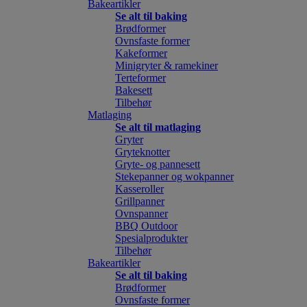
Bakeartikler
Se alt til baking
Brødformer
Ovnsfaste former
Kakeformer
Minigryter & ramekiner
Terteformer
Bakesett
Tilbehør
Matlaging
Se alt til matlaging
Gryter
Gryteknotter
Gryte- og pannesett
Stekepanner og wokpanner
Kasseroller
Grillpanner
Ovnspanner
BBQ Outdoor
Spesialprodukter
Tilbehør
Bakeartikler
Se alt til baking
Brødformer
Ovnsfaste former