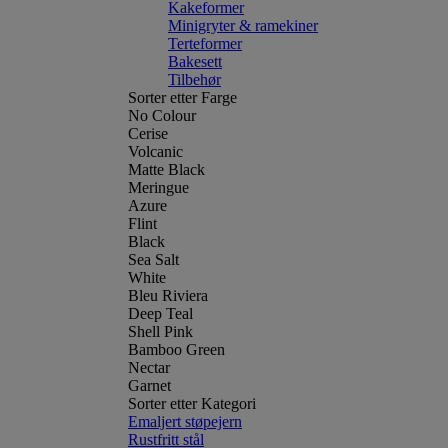
Kakeformer
Minigryter & ramekiner
Terteformer
Bakesett
Tilbehør
Sorter etter Farge
No Colour
Cerise
Volcanic
Matte Black
Meringue
Azure
Flint
Black
Sea Salt
White
Bleu Riviera
Deep Teal
Shell Pink
Bamboo Green
Nectar
Garnet
Sorter etter Kategori
Emaljert støpejern
Rustfritt stål