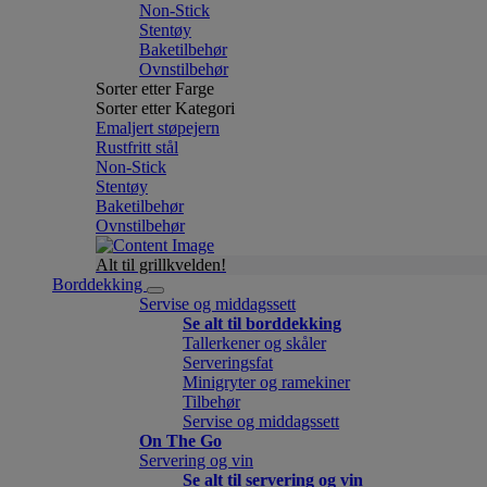
Non-Stick
Stentøy
Baketilbehør
Ovnstilbehør
Sorter etter Farge
Sorter etter Kategori
Emaljert støpejern
Rustfritt stål
Non-Stick
Stentøy
Baketilbehør
Ovnstilbehør
Alt til grillkvelden!
Borddekking
Servise og middagssett
Se alt til borddekking
Tallerkener og skåler
Serveringsfat
Minigryter og ramekiner
Tilbehør
Servise og middagssett
On The Go
Servering og vin
Se alt til servering og vin