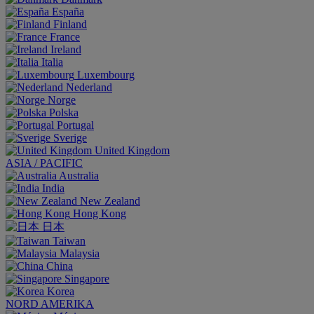
España
Finland
France
Ireland
Italia
Luxembourg
Nederland
Norge
Polska
Portugal
Sverige
United Kingdom
ASIA / PACIFIC
Australia
India
New Zealand
Hong Kong
日本
Taiwan
Malaysia
China
Singapore
Korea
NORD AMERIKA