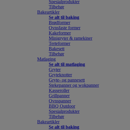
Spesialprodukter
Tilbehør
Bakeartikler
Se alt til baking
Brødformer
Ovnsfaste former
Kakeformer
Minigryter & ramekiner
Terteformer
Bakesett
Tilbehør
Matlaging
Se alt til matlaging
Gryter
Gryteknotter
Gryte- og pannesett
Stekepanner og wokpanner
Kasseroller
Grillpanner
Ovnspanner
BBQ Outdoor
Spesialprodukter
Tilbehør
Bakeartikler
Se alt til baking