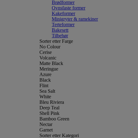
Brødformer
Ovnsfaste former
Kakeformer
Minigryter & ramekiner
Terteformer
Bakesett
Tilbehør
Sorter etter Farge
No Colour
Cerise
Volcanic
Matte Black
Meringue
Azure
Black
Flint
Sea Salt
White
Bleu Riviera
Deep Teal
Shell Pink
Bamboo Green
Nectar
Garnet
Sorter etter Kategori