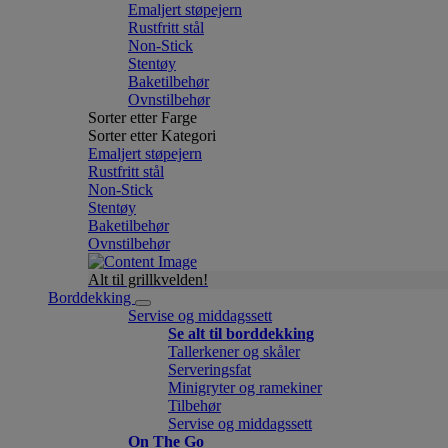
Emaljert støpejern
Rustfritt stål
Non-Stick
Stentøy
Baketilbehør
Ovnstilbehør
Sorter etter Farge
Sorter etter Kategori
Emaljert støpejern
Rustfritt stål
Non-Stick
Stentøy
Baketilbehør
Ovnstilbehør
Alt til grillkvelden!
Borddekking
Servise og middagssett
Se alt til borddekking
Tallerkener og skåler
Serveringsfat
Minigryter og ramekiner
Tilbehør
Servise og middagssett
On The Go