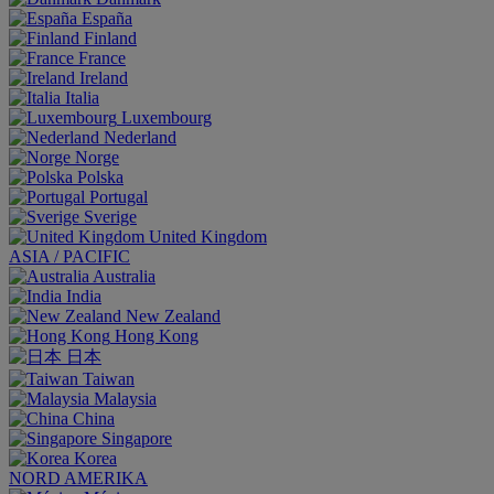
España
Finland
France
Ireland
Italia
Luxembourg
Nederland
Norge
Polska
Portugal
Sverige
United Kingdom
ASIA / PACIFIC
Australia
India
New Zealand
Hong Kong
日本
Taiwan
Malaysia
China
Singapore
Korea
NORD AMERIKA