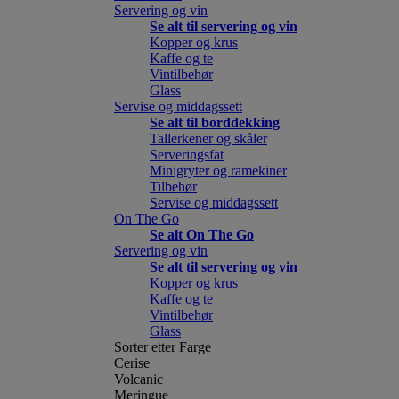
Servering og vin
Se alt til servering og vin
Kopper og krus
Kaffe og te
Vintilbehør
Glass
Servise og middagssett
Se alt til borddekking
Tallerkener og skåler
Serveringsfat
Minigryter og ramekiner
Tilbehør
Servise og middagssett
On The Go
Se alt On The Go
Servering og vin
Se alt til servering og vin
Kopper og krus
Kaffe og te
Vintilbehør
Glass
Sorter etter Farge
Cerise
Volcanic
Meringue