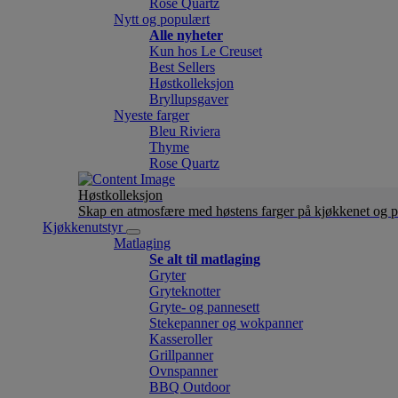
Rose Quartz
Nytt og populært
Alle nyheter
Kun hos Le Creuset
Best Sellers
Høstkolleksjon
Bryllupsgaver
Nyeste farger
Bleu Riviera
Thyme
Rose Quartz
Høstkolleksjon
Skap en atmosfære med høstens farger på kjøkkenet og p
Kjøkkenutstyr
Matlaging
Se alt til matlaging
Gryter
Gryteknotter
Gryte- og pannesett
Stekepanner og wokpanner
Kasseroller
Grillpanner
Ovnspanner
BBQ Outdoor