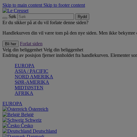
Skip to main content
Skip to footer content
Søk
Rydd
Er du sikker på at du vil forlate denne siden?
Handlekurven din vil være tom på den nye siden. Men ikke bekymre deg
Forlat siden
Bli her
Velg din beliggenhet
Velg din beliggenhet
Endring av posisjon fjerner innholdet fra handlekurven. Elementer som 
EUROPA
ASIA / PACIFIC
NORD AMERIKA
SØR-AMERIKA
MIDTØSTEN
AFRIKA
EUROPA
Österreich
België
Schweiz
Česko
Deutschland
Danmark