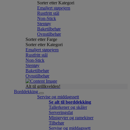
Sorter etter Kategori
Emaljert støpejern
Rustfritt stål
Non-Stick
Stentøy
Baketilbehør
Ovnstilbehør
Sorter etter Farge
Sorter etter Kategori
Emaljert støpejern
Rustfritt stål
Non-Stick
Stentøy
Baketilbehør
Ovnstilbehør
Alt til grillkvelden!
Borddekking
Servise og middagssett
Se alt til borddekking
Tallerkener og skåler
Serveringsfat
Minigryter og ramekiner
Tilbehør
Servise og middagssett