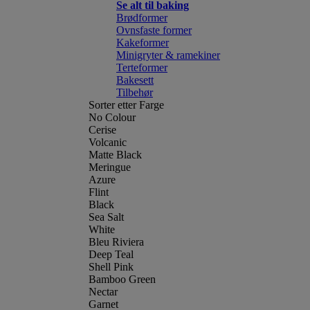
Se alt til baking
Brødformer
Ovnsfaste former
Kakeformer
Minigryter & ramekiner
Terteformer
Bakesett
Tilbehør
Sorter etter Farge
No Colour
Cerise
Volcanic
Matte Black
Meringue
Azure
Flint
Black
Sea Salt
White
Bleu Riviera
Deep Teal
Shell Pink
Bamboo Green
Nectar
Garnet