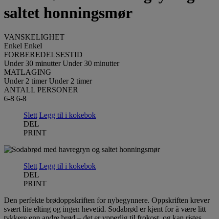
saltet honningsmør
VANSKELIGHET
Enkel
Enkel
FORBEREDELSESTID
Under 30 minutter
Under 30 minutter
MATLAGING
Under 2 timer
Under 2 timer
ANTALL PERSONER
6-8
6-8
Slett
Legg til i kokebok
DEL
PRINT
Slett
Legg til i kokebok
DEL
PRINT
Den perfekte brødoppskriften for nybegynnere. Oppskriften krever
svært lite elting og ingen hevetid. Sodabrød er kjent for å være litt
tykkere enn andre brød – det er ypperlig til frokost, og kan ristes