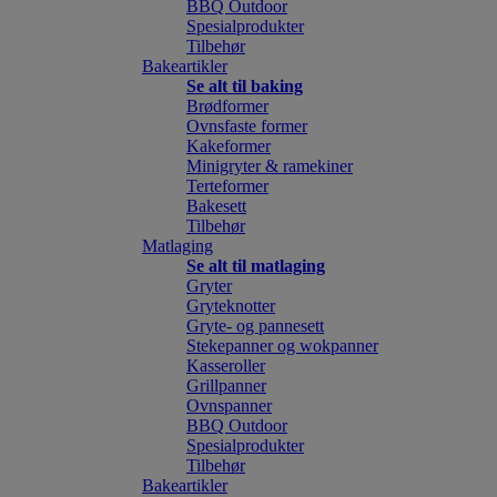
BBQ Outdoor
Spesialprodukter
Tilbehør
Bakeartikler
Se alt til baking
Brødformer
Ovnsfaste former
Kakeformer
Minigryter & ramekiner
Terteformer
Bakesett
Tilbehør
Matlaging
Se alt til matlaging
Gryter
Gryteknotter
Gryte- og pannesett
Stekepanner og wokpanner
Kasseroller
Grillpanner
Ovnspanner
BBQ Outdoor
Spesialprodukter
Tilbehør
Bakeartikler