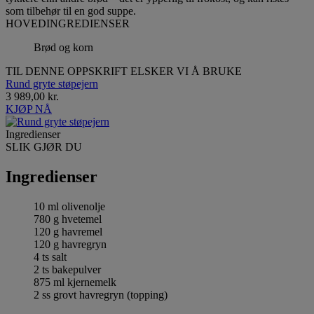
som tilbehør til en god suppe.
HOVEDINGREDIENSER
Brød og korn
TIL DENNE OPPSKRIFT ELSKER VI Å BRUKE
Rund gryte støpejern
3 989,00 kr.
KJØP NÅ
Ingredienser
SLIK GJØR DU
Ingredienser
10 ml olivenolje
780 g hvetemel
120 g havremel
120 g havregryn
4 ts salt
2 ts bakepulver
875 ml kjernemelk
2 ss grovt havregryn (topping)