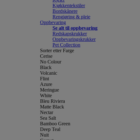
Kjøkkentekstiler
Bordskånere
Rengjøring & pleie
Oppbevaring
Se alt til oppbevaring
Redskapskrukker
Oppbevaringskrukker
Pet Collection
Sorter etter Farge
Cerise
No Colour
Black
Volcanic
Flint
Azure
Meringue
White
Bleu Riviera
Matte Black
Nectar
Sea Salt
Bamboo Green
Deep Teal
Nuit