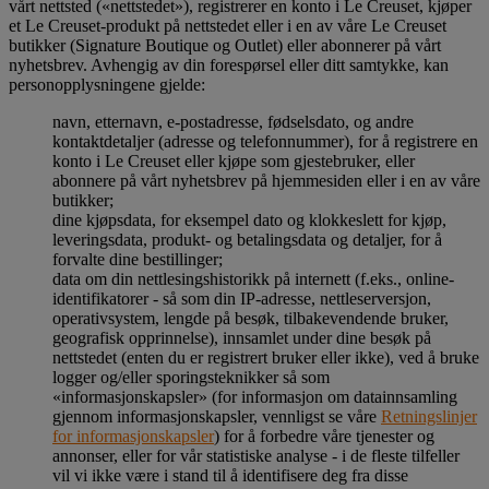
vårt nettsted («nettstedet»), registrerer en konto i Le Creuset, kjøper
et Le Creuset-produkt på nettstedet eller i en av våre Le Creuset
butikker (Signature Boutique og Outlet) eller abonnerer på vårt
nyhetsbrev. Avhengig av din forespørsel eller ditt samtykke, kan
personopplysningene gjelde:
navn, etternavn, e-postadresse, fødselsdato, og andre
kontaktdetaljer (adresse og telefonnummer), for å registrere en
konto i Le Creuset eller kjøpe som gjestebruker, eller
abonnere på vårt nyhetsbrev på hjemmesiden eller i en av våre
butikker;
dine kjøpsdata, for eksempel dato og klokkeslett for kjøp,
leveringsdata, produkt- og betalingsdata og detaljer, for å
forvalte dine bestillinger;
data om din nettlesingshistorikk på internett (f.eks., online-
identifikatorer - så som din IP-adresse, nettleserversjon,
operativsystem, lengde på besøk, tilbakevendende bruker,
geografisk opprinnelse), innsamlet under dine besøk på
nettstedet (enten du er registrert bruker eller ikke), ved å bruke
logger og/eller sporingsteknikker så som
«informasjonskapsler» (for informasjon om datainnsamling
gjennom informasjonskapsler, vennligst se våre
Retningslinjer
for informasjonskapsler
) for å forbedre våre tjenester og
annonser, eller for vår statistiske analyse - i de fleste tilfeller
vil vi ikke være i stand til å identifisere deg fra disse