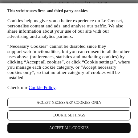
om deg for våre administrative formål knyttet til
kontraktsforholdet med deg inkludert regnskapsføring,
This website uses first- and third-party cookies
regningsutskriving og revisjon, verifisering av betalingskort,
bedrageri-screening, trygghet, sikkerhet, systemtesting,
Cookies help us give you a better experience on Le Creuset,
vedlikehold, og statistisk analyse, osv. Av og til kan vi ha
personalise content and ads, and analyse our traffic. We also
share information about your use of our site with our
behov for å kontakte deg av administrative eller driftsmessige
advertising and analytics partners.
grunner. For eksempel, for å sende deg bekreftelse på ditt
kjøp. Vi vil også bruke dine data til å svare på dine
“Necessary Cookies” cannot be disabled since they
forespørsler som sendes gjennom våre nettstedsskjemaer eller
support web functionalities, but you can consent to all the other
andre kanaler. Denne behandlingsaktiviteten er basert på den
uses above (preferences, statistics and marketing cookies) by
kontraktsmessige utførelse av våre e-handelstjenester.
clicking “Accept all cookies”, or click “Cookie settings”, where
FOR Å INFORMERE DEG OM NYHETER ELLER
you manage each cookie category, or “Accept necessary
TILBUD PÅ LE CREUSET-PRODUKTER
cookies only”, so that no other category of cookies will be
Dersom du har samtykket til det (for eksempel ved å abonnere
installed.
på nyhetsbrevet vårt når du oppretter en konto på nettstedet),
vil vi sende deg markedsføringsmateriell og nyheter om
Check our
Cookie Policy
.
initiativer knyttet til Le Creuset, som er utarbeidet av
konsernet datterselskaper og lokale partnere, også avhengig
ACCEPT NECESSARY COOKIES ONLY
av dine preferanser. Vi vil kontakte deg på e-post, med
tekstmeldinger eller via sosiale medier, men også ved hjelp av
automatiserte metoder. Slik kommunikasjon vil omhandle Le
COOKIE SETTINGS
Creusets produkter eller åpning av nye butikker, eksklusive
arrangementer, konkurranser, undersøkelser, demonstrasjoner
ACCEPT ALL COOKIES
organisert av Le Creuset eller spesielle tilbud du kanskje er
interessert i å få høre om. Slik kommunikasjon kan være valgt