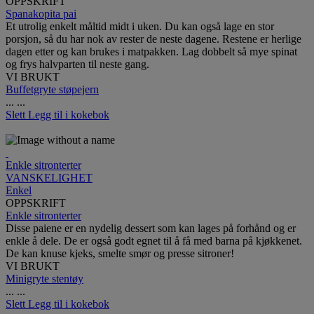
OPPSKRIFT
Spanakopita pai
Et utrolig enkelt måltid midt i uken. Du kan også lage en stor
porsjon, så du har nok av rester de neste dagene. Restene er herlige
dagen etter og kan brukes i matpakken. Lag dobbelt så mye spinat
og frys halvparten til neste gang.
VI BRUKT
Buffetgryte støpejern
...
...
Slett
Legg til i kokebok
Enkle sitronterter
VANSKELIGHET
Enkel
OPPSKRIFT
Enkle sitronterter
Disse paiene er en nydelig dessert som kan lages på forhånd og er
enkle å dele. De er også godt egnet til å få med barna på kjøkkenet.
De kan knuse kjeks, smelte smør og presse sitroner!
VI BRUKT
Minigryte stentøy
...
...
Slett
Legg til i kokebok