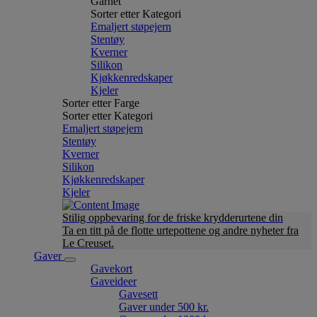
Garnet
Sorter etter Kategori
Emaljert støpejern
Stentøy
Kverner
Silikon
Kjøkkenredskaper
Kjeler
Sorter etter Farge
Sorter etter Kategori
Emaljert støpejern
Stentøy
Kverner
Silikon
Kjøkkenredskaper
Kjeler
Stilig oppbevaring for de friske krydderurtene din
Ta en titt på de flotte urtepottene og andre nyheter fra
Le Creuset.
Gaver
Gavekort
Gaveideer
Gavesett
Gaver under 500 kr.