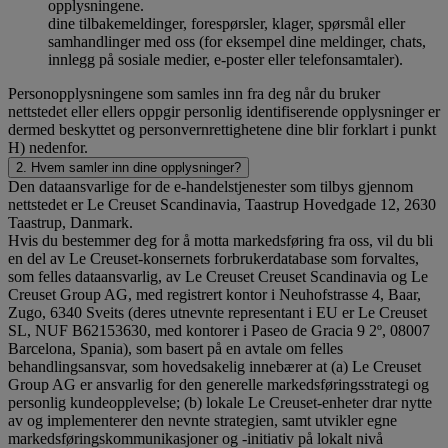
opplysningene.
dine tilbakemeldinger, forespørsler, klager, spørsmål eller
samhandlinger med oss (for eksempel dine meldinger, chats,
innlegg på sosiale medier, e-poster eller telefonsamtaler).
Personopplysningene som samles inn fra deg når du bruker
nettstedet eller ellers oppgir personlig identifiserende opplysninger er
dermed beskyttet og personvernrettighetene dine blir forklart i punkt
H) nedenfor.
2. Hvem samler inn dine opplysninger?
Den dataansvarlige for de e-handelstjenester som tilbys gjennom
nettstedet er Le Creuset Scandinavia, Taastrup Hovedgade 12, 2630
Taastrup, Danmark.
Hvis du bestemmer deg for å motta markedsføring fra oss, vil du bli
en del av Le Creuset-konsernets forbrukerdatabase som forvaltes,
som felles dataansvarlig, av Le Creuset Creuset Scandinavia og Le
Creuset Group AG, med registrert kontor i Neuhofstrasse 4, Baar,
Zugo, 6340 Sveits (deres utnevnte representant i EU er Le Creuset
SL, NUF B62153630, med kontorer i Paseo de Gracia 9 2º, 08007
Barcelona, Spania), som basert på en avtale om felles
behandlingsansvar, som hovedsakelig innebærer at (a) Le Creuset
Group AG er ansvarlig for den generelle markedsføringsstrategi og
personlig kundeopplevelse; (b) lokale Le Creuset-enheter drar nytte
av og implementerer den nevnte strategien, samt utvikler egne
markedsføringskommunikasjoner og -initiativ på lokalt nivå