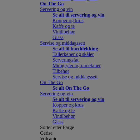
On The Go
Servering og vin
Se alt til servering og vin
Kopper og krus
Kaffe og te
Vintilbehør
Glass
Servise og middagssett
Se alt til borddekking
Tallerkener og skåler
Serveringsfat
Minigryter og ramekiner
Tilbehør
Servise og middagssett
On The Go
Se alt On The Go
Servering og vin
Se alt til servering og vin
Kopper og krus
Kaffe og te
Vintilbehør
Glass
Sorter etter Farge
Cerise
Volcanic