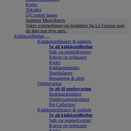
Kjeler
Tekstiler
Summer Must-Haves
Vakre sommerfarger og produkter fra Le Creuset som
du ikke kan leve uten.
Kjøkkentilbehør
Kjøkkenredskaper & gadgets
Se alt kjøkkentilbehør
Salt- og pepperkverner
Kniver og redskaper
Kjeler
Kjøkkentekstiler
Bordskånere
Rengjøring & pleie
Oppbevaring
Se alt til oppbevaring
Redskapskrukker
Oppbevaringskrukker
Pet Collection
Kjøkkenredskaper & gadgets
Se alt kjøkkentilbehør
Salt- og pepperkverner
Kniver og redskaper
Kjeler