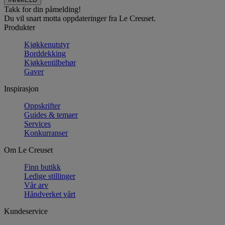
Takk for din påmelding!
Du vil snart motta oppdateringer fra Le Creuset.
Produkter
Kjøkkenutstyr
Borddekking
Kjøkkentilbehør
Gaver
Inspirasjon
Oppskrifter
Guides & temaer
Services
Konkurranser
Om Le Creuset
Finn butikk
Ledige stillinger
Vår arv
Håndverket vårt
Kundeservice