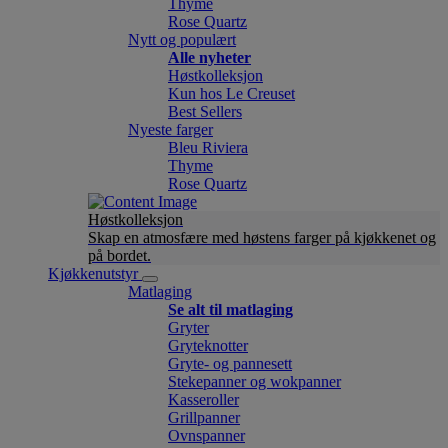
Thyme
Rose Quartz
Nytt og populært
Alle nyheter
Høstkolleksjon
Kun hos Le Creuset
Best Sellers
Nyeste farger
Bleu Riviera
Thyme
Rose Quartz
Høstkolleksjon
Skap en atmosfære med høstens farger på kjøkkenet og
på bordet.
Kjøkkenutstyr
Matlaging
Se alt til matlaging
Gryter
Gryteknotter
Gryte- og pannesett
Stekepanner og wokpanner
Kasseroller
Grillpanner
Ovnspanner