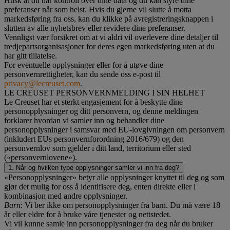
Husk at du har kontroll over dine data og du kan styre dine
preferanser når som helst. Hvis du gjerne vil slutte å motta
markedsføring fra oss, kan du klikke på avregistreringsknappen i
slutten av alle nyhetsbrev eller revidere dine preferanser.
Vennligst vær forsikret om at vi aldri vil overlevere dine detaljer til
tredjepartsorganisasjoner for deres egen markedsføring uten at du
har gitt tillatelse.
For eventuelle opplysninger eller for å utøve dine
personvernrettigheter, kan du sende oss e-post til
privacy@lecreuset.com
.
LE CREUSET PERSONVERNMELDING I SIN HELHET
Le Creuset har et sterkt engasjement for å beskytte dine
personopplysninger og ditt personvern, og denne meldingen
forklarer hvordan vi samler inn og behandler dine
personopplysninger i samsvar med EU-lovgivningen om personvern
(inkludert EUs personvernforordning 2016/679) og den
personvernlov som gjelder i ditt land, territorium eller sted
(«personvernlovene»).
1. Når og hvilken type opplysninger samler vi inn fra deg?
«Personopplysninger» betyr alle opplysninger knyttet til deg og som
gjør det mulig for oss å identifisere deg, enten direkte eller i
kombinasjon med andre opplysninger.
Barn
: Vi ber ikke om personopplysninger fra barn. Du må være 18
år eller eldre for å bruke våre tjenester og nettstedet.
Vi vil kunne samle inn personopplysninger fra deg når du bruker