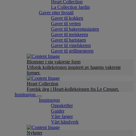
Heart Collection
La Collection Jardin
Gaver etter livsstil
Gaver til kokken
Gaver til verten
Gaver til bakeentusiasten
Gaver til teelskeren
Gaver til baristaen
Gaver til vinelskeren
Gaver til grillmesteren
Blomster i sin vakreste form
Utforsk kolleksjonen inspirert av hagens vakreste
former.
Heart Collection
Forelsk deg i Heart-kolleksjonen fra Le Creuset.
Inspirasjon
Inspirasjon
Oppskrifter
Guider
Våre farger
Vårt håndverk
Nyheter