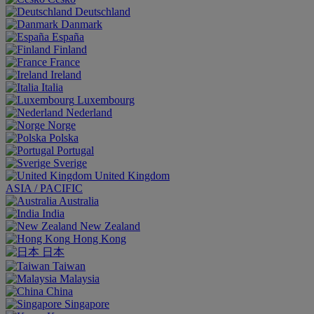
Deutschland
Danmark
España
Finland
France
Ireland
Italia
Luxembourg
Nederland
Norge
Polska
Portugal
Sverige
United Kingdom
ASIA / PACIFIC
Australia
India
New Zealand
Hong Kong
日本
Taiwan
Malaysia
China
Singapore