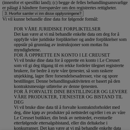
(innenfor et spesifikt land); (c) begge de felles behandlingsansvarlige
er pålagt å håndtere forespørsler om den registrertes rettigheter.
3. Hvorfor samler vi inn disse opplysningene?
Vi vil kunne behandle dine data for følgende formål:
FOR VÅRE JURIDISKE FORPLIKTELSER
Det kan være at vi må behandle enkelte data om deg for å
oppfylle våre juridiske forpliktelser og andre forpliktelser som
oppstår på grunnlag av instruksjoner som mottas fra
myndighetene.
FOR Å OPPRETTE EN KONTO I LE CREUSET
Vi vil bruke dine data for å opprette en konto i Le Creuset
som vil gi deg tilgang til en rekke fordeler tilegnet registrerte
brukere, for bedre å nyte våre tjenester, så som raskere
utsjekking, lagre flere forsendelsesadresser, vise og spore
bestillinger. Denne behandlingsaktiviteten er basert på den
kontraktsmessige utførelse av denne tjenesten.
FOR Å FORVALTE DINE BESTILLINGER OG LEVERE
VÅRE PRODUKTER, TJENESTER OG BISTAND TIL
DEG
Vi vil bruke dine data til å forvalte kontraktsforholdet med
deg, dine kjøp av produkter på nettstedet og/eller i en av våre
Le Creuset butikker, din bruk av nettstedet, eventuelle
etterfølgende ettersalgsbistand, eller din deltakelse i
konkurranser. Det kan være at vi må behandle enkelte data