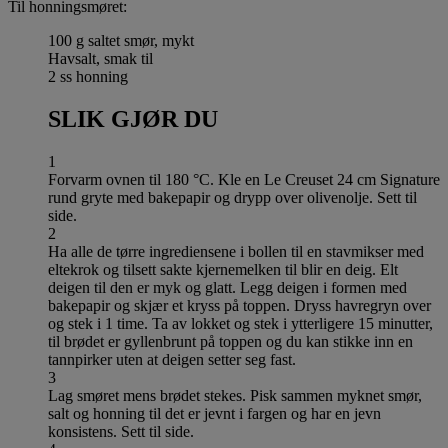
Til honningsmøret:
100 g saltet smør, mykt
Havsalt, smak til
2 ss honning
SLIK GJØR DU
1
Forvarm ovnen til 180 °C. Kle en Le Creuset 24 cm Signature
rund gryte med bakepapir og drypp over olivenolje. Sett til
side.
2
Ha alle de tørre ingrediensene i bollen til en stavmikser med
eltekrok og tilsett sakte kjernemelken til blir en deig. Elt
deigen til den er myk og glatt. Legg deigen i formen med
bakepapir og skjær et kryss på toppen. Dryss havregryn over
og stek i 1 time. Ta av lokket og stek i ytterligere 15 minutter,
til brødet er gyllenbrunt på toppen og du kan stikke inn en
tannpirker uten at deigen setter seg fast.
3
Lag smøret mens brødet stekes. Pisk sammen myknet smør,
salt og honning til det er jevnt i fargen og har en jevn
konsistens. Sett til side.