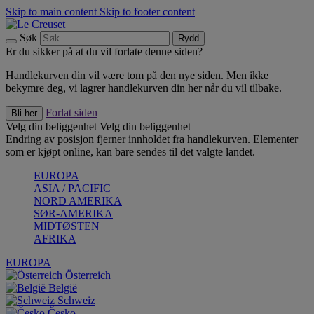
Skip to main content
Skip to footer content
Søk
Rydd
Er du sikker på at du vil forlate denne siden?
Handlekurven din vil være tom på den nye siden. Men ikke
bekymre deg, vi lagrer handlekurven din her når du vil tilbake.
Forlat siden
Bli her
Velg din beliggenhet
Velg din beliggenhet
Endring av posisjon fjerner innholdet fra handlekurven. Elementer
som er kjøpt online, kan bare sendes til det valgte landet.
EUROPA
ASIA / PACIFIC
NORD AMERIKA
SØR-AMERIKA
MIDTØSTEN
AFRIKA
EUROPA
Österreich
België
Schweiz
Česko