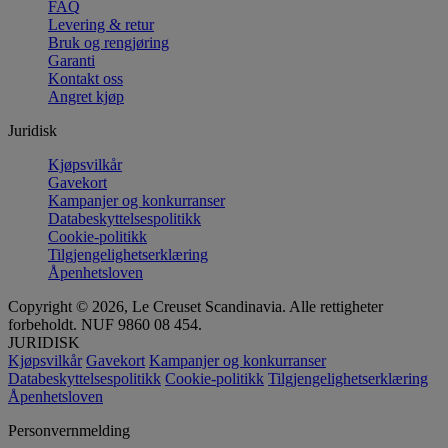
FAQ
Levering & retur
Bruk og rengjøring
Garanti
Kontakt oss
Angret kjøp
Juridisk
Kjøpsvilkår
Gavekort
Kampanjer og konkurranser
Databeskyttelsespolitikk
Cookie-politikk
Tilgjengelighetserklæring
Åpenhetsloven
Copyright © 2026, Le Creuset Scandinavia. Alle rettigheter
forbeholdt. NUF 9860 08 454.
JURIDISK
Kjøpsvilkår
Gavekort
Kampanjer og konkurranser
Databeskyttelsespolitikk
Cookie-politikk
Tilgjengelighetserklæring
Åpenhetsloven
Personvernmelding