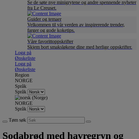
Se de søte nye minigrytene og andre spennende nyheter
fra Le Creuset.
Guider og temaer
Velkommen til vår verden av inspirerende trender,
farger og gode koketips.
Våre favorittoppskrifter
Skjem bort smaksløkene dine med herlige oppskrifter.
Logg på
Ønskeliste
Logg på
Ønskeliste
Region
NORGE
Språk
Språk
NORGE
Språk
Tøm søk
Sodabrød med havregryn og