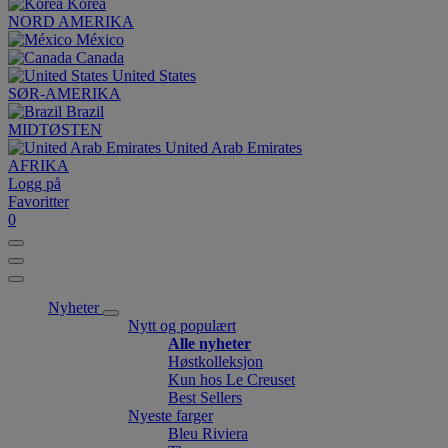
Korea
NORD AMERIKA
México
Canada
United States
SØR-AMERIKA
Brazil
MIDTØSTEN
United Arab Emirates
AFRIKA
Logg på
Favoritter
0
Nyheter
Nytt og populært
Alle nyheter
Høstkolleksjon
Kun hos Le Creuset
Best Sellers
Nyeste farger
Bleu Riviera