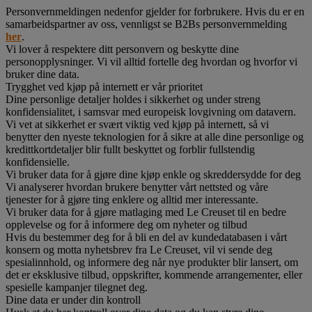
Personvernmeldingen nedenfor gjelder for forbrukere. Hvis du er en
samarbeidspartner av oss, vennligst se B2Bs personvernmelding
her
.
Vi lover å respektere ditt personvern og beskytte dine
personopplysninger. Vi vil alltid fortelle deg hvordan og hvorfor vi
bruker dine data.
Trygghet ved kjøp på internett er vår prioritet
Dine personlige detaljer holdes i sikkerhet og under streng
konfidensialitet, i samsvar med europeisk lovgivning om datavern.
Vi vet at sikkerhet er svært viktig ved kjøp på internett, så vi
benytter den nyeste teknologien for å sikre at alle dine personlige og
kredittkortdetaljer blir fullt beskyttet og forblir fullstendig
konfidensielle.
Vi bruker data for å gjøre dine kjøp enkle og skreddersydde for deg
Vi analyserer hvordan brukere benytter vårt nettsted og våre
tjenester for å gjøre ting enklere og alltid mer interessante.
Vi bruker data for å gjøre matlaging med Le Creuset til en bedre
opplevelse og for å informere deg om nyheter og tilbud
Hvis du bestemmer deg for å bli en del av kundedatabasen i vårt
konsern og motta nyhetsbrev fra Le Creuset, vil vi sende deg
spesialinnhold, og informere deg når nye produkter blir lansert, om
det er eksklusive tilbud, oppskrifter, kommende arrangementer, eller
spesielle kampanjer tilegnet deg.
Dine data er under din kontroll