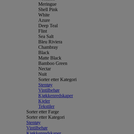
Meringue
Shell Pink
White
Azure
Deep Teal
Flint
Sea Salt
Bleu Riviera
Chambray
Black
Matte Black
Bamboo Green
Nectar
Nuit
Sorter etter Kategori
Stentøy
Vintilbehør
Kjøkkenredskaper
Kjeler
Tekstiler
Sorter etter Farge
Sorter etter Kategori
Stentøy
Vintilbehør
Kjøkkenredskaper