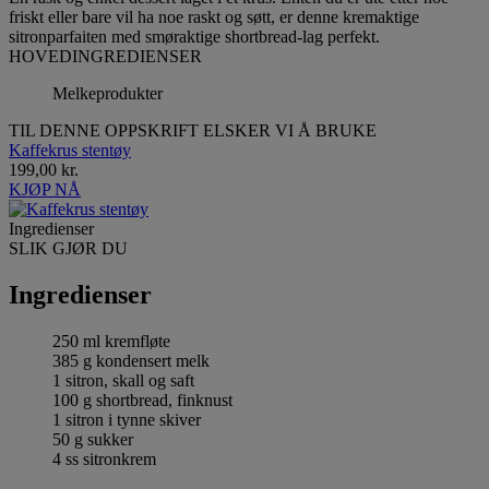
friskt eller bare vil ha noe raskt og søtt, er denne kremaktige
sitronparfaiten med smøraktige shortbread-lag perfekt.
HOVEDINGREDIENSER
Melkeprodukter
TIL DENNE OPPSKRIFT ELSKER VI Å BRUKE
Kaffekrus stentøy
199,00 kr.
KJØP NÅ
Ingredienser
SLIK GJØR DU
Ingredienser
250 ml kremfløte
385 g kondensert melk
1 sitron, skall og saft
100 g shortbread, finknust
1 sitron i tynne skiver
50 g sukker
4 ss sitronkrem