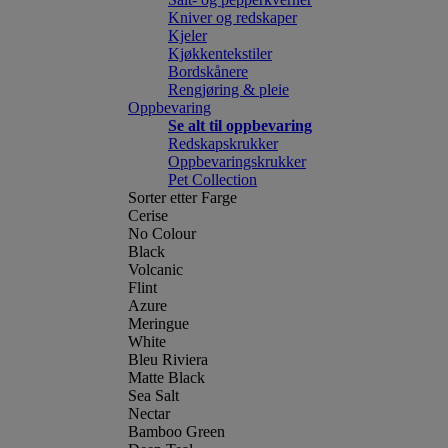
Kniver og redskaper
Kjeler
Kjøkkentekstiler
Bordskånere
Rengjøring & pleie
Oppbevaring
Se alt til oppbevaring
Redskapskrukker
Oppbevaringskrukker
Pet Collection
Sorter etter Farge
Cerise
No Colour
Black
Volcanic
Flint
Azure
Meringue
White
Bleu Riviera
Matte Black
Sea Salt
Nectar
Bamboo Green