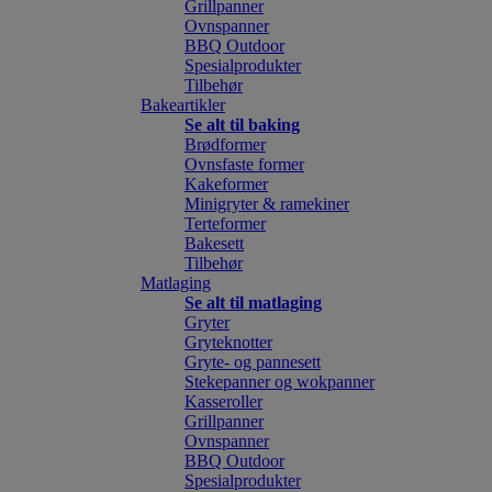
Grillpanner
Ovnspanner
BBQ Outdoor
Spesialprodukter
Tilbehør
Bakeartikler
Se alt til baking
Brødformer
Ovnsfaste former
Kakeformer
Minigryter & ramekiner
Terteformer
Bakesett
Tilbehør
Matlaging
Se alt til matlaging
Gryter
Gryteknotter
Gryte- og pannesett
Stekepanner og wokpanner
Kasseroller
Grillpanner
Ovnspanner
BBQ Outdoor
Spesialprodukter