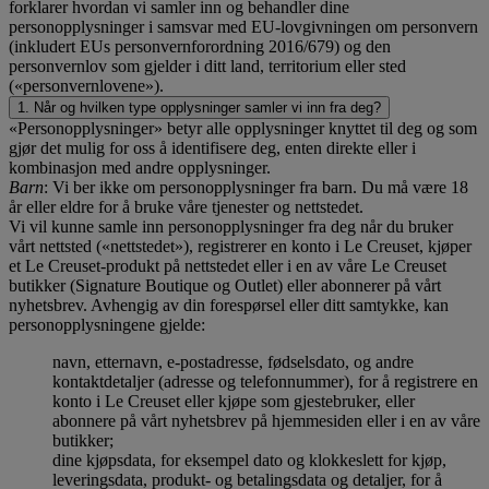
forklarer hvordan vi samler inn og behandler dine
personopplysninger i samsvar med EU-lovgivningen om personvern
(inkludert EUs personvernforordning 2016/679) og den
personvernlov som gjelder i ditt land, territorium eller sted
(«personvernlovene»).
1. Når og hvilken type opplysninger samler vi inn fra deg?
«Personopplysninger» betyr alle opplysninger knyttet til deg og som
gjør det mulig for oss å identifisere deg, enten direkte eller i
kombinasjon med andre opplysninger.
Barn
: Vi ber ikke om personopplysninger fra barn. Du må være 18
år eller eldre for å bruke våre tjenester og nettstedet.
Vi vil kunne samle inn personopplysninger fra deg når du bruker
vårt nettsted («nettstedet»), registrerer en konto i Le Creuset, kjøper
et Le Creuset-produkt på nettstedet eller i en av våre Le Creuset
butikker (Signature Boutique og Outlet) eller abonnerer på vårt
nyhetsbrev. Avhengig av din forespørsel eller ditt samtykke, kan
personopplysningene gjelde:
navn, etternavn, e-postadresse, fødselsdato, og andre
kontaktdetaljer (adresse og telefonnummer), for å registrere en
konto i Le Creuset eller kjøpe som gjestebruker, eller
abonnere på vårt nyhetsbrev på hjemmesiden eller i en av våre
butikker;
dine kjøpsdata, for eksempel dato og klokkeslett for kjøp,
leveringsdata, produkt- og betalingsdata og detaljer, for å