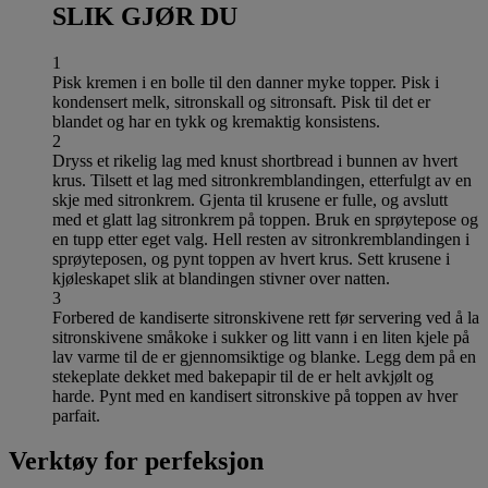
SLIK GJØR DU
1
Pisk kremen i en bolle til den danner myke topper. Pisk i
kondensert melk, sitronskall og sitronsaft. Pisk til det er
blandet og har en tykk og kremaktig konsistens.
2
Dryss et rikelig lag med knust shortbread i bunnen av hvert
krus. Tilsett et lag med sitronkremblandingen, etterfulgt av en
skje med sitronkrem. Gjenta til krusene er fulle, og avslutt
med et glatt lag sitronkrem på toppen. Bruk en sprøytepose og
en tupp etter eget valg. Hell resten av sitronkremblandingen i
sprøyteposen, og pynt toppen av hvert krus. Sett krusene i
kjøleskapet slik at blandingen stivner over natten.
3
Forbered de kandiserte sitronskivene rett før servering ved å la
sitronskivene småkoke i sukker og litt vann i en liten kjele på
lav varme til de er gjennomsiktige og blanke. Legg dem på en
stekeplate dekket med bakepapir til de er helt avkjølt og
harde. Pynt med en kandisert sitronskive på toppen av hver
parfait.
Verktøy for perfeksjon