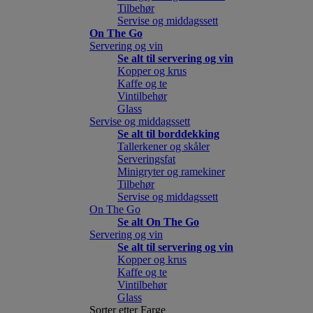
Tilbehør
Servise og middagssett
On The Go
Servering og vin
Se alt til servering og vin
Kopper og krus
Kaffe og te
Vintilbehør
Glass
Servise og middagssett
Se alt til borddekking
Tallerkener og skåler
Serveringsfat
Minigryter og ramekiner
Tilbehør
Servise og middagssett
On The Go
Se alt On The Go
Servering og vin
Se alt til servering og vin
Kopper og krus
Kaffe og te
Vintilbehør
Glass
Sorter etter Farge