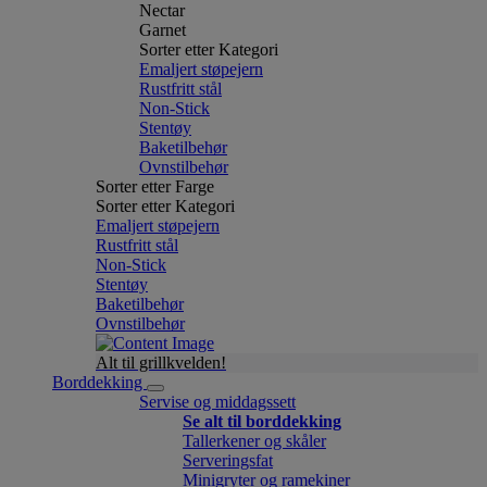
Nectar
Garnet
Sorter etter Kategori
Emaljert støpejern
Rustfritt stål
Non-Stick
Stentøy
Baketilbehør
Ovnstilbehør
Sorter etter Farge
Sorter etter Kategori
Emaljert støpejern
Rustfritt stål
Non-Stick
Stentøy
Baketilbehør
Ovnstilbehør
Alt til grillkvelden!
Borddekking
Servise og middagssett
Se alt til borddekking
Tallerkener og skåler
Serveringsfat
Minigryter og ramekiner