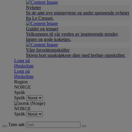
Nyheter
Se de søte nye minigrytene og andre spennende nyheter
fra Le Creuset.
Guider og temaer
Velkommen til vår verden av inspirerende trender,
farger og gode koketips.
Våre favorittoppskrifter
Skjem bort smaksløkene dine med herlige oppskrifter.
Logg på
Ønskeliste
Logg på
Ønskeliste
Region
NORGE
Språk
Språk
NORGE
Språk
Tøm søk