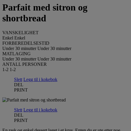
Parfait med sitron og
shortbread
VANSKELIGHET
Enkel
Enkel
FORBEREDELSESTID
Under 30 minutter
Under 30 minutter
MATLAGING
Under 30 minutter
Under 30 minutter
ANTALL PERSONER
1-2
1-2
Slett
Legg til i kokebok
DEL
PRINT
Slett
Legg til i kokebok
DEL
PRINT
En rask og enkel dessert laget i et krus. Enten du er ute etter noe