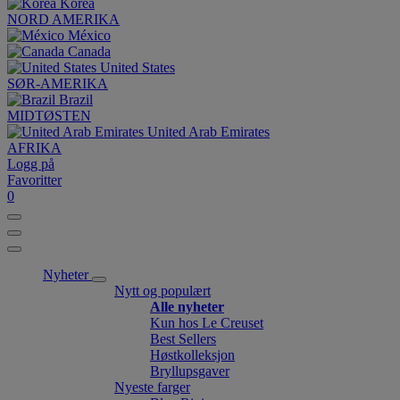
Korea
NORD AMERIKA
México
Canada
United States
SØR-AMERIKA
Brazil
MIDTØSTEN
United Arab Emirates
AFRIKA
Logg på
Favoritter
0
Nyheter
Nytt og populært
Alle nyheter
Kun hos Le Creuset
Best Sellers
Høstkolleksjon
Bryllupsgaver
Nyeste farger