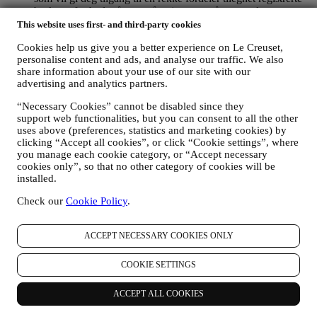
brukere, for bedre å nyte våre tjenester, så som raskere
utsjekking, lagre flere forsendelsesadresser, vise og spore
This website uses first- and third-party cookies
bestillinger. Denne behandlingsaktiviteten er basert på den
Cookies help us give you a better experience on Le Creuset,
kontraktsmessige utførelse av denne tjenesten.
personalise content and ads, and analyse our traffic. We also
FOR Å FORVALTE DINE BESTILLINGER OG LEVERE
share information about your use of our site with our
VÅRE PRODUKTER, TJENESTER OG BISTAND TIL
advertising and analytics partners.
DEG
Vi vil bruke dine data til å forvalte kontraktsforholdet med
“Necessary Cookies” cannot be disabled since they
deg, dine kjøp av produkter på nettstedet og/eller i en av våre
support web functionalities, but you can consent to all the other
Le Creuset butikker, din bruk av nettstedet, eventuelle
uses above (preferences, statistics and marketing cookies) by
etterfølgende ettersalgsbistand, eller din deltakelse i
clicking “Accept all cookies”, or click “Cookie settings”, where
konkurranser. Det kan være at vi må behandle enkelte data
you manage each cookie category, or “Accept necessary
om deg for våre administrative formål knyttet til
cookies only”, so that no other category of cookies will be
kontraktsforholdet med deg inkludert regnskapsføring,
installed.
regningsutskriving og revisjon, verifisering av betalingskort,
Check our
Cookie Policy
.
bedrageri-screening, trygghet, sikkerhet, systemtesting,
vedlikehold, og statistisk analyse, osv. Av og til kan vi ha
behov for å kontakte deg av administrative eller driftsmessige
ACCEPT NECESSARY COOKIES ONLY
grunner. For eksempel, for å sende deg bekreftelse på ditt
kjøp. Vi vil også bruke dine data til å svare på dine
COOKIE SETTINGS
forespørsler som sendes gjennom våre nettstedsskjemaer eller
andre kanaler. Denne behandlingsaktiviteten er basert på den
kontraktsmessige utførelse av våre e-handelstjenester.
ACCEPT ALL COOKIES
FOR Å INFORMERE DEG OM NYHETER ELLER
TILBUD PÅ LE CREUSET-PRODUKTER