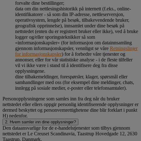
forvalte dine bestillinger;
data om din nettlesingshistorikk på internett (f.eks., online-
identifikatorer - så som din IP-adresse, nettleserversjon,
operativsystem, lengde på besøk, tilbakevendende bruker,
geografisk opprinnelse), innsamlet under dine besøk på
nettstedet (enten du er registrert bruker eller ikke), ved å bruke
logger og/eller sporingsteknikker så som
«informasjonskapsler» (for informasjon om datainnsamling
gjennom informasjonskapsler, vennligst se våre
Retningslinjer
for informasjonskapsler
) for å forbedre våre tjenester og
annonser, eller for vår statistiske analyse - i de fleste tilfeller
vil vi ikke være i stand til å identifisere deg fra disse
opplysningene.
dine tilbakemeldinger, forespørsler, klager, spørsmål eller
samhandlinger med oss (for eksempel dine meldinger, chats,
innlegg på sosiale medier, e-poster eller telefonsamtaler).
Personopplysningene som samles inn fra deg når du bruker
nettstedet eller ellers oppgir personlig identifiserende opplysninger er
dermed beskyttet og personvernrettighetene dine blir forklart i punkt
H) nedenfor.
2. Hvem samler inn dine opplysninger?
Den dataansvarlige for de e-handelstjenester som tilbys gjennom
nettstedet er Le Creuset Scandinavia, Taastrup Hovedgade 12, 2630
Taastrup, Danmark.