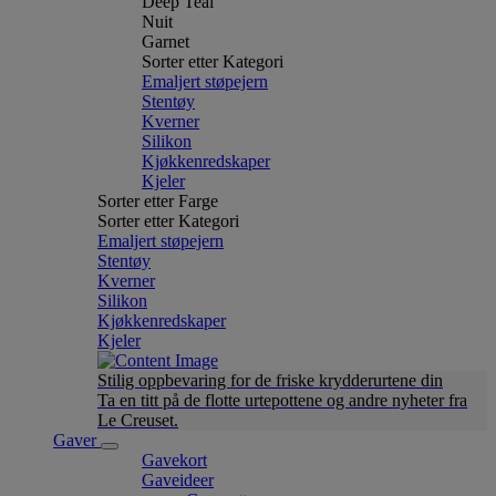
Deep Teal
Nuit
Garnet
Sorter etter Kategori
Emaljert støpejern
Stentøy
Kverner
Silikon
Kjøkkenredskaper
Kjeler
Sorter etter Farge
Sorter etter Kategori
Emaljert støpejern
Stentøy
Kverner
Silikon
Kjøkkenredskaper
Kjeler
Stilig oppbevaring for de friske krydderurtene din
Ta en titt på de flotte urtepottene og andre nyheter fra
Le Creuset.
Gaver
Gavekort
Gaveideer