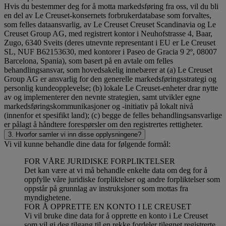
Hvis du bestemmer deg for å motta markedsføring fra oss, vil du bli
en del av Le Creuset-konsernets forbrukerdatabase som forvaltes,
som felles dataansvarlig, av Le Creuset Creuset Scandinavia og Le
Creuset Group AG, med registrert kontor i Neuhofstrasse 4, Baar,
Zugo, 6340 Sveits (deres utnevnte representant i EU er Le Creuset
SL, NUF B62153630, med kontorer i Paseo de Gracia 9 2º, 08007
Barcelona, Spania), som basert på en avtale om felles
behandlingsansvar, som hovedsakelig innebærer at (a) Le Creuset
Group AG er ansvarlig for den generelle markedsføringsstrategi og
personlig kundeopplevelse; (b) lokale Le Creuset-enheter drar nytte
av og implementerer den nevnte strategien, samt utvikler egne
markedsføringskommunikasjoner og -initiativ på lokalt nivå
(innenfor et spesifikt land); (c) begge de felles behandlingsansvarlige
er pålagt å håndtere forespørsler om den registrertes rettigheter.
3. Hvorfor samler vi inn disse opplysningene?
Vi vil kunne behandle dine data for følgende formål:
FOR VÅRE JURIDISKE FORPLIKTELSER
Det kan være at vi må behandle enkelte data om deg for å
oppfylle våre juridiske forpliktelser og andre forpliktelser som
oppstår på grunnlag av instruksjoner som mottas fra
myndighetene.
FOR Å OPPRETTE EN KONTO I LE CREUSET
Vi vil bruke dine data for å opprette en konto i Le Creuset
som vil gi deg tilgang til en rekke fordeler tilegnet registrerte