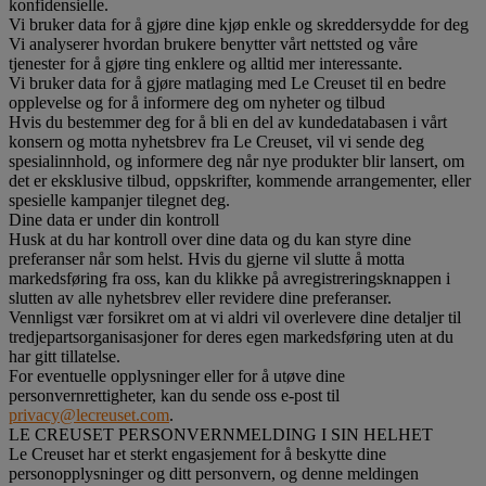
konfidensielle.
Vi bruker data for å gjøre dine kjøp enkle og skreddersydde for deg
Vi analyserer hvordan brukere benytter vårt nettsted og våre
tjenester for å gjøre ting enklere og alltid mer interessante.
Vi bruker data for å gjøre matlaging med Le Creuset til en bedre
opplevelse og for å informere deg om nyheter og tilbud
Hvis du bestemmer deg for å bli en del av kundedatabasen i vårt
konsern og motta nyhetsbrev fra Le Creuset, vil vi sende deg
spesialinnhold, og informere deg når nye produkter blir lansert, om
det er eksklusive tilbud, oppskrifter, kommende arrangementer, eller
spesielle kampanjer tilegnet deg.
Dine data er under din kontroll
Husk at du har kontroll over dine data og du kan styre dine
preferanser når som helst. Hvis du gjerne vil slutte å motta
markedsføring fra oss, kan du klikke på avregistreringsknappen i
slutten av alle nyhetsbrev eller revidere dine preferanser.
Vennligst vær forsikret om at vi aldri vil overlevere dine detaljer til
tredjepartsorganisasjoner for deres egen markedsføring uten at du
har gitt tillatelse.
For eventuelle opplysninger eller for å utøve dine
personvernrettigheter, kan du sende oss e-post til
privacy@lecreuset.com
.
LE CREUSET PERSONVERNMELDING I SIN HELHET
Le Creuset har et sterkt engasjement for å beskytte dine
personopplysninger og ditt personvern, og denne meldingen