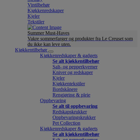
Vintilbehør
Kjøkkenredskaper
Kjeler
Tekstiler
Summer Must-Haves
Vakre sommerfarger og produkter fra Le Creuset som
du ikke kan leve uten.
Kjøkkentilbehør
Kjøkkenredskaper & gadgets
Se alt kjøkkentilbehør
Salt- og pepperkverner
Kniver og redskaper
Kjeler
Kjøkkentekstiler
Bordskånere
Rengjøring & pleie
Oppbevaring
Se alt til oppbevaring
Redskapskrukker
Oppbevaringskrukker
Pet Collection
Kjøkkenredskaper & gadgets
Se alt kjøkkentilbehør
Salt- og pepperkverner