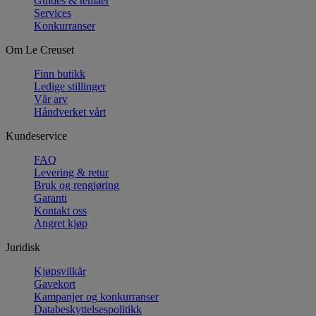
Guides & temaer
Services
Konkurranser
Om Le Creuset
Finn butikk
Ledige stillinger
Vår arv
Håndverket vårt
Kundeservice
FAQ
Levering & retur
Bruk og rengjøring
Garanti
Kontakt oss
Angret kjøp
Juridisk
Kjøpsvilkår
Gavekort
Kampanjer og konkurranser
Databeskyttelsespolitikk