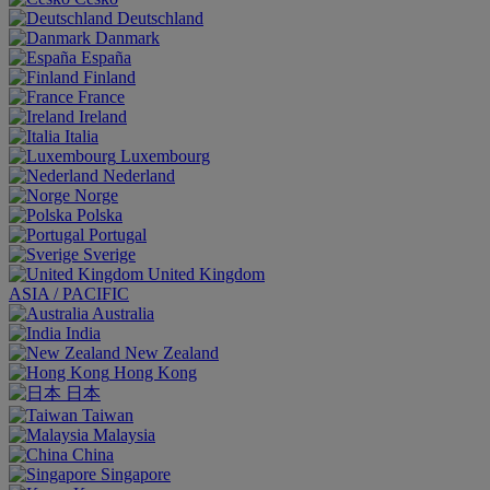
Deutschland
Danmark
España
Finland
France
Ireland
Italia
Luxembourg
Nederland
Norge
Polska
Portugal
Sverige
United Kingdom
ASIA / PACIFIC
Australia
India
New Zealand
Hong Kong
日本
Taiwan
Malaysia
China
Singapore