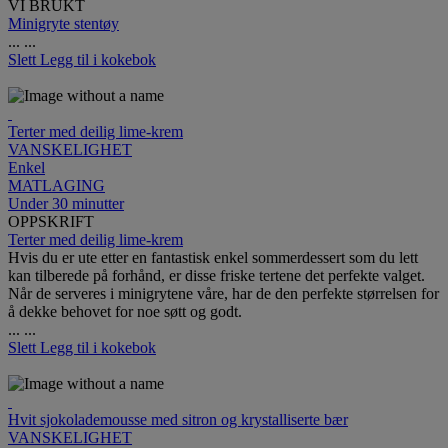
VI BRUKT
Minigryte stentøy
...
...
Slett
Legg til i kokebok
Terter med deilig lime-krem
VANSKELIGHET
Enkel
MATLAGING
Under 30 minutter
OPPSKRIFT
Terter med deilig lime-krem
Hvis du er ute etter en fantastisk enkel sommerdessert som du lett
kan tilberede på forhånd, er disse friske tertene det perfekte valget.
Når de serveres i minigrytene våre, har de den perfekte størrelsen for
å dekke behovet for noe søtt og godt.
...
...
Slett
Legg til i kokebok
Hvit sjokolademousse med sitron og krystalliserte bær
VANSKELIGHET