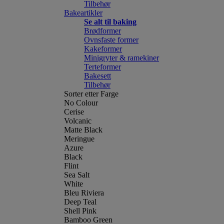
Tilbehør
Bakeartikler
Se alt til baking
Brødformer
Ovnsfaste former
Kakeformer
Minigryter & ramekiner
Terteformer
Bakesett
Tilbehør
Sorter etter Farge
No Colour
Cerise
Volcanic
Matte Black
Meringue
Azure
Black
Flint
Sea Salt
White
Bleu Riviera
Deep Teal
Shell Pink
Bamboo Green