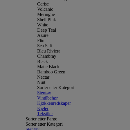
Cerise
Volcanic
Meringue
Shell Pink
White
Deep Teal
Azure
Flint
Sea Salt
Bleu Riviera
Chambray
Black
Matte Black
Bamboo Green
Nectar
Nuit
Sorter etter Kategori
Stentøy
Vintilbehør
Kjøkkenredskaper
Kjeler
Tekstiler
Sorter etter Farge
Sorter etter Kategori
Stentøy