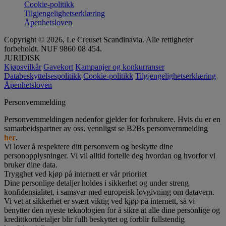
Cookie-politikk
Tilgjengelighetserklæring
Åpenhetsloven
Copyright © 2026, Le Creuset Scandinavia. Alle rettigheter
forbeholdt. NUF 9860 08 454.
JURIDISK
Kjøpsvilkår
Gavekort
Kampanjer og konkurranser
Databeskyttelsespolitikk
Cookie-politikk
Tilgjengelighetserklæring
Åpenhetsloven
Personvernmelding
Personvernmeldingen nedenfor gjelder for forbrukere. Hvis du er en
samarbeidspartner av oss, vennligst se B2Bs personvernmelding
her
.
Vi lover å respektere ditt personvern og beskytte dine
personopplysninger. Vi vil alltid fortelle deg hvordan og hvorfor vi
bruker dine data.
Trygghet ved kjøp på internett er vår prioritet
Dine personlige detaljer holdes i sikkerhet og under streng
konfidensialitet, i samsvar med europeisk lovgivning om datavern.
Vi vet at sikkerhet er svært viktig ved kjøp på internett, så vi
benytter den nyeste teknologien for å sikre at alle dine personlige og
kredittkortdetaljer blir fullt beskyttet og forblir fullstendig