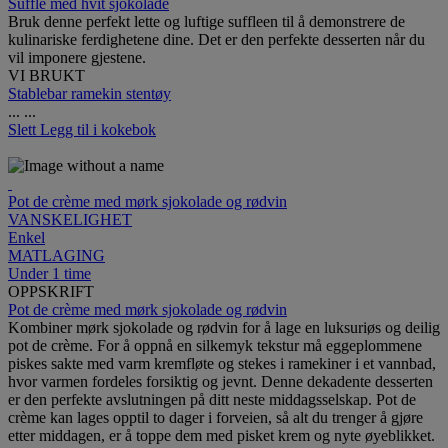
Suffle med hvit sjokolade
Bruk denne perfekt lette og luftige suffleen til å demonstrere de
kulinariske ferdighetene dine. Det er den perfekte desserten når du
vil imponere gjestene.
VI BRUKT
Stablebar ramekin stentøy
...
...
Slett
Legg til i kokebok
Pot de crème med mørk sjokolade og rødvin
VANSKELIGHET
Enkel
MATLAGING
Under 1 time
OPPSKRIFT
Pot de crème med mørk sjokolade og rødvin
Kombiner mørk sjokolade og rødvin for å lage en luksuriøs og deilig
pot de crème. For å oppnå en silkemyk tekstur må eggeplommene
piskes sakte med varm kremfløte og stekes i ramekiner i et vannbad,
hvor varmen fordeles forsiktig og jevnt. Denne dekadente desserten
er den perfekte avslutningen på ditt neste middagsselskap. Pot de
crème kan lages opptil to dager i forveien, så alt du trenger å gjøre
etter middagen, er å toppe dem med pisket krem og nyte øyeblikket.