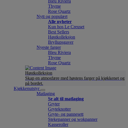
Bleu Riviera
Thyme
Rose Quartz
Nytt og populært
Alle nyheter
Kun hos Le Creuset
Best Sellers
Høstkolleksjon
Bryllupsgaver
Nyeste farger
Bleu Riviera
Thyme
Rose Quartz
Høstkolleksjon
Skap en atmosfære med høstens farger på kjøkkenet og
på bordet.
Kjøkkenutstyr
Matlaging
Se alt til matlaging
Gryter
Gryteknotter
Gryte- og pannesett
Stekepanner og wokpanner
Kasseroller