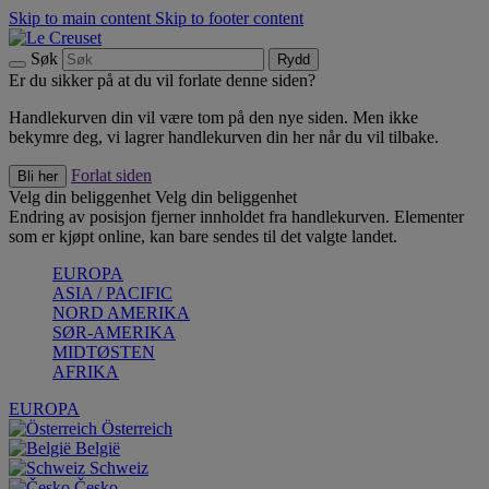
Skip to main content
Skip to footer content
Søk
Rydd
Er du sikker på at du vil forlate denne siden?
Handlekurven din vil være tom på den nye siden. Men ikke
bekymre deg, vi lagrer handlekurven din her når du vil tilbake.
Forlat siden
Bli her
Velg din beliggenhet
Velg din beliggenhet
Endring av posisjon fjerner innholdet fra handlekurven. Elementer
som er kjøpt online, kan bare sendes til det valgte landet.
EUROPA
ASIA / PACIFIC
NORD AMERIKA
SØR-AMERIKA
MIDTØSTEN
AFRIKA
EUROPA
Österreich
België
Schweiz
Česko