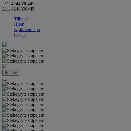
21114244390445
21114244390445
Tilbake
Hjem
Kjøkkenutstyr
Gryter
Se mer