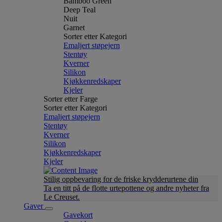
Bamboo Green
Deep Teal
Nuit
Garnet
Sorter etter Kategori
Emaljert støpejern
Stentøy
Kverner
Silikon
Kjøkkenredskaper
Kjeler
Sorter etter Farge
Sorter etter Kategori
Emaljert støpejern
Stentøy
Kverner
Silikon
Kjøkkenredskaper
Kjeler
Stilig oppbevaring for de friske krydderurtene din
Ta en titt på de flotte urtepottene og andre nyheter fra
Le Creuset.
Gaver
Gavekort