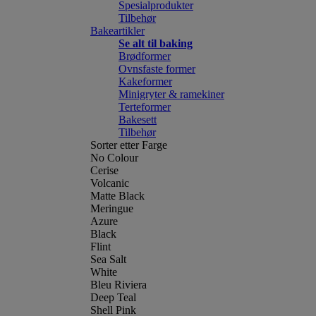
Spesialprodukter
Tilbehør
Bakeartikler
Se alt til baking
Brødformer
Ovnsfaste former
Kakeformer
Minigryter & ramekiner
Terteformer
Bakesett
Tilbehør
Sorter etter Farge
No Colour
Cerise
Volcanic
Matte Black
Meringue
Azure
Black
Flint
Sea Salt
White
Bleu Riviera
Deep Teal
Shell Pink