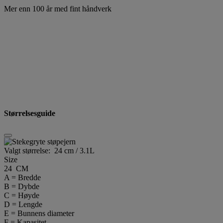
Mer enn 100 år med fint håndverk
Størrelsesguide
Valgt størrelse:
24 cm / 3.1L
Size
24 CM
A = Bredde
B = Dybde
C = Høyde
D = Lengde
E = Bunnens diameter
F = Kapasitet