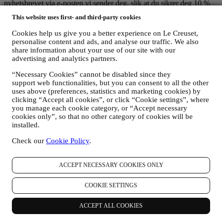
nyhetsbrevet via e-posten vi sender deg, slik at du sikrer deg 10 %
rabatt.
Vilkår og betingelser
gjelder.
This website uses first- and third-party cookies
Du samtykker til at Le Creuset Scandinavia og Le Creuset Group
Cookies help us give you a better experience on Le Creuset,
AG administrerer dataene dine som felles
personalise content and ads, and analyse our traffic. We also
dataansvarlige.
Databeskyttelsespolitikk
.
share information about your use of our site with our
advertising and analytics partners.
Takk for din påmelding!
“Necessary Cookies” cannot be disabled since they
Du vil snart motta oppdateringer fra Le Creuset.
support web functionalities, but you can consent to all the other
uses above (preferences, statistics and marketing cookies) by
Produkter
clicking “Accept all cookies”, or click “Cookie settings”, where
you manage each cookie category, or “Accept necessary
Kjøkkenutstyr
cookies only”, so that no other category of cookies will be
Borddekking
installed.
Kjøkkentilbehør
Gaver
Check our
Cookie Policy
.
Inspirasjon
ACCEPT NECESSARY COOKIES ONLY
Oppskrifter
Guides & temaer
COOKIE SETTINGS
Services
Konkurranser
ACCEPT ALL COOKIES
Om Le Creuset