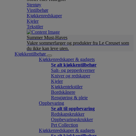
Stentøy
Vintilbehør
Kjøkkenredskaper
Kjeler
Tekstiler
Summer Must-Haves
Vakre sommerfarger og produkter fra Le Creuset som
du ikke kan leve uten.
Kjøkkentilbehør
Kjøkkenredskaper & gadgets
Se alt kjøkkentilbehør
Salt- og pepperkverner
Kniver og redskaper
Kjeler
Kjøkkentekstiler
Bordskånere
Rengjøring & pleie
Oppbevaring
Se alt til oppbevaring
Redskapskrukker
Oppbevaringskrukker
Pet Collection
Kjøkkenredskaper & gadgets
Se alt kjøkkentilbehør