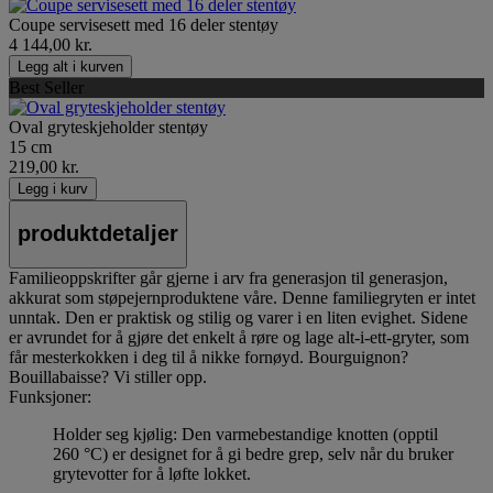
Coupe servisesett med 16 deler stentøy
4 144,00 kr.
Legg alt i kurven
Best Seller
Oval gryteskjeholder stentøy
15 cm
219,00 kr.
Legg i kurv
produktdetaljer
Familieoppskrifter går gjerne i arv fra generasjon til generasjon,
akkurat som støpejernproduktene våre. Denne familiegryten er intet
unntak. Den er praktisk og stilig og varer i en liten evighet. Sidene
er avrundet for å gjøre det enkelt å røre og lage alt-i-ett-gryter, som
får mesterkokken i deg til å nikke fornøyd. Bourguignon?
Bouillabaisse? Vi stiller opp.
Funksjoner:
Holder seg kjølig: Den varmebestandige knotten (opptil
260 °C) er designet for å gi bedre grep, selv når du bruker
grytevotter for å løfte lokket.