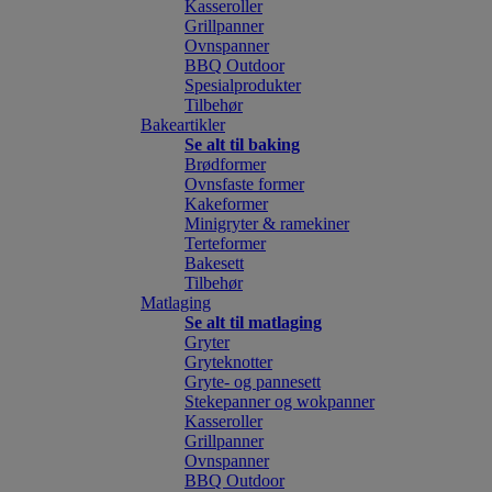
Kasseroller
Grillpanner
Ovnspanner
BBQ Outdoor
Spesialprodukter
Tilbehør
Bakeartikler
Se alt til baking
Brødformer
Ovnsfaste former
Kakeformer
Minigryter & ramekiner
Terteformer
Bakesett
Tilbehør
Matlaging
Se alt til matlaging
Gryter
Gryteknotter
Gryte- og pannesett
Stekepanner og wokpanner
Kasseroller
Grillpanner
Ovnspanner
BBQ Outdoor