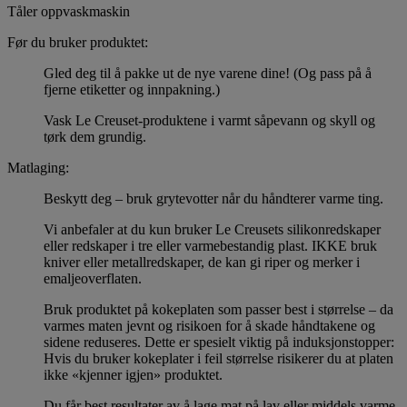
Tåler oppvaskmaskin
Før du bruker produktet:
Gled deg til å pakke ut de nye varene dine! (Og pass på å
fjerne etiketter og innpakning.)
Vask Le Creuset-produktene i varmt såpevann og skyll og
tørk dem grundig.
Matlaging:
Beskytt deg – bruk grytevotter når du håndterer varme ting.
Vi anbefaler at du kun bruker Le Creusets silikonredskaper
eller redskaper i tre eller varmebestandig plast. IKKE bruk
kniver eller metallredskaper, de kan gi riper og merker i
emaljeoverflaten.
Bruk produktet på kokeplaten som passer best i størrelse – da
varmes maten jevnt og risikoen for å skade håndtakene og
sidene reduseres. Dette er spesielt viktig på induksjonstopper:
Hvis du bruker kokeplater i feil størrelse risikerer du at platen
ikke «kjenner igjen» produktet.
Du får best resultater av å lage mat på lav eller middels varme