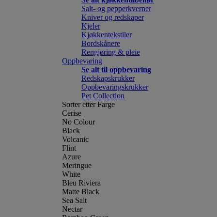
Salt- og pepperkverner
Kniver og redskaper
Kjeler
Kjøkkentekstiler
Bordskånere
Rengjøring & pleie
Oppbevaring
Se alt til oppbevaring
Redskapskrukker
Oppbevaringskrukker
Pet Collection
Sorter etter Farge
Cerise
No Colour
Black
Volcanic
Flint
Azure
Meringue
White
Bleu Riviera
Matte Black
Sea Salt
Nectar