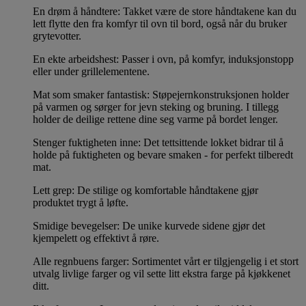
En drøm å håndtere: Takket være de store håndtakene kan du
lett flytte den fra komfyr til ovn til bord, også når du bruker
grytevotter.
En ekte arbeidshest: Passer i ovn, på komfyr, induksjonstopp
eller under grillelementene.
Mat som smaker fantastisk: Støpejernkonstruksjonen holder
på varmen og sørger for jevn steking og bruning. I tillegg
holder de deilige rettene dine seg varme på bordet lenger.
Stenger fuktigheten inne: Det tettsittende lokket bidrar til å
holde på fuktigheten og bevare smaken - for perfekt tilberedt
mat.
Lett grep: De stilige og komfortable håndtakene gjør
produktet trygt å løfte.
Smidige bevegelser: De unike kurvede sidene gjør det
kjempelett og effektivt å røre.
Alle regnbuens farger: Sortimentet vårt er tilgjengelig i et stort
utvalg livlige farger og vil sette litt ekstra farge på kjøkkenet
ditt.