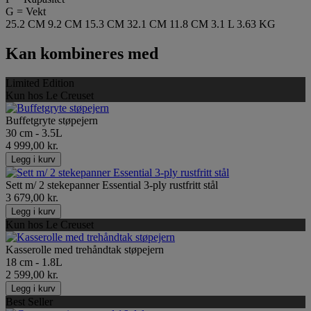
G = Vekt
25.2 CM
9.2 CM
15.3 CM
32.1 CM
11.8 CM
3.1 L
3.63 KG
Kan kombineres med
Limited Edition
Kun hos Le Creuset
Buffetgryte støpejern
30 cm - 3.5L
4 999,00 kr.
Legg i kurv
Sett m/ 2 stekepanner Essential 3-ply rustfritt stål
3 679,00 kr.
Legg i kurv
Kun hos Le Creuset
Kasserolle med trehåndtak støpejern
18 cm - 1.8L
2 599,00 kr.
Legg i kurv
Best Seller