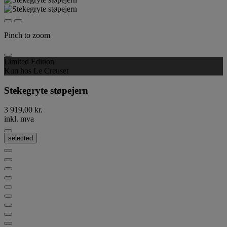
Pinch to zoom
Limited Edition
Kun hos Le Creuset
Stekegryte støpejern
3 919,00 kr.
inkl. mva
selected