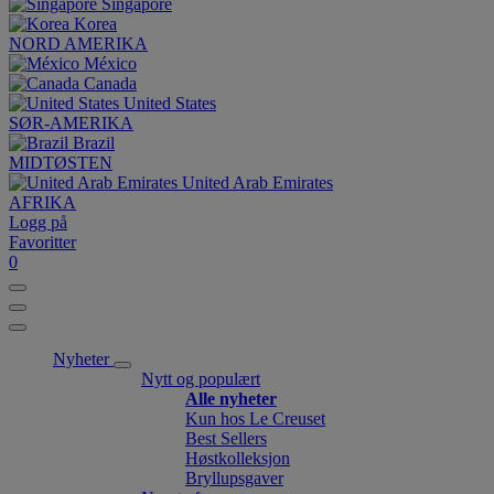
Singapore
Korea
NORD AMERIKA
México
Canada
United States
SØR-AMERIKA
Brazil
MIDTØSTEN
United Arab Emirates
AFRIKA
Logg på
Favoritter
0
Nyheter
Nytt og populært
Alle nyheter
Kun hos Le Creuset
Best Sellers
Høstkolleksjon
Bryllupsgaver