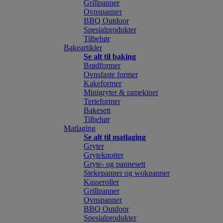
Grillpanner
Ovnspanner
BBQ Outdoor
Spesialprodukter
Tilbehør
Bakeartikler
Se alt til baking
Brødformer
Ovnsfaste former
Kakeformer
Minigryter & ramekiner
Terteformer
Bakesett
Tilbehør
Matlaging
Se alt til matlaging
Gryter
Gryteknotter
Gryte- og pannesett
Stekepanner og wokpanner
Kasseroller
Grillpanner
Ovnspanner
BBQ Outdoor
Spesialprodukter