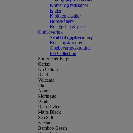
Kniver og redskaper
Kjeler
Kjøkkentekstiler
Bordskånere
Rengjøring & pleie
Oppbevaring
Se alt til oppbevaring
Redskapskrukker
Oppbevaringskrukker
Pet Collection
Sorter etter Farge
Cerise
No Colour
Black
Volcanic
Flint
Azure
Meringue
White
Bleu Riviera
Matte Black
Sea Salt
Nectar
Bamboo Green