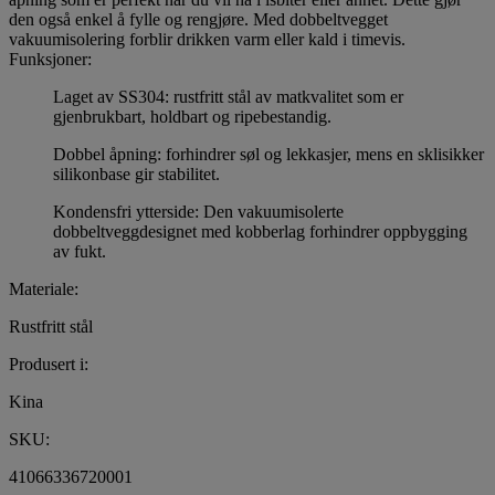
den også enkel å fylle og rengjøre. Med dobbeltvegget
vakuumisolering forblir drikken varm eller kald i timevis.
Funksjoner:
Laget av SS304: rustfritt stål av matkvalitet som er
gjenbrukbart, holdbart og ripebestandig.
Dobbel åpning: forhindrer søl og lekkasjer, mens en sklisikker
silikonbase gir stabilitet.
Kondensfri ytterside: Den vakuumisolerte
dobbeltveggdesignet med kobberlag forhindrer oppbygging
av fukt.
Materiale:
Rustfritt stål
Produsert i:
Kina
SKU:
41066336720001