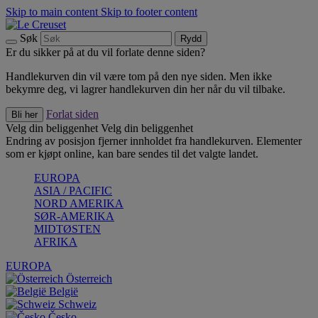
Skip to main content
Skip to footer content
Søk
Rydd
Er du sikker på at du vil forlate denne siden?
Handlekurven din vil være tom på den nye siden. Men ikke
bekymre deg, vi lagrer handlekurven din her når du vil tilbake.
Forlat siden
Bli her
Velg din beliggenhet
Velg din beliggenhet
Endring av posisjon fjerner innholdet fra handlekurven. Elementer
som er kjøpt online, kan bare sendes til det valgte landet.
EUROPA
ASIA / PACIFIC
NORD AMERIKA
SØR-AMERIKA
MIDTØSTEN
AFRIKA
EUROPA
Österreich
België
Schweiz
Česko