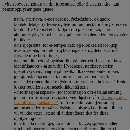
nyhetsbrev. Avhengig av din forespørsel eller ditt samtykke, kan
personopplysningene gjelde:
navn, etternavn, e-postadresse, fødselsdato, og andre
kontaktdetaljer (adresse og telefonnummer), for å registrere en
konto i Le Creuset eller kjøpe som gjestebruker, eller
abonnere på vårt nyhetsbrev på hjemmesiden eller i en av våre
butikker;
dine kjøpsdata, for eksempel dato og klokkeslett for kjøp,
leveringsdata, produkt- og betalingsdata og detaljer, for å
forvalte dine bestillinger;
data om din nettlesingshistorikk på internett (f.eks., online-
identifikatorer - så som din IP-adresse, nettleserversjon,
operativsystem, lengde på besøk, tilbakevendende bruker,
geografisk opprinnelse), innsamlet under dine besøk på
nettstedet (enten du er registrert bruker eller ikke), ved å bruke
logger og/eller sporingsteknikker så som
«informasjonskapsler» (for informasjon om datainnsamling
gjennom informasjonskapsler, vennligst se våre
Retningslinjer
for informasjonskapsler
) for å forbedre våre tjenester og
annonser, eller for vår statistiske analyse - i de fleste tilfeller
vil vi ikke være i stand til å identifisere deg fra disse
opplysningene.
dine tilbakemeldinger, forespørsler, klager, spørsmål eller
samhandlinger med oss (for eksempel dine meldinger, chats,