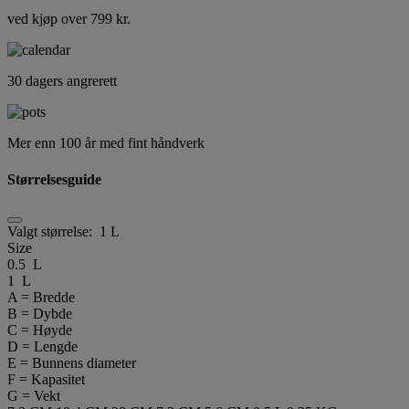
ved kjøp over 799 kr.
30 dagers angrerett
Mer enn 100 år med fint håndverk
Størrelsesguide
Valgt størrelse:
1 L
Size
0.5 L
1 L
A = Bredde
B = Dybde
C = Høyde
D = Lengde
E = Bunnens diameter
F = Kapasitet
G = Vekt