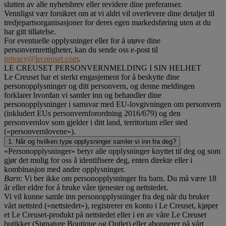
slutten av alle nyhetsbrev eller revidere dine preferanser.
Vennligst vær forsikret om at vi aldri vil overlevere dine detaljer til
tredjepartsorganisasjoner for deres egen markedsføring uten at du
har gitt tillatelse.
For eventuelle opplysninger eller for å utøve dine
personvernrettigheter, kan du sende oss e-post til
privacy@lecreuset.com
.
LE CREUSET PERSONVERNMELDING I SIN HELHET
Le Creuset har et sterkt engasjement for å beskytte dine
personopplysninger og ditt personvern, og denne meldingen
forklarer hvordan vi samler inn og behandler dine
personopplysninger i samsvar med EU-lovgivningen om personvern
(inkludert EUs personvernforordning 2016/679) og den
personvernlov som gjelder i ditt land, territorium eller sted
(«personvernlovene»).
1. Når og hvilken type opplysninger samler vi inn fra deg?
«Personopplysninger» betyr alle opplysninger knyttet til deg og som
gjør det mulig for oss å identifisere deg, enten direkte eller i
kombinasjon med andre opplysninger.
Barn
: Vi ber ikke om personopplysninger fra barn. Du må være 18
år eller eldre for å bruke våre tjenester og nettstedet.
Vi vil kunne samle inn personopplysninger fra deg når du bruker
vårt nettsted («nettstedet»), registrerer en konto i Le Creuset, kjøper
et Le Creuset-produkt på nettstedet eller i en av våre Le Creuset
butikker (Signature Boutique og Outlet) eller abonnerer på vårt