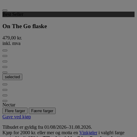
Best Seller
On The Go flaske
479,00 kr.
inkl. mva
selected
Nectar
Flere farger
Færre farger
Gave ved kjøp
Tilbudet er gyldig fra 01/08/2026–31.08.2026.
Kjøp for 2000 kr. eller mer og motta en
Vinkjøler
i valgfri farge