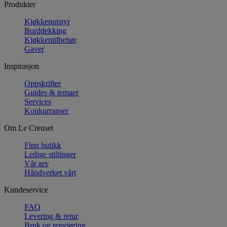
Produkter
Kjøkkenutstyr
Borddekking
Kjøkkentilbehør
Gaver
Inspirasjon
Oppskrifter
Guides & temaer
Services
Konkurranser
Om Le Creuset
Finn butikk
Ledige stillinger
Vår arv
Håndverket vårt
Kundeservice
FAQ
Levering & retur
Bruk og rengjøring