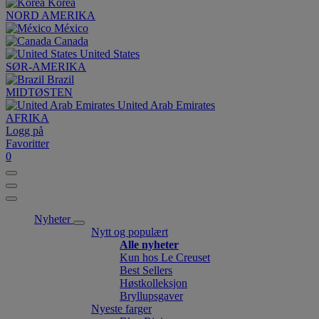
Korea
NORD AMERIKA
México
Canada
United States
SØR-AMERIKA
Brazil
MIDTØSTEN
United Arab Emirates
AFRIKA
Logg på
Favoritter
0
Nyheter
Nytt og populært
Alle nyheter
Kun hos Le Creuset
Best Sellers
Høstkolleksjon
Bryllupsgaver
Nyeste farger