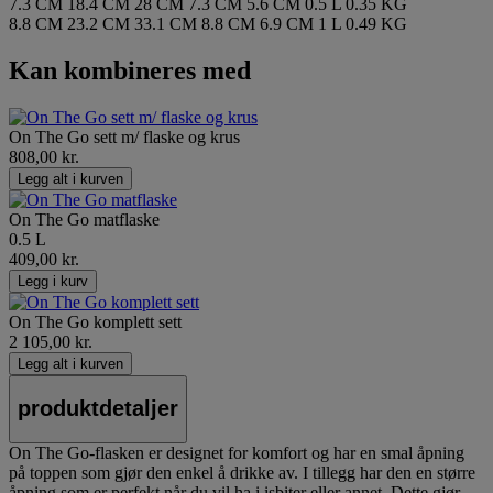
7.3 CM
18.4 CM
28 CM
7.3 CM
5.6 CM
0.5 L
0.35 KG
8.8 CM
23.2 CM
33.1 CM
8.8 CM
6.9 CM
1 L
0.49 KG
Kan kombineres med
On The Go sett m/ flaske og krus
808,00 kr.
Legg alt i kurven
On The Go matflaske
0.5 L
409,00 kr.
Legg i kurv
On The Go komplett sett
2 105,00 kr.
Legg alt i kurven
produktdetaljer
On The Go-flasken er designet for komfort og har en smal åpning
på toppen som gjør den enkel å drikke av. I tillegg har den en større
åpning som er perfekt når du vil ha i isbiter eller annet. Dette gjør