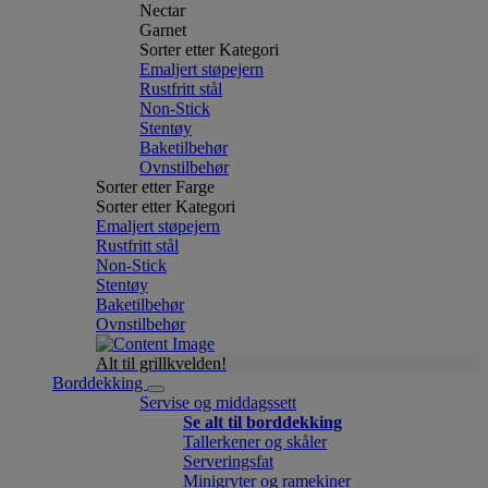
Nectar
Garnet
Sorter etter Kategori
Emaljert støpejern
Rustfritt stål
Non-Stick
Stentøy
Baketilbehør
Ovnstilbehør
Sorter etter Farge
Sorter etter Kategori
Emaljert støpejern
Rustfritt stål
Non-Stick
Stentøy
Baketilbehør
Ovnstilbehør
Alt til grillkvelden!
Borddekking
Servise og middagssett
Se alt til borddekking
Tallerkener og skåler
Serveringsfat
Minigryter og ramekiner