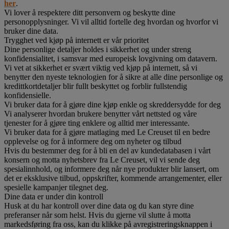
her
.
Vi lover å respektere ditt personvern og beskytte dine
personopplysninger. Vi vil alltid fortelle deg hvordan og hvorfor vi
bruker dine data.
Trygghet ved kjøp på internett er vår prioritet
Dine personlige detaljer holdes i sikkerhet og under streng
konfidensialitet, i samsvar med europeisk lovgivning om datavern.
Vi vet at sikkerhet er svært viktig ved kjøp på internett, så vi
benytter den nyeste teknologien for å sikre at alle dine personlige og
kredittkortdetaljer blir fullt beskyttet og forblir fullstendig
konfidensielle.
Vi bruker data for å gjøre dine kjøp enkle og skreddersydde for deg
Vi analyserer hvordan brukere benytter vårt nettsted og våre
tjenester for å gjøre ting enklere og alltid mer interessante.
Vi bruker data for å gjøre matlaging med Le Creuset til en bedre
opplevelse og for å informere deg om nyheter og tilbud
Hvis du bestemmer deg for å bli en del av kundedatabasen i vårt
konsern og motta nyhetsbrev fra Le Creuset, vil vi sende deg
spesialinnhold, og informere deg når nye produkter blir lansert, om
det er eksklusive tilbud, oppskrifter, kommende arrangementer, eller
spesielle kampanjer tilegnet deg.
Dine data er under din kontroll
Husk at du har kontroll over dine data og du kan styre dine
preferanser når som helst. Hvis du gjerne vil slutte å motta
markedsføring fra oss, kan du klikke på avregistreringsknappen i