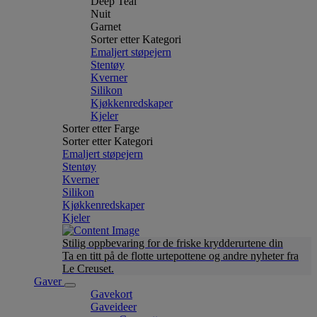
Deep Teal
Nuit
Garnet
Sorter etter Kategori
Emaljert støpejern
Stentøy
Kverner
Silikon
Kjøkkenredskaper
Kjeler
Sorter etter Farge
Sorter etter Kategori
Emaljert støpejern
Stentøy
Kverner
Silikon
Kjøkkenredskaper
Kjeler
Stilig oppbevaring for de friske krydderurtene din
Ta en titt på de flotte urtepottene og andre nyheter fra
Le Creuset.
Gaver
Gavekort
Gaveideer