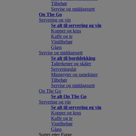
Tilbehør
Servise og middagssett
On The Go
Servering og vin
Se alt til servering og vin
Kopper og krus
Kaffe og te
Vintilbehør
Glass
Servise og middagssett
Se alt til borddekking
Tallerkener og skåler
Serveringsfat
Minigryter og ramekiner
Tilbehør
Servise og middagssett
On The Go
Se alt On The Go
Servering og vin
Se alt til servering og vin
Kopper og krus
Kaffe og te
Vintilbehør
Glass
Sorter etter Farge