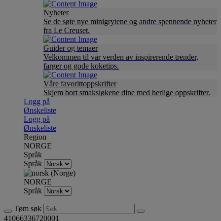
Nyheter
Se de søte nye minigrytene og andre spennende nyheter
fra Le Creuset.
Guider og temaer
Velkommen til vår verden av inspirerende trender,
farger og gode koketips.
Våre favorittoppskrifter
Skjem bort smaksløkene dine med herlige oppskrifter.
Logg på
Ønskeliste
Logg på
Ønskeliste
Region
NORGE
Språk
Språk
NORGE
Språk
Tøm søk
41066336720001