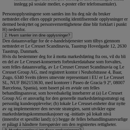
innlegg på sosiale medier, e-poster eller telefonsamtaler).
Personopplysningene som samles inn fra deg når du bruker
nettstedet eller ellers oppgir personlig identifiserende opplysninger er
dermed beskyttet og personvernrettighetene dine blir forklart i punkt
H) nedenfor.
2. Hvem samler inn dine opplysninger?
Den dataansvarlige for de e-handelstjenester som tilbys gjennom
nettstedet er Le Creuset Scandinavia, Taastrup Hovedgade 12, 2630
Taastrup, Danmark.
Hvis du bestemmer deg for å motta markedsføring fra oss, vil du bli
en del av Le Creuset-konsernets forbrukerdatabase som forvaltes,
som felles dataansvarlig, av Le Creuset Creuset Scandinavia og Le
Creuset Group AG, med registrert kontor i Neuhofstrasse 4, Baar,
Zugo, 6340 Sveits (deres utnevnte representant i EU er Le Creuset
SL, NUF B62153630, med kontorer i Paseo de Gracia 9 2º, 08007
Barcelona, Spania), som basert på en avtale om felles
behandlingsansvar, som hovedsakelig innebærer at (a) Le Creuset
Group AG er ansvarlig for den generelle markedsføringsstrategi og
personlig kundeopplevelse; (b) lokale Le Creuset-enheter drar nytte
av og implementerer den nevnte strategien, samt utvikler egne
markedsføringskommunikasjoner og -initiativ på lokalt nivå
(innenfor et spesifikt land); (c) begge de felles behandlingsansvarlige
er pålagt å håndtere forespørsler om den registrertes rettigheter.