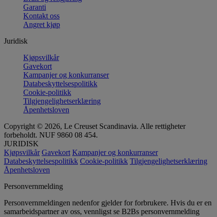
Garanti
Kontakt oss
Angret kjøp
Juridisk
Kjøpsvilkår
Gavekort
Kampanjer og konkurranser
Databeskyttelsespolitikk
Cookie-politikk
Tilgjengelighetserklæring
Åpenhetsloven
Copyright © 2026, Le Creuset Scandinavia. Alle rettigheter
forbeholdt. NUF 9860 08 454.
JURIDISK
Kjøpsvilkår
Gavekort
Kampanjer og konkurranser
Databeskyttelsespolitikk
Cookie-politikk
Tilgjengelighetserklæring
Åpenhetsloven
Personvernmelding
Personvernmeldingen nedenfor gjelder for forbrukere. Hvis du er en
samarbeidspartner av oss, vennligst se B2Bs personvernmelding