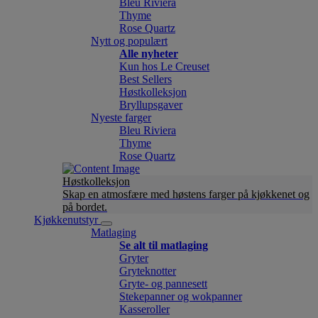
Bleu Riviera
Thyme
Rose Quartz
Nytt og populært
Alle nyheter
Kun hos Le Creuset
Best Sellers
Høstkolleksjon
Bryllupsgaver
Nyeste farger
Bleu Riviera
Thyme
Rose Quartz
Høstkolleksjon
Skap en atmosfære med høstens farger på kjøkkenet og
på bordet.
Kjøkkenutstyr
Matlaging
Se alt til matlaging
Gryter
Gryteknotter
Gryte- og pannesett
Stekepanner og wokpanner
Kasseroller