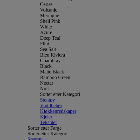
Cerise
Volcanic
Meringue
Shell Pink
White
Azure
Deep Teal
Flint
Sea Salt
Bleu Riviera
Chambray
Black
Matte Black
Bamboo Green
Nectar
Nuit
Sorter etter Kategori
Stentøy
Vintilbehør
Kjøkkenredskaper
Kjeler
Tekstiler
Sorter etter Farge
Sorter etter Kategori
Stentøy