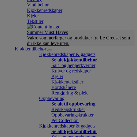
Vintilbehør
Kjøkkenredskaper
Kjeler
Tekstiler
Summer Must-Haves
Vakre sommerfarger og produkter fra Le Creuset som
du ikke kan leve uten.
Kjøkkentilbehør
Kjøkkenredskaper & gadgets
Se alt kjøkkentilbehør
Salt- og pepperkverner
Kniver og redskaper
Kjeler
Kjøkkentekstiler
Bordskånere
Rengjøring & pleie
Oppbevaring
Se alt til oppbevaring
Redskapskrukker
Oppbevaringskrukker
Pet Collection
Kjøkkenredskaper & gadgets
Se alt kjøkkentilbehør
Salt- og pepperkverner