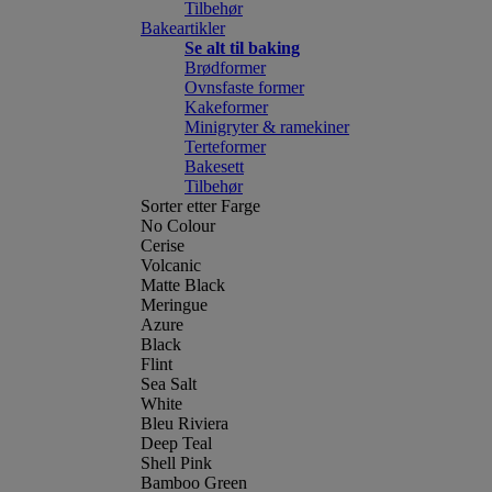
Tilbehør
Bakeartikler
Se alt til baking
Brødformer
Ovnsfaste former
Kakeformer
Minigryter & ramekiner
Terteformer
Bakesett
Tilbehør
Sorter etter Farge
No Colour
Cerise
Volcanic
Matte Black
Meringue
Azure
Black
Flint
Sea Salt
White
Bleu Riviera
Deep Teal
Shell Pink
Bamboo Green