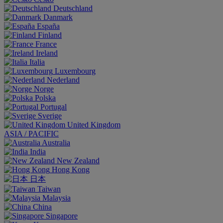
Deutschland
Danmark
España
Finland
France
Ireland
Italia
Luxembourg
Nederland
Norge
Polska
Portugal
Sverige
United Kingdom
ASIA / PACIFIC
Australia
India
New Zealand
Hong Kong
日本
Taiwan
Malaysia
China
Singapore