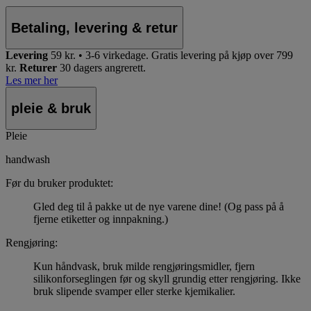
Betaling, levering & retur
Levering
59 kr. • 3-6 virkedage.
Gratis levering på kjøp over 799
kr.
Returer
30 dagers angrerett.
Les mer her
pleie & bruk
Pleie
handwash
Før du bruker produktet:
Gled deg til å pakke ut de nye varene dine! (Og pass på å
fjerne etiketter og innpakning.)
Rengjøring:
Kun håndvask, bruk milde rengjøringsmidler, fjern
silikonforseglingen før og skyll grundig etter rengjøring. Ikke
bruk slipende svamper eller sterke kjemikalier.