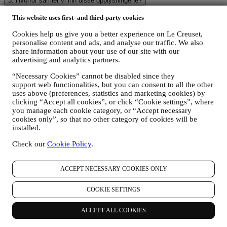
3. Hvorfor samler vi inn disse opplysningene?
Vi vil kunne behandle dine data for følgende formål:
This website uses first- and third-party cookies
FOR VÅRE JURIDISKE FORPLIKTELSER
Cookies help us give you a better experience on Le Creuset,
Det kan være at vi må behandle enkelte data om deg for å
personalise content and ads, and analyse our traffic. We also
oppfylle våre juridiske forpliktelser og andre forpliktelser som
share information about your use of our site with our
oppstår på grunnlag av instruksjoner som mottas fra
advertising and analytics partners.
myndighetene.
FOR Å OPPRETTE EN KONTO I LE CREUSET
“Necessary Cookies” cannot be disabled since they
Vi vil bruke dine data for å opprette en konto i Le Creuset
support web functionalities, but you can consent to all the other
som vil gi deg tilgang til en rekke fordeler tilegnet registrerte
uses above (preferences, statistics and marketing cookies) by
brukere, for bedre å nyte våre tjenester, så som raskere
clicking “Accept all cookies”, or click “Cookie settings”, where
utsjekking, lagre flere forsendelsesadresser, vise og spore
you manage each cookie category, or “Accept necessary
bestillinger. Denne behandlingsaktiviteten er basert på den
cookies only”, so that no other category of cookies will be
kontraktsmessige utførelse av denne tjenesten.
installed.
FOR Å FORVALTE DINE BESTILLINGER OG LEVERE
Check our
Cookie Policy
.
VÅRE PRODUKTER, TJENESTER OG BISTAND TIL
DEG
Vi vil bruke dine data til å forvalte kontraktsforholdet med
ACCEPT NECESSARY COOKIES ONLY
deg, dine kjøp av produkter på nettstedet og/eller i en av våre
Le Creuset butikker, din bruk av nettstedet, eventuelle
COOKIE SETTINGS
etterfølgende ettersalgsbistand, eller din deltakelse i
konkurranser. Det kan være at vi må behandle enkelte data
om deg for våre administrative formål knyttet til
ACCEPT ALL COOKIES
kontraktsforholdet med deg inkludert regnskapsføring,