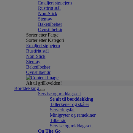
Emaljert støpejern
Rustfritt stål
Non-Stick
Stentøy
Baketilbehør
Ovnstilbehør
Sorter etter Farge
Sorter etter Kategori
Emaljert støpejern
Rustfritt stål
Non-Stick
Stentøy
Baketilbehør
Ovnstilbehør
Alt til grillkvelden!
Borddekking
Servise og middagssett
Se alt til borddekking
Tallerkener og skåler
Serveringsfat
Minigryter og ramekiner
Tilbehør
Servise og middagssett
On The Go