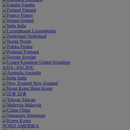
España
Finland
France
Ireland
Italia
Luxembourg
Nederland
Norge
Polska
Portugal
Sverige
United Kingdom
ASIA / PACIFIC
Australia
India
New Zealand
Hong Kong
日本
Taiwan
Malaysia
China
Singapore
Korea
NORD AMERIKA