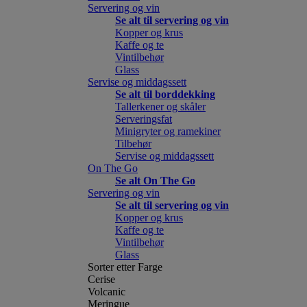
Servering og vin
Se alt til servering og vin
Kopper og krus
Kaffe og te
Vintilbehør
Glass
Servise og middagssett
Se alt til borddekking
Tallerkener og skåler
Serveringsfat
Minigryter og ramekiner
Tilbehør
Servise og middagssett
On The Go
Se alt On The Go
Servering og vin
Se alt til servering og vin
Kopper og krus
Kaffe og te
Vintilbehør
Glass
Sorter etter Farge
Cerise
Volcanic
Meringue