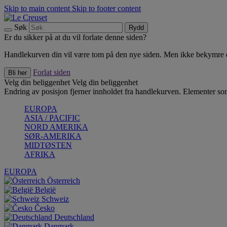
Skip to main content
Skip to footer content
Søk
Rydd
Er du sikker på at du vil forlate denne siden?
Handlekurven din vil være tom på den nye siden. Men ikke bekymre deg
Forlat siden
Bli her
Velg din beliggenhet
Velg din beliggenhet
Endring av posisjon fjerner innholdet fra handlekurven. Elementer som 
EUROPA
ASIA / PACIFIC
NORD AMERIKA
SØR-AMERIKA
MIDTØSTEN
AFRIKA
EUROPA
Österreich
België
Schweiz
Česko
Deutschland
Danmark