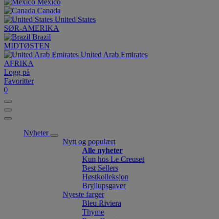
México
Canada
United States
SØR-AMERIKA
Brazil
MIDTØSTEN
United Arab Emirates
AFRIKA
Logg på
Favoritter
0
Nyheter
Nytt og populært
Alle nyheter
Kun hos Le Creuset
Best Sellers
Høstkolleksjon
Bryllupsgaver
Nyeste farger
Bleu Riviera
Thyme