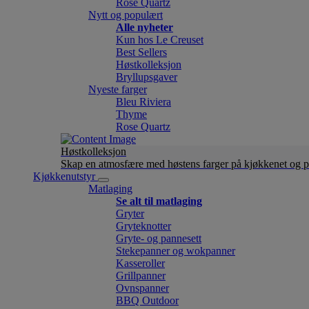
Rose Quartz
Nytt og populært
Alle nyheter
Kun hos Le Creuset
Best Sellers
Høstkolleksjon
Bryllupsgaver
Nyeste farger
Bleu Riviera
Thyme
Rose Quartz
Høstkolleksjon
Skap en atmosfære med høstens farger på kjøkkenet og p
Kjøkkenutstyr
Matlaging
Se alt til matlaging
Gryter
Gryteknotter
Gryte- og pannesett
Stekepanner og wokpanner
Kasseroller
Grillpanner
Ovnspanner
BBQ Outdoor