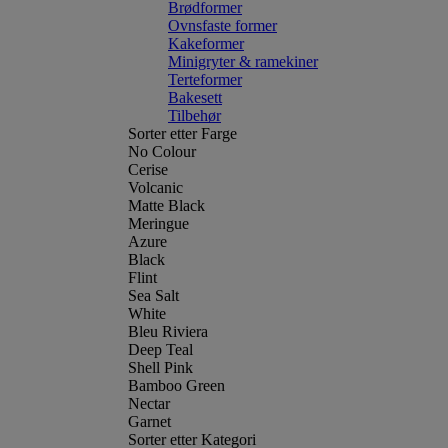
Brødformer
Ovnsfaste former
Kakeformer
Minigryter & ramekiner
Terteformer
Bakesett
Tilbehør
Sorter etter Farge
No Colour
Cerise
Volcanic
Matte Black
Meringue
Azure
Black
Flint
Sea Salt
White
Bleu Riviera
Deep Teal
Shell Pink
Bamboo Green
Nectar
Garnet
Sorter etter Kategori