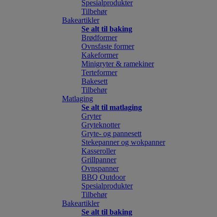
Spesialprodukter
Tilbehør
Bakeartikler
Se alt til baking
Brødformer
Ovnsfaste former
Kakeformer
Minigryter & ramekiner
Terteformer
Bakesett
Tilbehør
Matlaging
Se alt til matlaging
Gryter
Gryteknotter
Gryte- og pannesett
Stekepanner og wokpanner
Kasseroller
Grillpanner
Ovnspanner
BBQ Outdoor
Spesialprodukter
Tilbehør
Bakeartikler
Se alt til baking