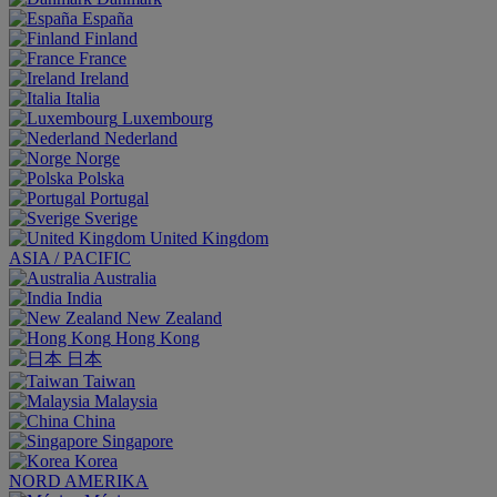
España
Finland
France
Ireland
Italia
Luxembourg
Nederland
Norge
Polska
Portugal
Sverige
United Kingdom
ASIA / PACIFIC
Australia
India
New Zealand
Hong Kong
日本
Taiwan
Malaysia
China
Singapore
Korea
NORD AMERIKA