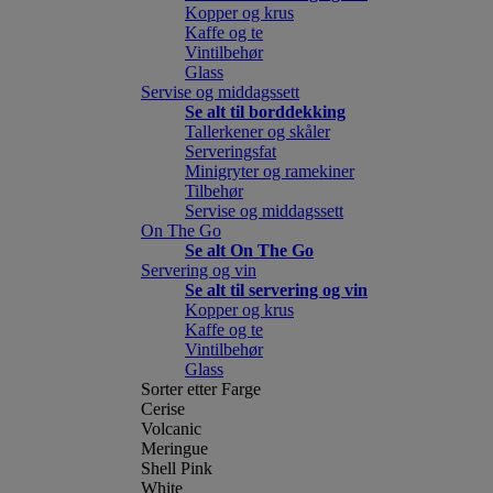
Kopper og krus
Kaffe og te
Vintilbehør
Glass
Servise og middagssett
Se alt til borddekking
Tallerkener og skåler
Serveringsfat
Minigryter og ramekiner
Tilbehør
Servise og middagssett
On The Go
Se alt On The Go
Servering og vin
Se alt til servering og vin
Kopper og krus
Kaffe og te
Vintilbehør
Glass
Sorter etter Farge
Cerise
Volcanic
Meringue
Shell Pink
White