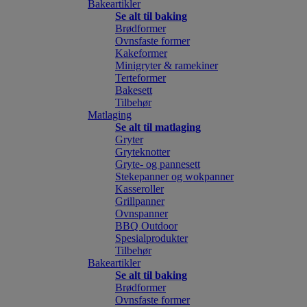
Bakeartikler
Se alt til baking
Brødformer
Ovnsfaste former
Kakeformer
Minigryter & ramekiner
Terteformer
Bakesett
Tilbehør
Matlaging
Se alt til matlaging
Gryter
Gryteknotter
Gryte- og pannesett
Stekepanner og wokpanner
Kasseroller
Grillpanner
Ovnspanner
BBQ Outdoor
Spesialprodukter
Tilbehør
Bakeartikler
Se alt til baking
Brødformer
Ovnsfaste former