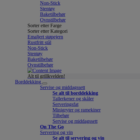
Non-Stick
Stentøy
Baketilbehør
Ovnstilbehør
Sorter etter Farge
Sorter etter Kategori
Emaljert støpejern
Rustfritt stål
Non-Stick
Stentøy
Baketilbehør
Ovnstilbehør
Alt til grillkvelden!
Borddekking
Servise og middagssett
Se alt til borddekking
Tallerkener og skåler
Serveringsfat
Minigryter og ramekiner
Tilbehør
Servise og middagssett
On The Go
Servering og vin
Se alt til servering og vin