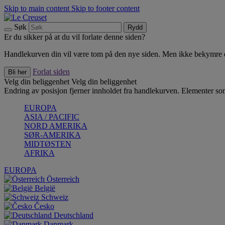
Skip to main content
Skip to footer content
Søk
Rydd
Er du sikker på at du vil forlate denne siden?
Handlekurven din vil være tom på den nye siden. Men ikke bekymre deg
Forlat siden
Bli her
Velg din beliggenhet
Velg din beliggenhet
Endring av posisjon fjerner innholdet fra handlekurven. Elementer som 
EUROPA
ASIA / PACIFIC
NORD AMERIKA
SØR-AMERIKA
MIDTØSTEN
AFRIKA
EUROPA
Österreich
België
Schweiz
Česko
Deutschland
Danmark