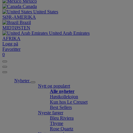
México
Canada
United States
SØR-AMERIKA
Brazil
MIDTØSTEN
United Arab Emirates
AFRIKA
Logg på
Favoritter
0
Nyheter
Nytt og populært
Alle nyheter
Høstkolleksjon
Kun hos Le Creuset
Best Sellers
Nyeste farger
Bleu Riviera
Thyme
Rose Quartz