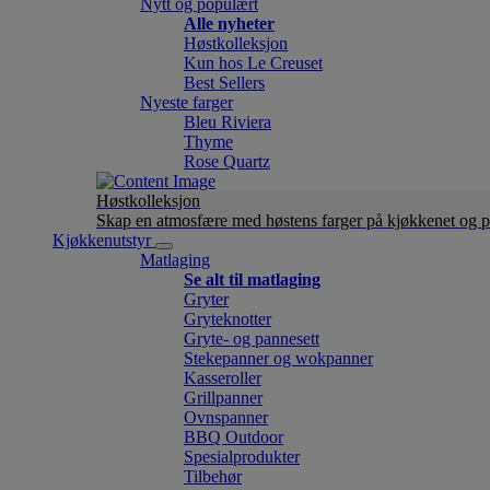
Nytt og populært
Alle nyheter
Høstkolleksjon
Kun hos Le Creuset
Best Sellers
Nyeste farger
Bleu Riviera
Thyme
Rose Quartz
Høstkolleksjon
Skap en atmosfære med høstens farger på kjøkkenet og p
Kjøkkenutstyr
Matlaging
Se alt til matlaging
Gryter
Gryteknotter
Gryte- og pannesett
Stekepanner og wokpanner
Kasseroller
Grillpanner
Ovnspanner
BBQ Outdoor
Spesialprodukter
Tilbehør