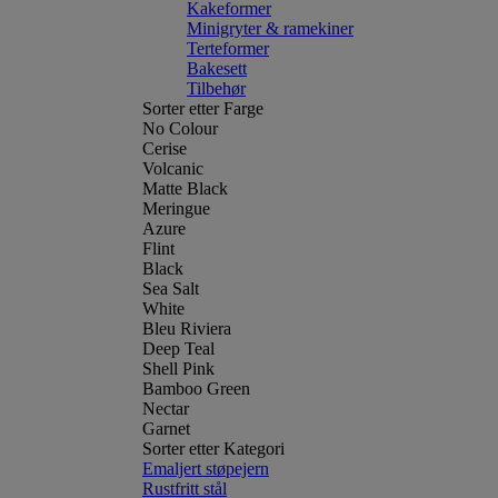
Kakeformer
Minigryter & ramekiner
Terteformer
Bakesett
Tilbehør
Sorter etter Farge
No Colour
Cerise
Volcanic
Matte Black
Meringue
Azure
Flint
Black
Sea Salt
White
Bleu Riviera
Deep Teal
Shell Pink
Bamboo Green
Nectar
Garnet
Sorter etter Kategori
Emaljert støpejern
Rustfritt stål