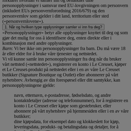
forklarer hvordan vi samler inn og behandler dine
personopplysninger i samsvar med EU-lovgivningen om personvern
(inkludert EUs personvernforordning 2016/679) og den
personvernlov som gjelder i ditt land, territorium eller sted
(«personvernlovene»).
1. Når og hvilken type opplysninger samler vi inn fra deg?
«Personopplysninger» betyr alle opplysninger knyttet til deg og som
gjør det mulig for oss å identifisere deg, enten direkte eller i
kombinasjon med andre opplysninger.
Barn
: Vi ber ikke om personopplysninger fra barn. Du må være 18
år eller eldre for å bruke våre tjenester og nettstedet.
Vi vil kunne samle inn personopplysninger fra deg når du bruker
vårt nettsted («nettstedet»), registrerer en konto i Le Creuset, kjøper
et Le Creuset-produkt på nettstedet eller i en av våre Le Creuset
butikker (Signature Boutique og Outlet) eller abonnerer på vårt
nyhetsbrev. Avhengig av din forespørsel eller ditt samtykke, kan
personopplysningene gjelde:
navn, etternavn, e-postadresse, fødselsdato, og andre
kontaktdetaljer (adresse og telefonnummer), for å registrere en
konto i Le Creuset eller kjøpe som gjestebruker, eller
abonnere på vårt nyhetsbrev på hjemmesiden eller i en av våre
butikker;
dine kjøpsdata, for eksempel dato og klokkeslett for kjøp,
leveringsdata, produkt- og betalingsdata og detaljer, for å