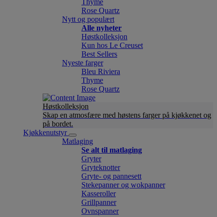
Thyme
Rose Quartz
Nytt og populært
Alle nyheter
Høstkolleksjon
Kun hos Le Creuset
Best Sellers
Nyeste farger
Bleu Riviera
Thyme
Rose Quartz
Høstkolleksjon
Skap en atmosfære med høstens farger på kjøkkenet og
på bordet.
Kjøkkenutstyr
Matlaging
Se alt til matlaging
Gryter
Gryteknotter
Gryte- og pannesett
Stekepanner og wokpanner
Kasseroller
Grillpanner
Ovnspanner