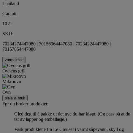
Thailand
Garanti:
10 år
SKU:
70234274447080 | 70156964447080 | 70234224447080 |
70157854447080
varmekilde
Ovnens grill
Mikroovn
Ovn
pleie & bruk
Før du bruker produktet:
Gled deg til å pakke ut det nye du har kjøpt. (Og pass på at du
tar av lapper og emballasje.)
Vask produktene fra Le Creuset i varmt såpevann, skyll og