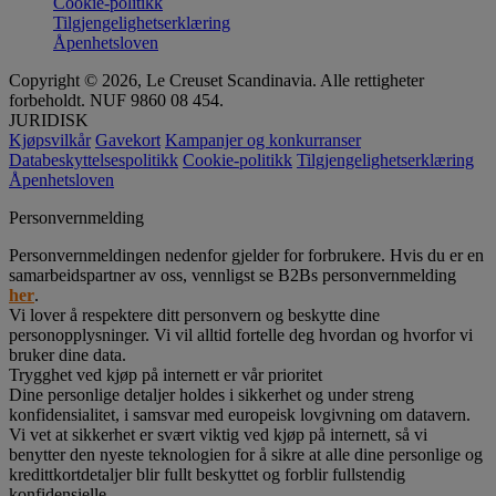
Cookie-politikk
Tilgjengelighetserklæring
Åpenhetsloven
Copyright © 2026, Le Creuset Scandinavia. Alle rettigheter
forbeholdt. NUF 9860 08 454.
JURIDISK
Kjøpsvilkår
Gavekort
Kampanjer og konkurranser
Databeskyttelsespolitikk
Cookie-politikk
Tilgjengelighetserklæring
Åpenhetsloven
Personvernmelding
Personvernmeldingen nedenfor gjelder for forbrukere. Hvis du er en
samarbeidspartner av oss, vennligst se B2Bs personvernmelding
her
.
Vi lover å respektere ditt personvern og beskytte dine
personopplysninger. Vi vil alltid fortelle deg hvordan og hvorfor vi
bruker dine data.
Trygghet ved kjøp på internett er vår prioritet
Dine personlige detaljer holdes i sikkerhet og under streng
konfidensialitet, i samsvar med europeisk lovgivning om datavern.
Vi vet at sikkerhet er svært viktig ved kjøp på internett, så vi
benytter den nyeste teknologien for å sikre at alle dine personlige og
kredittkortdetaljer blir fullt beskyttet og forblir fullstendig
konfidensielle.