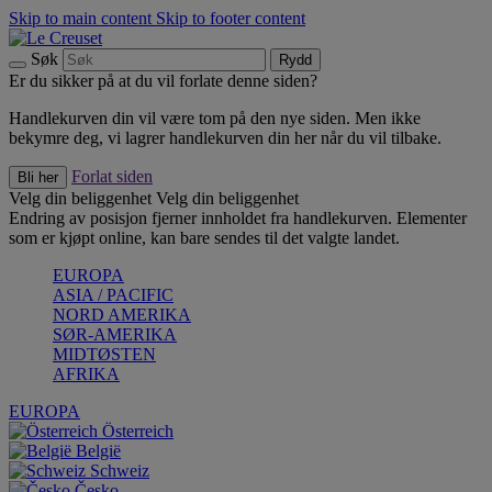
Skip to main content
Skip to footer content
Søk
Rydd
Er du sikker på at du vil forlate denne siden?
Handlekurven din vil være tom på den nye siden. Men ikke
bekymre deg, vi lagrer handlekurven din her når du vil tilbake.
Forlat siden
Bli her
Velg din beliggenhet
Velg din beliggenhet
Endring av posisjon fjerner innholdet fra handlekurven. Elementer
som er kjøpt online, kan bare sendes til det valgte landet.
EUROPA
ASIA / PACIFIC
NORD AMERIKA
SØR-AMERIKA
MIDTØSTEN
AFRIKA
EUROPA
Österreich
België
Schweiz
Česko