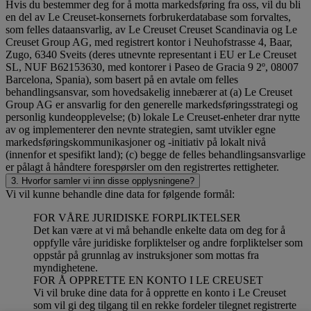
Hvis du bestemmer deg for å motta markedsføring fra oss, vil du bli
en del av Le Creuset-konsernets forbrukerdatabase som forvaltes,
som felles dataansvarlig, av Le Creuset Creuset Scandinavia og Le
Creuset Group AG, med registrert kontor i Neuhofstrasse 4, Baar,
Zugo, 6340 Sveits (deres utnevnte representant i EU er Le Creuset
SL, NUF B62153630, med kontorer i Paseo de Gracia 9 2º, 08007
Barcelona, Spania), som basert på en avtale om felles
behandlingsansvar, som hovedsakelig innebærer at (a) Le Creuset
Group AG er ansvarlig for den generelle markedsføringsstrategi og
personlig kundeopplevelse; (b) lokale Le Creuset-enheter drar nytte
av og implementerer den nevnte strategien, samt utvikler egne
markedsføringskommunikasjoner og -initiativ på lokalt nivå
(innenfor et spesifikt land); (c) begge de felles behandlingsansvarlige
er pålagt å håndtere forespørsler om den registrertes rettigheter.
3. Hvorfor samler vi inn disse opplysningene?
Vi vil kunne behandle dine data for følgende formål:
FOR VÅRE JURIDISKE FORPLIKTELSER
Det kan være at vi må behandle enkelte data om deg for å
oppfylle våre juridiske forpliktelser og andre forpliktelser som
oppstår på grunnlag av instruksjoner som mottas fra
myndighetene.
FOR Å OPPRETTE EN KONTO I LE CREUSET
Vi vil bruke dine data for å opprette en konto i Le Creuset
som vil gi deg tilgang til en rekke fordeler tilegnet registrerte