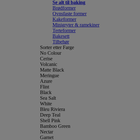
Se alt til baking
Brødformer
Ovnsfaste former
Kakeformer
Minigryter & ramekiner
Terteformer
Bakesett
Tilbehør
Sorter etter Farge
No Colour
Cerise
Volcanic
Matte Black
Meringue
Azure
Flint
Black
Sea Salt
White
Bleu Riviera
Deep Teal
Shell Pink
Bamboo Green
Nectar
Garnet