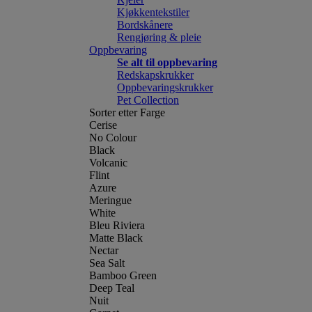
Kjøkkentekstiler
Bordskånere
Rengjøring & pleie
Oppbevaring
Se alt til oppbevaring
Redskapskrukker
Oppbevaringskrukker
Pet Collection
Sorter etter Farge
Cerise
No Colour
Black
Volcanic
Flint
Azure
Meringue
White
Bleu Riviera
Matte Black
Nectar
Sea Salt
Bamboo Green
Deep Teal
Nuit