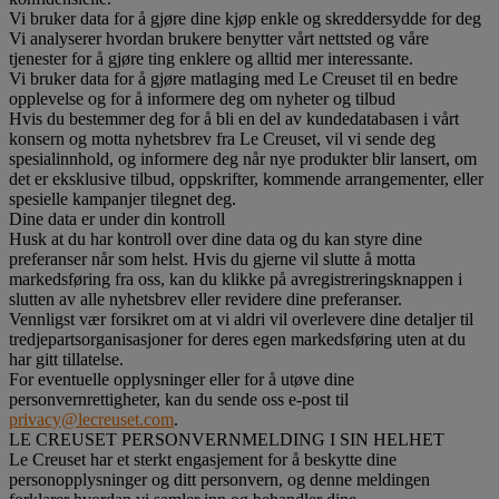
Vi bruker data for å gjøre dine kjøp enkle og skreddersydde for deg
Vi analyserer hvordan brukere benytter vårt nettsted og våre
tjenester for å gjøre ting enklere og alltid mer interessante.
Vi bruker data for å gjøre matlaging med Le Creuset til en bedre
opplevelse og for å informere deg om nyheter og tilbud
Hvis du bestemmer deg for å bli en del av kundedatabasen i vårt
konsern og motta nyhetsbrev fra Le Creuset, vil vi sende deg
spesialinnhold, og informere deg når nye produkter blir lansert, om
det er eksklusive tilbud, oppskrifter, kommende arrangementer, eller
spesielle kampanjer tilegnet deg.
Dine data er under din kontroll
Husk at du har kontroll over dine data og du kan styre dine
preferanser når som helst. Hvis du gjerne vil slutte å motta
markedsføring fra oss, kan du klikke på avregistreringsknappen i
slutten av alle nyhetsbrev eller revidere dine preferanser.
Vennligst vær forsikret om at vi aldri vil overlevere dine detaljer til
tredjepartsorganisasjoner for deres egen markedsføring uten at du
har gitt tillatelse.
For eventuelle opplysninger eller for å utøve dine
personvernrettigheter, kan du sende oss e-post til
privacy@lecreuset.com
.
LE CREUSET PERSONVERNMELDING I SIN HELHET
Le Creuset har et sterkt engasjement for å beskytte dine
personopplysninger og ditt personvern, og denne meldingen