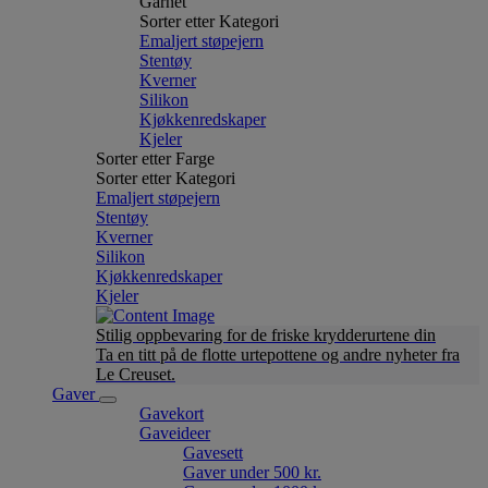
Garnet
Sorter etter Kategori
Emaljert støpejern
Stentøy
Kverner
Silikon
Kjøkkenredskaper
Kjeler
Sorter etter Farge
Sorter etter Kategori
Emaljert støpejern
Stentøy
Kverner
Silikon
Kjøkkenredskaper
Kjeler
Stilig oppbevaring for de friske krydderurtene din
Ta en titt på de flotte urtepottene og andre nyheter fra
Le Creuset.
Gaver
Gavekort
Gaveideer
Gavesett
Gaver under 500 kr.