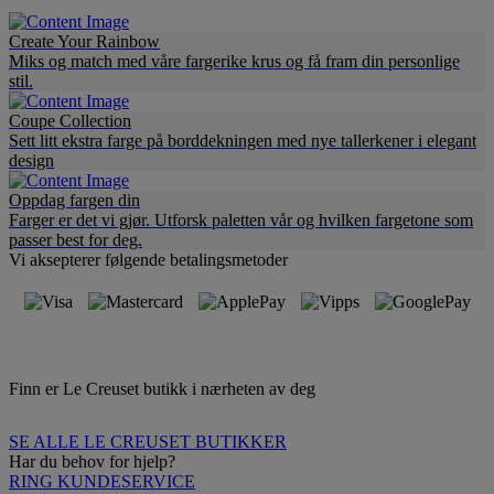
Create Your Rainbow
Miks og match med våre fargerike krus og få fram din personlige
stil.
Coupe Collection
Sett litt ekstra farge på borddekningen med nye tallerkener i elegant
design
Oppdag fargen din
Farger er det vi gjør. Utforsk paletten vår og hvilken fargetone som
passer best for deg.
Vi aksepterer følgende betalingsmetoder
Finn er Le Creuset butikk i nærheten av deg
SE ALLE LE CREUSET BUTIKKER
Har du behov for hjelp?
RING KUNDESERVICE