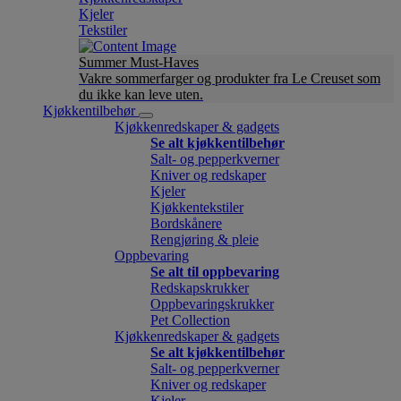
Kjeler
Tekstiler
Summer Must-Haves
Vakre sommerfarger og produkter fra Le Creuset som
du ikke kan leve uten.
Kjøkkentilbehør
Kjøkkenredskaper & gadgets
Se alt kjøkkentilbehør
Salt- og pepperkverner
Kniver og redskaper
Kjeler
Kjøkkentekstiler
Bordskånere
Rengjøring & pleie
Oppbevaring
Se alt til oppbevaring
Redskapskrukker
Oppbevaringskrukker
Pet Collection
Kjøkkenredskaper & gadgets
Se alt kjøkkentilbehør
Salt- og pepperkverner
Kniver og redskaper
Kjeler