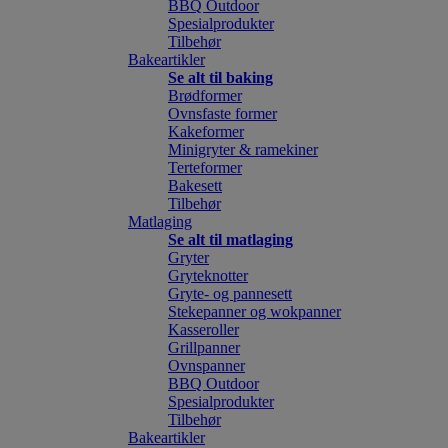
BBQ Outdoor
Spesialprodukter
Tilbehør
Bakeartikler
Se alt til baking
Brødformer
Ovnsfaste former
Kakeformer
Minigryter & ramekiner
Terteformer
Bakesett
Tilbehør
Matlaging
Se alt til matlaging
Gryter
Gryteknotter
Gryte- og pannesett
Stekepanner og wokpanner
Kasseroller
Grillpanner
Ovnspanner
BBQ Outdoor
Spesialprodukter
Tilbehør
Bakeartikler