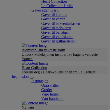
Heart Collection
La Collection Jardin
Gaver etter livsstil
Gaver til kokken
Gaver til verten
Gaver til bakeentusiasten
Gaver til teelskeren
Gaver til baristaen
Gaver til vinelskeren
Gaver til grillmesteren
Blomster i sin vakreste form
Utforsk kolleksjonen inspirert av hagens vakreste
former.
Heart Collection
Forelsk deg i Heart-kolleksjonen fra Le Creuset.
Inspirasjon
Inspirasjon
Oppskrifter
Guider
Våre farger
Vårt håndverk
Nyheter