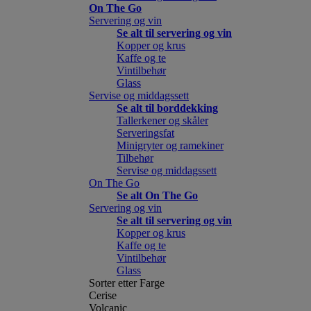
On The Go
Servering og vin
Se alt til servering og vin
Kopper og krus
Kaffe og te
Vintilbehør
Glass
Servise og middagssett
Se alt til borddekking
Tallerkener og skåler
Serveringsfat
Minigryter og ramekiner
Tilbehør
Servise og middagssett
On The Go
Se alt On The Go
Servering og vin
Se alt til servering og vin
Kopper og krus
Kaffe og te
Vintilbehør
Glass
Sorter etter Farge
Cerise
Volcanic