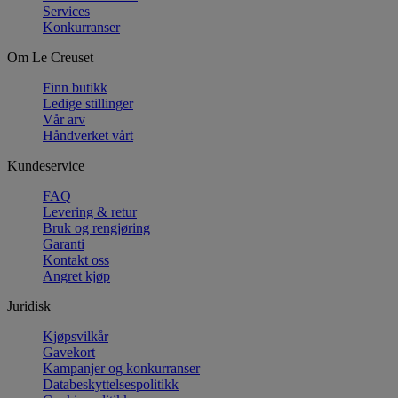
Services
Konkurranser
Om Le Creuset
Finn butikk
Ledige stillinger
Vår arv
Håndverket vårt
Kundeservice
FAQ
Levering & retur
Bruk og rengjøring
Garanti
Kontakt oss
Angret kjøp
Juridisk
Kjøpsvilkår
Gavekort
Kampanjer og konkurranser
Databeskyttelsespolitikk