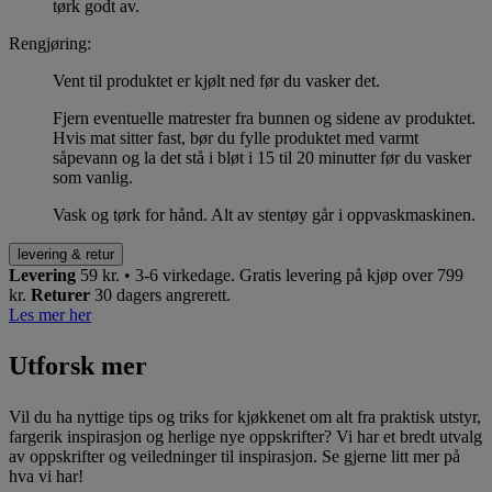
tørk godt av.
Rengjøring:
Vent til produktet er kjølt ned før du vasker det.
Fjern eventuelle matrester fra bunnen og sidene av produktet.
Hvis mat sitter fast, bør du fylle produktet med varmt
såpevann og la det stå i bløt i 15 til 20 minutter før du vasker
som vanlig.
Vask og tørk for hånd. Alt av stentøy går i oppvaskmaskinen.
levering & retur
Levering
59 kr. • 3-6 virkedage.
Gratis levering på kjøp over 799
kr.
Returer
30 dagers angrerett.
Les mer her
Utforsk mer
Vil du ha nyttige tips og triks for kjøkkenet om alt fra praktisk utstyr,
fargerik inspirasjon og herlige nye oppskrifter? Vi har et bredt utvalg
av oppskrifter og veiledninger til inspirasjon. Se gjerne litt mer på
hva vi har!