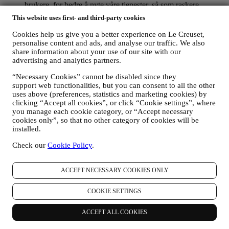
brukere, for bedre å nyte våre tjenester, så som raskere
utsjekking, lagre flere forsendelsesadresser, vise og spore
This website uses first- and third-party cookies
bestillinger. Denne behandlingsaktiviteten er basert på den
kontraktsmessige utførelse av denne tjenesten.
Cookies help us give you a better experience on Le Creuset,
FOR Å FORVALTE DINE BESTILLINGER OG LEVERE
personalise content and ads, and analyse our traffic. We also
VÅRE PRODUKTER, TJENESTER OG BISTAND TIL
share information about your use of our site with our
DEG
advertising and analytics partners.
Vi vil bruke dine data til å forvalte kontraktsforholdet med
“Necessary Cookies” cannot be disabled since they
deg, dine kjøp av produkter på nettstedet og/eller i en av våre
support web functionalities, but you can consent to all the other
Le Creuset butikker, din bruk av nettstedet, eventuelle
uses above (preferences, statistics and marketing cookies) by
etterfølgende ettersalgsbistand, eller din deltakelse i
clicking “Accept all cookies”, or click “Cookie settings”, where
konkurranser. Det kan være at vi må behandle enkelte data
you manage each cookie category, or “Accept necessary
om deg for våre administrative formål knyttet til
cookies only”, so that no other category of cookies will be
kontraktsforholdet med deg inkludert regnskapsføring,
installed.
regningsutskriving og revisjon, verifisering av betalingskort,
bedrageri-screening, trygghet, sikkerhet, systemtesting,
Check our
Cookie Policy
.
vedlikehold, og statistisk analyse, osv. Av og til kan vi ha
behov for å kontakte deg av administrative eller driftsmessige
grunner. For eksempel, for å sende deg bekreftelse på ditt
ACCEPT NECESSARY COOKIES ONLY
kjøp. Vi vil også bruke dine data til å svare på dine
forespørsler som sendes gjennom våre nettstedsskjemaer eller
COOKIE SETTINGS
andre kanaler. Denne behandlingsaktiviteten er basert på den
kontraktsmessige utførelse av våre e-handelstjenester.
ACCEPT ALL COOKIES
FOR Å INFORMERE DEG OM NYHETER ELLER
TILBUD PÅ LE CREUSET-PRODUKTER