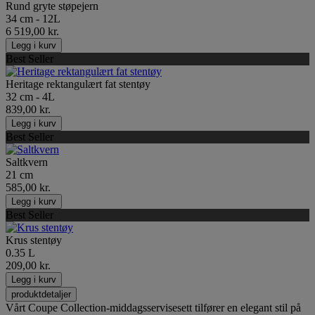
Rund gryte støpejern
34 cm - 12L
6 519,00 kr.
Legg i kurv
Best Seller
Heritage rektangulært fat stentøy
32 cm - 4L
839,00 kr.
Legg i kurv
Best Seller
Saltkvern
21 cm
585,00 kr.
Legg i kurv
Best Seller
Krus stentøy
0.35 L
209,00 kr.
Legg i kurv
produktdetaljer
Vårt Coupe Collection-middagsservisesett tilfører en elegant stil på