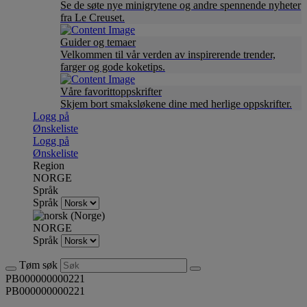
Se de søte nye minigrytene og andre spennende nyheter
fra Le Creuset.
Guider og temaer
Velkommen til vår verden av inspirerende trender,
farger og gode koketips.
Våre favorittoppskrifter
Skjem bort smaksløkene dine med herlige oppskrifter.
Logg på
Ønskeliste
Logg på
Ønskeliste
Region
NORGE
Språk
Språk
NORGE
Språk
Tøm søk
PB000000000221
PB000000000221