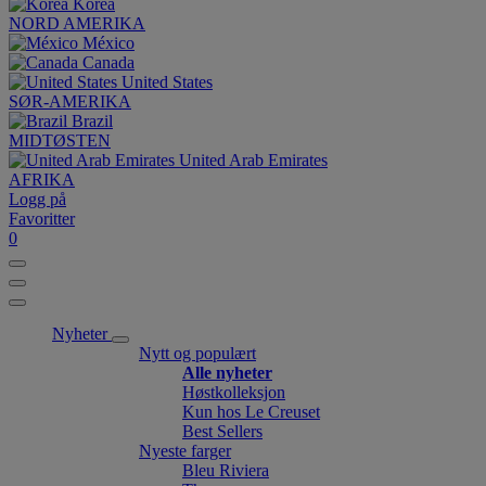
Korea
NORD AMERIKA
México
Canada
United States
SØR-AMERIKA
Brazil
MIDTØSTEN
United Arab Emirates
AFRIKA
Logg på
Favoritter
0
Nyheter
Nytt og populært
Alle nyheter
Høstkolleksjon
Kun hos Le Creuset
Best Sellers
Nyeste farger
Bleu Riviera