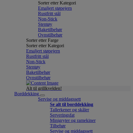
Sorter etter Kategori
Emaljert støpejern
Rustfritt stål
Non-Stick
Stentøy
Baketilbehør
Ovnstilbehør
Sorter etter Farge
Sorter etter Kategori
Emaljert støpejern
Rustfritt stål
Non-Stick
Stentøy
Baketilbehør
Ovnstilbehør
Alt til grillkvelden!
Borddekking
Servise og middagssett
Se alt til borddekking
Tallerkener og skåler
Serveringsfat
Minigryter og ramekiner
Tilbehør
Servise og middagssett