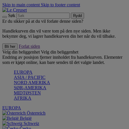
Skip to main content
Skip to footer content
Søk
Rydd
Er du sikker på at du vil forlate denne siden?
Handlekurven din vil være tom på den nye siden. Men ikke
bekymre deg, vi lagrer handlekurven din her når du vil tilbake.
Forlat siden
Bli her
Velg din beliggenhet
Velg din beliggenhet
Endring av posisjon fjerner innholdet fra handlekurven. Elementer
som er kjøpt online, kan bare sendes til det valgte landet.
EUROPA
ASIA / PACIFIC
NORD AMERIKA
SØR-AMERIKA
MIDTØSTEN
AFRIKA
EUROPA
Österreich
België
Schweiz
Česko