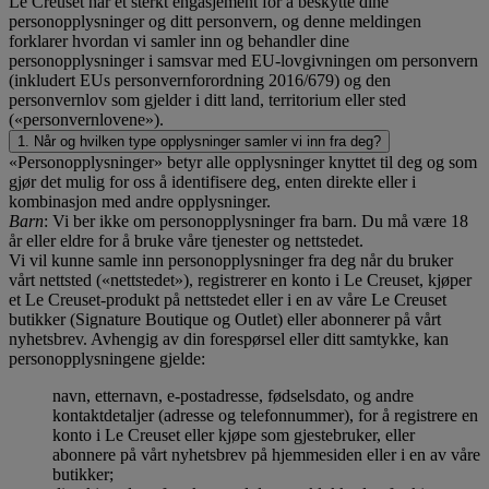
Le Creuset har et sterkt engasjement for å beskytte dine
personopplysninger og ditt personvern, og denne meldingen
forklarer hvordan vi samler inn og behandler dine
personopplysninger i samsvar med EU-lovgivningen om personvern
(inkludert EUs personvernforordning 2016/679) og den
personvernlov som gjelder i ditt land, territorium eller sted
(«personvernlovene»).
1. Når og hvilken type opplysninger samler vi inn fra deg?
«Personopplysninger» betyr alle opplysninger knyttet til deg og som
gjør det mulig for oss å identifisere deg, enten direkte eller i
kombinasjon med andre opplysninger.
Barn
: Vi ber ikke om personopplysninger fra barn. Du må være 18
år eller eldre for å bruke våre tjenester og nettstedet.
Vi vil kunne samle inn personopplysninger fra deg når du bruker
vårt nettsted («nettstedet»), registrerer en konto i Le Creuset, kjøper
et Le Creuset-produkt på nettstedet eller i en av våre Le Creuset
butikker (Signature Boutique og Outlet) eller abonnerer på vårt
nyhetsbrev. Avhengig av din forespørsel eller ditt samtykke, kan
personopplysningene gjelde:
navn, etternavn, e-postadresse, fødselsdato, og andre
kontaktdetaljer (adresse og telefonnummer), for å registrere en
konto i Le Creuset eller kjøpe som gjestebruker, eller
abonnere på vårt nyhetsbrev på hjemmesiden eller i en av våre
butikker;