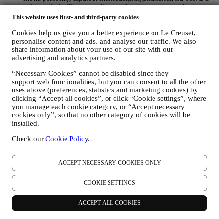
velger selv hvilke personlige opplysninger som samles inn,
ved å velge den relevante avmerkingsboksen. Avmelding: Du
This website uses first- and third-party cookies
kan når som helst slutte å motta oppdateringer fra oss, gratis,
Cookies help us give you a better experience on Le Creuset,
ved å klikke på avmeldingsknappen nederst i et nyhetsbrev.
personalise content and ads, and analyse our traffic. We also
Hvis du foretrekker det, kan du gjøre dette ved å kontakte oss
share information about your use of our site with our
på
privacy@lecreuset.com
. Vi vil behandle avmeldingen din
advertising and analytics partners.
så snart som mulig, men under visse omstendigheter vil du
kunne motta flere meldinger før avmeldingen er
“Necessary Cookies” cannot be disabled since they
ferdigbehandlet.
Merk deg at vi ikke selger eller gir dine
support web functionalities, but you can consent to all the other
kontaktopplysninger og andre personopplysninger videre til
uses above (preferences, statistics and marketing cookies) by
andre selskaper for deres markedsføringsformål
.
clicking “Accept all cookies”, or click “Cookie settings”, where
RE-TARGETING / SKREDDERSYING AV TILBUD OG
you manage each cookie category, or “Accept necessary
FORBEDRING AV KUNDEOPPLEVELSEN
cookies only”, so that no other category of cookies will be
Vi vil gjerne bruke opplysningene dine til å skreddersy
installed.
tjenestene og tilbudene våre til dine behov og preferanser for å
Check our
Cookie Policy
.
gi deg en personlig tilpasset kundeopplevelse hos Le Creuset.
Vi gjør dette ved å analysere dine vaner og interesser, for
eksempel ved å finne ut hvilke produkter du har sett mest på,
ACCEPT NECESSARY COOKIES ONLY
din interaksjon med oss på sosiale medier, hvilke sider på
nettstedet vårt du besøker og hvilket innhold blant tilbudene
våre du leser. Vi gjør dette hovedsakelig gjennom
COOKIE SETTINGS
informasjonskapsler og tilsvarende teknologi. Vi vil bruke
disse opplysningene til å administrere vår annonsering på
ACCEPT ALL COOKIES
andre nettsteder, gi tilgang til spesifikt innhold, skreddersy
innholdet eller de tilbudene du ser på nettstedet eller, hvis du