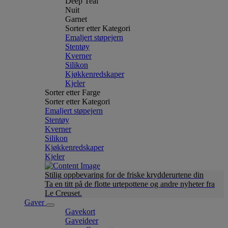
Deep Teal
Nuit
Garnet
Sorter etter Kategori
Emaljert støpejern
Stentøy
Kverner
Silikon
Kjøkkenredskaper
Kjeler
Sorter etter Farge
Sorter etter Kategori
Emaljert støpejern
Stentøy
Kverner
Silikon
Kjøkkenredskaper
Kjeler
Stilig oppbevaring for de friske krydderurtene din
Ta en titt på de flotte urtepottene og andre nyheter fra
Le Creuset.
Gaver
Gavekort
Gaveideer