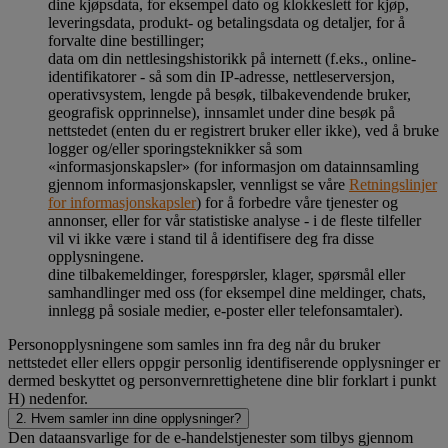
dine kjøpsdata, for eksempel dato og klokkeslett for kjøp,
leveringsdata, produkt- og betalingsdata og detaljer, for å
forvalte dine bestillinger;
data om din nettlesingshistorikk på internett (f.eks., online-
identifikatorer - så som din IP-adresse, nettleserversjon,
operativsystem, lengde på besøk, tilbakevendende bruker,
geografisk opprinnelse), innsamlet under dine besøk på
nettstedet (enten du er registrert bruker eller ikke), ved å bruke
logger og/eller sporingsteknikker så som
«informasjonskapsler» (for informasjon om datainnsamling
gjennom informasjonskapsler, vennligst se våre
Retningslinjer
for informasjonskapsler
) for å forbedre våre tjenester og
annonser, eller for vår statistiske analyse - i de fleste tilfeller
vil vi ikke være i stand til å identifisere deg fra disse
opplysningene.
dine tilbakemeldinger, forespørsler, klager, spørsmål eller
samhandlinger med oss (for eksempel dine meldinger, chats,
innlegg på sosiale medier, e-poster eller telefonsamtaler).
Personopplysningene som samles inn fra deg når du bruker
nettstedet eller ellers oppgir personlig identifiserende opplysninger er
dermed beskyttet og personvernrettighetene dine blir forklart i punkt
H) nedenfor.
2. Hvem samler inn dine opplysninger?
Den dataansvarlige for de e-handelstjenester som tilbys gjennom