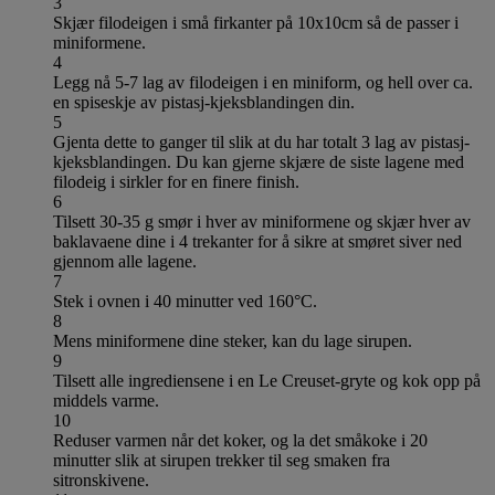
3
Skjær filodeigen i små firkanter på 10x10cm så de passer i
miniformene.
4
Legg nå 5-7 lag av filodeigen i en miniform, og hell over ca.
en spiseskje av pistasj-kjeksblandingen din.
5
Gjenta dette to ganger til slik at du har totalt 3 lag av pistasj-
kjeksblandingen. Du kan gjerne skjære de siste lagene med
filodeig i sirkler for en finere finish.
6
Tilsett 30-35 g smør i hver av miniformene og skjær hver av
baklavaene dine i 4 trekanter for å sikre at smøret siver ned
gjennom alle lagene.
7
Stek i ovnen i 40 minutter ved 160°C.
8
Mens miniformene dine steker, kan du lage sirupen.
9
Tilsett alle ingrediensene i en Le Creuset-gryte og kok opp på
middels varme.
10
Reduser varmen når det koker, og la det småkoke i 20
minutter slik at sirupen trekker til seg smaken fra
sitronskivene.