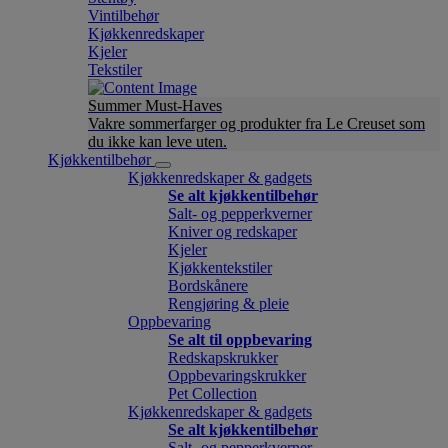
Vintilbehør
Kjøkkenredskaper
Kjeler
Tekstiler
Summer Must-Haves
Vakre sommerfarger og produkter fra Le Creuset som
du ikke kan leve uten.
Kjøkkentilbehør
Kjøkkenredskaper & gadgets
Se alt kjøkkentilbehør
Salt- og pepperkverner
Kniver og redskaper
Kjeler
Kjøkkentekstiler
Bordskånere
Rengjøring & pleie
Oppbevaring
Se alt til oppbevaring
Redskapskrukker
Oppbevaringskrukker
Pet Collection
Kjøkkenredskaper & gadgets
Se alt kjøkkentilbehør
Salt- og pepperkverner