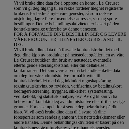
Vi vil bruke dine data for å opprette en konto i Le Creuset
som vil gi deg tilgang til en rekke fordeler tilegnet registrerte
brukere, for bedre å nyte våre tjenester, så som raskere
utsjekking, lagre flere forsendelsesadresser, vise og spore
bestillinger. Denne behandlingsaktiviteten er basert på den
kontraktsmessige utførelse av denne tjenesten.
FOR Å FORVALTE DINE BESTILLINGER OG LEVERE
VÅRE PRODUKTER, TJENESTER OG BISTAND TIL
DEG
Vi vil bruke dine data til å forvalte kontraktsforholdet med
deg, dine kjøp av produkter på nettstedet og/eller i en av våre
Le Creuset butikker, din bruk av nettstedet, eventuelle
etterfølgende ettersalgsbistand, eller din deltakelse i
konkurranser. Det kan være at vi må behandle enkelte data
om deg for våre administrative formål knyttet til
kontraktsforholdet med deg inkludert regnskapsføring,
regningsutskriving og revisjon, verifisering av betalingskort,
bedrageri-screening, trygghet, sikkerhet, systemtesting,
vedlikehold, og statistisk analyse, osv. Av og til kan vi ha
behov for å kontakte deg av administrative eller driftsmessige
grunner. For eksempel, for å sende deg bekreftelse på ditt
kjøp. Vi vil også bruke dine data til å svare på dine
forespørsler som sendes gjennom våre nettstedsskjemaer eller
andre kanaler. Denne behandlingsaktiviteten er basert på den
kontraktsmessige utførelse av våre e-handelstjenester.