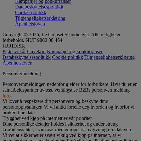
Kampanjer og konkurranser
Databeskyttelsespolitikk
Cookie-politikk
Tilgjengelighetserklæring
Åpenhetsloven
Copyright © 2026, Le Creuset Scandinavia. Alle rettigheter
forbeholdt. NUF 9860 08 454.
JURIDISK
Kjøpsvilkår
Gavekort
Kampanjer og konkurranser
Databeskyttelsespolitikk
Cookie-politikk
Tilgjengelighetserklæring
Åpenhetsloven
Personvernmelding
Personvernmeldingen nedenfor gjelder for forbrukere. Hvis du er en
samarbeidspartner av oss, vennligst se B2Bs personvernmelding
her
.
Vi lover å respektere ditt personvern og beskytte dine
personopplysninger. Vi vil alltid fortelle deg hvordan og hvorfor vi
bruker dine data.
Trygghet ved kjøp på internett er vår prioritet
Dine personlige detaljer holdes i sikkerhet og under streng
konfidensialitet, i samsvar med europeisk lovgivning om datavern.
Vi vet at sikkerhet er svært viktig ved kjøp på internett, så vi
benytter den nyeste teknologien for å sikre at alle dine personlige og