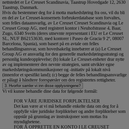
nettstedet er Le Creuset Scandinavia, Taastrup Hovedgade 12, 2630
Taastrup, Danmark.
Hvis du bestemmer deg for å motta markedsføring fra oss, vil du bli
en del av Le Creuset-konsernets forbrukerdatabase som forvaltes,
som felles dataansvarlig, av Le Creuset Creuset Scandinavia og Le
Creuset Group AG, med registrert kontor i Neuhofstrasse 4, Baar,
Zugo, 6340 Sveits (deres utnevnte representant i EU er Le Creuset
SL, NUF B62153630, med kontorer i Paseo de Gracia 9 2º, 08007
Barcelona, Spania), som basert på en avtale om felles
behandlingsansvar, som hovedsakelig innebærer at (a) Le Creuset
Group AG er ansvarlig for den generelle markedsføringsstrategi og
personlig kundeopplevelse; (b) lokale Le Creuset-enheter drar nytte
av og implementerer den nevnte strategien, samt utvikler egne
markedsføringskommunikasjoner og -initiativ på lokalt nivå
(innenfor et spesifikt land); (c) begge de felles behandlingsansvarlige
er pålagt å håndtere forespørsler om den registrertes rettigheter.
3. Hvorfor samler vi inn disse opplysningene?
Vi vil kunne behandle dine data for følgende formål:
FOR VÅRE JURIDISKE FORPLIKTELSER
Det kan være at vi må behandle enkelte data om deg for å
oppfylle våre juridiske forpliktelser og andre forpliktelser som
oppstår på grunnlag av instruksjoner som mottas fra
myndighetene.
FOR Å OPPRETTE EN KONTO I LE CREUSET