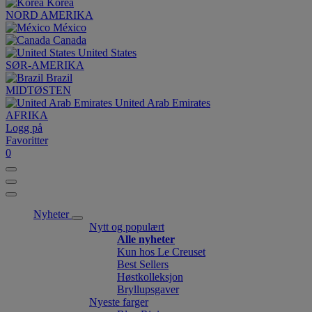
Korea
NORD AMERIKA
México
Canada
United States
SØR-AMERIKA
Brazil
MIDTØSTEN
United Arab Emirates
AFRIKA
Logg på
Favoritter
0
Nyheter
Nytt og populært
Alle nyheter
Kun hos Le Creuset
Best Sellers
Høstkolleksjon
Bryllupsgaver
Nyeste farger