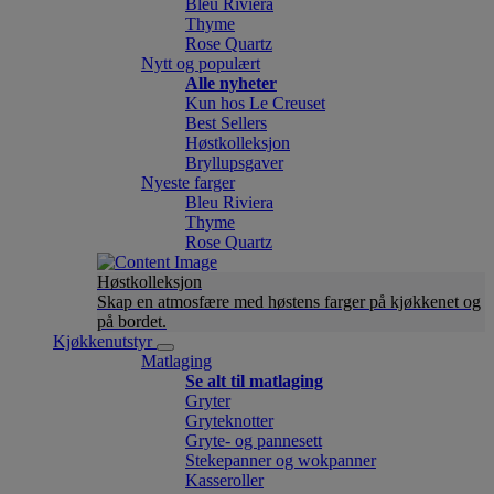
Bleu Riviera
Thyme
Rose Quartz
Nytt og populært
Alle nyheter
Kun hos Le Creuset
Best Sellers
Høstkolleksjon
Bryllupsgaver
Nyeste farger
Bleu Riviera
Thyme
Rose Quartz
Høstkolleksjon
Skap en atmosfære med høstens farger på kjøkkenet og
på bordet.
Kjøkkenutstyr
Matlaging
Se alt til matlaging
Gryter
Gryteknotter
Gryte- og pannesett
Stekepanner og wokpanner
Kasseroller