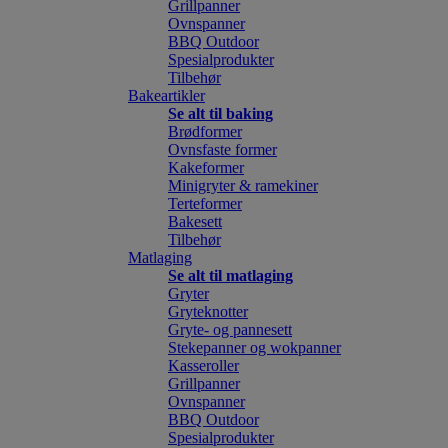
Grillpanner
Ovnspanner
BBQ Outdoor
Spesialprodukter
Tilbehør
Bakeartikler
Se alt til baking
Brødformer
Ovnsfaste former
Kakeformer
Minigryter & ramekiner
Terteformer
Bakesett
Tilbehør
Matlaging
Se alt til matlaging
Gryter
Gryteknotter
Gryte- og pannesett
Stekepanner og wokpanner
Kasseroller
Grillpanner
Ovnspanner
BBQ Outdoor
Spesialprodukter