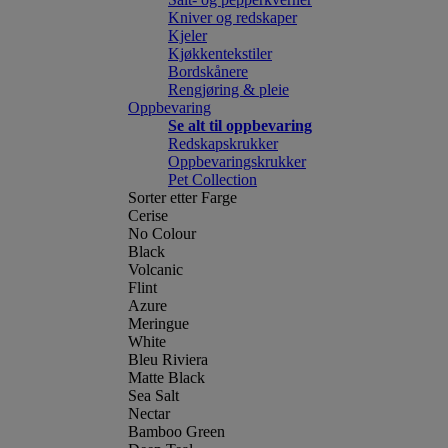
Kniver og redskaper
Kjeler
Kjøkkentekstiler
Bordskånere
Rengjøring & pleie
Oppbevaring
Se alt til oppbevaring
Redskapskrukker
Oppbevaringskrukker
Pet Collection
Sorter etter Farge
Cerise
No Colour
Black
Volcanic
Flint
Azure
Meringue
White
Bleu Riviera
Matte Black
Sea Salt
Nectar
Bamboo Green