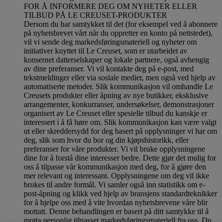
FOR Å INFORMERE DEG OM NYHETER ELLER
TILBUD PÅ LE CREUSET-PRODUKTER
Dersom du har samtykket til det (for eksempel ved å abonnere
på nyhetsbrevet vårt når du oppretter en konto på nettstedet),
vil vi sende deg markedsføringsmateriell og nyheter om
initiativer knyttet til Le Creuset, som er utarbeidet av
konsernet datterselskaper og lokale partnere, også avhengig
av dine preferanser. Vi vil kontakte deg på e-post, med
tekstmeldinger eller via sosiale medier, men også ved hjelp av
automatiserte metoder. Slik kommunikasjon vil omhandle Le
Creusets produkter eller åpning av nye butikker, eksklusive
arrangementer, konkurranser, undersøkelser, demonstrasjoner
organisert av Le Creuset eller spesielle tilbud du kanskje er
interessert i å få høre om. Slik kommunikasjon kan være valgt
ut eller skreddersydd for deg basert på opplysninger vi har om
deg, slik som hvor du bor og din kjøpshistorikk, eller
preferanser for våre produkter. Vi vil bruke opplysningene
dine for å forstå dine interesser bedre. Dette gjør det mulig for
oss å tilpasse vår kommunikasjon med deg, for å gjøre den
mer relevant og interessant. Opplysningene om deg vil ikke
brukes til andre formål. Vi samler også inn statistikk om e-
post-åpning og klikk ved hjelp av bransjens standardteknikker
for å hjelpe oss med å vite hvordan nyhetsbrevene våre blir
mottatt. Denne behandlingen er basert på ditt samtykke til å
motta personlig tilpasset markedsføringsmateriell fra oss. Du