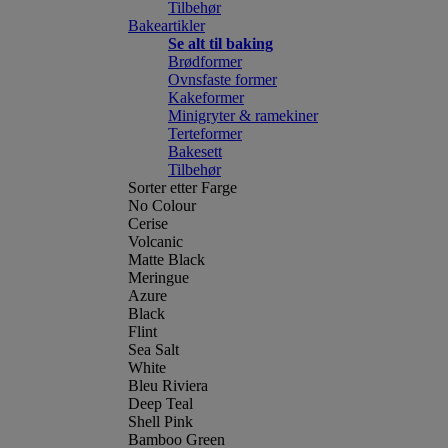
Tilbehør
Bakeartikler
Se alt til baking
Brødformer
Ovnsfaste former
Kakeformer
Minigryter & ramekiner
Terteformer
Bakesett
Tilbehør
Sorter etter Farge
No Colour
Cerise
Volcanic
Matte Black
Meringue
Azure
Black
Flint
Sea Salt
White
Bleu Riviera
Deep Teal
Shell Pink
Bamboo Green