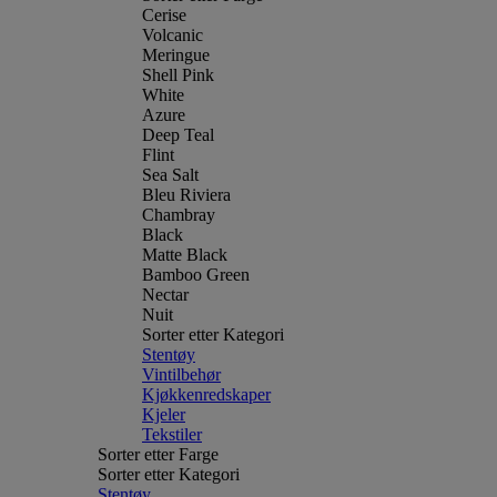
Cerise
Volcanic
Meringue
Shell Pink
White
Azure
Deep Teal
Flint
Sea Salt
Bleu Riviera
Chambray
Black
Matte Black
Bamboo Green
Nectar
Nuit
Sorter etter Kategori
Stentøy
Vintilbehør
Kjøkkenredskaper
Kjeler
Tekstiler
Sorter etter Farge
Sorter etter Kategori
Stentøy