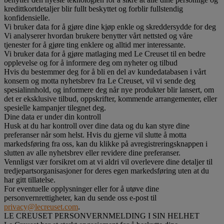
kredittkortdetaljer blir fullt beskyttet og forblir fullstendig
konfidensielle.
Vi bruker data for å gjøre dine kjøp enkle og skreddersydde for deg
Vi analyserer hvordan brukere benytter vårt nettsted og våre
tjenester for å gjøre ting enklere og alltid mer interessante.
Vi bruker data for å gjøre matlaging med Le Creuset til en bedre
opplevelse og for å informere deg om nyheter og tilbud
Hvis du bestemmer deg for å bli en del av kundedatabasen i vårt
konsern og motta nyhetsbrev fra Le Creuset, vil vi sende deg
spesialinnhold, og informere deg når nye produkter blir lansert, om
det er eksklusive tilbud, oppskrifter, kommende arrangementer, eller
spesielle kampanjer tilegnet deg.
Dine data er under din kontroll
Husk at du har kontroll over dine data og du kan styre dine
preferanser når som helst. Hvis du gjerne vil slutte å motta
markedsføring fra oss, kan du klikke på avregistreringsknappen i
slutten av alle nyhetsbrev eller revidere dine preferanser.
Vennligst vær forsikret om at vi aldri vil overlevere dine detaljer til
tredjepartsorganisasjoner for deres egen markedsføring uten at du
har gitt tillatelse.
For eventuelle opplysninger eller for å utøve dine
personvernrettigheter, kan du sende oss e-post til
privacy@lecreuset.com
.
LE CREUSET PERSONVERNMELDING I SIN HELHET