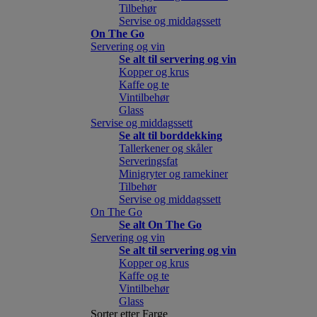
Tilbehør
Servise og middagssett
On The Go
Servering og vin
Se alt til servering og vin
Kopper og krus
Kaffe og te
Vintilbehør
Glass
Servise og middagssett
Se alt til borddekking
Tallerkener og skåler
Serveringsfat
Minigryter og ramekiner
Tilbehør
Servise og middagssett
On The Go
Se alt On The Go
Servering og vin
Se alt til servering og vin
Kopper og krus
Kaffe og te
Vintilbehør
Glass
Sorter etter Farge