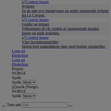
Nyheter
Se de søte nye minigrytene og andre spennende nyheter
fra Le Creuset.
Guider og temaer
Velkommen til vår verden av inspirerende trender,
farger og gode koketips.
Våre favorittoppskrifter
Skjem bort smaksløkene dine med herlige oppskrifter.
Logg på
Ønskeliste
Logg på
Ønskeliste
Region
NORGE
Språk
Språk
NORGE
Språk
Tøm søk