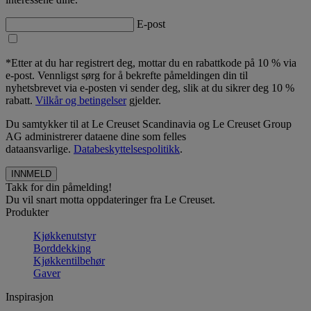
E-post
*Etter at du har registrert deg, mottar du en rabattkode på 10 % via
e-post. Vennligst sørg for å bekrefte påmeldingen din til
nyhetsbrevet via e-posten vi sender deg, slik at du sikrer deg 10 %
rabatt.
Vilkår og betingelser
gjelder.
Du samtykker til at Le Creuset Scandinavia og Le Creuset Group
AG administrerer dataene dine som felles
dataansvarlige.
Databeskyttelsespolitikk
.
Takk for din påmelding!
Du vil snart motta oppdateringer fra Le Creuset.
Produkter
Kjøkkenutstyr
Borddekking
Kjøkkentilbehør
Gaver
Inspirasjon