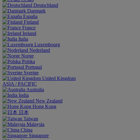
Deutschland
Danmark
España
Finland
France
Ireland
Italia
Luxembourg
Nederland
Norge
Polska
Portugal
Sverige
United Kingdom
ASIA / PACIFIC
Australia
India
New Zealand
Hong Kong
日本
Taiwan
Malaysia
China
Singapore