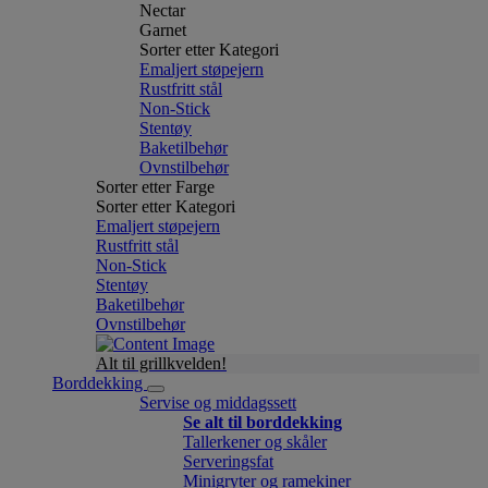
Nectar
Garnet
Sorter etter Kategori
Emaljert støpejern
Rustfritt stål
Non-Stick
Stentøy
Baketilbehør
Ovnstilbehør
Sorter etter Farge
Sorter etter Kategori
Emaljert støpejern
Rustfritt stål
Non-Stick
Stentøy
Baketilbehør
Ovnstilbehør
Alt til grillkvelden!
Borddekking
Servise og middagssett
Se alt til borddekking
Tallerkener og skåler
Serveringsfat
Minigryter og ramekiner