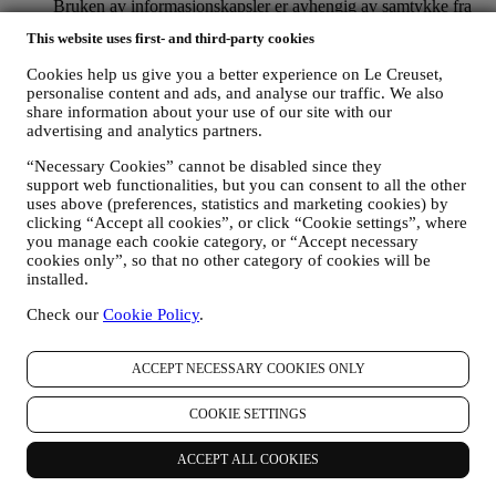
Bruken av informasjonskapsler er avhengig av samtykke fra
deg. Hvis du ønsker at disse opplysningene ikke skal brukes
This website uses first- and third-party cookies
til å gi deg interessebaserte annonser, innhold eller meldinger,
kan du begrense bruken av opplysningene om dine online-
Cookies help us give you a better experience on Le Creuset,
handlinger ved å velge dine innstillinger for
personalise content and ads, and analyse our traffic. We also
informasjonskapsler (men husk at enkelte informasjonskapsler
share information about your use of our site with our
er nødvendige for å kunne bruke nettstedet). Vennligst merk
advertising and analytics partners.
deg at dette ikke fratar deg muligheten til å få tilsendt
annonser, tilbud eller meldinger. Du vil fortsatt motta
“Necessary Cookies” cannot be disabled since they
generiske annonser, tilbud eller meldinger. For mer
support web functionalities, but you can consent to all the other
uses above (preferences, statistics and marketing cookies) by
informasjon om hvordan vi bruker informasjonskapsler og
clicking “Accept all cookies”, or click “Cookie settings”, where
hvordan du kan slette dem, kan du lese våre retningslinjer for
you manage each cookie category, or “Accept necessary
informasjonskapsler
her
.
cookies only”, so that no other category of cookies will be
Dersom du har kjøpt et produkt fra oss, kan vi komme til å
installed.
sende deg en e-post der vi ber om at du vurderer produktet
ditt. Vi er interessert i produktanmeldelser fra kundene våre
Check our
Cookie Policy
.
(dersom de ønsker å oppgi slik informasjon). Det gjør at vi
kan forbedre produktene og tjenestene våre. På slutten av
kjøpsprosessen kan vi også komme til å invitere deg til å
ACCEPT NECESSARY COOKIES ONLY
skrive en produktvurdering. Vurderingen er ikke obligatorisk,
og du velger selv om du vil sende den inn eller ikke.
COOKIE SETTINGS
4. Hvordan blir dine opplysninger beskyttet?
ACCEPT ALL COOKIES
Sikkerhet
- Vi legger stor vekt på sikkerheten for dataene til våre
brukere. Sikkerhet - Le Creuset vil iverksette rimelige tiltak for å