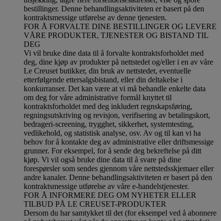
bestillinger. Denne behandlingsaktiviteten er basert på den
kontraktsmessige utførelse av denne tjenesten.
FOR Å FORVALTE DINE BESTILLINGER OG LEVERE
VÅRE PRODUKTER, TJENESTER OG BISTAND TIL
DEG
Vi vil bruke dine data til å forvalte kontraktsforholdet med
deg, dine kjøp av produkter på nettstedet og/eller i en av våre
Le Creuset butikker, din bruk av nettstedet, eventuelle
etterfølgende ettersalgsbistand, eller din deltakelse i
konkurranser. Det kan være at vi må behandle enkelte data
om deg for våre administrative formål knyttet til
kontraktsforholdet med deg inkludert regnskapsføring,
regningsutskriving og revisjon, verifisering av betalingskort,
bedrageri-screening, trygghet, sikkerhet, systemtesting,
vedlikehold, og statistisk analyse, osv. Av og til kan vi ha
behov for å kontakte deg av administrative eller driftsmessige
grunner. For eksempel, for å sende deg bekreftelse på ditt
kjøp. Vi vil også bruke dine data til å svare på dine
forespørsler som sendes gjennom våre nettstedsskjemaer eller
andre kanaler. Denne behandlingsaktiviteten er basert på den
kontraktsmessige utførelse av våre e-handelstjenester.
FOR Å INFORMERE DEG OM NYHETER ELLER
TILBUD PÅ LE CREUSET-PRODUKTER
Dersom du har samtykket til det (for eksempel ved å abonnere