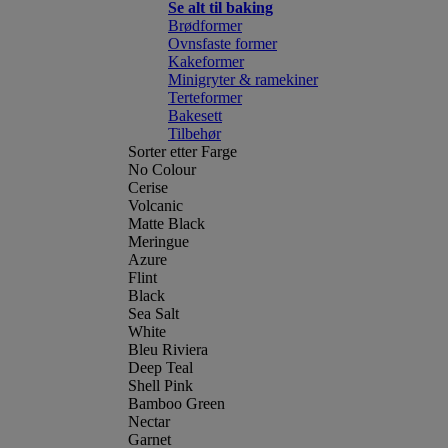
Se alt til baking
Brødformer
Ovnsfaste former
Kakeformer
Minigryter & ramekiner
Terteformer
Bakesett
Tilbehør
Sorter etter Farge
No Colour
Cerise
Volcanic
Matte Black
Meringue
Azure
Flint
Black
Sea Salt
White
Bleu Riviera
Deep Teal
Shell Pink
Bamboo Green
Nectar
Garnet