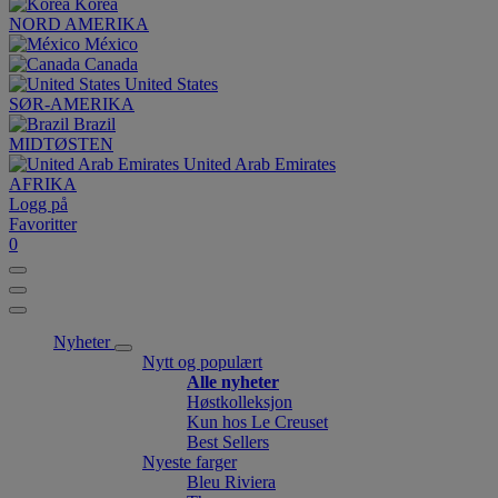
Korea
NORD AMERIKA
México
Canada
United States
SØR-AMERIKA
Brazil
MIDTØSTEN
United Arab Emirates
AFRIKA
Logg på
Favoritter
0
Nyheter
Nytt og populært
Alle nyheter
Høstkolleksjon
Kun hos Le Creuset
Best Sellers
Nyeste farger
Bleu Riviera