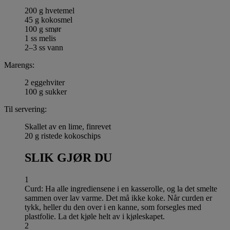
200 g hvetemel
45 g kokosmel
100 g smør
1 ss melis
2–3 ss vann
Marengs:
2 eggehviter
100 g sukker
Til servering:
Skallet av en lime, finrevet
20 g ristede kokoschips
SLIK GJØR DU
1
Curd: Ha alle ingrediensene i en kasserolle, og la det smelte
sammen over lav varme. Det må ikke koke. Når curden er
tykk, heller du den over i en kanne, som forsegles med
plastfolie. La det kjøle helt av i kjøleskapet.
2