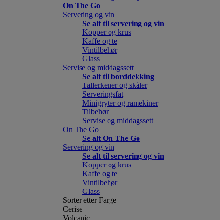
On The Go
Servering og vin
Se alt til servering og vin
Kopper og krus
Kaffe og te
Vintilbehør
Glass
Servise og middagssett
Se alt til borddekking
Tallerkener og skåler
Serveringsfat
Minigryter og ramekiner
Tilbehør
Servise og middagssett
On The Go
Se alt On The Go
Servering og vin
Se alt til servering og vin
Kopper og krus
Kaffe og te
Vintilbehør
Glass
Sorter etter Farge
Cerise
Volcanic