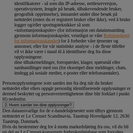
identifikatorer - så som din IP-adresse, nettleserversjon,
operativsystem, lengde på besøk, tilbakevendende bruker,
geografisk opprinnelse), innsamlet under dine besøk på
nettstedet (enten du er registrert bruker eller ikke), ved å bruke
logger og/eller sporingsteknikker så som
«informasjonskapsler» (for informasjon om datainnsamling
gjennom informasjonskapsler, vennligst se våre
Retningslinjer
for informasjonskapsler
) for å forbedre våre tjenester og
annonser, eller for vår statistiske analyse - i de fleste tilfeller
vil vi ikke være i stand til å identifisere deg fra disse
opplysningene.
dine tilbakemeldinger, forespørsler, klager, spørsmål eller
samhandlinger med oss (for eksempel dine meldinger, chats,
innlegg på sosiale medier, e-poster eller telefonsamtaler).
Personopplysningene som samles inn fra deg når du bruker
nettstedet eller ellers oppgir personlig identifiserende opplysninger er
dermed beskyttet og personvernrettighetene dine blir forklart i punkt
H) nedenfor.
2. Hvem samler inn dine opplysninger?
Den dataansvarlige for de e-handelstjenester som tilbys gjennom
nettstedet er Le Creuset Scandinavia, Taastrup Hovedgade 12, 2630
Taastrup, Danmark.
Hvis du bestemmer deg for å motta markedsføring fra oss, vil du bli
en del av Le Creuset-konsernets forbrukerdatabase som forvaltes,