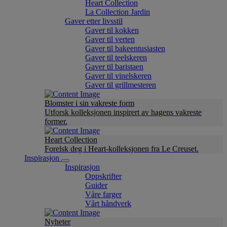
Heart Collection
La Collection Jardin
Gaver etter livsstil
Gaver til kokken
Gaver til verten
Gaver til bakeentusiasten
Gaver til teelskeren
Gaver til baristaen
Gaver til vinelskeren
Gaver til grillmesteren
Blomster i sin vakreste form
Utforsk kolleksjonen inspirert av hagens vakreste
former.
Heart Collection
Forelsk deg i Heart-kolleksjonen fra Le Creuset.
Inspirasjon
Inspirasjon
Oppskrifter
Guider
Våre farger
Vårt håndverk
Nyheter