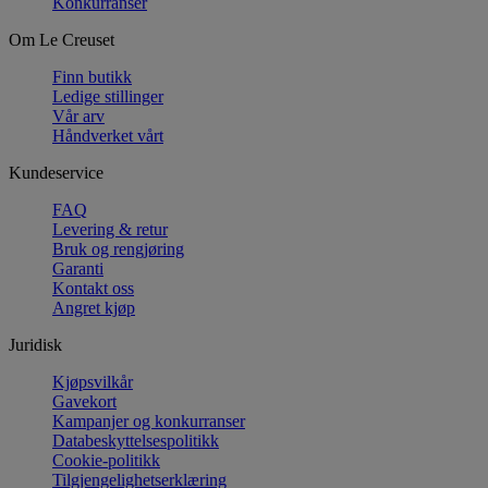
Konkurranser
Om Le Creuset
Finn butikk
Ledige stillinger
Vår arv
Håndverket vårt
Kundeservice
FAQ
Levering & retur
Bruk og rengjøring
Garanti
Kontakt oss
Angret kjøp
Juridisk
Kjøpsvilkår
Gavekort
Kampanjer og konkurranser
Databeskyttelsespolitikk
Cookie-politikk
Tilgjengelighetserklæring