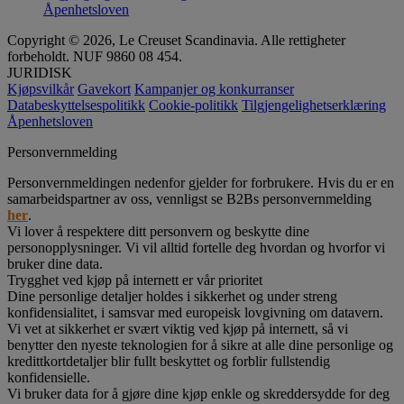
Åpenhetsloven
Copyright © 2026, Le Creuset Scandinavia. Alle rettigheter
forbeholdt. NUF 9860 08 454.
JURIDISK
Kjøpsvilkår
Gavekort
Kampanjer og konkurranser
Databeskyttelsespolitikk
Cookie-politikk
Tilgjengelighetserklæring
Åpenhetsloven
Personvernmelding
Personvernmeldingen nedenfor gjelder for forbrukere. Hvis du er en
samarbeidspartner av oss, vennligst se B2Bs personvernmelding
her
.
Vi lover å respektere ditt personvern og beskytte dine
personopplysninger. Vi vil alltid fortelle deg hvordan og hvorfor vi
bruker dine data.
Trygghet ved kjøp på internett er vår prioritet
Dine personlige detaljer holdes i sikkerhet og under streng
konfidensialitet, i samsvar med europeisk lovgivning om datavern.
Vi vet at sikkerhet er svært viktig ved kjøp på internett, så vi
benytter den nyeste teknologien for å sikre at alle dine personlige og
kredittkortdetaljer blir fullt beskyttet og forblir fullstendig
konfidensielle.
Vi bruker data for å gjøre dine kjøp enkle og skreddersydde for deg