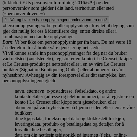
(inkludert EUs personvernforordning 2016/679) og den
personvernlov som gjelder i ditt land, territorium eller sted
(«personvernlovene»).
1. Når og hvilken type opplysninger samler vi inn fra deg?
«Personopplysninger» betyr alle opplysninger knyttet til deg og som
gjør det mulig for oss å identifisere deg, enten direkte eller i
kombinasjon med andre opplysninger.
Barn
: Vi ber ikke om personopplysninger fra barn. Du må være 18
år eller eldre for å bruke våre tjenester og nettstedet.
Vi vil kunne samle inn personopplysninger fra deg når du bruker
vårt nettsted («nettstedet»), registrerer en konto i Le Creuset, kjøper
et Le Creuset-produkt på nettstedet eller i en av våre Le Creuset
butikker (Signature Boutique og Outlet) eller abonnerer på vårt
nyhetsbrev. Avhengig av din forespørsel eller ditt samtykke, kan
personopplysningene gjelde:
navn, etternavn, e-postadresse, fødselsdato, og andre
kontaktdetaljer (adresse og telefonnummer), for å registrere en
konto i Le Creuset eller kjøpe som gjestebruker, eller
abonnere på vårt nyhetsbrev på hjemmesiden eller i en av våre
butikker;
dine kjøpsdata, for eksempel dato og klokkeslett for kjøp,
leveringsdata, produkt- og betalingsdata og detaljer, for å
forvalte dine bestillinger;
data om din nettlesingshistorikk på internett (f.eks., online-