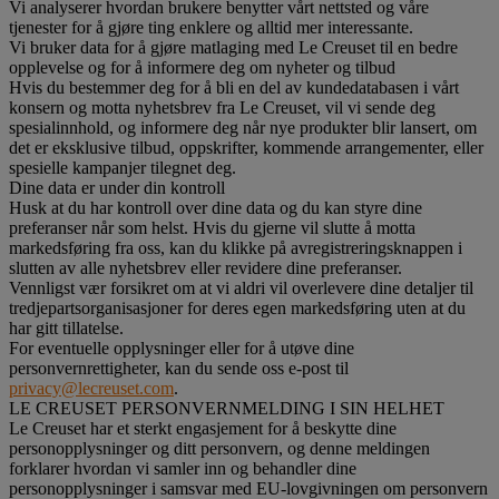
Vi analyserer hvordan brukere benytter vårt nettsted og våre
tjenester for å gjøre ting enklere og alltid mer interessante.
Vi bruker data for å gjøre matlaging med Le Creuset til en bedre
opplevelse og for å informere deg om nyheter og tilbud
Hvis du bestemmer deg for å bli en del av kundedatabasen i vårt
konsern og motta nyhetsbrev fra Le Creuset, vil vi sende deg
spesialinnhold, og informere deg når nye produkter blir lansert, om
det er eksklusive tilbud, oppskrifter, kommende arrangementer, eller
spesielle kampanjer tilegnet deg.
Dine data er under din kontroll
Husk at du har kontroll over dine data og du kan styre dine
preferanser når som helst. Hvis du gjerne vil slutte å motta
markedsføring fra oss, kan du klikke på avregistreringsknappen i
slutten av alle nyhetsbrev eller revidere dine preferanser.
Vennligst vær forsikret om at vi aldri vil overlevere dine detaljer til
tredjepartsorganisasjoner for deres egen markedsføring uten at du
har gitt tillatelse.
For eventuelle opplysninger eller for å utøve dine
personvernrettigheter, kan du sende oss e-post til
privacy@lecreuset.com
.
LE CREUSET PERSONVERNMELDING I SIN HELHET
Le Creuset har et sterkt engasjement for å beskytte dine
personopplysninger og ditt personvern, og denne meldingen
forklarer hvordan vi samler inn og behandler dine
personopplysninger i samsvar med EU-lovgivningen om personvern