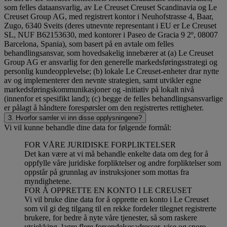
som felles dataansvarlig, av Le Creuset Creuset Scandinavia og Le
Creuset Group AG, med registrert kontor i Neuhofstrasse 4, Baar,
Zugo, 6340 Sveits (deres utnevnte representant i EU er Le Creuset
SL, NUF B62153630, med kontorer i Paseo de Gracia 9 2º, 08007
Barcelona, Spania), som basert på en avtale om felles
behandlingsansvar, som hovedsakelig innebærer at (a) Le Creuset
Group AG er ansvarlig for den generelle markedsføringsstrategi og
personlig kundeopplevelse; (b) lokale Le Creuset-enheter drar nytte
av og implementerer den nevnte strategien, samt utvikler egne
markedsføringskommunikasjoner og -initiativ på lokalt nivå
(innenfor et spesifikt land); (c) begge de felles behandlingsansvarlige
er pålagt å håndtere forespørsler om den registrertes rettigheter.
3. Hvorfor samler vi inn disse opplysningene?
Vi vil kunne behandle dine data for følgende formål:
FOR VÅRE JURIDISKE FORPLIKTELSER
Det kan være at vi må behandle enkelte data om deg for å
oppfylle våre juridiske forpliktelser og andre forpliktelser som
oppstår på grunnlag av instruksjoner som mottas fra
myndighetene.
FOR Å OPPRETTE EN KONTO I LE CREUSET
Vi vil bruke dine data for å opprette en konto i Le Creuset
som vil gi deg tilgang til en rekke fordeler tilegnet registrerte
brukere, for bedre å nyte våre tjenester, så som raskere
utsjekking, lagre flere forsendelsesadresser, vise og spore