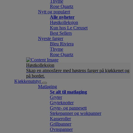
Thyme
Rose Quartz
Nytt og populært
Alle nyheter
Høstkolleksjon
Kun hos Le Creuset
Best Sellers
Nyeste farger
Bleu Riviera
Thyme
Rose Quartz
Høstkolleksjon
Skap en atmosfære med høstens farger på kjøkkenet og
på bordet.
Kjøkkenutstyr
Matlaging
Se alt til matlaging
Gryter
Gryteknotter
Gryte- og pannesett
Stekepanner og wokpanner
Kasseroller
Grillpanner
Ovnspanner