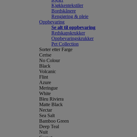
Kjøkkentekstiler
Bordskånere
Rengjøring & pleie
Oppbevaring
Se alt til oppbevaring
Redskapskrukker
Oppbevaringskrukker
Pet Collection
Sorter etter Farge
Cerise
No Colour
Black
Volcanic
Flint
Azure
Meringue
White
Bleu Riviera
Matte Black
Nectar
Sea Salt
Bamboo Green
Deep Teal
Nuit