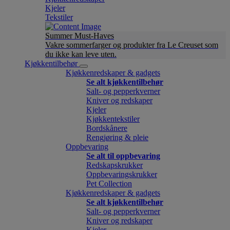
Kjeler
Tekstiler
Summer Must-Haves
Vakre sommerfarger og produkter fra Le Creuset som
du ikke kan leve uten.
Kjøkkentilbehør
Kjøkkenredskaper & gadgets
Se alt kjøkkentilbehør
Salt- og pepperkverner
Kniver og redskaper
Kjeler
Kjøkkentekstiler
Bordskånere
Rengjøring & pleie
Oppbevaring
Se alt til oppbevaring
Redskapskrukker
Oppbevaringskrukker
Pet Collection
Kjøkkenredskaper & gadgets
Se alt kjøkkentilbehør
Salt- og pepperkverner
Kniver og redskaper
Kjeler