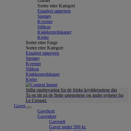
Garnet
Sorter etter Kategori
Emaljert støpejern
Stentøy
Kverner
Silikon
Kjøkkenredskaper
Kjeler
Sorter etter Farge
Sorter etter Kategori
Emaljert støpejern
Stentøy
Kverner
Silikon
Kjøkkenredskaper
Kjeler
Stilig oppbevaring for de friske krydderurtene din
Ta en titt på de flotte urtepottene og andre nyheter fra
Le Creuset.
Gaver
Gavekort
Gaveideer
Gavesett
Gaver under 500 kr.