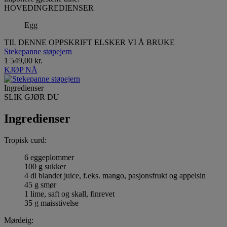
HOVEDINGREDIENSER
Egg
TIL DENNE OPPSKRIFT ELSKER VI Å BRUKE
Stekepanne støpejern
1 549,00 kr.
KJØP NÅ
Ingredienser
SLIK GJØR DU
Ingredienser
Tropisk curd:
6 eggeplommer
100 g sukker
4 dl blandet juice, f.eks. mango, pasjonsfrukt og appelsin
45 g smør
1 lime, saft og skall, finrevet
35 g maisstivelse
Mørdeig: