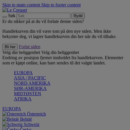
Skip to main content
Skip to footer content
Søk
Rydd
Er du sikker på at du vil forlate denne siden?
Handlekurven din vil være tom på den nye siden. Men ikke
bekymre deg, vi lagrer handlekurven din her når du vil tilbake.
Forlat siden
Bli her
Velg din beliggenhet
Velg din beliggenhet
Endring av posisjon fjerner innholdet fra handlekurven. Elementer
som er kjøpt online, kan bare sendes til det valgte landet.
EUROPA
ASIA / PACIFIC
NORD AMERIKA
SØR-AMERIKA
MIDTØSTEN
AFRIKA
EUROPA
Österreich
België
Schweiz
Česko