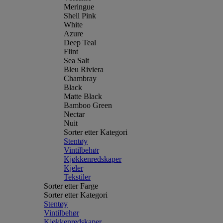
Meringue
Shell Pink
White
Azure
Deep Teal
Flint
Sea Salt
Bleu Riviera
Chambray
Black
Matte Black
Bamboo Green
Nectar
Nuit
Sorter etter Kategori
Stentøy
Vintilbehør
Kjøkkenredskaper
Kjeler
Tekstiler
Sorter etter Farge
Sorter etter Kategori
Stentøy
Vintilbehør
Kjøkkenredskaper