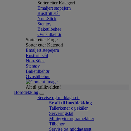
Sorter etter Kategori
Emaljert støpejern
Rustfritt stål
Non-Stick
Stentøy
Baketilbehør
Ovnstilbehør
Sorter etter Farge
Sorter etter Kategori
Emaljert støpejern
Rustfritt stål
Non-Stick
Stentøy
Baketilbehør
Ovnstilbehør
Alt til grillkvelden!
Borddekking
Servise og middagssett
Se alt til borddekking
Tallerkener og skåler
Serveringsfat
Minigryter og ramekiner
Tilbehør
Servise og middagssett