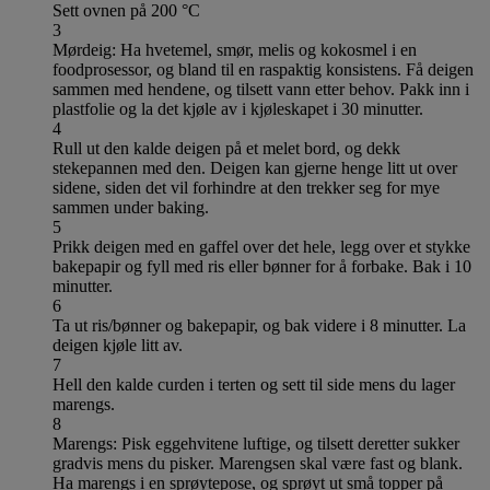
Sett ovnen på 200 °C
3
Mørdeig: Ha hvetemel, smør, melis og kokosmel i en
foodprosessor, og bland til en raspaktig konsistens. Få deigen
sammen med hendene, og tilsett vann etter behov. Pakk inn i
plastfolie og la det kjøle av i kjøleskapet i 30 minutter.
4
Rull ut den kalde deigen på et melet bord, og dekk
stekepannen med den. Deigen kan gjerne henge litt ut over
sidene, siden det vil forhindre at den trekker seg for mye
sammen under baking.
5
Prikk deigen med en gaffel over det hele, legg over et stykke
bakepapir og fyll med ris eller bønner for å forbake. Bak i 10
minutter.
6
Ta ut ris/bønner og bakepapir, og bak videre i 8 minutter. La
deigen kjøle litt av.
7
Hell den kalde curden i terten og sett til side mens du lager
marengs.
8
Marengs: Pisk eggehvitene luftige, og tilsett deretter sukker
gradvis mens du pisker. Marengsen skal være fast og blank.
Ha marengs i en sprøytepose, og sprøyt ut små topper på