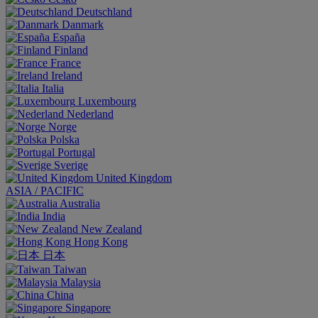
Deutschland
Danmark
España
Finland
France
Ireland
Italia
Luxembourg
Nederland
Norge
Polska
Portugal
Sverige
United Kingdom
ASIA / PACIFIC
Australia
India
New Zealand
Hong Kong
日本
Taiwan
Malaysia
China
Singapore