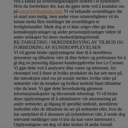
ved å klikke på avmeldingsknappen nederst i et nyhetsbrev.
Hvis du foretrekker det, kan du gjøre dette ved å kontakte oss
på
privacy@lecreuset.com
. Vi vil behandle avmeldingen din
så snart som mulig, men under visse omstendigheter vil du
kunne motta flere meldinger før avmeldingen er
ferdigbehandlet.
Merk deg at vi ikke selger eller gir dine
kontaktopplysninger og andre personopplysninger videre til
andre selskaper for deres markedsføringsformål
.
RE-TARGETING / SKREDDERSYING AV TILBUD OG
FORBEDRING AV KUNDEOPPLEVELSEN
Vi vil gjerne bruke opplysningene dine til å skreddersy
tjenestene og tilbudene våre til dine behov og preferanser for å
gi deg en personlig tilpasset kundeopplevelse hos Le Creuset.
Vi gjør dette ved å analysere dine vaner og interesser, for
eksempel ved å finne ut hvilke produkter du har sett mest på,
din interaksjon med oss på sosiale medier, hvilke sider på
nettstedet vårt du besøker og hvilket innhold blant tilbudene
våre du leser. Vi gjør dette hovedsakelig gjennom
informasjonskapsler og tilsvarende teknologi. Vi vil bruke
disse opplysningene til å administrere vår annonsering på
andre nettsteder, gi tilgang til spesifikt innhold, skreddersy
innholdet eller de tilbudene du ser på nettstedet eller, hvis du
har samtykket til å abonnere på nyhetsbrevet vårt, å sende deg
relevante meldinger som vi tror du kan være interessert i.
Opplysningene om deg vil ikke brukes til andre formål.