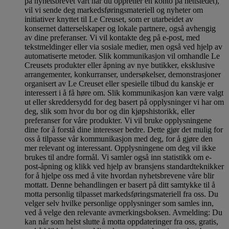
på nyhetsbrevet vårt når du oppretter en konto på nettstedet),
vil vi sende deg markedsføringsmateriell og nyheter om
initiativer knyttet til Le Creuset, som er utarbeidet av
konsernet datterselskaper og lokale partnere, også avhengig
av dine preferanser. Vi vil kontakte deg på e-post, med
tekstmeldinger eller via sosiale medier, men også ved hjelp av
automatiserte metoder. Slik kommunikasjon vil omhandle Le
Creusets produkter eller åpning av nye butikker, eksklusive
arrangementer, konkurranser, undersøkelser, demonstrasjoner
organisert av Le Creuset eller spesielle tilbud du kanskje er
interessert i å få høre om. Slik kommunikasjon kan være valgt
ut eller skreddersydd for deg basert på opplysninger vi har om
deg, slik som hvor du bor og din kjøpshistorikk, eller
preferanser for våre produkter. Vi vil bruke opplysningene
dine for å forstå dine interesser bedre. Dette gjør det mulig for
oss å tilpasse vår kommunikasjon med deg, for å gjøre den
mer relevant og interessant. Opplysningene om deg vil ikke
brukes til andre formål. Vi samler også inn statistikk om e-
post-åpning og klikk ved hjelp av bransjens standardteknikker
for å hjelpe oss med å vite hvordan nyhetsbrevene våre blir
mottatt. Denne behandlingen er basert på ditt samtykke til å
motta personlig tilpasset markedsføringsmateriell fra oss. Du
velger selv hvilke personlige opplysninger som samles inn,
ved å velge den relevante avmerkingsboksen. Avmelding: Du
kan når som helst slutte å motta oppdateringer fra oss, gratis,