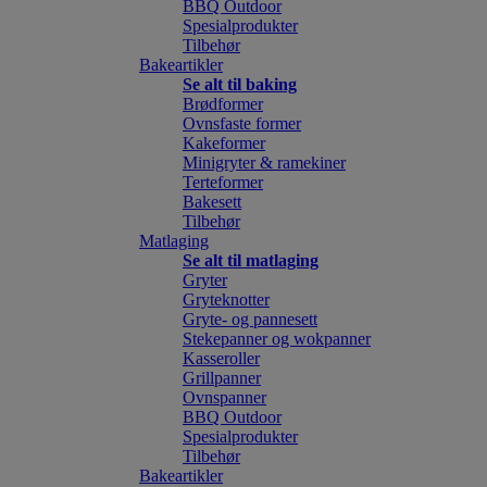
BBQ Outdoor
Spesialprodukter
Tilbehør
Bakeartikler
Se alt til baking
Brødformer
Ovnsfaste former
Kakeformer
Minigryter & ramekiner
Terteformer
Bakesett
Tilbehør
Matlaging
Se alt til matlaging
Gryter
Gryteknotter
Gryte- og pannesett
Stekepanner og wokpanner
Kasseroller
Grillpanner
Ovnspanner
BBQ Outdoor
Spesialprodukter
Tilbehør
Bakeartikler