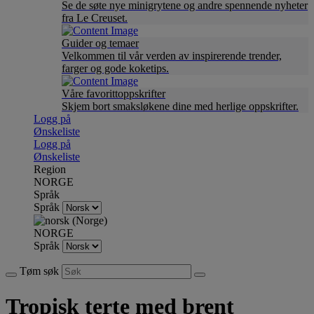
Se de søte nye minigrytene og andre spennende nyheter
fra Le Creuset.
Guider og temaer
Velkommen til vår verden av inspirerende trender,
farger og gode koketips.
Våre favorittoppskrifter
Skjem bort smaksløkene dine med herlige oppskrifter.
Logg på
Ønskeliste
Logg på
Ønskeliste
Region
NORGE
Språk
Språk
NORGE
Språk
Tøm søk
Tropisk terte med brent