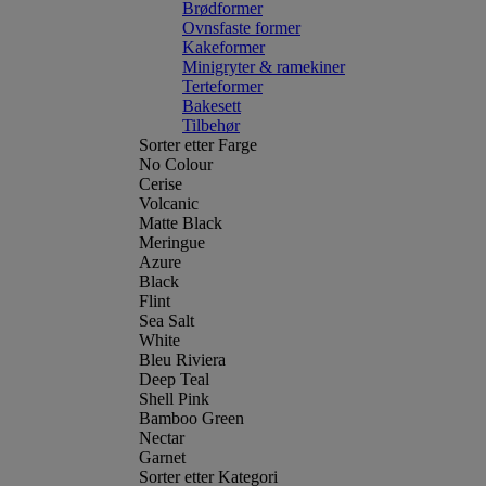
Brødformer
Ovnsfaste former
Kakeformer
Minigryter & ramekiner
Terteformer
Bakesett
Tilbehør
Sorter etter Farge
No Colour
Cerise
Volcanic
Matte Black
Meringue
Azure
Black
Flint
Sea Salt
White
Bleu Riviera
Deep Teal
Shell Pink
Bamboo Green
Nectar
Garnet
Sorter etter Kategori