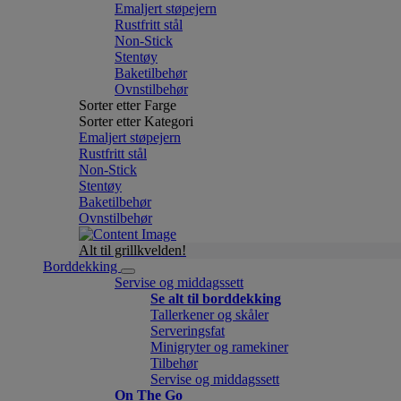
Emaljert støpejern
Rustfritt stål
Non-Stick
Stentøy
Baketilbehør
Ovnstilbehør
Sorter etter Farge
Sorter etter Kategori
Emaljert støpejern
Rustfritt stål
Non-Stick
Stentøy
Baketilbehør
Ovnstilbehør
Alt til grillkvelden!
Borddekking
Servise og middagssett
Se alt til borddekking
Tallerkener og skåler
Serveringsfat
Minigryter og ramekiner
Tilbehør
Servise og middagssett
On The Go