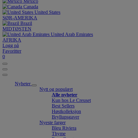
México
Canada
United States
SØR-AMERIKA
Brazil
MIDTØSTEN
United Arab Emirates
AFRIKA
Logg på
Favoritter
0
Nyheter
Nytt og populært
Alle nyheter
Kun hos Le Creuset
Best Sellers
Høstkolleksjon
Bryllupsgaver
Nyeste farger
Bleu Riviera
Thyme