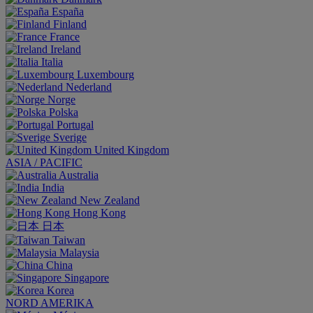
España
Finland
France
Ireland
Italia
Luxembourg
Nederland
Norge
Polska
Portugal
Sverige
United Kingdom
ASIA / PACIFIC
Australia
India
New Zealand
Hong Kong
日本
Taiwan
Malaysia
China
Singapore
Korea
NORD AMERIKA