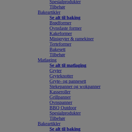
Spesialprodukter
Tilbehør
Bakeartikler
Se alt til baking
Brødformer
Ovnsfaste former
Kakeformer
Minigryter & ramekiner
Terteformer
Bakesett
Tilbehør
Matlaging
Se alt til matlaging
Gryter
Gryteknotter
Gryte- og pannesett
Stekepanner og wokpanner
Kasseroller
Grillpanner
Ovnspanner
BBQ Outdoor
Spesialprodukter
Tilbehør
Bakeartikler
Se alt til baking