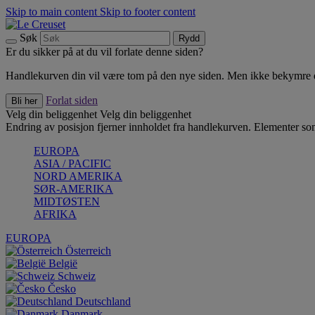
Skip to main content
Skip to footer content
Søk
Rydd
Er du sikker på at du vil forlate denne siden?
Handlekurven din vil være tom på den nye siden. Men ikke bekymre deg
Forlat siden
Bli her
Velg din beliggenhet
Velg din beliggenhet
Endring av posisjon fjerner innholdet fra handlekurven. Elementer som 
EUROPA
ASIA / PACIFIC
NORD AMERIKA
SØR-AMERIKA
MIDTØSTEN
AFRIKA
EUROPA
Österreich
België
Schweiz
Česko
Deutschland
Danmark