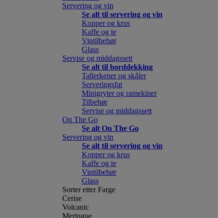
Servering og vin
Se alt til servering og vin
Kopper og krus
Kaffe og te
Vintilbehør
Glass
Servise og middagssett
Se alt til borddekking
Tallerkener og skåler
Serveringsfat
Minigryter og ramekiner
Tilbehør
Servise og middagssett
On The Go
Se alt On The Go
Servering og vin
Se alt til servering og vin
Kopper og krus
Kaffe og te
Vintilbehør
Glass
Sorter etter Farge
Cerise
Volcanic
Meringue