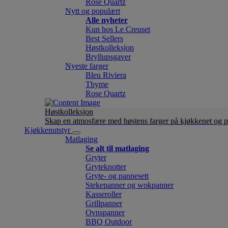
Rose Quartz
Nytt og populært
Alle nyheter
Kun hos Le Creuset
Best Sellers
Høstkolleksjon
Bryllupsgaver
Nyeste farger
Bleu Riviera
Thyme
Rose Quartz
Høstkolleksjon
Skap en atmosfære med høstens farger på kjøkkenet og p
Kjøkkenutstyr
Matlaging
Se alt til matlaging
Gryter
Gryteknotter
Gryte- og pannesett
Stekepanner og wokpanner
Kasseroller
Grillpanner
Ovnspanner
BBQ Outdoor