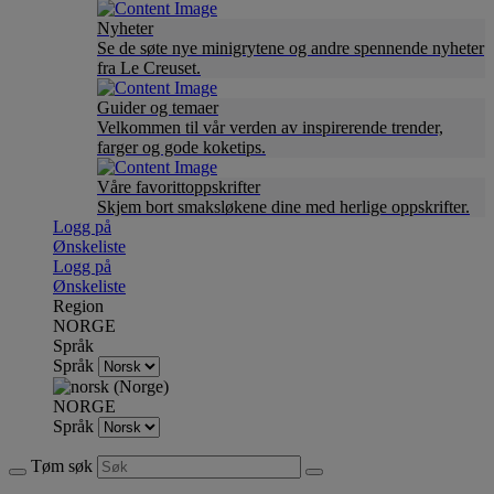
Nyheter
Se de søte nye minigrytene og andre spennende nyheter
fra Le Creuset.
Guider og temaer
Velkommen til vår verden av inspirerende trender,
farger og gode koketips.
Våre favorittoppskrifter
Skjem bort smaksløkene dine med herlige oppskrifter.
Logg på
Ønskeliste
Logg på
Ønskeliste
Region
NORGE
Språk
Språk
NORGE
Språk
Tøm søk