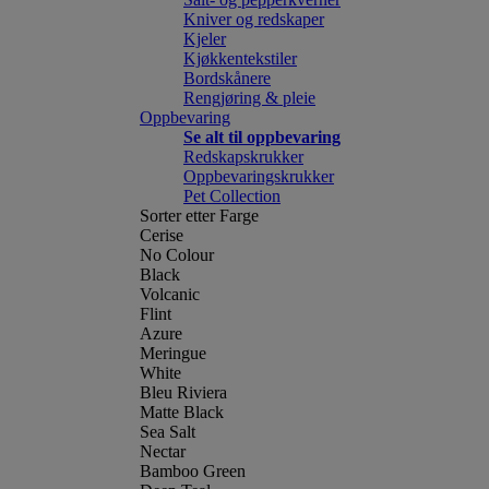
Kniver og redskaper
Kjeler
Kjøkkentekstiler
Bordskånere
Rengjøring & pleie
Oppbevaring
Se alt til oppbevaring
Redskapskrukker
Oppbevaringskrukker
Pet Collection
Sorter etter Farge
Cerise
No Colour
Black
Volcanic
Flint
Azure
Meringue
White
Bleu Riviera
Matte Black
Sea Salt
Nectar
Bamboo Green