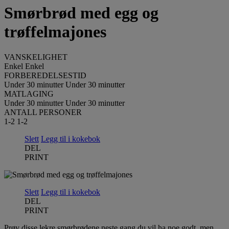
Smørbrød med egg og
trøffelmajones
VANSKELIGHET
Enkel
Enkel
FORBEREDELSESTID
Under 30 minutter
Under 30 minutter
MATLAGING
Under 30 minutter
Under 30 minutter
ANTALL PERSONER
1-2
1-2
Slett
Legg til i kokebok
DEL
PRINT
Slett
Legg til i kokebok
DEL
PRINT
Prøv disse lekre smørbrødene neste gang du vil ha noe godt, men