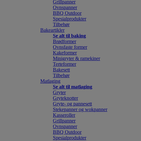
Grillpanner
Ovnspanner
BBQ Outdoor
Spesialprodukter
Tilbehør
Bakeartikler
Se alt til baking
Brødformer
Ovnsfaste former
Kakeformer
Minigryter & ramekiner
Terteformer
Bakesett
Tilbehør
Matlaging
Se alt til matlaging
Gryter
Gryteknotter
Gryte- og pannesett
Stekepanner og wokpanner
Kasseroller
Grillpanner
Ovnspanner
BBQ Outdoor
Spesialprodukter