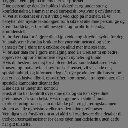
Trygghet ved kjøp på internett er vår prioritet
Dine personlige detaljer holdes i sikkerhet og under streng
konfidensialitet, i samsvar med europeisk lovgivning om datavern.
Vi vet at sikkerhet er svært viktig ved kjøp på internett, så vi
benytter den nyeste teknologien for å sikre at alle dine personlige og
kredittkortdetaljer blir fullt beskyttet og forblir fullstendig
konfidensielle.
Vi bruker data for å gjøre dine kjøp enkle og skreddersydde for deg
Vi analyserer hvordan brukere benytter vårt nettsted og våre
tjenester for å gjøre ting enklere og alltid mer interessante.
Vi bruker data for å gjøre matlaging med Le Creuset til en bedre
opplevelse og for å informere deg om nyheter og tilbud
Hvis du bestemmer deg for å bli en del av kundedatabasen i vårt
konsern og motta nyhetsbrev fra Le Creuset, vil vi sende deg
spesialinnhold, og informere deg når nye produkter blir lansert, om
det er eksklusive tilbud, oppskrifter, kommende arrangementer, eller
spesielle kampanjer tilegnet deg.
Dine data er under din kontroll
Husk at du har kontroll over dine data og du kan styre dine
preferanser når som helst. Hvis du gjerne vil slutte å motta
markedsføring fra oss, kan du klikke på avregistreringsknappen i
slutten av alle nyhetsbrev eller revidere dine preferanser.
Vennligst vær forsikret om at vi aldri vil overlevere dine detaljer til
tredjepartsorganisasjoner for deres egen markedsføring uten at du
har gitt tillatelse.