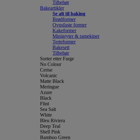
Tilbehør
Bakeartikler
Se alt til baking
Brødformer
Ovnsfaste former
Kakeformer
Minigryter & ramekiner
Terteformer
Bakesett
Tilbehør
Sorter etter Farge
No Colour
Cerise
Volcanic
Matte Black
Meringue
Azure
Black
Flint
Sea Salt
White
Bleu Riviera
Deep Teal
Shell Pink
Bamboo Green