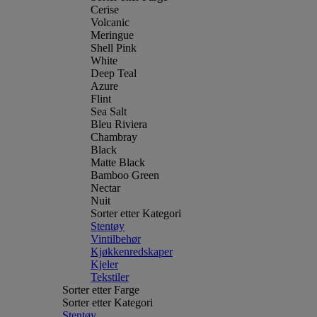
Cerise
Volcanic
Meringue
Shell Pink
White
Deep Teal
Azure
Flint
Sea Salt
Bleu Riviera
Chambray
Black
Matte Black
Bamboo Green
Nectar
Nuit
Sorter etter Kategori
Stentøy
Vintilbehør
Kjøkkenredskaper
Kjeler
Tekstiler
Sorter etter Farge
Sorter etter Kategori
Stentøy