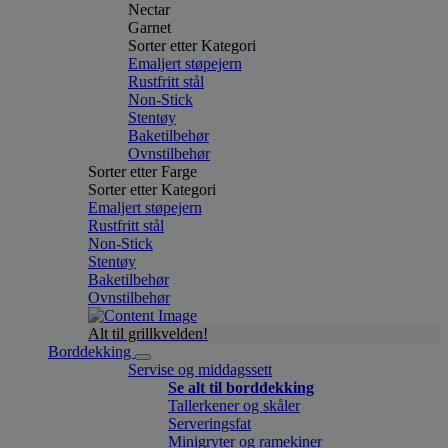
Nectar
Garnet
Sorter etter Kategori
Emaljert støpejern
Rustfritt stål
Non-Stick
Stentøy
Baketilbehør
Ovnstilbehør
Sorter etter Farge
Sorter etter Kategori
Emaljert støpejern
Rustfritt stål
Non-Stick
Stentøy
Baketilbehør
Ovnstilbehør
Alt til grillkvelden!
Borddekking
Servise og middagssett
Se alt til borddekking
Tallerkener og skåler
Serveringsfat
Minigryter og ramekiner