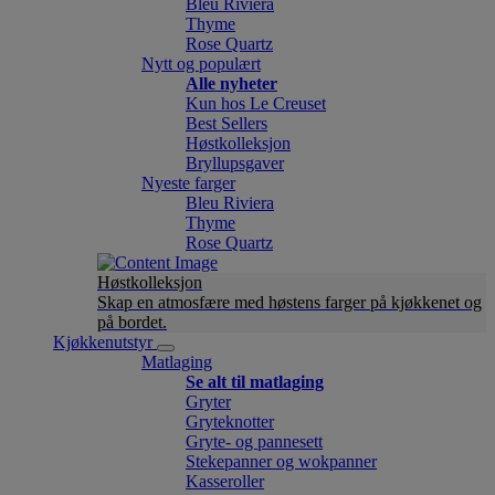
Bleu Riviera
Thyme
Rose Quartz
Nytt og populært
Alle nyheter
Kun hos Le Creuset
Best Sellers
Høstkolleksjon
Bryllupsgaver
Nyeste farger
Bleu Riviera
Thyme
Rose Quartz
Høstkolleksjon
Skap en atmosfære med høstens farger på kjøkkenet og
på bordet.
Kjøkkenutstyr
Matlaging
Se alt til matlaging
Gryter
Gryteknotter
Gryte- og pannesett
Stekepanner og wokpanner
Kasseroller