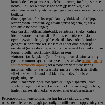
kontaktdetaljer (adresse og telefonnummer), for å registrere en
konto i Le Creuset eller kjøpe som gjestebruker, eller
abonnere på vårt nyhetsbrev på hjemmesiden eller i en av våre
butikker;
dine kjøpsdata, for eksempel dato og klokkeslett for kjøp,
leveringsdata, produkt- og betalingsdata og detaljer, for å
forvalte dine bestillinger;
data om din nettlesingshistorikk på internett (f.eks., online-
identifikatorer - så som din IP-adresse, nettleserversjon,
operativsystem, lengde på besøk, tilbakevendende bruker,
geografisk opprinnelse), innsamlet under dine besøk på
nettstedet (enten du er registrert bruker eller ikke), ved å bruke
logger og/eller sporingsteknikker så som
«informasjonskapsler» (for informasjon om datainnsamling
gjennom informasjonskapsler, vennligst se våre
Retningslinjer
for informasjonskapsler
) for å forbedre våre tjenester og
annonser, eller for vår statistiske analyse - i de fleste tilfeller
vil vi ikke være i stand til å identifisere deg fra disse
opplysningene.
dine tilbakemeldinger, forespørsler, klager, spørsmål eller
samhandlinger med oss (for eksempel dine meldinger, chats,
innlegg på sosiale medier, e-poster eller telefonsamtaler).
Personopplysningene som samles inn fra deg når du bruker
nettstedet eller ellers oppgir personlig identifiserende opplysninger er