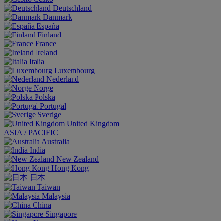
Deutschland
Danmark
España
Finland
France
Ireland
Italia
Luxembourg
Nederland
Norge
Polska
Portugal
Sverige
United Kingdom
ASIA / PACIFIC
Australia
India
New Zealand
Hong Kong
日本
Taiwan
Malaysia
China
Singapore