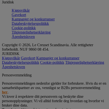
Juridisk
Kjøpsvilkår
Gavekort
Kampanjer og konkurranser
Databeskyttelsespolitikk
Cookie-politikk
Tilgjengelighetserklæring
Åpenhetsloven
Copyright © 2026, Le Creuset Scandinavia. Alle rettigheter
forbeholdt. NUF 9860 08 454.
JURIDISK
Kjøpsvilkår
Gavekort
Kampanjer og konkurranser
Databeskyttelsespolitikk
Cookie-politikk
Tilgjengelighetserklæring
Åpenhetsloven
Personvernmelding
Personvernmeldingen nedenfor gjelder for forbrukere. Hvis du er en
samarbeidspartner av oss, vennligst se B2Bs personvernmelding
her
.
Vi lover å respektere ditt personvern og beskytte dine
personopplysninger. Vi vil alltid fortelle deg hvordan og hvorfor vi
bruker dine data.