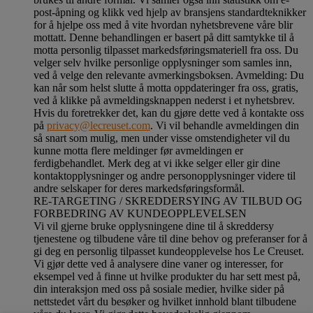
post-åpning og klikk ved hjelp av bransjens standardteknikker
for å hjelpe oss med å vite hvordan nyhetsbrevene våre blir
mottatt. Denne behandlingen er basert på ditt samtykke til å
motta personlig tilpasset markedsføringsmateriell fra oss. Du
velger selv hvilke personlige opplysninger som samles inn,
ved å velge den relevante avmerkingsboksen. Avmelding: Du
kan når som helst slutte å motta oppdateringer fra oss, gratis,
ved å klikke på avmeldingsknappen nederst i et nyhetsbrev.
Hvis du foretrekker det, kan du gjøre dette ved å kontakte oss
på
privacy@lecreuset.com
. Vi vil behandle avmeldingen din
så snart som mulig, men under visse omstendigheter vil du
kunne motta flere meldinger før avmeldingen er
ferdigbehandlet.
Merk deg at vi ikke selger eller gir dine
kontaktopplysninger og andre personopplysninger videre til
andre selskaper for deres markedsføringsformål
.
RE-TARGETING / SKREDDERSYING AV TILBUD OG
FORBEDRING AV KUNDEOPPLEVELSEN
Vi vil gjerne bruke opplysningene dine til å skreddersy
tjenestene og tilbudene våre til dine behov og preferanser for å
gi deg en personlig tilpasset kundeopplevelse hos Le Creuset.
Vi gjør dette ved å analysere dine vaner og interesser, for
eksempel ved å finne ut hvilke produkter du har sett mest på,
din interaksjon med oss på sosiale medier, hvilke sider på
nettstedet vårt du besøker og hvilket innhold blant tilbudene