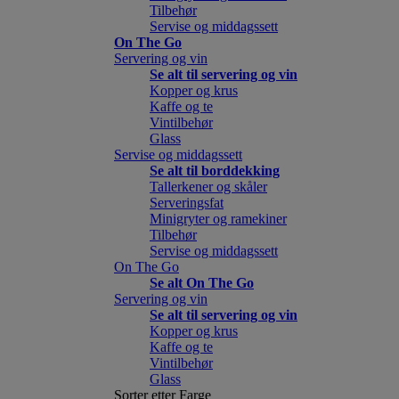
Tilbehør
Servise og middagssett
On The Go
Servering og vin
Se alt til servering og vin
Kopper og krus
Kaffe og te
Vintilbehør
Glass
Servise og middagssett
Se alt til borddekking
Tallerkener og skåler
Serveringsfat
Minigryter og ramekiner
Tilbehør
Servise og middagssett
On The Go
Se alt On The Go
Servering og vin
Se alt til servering og vin
Kopper og krus
Kaffe og te
Vintilbehør
Glass
Sorter etter Farge