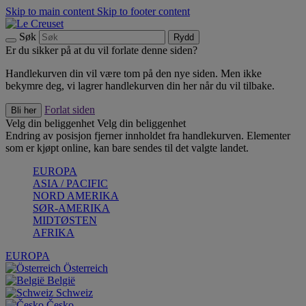
Skip to main content
Skip to footer content
Søk
Rydd
Er du sikker på at du vil forlate denne siden?
Handlekurven din vil være tom på den nye siden. Men ikke
bekymre deg, vi lagrer handlekurven din her når du vil tilbake.
Forlat siden
Bli her
Velg din beliggenhet
Velg din beliggenhet
Endring av posisjon fjerner innholdet fra handlekurven. Elementer
som er kjøpt online, kan bare sendes til det valgte landet.
EUROPA
ASIA / PACIFIC
NORD AMERIKA
SØR-AMERIKA
MIDTØSTEN
AFRIKA
EUROPA
Österreich
België
Schweiz
Česko