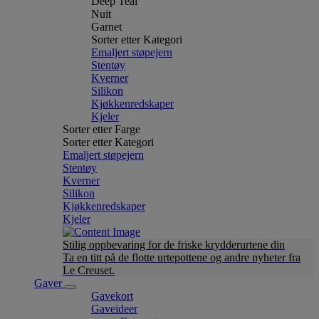
Deep Teal
Nuit
Garnet
Sorter etter Kategori
Emaljert støpejern
Stentøy
Kverner
Silikon
Kjøkkenredskaper
Kjeler
Sorter etter Farge
Sorter etter Kategori
Emaljert støpejern
Stentøy
Kverner
Silikon
Kjøkkenredskaper
Kjeler
Stilig oppbevaring for de friske krydderurtene din
Ta en titt på de flotte urtepottene og andre nyheter fra
Le Creuset.
Gaver
Gavekort
Gaveideer