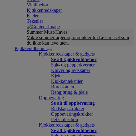
Vintilbehør
Kjøkkenredskaper
Kjeler
Tekstiler
Summer Must-Haves
Vakre sommerfarger og produkter fra Le Creuset som
du ikke kan leve uten.
Kjøkkentilbehør
Kjøkkenredskaper & gadgets
Se alt kjøkkentilbehør
Salt- og pepperkverner
Kniver og redskaper
Kjeler
Kjøkkentekstiler
Bordskånere
Rengjøring & pleie
Oppbevaring
Se alt til oppbevaring
Redskapskrukker
Oppbevaringskrukker
Pet Collection
Kjøkkenredskaper & gadgets
Se alt kjøkkentilbehør
Salt- og pepperkverner