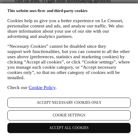
våre du leser. Vi gjør dette hovedsakelig gjennom
informasjonskapsler og tilsvarende teknologi. Vi vil bruke
This website uses first- and third-party cookies
disse opplysningene til å administrere vår annonsering på
andre nettsteder, gi tilgang til spesifikt innhold, skreddersy
Cookies help us give you a better experience on Le Creuset,
innholdet eller de tilbudene du ser på nettstedet eller, hvis du
personalise content and ads, and analyse our traffic. We also
har samtykket til å abonnere på nyhetsbrevet vårt, å sende deg
share information about your use of our site with our
relevante meldinger som vi tror du kan være interessert i.
advertising and analytics partners.
Opplysningene om deg vil ikke brukes til andre formål.
Bruken av informasjonskapsler er avhengig av samtykke fra
“Necessary Cookies” cannot be disabled since they
deg. Hvis du ønsker at disse opplysningene ikke skal brukes
support web functionalities, but you can consent to all the other
til å gi deg interessebaserte annonser, innhold eller meldinger,
uses above (preferences, statistics and marketing cookies) by
kan du begrense bruken av opplysningene om dine online-
clicking “Accept all cookies”, or click “Cookie settings”, where
handlinger ved å velge dine innstillinger for
you manage each cookie category, or “Accept necessary
informasjonskapsler (men husk at enkelte informasjonskapsler
cookies only”, so that no other category of cookies will be
installed.
er nødvendige for å kunne bruke nettstedet). Vennligst merk
deg at dette ikke fratar deg muligheten til å få tilsendt
Check our
Cookie Policy
.
annonser, tilbud eller meldinger. Du vil fortsatt motta
generiske annonser, tilbud eller meldinger. For mer
informasjon om hvordan vi bruker informasjonskapsler og
ACCEPT NECESSARY COOKIES ONLY
hvordan du kan slette dem, kan du lese våre retningslinjer for
informasjonskapsler
her
.
COOKIE SETTINGS
Dersom du har kjøpt et produkt fra oss, kan vi komme til å
sende deg en e-post der vi ber om at du vurderer produktet
ditt. Vi er interessert i produktanmeldelser fra kundene våre
ACCEPT ALL COOKIES
(dersom de ønsker å oppgi slik informasjon). Det gjør at vi