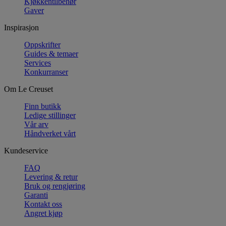
Kjøkkentilbehør
Gaver
Inspirasjon
Oppskrifter
Guides & temaer
Services
Konkurranser
Om Le Creuset
Finn butikk
Ledige stillinger
Vår arv
Håndverket vårt
Kundeservice
FAQ
Levering & retur
Bruk og rengjøring
Garanti
Kontakt oss
Angret kjøp