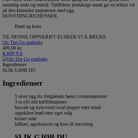
samtidig raskt og enkelt. Trøffelens jordaktige smak gir en lekker vri
på den klassiske majonesen med egg.
HOVEDINGREDIENSER
Brød og korn
TIL DENNE OPPSKRIFT ELSKER VI Å BRUKE
On The Go matboks
409,00 kr.
KJØP NÅ
Ingredienser
SLIK GJØR DU
Ingredienser
5 store egg fra frittgående høns i romtemperatur
3 ss (45 ml) trøffelmajones
havsalt og nykvernet svart pepper etter smak
oppskåret brød etter eget valg
kruset salat
blåbær, agurkstaver og kiwi til servering
SLIK GJØR DU