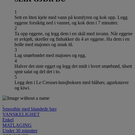
1
Sett en liten kjele med vann på komfyren og kok opp. Legg
eggene forsiktig ned i vannet, og kok dem i 7 minutter.
2
Ta opp eggene, og legg dem i en skål med isvann. Når eggene
er avkjølt, skreller og finhakker du 4 av eggene. Ha dem i en
bolle med majones og smak til.
3
Lag smørbrødet med majones og egg.
4
Halver det siste egget og legg det midt i hvert smørbrød, tilsett
sprø salat og del det i to.
5
Legg den i Le Creuset-lunsjboksen med blåbær, agurkstaver
og kiwi.
Smoothie med blandede bær
VANSKELIGHET
Enkel
MATLAGING
Under 30 minutter