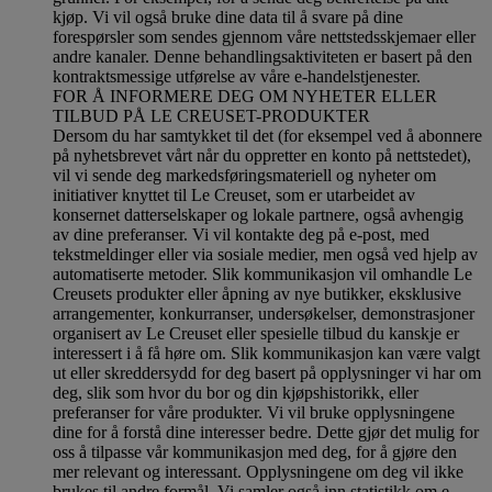
kjøp. Vi vil også bruke dine data til å svare på dine
forespørsler som sendes gjennom våre nettstedsskjemaer eller
andre kanaler. Denne behandlingsaktiviteten er basert på den
kontraktsmessige utførelse av våre e-handelstjenester.
FOR Å INFORMERE DEG OM NYHETER ELLER
TILBUD PÅ LE CREUSET-PRODUKTER
Dersom du har samtykket til det (for eksempel ved å abonnere
på nyhetsbrevet vårt når du oppretter en konto på nettstedet),
vil vi sende deg markedsføringsmateriell og nyheter om
initiativer knyttet til Le Creuset, som er utarbeidet av
konsernet datterselskaper og lokale partnere, også avhengig
av dine preferanser. Vi vil kontakte deg på e-post, med
tekstmeldinger eller via sosiale medier, men også ved hjelp av
automatiserte metoder. Slik kommunikasjon vil omhandle Le
Creusets produkter eller åpning av nye butikker, eksklusive
arrangementer, konkurranser, undersøkelser, demonstrasjoner
organisert av Le Creuset eller spesielle tilbud du kanskje er
interessert i å få høre om. Slik kommunikasjon kan være valgt
ut eller skreddersydd for deg basert på opplysninger vi har om
deg, slik som hvor du bor og din kjøpshistorikk, eller
preferanser for våre produkter. Vi vil bruke opplysningene
dine for å forstå dine interesser bedre. Dette gjør det mulig for
oss å tilpasse vår kommunikasjon med deg, for å gjøre den
mer relevant og interessant. Opplysningene om deg vil ikke
brukes til andre formål. Vi samler også inn statistikk om e-