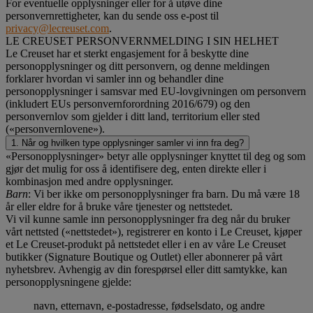
For eventuelle opplysninger eller for å utøve dine
personvernrettigheter, kan du sende oss e-post til
privacy@lecreuset.com
.
LE CREUSET PERSONVERNMELDING I SIN HELHET
Le Creuset har et sterkt engasjement for å beskytte dine
personopplysninger og ditt personvern, og denne meldingen
forklarer hvordan vi samler inn og behandler dine
personopplysninger i samsvar med EU-lovgivningen om personvern
(inkludert EUs personvernforordning 2016/679) og den
personvernlov som gjelder i ditt land, territorium eller sted
(«personvernlovene»).
1. Når og hvilken type opplysninger samler vi inn fra deg?
«Personopplysninger» betyr alle opplysninger knyttet til deg og som
gjør det mulig for oss å identifisere deg, enten direkte eller i
kombinasjon med andre opplysninger.
Barn
: Vi ber ikke om personopplysninger fra barn. Du må være 18
år eller eldre for å bruke våre tjenester og nettstedet.
Vi vil kunne samle inn personopplysninger fra deg når du bruker
vårt nettsted («nettstedet»), registrerer en konto i Le Creuset, kjøper
et Le Creuset-produkt på nettstedet eller i en av våre Le Creuset
butikker (Signature Boutique og Outlet) eller abonnerer på vårt
nyhetsbrev. Avhengig av din forespørsel eller ditt samtykke, kan
personopplysningene gjelde:
navn, etternavn, e-postadresse, fødselsdato, og andre