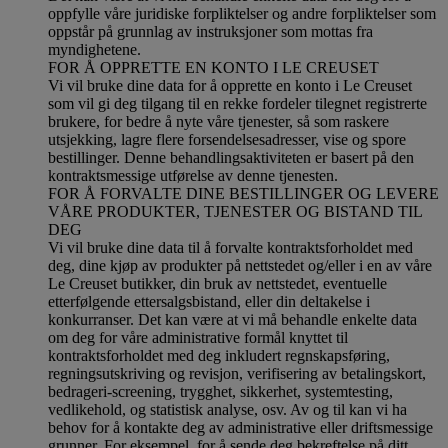
oppfylle våre juridiske forpliktelser og andre forpliktelser som
oppstår på grunnlag av instruksjoner som mottas fra
myndighetene.
FOR Å OPPRETTE EN KONTO I LE CREUSET
Vi vil bruke dine data for å opprette en konto i Le Creuset
som vil gi deg tilgang til en rekke fordeler tilegnet registrerte
brukere, for bedre å nyte våre tjenester, så som raskere
utsjekking, lagre flere forsendelsesadresser, vise og spore
bestillinger. Denne behandlingsaktiviteten er basert på den
kontraktsmessige utførelse av denne tjenesten.
FOR Å FORVALTE DINE BESTILLINGER OG LEVERE
VÅRE PRODUKTER, TJENESTER OG BISTAND TIL
DEG
Vi vil bruke dine data til å forvalte kontraktsforholdet med
deg, dine kjøp av produkter på nettstedet og/eller i en av våre
Le Creuset butikker, din bruk av nettstedet, eventuelle
etterfølgende ettersalgsbistand, eller din deltakelse i
konkurranser. Det kan være at vi må behandle enkelte data
om deg for våre administrative formål knyttet til
kontraktsforholdet med deg inkludert regnskapsføring,
regningsutskriving og revisjon, verifisering av betalingskort,
bedrageri-screening, trygghet, sikkerhet, systemtesting,
vedlikehold, og statistisk analyse, osv. Av og til kan vi ha
behov for å kontakte deg av administrative eller driftsmessige
grunner. For eksempel, for å sende deg bekreftelse på ditt