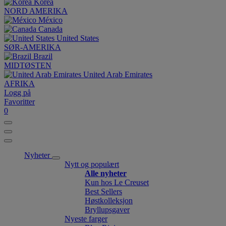
Korea
NORD AMERIKA
México
Canada
United States
SØR-AMERIKA
Brazil
MIDTØSTEN
United Arab Emirates
AFRIKA
Logg på
Favoritter
0
Nyheter
Nytt og populært
Alle nyheter
Kun hos Le Creuset
Best Sellers
Høstkolleksjon
Bryllupsgaver
Nyeste farger