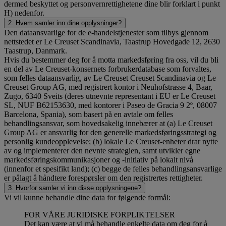
dermed beskyttet og personvernrettighetene dine blir forklart i punkt
H) nedenfor.
2. Hvem samler inn dine opplysninger?
Den dataansvarlige for de e-handelstjenester som tilbys gjennom
nettstedet er Le Creuset Scandinavia, Taastrup Hovedgade 12, 2630
Taastrup, Danmark.
Hvis du bestemmer deg for å motta markedsføring fra oss, vil du bli
en del av Le Creuset-konsernets forbrukerdatabase som forvaltes,
som felles dataansvarlig, av Le Creuset Creuset Scandinavia og Le
Creuset Group AG, med registrert kontor i Neuhofstrasse 4, Baar,
Zugo, 6340 Sveits (deres utnevnte representant i EU er Le Creuset
SL, NUF B62153630, med kontorer i Paseo de Gracia 9 2º, 08007
Barcelona, Spania), som basert på en avtale om felles
behandlingsansvar, som hovedsakelig innebærer at (a) Le Creuset
Group AG er ansvarlig for den generelle markedsføringsstrategi og
personlig kundeopplevelse; (b) lokale Le Creuset-enheter drar nytte
av og implementerer den nevnte strategien, samt utvikler egne
markedsføringskommunikasjoner og -initiativ på lokalt nivå
(innenfor et spesifikt land); (c) begge de felles behandlingsansvarlige
er pålagt å håndtere forespørsler om den registrertes rettigheter.
3. Hvorfor samler vi inn disse opplysningene?
Vi vil kunne behandle dine data for følgende formål:
FOR VÅRE JURIDISKE FORPLIKTELSER
Det kan være at vi må behandle enkelte data om deg for å