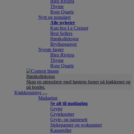
Bleu Riviera
Thyme
Rose Quartz
Nytt og populært
Alle nyheter
Kun hos Le Creuset
Best Sellers
Høstkolleksjon
Bryllupsgaver
Nyeste farger
Bleu Riviera
Thyme
Rose Quartz
Høstkolleksjon
Skap en atmosfære med høstens farger på kjøkkenet og
på bordet.
Kjøkkenutstyr
Matlaging
Se alt til matlaging
Gryter
Gryteknotter
Gryte- og pannesett
Stekepanner og wokpanner
Kasseroller