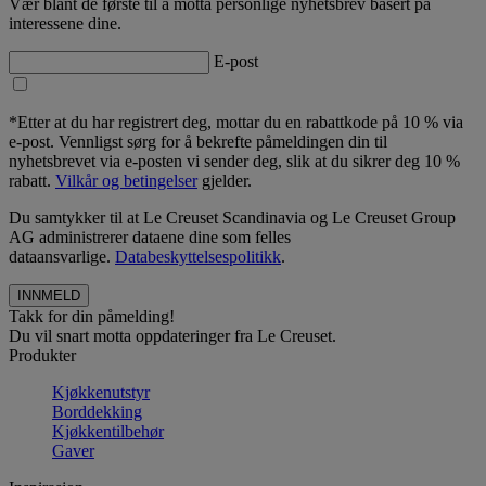
Vær blant de første til å motta personlige nyhetsbrev basert på
interessene dine.
E-post
*Etter at du har registrert deg, mottar du en rabattkode på 10 % via
e-post. Vennligst sørg for å bekrefte påmeldingen din til
nyhetsbrevet via e-posten vi sender deg, slik at du sikrer deg 10 %
rabatt.
Vilkår og betingelser
gjelder.
Du samtykker til at Le Creuset Scandinavia og Le Creuset Group
AG administrerer dataene dine som felles
dataansvarlige.
Databeskyttelsespolitikk
.
Takk for din påmelding!
Du vil snart motta oppdateringer fra Le Creuset.
Produkter
Kjøkkenutstyr
Borddekking
Kjøkkentilbehør
Gaver