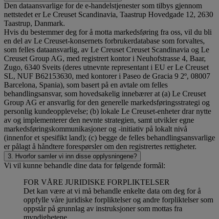
Den dataansvarlige for de e-handelstjenester som tilbys gjennom
nettstedet er Le Creuset Scandinavia, Taastrup Hovedgade 12, 2630
Taastrup, Danmark.
Hvis du bestemmer deg for å motta markedsføring fra oss, vil du bli
en del av Le Creuset-konsernets forbrukerdatabase som forvaltes,
som felles dataansvarlig, av Le Creuset Creuset Scandinavia og Le
Creuset Group AG, med registrert kontor i Neuhofstrasse 4, Baar,
Zugo, 6340 Sveits (deres utnevnte representant i EU er Le Creuset
SL, NUF B62153630, med kontorer i Paseo de Gracia 9 2º, 08007
Barcelona, Spania), som basert på en avtale om felles
behandlingsansvar, som hovedsakelig innebærer at (a) Le Creuset
Group AG er ansvarlig for den generelle markedsføringsstrategi og
personlig kundeopplevelse; (b) lokale Le Creuset-enheter drar nytte
av og implementerer den nevnte strategien, samt utvikler egne
markedsføringskommunikasjoner og -initiativ på lokalt nivå
(innenfor et spesifikt land); (c) begge de felles behandlingsansvarlige
er pålagt å håndtere forespørsler om den registrertes rettigheter.
3. Hvorfor samler vi inn disse opplysningene?
Vi vil kunne behandle dine data for følgende formål:
FOR VÅRE JURIDISKE FORPLIKTELSER
Det kan være at vi må behandle enkelte data om deg for å
oppfylle våre juridiske forpliktelser og andre forpliktelser som
oppstår på grunnlag av instruksjoner som mottas fra
myndighetene.