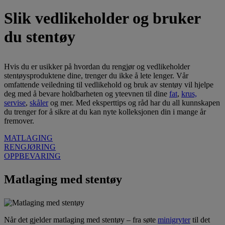
Slik vedlikeholder og bruker
du stentøy
Hvis du er usikker på hvordan du rengjør og vedlikeholder
stentøysproduktene dine, trenger du ikke å lete lenger. Vår
omfattende veiledning til vedlikehold og bruk av stentøy vil hjelpe
deg med å bevare holdbarheten og yteevnen til dine
fat
,
krus,
servise
,
skåler
og mer. Med eksperttips og råd har du all kunnskapen
du trenger for å sikre at du kan nyte kolleksjonen din i mange år
fremover.
MATLAGING
RENGJØRING
OPPBEVARING
Matlaging med stentøy
Når det gjelder matlaging med stentøy – fra søte
minigryter
til det