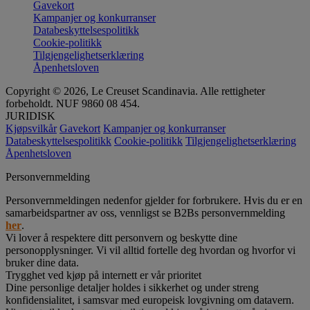
Gavekort
Kampanjer og konkurranser
Databeskyttelsespolitikk
Cookie-politikk
Tilgjengelighetserklæring
Åpenhetsloven
Copyright © 2026, Le Creuset Scandinavia. Alle rettigheter
forbeholdt. NUF 9860 08 454.
JURIDISK
Kjøpsvilkår
Gavekort
Kampanjer og konkurranser
Databeskyttelsespolitikk
Cookie-politikk
Tilgjengelighetserklæring
Åpenhetsloven
Personvernmelding
Personvernmeldingen nedenfor gjelder for forbrukere. Hvis du er en
samarbeidspartner av oss, vennligst se B2Bs personvernmelding
her
.
Vi lover å respektere ditt personvern og beskytte dine
personopplysninger. Vi vil alltid fortelle deg hvordan og hvorfor vi
bruker dine data.
Trygghet ved kjøp på internett er vår prioritet
Dine personlige detaljer holdes i sikkerhet og under streng
konfidensialitet, i samsvar med europeisk lovgivning om datavern.