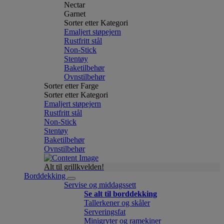
Nectar
Garnet
Sorter etter Kategori
Emaljert støpejern
Rustfritt stål
Non-Stick
Stentøy
Baketilbehør
Ovnstilbehør
Sorter etter Farge
Sorter etter Kategori
Emaljert støpejern
Rustfritt stål
Non-Stick
Stentøy
Baketilbehør
Ovnstilbehør
Alt til grillkvelden!
Borddekking
Servise og middagssett
Se alt til borddekking
Tallerkener og skåler
Serveringsfat
Minigryter og ramekiner