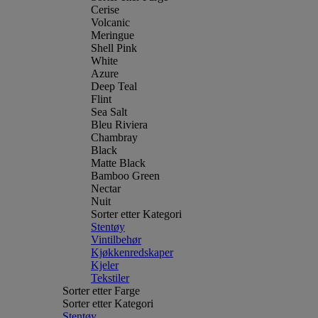
Cerise
Volcanic
Meringue
Shell Pink
White
Azure
Deep Teal
Flint
Sea Salt
Bleu Riviera
Chambray
Black
Matte Black
Bamboo Green
Nectar
Nuit
Sorter etter Kategori
Stentøy
Vintilbehør
Kjøkkenredskaper
Kjeler
Tekstiler
Sorter etter Farge
Sorter etter Kategori
Stentøy