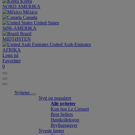
Korea
NORD AMERIKA
México
Canada
United States
SØR-AMERIKA
Brazil
MIDTØSTEN
United Arab Emirates
AFRIKA
Logg på
Favoritter
0
Nyheter
Nytt og populært
Alle nyheter
Kun hos Le Creuset
Best Sellers
Høstkolleksjon
Bryllupsgaver
Nyeste farger