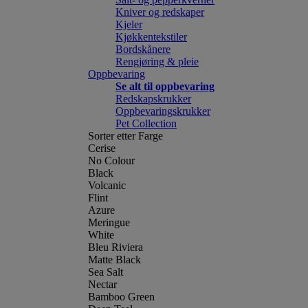
Kniver og redskaper
Kjeler
Kjøkkentekstiler
Bordskånere
Rengjøring & pleie
Oppbevaring
Se alt til oppbevaring
Redskapskrukker
Oppbevaringskrukker
Pet Collection
Sorter etter Farge
Cerise
No Colour
Black
Volcanic
Flint
Azure
Meringue
White
Bleu Riviera
Matte Black
Sea Salt
Nectar
Bamboo Green