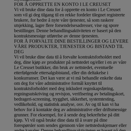
FOR Å OPPRETTE EN KONTO I LE CREUSET
Vi vil bruke dine data for å opprette en konto i Le Creuset
som vil gi deg tilgang til en rekke fordeler tilegnet registrerte
brukere, for bedre å nyte våre tjenester, så som raskere
utsjekking, lagre flere forsendelsesadresser, vise og spore
bestillinger. Denne behandlingsaktiviteten er basert på den
kontraktsmessige utførelse av denne tjenesten.
FOR Å FORVALTE DINE BESTILLINGER OG LEVERE
VÅRE PRODUKTER, TJENESTER OG BISTAND TIL
DEG
Vi vil bruke dine data til å forvalte kontraktsforholdet med
deg, dine kjøp av produkter på nettstedet og/eller i en av våre
Le Creuset butikker, din bruk av nettstedet, eventuelle
etterfølgende ettersalgsbistand, eller din deltakelse i
konkurranser. Det kan være at vi må behandle enkelte data
om deg for våre administrative formål knyttet til
kontraktsforholdet med deg inkludert regnskapsføring,
regningsutskriving og revisjon, verifisering av betalingskort,
bedrageri-screening, trygghet, sikkerhet, systemtesting,
vedlikehold, og statistisk analyse, osv. Av og til kan vi ha
behov for å kontakte deg av administrative eller driftsmessige
grunner. For eksempel, for å sende deg bekreftelse på ditt
kjøp. Vi vil også bruke dine data til å svare på dine
forespørsler som sendes gjennom våre nettstedsskjemaer eller
andre kanaler. Denne behandlingsaktiviteten er basert på den