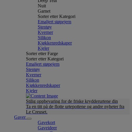
Deep Teal
Nuit
Garnet
Sorter etter Kategori
Emaljert støpejern
Stentøy
Kverner
Silikon
Kjøkkenredskaper
Kjeler
Sorter etter Farge
Sorter etter Kategori
Emaljert støpejern
Stentøy
Kverner
Silikon
Kjøkkenredskaper
Kjeler
Stilig oppbevaring for de friske krydderurtene din
Ta en titt på de flotte urtepottene og andre nyheter fra
Le Creuset.
Gaver
Gavekort
Gaveideer