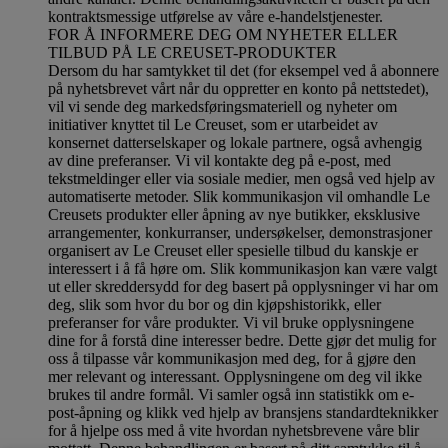
kontraktsmessige utførelse av våre e-handelstjenester.
FOR Å INFORMERE DEG OM NYHETER ELLER
TILBUD PÅ LE CREUSET-PRODUKTER
Dersom du har samtykket til det (for eksempel ved å abonnere
på nyhetsbrevet vårt når du oppretter en konto på nettstedet),
vil vi sende deg markedsføringsmateriell og nyheter om
initiativer knyttet til Le Creuset, som er utarbeidet av
konsernet datterselskaper og lokale partnere, også avhengig
av dine preferanser. Vi vil kontakte deg på e-post, med
tekstmeldinger eller via sosiale medier, men også ved hjelp av
automatiserte metoder. Slik kommunikasjon vil omhandle Le
Creusets produkter eller åpning av nye butikker, eksklusive
arrangementer, konkurranser, undersøkelser, demonstrasjoner
organisert av Le Creuset eller spesielle tilbud du kanskje er
interessert i å få høre om. Slik kommunikasjon kan være valgt
ut eller skreddersydd for deg basert på opplysninger vi har om
deg, slik som hvor du bor og din kjøpshistorikk, eller
preferanser for våre produkter. Vi vil bruke opplysningene
dine for å forstå dine interesser bedre. Dette gjør det mulig for
oss å tilpasse vår kommunikasjon med deg, for å gjøre den
mer relevant og interessant. Opplysningene om deg vil ikke
brukes til andre formål. Vi samler også inn statistikk om e-
post-åpning og klikk ved hjelp av bransjens standardteknikker
for å hjelpe oss med å vite hvordan nyhetsbrevene våre blir