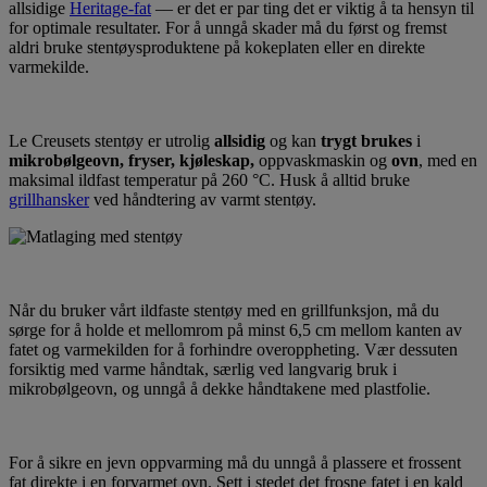
allsidige
Heritage-fat
–– er det er par ting det er viktig å ta hensyn til
for optimale resultater. For å unngå skader må du først og fremst
aldri bruke stentøysproduktene på kokeplaten eller en direkte
varmekilde.
Le Creusets stentøy er utrolig
allsidig
og kan
trygt brukes
i
mikrobølgeovn, fryser, kjøleskap,
oppvaskmaskin og
ovn
, med en
maksimal ildfast temperatur på 260 °C. Husk å alltid bruke
grillhansker
ved håndtering av varmt stentøy.
Når du bruker vårt ildfaste stentøy med en grillfunksjon, må du
sørge for å holde et mellomrom på minst 6,5 cm mellom kanten av
fatet og varmekilden for å forhindre overoppheting. Vær dessuten
forsiktig med varme håndtak, særlig ved langvarig bruk i
mikrobølgeovn, og unngå å dekke håndtakene med plastfolie.
For å sikre en jevn oppvarming må du unngå å plassere et frossent
fat direkte i en forvarmet ovn. Sett i stedet det frosne fatet i en kald