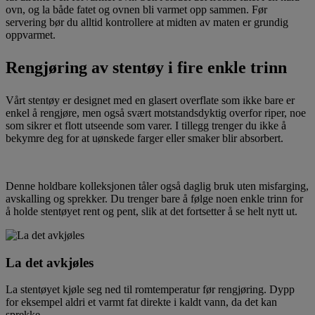
ovn, og la både fatet og ovnen bli varmet opp sammen. Før
servering bør du alltid kontrollere at midten av maten er grundig
oppvarmet.
Rengjøring av stentøy i fire enkle trinn
Vårt stentøy er designet med en glasert overflate som ikke bare er
enkel å rengjøre, men også svært motstandsdyktig overfor riper, noe
som sikrer et flott utseende som varer. I tillegg trenger du ikke å
bekymre deg for at uønskede farger eller smaker blir absorbert.
Denne holdbare kolleksjonen tåler også daglig bruk uten misfarging,
avskalling og sprekker. Du trenger bare å følge noen enkle trinn for
å holde stentøyet rent og pent, slik at det fortsetter å se helt nytt ut.
La det avkjøles
La stentøyet kjøle seg ned til romtemperatur før rengjøring. Dypp
for eksempel aldri et varmt fat direkte i kaldt vann, da det kan
sprekke.