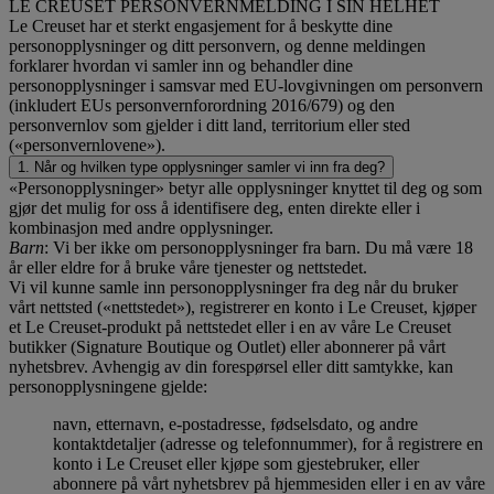
LE CREUSET PERSONVERNMELDING I SIN HELHET
Le Creuset har et sterkt engasjement for å beskytte dine
personopplysninger og ditt personvern, og denne meldingen
forklarer hvordan vi samler inn og behandler dine
personopplysninger i samsvar med EU-lovgivningen om personvern
(inkludert EUs personvernforordning 2016/679) og den
personvernlov som gjelder i ditt land, territorium eller sted
(«personvernlovene»).
1. Når og hvilken type opplysninger samler vi inn fra deg?
«Personopplysninger» betyr alle opplysninger knyttet til deg og som
gjør det mulig for oss å identifisere deg, enten direkte eller i
kombinasjon med andre opplysninger.
Barn
: Vi ber ikke om personopplysninger fra barn. Du må være 18
år eller eldre for å bruke våre tjenester og nettstedet.
Vi vil kunne samle inn personopplysninger fra deg når du bruker
vårt nettsted («nettstedet»), registrerer en konto i Le Creuset, kjøper
et Le Creuset-produkt på nettstedet eller i en av våre Le Creuset
butikker (Signature Boutique og Outlet) eller abonnerer på vårt
nyhetsbrev. Avhengig av din forespørsel eller ditt samtykke, kan
personopplysningene gjelde:
navn, etternavn, e-postadresse, fødselsdato, og andre
kontaktdetaljer (adresse og telefonnummer), for å registrere en
konto i Le Creuset eller kjøpe som gjestebruker, eller
abonnere på vårt nyhetsbrev på hjemmesiden eller i en av våre