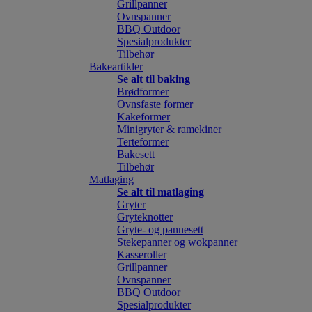
Grillpanner
Ovnspanner
BBQ Outdoor
Spesialprodukter
Tilbehør
Bakeartikler
Se alt til baking
Brødformer
Ovnsfaste former
Kakeformer
Minigryter & ramekiner
Terteformer
Bakesett
Tilbehør
Matlaging
Se alt til matlaging
Gryter
Gryteknotter
Gryte- og pannesett
Stekepanner og wokpanner
Kasseroller
Grillpanner
Ovnspanner
BBQ Outdoor
Spesialprodukter