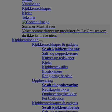
Vintilbehør
Kjøkkenredskaper
Kjeler
Tekstiler
Summer Must-Haves
Vakre sommerfarger og produkter fra Le Creuset som
du ikke kan leve uten.
Kjøkkentilbehør
Kjøkkenredskaper & gadgets
Se alt kjøkkentilbehør
Salt- og pepperkverner
Kniver og redskaper
Kjeler
Kjøkkentekstiler
Bordskånere
Rengjøring & pleie
Oppbevaring
Se alt til oppbevaring
Redskapskrukker
Oppbevaringskrukker
Pet Collection
Kjøkkenredskaper & gadgets
Se alt kjøkkentilbehør
Salt- og pepperkverner