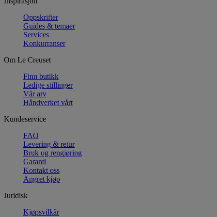
Inspirasjon
Oppskrifter
Guides & temaer
Services
Konkurranser
Om Le Creuset
Finn butikk
Ledige stillinger
Vår arv
Håndverket vårt
Kundeservice
FAQ
Levering & retur
Bruk og rengjøring
Garanti
Kontakt oss
Angret kjøp
Juridisk
Kjøpsvilkår