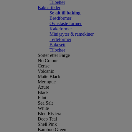
Tilbehør
Bakeartikler
Se alt til baking
Brødformer
Ovnsfaste former
Kakeformer
Minigryter & ramekiner
Terteformer
Bakesett
Tilbehør
Sorter etter Farge
No Colour
Cerise
Volcanic
Matte Black
Meringue
Azure
Black
Flint
Sea Salt
White
Bleu Riviera
Deep Teal
Shell Pink
Bamboo Green