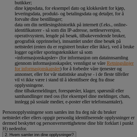
butikker;
dine kjøpsdata, for eksempel dato og klokkeslett for kjøp,
leveringsdata, produkt- og betalingsdata og detaljer, for å
forvalte dine bestillinger;
data om din nettlesingshistorikk på internett (f.eks., online-
identifikatorer - så som din IP-adresse, nettleserversjon,
operativsystem, lengde på besøk, tilbakevendende bruker,
geografisk opprinnelse), innsamlet under dine besøk på
nettstedet (enten du er registrert bruker eller ikke), ved å bruke
logger og/eller sporingsteknikker så som
«informasjonskapsler» (for informasjon om datainnsamling
gjennom informasjonskapsler, vennligst se våre
Retningslinjer
for informasjonskapsler
) for å forbedre våre tjenester og
annonser, eller for vår statistiske analyse - i de fleste tilfeller
vil vi ikke være i stand til å identifisere deg fra disse
opplysningene.
dine tilbakemeldinger, forespørsler, klager, spørsmål eller
samhandlinger med oss (for eksempel dine meldinger, chats,
innlegg på sosiale medier, e-poster eller telefonsamtaler).
Personopplysningene som samles inn fra deg når du bruker
nettstedet eller ellers oppgir personlig identifiserende opplysninger er
dermed beskyttet og personvernrettighetene dine blir forklart i punkt
H) nedenfor.
2. Hvem samler inn dine opplysninger?