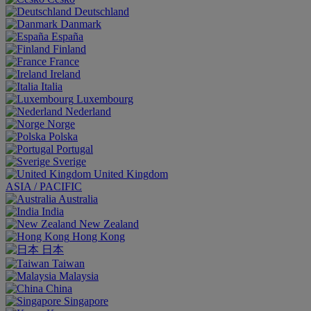
Deutschland
Danmark
España
Finland
France
Ireland
Italia
Luxembourg
Nederland
Norge
Polska
Portugal
Sverige
United Kingdom
ASIA / PACIFIC
Australia
India
New Zealand
Hong Kong
日本
Taiwan
Malaysia
China
Singapore