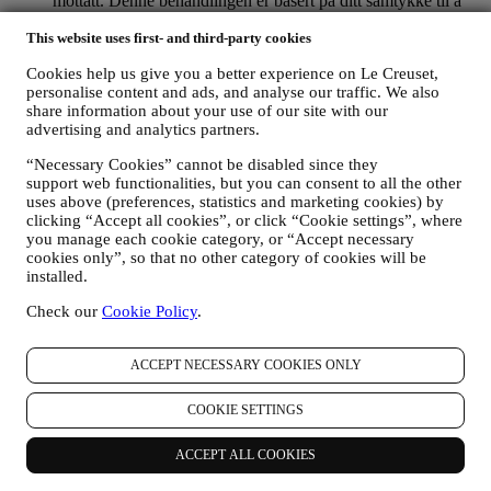
mottatt. Denne behandlingen er basert på ditt samtykke til å
motta personlig tilpasset markedsføringsmateriell fra oss. Du
This website uses first- and third-party cookies
velger selv hvilke personlige opplysninger som samles inn,
ved å velge den relevante avmerkingsboksen. Avmelding: Du
Cookies help us give you a better experience on Le Creuset,
kan når som helst slutte å motta oppdateringer fra oss, gratis,
personalise content and ads, and analyse our traffic. We also
ved å klikke på avmeldingsknappen nederst i et nyhetsbrev.
share information about your use of our site with our
Hvis du foretrekker det, kan du gjøre dette ved å kontakte oss
advertising and analytics partners.
på
privacy@lecreuset.com
. Vi vil behandle avmeldingen din
så snart som mulig, men under visse omstendigheter vil du
“Necessary Cookies” cannot be disabled since they
kunne motta flere meldinger før avmeldingen er
support web functionalities, but you can consent to all the other
ferdigbehandlet.
Merk deg at vi ikke selger eller gir dine
uses above (preferences, statistics and marketing cookies) by
kontaktopplysninger og andre personopplysninger videre til
clicking “Accept all cookies”, or click “Cookie settings”, where
andre selskaper for deres markedsføringsformål
.
you manage each cookie category, or “Accept necessary
RE-TARGETING / SKREDDERSYING AV TILBUD OG
cookies only”, so that no other category of cookies will be
FORBEDRING AV KUNDEOPPLEVELSEN
installed.
Vi vil gjerne bruke opplysningene dine til å skreddersy
Check our
Cookie Policy
.
tjenestene og tilbudene våre til dine behov og preferanser for å
gi deg en personlig tilpasset kundeopplevelse hos Le Creuset.
Vi gjør dette ved å analysere dine vaner og interesser, for
ACCEPT NECESSARY COOKIES ONLY
eksempel ved å finne ut hvilke produkter du har sett mest på,
din interaksjon med oss på sosiale medier, hvilke sider på
COOKIE SETTINGS
nettstedet vårt du besøker og hvilket innhold blant tilbudene
våre du leser. Vi gjør dette hovedsakelig gjennom
informasjonskapsler og tilsvarende teknologi. Vi vil bruke
ACCEPT ALL COOKIES
disse opplysningene til å administrere vår annonsering på