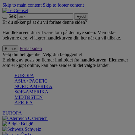
Skip to main content
Skip to footer content
Søk
Rydd
Er du sikker på at du vil forlate denne siden?
Handlekurven din vil være tom på den nye siden. Men ikke
bekymre deg, vi lagrer handlekurven din her når du vil tilbake.
Forlat siden
Bli her
Velg din beliggenhet
Velg din beliggenhet
Endring av posisjon fjerner innholdet fra handlekurven. Elementer
som er kjøpt online, kan bare sendes til det valgte landet.
EUROPA
ASIA / PACIFIC
NORD AMERIKA
SØR-AMERIKA
MIDTØSTEN
AFRIKA
EUROPA
Österreich
België
Schweiz
Česko