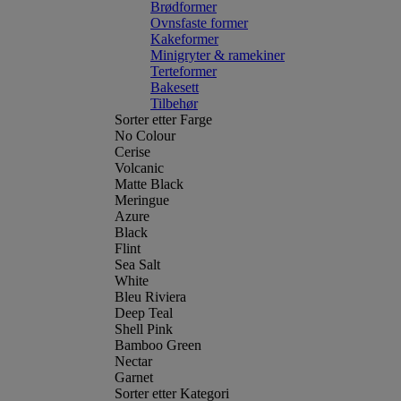
Brødformer
Ovnsfaste former
Kakeformer
Minigryter & ramekiner
Terteformer
Bakesett
Tilbehør
Sorter etter Farge
No Colour
Cerise
Volcanic
Matte Black
Meringue
Azure
Black
Flint
Sea Salt
White
Bleu Riviera
Deep Teal
Shell Pink
Bamboo Green
Nectar
Garnet
Sorter etter Kategori