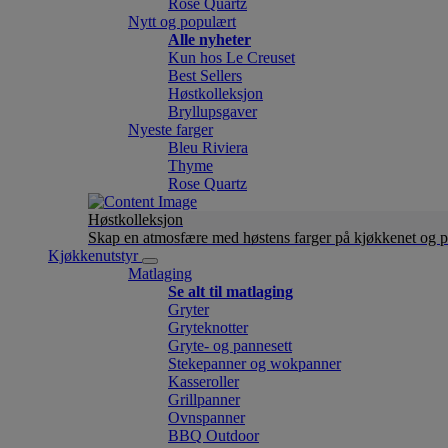
Rose Quartz
Nytt og populært
Alle nyheter
Kun hos Le Creuset
Best Sellers
Høstkolleksjon
Bryllupsgaver
Nyeste farger
Bleu Riviera
Thyme
Rose Quartz
Høstkolleksjon
Skap en atmosfære med høstens farger på kjøkkenet og p
Kjøkkenutstyr
Matlaging
Se alt til matlaging
Gryter
Gryteknotter
Gryte- og pannesett
Stekepanner og wokpanner
Kasseroller
Grillpanner
Ovnspanner
BBQ Outdoor