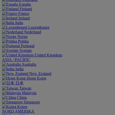
España
Finland
France
Ireland
Italia
Luxembourg
Nederland
Norge
Polska
Portugal
Sverige
United Kingdom
ASIA / PACIFIC
Australia
India
New Zealand
Hong Kong
日本
Taiwan
Malaysia
China
Singapore
Korea
NORD AMERIKA