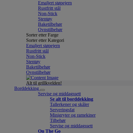
Emaljert støpejern
Rustfritt stål
Non-Stick
Stentøy
Baketilbehør
Ovnstilbehør
Sorter etter Farge
Sorter etter Kategori
Emaljert støpejern
Rustfritt stål
Non-Stick
Stentøy
Baketilbehør
Ovnstilbehør
Alt til grillkvelden!
Borddekking
Servise og middagssett
Se alt til borddekking
Tallerkener og skåler
Serveringsfat
Minigryter og ramekiner
Tilbehør
Servise og middagssett
On The Go