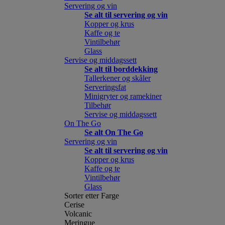
Servering og vin
Se alt til servering og vin
Kopper og krus
Kaffe og te
Vintilbehør
Glass
Servise og middagssett
Se alt til borddekking
Tallerkener og skåler
Serveringsfat
Minigryter og ramekiner
Tilbehør
Servise og middagssett
On The Go
Se alt On The Go
Servering og vin
Se alt til servering og vin
Kopper og krus
Kaffe og te
Vintilbehør
Glass
Sorter etter Farge
Cerise
Volcanic
Meringue