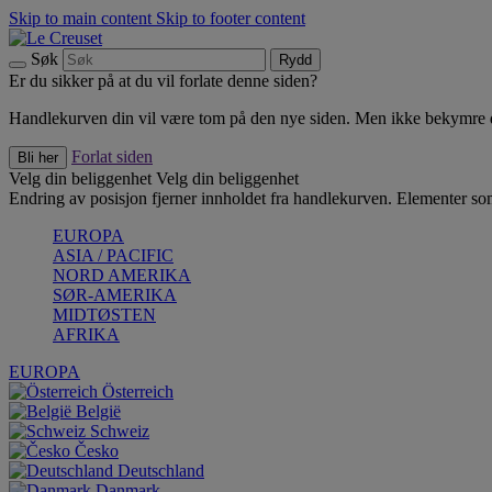
Skip to main content
Skip to footer content
Søk
Rydd
Er du sikker på at du vil forlate denne siden?
Handlekurven din vil være tom på den nye siden. Men ikke bekymre deg
Forlat siden
Bli her
Velg din beliggenhet
Velg din beliggenhet
Endring av posisjon fjerner innholdet fra handlekurven. Elementer som 
EUROPA
ASIA / PACIFIC
NORD AMERIKA
SØR-AMERIKA
MIDTØSTEN
AFRIKA
EUROPA
Österreich
België
Schweiz
Česko
Deutschland
Danmark