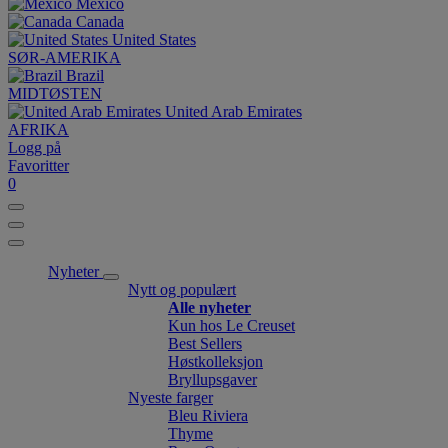
México
Canada
United States
SØR-AMERIKA
Brazil
MIDTØSTEN
United Arab Emirates
AFRIKA
Logg på
Favoritter
0
Nyheter
Nytt og populært
Alle nyheter
Kun hos Le Creuset
Best Sellers
Høstkolleksjon
Bryllupsgaver
Nyeste farger
Bleu Riviera
Thyme