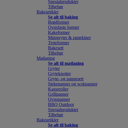
Spesialprodukter
Tilbehør
Bakeartikler
Se alt til baking
Brødformer
Ovnsfaste former
Kakeformer
Minigryter & ramekiner
Terteformer
Bakesett
Tilbehør
Matlaging
Se alt til matlaging
Gryter
Gryteknotter
Gryte- og pannesett
Stekepanner og wokpanner
Kasseroller
Grillpanner
Ovnspanner
BBQ Outdoor
Spesialprodukter
Tilbehør
Bakeartikler
Se alt til baking