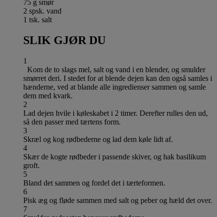
75 g smør
2 spsk. vand
1 tsk. salt
SLIK GJØR DU
1
Kom de to slags mel, salt og vand i en blender, og smulder
smørret deri. I stedet for at blende dejen kan den også samles i
hænderne, ved at blande alle ingredienser sammen og samle
dem med kvark.
2
Lad dejen hvile i køleskabet i 2 timer. Derefter rulles den ud,
så den passer med tærtens form.
3
Skræl og kog rødbederne og lad dem køle lidt af.
4
Skær de kogte rødbeder i passende skiver, og hak basilikum
groft.
5
Bland det sammen og fordel det i tærteformen.
6
Pisk æg og fløde sammen med salt og peber og hæld det over.
7