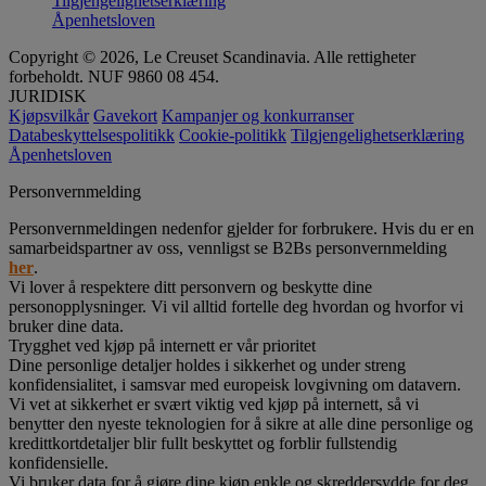
Tilgjengelighetserklæring
Åpenhetsloven
Copyright © 2026, Le Creuset Scandinavia. Alle rettigheter
forbeholdt. NUF 9860 08 454.
JURIDISK
Kjøpsvilkår
Gavekort
Kampanjer og konkurranser
Databeskyttelsespolitikk
Cookie-politikk
Tilgjengelighetserklæring
Åpenhetsloven
Personvernmelding
Personvernmeldingen nedenfor gjelder for forbrukere. Hvis du er en
samarbeidspartner av oss, vennligst se B2Bs personvernmelding
her
.
Vi lover å respektere ditt personvern og beskytte dine
personopplysninger. Vi vil alltid fortelle deg hvordan og hvorfor vi
bruker dine data.
Trygghet ved kjøp på internett er vår prioritet
Dine personlige detaljer holdes i sikkerhet og under streng
konfidensialitet, i samsvar med europeisk lovgivning om datavern.
Vi vet at sikkerhet er svært viktig ved kjøp på internett, så vi
benytter den nyeste teknologien for å sikre at alle dine personlige og
kredittkortdetaljer blir fullt beskyttet og forblir fullstendig
konfidensielle.
Vi bruker data for å gjøre dine kjøp enkle og skreddersydde for deg