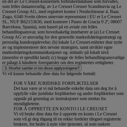
en del av Le Creuset-konsernets forbrukerdatabase som forvaltes,
som felles dataansvarlig, av Le Creuset Creuset Scandinavia og Le
Creuset Group AG, med registrert kontor i Neuhofstrasse 4, Baar,
Zugo, 6340 Sveits (deres utnevnte representant i EU er Le Creuset
SL, NUF B62153630, med kontorer i Paseo de Gracia 9 2º, 08007
Barcelona, Spania), som basert på en avtale om felles
behandlingsansvar, som hovedsakelig innebærer at (a) Le Creuset
Group AG er ansvarlig for den generelle markedsføringsstrategi og
personlig kundeopplevelse; (b) lokale Le Creuset-enheter drar nytte
av og implementerer den nevnte strategien, samt utvikler egne
markedsføringskommunikasjoner og -initiativ på lokalt nivå
(innenfor et spesifikt land); (c) begge de felles behandlingsansvarlige
er pålagt å håndtere forespørsler om den registrertes rettigheter.
3. Hvorfor samler vi inn disse opplysningene?
Vi vil kunne behandle dine data for følgende formål:
FOR VÅRE JURIDISKE FORPLIKTELSER
Det kan være at vi må behandle enkelte data om deg for å
oppfylle våre juridiske forpliktelser og andre forpliktelser som
oppstår på grunnlag av instruksjoner som mottas fra
myndighetene.
FOR Å OPPRETTE EN KONTO I LE CREUSET
Vi vil bruke dine data for å opprette en konto i Le Creuset
som vil gi deg tilgang til en rekke fordeler tilegnet registrerte
brukere, for bedre å nyte våre tjenester, så som raskere