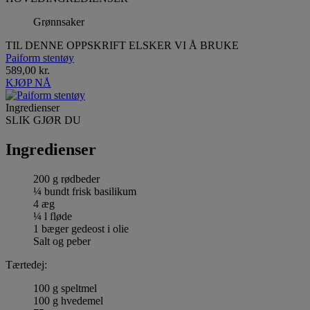
Grønnsaker
TIL DENNE OPPSKRIFT ELSKER VI Å BRUKE
Paiform stentøy
589,00 kr.
KJØP NÅ
Ingredienser
SLIK GJØR DU
Ingredienser
200 g rødbeder
¼ bundt frisk basilikum
4 æg
¼ l fløde
1 bæger gedeost i olie
Salt og peber
Tærtedej:
100 g speltmel
100 g hvedemel