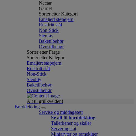
Nectar
Garnet
Sorter etter Kategori
Emaljert støpejern
Rustfritt stål
Non-Stick
Stentøy
Baketilbehør
Ovnstilbehør
Sorter etter Farge
Sorter etter Kategori
Emaljert støpejern
Rustfritt stål
Non-Stick
Stentøy
Baketilbehør
Ovnstilbehør
Alt til grillkvelden!
Borddekking
Servise og middagssett
Se alt til borddekking
Tallerkener og skåler
Serveringsfat
Minigryter og ramekiner