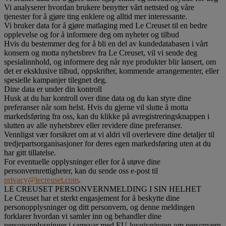
Vi analyserer hvordan brukere benytter vårt nettsted og våre
tjenester for å gjøre ting enklere og alltid mer interessante.
Vi bruker data for å gjøre matlaging med Le Creuset til en bedre
opplevelse og for å informere deg om nyheter og tilbud
Hvis du bestemmer deg for å bli en del av kundedatabasen i vårt
konsern og motta nyhetsbrev fra Le Creuset, vil vi sende deg
spesialinnhold, og informere deg når nye produkter blir lansert, om
det er eksklusive tilbud, oppskrifter, kommende arrangementer, eller
spesielle kampanjer tilegnet deg.
Dine data er under din kontroll
Husk at du har kontroll over dine data og du kan styre dine
preferanser når som helst. Hvis du gjerne vil slutte å motta
markedsføring fra oss, kan du klikke på avregistreringsknappen i
slutten av alle nyhetsbrev eller revidere dine preferanser.
Vennligst vær forsikret om at vi aldri vil overlevere dine detaljer til
tredjepartsorganisasjoner for deres egen markedsføring uten at du
har gitt tillatelse.
For eventuelle opplysninger eller for å utøve dine
personvernrettigheter, kan du sende oss e-post til
privacy@lecreuset.com
.
LE CREUSET PERSONVERNMELDING I SIN HELHET
Le Creuset har et sterkt engasjement for å beskytte dine
personopplysninger og ditt personvern, og denne meldingen
forklarer hvordan vi samler inn og behandler dine
personopplysninger i samsvar med EU-lovgivningen om personvern