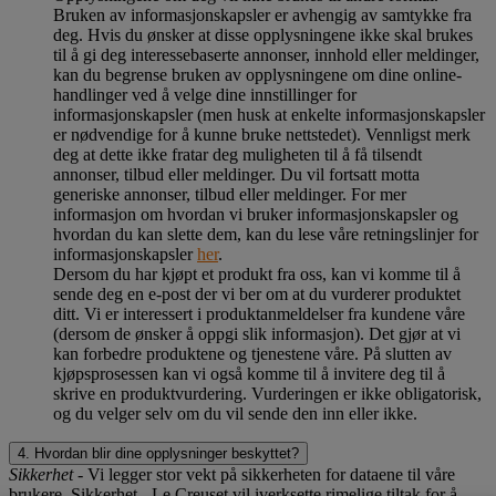
Bruken av informasjonskapsler er avhengig av samtykke fra
deg. Hvis du ønsker at disse opplysningene ikke skal brukes
til å gi deg interessebaserte annonser, innhold eller meldinger,
kan du begrense bruken av opplysningene om dine online-
handlinger ved å velge dine innstillinger for
informasjonskapsler (men husk at enkelte informasjonskapsler
er nødvendige for å kunne bruke nettstedet). Vennligst merk
deg at dette ikke fratar deg muligheten til å få tilsendt
annonser, tilbud eller meldinger. Du vil fortsatt motta
generiske annonser, tilbud eller meldinger. For mer
informasjon om hvordan vi bruker informasjonskapsler og
hvordan du kan slette dem, kan du lese våre retningslinjer for
informasjonskapsler
her
.
Dersom du har kjøpt et produkt fra oss, kan vi komme til å
sende deg en e-post der vi ber om at du vurderer produktet
ditt. Vi er interessert i produktanmeldelser fra kundene våre
(dersom de ønsker å oppgi slik informasjon). Det gjør at vi
kan forbedre produktene og tjenestene våre. På slutten av
kjøpsprosessen kan vi også komme til å invitere deg til å
skrive en produktvurdering. Vurderingen er ikke obligatorisk,
og du velger selv om du vil sende den inn eller ikke.
4. Hvordan blir dine opplysninger beskyttet?
Sikkerhet
- Vi legger stor vekt på sikkerheten for dataene til våre
brukere. Sikkerhet - Le Creuset vil iverksette rimelige tiltak for å