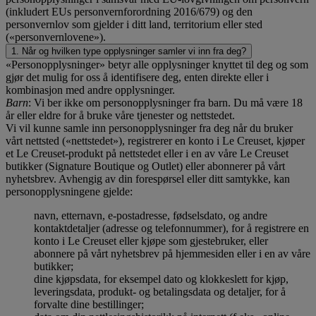
(inkludert EUs personvernforordning 2016/679) og den
personvernlov som gjelder i ditt land, territorium eller sted
(«personvernlovene»).
1. Når og hvilken type opplysninger samler vi inn fra deg?
«Personopplysninger» betyr alle opplysninger knyttet til deg og som
gjør det mulig for oss å identifisere deg, enten direkte eller i
kombinasjon med andre opplysninger.
Barn
: Vi ber ikke om personopplysninger fra barn. Du må være 18
år eller eldre for å bruke våre tjenester og nettstedet.
Vi vil kunne samle inn personopplysninger fra deg når du bruker
vårt nettsted («nettstedet»), registrerer en konto i Le Creuset, kjøper
et Le Creuset-produkt på nettstedet eller i en av våre Le Creuset
butikker (Signature Boutique og Outlet) eller abonnerer på vårt
nyhetsbrev. Avhengig av din forespørsel eller ditt samtykke, kan
personopplysningene gjelde:
navn, etternavn, e-postadresse, fødselsdato, og andre
kontaktdetaljer (adresse og telefonnummer), for å registrere en
konto i Le Creuset eller kjøpe som gjestebruker, eller
abonnere på vårt nyhetsbrev på hjemmesiden eller i en av våre
butikker;
dine kjøpsdata, for eksempel dato og klokkeslett for kjøp,
leveringsdata, produkt- og betalingsdata og detaljer, for å
forvalte dine bestillinger;