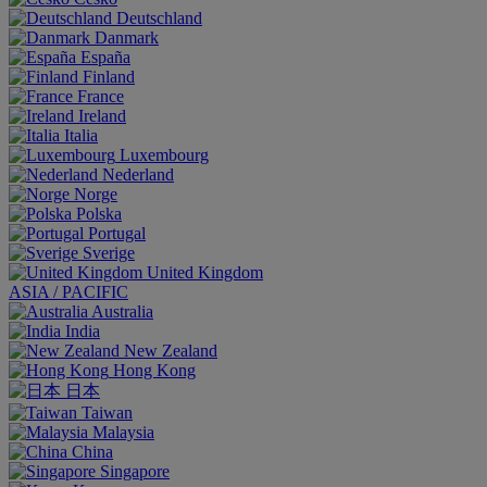
Deutschland
Danmark
España
Finland
France
Ireland
Italia
Luxembourg
Nederland
Norge
Polska
Portugal
Sverige
United Kingdom
ASIA / PACIFIC
Australia
India
New Zealand
Hong Kong
日本
Taiwan
Malaysia
China
Singapore