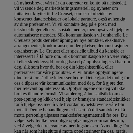
på nyhetsbrevet vårt når du oppretter en konto på nettstedet),
vil vi sende deg markedsføringsmateriell og nyheter om
initiativer knyttet til Le Creuset, som er utarbeidet av
konsernet datterselskaper og lokale partnere, også avhengig
av dine preferanser. Vi vil kontakte deg på e-post, med
tekstmeldinger eller via sosiale medier, men også ved hjelp av
automatiserte metoder. Slik kommunikasjon vil omhandle Le
Creusets produkter eller åpning av nye butikker, eksklusive
arrangementer, konkurranser, undersøkelser, demonstrasjoner
organisert av Le Creuset eller spesielle tilbud du kanskje er
interessert i å få høre om. Slik kommunikasjon kan være valgt
ut eller skreddersydd for deg basert på opplysninger vi har om
deg, slik som hvor du bor og din kjøpshistorikk, eller
preferanser for våre produkter. Vi vil bruke opplysningene
dine for å forstå dine interesser bedre. Dette gjør det mulig for
oss å tilpasse vår kommunikasjon med deg, for å gjøre den
mer relevant og interessant. Opplysningene om deg vil ikke
brukes til andre formål. Vi samler også inn statistikk om e-
post-åpning og klikk ved hjelp av bransjens standardteknikker
for å hjelpe oss med å vite hvordan nyhetsbrevene våre blir
mottatt. Denne behandlingen er basert på ditt samtykke til å
motta personlig tilpasset markedsføringsmateriell fra oss. Du
velger selv hvilke personlige opplysninger som samles inn,
ved å velge den relevante avmerkingsboksen. Avmelding: Du
kan når som helst slutte å motta oppdateringer fra oss, gratis,