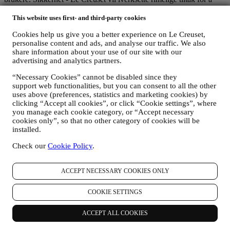
sikre at dine opplysninger holdes sikre, og bare brukes for de
formålene som er fastlagt i denne personvernmeldingen (og ikke for
This website uses first- and third-party cookies
noen andre formål), og at du på forespørsel kan få innsyn i eller få
Cookies help us give you a better experience on Le Creuset,
korrigert dem. Vi benytter organisatoriske, tekniske og
personalise content and ads, and analyse our traffic. We also
administrative sikkerhetstiltak for å hjelpe til å verne mot tap,
share information about your use of our site with our
misbruk og endring av dine personopplysninger. Selv om vi ikke
advertising and analytics partners.
kan garantere at noen av disse forholdene aldri vil inntreffe,
iverksetter vi alle rimelige tiltak for å unngå det.
“Necessary Cookies” cannot be disabled since they
Hvor
- For å gi deg de tjenester som beskrives ovenfor, vil dine data
support web functionalities, but you can consent to all the other
kunne behandles eller lagres både i og utenfor ditt bostedsland og
uses above (preferences, statistics and marketing cookies) by
både i og utenfor Det europeiske økonomiske samarbeidsområdet
clicking “Accept all cookies”, or click “Cookie settings”, where
(EØS). Gitt den globale karakteren av Le Creusets kampanjer, kan
you manage each cookie category, or “Accept necessary
enkelte av de tilknyttede selskapene og partnerne til Le Creuset som
cookies only”, so that no other category of cookies will be
opptrer som behandlere få tilgang til dine personopplysninger
installed.
samtidig som de er etablert i land utenfor ditt bostedsland eller i land
Check our
Cookie Policy
.
utenfor EØS. I alle tilfelle vil dine opplysninger bare kunne
overføres til land utenfor EØS dersom de tilbyr adekvat beskyttelse i
samsvar med europeiske institusjoner (slik tilfellet er med Sveits
ACCEPT NECESSARY COOKIES ONLY
hvor Le Creuset Group AG er hjemmehørende) eller, hvis dette ikke
er tilfelle, under spesifikke kontraktsmessige ordninger som skal
COOKIE SETTINGS
sikre overholdelse av europeiske regler og standarder for beskyttelse
av personopplysninger (for eksempel benytter vi de såkalte
modellklausulene som er fastsatt av Europakommisjonen). I alle
ACCEPT ALL COOKIES
tilfelle, når dine personopplysninger blir sendt til andre land enn ditt