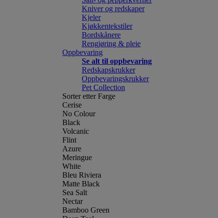
Kniver og redskaper
Kjeler
Kjøkkentekstiler
Bordskånere
Rengjøring & pleie
Oppbevaring
Se alt til oppbevaring
Redskapskrukker
Oppbevaringskrukker
Pet Collection
Sorter etter Farge
Cerise
No Colour
Black
Volcanic
Flint
Azure
Meringue
White
Bleu Riviera
Matte Black
Sea Salt
Nectar
Bamboo Green