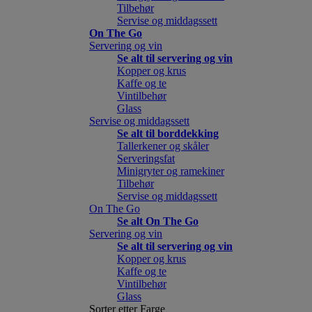
Tilbehør
Servise og middagssett
On The Go
Servering og vin
Se alt til servering og vin
Kopper og krus
Kaffe og te
Vintilbehør
Glass
Servise og middagssett
Se alt til borddekking
Tallerkener og skåler
Serveringsfat
Minigryter og ramekiner
Tilbehør
Servise og middagssett
On The Go
Se alt On The Go
Servering og vin
Se alt til servering og vin
Kopper og krus
Kaffe og te
Vintilbehør
Glass
Sorter etter Farge