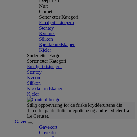
Deep Teal
Nuit
Garnet
Sorter etter Kategori
Emaljert støpejern
Stentøy
Kverner
Silikon
Kjøkkenredskaper
Kjeler
Sorter etter Farge
Sorter etter Kategori
Emaljert støpejern
Stentøy
Kverner
Silikon
Kjøkkenredskaper
Kjeler
Stilig oppbevaring for de friske krydderurtene din
Ta en titt på de flotte urtepottene og andre nyheter fra
Le Creuset.
Gaver
Gavekort
Gaveideer