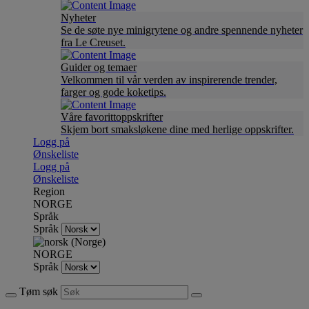
Nyheter
Se de søte nye minigrytene og andre spennende nyheter
fra Le Creuset.
Guider og temaer
Velkommen til vår verden av inspirerende trender,
farger og gode koketips.
Våre favorittoppskrifter
Skjem bort smaksløkene dine med herlige oppskrifter.
Logg på
Ønskeliste
Logg på
Ønskeliste
Region
NORGE
Språk
Språk
NORGE
Språk
Tøm søk