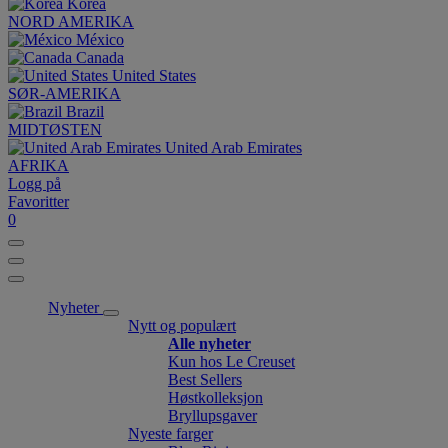
Korea
NORD AMERIKA
México
Canada
United States
SØR-AMERIKA
Brazil
MIDTØSTEN
United Arab Emirates
AFRIKA
Logg på
Favoritter
0
Nyheter
Nytt og populært
Alle nyheter
Kun hos Le Creuset
Best Sellers
Høstkolleksjon
Bryllupsgaver
Nyeste farger