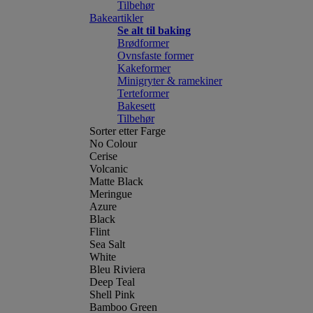
Tilbehør
Bakeartikler
Se alt til baking
Brødformer
Ovnsfaste former
Kakeformer
Minigryter & ramekiner
Terteformer
Bakesett
Tilbehør
Sorter etter Farge
No Colour
Cerise
Volcanic
Matte Black
Meringue
Azure
Black
Flint
Sea Salt
White
Bleu Riviera
Deep Teal
Shell Pink
Bamboo Green