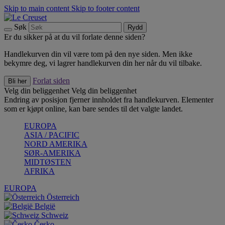
Skip to main content
Skip to footer content
Søk
Rydd
Er du sikker på at du vil forlate denne siden?
Handlekurven din vil være tom på den nye siden. Men ikke
bekymre deg, vi lagrer handlekurven din her når du vil tilbake.
Forlat siden
Bli her
Velg din beliggenhet
Velg din beliggenhet
Endring av posisjon fjerner innholdet fra handlekurven. Elementer
som er kjøpt online, kan bare sendes til det valgte landet.
EUROPA
ASIA / PACIFIC
NORD AMERIKA
SØR-AMERIKA
MIDTØSTEN
AFRIKA
EUROPA
Österreich
België
Schweiz
Česko