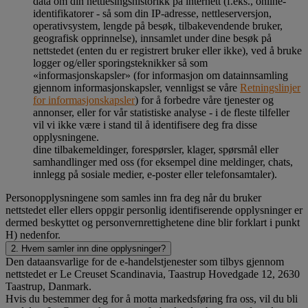
data om din nettlesingshistorikk på internett (f.eks., online-
identifikatorer - så som din IP-adresse, nettleserversjon,
operativsystem, lengde på besøk, tilbakevendende bruker,
geografisk opprinnelse), innsamlet under dine besøk på
nettstedet (enten du er registrert bruker eller ikke), ved å bruke
logger og/eller sporingsteknikker så som
«informasjonskapsler» (for informasjon om datainnsamling
gjennom informasjonskapsler, vennligst se våre
Retningslinjer
for informasjonskapsler
) for å forbedre våre tjenester og
annonser, eller for vår statistiske analyse - i de fleste tilfeller
vil vi ikke være i stand til å identifisere deg fra disse
opplysningene.
dine tilbakemeldinger, forespørsler, klager, spørsmål eller
samhandlinger med oss (for eksempel dine meldinger, chats,
innlegg på sosiale medier, e-poster eller telefonsamtaler).
Personopplysningene som samles inn fra deg når du bruker
nettstedet eller ellers oppgir personlig identifiserende opplysninger er
dermed beskyttet og personvernrettighetene dine blir forklart i punkt
H) nedenfor.
2. Hvem samler inn dine opplysninger?
Den dataansvarlige for de e-handelstjenester som tilbys gjennom
nettstedet er Le Creuset Scandinavia, Taastrup Hovedgade 12, 2630
Taastrup, Danmark.
Hvis du bestemmer deg for å motta markedsføring fra oss, vil du bli