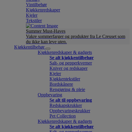
Vintilbehør
Kjøkkenredskaper
Kjeler
Tekstiler
Summer Must-Haves
Vakre sommerfarger og produkter fra Le Creuset som
du ikke kan leve uten.
Kjøkkentilbehør
Kjøkkenredskaper & gadgets
Se alt kjøkkentilbehør
Salt- og pepperkverner
Kniver og redskaper
Kjeler
Kjøkkentekstiler
Bordskånere
Rengjøring & pleie
Oppbevaring
Se alt til oppbevaring
Redskapskrukker
Oppbevaringskrukker
Pet Collection
Kjøkkenredskaper & gadgets
Se alt kjøkkentilbehør
Salt- og pepperkverner