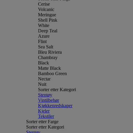
Cerise
Volcanic
Meringue
Shell Pink
White
Deep Teal
Azure
Flint
Sea Salt
Bleu Riviera
Chambray
Black
Matte Black
Bamboo Green
Nectar
Nuit
Sorter etter Kategori
Stentøy
Vintilbehør
Kjøkkenredskaper
Kjeler
Tekstiler
Sorter etter Farge
Sorter etter Kategori
Stentøy