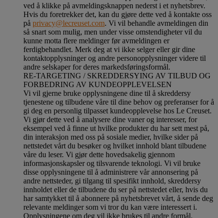
ved å klikke på avmeldingsknappen nederst i et nyhetsbrev.
Hvis du foretrekker det, kan du gjøre dette ved å kontakte oss
på
privacy@lecreuset.com
. Vi vil behandle avmeldingen din
så snart som mulig, men under visse omstendigheter vil du
kunne motta flere meldinger før avmeldingen er
ferdigbehandlet.
Merk deg at vi ikke selger eller gir dine
kontaktopplysninger og andre personopplysninger videre til
andre selskaper for deres markedsføringsformål
.
RE-TARGETING / SKREDDERSYING AV TILBUD OG
FORBEDRING AV KUNDEOPPLEVELSEN
Vi vil gjerne bruke opplysningene dine til å skreddersy
tjenestene og tilbudene våre til dine behov og preferanser for å
gi deg en personlig tilpasset kundeopplevelse hos Le Creuset.
Vi gjør dette ved å analysere dine vaner og interesser, for
eksempel ved å finne ut hvilke produkter du har sett mest på,
din interaksjon med oss på sosiale medier, hvilke sider på
nettstedet vårt du besøker og hvilket innhold blant tilbudene
våre du leser. Vi gjør dette hovedsakelig gjennom
informasjonskapsler og tilsvarende teknologi. Vi vil bruke
disse opplysningene til å administrere vår annonsering på
andre nettsteder, gi tilgang til spesifikt innhold, skreddersy
innholdet eller de tilbudene du ser på nettstedet eller, hvis du
har samtykket til å abonnere på nyhetsbrevet vårt, å sende deg
relevante meldinger som vi tror du kan være interessert i.
Opplysningene om deg vil ikke brukes til andre formål.