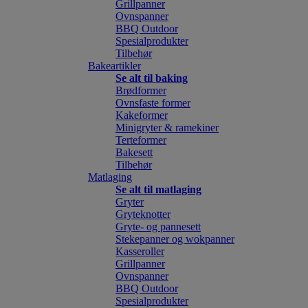
Grillpanner
Ovnspanner
BBQ Outdoor
Spesialprodukter
Tilbehør
Bakeartikler
Se alt til baking
Brødformer
Ovnsfaste former
Kakeformer
Minigryter & ramekiner
Terteformer
Bakesett
Tilbehør
Matlaging
Se alt til matlaging
Gryter
Gryteknotter
Gryte- og pannesett
Stekepanner og wokpanner
Kasseroller
Grillpanner
Ovnspanner
BBQ Outdoor
Spesialprodukter