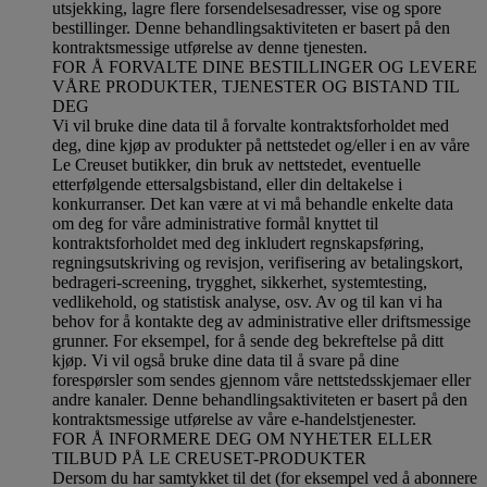
utsjekking, lagre flere forsendelsesadresser, vise og spore
bestillinger. Denne behandlingsaktiviteten er basert på den
kontraktsmessige utførelse av denne tjenesten.
FOR Å FORVALTE DINE BESTILLINGER OG LEVERE
VÅRE PRODUKTER, TJENESTER OG BISTAND TIL
DEG
Vi vil bruke dine data til å forvalte kontraktsforholdet med
deg, dine kjøp av produkter på nettstedet og/eller i en av våre
Le Creuset butikker, din bruk av nettstedet, eventuelle
etterfølgende ettersalgsbistand, eller din deltakelse i
konkurranser. Det kan være at vi må behandle enkelte data
om deg for våre administrative formål knyttet til
kontraktsforholdet med deg inkludert regnskapsføring,
regningsutskriving og revisjon, verifisering av betalingskort,
bedrageri-screening, trygghet, sikkerhet, systemtesting,
vedlikehold, og statistisk analyse, osv. Av og til kan vi ha
behov for å kontakte deg av administrative eller driftsmessige
grunner. For eksempel, for å sende deg bekreftelse på ditt
kjøp. Vi vil også bruke dine data til å svare på dine
forespørsler som sendes gjennom våre nettstedsskjemaer eller
andre kanaler. Denne behandlingsaktiviteten er basert på den
kontraktsmessige utførelse av våre e-handelstjenester.
FOR Å INFORMERE DEG OM NYHETER ELLER
TILBUD PÅ LE CREUSET-PRODUKTER
Dersom du har samtykket til det (for eksempel ved å abonnere