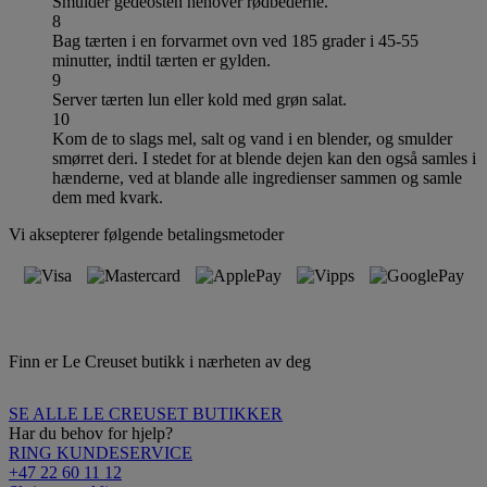
Smulder gedeosten henover rødbederne.
8
Bag tærten i en forvarmet ovn ved 185 grader i 45-55
minutter, indtil tærten er gylden.
9
Server tærten lun eller kold med grøn salat.
10
Kom de to slags mel, salt og vand i en blender, og smulder
smørret deri. I stedet for at blende dejen kan den også samles i
hænderne, ved at blande alle ingredienser sammen og samle
dem med kvark.
Vi aksepterer følgende betalingsmetoder
Finn er Le Creuset butikk i nærheten av deg
SE ALLE LE CREUSET BUTIKKER
Har du behov for hjelp?
RING KUNDESERVICE
+47 22 60 11 12