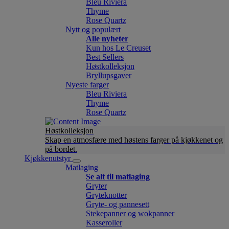
Bleu Riviera
Thyme
Rose Quartz
Nytt og populært
Alle nyheter
Kun hos Le Creuset
Best Sellers
Høstkolleksjon
Bryllupsgaver
Nyeste farger
Bleu Riviera
Thyme
Rose Quartz
Høstkolleksjon
Skap en atmosfære med høstens farger på kjøkkenet og
på bordet.
Kjøkkenutstyr
Matlaging
Se alt til matlaging
Gryter
Gryteknotter
Gryte- og pannesett
Stekepanner og wokpanner
Kasseroller