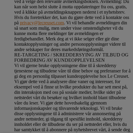
ved å velge den relevante avmerkingsboksen. Avmelding: Du
kan når som helst slutte å motta oppdateringer fra oss, gratis,
ved å klikke på avmeldingsknappen nederst i et nyhetsbrev.
Hvis du foretrekker det, kan du gjøre dette ved å kontakte oss
på
privacy@lecreuset.com
. Vi vil behandle avmeldingen din
så snart som mulig, men under visse omstendigheter vil du
kunne motta flere meldinger før avmeldingen er
ferdigbehandlet.
Merk deg at vi ikke selger eller gir dine
kontaktopplysninger og andre personopplysninger videre til
andre selskaper for deres markedsføringsformål
.
RE-TARGETING / SKREDDERSYING AV TILBUD OG
FORBEDRING AV KUNDEOPPLEVELSEN
Vi vil gjerne bruke opplysningene dine til å skreddersy
tjenestene og tilbudene våre til dine behov og preferanser for å
gi deg en personlig tilpasset kundeopplevelse hos Le Creuset.
Vi gjør dette ved å analysere dine vaner og interesser, for
eksempel ved å finne ut hvilke produkter du har sett mest på,
din interaksjon med oss på sosiale medier, hvilke sider på
nettstedet vårt du besøker og hvilket innhold blant tilbudene
våre du leser. Vi gjør dette hovedsakelig gjennom
informasjonskapsler og tilsvarende teknologi. Vi vil bruke
disse opplysningene til å administrere vår annonsering på
andre nettsteder, gi tilgang til spesifikt innhold, skreddersy
innholdet eller de tilbudene du ser på nettstedet eller, hvis du
har samtykket til å abonnere på nyhetsbrevet vårt, å sende deg