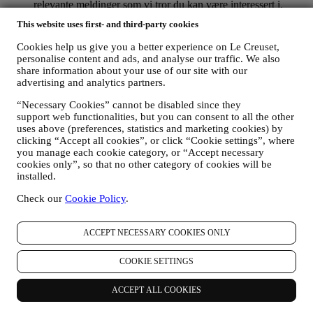
relevante meldinger som vi tror du kan være interessert i.
Opplysningene om deg vil ikke brukes til andre formål.
This website uses first- and third-party cookies
Bruken av informasjonskapsler er avhengig av samtykke fra
deg. Hvis du ønsker at disse opplysningene ikke skal brukes
Cookies help us give you a better experience on Le Creuset,
til å gi deg interessebaserte annonser, innhold eller meldinger,
personalise content and ads, and analyse our traffic. We also
kan du begrense bruken av opplysningene om dine online-
share information about your use of our site with our
handlinger ved å velge dine innstillinger for
advertising and analytics partners.
informasjonskapsler (men husk at enkelte informasjonskapsler
“Necessary Cookies” cannot be disabled since they
er nødvendige for å kunne bruke nettstedet). Vennligst merk
support web functionalities, but you can consent to all the other
deg at dette ikke fratar deg muligheten til å få tilsendt
uses above (preferences, statistics and marketing cookies) by
annonser, tilbud eller meldinger. Du vil fortsatt motta
clicking “Accept all cookies”, or click “Cookie settings”, where
generiske annonser, tilbud eller meldinger. For mer
you manage each cookie category, or “Accept necessary
informasjon om hvordan vi bruker informasjonskapsler og
cookies only”, so that no other category of cookies will be
hvordan du kan slette dem, kan du lese våre retningslinjer for
installed.
informasjonskapsler
her
.
Dersom du har kjøpt et produkt fra oss, kan vi komme til å
Check our
Cookie Policy
.
sende deg en e-post der vi ber om at du vurderer produktet
ditt. Vi er interessert i produktanmeldelser fra kundene våre
(dersom de ønsker å oppgi slik informasjon). Det gjør at vi
ACCEPT NECESSARY COOKIES ONLY
kan forbedre produktene og tjenestene våre. På slutten av
kjøpsprosessen kan vi også komme til å invitere deg til å
COOKIE SETTINGS
skrive en produktvurdering. Vurderingen er ikke obligatorisk,
og du velger selv om du vil sende den inn eller ikke.
ACCEPT ALL COOKIES
4. Hvordan blir dine opplysninger beskyttet?