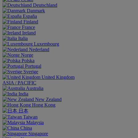
Deutschland
Danmark
España
Finland
France
Ireland
Italia
Luxembourg
Nederland
Norge
Polska
Portugal
Sverige
United Kingdom
ASIA / PACIFIC
Australia
India
New Zealand
Hong Kong
日本
Taiwan
Malaysia
China
Singapore