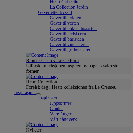
Heart Collection
La Collection Jardin
Gaver etter livsstil
Gaver til kokken
Gaver til verten
Gaver til bakeentusiasten
Gaver til teelskeren
Gaver til baristaen
Gaver til vinelskeren
Gaver til grillmesteren
Blomster i sin vakreste form
Utforsk kolleksjonen inspirert av hagens vakreste
former.
Heart Collection
Forelsk deg i Heart-kolleksjonen fra Le Creuset.
Inspirasjon
Inspirasjon
Oppskrifter
Guider
Våre farger
Vårt håndverk
Nyheter