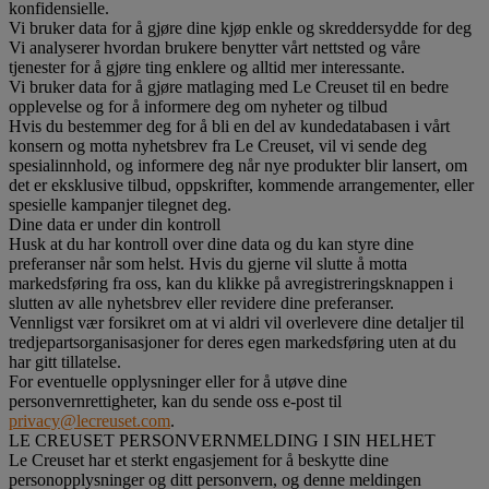
konfidensielle.
Vi bruker data for å gjøre dine kjøp enkle og skreddersydde for deg
Vi analyserer hvordan brukere benytter vårt nettsted og våre
tjenester for å gjøre ting enklere og alltid mer interessante.
Vi bruker data for å gjøre matlaging med Le Creuset til en bedre
opplevelse og for å informere deg om nyheter og tilbud
Hvis du bestemmer deg for å bli en del av kundedatabasen i vårt
konsern og motta nyhetsbrev fra Le Creuset, vil vi sende deg
spesialinnhold, og informere deg når nye produkter blir lansert, om
det er eksklusive tilbud, oppskrifter, kommende arrangementer, eller
spesielle kampanjer tilegnet deg.
Dine data er under din kontroll
Husk at du har kontroll over dine data og du kan styre dine
preferanser når som helst. Hvis du gjerne vil slutte å motta
markedsføring fra oss, kan du klikke på avregistreringsknappen i
slutten av alle nyhetsbrev eller revidere dine preferanser.
Vennligst vær forsikret om at vi aldri vil overlevere dine detaljer til
tredjepartsorganisasjoner for deres egen markedsføring uten at du
har gitt tillatelse.
For eventuelle opplysninger eller for å utøve dine
personvernrettigheter, kan du sende oss e-post til
privacy@lecreuset.com
.
LE CREUSET PERSONVERNMELDING I SIN HELHET
Le Creuset har et sterkt engasjement for å beskytte dine
personopplysninger og ditt personvern, og denne meldingen