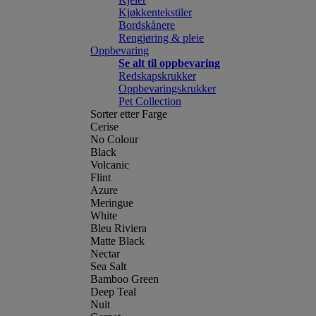
Kjøkkentekstiler
Bordskånere
Rengjøring & pleie
Oppbevaring
Se alt til oppbevaring
Redskapskrukker
Oppbevaringskrukker
Pet Collection
Sorter etter Farge
Cerise
No Colour
Black
Volcanic
Flint
Azure
Meringue
White
Bleu Riviera
Matte Black
Nectar
Sea Salt
Bamboo Green
Deep Teal
Nuit