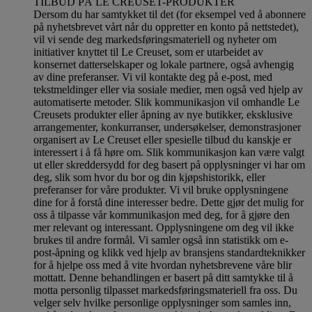
TILBUD PÅ LE CREUSET-PRODUKTER
Dersom du har samtykket til det (for eksempel ved å abonnere
på nyhetsbrevet vårt når du oppretter en konto på nettstedet),
vil vi sende deg markedsføringsmateriell og nyheter om
initiativer knyttet til Le Creuset, som er utarbeidet av
konsernet datterselskaper og lokale partnere, også avhengig
av dine preferanser. Vi vil kontakte deg på e-post, med
tekstmeldinger eller via sosiale medier, men også ved hjelp av
automatiserte metoder. Slik kommunikasjon vil omhandle Le
Creusets produkter eller åpning av nye butikker, eksklusive
arrangementer, konkurranser, undersøkelser, demonstrasjoner
organisert av Le Creuset eller spesielle tilbud du kanskje er
interessert i å få høre om. Slik kommunikasjon kan være valgt
ut eller skreddersydd for deg basert på opplysninger vi har om
deg, slik som hvor du bor og din kjøpshistorikk, eller
preferanser for våre produkter. Vi vil bruke opplysningene
dine for å forstå dine interesser bedre. Dette gjør det mulig for
oss å tilpasse vår kommunikasjon med deg, for å gjøre den
mer relevant og interessant. Opplysningene om deg vil ikke
brukes til andre formål. Vi samler også inn statistikk om e-
post-åpning og klikk ved hjelp av bransjens standardteknikker
for å hjelpe oss med å vite hvordan nyhetsbrevene våre blir
mottatt. Denne behandlingen er basert på ditt samtykke til å
motta personlig tilpasset markedsføringsmateriell fra oss. Du
velger selv hvilke personlige opplysninger som samles inn,