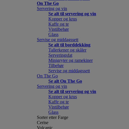
On The Go
Servering og vin
Se alt til servering og vin
Kopper og krus
Kaffe og te
Vintilbehør
Glass
Servise og middagssett
Se alt til borddekking
Tallerkener og skåler
Serveringsfat
Minigryter og ramekiner
Tilbehør
Servise og middagssett
On The Go
Se alt On The Go
Servering og vin
Se alt til servering og vin
Kopper og krus
Kaffe og te
Vintilbehør
Glass
Sorter etter Farge
Cerise
Volcanic