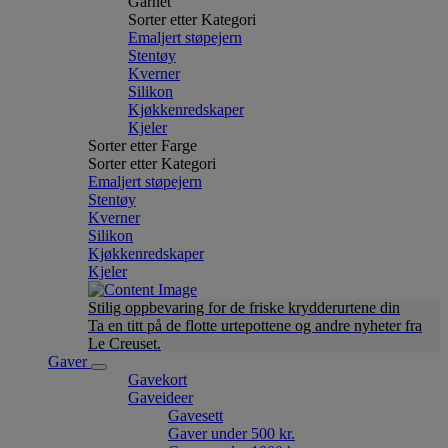
Garnet
Sorter etter Kategori
Emaljert støpejern
Stentøy
Kverner
Silikon
Kjøkkenredskaper
Kjeler
Sorter etter Farge
Sorter etter Kategori
Emaljert støpejern
Stentøy
Kverner
Silikon
Kjøkkenredskaper
Kjeler
Stilig oppbevaring for de friske krydderurtene din
Ta en titt på de flotte urtepottene og andre nyheter fra
Le Creuset.
Gaver
Gavekort
Gaveideer
Gavesett
Gaver under 500 kr.