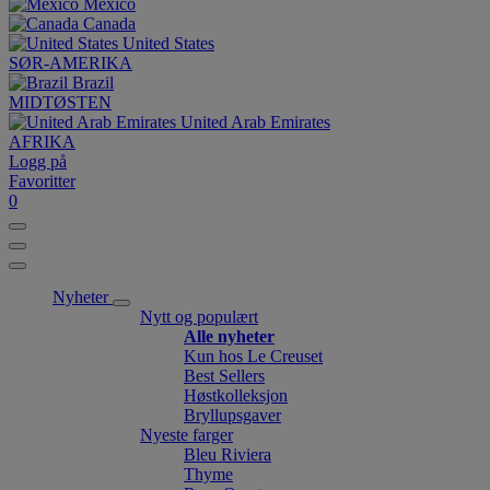
México
Canada
United States
SØR-AMERIKA
Brazil
MIDTØSTEN
United Arab Emirates
AFRIKA
Logg på
Favoritter
0
Nyheter
Nytt og populært
Alle nyheter
Kun hos Le Creuset
Best Sellers
Høstkolleksjon
Bryllupsgaver
Nyeste farger
Bleu Riviera
Thyme