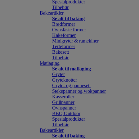
Spesialprodukter
Tilbehør
Bakeartikler
Se alt til baking
Brødformer
Ovnsfaste former
Kakeformer
Minigryter & ramekiner
Terteformer
Bakesett
Tilbehør
Matlaging
Se alt til matlaging
Gryter
Gryteknotter
Gryte- og pannesett
Stekepanner og wokpanner
Kasseroller
Grillpanner
Ovnspanner
BBQ Outdoor
Spesialprodukter
Tilbehør
Bakeartikler
Se alt til baking