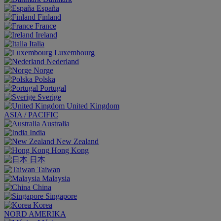
España
Finland
France
Ireland
Italia
Luxembourg
Nederland
Norge
Polska
Portugal
Sverige
United Kingdom
ASIA / PACIFIC
Australia
India
New Zealand
Hong Kong
日本
Taiwan
Malaysia
China
Singapore
Korea
NORD AMERIKA