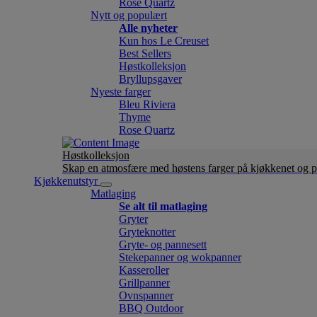
Rose Quartz
Nytt og populært
Alle nyheter
Kun hos Le Creuset
Best Sellers
Høstkolleksjon
Bryllupsgaver
Nyeste farger
Bleu Riviera
Thyme
Rose Quartz
Høstkolleksjon
Skap en atmosfære med høstens farger på kjøkkenet og p
Kjøkkenutstyr
Matlaging
Se alt til matlaging
Gryter
Gryteknotter
Gryte- og pannesett
Stekepanner og wokpanner
Kasseroller
Grillpanner
Ovnspanner
BBQ Outdoor