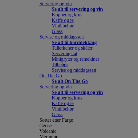
Servering og vin
Se alt til servering og vin
Kopper og krus
Kaffe og te
Vintilbehør
Glass
Servise og middagssett
Se alt til borddekking
Tallerkener og skåler
Serveringsfat
Minigryter og ramekiner
Tilbehør
Servise og middagssett
On The Go
Se alt On The Go
Servering og vin
Se alt til servering og vin
Kopper og krus
Kaffe og te
Vintilbehør
Glass
Sorter etter Farge
Cerise
Volcanic
Meringue