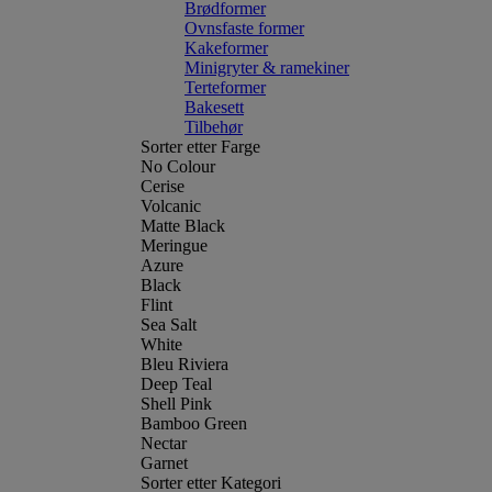
Brødformer
Ovnsfaste former
Kakeformer
Minigryter & ramekiner
Terteformer
Bakesett
Tilbehør
Sorter etter Farge
No Colour
Cerise
Volcanic
Matte Black
Meringue
Azure
Black
Flint
Sea Salt
White
Bleu Riviera
Deep Teal
Shell Pink
Bamboo Green
Nectar
Garnet
Sorter etter Kategori