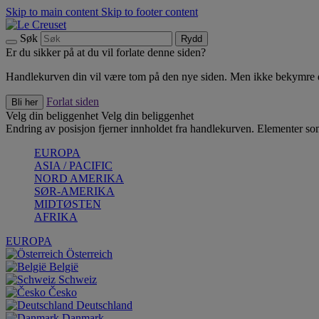
Skip to main content
Skip to footer content
Søk
Rydd
Er du sikker på at du vil forlate denne siden?
Handlekurven din vil være tom på den nye siden. Men ikke bekymre deg
Forlat siden
Bli her
Velg din beliggenhet
Velg din beliggenhet
Endring av posisjon fjerner innholdet fra handlekurven. Elementer som 
EUROPA
ASIA / PACIFIC
NORD AMERIKA
SØR-AMERIKA
MIDTØSTEN
AFRIKA
EUROPA
Österreich
België
Schweiz
Česko
Deutschland
Danmark