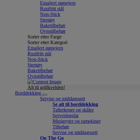
Emaljert støpejern
Rustfritt stål
Non-Stick
Stentøy
Baketilbehør
Ovnstilbehør
Sorter etter Farge
Sorter etter Kategori
Emaljert støpejern
Rustfritt stål
Non-Stick
Stentøy
Baketilbehør
Ovnstilbehør
Alt til grillkvelden!
Borddekking
Servise og middagssett
Se alt til borddekking
Tallerkener og skåler
Serveringsfat
Minigryter og ramekiner
Tilbehør
Servise og middagssett
On The Go