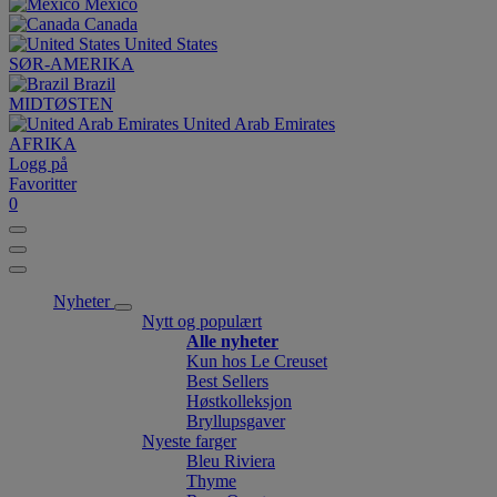
México
Canada
United States
SØR-AMERIKA
Brazil
MIDTØSTEN
United Arab Emirates
AFRIKA
Logg på
Favoritter
0
Nyheter
Nytt og populært
Alle nyheter
Kun hos Le Creuset
Best Sellers
Høstkolleksjon
Bryllupsgaver
Nyeste farger
Bleu Riviera
Thyme