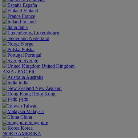
España
Finland
France
Ireland
Italia
Luxembourg
Nederland
Norge
Polska
Portugal
Sverige
United Kingdom
ASIA / PACIFIC
Australia
India
New Zealand
Hong Kong
日本
Taiwan
Malaysia
China
Singapore
Korea
NORD AMERIKA