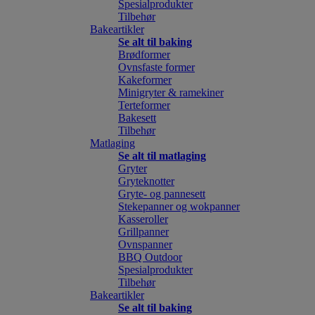
Spesialprodukter
Tilbehør
Bakeartikler
Se alt til baking
Brødformer
Ovnsfaste former
Kakeformer
Minigryter & ramekiner
Terteformer
Bakesett
Tilbehør
Matlaging
Se alt til matlaging
Gryter
Gryteknotter
Gryte- og pannesett
Stekepanner og wokpanner
Kasseroller
Grillpanner
Ovnspanner
BBQ Outdoor
Spesialprodukter
Tilbehør
Bakeartikler
Se alt til baking