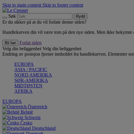
Skip to main content
Skip to footer content
Søk
Rydd
Er du sikker på at du vil forlate denne siden?
Handlekurven din vil være tom på den nye siden. Men ikke bekymre deg
Forlat siden
Bli her
Velg din beliggenhet
Velg din beliggenhet
Endring av posisjon fjerner innholdet fra handlekurven. Elementer som 
EUROPA
ASIA / PACIFIC
NORD AMERIKA
SØR-AMERIKA
MIDTØSTEN
AFRIKA
EUROPA
Österreich
België
Schweiz
Česko
Deutschland
Danmark