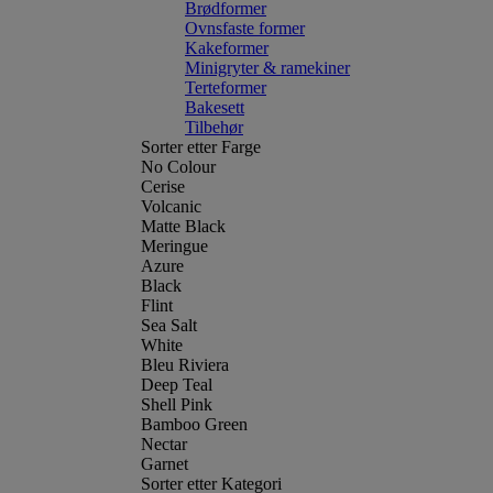
Brødformer
Ovnsfaste former
Kakeformer
Minigryter & ramekiner
Terteformer
Bakesett
Tilbehør
Sorter etter Farge
No Colour
Cerise
Volcanic
Matte Black
Meringue
Azure
Black
Flint
Sea Salt
White
Bleu Riviera
Deep Teal
Shell Pink
Bamboo Green
Nectar
Garnet
Sorter etter Kategori