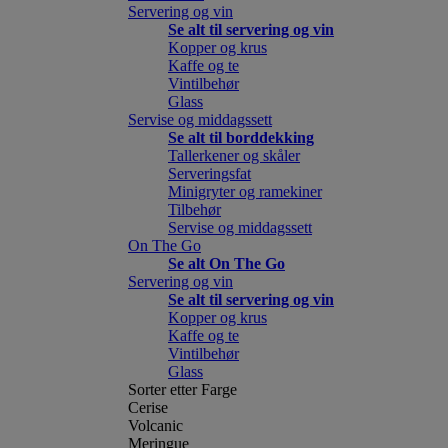
Servering og vin
Se alt til servering og vin
Kopper og krus
Kaffe og te
Vintilbehør
Glass
Servise og middagssett
Se alt til borddekking
Tallerkener og skåler
Serveringsfat
Minigryter og ramekiner
Tilbehør
Servise og middagssett
On The Go
Se alt On The Go
Servering og vin
Se alt til servering og vin
Kopper og krus
Kaffe og te
Vintilbehør
Glass
Sorter etter Farge
Cerise
Volcanic
Meringue