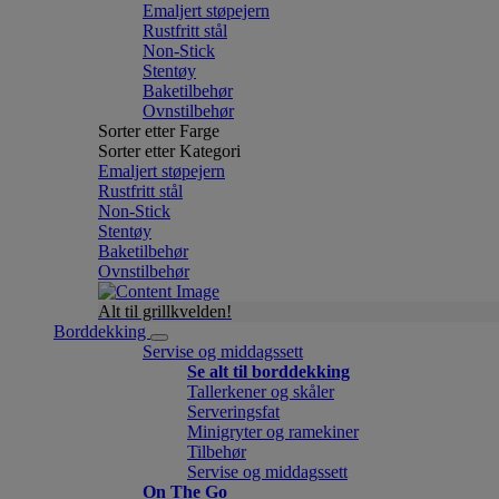
Emaljert støpejern
Rustfritt stål
Non-Stick
Stentøy
Baketilbehør
Ovnstilbehør
Sorter etter Farge
Sorter etter Kategori
Emaljert støpejern
Rustfritt stål
Non-Stick
Stentøy
Baketilbehør
Ovnstilbehør
Alt til grillkvelden!
Borddekking
Servise og middagssett
Se alt til borddekking
Tallerkener og skåler
Serveringsfat
Minigryter og ramekiner
Tilbehør
Servise og middagssett
On The Go