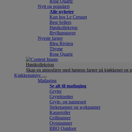
Rose Quartz
Nytt og populært
Alle nyheter
Kun hos Le Creuset
Best Sellers
Høstkolleksjon
Bryllupsgaver
Nyeste farger
Bleu Riviera
Thyme
Rose Quartz
Høstkolleksjon
Skap en atmosfære med høstens farger på kjøkkenet og p
Kjøkkenutstyr
Matlaging
Se alt til matlaging
Gryter
Gryteknotter
Gryte- og pannesett
Stekepanner og wokpanner
Kasseroller
Grillpanner
Ovnspanner
BBQ Outdoor