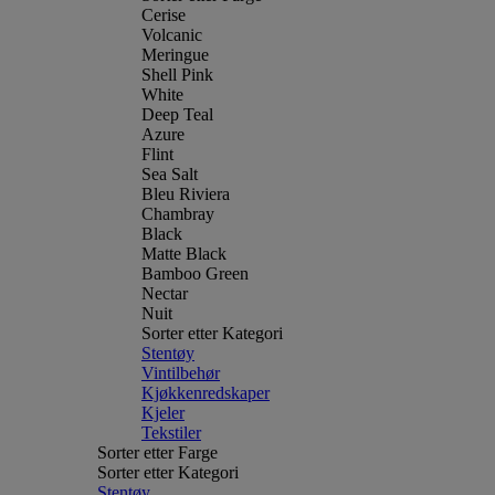
Cerise
Volcanic
Meringue
Shell Pink
White
Deep Teal
Azure
Flint
Sea Salt
Bleu Riviera
Chambray
Black
Matte Black
Bamboo Green
Nectar
Nuit
Sorter etter Kategori
Stentøy
Vintilbehør
Kjøkkenredskaper
Kjeler
Tekstiler
Sorter etter Farge
Sorter etter Kategori
Stentøy