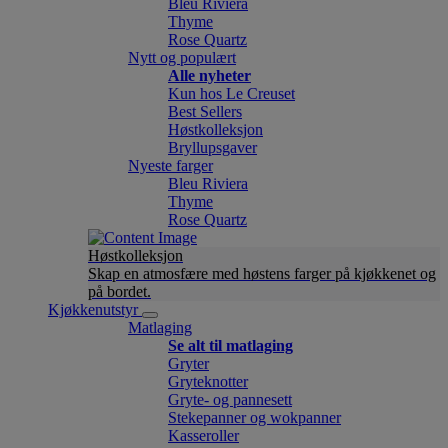
Bleu Riviera
Thyme
Rose Quartz
Nytt og populært
Alle nyheter
Kun hos Le Creuset
Best Sellers
Høstkolleksjon
Bryllupsgaver
Nyeste farger
Bleu Riviera
Thyme
Rose Quartz
Høstkolleksjon
Skap en atmosfære med høstens farger på kjøkkenet og
på bordet.
Kjøkkenutstyr
Matlaging
Se alt til matlaging
Gryter
Gryteknotter
Gryte- og pannesett
Stekepanner og wokpanner
Kasseroller