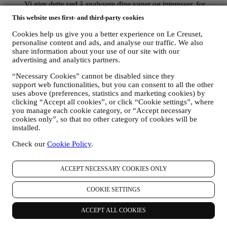
Vi gjør dette ved å analysere dine vaner og interesser, for
eksempel ved å finne ut hvilke produkter du har sett mest på,
This website uses first- and third-party cookies
din interaksjon med oss på sosiale medier, hvilke sider på
nettstedet vårt du besøker og hvilket innhold blant tilbudene
Cookies help us give you a better experience on Le Creuset,
våre du leser. Vi gjør dette hovedsakelig gjennom
personalise content and ads, and analyse our traffic. We also
informasjonskapsler og tilsvarende teknologi. Vi vil bruke
share information about your use of our site with our
disse opplysningene til å administrere vår annonsering på
advertising and analytics partners.
andre nettsteder, gi tilgang til spesifikt innhold, skreddersy
“Necessary Cookies” cannot be disabled since they
innholdet eller de tilbudene du ser på nettstedet eller, hvis du
support web functionalities, but you can consent to all the other
har samtykket til å abonnere på nyhetsbrevet vårt, å sende deg
uses above (preferences, statistics and marketing cookies) by
relevante meldinger som vi tror du kan være interessert i.
clicking “Accept all cookies”, or click “Cookie settings”, where
Opplysningene om deg vil ikke brukes til andre formål.
you manage each cookie category, or “Accept necessary
Bruken av informasjonskapsler er avhengig av samtykke fra
cookies only”, so that no other category of cookies will be
deg. Hvis du ønsker at disse opplysningene ikke skal brukes
installed.
til å gi deg interessebaserte annonser, innhold eller meldinger,
kan du begrense bruken av opplysningene om dine online-
Check our
Cookie Policy
.
handlinger ved å velge dine innstillinger for
informasjonskapsler (men husk at enkelte informasjonskapsler
er nødvendige for å kunne bruke nettstedet). Vennligst merk
ACCEPT NECESSARY COOKIES ONLY
deg at dette ikke fratar deg muligheten til å få tilsendt
annonser, tilbud eller meldinger. Du vil fortsatt motta
COOKIE SETTINGS
generiske annonser, tilbud eller meldinger. For mer
informasjon om hvordan vi bruker informasjonskapsler og
ACCEPT ALL COOKIES
hvordan du kan slette dem, kan du lese våre retningslinjer for
informasjonskapsler
her
.