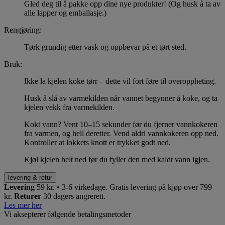
Gled deg til å pakke opp dine nye produkter! (Og husk å ta av
alle lapper og emballasje.)
Rengjøring:
Tørk grundig etter vask og oppbevar på et tørt sted.
Bruk:
Ikke la kjelen koke tørr – dette vil fort føre til overoppheting.
Husk å slå av varmekilden når vannet begynner å koke, og ta
kjelen vekk fra varmekilden.
Kokt vann? Vent 10–15 sekunder før du fjerner vannkokeren
fra varmen, og hell deretter. Vend aldri vannkokeren opp ned.
Kontroller at lokkets knott er trykket godt ned.
Kjøl kjelen helt ned før du fyller den med kaldt vann igjen.
levering & retur
Levering
59 kr. • 3-6 virkedage.
Gratis levering på kjøp over 799
kr.
Returer
30 dagers angrerett.
Les mer her
Vi aksepterer følgende betalingsmetoder