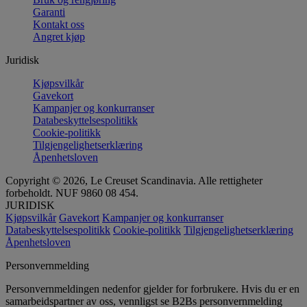
Garanti
Kontakt oss
Angret kjøp
Juridisk
Kjøpsvilkår
Gavekort
Kampanjer og konkurranser
Databeskyttelsespolitikk
Cookie-politikk
Tilgjengelighetserklæring
Åpenhetsloven
Copyright © 2026, Le Creuset Scandinavia. Alle rettigheter
forbeholdt. NUF 9860 08 454.
JURIDISK
Kjøpsvilkår
Gavekort
Kampanjer og konkurranser
Databeskyttelsespolitikk
Cookie-politikk
Tilgjengelighetserklæring
Åpenhetsloven
Personvernmelding
Personvernmeldingen nedenfor gjelder for forbrukere. Hvis du er en
samarbeidspartner av oss, vennligst se B2Bs personvernmelding