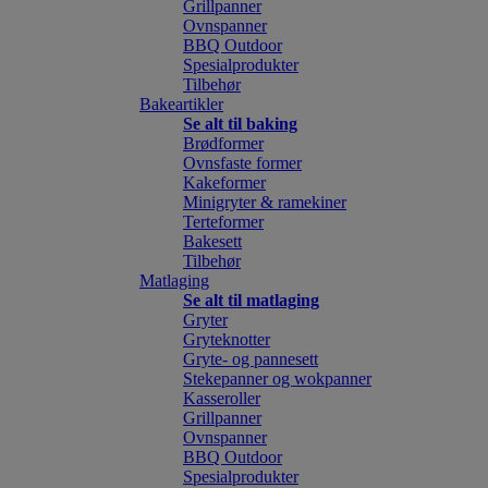
Grillpanner
Ovnspanner
BBQ Outdoor
Spesialprodukter
Tilbehør
Bakeartikler
Se alt til baking
Brødformer
Ovnsfaste former
Kakeformer
Minigryter & ramekiner
Terteformer
Bakesett
Tilbehør
Matlaging
Se alt til matlaging
Gryter
Gryteknotter
Gryte- og pannesett
Stekepanner og wokpanner
Kasseroller
Grillpanner
Ovnspanner
BBQ Outdoor
Spesialprodukter