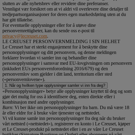
slutten av alle nyhetsbrev eller revidere dine preferanser.
Vennligst vær forsikret om at vi aldri vil overlevere dine detaljer til
tredjepartsorganisasjoner for deres egen markedsføring uten at du
har gitt tillatelse.
For eventuelle opplysninger eller for å utøve dine
personvernrettigheter, kan du sende oss e-post til
privacy@lecreuset.com
.
LE CREUSET PERSONVERNMELDING I SIN HELHET
Le Creuset har et sterkt engasjement for å beskytte dine
personopplysninger og ditt personvern, og denne meldingen
forklarer hvordan vi samler inn og behandler dine
personopplysninger i samsvar med EU-lovgivningen om personvern
(inkludert EUs personvernforordning 2016/679) og den
personvernlov som gjelder i ditt land, territorium eller sted
(«personvernlovene»).
1. Når og hvilken type opplysninger samler vi inn fra deg?
«Personopplysninger» betyr alle opplysninger knyttet til deg og som
gjør det mulig for oss å identifisere deg, enten direkte eller i
kombinasjon med andre opplysninger.
Barn
: Vi ber ikke om personopplysninger fra barn. Du må være 18
år eller eldre for å bruke våre tjenester og nettstedet.
Vi vil kunne samle inn personopplysninger fra deg når du bruker
vårt nettsted («nettstedet»), registrerer en konto i Le Creuset, kjøper
et Le Creuset-produkt på nettstedet eller i en av våre Le Creuset
butikker (Signature Boutique og Outlet) eller abonnerer på vårt