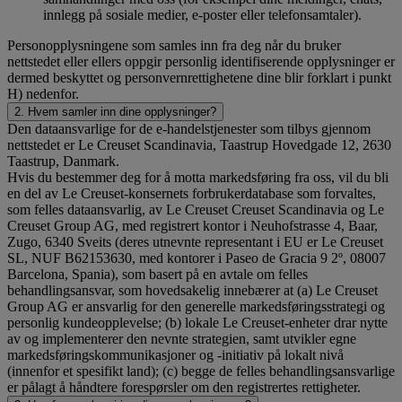
innlegg på sosiale medier, e-poster eller telefonsamtaler).
Personopplysningene som samles inn fra deg når du bruker
nettstedet eller ellers oppgir personlig identifiserende opplysninger er
dermed beskyttet og personvernrettighetene dine blir forklart i punkt
H) nedenfor.
2. Hvem samler inn dine opplysninger?
Den dataansvarlige for de e-handelstjenester som tilbys gjennom
nettstedet er Le Creuset Scandinavia, Taastrup Hovedgade 12, 2630
Taastrup, Danmark.
Hvis du bestemmer deg for å motta markedsføring fra oss, vil du bli
en del av Le Creuset-konsernets forbrukerdatabase som forvaltes,
som felles dataansvarlig, av Le Creuset Creuset Scandinavia og Le
Creuset Group AG, med registrert kontor i Neuhofstrasse 4, Baar,
Zugo, 6340 Sveits (deres utnevnte representant i EU er Le Creuset
SL, NUF B62153630, med kontorer i Paseo de Gracia 9 2º, 08007
Barcelona, Spania), som basert på en avtale om felles
behandlingsansvar, som hovedsakelig innebærer at (a) Le Creuset
Group AG er ansvarlig for den generelle markedsføringsstrategi og
personlig kundeopplevelse; (b) lokale Le Creuset-enheter drar nytte
av og implementerer den nevnte strategien, samt utvikler egne
markedsføringskommunikasjoner og -initiativ på lokalt nivå
(innenfor et spesifikt land); (c) begge de felles behandlingsansvarlige
er pålagt å håndtere forespørsler om den registrertes rettigheter.