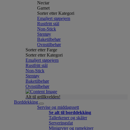
Nectar
Garnet
Sorter etter Kategori
Emaljert støpejern
Rustfritt stål
Non-Stick
Stentøy
Baketilbehør
Ovnstilbehør
Sorter etter Farge
Sorter etter Kategori
Emaljert støpejern
Rustfritt stål
Non-Stick
Stentøy
Baketilbehør
Ovnstilbehør
Alt til grillkvelden!
Borddekking
Servise og middagssett
Se alt til borddekking
Tallerkener og skåler
Serveringsfat
Minigryter og ramekiner