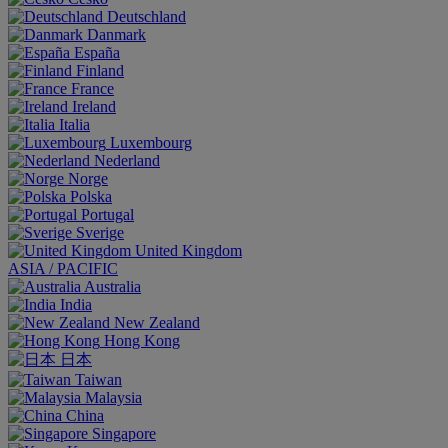
Deutschland
Danmark
España
Finland
France
Ireland
Italia
Luxembourg
Nederland
Norge
Polska
Portugal
Sverige
United Kingdom
ASIA / PACIFIC
Australia
India
New Zealand
Hong Kong
日本
Taiwan
Malaysia
China
Singapore