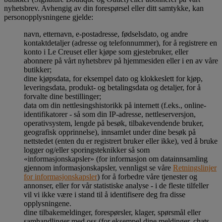
nyhetsbrev. Avhengig av din forespørsel eller ditt samtykke, kan
personopplysningene gjelde:
navn, etternavn, e-postadresse, fødselsdato, og andre
kontaktdetaljer (adresse og telefonnummer), for å registrere en
konto i Le Creuset eller kjøpe som gjestebruker, eller
abonnere på vårt nyhetsbrev på hjemmesiden eller i en av våre
butikker;
dine kjøpsdata, for eksempel dato og klokkeslett for kjøp,
leveringsdata, produkt- og betalingsdata og detaljer, for å
forvalte dine bestillinger;
data om din nettlesingshistorikk på internett (f.eks., online-
identifikatorer - så som din IP-adresse, nettleserversjon,
operativsystem, lengde på besøk, tilbakevendende bruker,
geografisk opprinnelse), innsamlet under dine besøk på
nettstedet (enten du er registrert bruker eller ikke), ved å bruke
logger og/eller sporingsteknikker så som
«informasjonskapsler» (for informasjon om datainnsamling
gjennom informasjonskapsler, vennligst se våre
Retningslinjer
for informasjonskapsler
) for å forbedre våre tjenester og
annonser, eller for vår statistiske analyse - i de fleste tilfeller
vil vi ikke være i stand til å identifisere deg fra disse
opplysningene.
dine tilbakemeldinger, forespørsler, klager, spørsmål eller
samhandlinger med oss (for eksempel dine meldinger, chats,