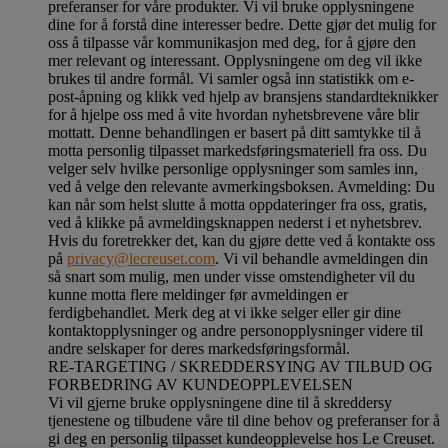
preferanser for våre produkter. Vi vil bruke opplysningene
dine for å forstå dine interesser bedre. Dette gjør det mulig for
oss å tilpasse vår kommunikasjon med deg, for å gjøre den
mer relevant og interessant. Opplysningene om deg vil ikke
brukes til andre formål. Vi samler også inn statistikk om e-
post-åpning og klikk ved hjelp av bransjens standardteknikker
for å hjelpe oss med å vite hvordan nyhetsbrevene våre blir
mottatt. Denne behandlingen er basert på ditt samtykke til å
motta personlig tilpasset markedsføringsmateriell fra oss. Du
velger selv hvilke personlige opplysninger som samles inn,
ved å velge den relevante avmerkingsboksen. Avmelding: Du
kan når som helst slutte å motta oppdateringer fra oss, gratis,
ved å klikke på avmeldingsknappen nederst i et nyhetsbrev.
Hvis du foretrekker det, kan du gjøre dette ved å kontakte oss
på
privacy@lecreuset.com
. Vi vil behandle avmeldingen din
så snart som mulig, men under visse omstendigheter vil du
kunne motta flere meldinger før avmeldingen er
ferdigbehandlet.
Merk deg at vi ikke selger eller gir dine
kontaktopplysninger og andre personopplysninger videre til
andre selskaper for deres markedsføringsformål
.
RE-TARGETING / SKREDDERSYING AV TILBUD OG
FORBEDRING AV KUNDEOPPLEVELSEN
Vi vil gjerne bruke opplysningene dine til å skreddersy
tjenestene og tilbudene våre til dine behov og preferanser for å
gi deg en personlig tilpasset kundeopplevelse hos Le Creuset.