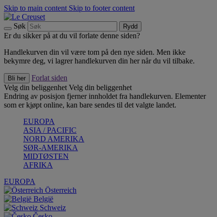
Skip to main content
Skip to footer content
Søk
Rydd
Er du sikker på at du vil forlate denne siden?
Handlekurven din vil være tom på den nye siden. Men ikke
bekymre deg, vi lagrer handlekurven din her når du vil tilbake.
Forlat siden
Bli her
Velg din beliggenhet
Velg din beliggenhet
Endring av posisjon fjerner innholdet fra handlekurven. Elementer
som er kjøpt online, kan bare sendes til det valgte landet.
EUROPA
ASIA / PACIFIC
NORD AMERIKA
SØR-AMERIKA
MIDTØSTEN
AFRIKA
EUROPA
Österreich
België
Schweiz
Česko