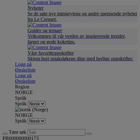
Nyheter
Se de søte nye minigrytene og andre spennende nyheter
fra Le Creuset.
Guider og temaer
Velkommen til vår verden av inspirerende trender,
farger og gode koketips.
Våre favorittoppskrifter
Skjem bort smaksløkene dine med herlige oppskrifter.
Logg på
Ønskeliste
Logg på
Ønskeliste
Region
NORGE
Språk
Språk
NORGE
Språk
Tøm søk
PB000000000173