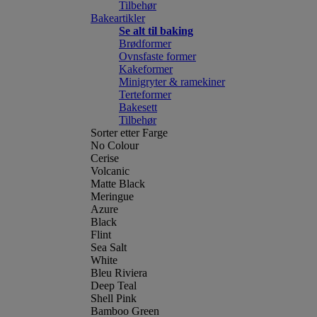
Tilbehør
Bakeartikler
Se alt til baking
Brødformer
Ovnsfaste former
Kakeformer
Minigryter & ramekiner
Terteformer
Bakesett
Tilbehør
Sorter etter Farge
No Colour
Cerise
Volcanic
Matte Black
Meringue
Azure
Black
Flint
Sea Salt
White
Bleu Riviera
Deep Teal
Shell Pink
Bamboo Green