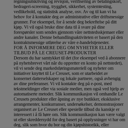
regningsutskriving og revisjon, verifisering av betalingskort,
bedrageri-screening, trygghet, sikkerhet, systemtesting,
vedlikehold, og statistisk analyse, osv. Av og til kan vi ha
behov for å kontakte deg av administrative eller driftsmessige
grunner. For eksempel, for å sende deg bekreftelse på ditt
kjøp. Vi vil også bruke dine data til å svare på dine
forespørsler som sendes gjennom våre nettstedsskjemaer eller
andre kanaler. Denne behandlingsaktiviteten er basert på den
kontraktsmessige utførelse av våre e-handelstjenester.
FOR Å INFORMERE DEG OM NYHETER ELLER
TILBUD PÅ LE CREUSET-PRODUKTER
Dersom du har samtykket til det (for eksempel ved å abonnere
på nyhetsbrevet vårt når du oppretter en konto på nettstedet),
vil vi sende deg markedsføringsmateriell og nyheter om
initiativer knyttet til Le Creuset, som er utarbeidet av
konsernet datterselskaper og lokale partnere, også avhengig
av dine preferanser. Vi vil kontakte deg på e-post, med
tekstmeldinger eller via sosiale medier, men også ved hjelp av
automatiserte metoder. Slik kommunikasjon vil omhandle Le
Creusets produkter eller åpning av nye butikker, eksklusive
arrangementer, konkurranser, undersøkelser, demonstrasjoner
organisert av Le Creuset eller spesielle tilbud du kanskje er
interessert i å få høre om. Slik kommunikasjon kan være valgt
ut eller skreddersydd for deg basert på opplysninger vi har om
deg, slik som hvor du bor og din kjøpshistorikk, eller