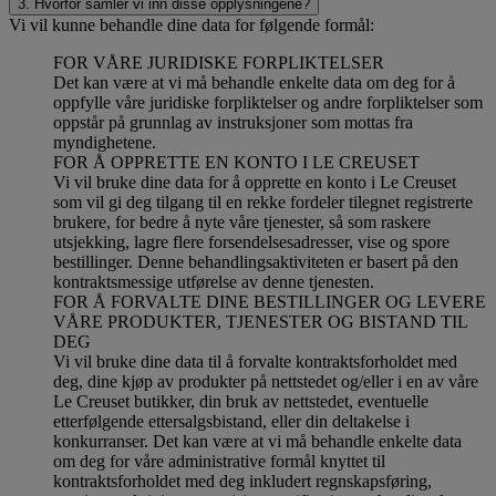
3. Hvorfor samler vi inn disse opplysningene?
Vi vil kunne behandle dine data for følgende formål:
FOR VÅRE JURIDISKE FORPLIKTELSER
Det kan være at vi må behandle enkelte data om deg for å
oppfylle våre juridiske forpliktelser og andre forpliktelser som
oppstår på grunnlag av instruksjoner som mottas fra
myndighetene.
FOR Å OPPRETTE EN KONTO I LE CREUSET
Vi vil bruke dine data for å opprette en konto i Le Creuset
som vil gi deg tilgang til en rekke fordeler tilegnet registrerte
brukere, for bedre å nyte våre tjenester, så som raskere
utsjekking, lagre flere forsendelsesadresser, vise og spore
bestillinger. Denne behandlingsaktiviteten er basert på den
kontraktsmessige utførelse av denne tjenesten.
FOR Å FORVALTE DINE BESTILLINGER OG LEVERE
VÅRE PRODUKTER, TJENESTER OG BISTAND TIL
DEG
Vi vil bruke dine data til å forvalte kontraktsforholdet med
deg, dine kjøp av produkter på nettstedet og/eller i en av våre
Le Creuset butikker, din bruk av nettstedet, eventuelle
etterfølgende ettersalgsbistand, eller din deltakelse i
konkurranser. Det kan være at vi må behandle enkelte data
om deg for våre administrative formål knyttet til
kontraktsforholdet med deg inkludert regnskapsføring,