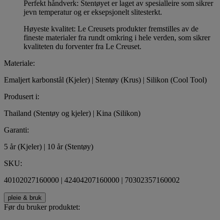
Perfekt håndverk: Stentøyet er laget av spesialleire som sikrer
jevn temperatur og er eksepsjonelt slitesterkt.
Høyeste kvalitet: Le Creusets produkter fremstilles av de
fineste materialer fra rundt omkring i hele verden, som sikrer
kvaliteten du forventer fra Le Creuset.
Materiale:
Emaljert karbonstål (Kjeler) | Stentøy (Krus) | Silikon (Cool Tool)
Produsert i:
Thailand (Stentøy og kjeler) | Kina (Silikon)
Garanti:
5 år (Kjeler) | 10 år (Stentøy)
SKU:
40102027160000 | 42404207160000 | 70302357160002
pleie & bruk
Før du bruker produktet: