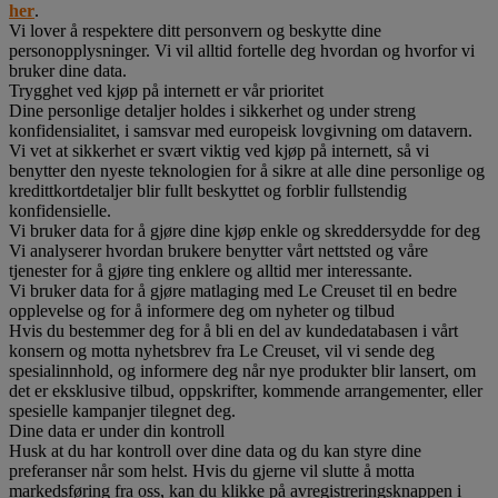
her
.
Vi lover å respektere ditt personvern og beskytte dine
personopplysninger. Vi vil alltid fortelle deg hvordan og hvorfor vi
bruker dine data.
Trygghet ved kjøp på internett er vår prioritet
Dine personlige detaljer holdes i sikkerhet og under streng
konfidensialitet, i samsvar med europeisk lovgivning om datavern.
Vi vet at sikkerhet er svært viktig ved kjøp på internett, så vi
benytter den nyeste teknologien for å sikre at alle dine personlige og
kredittkortdetaljer blir fullt beskyttet og forblir fullstendig
konfidensielle.
Vi bruker data for å gjøre dine kjøp enkle og skreddersydde for deg
Vi analyserer hvordan brukere benytter vårt nettsted og våre
tjenester for å gjøre ting enklere og alltid mer interessante.
Vi bruker data for å gjøre matlaging med Le Creuset til en bedre
opplevelse og for å informere deg om nyheter og tilbud
Hvis du bestemmer deg for å bli en del av kundedatabasen i vårt
konsern og motta nyhetsbrev fra Le Creuset, vil vi sende deg
spesialinnhold, og informere deg når nye produkter blir lansert, om
det er eksklusive tilbud, oppskrifter, kommende arrangementer, eller
spesielle kampanjer tilegnet deg.
Dine data er under din kontroll
Husk at du har kontroll over dine data og du kan styre dine
preferanser når som helst. Hvis du gjerne vil slutte å motta
markedsføring fra oss, kan du klikke på avregistreringsknappen i