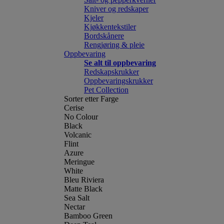
Kniver og redskaper
Kjeler
Kjøkkentekstiler
Bordskånere
Rengjøring & pleie
Oppbevaring
Se alt til oppbevaring
Redskapskrukker
Oppbevaringskrukker
Pet Collection
Sorter etter Farge
Cerise
No Colour
Black
Volcanic
Flint
Azure
Meringue
White
Bleu Riviera
Matte Black
Sea Salt
Nectar
Bamboo Green