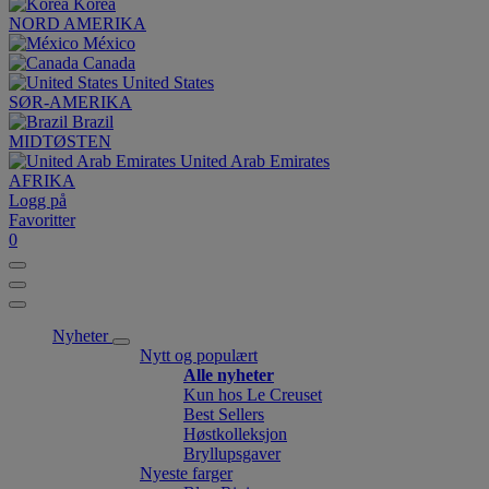
Korea
NORD AMERIKA
México
Canada
United States
SØR-AMERIKA
Brazil
MIDTØSTEN
United Arab Emirates
AFRIKA
Logg på
Favoritter
0
Nyheter
Nytt og populært
Alle nyheter
Kun hos Le Creuset
Best Sellers
Høstkolleksjon
Bryllupsgaver
Nyeste farger