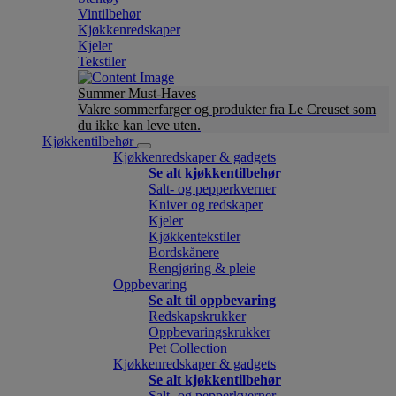
Vintilbehør
Kjøkkenredskaper
Kjeler
Tekstiler
Summer Must-Haves
Vakre sommerfarger og produkter fra Le Creuset som
du ikke kan leve uten.
Kjøkkentilbehør
Kjøkkenredskaper & gadgets
Se alt kjøkkentilbehør
Salt- og pepperkverner
Kniver og redskaper
Kjeler
Kjøkkentekstiler
Bordskånere
Rengjøring & pleie
Oppbevaring
Se alt til oppbevaring
Redskapskrukker
Oppbevaringskrukker
Pet Collection
Kjøkkenredskaper & gadgets
Se alt kjøkkentilbehør
Salt- og pepperkverner