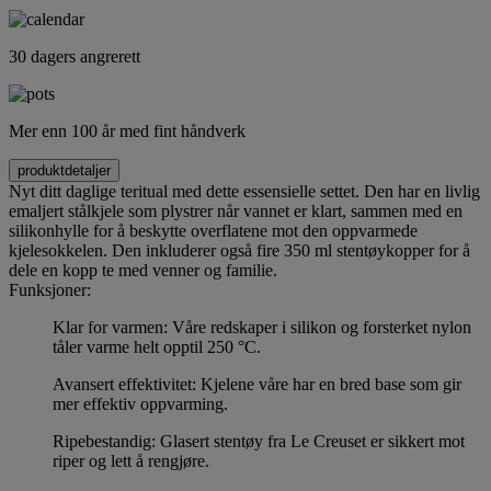
30 dagers angrerett
Mer enn 100 år med fint håndverk
produktdetaljer
Nyt ditt daglige teritual med dette essensielle settet. Den har en livlig
emaljert stålkjele som plystrer når vannet er klart, sammen med en
silikonhylle for å beskytte overflatene mot den oppvarmede
kjelesokkelen. Den inkluderer også fire 350 ml stentøykopper for å
dele en kopp te med venner og familie.
Funksjoner:
Klar for varmen: Våre redskaper i silikon og forsterket nylon
tåler varme helt opptil 250 °C.
Avansert effektivitet: Kjelene våre har en bred base som gir
mer effektiv oppvarming.
Ripebestandig: Glasert stentøy fra Le Creuset er sikkert mot
riper og lett å rengjøre.