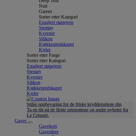
Deep Teal
Nuit
Garnet
Sorter etter Kategori
Emaljert støpejern
Stentøy
Kverner
Silikon
Kjøkkenredskaper
Kjeler
Sorter etter Farge
Sorter etter Kategori
Emaljert støpejern
Stentøy
Kverner
Silikon
Kjøkkenredskaper
Kjeler
Stilig oppbevaring for de friske krydderurtene din
Ta en titt på de flotte urtepottene og andre nyheter fra
Le Creuset.
Gaver
Gavekort
Gaveideer