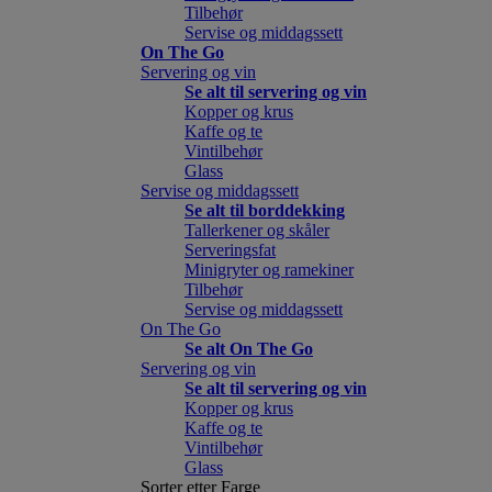
Tilbehør
Servise og middagssett
On The Go
Servering og vin
Se alt til servering og vin
Kopper og krus
Kaffe og te
Vintilbehør
Glass
Servise og middagssett
Se alt til borddekking
Tallerkener og skåler
Serveringsfat
Minigryter og ramekiner
Tilbehør
Servise og middagssett
On The Go
Se alt On The Go
Servering og vin
Se alt til servering og vin
Kopper og krus
Kaffe og te
Vintilbehør
Glass
Sorter etter Farge