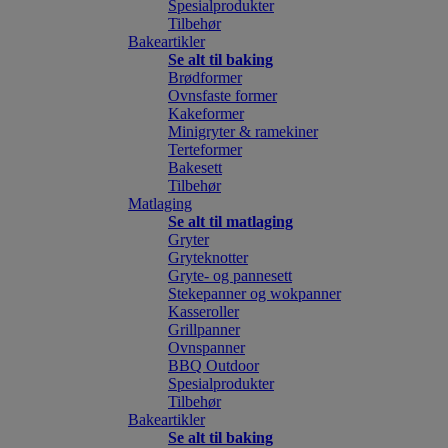
Spesialprodukter
Tilbehør
Bakeartikler
Se alt til baking
Brødformer
Ovnsfaste former
Kakeformer
Minigryter & ramekiner
Terteformer
Bakesett
Tilbehør
Matlaging
Se alt til matlaging
Gryter
Gryteknotter
Gryte- og pannesett
Stekepanner og wokpanner
Kasseroller
Grillpanner
Ovnspanner
BBQ Outdoor
Spesialprodukter
Tilbehør
Bakeartikler
Se alt til baking