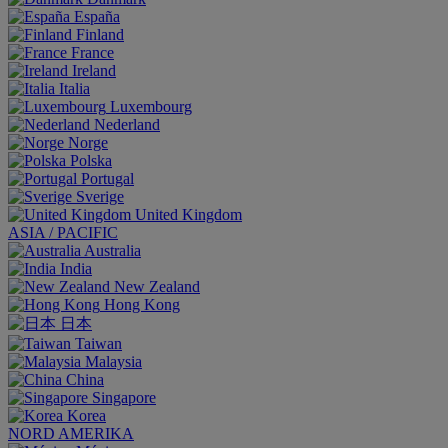
España
Finland
France
Ireland
Italia
Luxembourg
Nederland
Norge
Polska
Portugal
Sverige
United Kingdom
ASIA / PACIFIC
Australia
India
New Zealand
Hong Kong
日本
Taiwan
Malaysia
China
Singapore
Korea
NORD AMERIKA