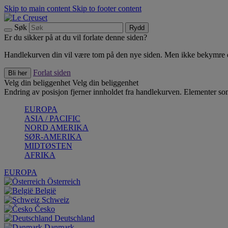
Skip to main content
Skip to footer content
Søk
Rydd
Er du sikker på at du vil forlate denne siden?
Handlekurven din vil være tom på den nye siden. Men ikke bekymre deg
Forlat siden
Bli her
Velg din beliggenhet
Velg din beliggenhet
Endring av posisjon fjerner innholdet fra handlekurven. Elementer som 
EUROPA
ASIA / PACIFIC
NORD AMERIKA
SØR-AMERIKA
MIDTØSTEN
AFRIKA
EUROPA
Österreich
België
Schweiz
Česko
Deutschland
Danmark