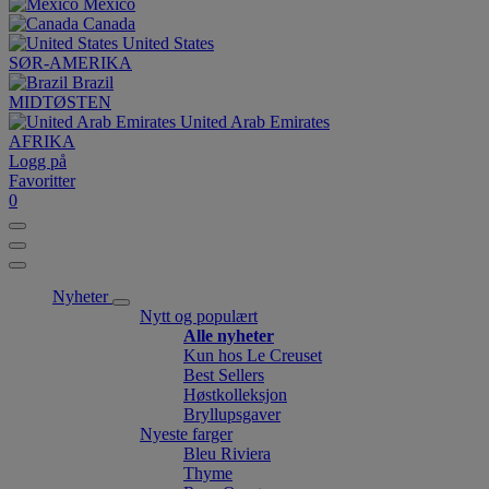
México
Canada
United States
SØR-AMERIKA
Brazil
MIDTØSTEN
United Arab Emirates
AFRIKA
Logg på
Favoritter
0
Nyheter
Nytt og populært
Alle nyheter
Kun hos Le Creuset
Best Sellers
Høstkolleksjon
Bryllupsgaver
Nyeste farger
Bleu Riviera
Thyme