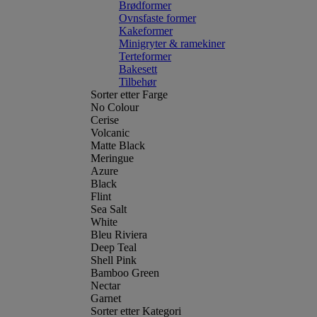
Brødformer
Ovnsfaste former
Kakeformer
Minigryter & ramekiner
Terteformer
Bakesett
Tilbehør
Sorter etter Farge
No Colour
Cerise
Volcanic
Matte Black
Meringue
Azure
Black
Flint
Sea Salt
White
Bleu Riviera
Deep Teal
Shell Pink
Bamboo Green
Nectar
Garnet
Sorter etter Kategori