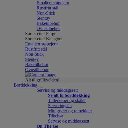
Emaljert støpejern
Rustfritt stål
Non-Stick
Stentøy
Baketilbehør
Ovnstilbehør
Sorter etter Farge
Sorter etter Kategori
Emaljert støpejern
Rustfritt stål
Non-Stick
Stentøy
Baketilbehør
Ovnstilbehør
Alt til grillkvelden!
Borddekking
Servise og middagssett
Se alt til borddekking
Tallerkener og skåler
Serveringsfat
Minigryter og ramekiner
Tilbehør
Servise og middagssett
On The Go