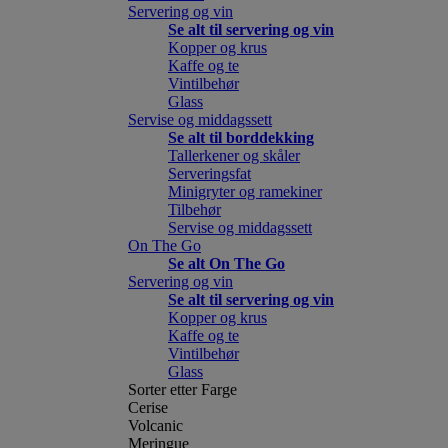
Servering og vin
Se alt til servering og vin
Kopper og krus
Kaffe og te
Vintilbehør
Glass
Servise og middagssett
Se alt til borddekking
Tallerkener og skåler
Serveringsfat
Minigryter og ramekiner
Tilbehør
Servise og middagssett
On The Go
Se alt On The Go
Servering og vin
Se alt til servering og vin
Kopper og krus
Kaffe og te
Vintilbehør
Glass
Sorter etter Farge
Cerise
Volcanic
Meringue