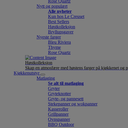
Rose Quartz
Nytt og populært
Alle nyheter
Kun hos Le Creuset
Best Sellers
Høstkolleksjon
Bryllupsgaver
Nyeste farger
Bleu Riviera
Thyme
Rose Quartz
Høstkolleksjon
Skap en atmosfære med høstens farger på kjøkkenet og p
Kjøkkenutstyr
Matlaging
Se alt til matlaging
Gryter
Gryteknotter
Gryte- og pannesett
Stekepanner og wokpanner
Kasseroller
Grillpanner
Ovnspanner
BBQ Outdoor