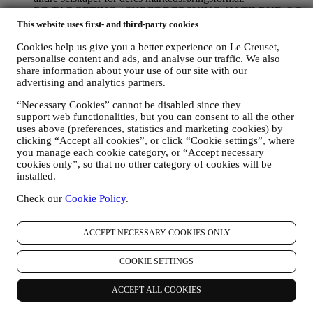
RE-TARGETING / SKREDDERSYING AV TILBUD OG
FORBEDRING AV KUNDEOPPLEVELSEN
This website uses first- and third-party cookies
Vi vil gjerne bruke opplysningene dine til å skreddersy
Cookies help us give you a better experience on Le Creuset,
tjenestene og tilbudene våre til dine behov og preferanser for å
personalise content and ads, and analyse our traffic. We also
gi deg en personlig tilpasset kundeopplevelse hos Le Creuset.
share information about your use of our site with our
Vi gjør dette ved å analysere dine vaner og interesser, for
advertising and analytics partners.
eksempel ved å finne ut hvilke produkter du har sett mest på,
din interaksjon med oss på sosiale medier, hvilke sider på
“Necessary Cookies” cannot be disabled since they
nettstedet vårt du besøker og hvilket innhold blant tilbudene
support web functionalities, but you can consent to all the other
våre du leser. Vi gjør dette hovedsakelig gjennom
uses above (preferences, statistics and marketing cookies) by
informasjonskapsler og tilsvarende teknologi. Vi vil bruke
clicking “Accept all cookies”, or click “Cookie settings”, where
disse opplysningene til å administrere vår annonsering på
you manage each cookie category, or “Accept necessary
andre nettsteder, gi tilgang til spesifikt innhold, skreddersy
cookies only”, so that no other category of cookies will be
innholdet eller de tilbudene du ser på nettstedet eller, hvis du
installed.
har samtykket til å abonnere på nyhetsbrevet vårt, å sende deg
Check our
Cookie Policy
.
relevante meldinger som vi tror du kan være interessert i.
Opplysningene om deg vil ikke brukes til andre formål.
Bruken av informasjonskapsler er avhengig av samtykke fra
ACCEPT NECESSARY COOKIES ONLY
deg. Hvis du ønsker at disse opplysningene ikke skal brukes
til å gi deg interessebaserte annonser, innhold eller meldinger,
kan du begrense bruken av opplysningene om dine online-
COOKIE SETTINGS
handlinger ved å velge dine innstillinger for
informasjonskapsler (men husk at enkelte informasjonskapsler
ACCEPT ALL COOKIES
er nødvendige for å kunne bruke nettstedet). Vennligst merk
deg at dette ikke fratar deg muligheten til å få tilsendt