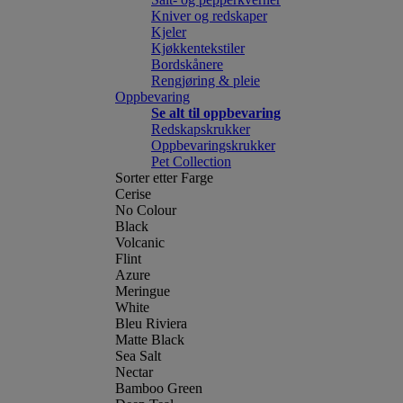
Kniver og redskaper
Kjeler
Kjøkkentekstiler
Bordskånere
Rengjøring & pleie
Oppbevaring
Se alt til oppbevaring
Redskapskrukker
Oppbevaringskrukker
Pet Collection
Sorter etter Farge
Cerise
No Colour
Black
Volcanic
Flint
Azure
Meringue
White
Bleu Riviera
Matte Black
Sea Salt
Nectar
Bamboo Green