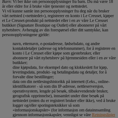
Barn
: Vi ber ikke om personopplysninger fra barn. Du må være 18
år eller eldre for å bruke våre tjenester og nettstedet.
Vi vil kunne samle inn personopplysninger fra deg når du bruker
vårt nettsted («nettstedet»), registrerer en konto i Le Creuset, kjøper
et Le Creuset-produkt på nettstedet eller i en av våre Le Creuset
butikker (Signature Boutique og Outlet) eller abonnerer på vårt
nyhetsbrev. Avhengig av din forespørsel eller ditt samtykke, kan
personopplysningene gjelde:
navn, etternavn, e-postadresse, fødselsdato, og andre
kontaktdetaljer (adresse og telefonnummer), for å registrere en
konto i Le Creuset eller kjøpe som gjestebruker, eller
abonnere på vårt nyhetsbrev på hjemmesiden eller i en av våre
butikker;
dine kjøpsdata, for eksempel dato og klokkeslett for kjøp,
leveringsdata, produkt- og betalingsdata og detaljer, for å
forvalte dine bestillinger;
data om din nettlesingshistorikk på internett (f.eks., online-
identifikatorer - så som din IP-adresse, nettleserversjon,
operativsystem, lengde på besøk, tilbakevendende bruker,
geografisk opprinnelse), innsamlet under dine besøk på
nettstedet (enten du er registrert bruker eller ikke), ved å bruke
logger og/eller sporingsteknikker så som
«informasjonskapsler» (for informasjon om datainnsamling
gjennom informasjonskapsler, vennligst se våre
Retningslinjer