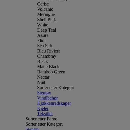
Cerise
Volcanic
Meringue
Shell Pink
White
Deep Teal
Azure
Flint
Sea Salt
Bleu Riviera
Chambray
Black
Matte Black
Bamboo Green
Nectar
Nuit
Sorter etter Kategori
Stentøy
Vintilbehør
Kjøkkenredskaper
Kjeler
Tekstiler
Sorter etter Farge
Sorter etter Kategori
Stentøy