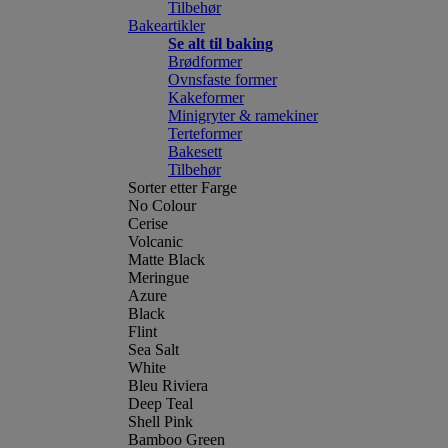
Tilbehør
Bakeartikler
Se alt til baking
Brødformer
Ovnsfaste former
Kakeformer
Minigryter & ramekiner
Terteformer
Bakesett
Tilbehør
Sorter etter Farge
No Colour
Cerise
Volcanic
Matte Black
Meringue
Azure
Black
Flint
Sea Salt
White
Bleu Riviera
Deep Teal
Shell Pink
Bamboo Green