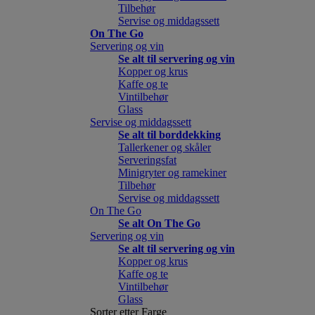
Tilbehør
Servise og middagssett
On The Go
Servering og vin
Se alt til servering og vin
Kopper og krus
Kaffe og te
Vintilbehør
Glass
Servise og middagssett
Se alt til borddekking
Tallerkener og skåler
Serveringsfat
Minigryter og ramekiner
Tilbehør
Servise og middagssett
On The Go
Se alt On The Go
Servering og vin
Se alt til servering og vin
Kopper og krus
Kaffe og te
Vintilbehør
Glass
Sorter etter Farge