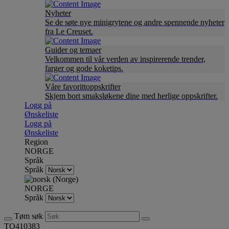
Nyheter
Se de søte nye minigrytene og andre spennende nyheter
fra Le Creuset.
Guider og temaer
Velkommen til vår verden av inspirerende trender,
farger og gode koketips.
Våre favorittoppskrifter
Skjem bort smaksløkene dine med herlige oppskrifter.
Logg på
Ønskeliste
Logg på
Ønskeliste
Region
NORGE
Språk
Språk
NORGE
Språk
Tøm søk
TO410383