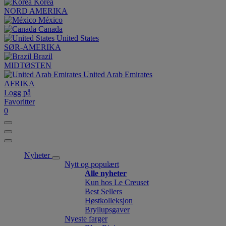
Korea
NORD AMERIKA
México
Canada
United States
SØR-AMERIKA
Brazil
MIDTØSTEN
United Arab Emirates
AFRIKA
Logg på
Favoritter
0
Nyheter
Nytt og populært
Alle nyheter
Kun hos Le Creuset
Best Sellers
Høstkolleksjon
Bryllupsgaver
Nyeste farger