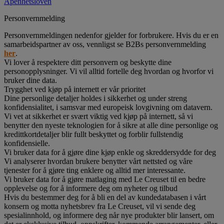
Åpenhetsloven
Personvernmelding
Personvernmeldingen nedenfor gjelder for forbrukere. Hvis du er en
samarbeidspartner av oss, vennligst se B2Bs personvernmelding
her
.
Vi lover å respektere ditt personvern og beskytte dine
personopplysninger. Vi vil alltid fortelle deg hvordan og hvorfor vi
bruker dine data.
Trygghet ved kjøp på internett er vår prioritet
Dine personlige detaljer holdes i sikkerhet og under streng
konfidensialitet, i samsvar med europeisk lovgivning om datavern.
Vi vet at sikkerhet er svært viktig ved kjøp på internett, så vi
benytter den nyeste teknologien for å sikre at alle dine personlige og
kredittkortdetaljer blir fullt beskyttet og forblir fullstendig
konfidensielle.
Vi bruker data for å gjøre dine kjøp enkle og skreddersydde for deg
Vi analyserer hvordan brukere benytter vårt nettsted og våre
tjenester for å gjøre ting enklere og alltid mer interessante.
Vi bruker data for å gjøre matlaging med Le Creuset til en bedre
opplevelse og for å informere deg om nyheter og tilbud
Hvis du bestemmer deg for å bli en del av kundedatabasen i vårt
konsern og motta nyhetsbrev fra Le Creuset, vil vi sende deg
spesialinnhold, og informere deg når nye produkter blir lansert, om