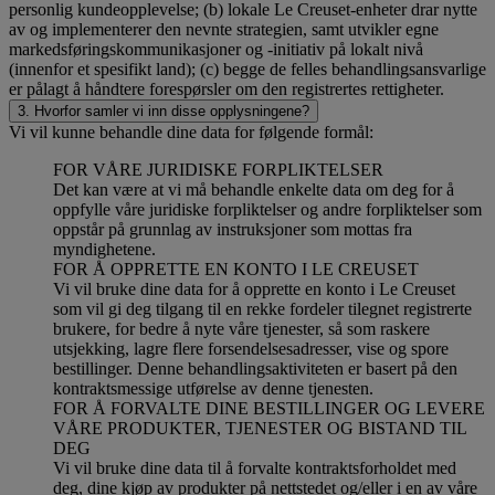
personlig kundeopplevelse; (b) lokale Le Creuset-enheter drar nytte
av og implementerer den nevnte strategien, samt utvikler egne
markedsføringskommunikasjoner og -initiativ på lokalt nivå
(innenfor et spesifikt land); (c) begge de felles behandlingsansvarlige
er pålagt å håndtere forespørsler om den registrertes rettigheter.
3. Hvorfor samler vi inn disse opplysningene?
Vi vil kunne behandle dine data for følgende formål:
FOR VÅRE JURIDISKE FORPLIKTELSER
Det kan være at vi må behandle enkelte data om deg for å
oppfylle våre juridiske forpliktelser og andre forpliktelser som
oppstår på grunnlag av instruksjoner som mottas fra
myndighetene.
FOR Å OPPRETTE EN KONTO I LE CREUSET
Vi vil bruke dine data for å opprette en konto i Le Creuset
som vil gi deg tilgang til en rekke fordeler tilegnet registrerte
brukere, for bedre å nyte våre tjenester, så som raskere
utsjekking, lagre flere forsendelsesadresser, vise og spore
bestillinger. Denne behandlingsaktiviteten er basert på den
kontraktsmessige utførelse av denne tjenesten.
FOR Å FORVALTE DINE BESTILLINGER OG LEVERE
VÅRE PRODUKTER, TJENESTER OG BISTAND TIL
DEG
Vi vil bruke dine data til å forvalte kontraktsforholdet med
deg, dine kjøp av produkter på nettstedet og/eller i en av våre