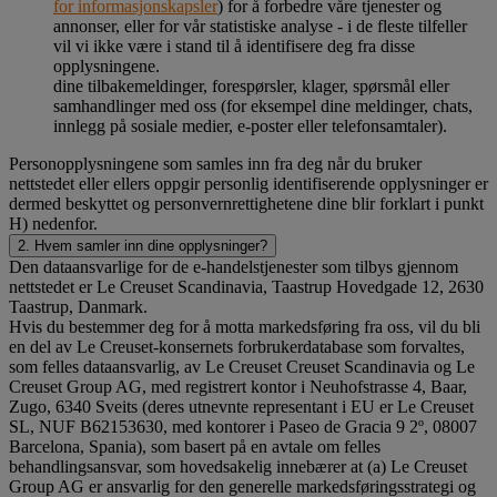
for informasjonskapsler
) for å forbedre våre tjenester og
annonser, eller for vår statistiske analyse - i de fleste tilfeller
vil vi ikke være i stand til å identifisere deg fra disse
opplysningene.
dine tilbakemeldinger, forespørsler, klager, spørsmål eller
samhandlinger med oss (for eksempel dine meldinger, chats,
innlegg på sosiale medier, e-poster eller telefonsamtaler).
Personopplysningene som samles inn fra deg når du bruker
nettstedet eller ellers oppgir personlig identifiserende opplysninger er
dermed beskyttet og personvernrettighetene dine blir forklart i punkt
H) nedenfor.
2. Hvem samler inn dine opplysninger?
Den dataansvarlige for de e-handelstjenester som tilbys gjennom
nettstedet er Le Creuset Scandinavia, Taastrup Hovedgade 12, 2630
Taastrup, Danmark.
Hvis du bestemmer deg for å motta markedsføring fra oss, vil du bli
en del av Le Creuset-konsernets forbrukerdatabase som forvaltes,
som felles dataansvarlig, av Le Creuset Creuset Scandinavia og Le
Creuset Group AG, med registrert kontor i Neuhofstrasse 4, Baar,
Zugo, 6340 Sveits (deres utnevnte representant i EU er Le Creuset
SL, NUF B62153630, med kontorer i Paseo de Gracia 9 2º, 08007
Barcelona, Spania), som basert på en avtale om felles
behandlingsansvar, som hovedsakelig innebærer at (a) Le Creuset
Group AG er ansvarlig for den generelle markedsføringsstrategi og