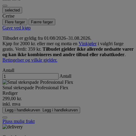
selected
Cerise
Flere farger
Færre farger
Gave ved kjøp
Tilbudet er gyldig fra 01/08/2026–31.08.2026.
Kjøp for 2000 kr. eller mer og motta en
Vinkjøler
i valgfri farge
gratis. Verdi: 359 kr.
Tilbudet gjelder ikke allerede nedsatte varer
og kan ikke kombineres med andre tilbud eller rabattkoder
.
Betingelser og vilkår gjelder.
Antall
Antall
Smal stekespade Professional Flex
Rediger
299,00 kr.
inkl. mva
Legg i handlekurven
Legg i handlekurven
Pluss mulig frakt