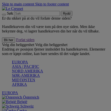
Skip to main content
Skip to footer content
Søk
Rydd
Er du sikker på at du vil forlate denne siden?
Handlekurven din vil være tom på den nye siden. Men ikke
bekymre deg, vi lagrer handlekurven din her når du vil tilbake.
Forlat siden
Bli her
Velg din beliggenhet
Velg din beliggenhet
Endring av posisjon fjerner innholdet fra handlekurven. Elementer
som er kjøpt online, kan bare sendes til det valgte landet.
EUROPA
ASIA / PACIFIC
NORD AMERIKA
SØR-AMERIKA
MIDTØSTEN
AFRIKA
EUROPA
Österreich
België
Schweiz
Česko