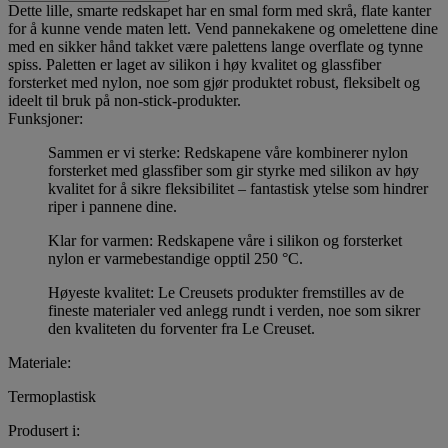
Dette lille, smarte redskapet har en smal form med skrå, flate kanter
for å kunne vende maten lett. Vend pannekakene og omelettene dine
med en sikker hånd takket være palettens lange overflate og tynne
spiss. Paletten er laget av silikon i høy kvalitet og glassfiber
forsterket med nylon, noe som gjør produktet robust, fleksibelt og
ideelt til bruk på non-stick-produkter.
Funksjoner:
Sammen er vi sterke: Redskapene våre kombinerer nylon
forsterket med glassfiber som gir styrke med silikon av høy
kvalitet for å sikre fleksibilitet – fantastisk ytelse som hindrer
riper i pannene dine.
Klar for varmen: Redskapene våre i silikon og forsterket
nylon er varmebestandige opptil 250 °C.
Høyeste kvalitet: Le Creusets produkter fremstilles av de
fineste materialer ved anlegg rundt i verden, noe som sikrer
den kvaliteten du forventer fra Le Creuset.
Materiale:
Termoplastisk
Produsert i: