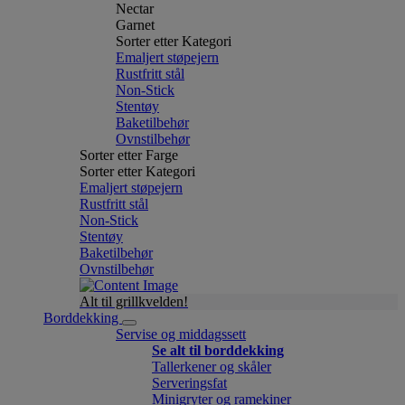
Nectar
Garnet
Sorter etter Kategori
Emaljert støpejern
Rustfritt stål
Non-Stick
Stentøy
Baketilbehør
Ovnstilbehør
Sorter etter Farge
Sorter etter Kategori
Emaljert støpejern
Rustfritt stål
Non-Stick
Stentøy
Baketilbehør
Ovnstilbehør
Alt til grillkvelden!
Borddekking
Servise og middagssett
Se alt til borddekking
Tallerkener og skåler
Serveringsfat
Minigryter og ramekiner