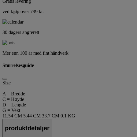
Gratis levering
ved kjøp over 799 kr.
30 dagers angrerett
Mer enn 100 år med fint håndverk
Størrelsesguide
Size
A = Bredde
C = Høyde
D = Lengde
G = Vekt
11.54 CM
5.44 CM
33.7 CM
0.1 KG
produktdetaljer