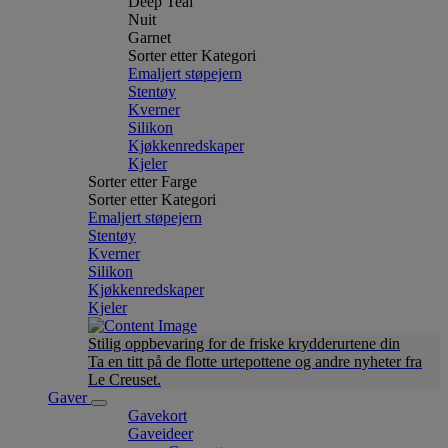
Deep Teal
Nuit
Garnet
Sorter etter Kategori
Emaljert støpejern
Stentøy
Kverner
Silikon
Kjøkkenredskaper
Kjeler
Sorter etter Farge
Sorter etter Kategori
Emaljert støpejern
Stentøy
Kverner
Silikon
Kjøkkenredskaper
Kjeler
Stilig oppbevaring for de friske krydderurtene din
Ta en titt på de flotte urtepottene og andre nyheter fra
Le Creuset.
Gaver
Gavekort
Gaveideer