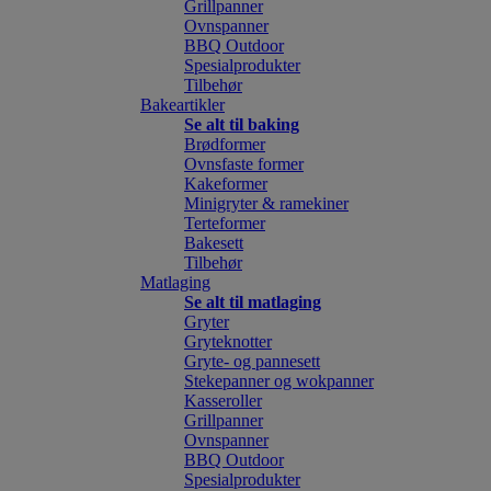
Grillpanner
Ovnspanner
BBQ Outdoor
Spesialprodukter
Tilbehør
Bakeartikler
Se alt til baking
Brødformer
Ovnsfaste former
Kakeformer
Minigryter & ramekiner
Terteformer
Bakesett
Tilbehør
Matlaging
Se alt til matlaging
Gryter
Gryteknotter
Gryte- og pannesett
Stekepanner og wokpanner
Kasseroller
Grillpanner
Ovnspanner
BBQ Outdoor
Spesialprodukter