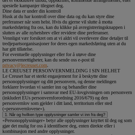
det er eksklusive tilbud, oppskrifter, kommende arrangementer, eller
spesielle kampanjer tilegnet deg.
Dine data er under din kontroll
Husk at du har kontroll over dine data og du kan styre dine
preferanser når som helst. Hvis du gjerne vil slutte å motta
markedsføring fra oss, kan du klikke på avregistreringsknappen i
slutten av alle nyhetsbrev eller revidere dine preferanser.
Vennligst vær forsikret om at vi aldri vil overlevere dine detaljer til
tredjepartsorganisasjoner for deres egen markedsføring uten at du
har gitt tillatelse.
For eventuelle opplysninger eller for å utøve dine
personvernrettigheter, kan du sende oss e-post til
privacy@lecreuset.com
.
LE CREUSET PERSONVERNMELDING I SIN HELHET
Le Creuset har et sterkt engasjement for å beskytte dine
personopplysninger og ditt personvern, og denne meldingen
forklarer hvordan vi samler inn og behandler dine
personopplysninger i samsvar med EU-lovgivningen om personvern
(inkludert EUs personvernforordning 2016/679) og den
personvernlov som gjelder i ditt land, territorium eller sted
(«personvernlovene»).
1. Når og hvilken type opplysninger samler vi inn fra deg?
«Personopplysninger» betyr alle opplysninger knyttet til deg og som
gjør det mulig for oss å identifisere deg, enten direkte eller i
kombinasjon med andre opplysninger.