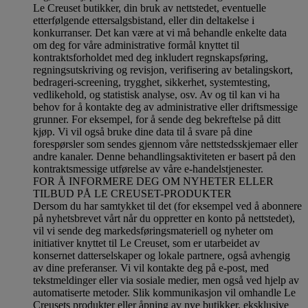
Le Creuset butikker, din bruk av nettstedet, eventuelle
etterfølgende ettersalgsbistand, eller din deltakelse i
konkurranser. Det kan være at vi må behandle enkelte data
om deg for våre administrative formål knyttet til
kontraktsforholdet med deg inkludert regnskapsføring,
regningsutskriving og revisjon, verifisering av betalingskort,
bedrageri-screening, trygghet, sikkerhet, systemtesting,
vedlikehold, og statistisk analyse, osv. Av og til kan vi ha
behov for å kontakte deg av administrative eller driftsmessige
grunner. For eksempel, for å sende deg bekreftelse på ditt
kjøp. Vi vil også bruke dine data til å svare på dine
forespørsler som sendes gjennom våre nettstedsskjemaer eller
andre kanaler. Denne behandlingsaktiviteten er basert på den
kontraktsmessige utførelse av våre e-handelstjenester.
FOR Å INFORMERE DEG OM NYHETER ELLER
TILBUD PÅ LE CREUSET-PRODUKTER
Dersom du har samtykket til det (for eksempel ved å abonnere
på nyhetsbrevet vårt når du oppretter en konto på nettstedet),
vil vi sende deg markedsføringsmateriell og nyheter om
initiativer knyttet til Le Creuset, som er utarbeidet av
konsernet datterselskaper og lokale partnere, også avhengig
av dine preferanser. Vi vil kontakte deg på e-post, med
tekstmeldinger eller via sosiale medier, men også ved hjelp av
automatiserte metoder. Slik kommunikasjon vil omhandle Le
Creusets produkter eller åpning av nye butikker, eksklusive