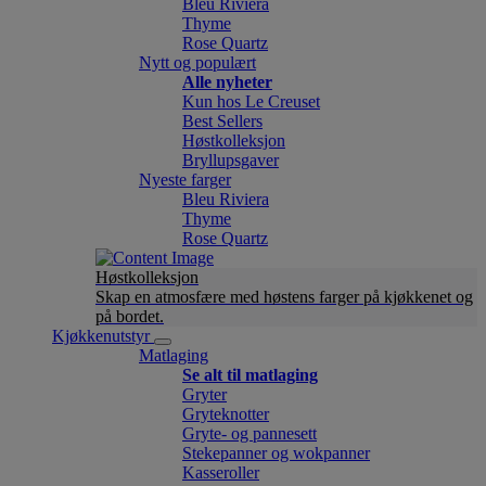
Bleu Riviera
Thyme
Rose Quartz
Nytt og populært
Alle nyheter
Kun hos Le Creuset
Best Sellers
Høstkolleksjon
Bryllupsgaver
Nyeste farger
Bleu Riviera
Thyme
Rose Quartz
Høstkolleksjon
Skap en atmosfære med høstens farger på kjøkkenet og
på bordet.
Kjøkkenutstyr
Matlaging
Se alt til matlaging
Gryter
Gryteknotter
Gryte- og pannesett
Stekepanner og wokpanner
Kasseroller