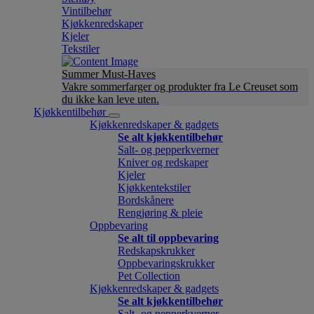
Vintilbehør
Kjøkkenredskaper
Kjeler
Tekstiler
Summer Must-Haves
Vakre sommerfarger og produkter fra Le Creuset som
du ikke kan leve uten.
Kjøkkentilbehør
Kjøkkenredskaper & gadgets
Se alt kjøkkentilbehør
Salt- og pepperkverner
Kniver og redskaper
Kjeler
Kjøkkentekstiler
Bordskånere
Rengjøring & pleie
Oppbevaring
Se alt til oppbevaring
Redskapskrukker
Oppbevaringskrukker
Pet Collection
Kjøkkenredskaper & gadgets
Se alt kjøkkentilbehør
Salt- og pepperkverner