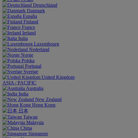
Deutschland
Danmark
España
Finland
France
Ireland
Italia
Luxembourg
Nederland
Norge
Polska
Portugal
Sverige
United Kingdom
ASIA / PACIFIC
Australia
India
New Zealand
Hong Kong
日本
Taiwan
Malaysia
China
Singapore