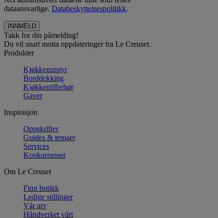
dataansvarlige.
Databeskyttelsespolitikk
.
Takk for din påmelding!
Du vil snart motta oppdateringer fra Le Creuset.
Produkter
Kjøkkenutstyr
Borddekking
Kjøkkentilbehør
Gaver
Inspirasjon
Oppskrifter
Guides & temaer
Services
Konkurranser
Om Le Creuset
Finn butikk
Ledige stillinger
Vår arv
Håndverket vårt