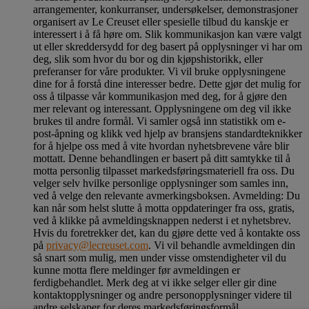
arrangementer, konkurranser, undersøkelser, demonstrasjoner
organisert av Le Creuset eller spesielle tilbud du kanskje er
interessert i å få høre om. Slik kommunikasjon kan være valgt
ut eller skreddersydd for deg basert på opplysninger vi har om
deg, slik som hvor du bor og din kjøpshistorikk, eller
preferanser for våre produkter. Vi vil bruke opplysningene
dine for å forstå dine interesser bedre. Dette gjør det mulig for
oss å tilpasse vår kommunikasjon med deg, for å gjøre den
mer relevant og interessant. Opplysningene om deg vil ikke
brukes til andre formål. Vi samler også inn statistikk om e-
post-åpning og klikk ved hjelp av bransjens standardteknikker
for å hjelpe oss med å vite hvordan nyhetsbrevene våre blir
mottatt. Denne behandlingen er basert på ditt samtykke til å
motta personlig tilpasset markedsføringsmateriell fra oss. Du
velger selv hvilke personlige opplysninger som samles inn,
ved å velge den relevante avmerkingsboksen. Avmelding: Du
kan når som helst slutte å motta oppdateringer fra oss, gratis,
ved å klikke på avmeldingsknappen nederst i et nyhetsbrev.
Hvis du foretrekker det, kan du gjøre dette ved å kontakte oss
på
privacy@lecreuset.com
. Vi vil behandle avmeldingen din
så snart som mulig, men under visse omstendigheter vil du
kunne motta flere meldinger før avmeldingen er
ferdigbehandlet.
Merk deg at vi ikke selger eller gir dine
kontaktopplysninger og andre personopplysninger videre til
andre selskaper for deres markedsføringsformål
.