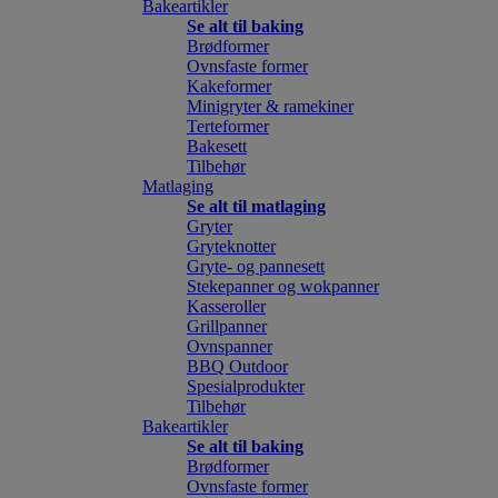
Bakeartikler
Se alt til baking
Brødformer
Ovnsfaste former
Kakeformer
Minigryter & ramekiner
Terteformer
Bakesett
Tilbehør
Matlaging
Se alt til matlaging
Gryter
Gryteknotter
Gryte- og pannesett
Stekepanner og wokpanner
Kasseroller
Grillpanner
Ovnspanner
BBQ Outdoor
Spesialprodukter
Tilbehør
Bakeartikler
Se alt til baking
Brødformer
Ovnsfaste former