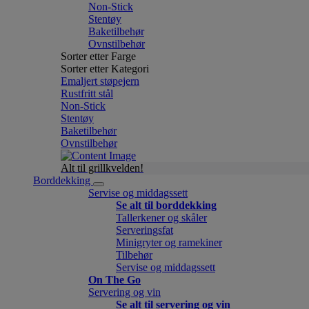
Non-Stick
Stentøy
Baketilbehør
Ovnstilbehør
Sorter etter Farge
Sorter etter Kategori
Emaljert støpejern
Rustfritt stål
Non-Stick
Stentøy
Baketilbehør
Ovnstilbehør
Alt til grillkvelden!
Borddekking
Servise og middagssett
Se alt til borddekking
Tallerkener og skåler
Serveringsfat
Minigryter og ramekiner
Tilbehør
Servise og middagssett
On The Go
Servering og vin
Se alt til servering og vin