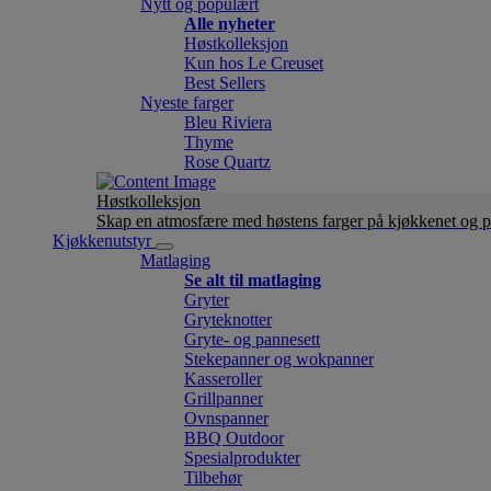
Nytt og populært
Alle nyheter
Høstkolleksjon
Kun hos Le Creuset
Best Sellers
Nyeste farger
Bleu Riviera
Thyme
Rose Quartz
Høstkolleksjon
Skap en atmosfære med høstens farger på kjøkkenet og p
Kjøkkenutstyr
Matlaging
Se alt til matlaging
Gryter
Gryteknotter
Gryte- og pannesett
Stekepanner og wokpanner
Kasseroller
Grillpanner
Ovnspanner
BBQ Outdoor
Spesialprodukter
Tilbehør