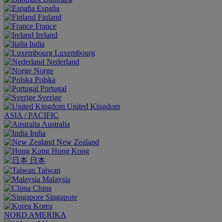
España
Finland
France
Ireland
Italia
Luxembourg
Nederland
Norge
Polska
Portugal
Sverige
United Kingdom
ASIA / PACIFIC
Australia
India
New Zealand
Hong Kong
日本
Taiwan
Malaysia
China
Singapore
Korea
NORD AMERIKA