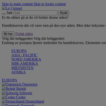
Skip to main content
Skip to footer content
Søk
Rydd
Er du sikker på at du vil forlate denne siden?
Handlekurven din vil være tom på den nye siden. Men ikke bekymre deg
Forlat siden
Bli her
Velg din beliggenhet
Velg din beliggenhet
Endring av posisjon fjerner innholdet fra handlekurven. Elementer som 
EUROPA
ASIA / PACIFIC
NORD AMERIKA
SØR-AMERIKA
MIDTØSTEN
AFRIKA
EUROPA
Österreich
België
Schweiz
Česko
Deutschland
Danmark