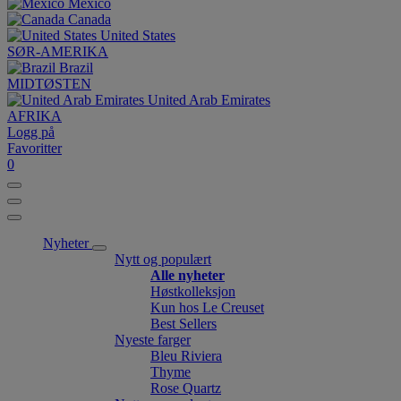
México
Canada
United States
SØR-AMERIKA
Brazil
MIDTØSTEN
United Arab Emirates
AFRIKA
Logg på
Favoritter
0
Nyheter
Nytt og populært
Alle nyheter
Høstkolleksjon
Kun hos Le Creuset
Best Sellers
Nyeste farger
Bleu Riviera
Thyme
Rose Quartz