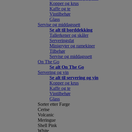
Kopper og krus
Kaffe og te
Vintilbehør
Glass
Servise og middagssett
Se alt til borddekking
Tallerkener og skåler
Serveringsfat
Minigryter og ramekiner
Tilbehør
Servise og middagssett
On The Go
Se alt On The Go
Servering og vin
Se alt til servering og vin
Kopper og krus
Kaffe og te
Vintilbehør
Glass
Sorter etter Farge
Cerise
Volcanic
Meringue
Shell Pink
White