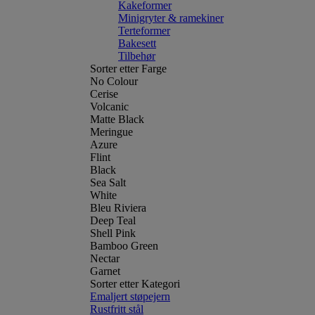
Kakeformer
Minigryter & ramekiner
Terteformer
Bakesett
Tilbehør
Sorter etter Farge
No Colour
Cerise
Volcanic
Matte Black
Meringue
Azure
Flint
Black
Sea Salt
White
Bleu Riviera
Deep Teal
Shell Pink
Bamboo Green
Nectar
Garnet
Sorter etter Kategori
Emaljert støpejern
Rustfritt stål